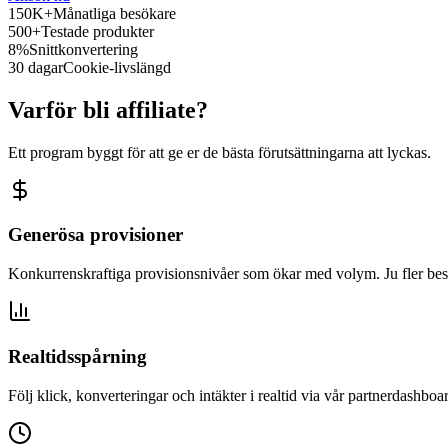
150K+
Månatliga besökare
500+
Testade produkter
8%
Snittkonvertering
30 dagar
Cookie-livslängd
Varför bli affiliate?
Ett program byggt för att ge er de bästa förutsättningarna att lyckas.
Generösa provisioner
Konkurrenskraftiga provisionsnivåer som ökar med volym. Ju fler besö
Realtidsspårning
Följ klick, konverteringar och intäkter i realtid via vår partnerdashboa