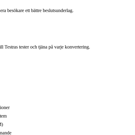
era besökare ett bättre beslutsunderlag.
 Testras tester och tjäna på varje konvertering.
ioner
stem
M)
ännande