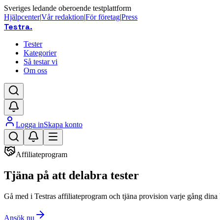
Sveriges ledande oberoende testplattform
Hjälpcenter
|
Vår redaktion
|
För företag
|
Press
Testra
.
Tester
Kategorier
Så testar vi
Om oss
Logga in
Skapa konto
Affiliateprogram
Tjäna på att dela
bra tester
Gå med i Testras affiliateprogram och tjäna provision varje gång dina b
Ansök nu