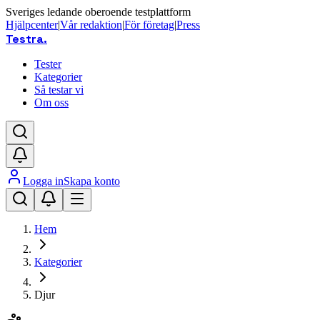
Sveriges ledande oberoende testplattform
Hjälpcenter
|
Vår redaktion
|
För företag
|
Press
Testra
.
Tester
Kategorier
Så testar vi
Om oss
Logga in
Skapa konto
Hem
Kategorier
Djur