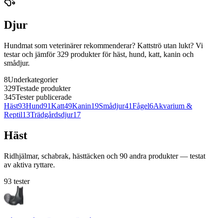
Djur
Hundmat som veterinärer rekommenderar? Kattströ utan lukt? Vi
testar och jämför 329 produkter för häst, hund, katt, kanin och
smådjur.
8
Underkategorier
329
Testade produkter
345
Tester publicerade
Häst
93
Hund
91
Katt
49
Kanin
19
Smådjur
41
Fågel
6
Akvarium &
Reptil
13
Trädgårdsdjur
17
Häst
Ridhjälmar, schabrak, hästtäcken och 90 andra produkter — testat
av aktiva ryttare.
93
tester