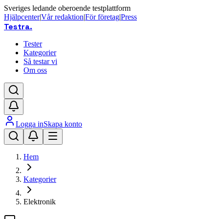
Sveriges ledande oberoende testplattform
Hjälpcenter
|
Vår redaktion
|
För företag
|
Press
Testra
.
Tester
Kategorier
Så testar vi
Om oss
Logga in
Skapa konto
Hem
Kategorier
Elektronik