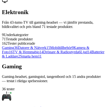
Elektronik
Från 43-tums-TV till gaming-headset — vi jämför prestanda,
bildkvalitet och pris bland 71 testade produkter.
9
Underkategorier
71
Testade produkter
162
Tester publicerade
Gaming
36
Datorer & Nätverk
15
Mobiltillbehör
9
Kamera &
Foto
16
TV & Hemmabio
14
Drönare & Radiostyrda
6
Ljud
14
Batterier
& Laddare
2
Smarta hem
11
Gaming
Gaming-headset, gamingstol, tangentbord och 15 andra produkter
— testat i riktiga spelsessioner.
36
tester