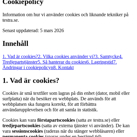
Cookiepolicy
Information om hur vi använder cookies och liknande tekniker på
testra.se.
Senast uppdaterad: 5 mars 2026
Innehåll
1. Vad är cookies?
2. Vilka cookies använder vi?
3. Samtycke
4.
Tredjepartstjänster
5. Så hanterar du cookies
6. Lagringstid
7.
Ändringar i cookiepolicyn
8. Kontakt
1. Vad är cookies?
Cookies är små textfiler som lagras på din enhet (dator, mobil eller
surfplatta) när du besöker en webbplats. De används för att
webbplatsen ska fungera korrekt, för att förbättra
användarupplevelsen och för att samla in statistik.
Cookies kan vara
förstapartscookies
(satta av testra.se) eller
tredjepartscookies
(satta av externa tjänster vi använder). De kan
vara
sessionscookies
(raderas när du stänger webbläsaren) eller
permanenta cookies
(sparas under en bestämd tid).