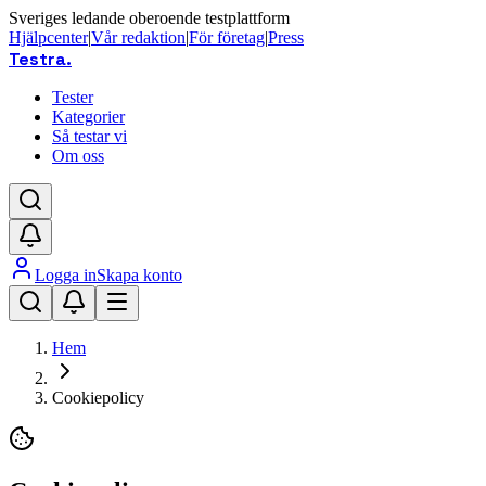
Sveriges ledande oberoende testplattform
Hjälpcenter
|
Vår redaktion
|
För företag
|
Press
Testra
.
Tester
Kategorier
Så testar vi
Om oss
Logga in
Skapa konto
Hem
Cookiepolicy