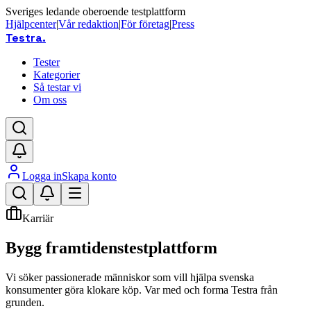
Sveriges ledande oberoende testplattform
Hjälpcenter
|
Vår redaktion
|
För företag
|
Press
Testra
.
Tester
Kategorier
Så testar vi
Om oss
Logga in
Skapa konto
Karriär
Bygg framtidens
testplattform
Vi söker passionerade människor som vill hjälpa svenska
konsumenter göra klokare köp. Var med och forma Testra från
grunden.