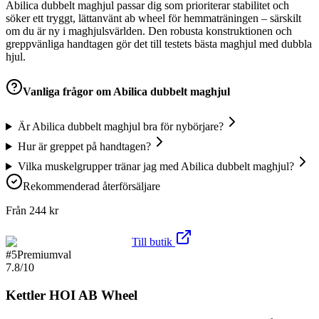
Abilica dubbelt maghjul passar dig som prioriterar stabilitet och
söker ett tryggt, lättanvänt ab wheel för hemmaträningen – särskilt
om du är ny i maghjulsvärlden. Den robusta konstruktionen och
greppvänliga handtagen gör det till testets bästa maghjul med dubbla
hjul.
Vanliga frågor om
Abilica dubbelt maghjul
Är Abilica dubbelt maghjul bra för nybörjare?
Hur är greppet på handtagen?
Vilka muskelgrupper tränar jag med Abilica dubbelt maghjul?
Rekommenderad återförsäljare
Från
244
kr
Till butik
#
5
Premiumval
7.8
/10
Kettler HOI AB Wheel