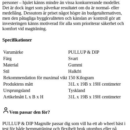
personer – hjulet känns mindre än vissa konkurrerande modeller.
Det är dock inget som påverkar resultatet om du är normal- eller
medellång. Dessutom är priset något högre än budgetalternativen,
men den påtagliga byggkvaliteten och känslan av kontroll gör att
investeringen känns motiverad för alla som prioriterar säkerhet och
komfort vid magträning.
Specifikationer
Varumärke
PULLUP & DIP
Färg
Svart
Material
Gummi
Stil
Halkfri
Rekommendation för maximal vikt
150 Kilogram
Produktens mått
31L x 19B x 19H centimeter
Ursprungsland
Tyskland
Artikelmått L x B x H
31L x 19B x 19H centimeter
Vem passar den för?
PULLUP & DIP Magrulle passar dig som vill ha ett ab wheel bäst i
test för både hemmaträning och flexibelt bruk utomhus eller på