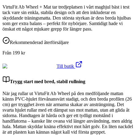
VirtuFit Ab Wheel + Mat tar tredjeplatsen i vårt maghjul bäst i test
tack vare sin enkla, stabila design och att den inkluderar en
skyddande träningsmatta. Den största styrkan är dess breda hjulbas
som ger extra balans – perfekt för nybörjare. Samtidigt hade vi
önskat ett något mjukare grepp för längre pass.
Rekommenderad återförsäljare
Från
199
kr
Till butik
Trygg start med bred, stabil rullning
När jag rullar ut VirtuFit Ab Wheel på den medföljande mattan
känns PVC-hjulet förvånansvärt stadigt, och den breda profilen (26
cm) ger trygghet även när armarna skakar av ansträngning. Det
svarta hjulet rullar med ett dämpat sus mot mattan, utan att glida åt
sidorna. Handtagen är hårda och ger ett tydligt motstånd i
handflatorna – kanske lite ovana vid längre användning, men aldrig
hala. Mattan skyddar knäna effektivt mot hårt golv. En liten nackdel
är att plasten kan kännas något kall vid första greppet.