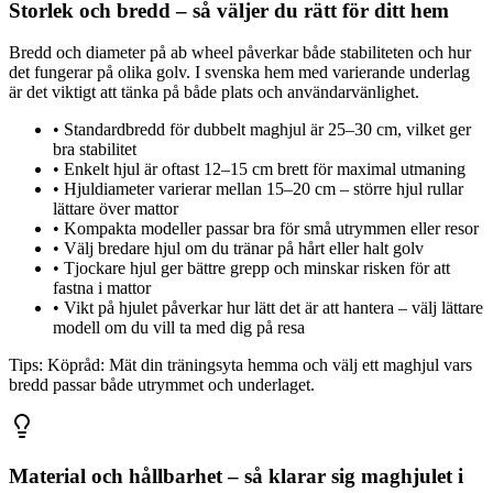
Storlek och bredd – så väljer du rätt för ditt hem
Bredd och diameter på ab wheel påverkar både stabiliteten och hur
det fungerar på olika golv. I svenska hem med varierande underlag
är det viktigt att tänka på både plats och användarvänlighet.
•
Standardbredd för dubbelt maghjul är 25–30 cm, vilket ger
bra stabilitet
•
Enkelt hjul är oftast 12–15 cm brett för maximal utmaning
•
Hjuldiameter varierar mellan 15–20 cm – större hjul rullar
lättare över mattor
•
Kompakta modeller passar bra för små utrymmen eller resor
•
Välj bredare hjul om du tränar på hårt eller halt golv
•
Tjockare hjul ger bättre grepp och minskar risken för att
fastna i mattor
•
Vikt på hjulet påverkar hur lätt det är att hantera – välj lättare
modell om du vill ta med dig på resa
Tips:
Köpråd: Mät din träningsyta hemma och välj ett maghjul vars
bredd passar både utrymmet och underlaget.
Material och hållbarhet – så klarar sig maghjulet i