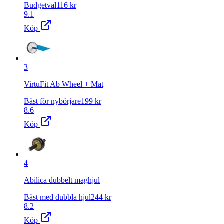
Budgetval
116
kr
9.1
Köp
3
VirtuFit Ab Wheel + Mat
Bäst för nybörjare
199
kr
8.6
Köp
4
Abilica dubbelt maghjul
Bäst med dubbla hjul
244
kr
8.2
Köp