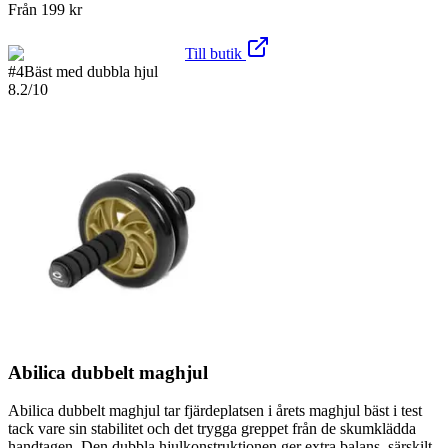
Från
199
kr
Till butik
#
4
Bäst med dubbla hjul
8.2
/10
Abilica dubbelt maghjul
Abilica dubbelt maghjul tar fjärdeplatsen i årets maghjul bäst i test
tack vare sin stabilitet och det trygga greppet från de skumklädda
handtagen. Den dubbla hjulkonstruktionen ger extra balans, särskilt