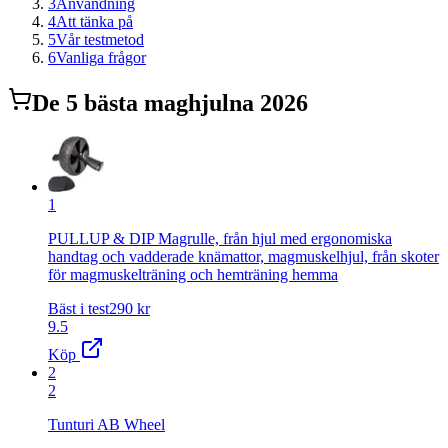
3
Användning
4
Att tänka på
5
Vår testmetod
6
Vanliga frågor
De
5
bästa
maghjul
na 2026
1
PULLUP & DIP Magrulle, från hjul med ergonomiska
handtag och vadderade knämattor, magmuskelhjul, från skoter
för magmuskelträning och hemträning hemma
Bäst i test
290
kr
9.5
Köp
2
2
Tunturi AB Wheel