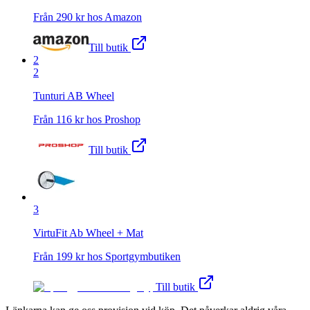
Från
290
kr hos
Amazon
Till butik
2
2
Tunturi AB Wheel
Från
116
kr hos
Proshop
Till butik
3
VirtuFit Ab Wheel + Mat
Från
199
kr hos
Sportgymbutiken
Till butik