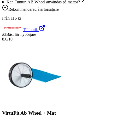
Kan Tunturi AB Wheel användas på mattor?
Rekommenderad återförsäljare
Från
116
kr
Till butik
#
3
Bäst för nybörjare
8.6
/10
VirtuFit Ab Wheel + Mat