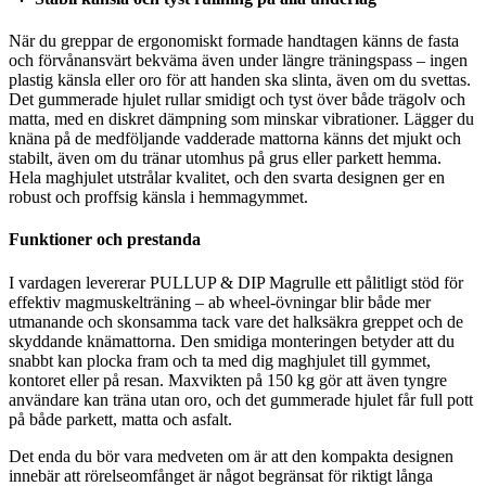
När du greppar de ergonomiskt formade handtagen känns de fasta
och förvånansvärt bekväma även under längre träningspass – ingen
plastig känsla eller oro för att handen ska slinta, även om du svettas.
Det gummerade hjulet rullar smidigt och tyst över både trägolv och
matta, med en diskret dämpning som minskar vibrationer. Lägger du
knäna på de medföljande vadderade mattorna känns det mjukt och
stabilt, även om du tränar utomhus på grus eller parkett hemma.
Hela maghjulet utstrålar kvalitet, och den svarta designen ger en
robust och proffsig känsla i hemmagymmet.
Funktioner och prestanda
I vardagen levererar PULLUP & DIP Magrulle ett pålitligt stöd för
effektiv magmuskelträning – ab wheel-övningar blir både mer
utmanande och skonsamma tack vare det halksäkra greppet och de
skyddande knämattorna. Den smidiga monteringen betyder att du
snabbt kan plocka fram och ta med dig maghjulet till gymmet,
kontoret eller på resan. Maxvikten på 150 kg gör att även tyngre
användare kan träna utan oro, och det gummerade hjulet får full pott
på både parkett, matta och asfalt.
Det enda du bör vara medveten om är att den kompakta designen
innebär att rörelseomfånget är något begränsat för riktigt långa