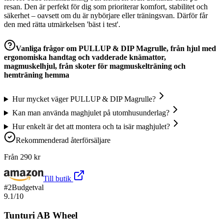
resan. Den är perfekt för dig som prioriterar komfort, stabilitet och
säkerhet – oavsett om du är nybörjare eller träningsvan. Därför får
den med rätta utmärkelsen 'bäst i test'.
Vanliga frågor om
PULLUP & DIP Magrulle, från hjul med
ergonomiska handtag och vadderade knämattor,
magmuskelhjul, från skoter för magmuskelträning och
hemträning hemma
Hur mycket väger PULLUP & DIP Magrulle?
Kan man använda maghjulet på utomhusunderlag?
Hur enkelt är det att montera och ta isär maghjulet?
Rekommenderad återförsäljare
Från
290
kr
Till butik
#
2
Budgetval
9.1
/10
Tunturi AB Wheel