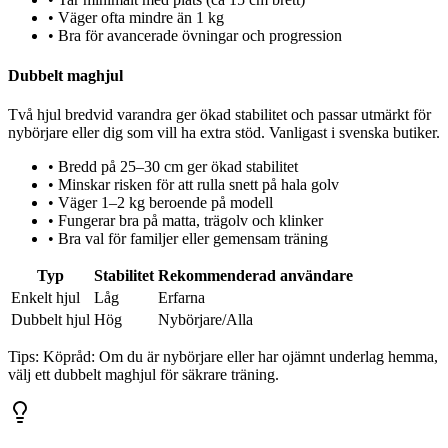
•
Väger ofta mindre än 1 kg
•
Bra för avancerade övningar och progression
Dubbelt maghjul
Två hjul bredvid varandra ger ökad stabilitet och passar utmärkt för
nybörjare eller dig som vill ha extra stöd. Vanligast i svenska butiker.
•
Bredd på 25–30 cm ger ökad stabilitet
•
Minskar risken för att rulla snett på hala golv
•
Väger 1–2 kg beroende på modell
•
Fungerar bra på matta, trägolv och klinker
•
Bra val för familjer eller gemensam träning
Typ
Stabilitet
Rekommenderad användare
Enkelt hjul
Låg
Erfarna
Dubbelt hjul
Hög
Nybörjare/Alla
Tips:
Köpråd: Om du är nybörjare eller har ojämnt underlag hemma,
välj ett dubbelt maghjul för säkrare träning.