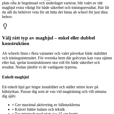
plats ofta är begränsad och underlaget varierar, blir valet av rätt
maghjul extra viktigt för både säkerhet och träningsresultat. Här får
du allt du behöver veta för att hitta det bästa ab wheel för just dina
behov.
Välj rätt typ av maghjul – enkel eller dubbel
konstruktion
Ab wheels finns i flera varianter och valet påverkar både stabilitet
och träningsintensitet. För svenska hem där golvytan kan vara ojämn
eller hal, spelar konstruktionen stor roll för både säkerhet och
resultat. Nedan jämför vi de vanligaste typerna.
Enkelt maghjul
Ett enkelt hjul ger högre instabilitet och ställer större krav på
bålstyrkan. Passar dig som är van vid magträning och vill utmana
dig själv.
•
Ger maximal aktivering av bålmusklerna
•
Kräver bättre balans och teknik
•
Tar minimalt med plats (ca 15 cm brett)