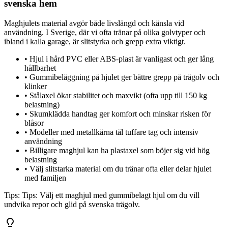
svenska hem
Maghjulets material avgör både livslängd och känsla vid
användning. I Sverige, där vi ofta tränar på olika golvtyper och
ibland i kalla garage, är slitstyrka och grepp extra viktigt.
•
Hjul i hård PVC eller ABS-plast är vanligast och ger lång
hållbarhet
•
Gummibeläggning på hjulet ger bättre grepp på trägolv och
klinker
•
Stålaxel ökar stabilitet och maxvikt (ofta upp till 150 kg
belastning)
•
Skumklädda handtag ger komfort och minskar risken för
blåsor
•
Modeller med metallkärna tål tuffare tag och intensiv
användning
•
Billigare maghjul kan ha plastaxel som böjer sig vid hög
belastning
•
Välj slitstarka material om du tränar ofta eller delar hjulet
med familjen
Tips:
Tips: Välj ett maghjul med gummibelagt hjul om du vill
undvika repor och glid på svenska trägolv.