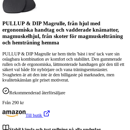
PULLUP & DIP Magrulle, från hjul med
ergonomiska handtag och vadderade knämattor,
magmuskelhjul, från skoter för magmuskelträning
och hemträning hemma
PULLUP & DIP Magrulle tar hem titeln 'bäst i test' tack vare sin
oslagbara kombination av komfort och stabilitet. Den gummerade
rullen och de ergonomiska, lättmonterade handtagen gör den till ett
säkert val både för nybörjare och vana träningsentusiaster.
Svagheten är att den inte är den billigaste på marknaden, men
kvalitetskänslan gör priset motiverat.
Rekommenderad återförsäljare
Från
290
kr
Till butik
Stabil känsla och tyst rullning på alla underlag