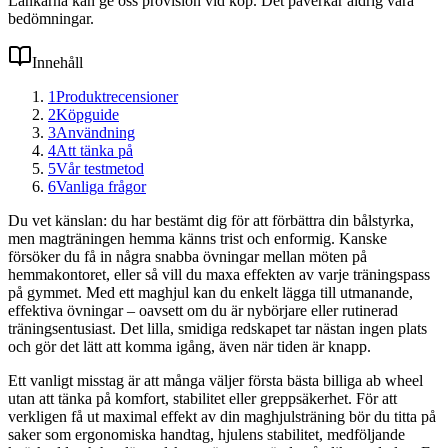
Länkarna kan ge oss provision vid köp. Det påverkar aldrig våra
bedömningar.
Innehåll
1
Produktrecensioner
2
Köpguide
3
Användning
4
Att tänka på
5
Vår testmetod
6
Vanliga frågor
Du vet känslan: du har bestämt dig för att förbättra din bålstyrka,
men magträningen hemma känns trist och enformig. Kanske
försöker du få in några snabba övningar mellan möten på
hemmakontoret, eller så vill du maxa effekten av varje träningspass
på gymmet. Med ett maghjul kan du enkelt lägga till utmanande,
effektiva övningar – oavsett om du är nybörjare eller rutinerad
träningsentusiast. Det lilla, smidiga redskapet tar nästan ingen plats
och gör det lätt att komma igång, även när tiden är knapp.
Ett vanligt misstag är att många väljer första bästa billiga ab wheel
utan att tänka på komfort, stabilitet eller greppsäkerhet. För att
verkligen få ut maximal effekt av din maghjulsträning bör du titta på
saker som ergonomiska handtag, hjulens stabilitet, medföljande