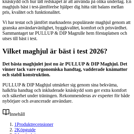
knäskydd och hur lätt redskapet är att använda på olika underlag. En
maghjuls bäst i test-jämförelse hjälper dig hitta rätt balans mellan
pris, kvalitet och funktionalitet.
Vi har testat och jämfört marknadens populäraste maghjul genom att
granska användarvänlighet, byggkvalitet, komfort och prisvärdhet.
Sammantaget tar PULLUP & DIP Magrulle hem förstaplatsen och
utses till bäst i test.
Vilket maghjul är bäst i test 2026?
Det bästa maghjulet just nu är PULLUP & DIP Maghjul. Det
vinner tack vare ergonomiska handtag, vadderade knämattor
och stabil konstruktion.
PULLUP & DIP Maghjul utmärker sig genom sina bekväma,
halkfria handtag och inkluderade knäskydd som ger extra komfort
och säkerhet under träningen. Rekommenderas av experter för både
nybörjare och avancerade användare.
Innehåll
1
Produktrecensioner
2
Köpguide