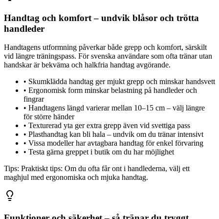
Handtag och komfort – undvik blåsor och trötta
handleder
Handtagens utformning påverkar både grepp och komfort, särskilt
vid längre träningspass. För svenska användare som ofta tränar utan
handskar är bekväma och halkfria handtag avgörande.
•
Skumklädda handtag ger mjukt grepp och minskar handsvett
•
Ergonomisk form minskar belastning på handleder och
fingrar
•
Handtagens längd varierar mellan 10–15 cm – välj längre
för större händer
•
Texturerad yta ger extra grepp även vid svettiga pass
•
Plasthandtag kan bli hala – undvik om du tränar intensivt
•
Vissa modeller har avtagbara handtag för enkel förvaring
•
Testa gärna greppet i butik om du har möjlighet
Tips:
Praktiskt tips: Om du ofta får ont i handlederna, välj ett
maghjul med ergonomiska och mjuka handtag.
Funktioner och säkerhet – så tränar du tryggt