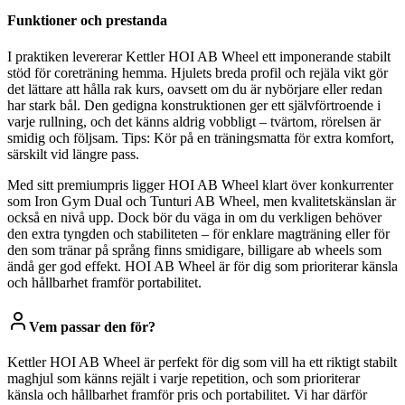
Funktioner och prestanda
I praktiken levererar Kettler HOI AB Wheel ett imponerande stabilt
stöd för coreträning hemma. Hjulets breda profil och rejäla vikt gör
det lättare att hålla rak kurs, oavsett om du är nybörjare eller redan
har stark bål. Den gedigna konstruktionen ger ett självförtroende i
varje rullning, och det känns aldrig vobbligt – tvärtom, rörelsen är
smidig och följsam. Tips: Kör på en träningsmatta för extra komfort,
särskilt vid längre pass.
Med sitt premiumpris ligger HOI AB Wheel klart över konkurrenter
som Iron Gym Dual och Tunturi AB Wheel, men kvalitetskänslan är
också en nivå upp. Dock bör du väga in om du verkligen behöver
den extra tyngden och stabiliteten – för enklare magträning eller för
den som tränar på språng finns smidigare, billigare ab wheels som
ändå ger god effekt. HOI AB Wheel är för dig som prioriterar känsla
och hållbarhet framför portabilitet.
Vem passar den för?
Kettler HOI AB Wheel är perfekt för dig som vill ha ett riktigt stabilt
maghjul som känns rejält i varje repetition, och som prioriterar
känsla och hållbarhet framför pris och portabilitet. Vi har därför