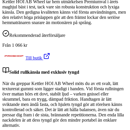
Kettler HOI AB Wheel tar hem utmärkelsen Premiumval i årets
maghjul bäst i test, tack vare sin robusta konstruktion och lyxiga
känsla. Den gedigna kvaliteten känns vid första användningen, men
den relativt höga prislappen gör att den främst lockar den seriöse
hemmatränaren snarare än motionären på språng.
Rekommenderad återförsäljare
Från
1 066
kr
Till butik
Solid rullkänsla med exklusiv tyngd
När du greppar Kettler HOI AB Wheel möts du av ett svalt, lätt
texturerat gummi som ligger stadigt i handen. Vid första rullningen
över mattan hörs ett dovt, stabilt ljud – varken gnissel eller
skrammel, bara en trygg, dämpad friktion. Handtagen är lätt
sviktande men ändå fasta, och hjulets tyngd gör att rörelsen känns
kontrollerad och säker. Det är lätt att hålla balansen, även när du
pressar dig fram i de sista, brännande repetitionerna. Den enda lilla
nackdelen är att dess tyngd gör den mindre portabel än enklare
alternativ.