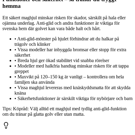
hemma
Ett säkert maghjul minskar risken för skador, särskilt på hala eller
ojämna underlag. Anti-glid och andra funktioner är viktiga för
svenska hem där golvet kan vara både halt och hårt.
•
Anti-glid-mönster på hjulet förhindrar att du halkar på
trägolv och klinker
•
Vissa modeller har inbyggda bromsar eller stopp för extra
säkerhet
•
Breda hjul ger ökad stabilitet vid snabba rörelser
•
Modeller med halkfria handtag minskar risken för att tappa
greppet
•
Maxvikt på 120–150 kg är vanligt – kontrollera om hela
familjen ska använda
•
Vissa maghjul levereras med knäskyddsmatta för att skydda
knäna
•
Säkerhetsfunktioner är särskilt viktiga för nybörjare och barn
Tips:
Köpråd: Välj alltid ett maghjul med tydlig anti-glid-funktion
om du tränar på glatta golv eller utan matta.