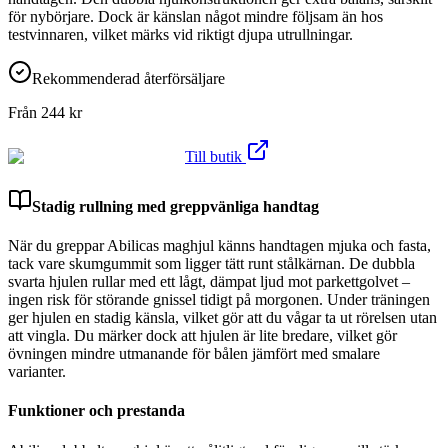
för nybörjare. Dock är känslan något mindre följsam än hos
testvinnaren, vilket märks vid riktigt djupa utrullningar.
Rekommenderad återförsäljare
Från
244
kr
Till butik
Stadig rullning med greppvänliga handtag
När du greppar Abilicas maghjul känns handtagen mjuka och fasta,
tack vare skumgummit som ligger tätt runt stålkärnan. De dubbla
svarta hjulen rullar med ett lågt, dämpat ljud mot parkettgolvet –
ingen risk för störande gnissel tidigt på morgonen. Under träningen
ger hjulen en stadig känsla, vilket gör att du vågar ta ut rörelsen utan
att vingla. Du märker dock att hjulen är lite bredare, vilket gör
övningen mindre utmanande för bålen jämfört med smalare
varianter.
Funktioner och prestanda