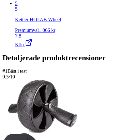
5
5
Kettler HOI AB Wheel
Premiumval
1 066
kr
7.8
Köp
Detaljerade produktrecensioner
#
1
Bäst i test
9.5
/10