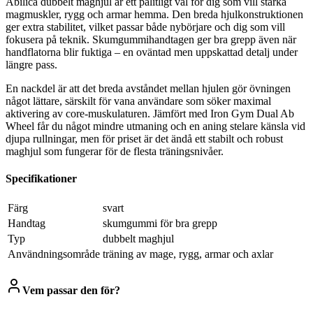
Abilica dubbelt maghjul är ett pålitligt val för dig som vill stärka
magmuskler, rygg och armar hemma. Den breda hjulkonstruktionen
ger extra stabilitet, vilket passar både nybörjare och dig som vill
fokusera på teknik. Skumgummihandtagen ger bra grepp även när
handflatorna blir fuktiga – en oväntad men uppskattad detalj under
längre pass.
En nackdel är att det breda avståndet mellan hjulen gör övningen
något lättare, särskilt för vana användare som söker maximal
aktivering av core-muskulaturen. Jämfört med Iron Gym Dual Ab
Wheel får du något mindre utmaning och en aning stelare känsla vid
djupa rullningar, men för priset är det ändå ett stabilt och robust
maghjul som fungerar för de flesta träningsnivåer.
Specifikationer
Färg
svart
Handtag
skumgummi för bra grepp
Typ
dubbelt maghjul
Användningsområde
träning av mage, rygg, armar och axlar
Vem passar den för?