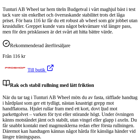
Tunturi AB Wheel tar hem titeln Budgetval i vårt maghjul bäst i test
tack vare sin enkelhet och överraskande stabilitet trots det låga
priset. För bara 116 kr får du ett robust ab wheel som gör jobbet utan
krusiduller. Greppet kunde vara något bekvämare vid längre pass,
men för den prisklassen är det svårt att hitta bättre värde.
Rekommenderad återförsäljare
Från
116
kr
Till butik
Rak och stabil rullning med lätt friktion
När du tar tag i Tunturi AB Wheel möts du av fasta, räfflade handtag
i hårdplast som ger ett tydligt, nästan knastrigt grepp mot
handflatorna. Hjulet rullar fram med ett kort, dovt ljud mot
parkettgolvet – varken för tyst eller störande högt. Under övningen
känns motståndet jämt och stabilt, utan vingel eller glapp i axeln. Du
får snabbt kontakt med magmusklerna redan efter första rullningen.
Däremot kan handtagen kännas något hårda för känsliga händer vid
längre träningspass.