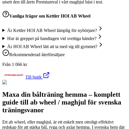
utsett den till årets Premiumval i vårt maghjul bäst i test.
Vanliga frågor om
Kettler HOI AB Wheel
Är Kettler HOI AB Wheel lämplig för nybörjare?
Hur är greppet på handtagen vid svettiga händer?
Är HOI AB Wheel lätt att ta med sig till gymmet?
Rekommenderad återförsäljare
Från
1 066
kr
Till butik
Maxa din bålträning hemma – komplett
guide till ab wheel / maghjul för svenska
träningsvanor
Ett ab wheel, eller maghjul, är ett enkelt men otroligt effektivt
redskap för att stärka bål, rygg och axlar hemma. I svenska hem där