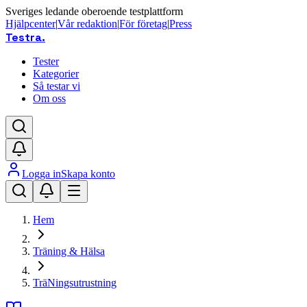
Sveriges ledande oberoende testplattform
Hjälpcenter
|
Vår redaktion
|
För företag
|
Press
Testra
.
Tester
Kategorier
Så testar vi
Om oss
Logga in
Skapa konto
Hem
Träning & Hälsa
TräNingsutrustning