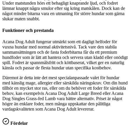
Under matstunden hörs ett behagligt knaprande ljud, och fodret
lämnar knappt några smulor efter sig kring matskålen. Dock kan de
något mindre bitarna vara en utmaning för större hundar som gärna
slukar maten snabbt.
Funktioner och prestanda
Acana Dog Adult fungerar utmärkt som ett dagligt helfoder för
vuxna hundar med normal aktivitetsnivå. Tack vare den stabila
sammansättningen och de fasta foderbitarna får du ett premium
hundfoder som är lätt att hantera och servera utan kladd eller onödigt
spill. Fodret är spannmålsfritt och köttbaserat, vilket ger en naturlig
känsla och passar de flesta hundar utan specifika kostbehov.
Däremot är detta inte det mest specialanpassade valet för hundar
med känslig mage, allergier eller särskilda näringskrav. Om din hund
tillhör en mycket stor ras, eller om du behöver ett foder för särskilda
behov, kan exempelvis Acana Dog Adult Large Breed eller Acana
Dog Singles Grass-fed Lamb vara bättre alternativ. Priset är något
högre än enklare foder, men många uppskattar den pålitliga
vardagskvaliteten som Acana Dog Adult levererar.
Fördelar