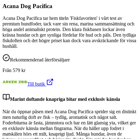
Acana Dog Pacifica
Acana Dog Pacifica tar hem titeln 'Fiskfavoriten' i vårt test av
premium hundfoder, tack vare sin rena, marina sammansättning och
höga andel animaliskt protein. Den klara fiskbasen lockar även
kräsna hundar och ger synliga fördelar för hud och päls. Den tydliga
fiskdoften och det högre priset kan dock vara avskräckande för vissa
hushåll.
Rekommenderad återförsäljare
Från
579
kr
Till butik
Marint doftande knapriga bitar med exklusiv känsla
När du öppnar påsen med Acana Dog Pacifica sprider sig en distinkt
men naturlig doft av fisk – tydlig, aromatisk och något salt.
Foderbitarna är fasta, jämnstora och har en lätt glansig yta, vilket ger
en exklusiv känsla mellan fingrarna. När du häller upp fodret i
matskålen hörs ett milt, knaprigt ljud. Många hundar, även de