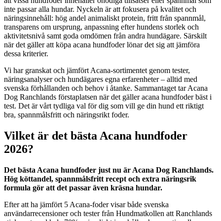
att vissa hundfoder innehåller onödiga tillsatser eller spannmål som
inte passar alla hundar. Nyckeln är att fokusera på kvalitet och
näringsinnehåll: hög andel animaliskt protein, fritt från spannmål,
transparens om ursprung, anpassning efter hundens storlek och
aktivitetsnivå samt goda omdömen från andra hundägare. Särskilt
när det gäller att köpa acana hundfoder lönar det sig att jämföra
dessa kriterier.
Vi har granskat och jämfört Acana-sortimentet genom tester,
näringsanalyser och hundägares egna erfarenheter – alltid med
svenska förhållanden och behov i åtanke. Sammantaget tar Acana
Dog Ranchlands förstaplatsen när det gäller acana hundfoder bäst i
test. Det är vårt tydliga val för dig som vill ge din hund ett riktigt
bra, spannmålsfritt och näringsrikt foder.
Vilket är det bästa Acana hundfoder
2026?
Det bästa Acana hundfoder just nu är Acana Dog Ranchlands.
Hög köttandel, spannmålsfritt recept och extra näringsrik
formula gör att det passar även kräsna hundar.
Efter att ha jämfört 5 Acana-foder visar både svenska
användarrecensioner och tester från Hundmatkollen att Ranchlands