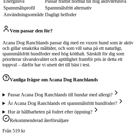
Energinivå
Passar främst normal till hög aktivitetsnivå
Spannmålsprofil
Spannmålsfritt alternativ
Användningsområde
Dagligt helfoder
Vem passar den för?
Acana Dog Ranchlands passar dig med en vuxen hund som är aktiv
och gillar smakrika måltider, och som vill satsa på ett naturligt,
spannmålsfritt hundfoder med hög kötthalt. Särskilt för dig som
prioriterar råvarukvalitet och aptitlighet framför pris är detta ett
toppval – därför har vi utsett det till bäst i test.
Vanliga frågor om
Acana Dog Ranchlands
Passar Acana Dog Ranchlands till hundar med allergi?
Är Acana Dog Ranchlands ett spannmålsfritt hundfoder?
Hur är hållbarheten på fodret efter öppning?
Rekommenderad återförsäljare
Från
519
kr