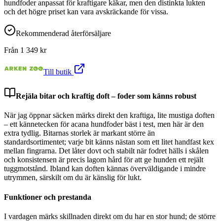
hundfoder anpassat för kraftigare käkar, men den distinkta lukten
och det högre priset kan vara avskräckande för vissa.
Rekommenderad återförsäljare
Från
1 349
kr
Till butik
Rejäla bitar och kraftig doft – foder som känns robust
När jag öppnar säcken märks direkt den kraftiga, lite mustiga doften
– ett kännetecken för acana hundfoder bäst i test, men här är den
extra tydlig. Bitarnas storlek är markant större än
standardsortimentet; varje bit känns nästan som ett litet handfast kex
mellan fingrarna. Det låter dovt och stabilt när fodret hälls i skålen
och konsistensen är precis lagom hård för att ge hunden ett rejält
tuggmotstånd. Ibland kan doften kännas överväldigande i mindre
utrymmen, särskilt om du är känslig för lukt.
Funktioner och prestanda
I vardagen märks skillnaden direkt om du har en stor hund; de större