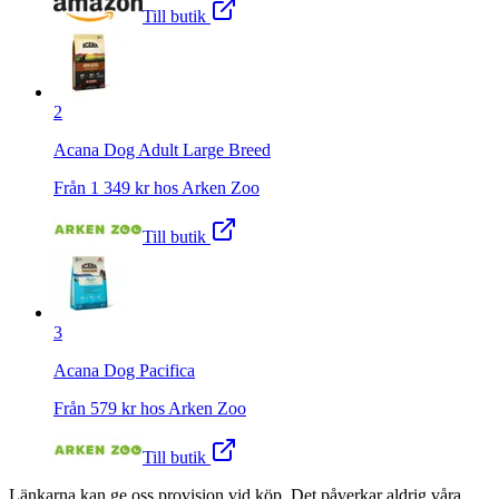
Till butik
2
Acana Dog Adult Large Breed
Från
1 349
kr hos
Arken Zoo
Till butik
3
Acana Dog Pacifica
Från
579
kr hos
Arken Zoo
Till butik
Länkarna kan ge oss provision vid köp. Det påverkar aldrig våra