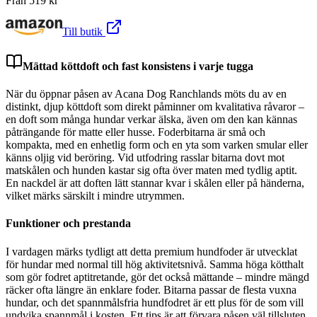
Från
519
kr
Till butik
Mättad köttdoft och fast konsistens i varje tugga
När du öppnar påsen av Acana Dog Ranchlands möts du av en
distinkt, djup köttdoft som direkt påminner om kvalitativa råvaror –
en doft som många hundar verkar älska, även om den kan kännas
påträngande för matte eller husse. Foderbitarna är små och
kompakta, med en enhetlig form och en yta som varken smular eller
känns oljig vid beröring. Vid utfodring rasslar bitarna dovt mot
matskålen och hunden kastar sig ofta över maten med tydlig aptit.
En nackdel är att doften lätt stannar kvar i skålen eller på händerna,
vilket märks särskilt i mindre utrymmen.
Funktioner och prestanda
I vardagen märks tydligt att detta premium hundfoder är utvecklat
för hundar med normal till hög aktivitetsnivå. Samma höga kötthalt
som gör fodret aptitretande, gör det också mättande – mindre mängd
räcker ofta längre än enklare foder. Bitarna passar de flesta vuxna
hundar, och det spannmålsfria hundfodret är ett plus för de som vill
undvika spannmål i kosten. Ett tips är att förvara påsen väl tillsluten