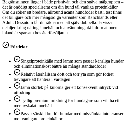
Begränsningen ligger i både prisnivån och den snäva målgruppen –
det är onödigt specialiserat om din hund tål vanliga proteinkällor.
Om du söker ett bredare, allround acana hundfoder bäst i test finns
det billigare och mer mångsidiga varianter som Ranchlands eller
Adult. Dessutom får du räkna med att själv dubbelkolla vissa
detaljer kring näringsinnehåll och användning, då informationen
ibland är sparsam hos återförsäljaren.
Fördelar
Singelproteinkälla med lamm som passar känsliga hundar
och eliminationskost bättre än många standardfoder
Relativt återhållsam doft och torr yta som gör fodret
trevligare att hantera i vardagen
Jämn storlek på kulorna ger ett konsekvent intryck vid
utfodring
Tydlig premiuminriktning för hundägare som vill ha ett
mer avskalat innehåll
Passar särskilt bra för hundar med misstänkta intoleranser
mot vanligare proteinkällor