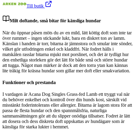
Till butik
Milt doftande, små bitar för känsliga hundar
När du öppnar påsen möts du av en mild, lätt köttig doft som inte tar
över rummet – ingen stickande lukt, bara en diskret ton av lamm.
Känslan i handen är torr, bitarna är jämnstora och smular inte sönder,
vilket gör utfodringen enkel och kladdfri. När fodret hälls i
matskålen rasslar bitarna mjukt mot porslinet, och det är tydligt hur
den enhetliga storleken gör det lätt för både små och större hundar
att tugga. Något man märker är dock att den torra ytan kan kännas
lite tråkig för kräsna hundar som gillar mer doft eller smakvariation.
Funktioner och prestanda
I vardagen är Acana Dog Singles Grass-fed Lamb ett tryggt val när
du behöver enkelhet och kontroll över din hunds kost, särskilt vid
misstänkt foderintolerans eller allergier. Bitarna är lagom stora för att
passa de flesta hundar och den spannmålsfria, naturliga
sammansättningen gör att du slipper onödiga tillsatser. Fodret är lätt
att dosera och dess diskreta doft uppskattas av hundägare som är
känsliga för starka lukter i hemmet.