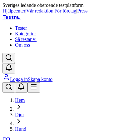
Sveriges ledande oberoende testplattform
Hjälpcenter
|
Vår redaktion
|
För företag
|
Press
Testra
.
Tester
Kategorier
Så testar vi
Om oss
Logga in
Skapa konto
Hem
Djur
Hund