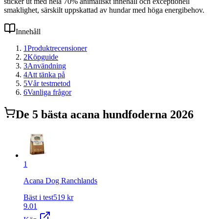
sticker ut med hela 70% animaliskt innehåll och exceptionell
smaklighet, särskilt uppskattad av hundar med höga energibehov.
Innehåll
1
Produktrecensioner
2
Köpguide
3
Användning
4
Att tänka på
5
Vår testmetod
6
Vanliga frågor
De
5
bästa
acana hundfoder
na 2026
1
Acana Dog Ranchlands
Bäst i test
519
kr
9.01