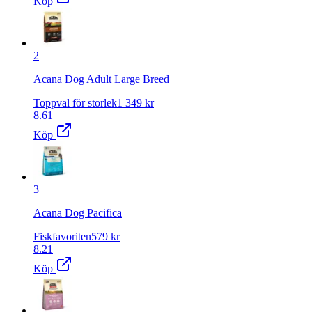
Köp
2
Acana Dog Adult Large Breed
Toppval för storlek
1 349
kr
8.61
Köp
3
Acana Dog Pacifica
Fiskfavoriten
579
kr
8.21
Köp