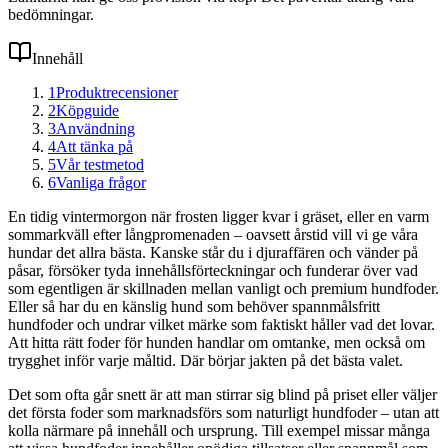
bedömningar.
Innehåll
1
Produktrecensioner
2
Köpguide
3
Användning
4
Att tänka på
5
Vår testmetod
6
Vanliga frågor
En tidig vintermorgon när frosten ligger kvar i gräset, eller en varm
sommarkväll efter långpromenaden – oavsett årstid vill vi ge våra
hundar det allra bästa. Kanske står du i djuraffären och vänder på
påsar, försöker tyda innehållsförteckningar och funderar över vad
som egentligen är skillnaden mellan vanligt och premium hundfoder.
Eller så har du en känslig hund som behöver spannmålsfritt
hundfoder och undrar vilket märke som faktiskt håller vad det lovar.
Att hitta rätt foder för hunden handlar om omtanke, men också om
trygghet inför varje måltid. Där börjar jakten på det bästa valet.
Det som ofta går snett är att man stirrar sig blind på priset eller väljer
det första foder som marknadsförs som naturligt hundfoder – utan att
kolla närmare på innehåll och ursprung. Till exempel missar många