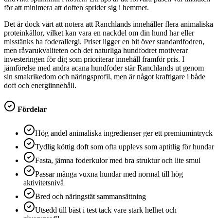
för att minimera att doften sprider sig i hemmet.
Det är dock värt att notera att Ranchlands innehåller flera animaliska
proteinkällor, vilket kan vara en nackdel om din hund har eller
misstänks ha foderallergi. Priset ligger en bit över standardfodren,
men råvarukvaliteten och det naturliga hundfodret motiverar
investeringen för dig som prioriterar innehåll framför pris. I
jämförelse med andra acana hundfoder står Ranchlands ut genom
sin smakrikedom och näringsprofil, men är något kraftigare i både
doft och energiinnehåll.
Fördelar
Hög andel animaliska ingredienser ger ett premiumintryck
Tydlig köttig doft som ofta upplevs som aptitlig för hundar
Fasta, jämna foderkulor med bra struktur och lite smul
Passar många vuxna hundar med normal till hög
aktivitetsnivå
Bred och näringstät sammansättning
Utsedd till bäst i test tack vare stark helhet och