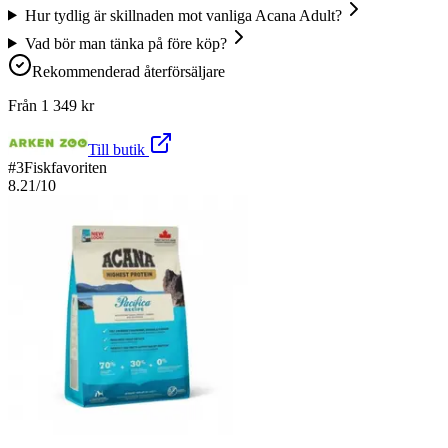
Hur tydlig är skillnaden mot vanliga Acana Adult?
Vad bör man tänka på före köp?
Rekommenderad återförsäljare
Från
1 349
kr
Till butik
#
3
Fiskfavoriten
8.21
/10