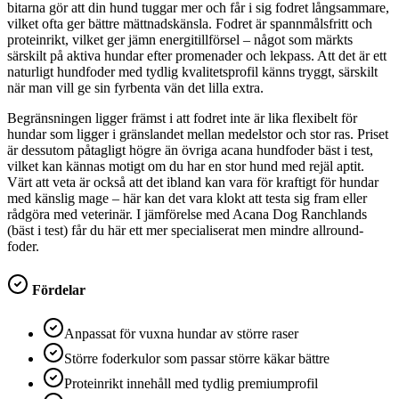
bitarna gör att din hund tuggar mer och får i sig fodret långsammare,
vilket ofta ger bättre mättnadskänsla. Fodret är spannmålsfritt och
proteinrikt, vilket ger jämn energitillförsel – något som märkts
särskilt på aktiva hundar efter promenader och lekpass. Att det är ett
naturligt hundfoder med tydlig kvalitetsprofil känns tryggt, särskilt
när man vill ge sin fyrbenta vän det lilla extra.
Begränsningen ligger främst i att fodret inte är lika flexibelt för
hundar som ligger i gränslandet mellan medelstor och stor ras. Priset
är dessutom påtagligt högre än övriga acana hundfoder bäst i test,
vilket kan kännas motigt om du har en stor hund med rejäl aptit.
Värt att veta är också att det ibland kan vara för kraftigt för hundar
med känslig mage – här kan det vara klokt att testa sig fram eller
rådgöra med veterinär. I jämförelse med Acana Dog Ranchlands
(bäst i test) får du här ett mer specialiserat men mindre allround-
foder.
Fördelar
Anpassat för vuxna hundar av större raser
Större foderkulor som passar större käkar bättre
Proteinrikt innehåll med tydlig premiumprofil