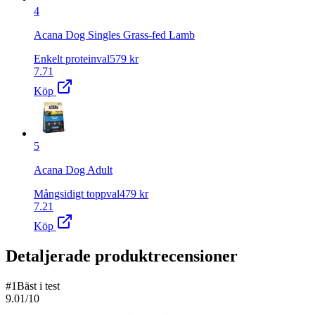
4
Acana Dog Singles Grass-fed Lamb
Enkelt proteinval
579
kr
7.71
Köp
5
Acana Dog Adult
Mångsidigt toppval
479
kr
7.21
Köp
Detaljerade produktrecensioner
#
1
Bäst i test
9.01
/10