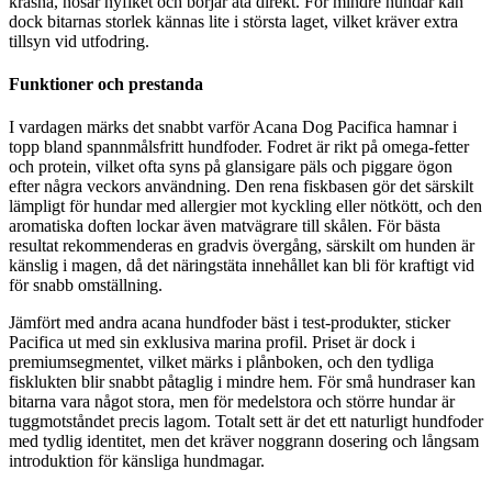
kräsna, nosar nyfiket och börjar äta direkt. För mindre hundar kan
dock bitarnas storlek kännas lite i största laget, vilket kräver extra
tillsyn vid utfodring.
Funktioner och prestanda
I vardagen märks det snabbt varför Acana Dog Pacifica hamnar i
topp bland spannmålsfritt hundfoder. Fodret är rikt på omega-fetter
och protein, vilket ofta syns på glansigare päls och piggare ögon
efter några veckors användning. Den rena fiskbasen gör det särskilt
lämpligt för hundar med allergier mot kyckling eller nötkött, och den
aromatiska doften lockar även matvägrare till skålen. För bästa
resultat rekommenderas en gradvis övergång, särskilt om hunden är
känslig i magen, då det näringstäta innehållet kan bli för kraftigt vid
för snabb omställning.
Jämfört med andra acana hundfoder bäst i test-produkter, sticker
Pacifica ut med sin exklusiva marina profil. Priset är dock i
premiumsegmentet, vilket märks i plånboken, och den tydliga
fisklukten blir snabbt påtaglig i mindre hem. För små hundraser kan
bitarna vara något stora, men för medelstora och större hundar är
tuggmotståndet precis lagom. Totalt sett är det ett naturligt hundfoder
med tydlig identitet, men det kräver noggrann dosering och långsam
introduktion för känsliga hundmagar.