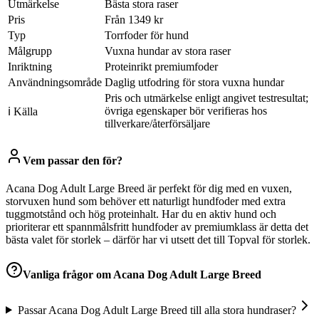
Utmärkelse
Bästa stora raser
Pris
Från 1349 kr
Typ
Torrfoder för hund
Målgrupp
Vuxna hundar av stora raser
Inriktning
Proteinrikt premiumfoder
Användningsområde
Daglig utfodring för stora vuxna hundar
Pris och utmärkelse enligt angivet testresultat;
övriga egenskaper bör verifieras hos
ℹ Källa
tillverkare/återförsäljare
Vem passar den för?
Acana Dog Adult Large Breed är perfekt för dig med en vuxen,
storvuxen hund som behöver ett naturligt hundfoder med extra
tuggmotstånd och hög proteinhalt. Har du en aktiv hund och
prioriterar ett spannmålsfritt hundfoder av premiumklass är detta det
bästa valet för storlek – därför har vi utsett det till Topval för storlek.
Vanliga frågor om
Acana Dog Adult Large Breed
Passar Acana Dog Adult Large Breed till alla stora hundraser?