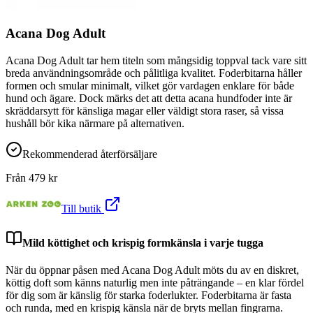
Acana Dog Adult
Acana Dog Adult tar hem titeln som mångsidig toppval tack vare sitt
breda användningsområde och pålitliga kvalitet. Foderbitarna håller
formen och smular minimalt, vilket gör vardagen enklare för både
hund och ägare. Dock märks det att detta acana hundfoder inte är
skräddarsytt för känsliga magar eller väldigt stora raser, så vissa
hushåll bör kika närmare på alternativen.
Rekommenderad återförsäljare
Från
479
kr
Till butik
Mild köttighet och krispig formkänsla i varje tugga
När du öppnar påsen med Acana Dog Adult möts du av en diskret,
köttig doft som känns naturlig men inte påträngande – en klar fördel
för dig som är känslig för starka foderlukter. Foderbitarna är fasta
och runda, med en krispig känsla när de bryts mellan fingrarna.