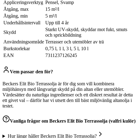
Appliceringsverktyg
Pensel, Svamp
Åtgång, max
15 m²/l
Åtgång, min
5 m²/l
Underhållsintervall
Upp till 4 år
Starkt UV-skydd, skyddar mot fukt, smuts
Skydd
och sprickbildning
Användningsområde
Terrasser och utemöbler av trä
Burkstorlekar
0,75 l, 1 l, 3 l, 5 l, 10 l
EAN
7311237126245
Vem passar den för?
Beckers Elit Bio Terrassolja är för dig som vill kombinera
miljöhänsyn med långvarigt skydd på din altan eller utemöbler.
Värdesätter du naturliga ingredienser och ett diskret resultat är detta
ett givet val – därför har vi utsett den till bäst miljövänlig altanolja i
testet.
Vanliga frågor om
Beckers Elit Bio Terrassolja (valfri kulör)
Hur länge håller Beckers Elit Bio Terrassolja?