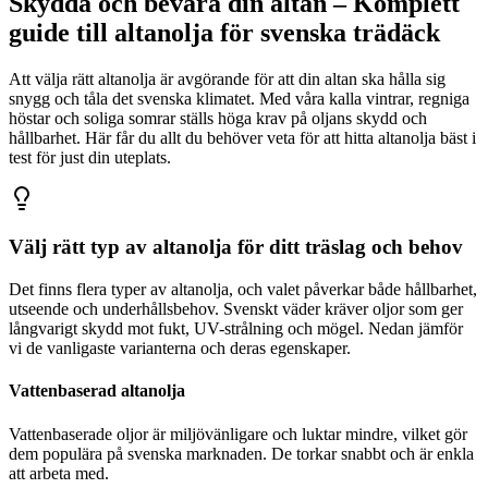
Skydda och bevara din altan – Komplett
guide till altanolja för svenska trädäck
Att välja rätt altanolja är avgörande för att din altan ska hålla sig
snygg och tåla det svenska klimatet. Med våra kalla vintrar, regniga
höstar och soliga somrar ställs höga krav på oljans skydd och
hållbarhet. Här får du allt du behöver veta för att hitta altanolja bäst i
test för just din uteplats.
Välj rätt typ av altanolja för ditt träslag och behov
Det finns flera typer av altanolja, och valet påverkar både hållbarhet,
utseende och underhållsbehov. Svenskt väder kräver oljor som ger
långvarigt skydd mot fukt, UV-strålning och mögel. Nedan jämför
vi de vanligaste varianterna och deras egenskaper.
Vattenbaserad altanolja
Vattenbaserade oljor är miljövänligare och luktar mindre, vilket gör
dem populära på svenska marknaden. De torkar snabbt och är enkla
att arbeta med.