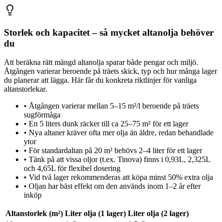
Storlek och kapacitet – så mycket altanolja behöver
du
Att beräkna rätt mängd altanolja sparar både pengar och miljö.
Åtgången varierar beroende på träets skick, typ och hur många lager
du planerar att lägga. Här får du konkreta riktlinjer för vanliga
altanstorlekar.
•
Åtgången varierar mellan 5–15 m²/l beroende på träets
sugförmåga
•
En 5 liters dunk räcker till ca 25–75 m² för ett lager
•
Nya altaner kräver ofta mer olja än äldre, redan behandlade
ytor
•
För standardaltan på 20 m² behövs 2–4 liter för ett lager
•
Tänk på att vissa oljor (t.ex. Tinova) finns i 0,93L, 2,325L
och 4,65L för flexibel dosering
•
Vid två lager rekommenderas att köpa minst 50% extra olja
•
Oljan har bäst effekt om den används inom 1–2 år efter
inköp
Altanstorlek (m²)
Liter olja (1 lager)
Liter olja (2 lager)