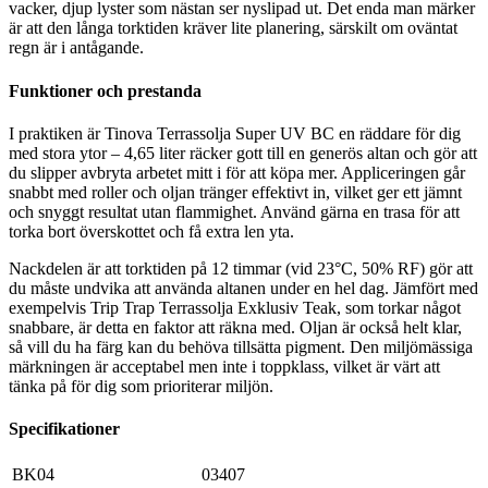
vacker, djup lyster som nästan ser nyslipad ut. Det enda man märker
är att den långa torktiden kräver lite planering, särskilt om oväntat
regn är i antågande.
Funktioner och prestanda
I praktiken är Tinova Terrassolja Super UV BC en räddare för dig
med stora ytor – 4,65 liter räcker gott till en generös altan och gör att
du slipper avbryta arbetet mitt i för att köpa mer. Appliceringen går
snabbt med roller och oljan tränger effektivt in, vilket ger ett jämnt
och snyggt resultat utan flammighet. Använd gärna en trasa för att
torka bort överskottet och få extra len yta.
Nackdelen är att torktiden på 12 timmar (vid 23°C, 50% RF) gör att
du måste undvika att använda altanen under en hel dag. Jämfört med
exempelvis Trip Trap Terrassolja Exklusiv Teak, som torkar något
snabbare, är detta en faktor att räkna med. Oljan är också helt klar,
så vill du ha färg kan du behöva tillsätta pigment. Den miljömässiga
märkningen är acceptabel men inte i toppklass, vilket är värt att
tänka på för dig som prioriterar miljön.
Specifikationer
BK04
03407