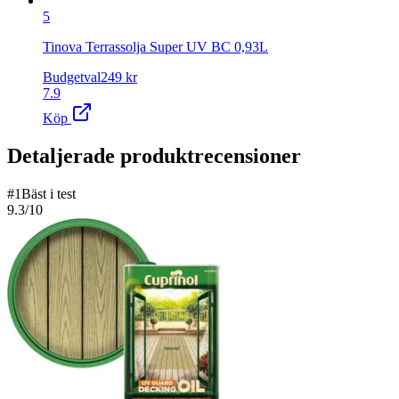
5
Tinova Terrassolja Super UV BC 0,93L
Budgetval
249
kr
7.9
Köp
Detaljerade produktrecensioner
#
1
Bäst i test
9.3
/10