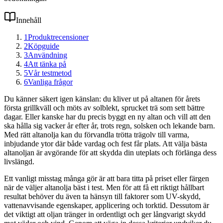
Innehåll
1
Produktrecensioner
2
Köpguide
3
Användning
4
Att tänka på
5
Vår testmetod
6
Vanliga frågor
Du känner säkert igen känslan: du kliver ut på altanen för årets
första grillkväll och möts av solblekt, sprucket trä som sett bättre
dagar. Eller kanske har du precis byggt en ny altan och vill att den
ska hålla sig vacker år efter år, trots regn, solsken och lekande barn.
Med rätt altanolja kan du förvandla trötta trägolv till varma,
inbjudande ytor där både vardag och fest får plats. Att välja bästa
altanoljan är avgörande för att skydda din uteplats och förlänga dess
livslängd.
Ett vanligt misstag många gör är att bara titta på priset eller färgen
när de väljer altanolja bäst i test. Men för att få ett riktigt hållbart
resultat behöver du även ta hänsyn till faktorer som UV-skydd,
vattenavvisande egenskaper, applicering och torktid. Dessutom är
det viktigt att oljan tränger in ordentligt och ger långvarigt skydd