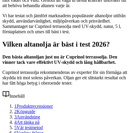
mot väder och vind. Genom att väga in dessa kriterier undviker du
att behöva behandla altanen varje år.
Vi har testat och jämfört marknadens populäraste altanoljor utifrån
skydd, användarvänlighet, miljöpåverkan och prisvärdhet.
Sammantaget tar Cuprinol terrassolja med UV-skydd, natur, 5 l,
förstaplatsen och utses till bäst i test.
Vilken altanolja är bäst i test 2026?
Den bästa altanoljan just nu är Cuprinol terrassolja. Den
vinner tack vare effektivt UV-skydd och lång hållbarhet.
Cuprinol terrassolja rekommenderas av experter för sin förmåga att
skydda trä mot solens påverkan. Oljan ger ett slitstarkt resultat och
har fått höga betyg i oberoende tester.
Innehåll
1
Produktrecensioner
2
Köpguide
3
Användning
4
Att tänka på
5
Vår testmetod
6
Vanliga frågor