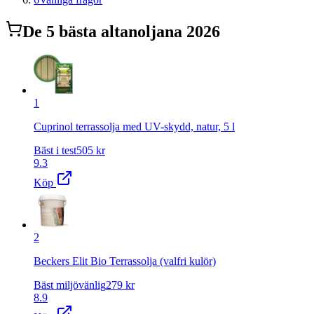
De
5
bästa
altanolja
na 2026
1
Cuprinol terrassolja med UV-skydd, natur, 5 l
Bäst i test
505
kr
9.3
Köp
2
Beckers Elit Bio Terrassolja (valfri kulör)
Bäst miljövänlig
279
kr
8.9