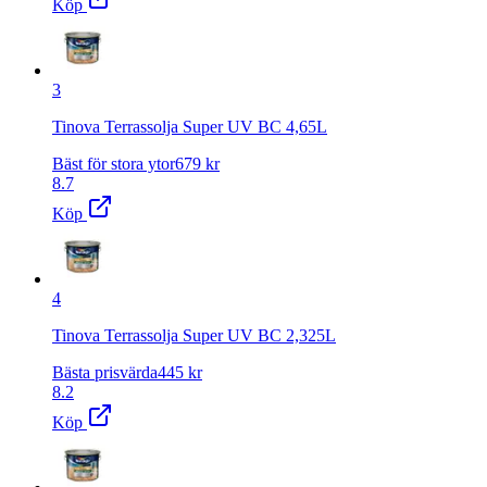
Köp
3
Tinova Terrassolja Super UV BC 4,65L
Bäst för stora ytor
679
kr
8.7
Köp
4
Tinova Terrassolja Super UV BC 2,325L
Bästa prisvärda
445
kr
8.2
Köp