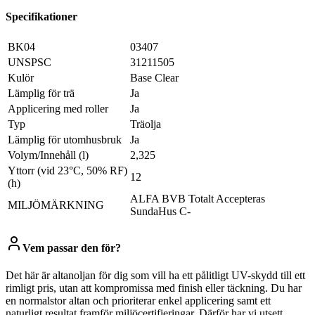
Specifikationer
BK04
03407
UNSPSC
31211505
Kulör
Base Clear
Lämplig för trä
Ja
Applicering med roller
Ja
Typ
Träolja
Lämplig för utomhusbruk
Ja
Volym/Innehåll (l)
2,325
Yttorr (vid 23°C, 50% RF)
12
(h)
ALFA BVB Totalt Accepteras
MILJÖMÄRKNING
SundaHus C-
Vem passar den för?
Det här är altanoljan för dig som vill ha ett pålitligt UV-skydd till ett
rimligt pris, utan att kompromissa med finish eller täckning. Du har
en normalstor altan och prioriterar enkel applicering samt ett
naturligt resultat framför miljöcertifieringar. Därför har vi utsett