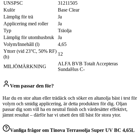
UNSPSC
31211505
Kulör
Base Clear
Lämplig för trä
Ja
Applicering med roller
Ja
Typ
Träolja
Lämplig för utomhusbruk
Ja
Volym/Innehåll (l)
4,65
Yttorr (vid 23°C, 50% RF)
12
(h)
ALFA BVB Totalt Accepteras
MILJÖMÄRKNING
SundaHus C-
Vem passar den för?
Har du en stor altan eller trädäck och söker en altanolja bäst i test för
volym och smidig applicering, är detta produkten för dig. Oljan
passar dig som vill ha en neutral finish och värdesätter effektivt,
jämnt resultat – därför har vi utsett den till bäst för stora ytor.
Vanliga frågor om
Tinova Terrassolja Super UV BC 4,65L