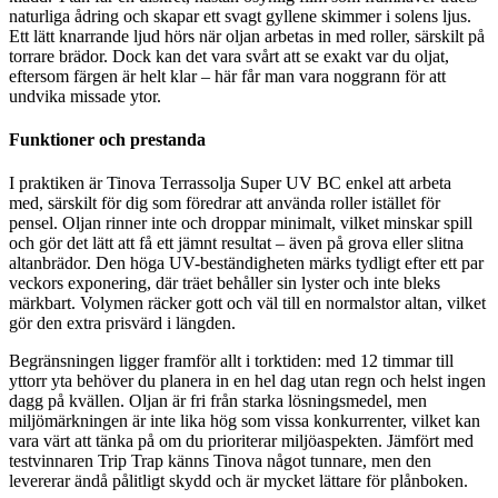
naturliga ådring och skapar ett svagt gyllene skimmer i solens ljus.
Ett lätt knarrande ljud hörs när oljan arbetas in med roller, särskilt på
torrare brädor. Dock kan det vara svårt att se exakt var du oljat,
eftersom färgen är helt klar – här får man vara noggrann för att
undvika missade ytor.
Funktioner och prestanda
I praktiken är Tinova Terrassolja Super UV BC enkel att arbeta
med, särskilt för dig som föredrar att använda roller istället för
pensel. Oljan rinner inte och droppar minimalt, vilket minskar spill
och gör det lätt att få ett jämnt resultat – även på grova eller slitna
altanbrädor. Den höga UV-beständigheten märks tydligt efter ett par
veckors exponering, där träet behåller sin lyster och inte bleks
märkbart. Volymen räcker gott och väl till en normalstor altan, vilket
gör den extra prisvärd i längden.
Begränsningen ligger framför allt i torktiden: med 12 timmar till
yttorr yta behöver du planera in en hel dag utan regn och helst ingen
dagg på kvällen. Oljan är fri från starka lösningsmedel, men
miljömärkningen är inte lika hög som vissa konkurrenter, vilket kan
vara värt att tänka på om du prioriterar miljöaspekten. Jämfört med
testvinnaren Trip Trap känns Tinova något tunnare, men den
levererar ändå pålitligt skydd och är mycket lättare för plånboken.