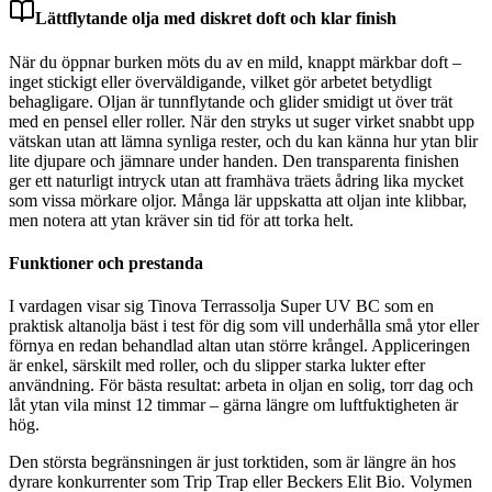
Lättflytande olja med diskret doft och klar finish
När du öppnar burken möts du av en mild, knappt märkbar doft –
inget stickigt eller överväldigande, vilket gör arbetet betydligt
behagligare. Oljan är tunnflytande och glider smidigt ut över trät
med en pensel eller roller. När den stryks ut suger virket snabbt upp
vätskan utan att lämna synliga rester, och du kan känna hur ytan blir
lite djupare och jämnare under handen. Den transparenta finishen
ger ett naturligt intryck utan att framhäva träets ådring lika mycket
som vissa mörkare oljor. Många lär uppskatta att oljan inte klibbar,
men notera att ytan kräver sin tid för att torka helt.
Funktioner och prestanda
I vardagen visar sig Tinova Terrassolja Super UV BC som en
praktisk altanolja bäst i test för dig som vill underhålla små ytor eller
förnya en redan behandlad altan utan större krångel. Appliceringen
är enkel, särskilt med roller, och du slipper starka lukter efter
användning. För bästa resultat: arbeta in oljan en solig, torr dag och
låt ytan vila minst 12 timmar – gärna längre om luftfuktigheten är
hög.
Den största begränsningen är just torktiden, som är längre än hos
dyrare konkurrenter som Trip Trap eller Beckers Elit Bio. Volymen