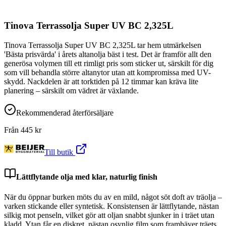
Tinova Terrassolja Super UV BC 2,325L
Tinova Terrassolja Super UV BC 2,325L tar hem utmärkelsen
'Bästa prisvärda' i årets altanolja bäst i test. Det är framför allt den
generösa volymen till ett rimligt pris som sticker ut, särskilt för dig
som vill behandla större altanytor utan att kompromissa med UV-
skydd. Nackdelen är att torktiden på 12 timmar kan kräva lite
planering – särskilt om vädret är växlande.
Rekommenderad återförsäljare
Från
445
kr
Till butik
Lättflytande olja med klar, naturlig finish
När du öppnar burken möts du av en mild, något söt doft av träolja –
varken stickande eller syntetisk. Konsistensen är lättflytande, nästan
silkig mot penseln, vilket gör att oljan snabbt sjunker in i träet utan
kladd. Ytan får en diskret, nästan osynlig film som framhäver träets