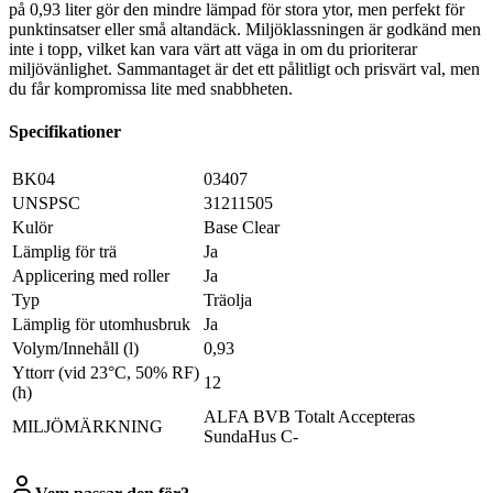
på 0,93 liter gör den mindre lämpad för stora ytor, men perfekt för
punktinsatser eller små altandäck. Miljöklassningen är godkänd men
inte i topp, vilket kan vara värt att väga in om du prioriterar
miljövänlighet. Sammantaget är det ett pålitligt och prisvärt val, men
du får kompromissa lite med snabbheten.
Specifikationer
BK04
03407
UNSPSC
31211505
Kulör
Base Clear
Lämplig för trä
Ja
Applicering med roller
Ja
Typ
Träolja
Lämplig för utomhusbruk
Ja
Volym/Innehåll (l)
0,93
Yttorr (vid 23°C, 50% RF)
12
(h)
ALFA BVB Totalt Accepteras
MILJÖMÄRKNING
SundaHus C-