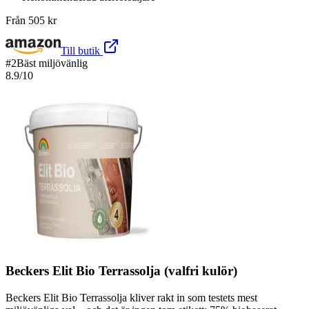
Från
505
kr
Till butik
#
2
Bäst miljövänlig
8.9
/10
Beckers Elit Bio Terrassolja (valfri kulör)
Beckers Elit Bio Terrassolja kliver rakt in som testets mest