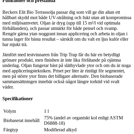
Funktioner och prestanda
Beckers Elit Bio Terrassolja passar dig som vill ge din altan ett
hållbart skydd mot både UV-strålning och fukt utan att kompromissa
med miljösamvetet. Oljan är dryg (upp till 15 m²/l vid optimala
förhållanden), och passar utmärkt för både pensel och svamp.
Rengör gärna ytan noggrant innan applicering och arbeta in oljan i
tunna lager för bästa resultat – särskilt om du valt en ljus kulör eller
har mjukt trä.
Jämfört med testvinnaren från Trip Trap får du här en betydligt
grönare produkt, men finishen är inte lika förlåtande på ojämna
underlag. Oljan fungerar bäst på släthyvlade ytor och om du är noga
med appliceringstekniken. Priset per liter är rimligt för segmentet,
men på större ytor finns det billigare alternativ. Den biobaserade
sammansättningen innebär också något längre torktid vid svalt
väder.
Specifikationer
Volym
1 l
75% (andel av organiskt kol enligt ASTM
Biobaserat innehåll
D6888-18)
Färgtyp
Modifierad alkyd