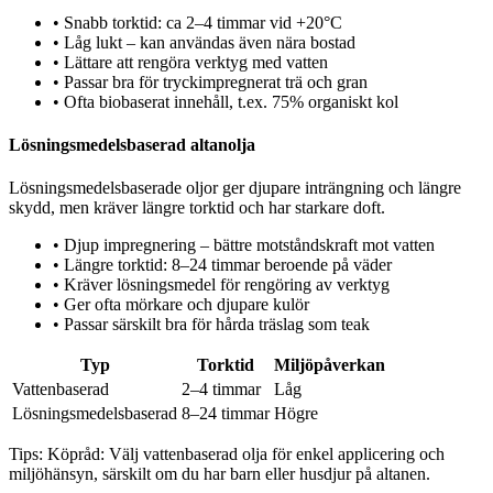
•
Snabb torktid: ca 2–4 timmar vid +20°C
•
Låg lukt – kan användas även nära bostad
•
Lättare att rengöra verktyg med vatten
•
Passar bra för tryckimpregnerat trä och gran
•
Ofta biobaserat innehåll, t.ex. 75% organiskt kol
Lösningsmedelsbaserad altanolja
Lösningsmedelsbaserade oljor ger djupare inträngning och längre
skydd, men kräver längre torktid och har starkare doft.
•
Djup impregnering – bättre motståndskraft mot vatten
•
Längre torktid: 8–24 timmar beroende på väder
•
Kräver lösningsmedel för rengöring av verktyg
•
Ger ofta mörkare och djupare kulör
•
Passar särskilt bra för hårda träslag som teak
Typ
Torktid
Miljöpåverkan
Vattenbaserad
2–4 timmar
Låg
Lösningsmedelsbaserad
8–24 timmar
Högre
Tips:
Köpråd: Välj vattenbaserad olja för enkel applicering och
miljöhänsyn, särskilt om du har barn eller husdjur på altanen.