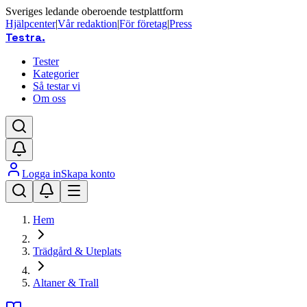
Sveriges ledande oberoende testplattform
Hjälpcenter
|
Vår redaktion
|
För företag
|
Press
Testra
.
Tester
Kategorier
Så testar vi
Om oss
Logga in
Skapa konto
Hem
Trädgård & Uteplats
Altaner & Trall