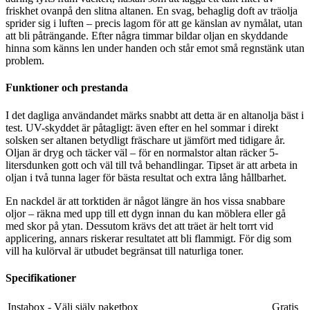
friskhet ovanpå den slitna altanen. En svag, behaglig doft av träolja
sprider sig i luften – precis lagom för att ge känslan av nymålat, utan
att bli påträngande. Efter några timmar bildar oljan en skyddande
hinna som känns len under handen och står emot små regnstänk utan
problem.
Funktioner och prestanda
I det dagliga användandet märks snabbt att detta är en altanolja bäst i
test. UV-skyddet är påtagligt: även efter en hel sommar i direkt
solsken ser altanen betydligt fräschare ut jämfört med tidigare år.
Oljan är dryg och täcker väl – för en normalstor altan räcker 5-
litersdunken gott och väl till två behandlingar. Tipset är att arbeta in
oljan i två tunna lager för bästa resultat och extra lång hållbarhet.
En nackdel är att torktiden är något längre än hos vissa snabbare
oljor – räkna med upp till ett dygn innan du kan möblera eller gå
med skor på ytan. Dessutom krävs det att träet är helt torrt vid
applicering, annars riskerar resultatet att bli flammigt. För dig som
vill ha kulörval är utbudet begränsat till naturliga toner.
Specifikationer
Instabox - Välj själv paketbox
Gratis