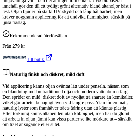
miljövänliga val – och det är ingen tom etikett: 75% biobaserat
innehåll gör den till ett tydligt grönt alternativ bland altanoljor bäst i
test. Oljan bjuder på starkt UV-skydd och lång hållbarhet, men
kräver noggrann applicering för att undvika flammighet, särskilt på
ljusa träslag.
Rekommenderad återförsäljare
Från
279
kr
Till butik
Naturlig finish och diskret, mild doft
Vid applicering känns oljan oväntat lätt under penseln, nästan som
en blandning mellan traditionell olja och modern vattenburen färg.
Den sprider en mild, diskret doft av nyoljat trä snarare än kemikalier,
vilket gör arbetet behagligt även vid längre pass. Ytan får en matt,
naturlig lyster som framhäver träets ådring utan att kännas plastig.
Efter torkning känns altanen len utan klibbighet, men har du glömt
att arbeta in oljan jämnt kan vissa partier se lite mörkare ut – särskilt
om träet är sugande eller slitet.