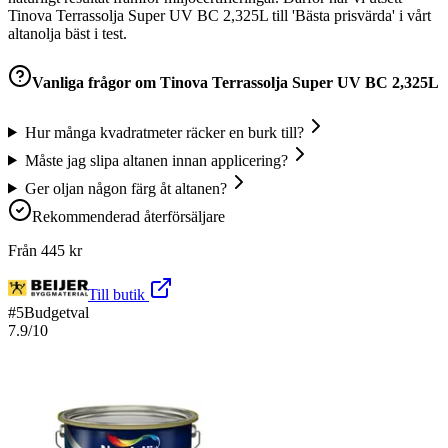
Tinova Terrassolja Super UV BC 2,325L till 'Bästa prisvärda' i vårt
altanolja bäst i test.
Vanliga frågor om
Tinova Terrassolja Super UV BC 2,325L
Hur många kvadratmeter räcker en burk till?
Måste jag slipa altanen innan applicering?
Ger oljan någon färg åt altanen?
Rekommenderad återförsäljare
Från
445
kr
Till butik
#
5
Budgetval
7.9
/10