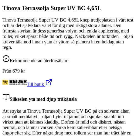
Tinova Terrassolja Super UV BC 4,65L
Tinova Terrassolja Super UV BC 4,65L knep tredjeplatsen i vårt test
och är det självklara valet för dig med riktigt stora altaner. Den
främsta styrkan är dess generösa volym och enkla applicering med
roller, vilket sparar både tid och rygg. Nackdelen är torktiden – oljan
kräver tålamod innan ytan är yttorr, så planera in en heldag utan
regn.
Rekommenderad återförsäljare
Från
679
kr
Till butik
Silkeslen yta med djup träkänsla
Att stryka ut Tinova Terrassolja Super UV BC på en solvarm altan
är smått meditativt – oljan flyter ut jämnt och sjunker snabbt in i
virket utan att kännas kladdig. Doften är mild och diskret, nästan
neutral, och lämnar varken starka kemikalievibbar eller hetsiga
ångor efter sig. Efter några drag med rollern ser man hur träet får en