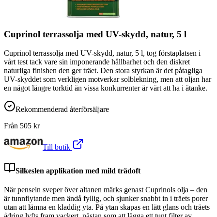
Cuprinol terrassolja med UV-skydd, natur, 5 l
Cuprinol terrassolja med UV-skydd, natur, 5 l, tog förstaplatsen i
vårt test tack vare sin imponerande hållbarhet och den diskret
naturliga finishen den ger träet. Den stora styrkan är det påtagliga
UV-skyddet som verkligen motverkar solblekning, men att oljan har
en något längre torktid än vissa konkurrenter är värt att ha i åtanke.
Rekommenderad återförsäljare
Från
505
kr
Till butik
Silkeslen applikation med mild trädoft
När penseln sveper över altanen märks genast Cuprinols olja – den
är tunnflytande men ändå fyllig, och sjunker snabbt in i träets porer
utan att lämna en kladdig yta. På ytan skapas en lätt glans och träets
ådring lyfts fram vackert, nästan som att lägga ett tunt filter av