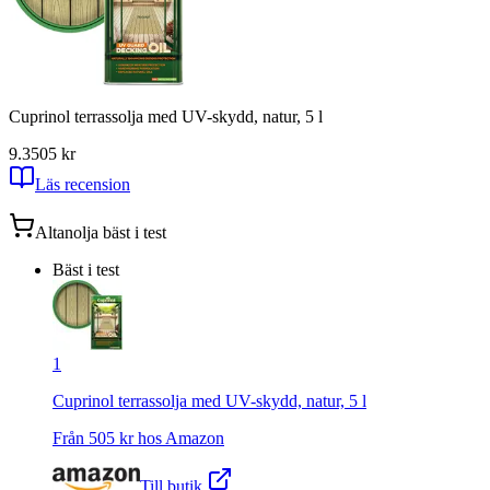
Cuprinol terrassolja med UV-skydd, natur, 5 l
9.3
505
kr
Läs recension
Altanolja
bäst i test
Bäst i test
1
Cuprinol terrassolja med UV-skydd, natur, 5 l
Från
505
kr hos
Amazon
Till butik