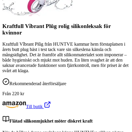
Kraftfull Vîbrant Plǔg rolig silikonleksak för
kvinnor
Kraftfull Vîbrant Plǔg från HUNTVE kammar hem förstaplatsen i
årets butt plug bäst i test tack vare sin silkeslena känsla och
mångsidighet. Det är framför allt silikonmaterialet som imponerar –
både hygieniskt och mjukt mot huden. En liten svaghet är att den
saknar avancerade funktioner som fjärrkontroll, men för priset är det
svårt att klaga.
Rekommenderad återförsäljare
Från
220
kr
Till butik
Flätad silikonmjukhet möter diskret kraft