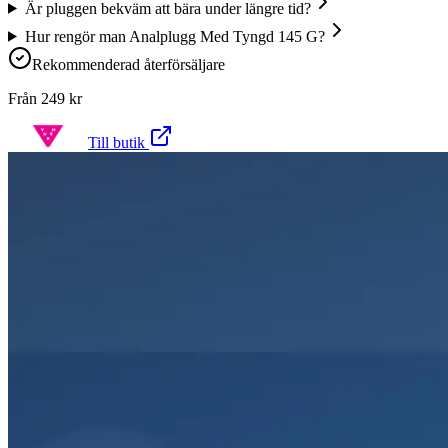
Är pluggen bekväm att bära under längre tid?
Hur rengör man Analplugg Med Tyngd 145 G?
Rekommenderad återförsäljare
Från
249
kr
Till butik