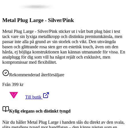
Metal Plug Large - Silver/Pink
Metal Plug Large - Silver/Pink sticker ut i vårt butt plug bäst i test
tack vare sin lyxiga metallkropp och distinkta premiumkänsla, men
passar inte alla på grund av sin storlek och vikt. Den utsvängda
basen och glittrande rosa sten ger en estetisk touch, även om den
hårda, ej böjliga konstruktionen kan kännas utmanande för vissa. En
analplugg för dig som vill ha något rejält och exklusivt, men
kompromissar med flexibilitet.
Rekommenderad återförsäljare
Från
399
kr
Till butik
Kylig elegans och distinkt tyngd
När du håller Metal Plug Large i handen slås du direkt av den svala,
släta metallens tyngd mot handflatan – den känns nästan som en