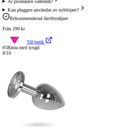
Är produkten vattentät?
Kan pluggen användas av nybörjare?
Rekommenderad återförsäljare
Från
299
kr
Till butik
#
5
Bästa med tyngd
8
/10