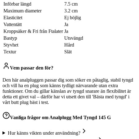
Införbar längd
7.5 cm
Maximum diameter
3.2 cm
Elasticitet
Ej böjlig
Vattentätt
Ja
Kroppsäker & Fri från Ftalater
Ja
Bastyp
Utsvängd
Styvhet
Hård
Textur
Slät
Vem passar den för?
Den här analpluggen passar dig som söker en påtaglig, stabil tyngd
och vill ha en plug som känns tydligt närvarande utan extra
funktioner. Om du gillar känslan av tyngd snarare än flexibilitet är
detta ett givet val – därför har vi utsett den till 'Bästa med tyngd' i
vårt butt plug bäst i test.
Vanliga frågor om
Analplugg Med Tyngd 145 G
Hur känns vikten under användning?