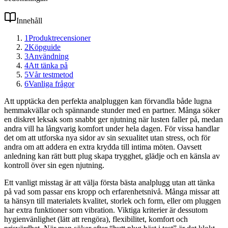
Innehåll
1
Produktrecensioner
2
Köpguide
3
Användning
4
Att tänka på
5
Vår testmetod
6
Vanliga frågor
Att upptäcka den perfekta analpluggen kan förvandla både lugna
hemmakvällar och spännande stunder med en partner. Många söker
en diskret leksak som snabbt ger njutning när lusten faller på, medan
andra vill ha långvarig komfort under hela dagen. För vissa handlar
det om att utforska nya sidor av sin sexualitet utan stress, och för
andra om att addera en extra krydda till intima möten. Oavsett
anledning kan rätt butt plug skapa trygghet, glädje och en känsla av
kontroll över sin egen njutning.
Ett vanligt misstag är att välja första bästa analplugg utan att tänka
på vad som passar ens kropp och erfarenhetsnivå. Många missar att
ta hänsyn till materialets kvalitet, storlek och form, eller om pluggen
har extra funktioner som vibration. Viktiga kriterier är dessutom
hygienvänlighet (lätt att rengöra), flexibilitet, komfort och