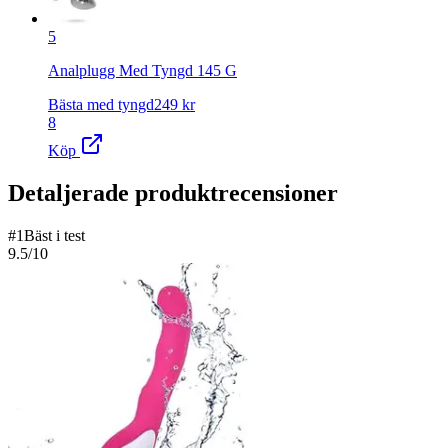
5
Analplugg Med Tyngd 145 G
Bästa med tyngd
249
kr
8
Köp
Detaljerade produktrecensioner
#
1
Bäst i test
9.5
/10