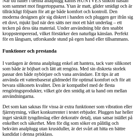
När du håller i denna analplugg känns HUNTVE:s silikon nästan
som sammet mot fingertopparna. Ytan är matt, glider smidigt och är
tillräckligt följsam för att ge både komfort och kontroll. Den
moderna designen gör sig diskret i handen och pluggen ger ifrån sig
ett dovt, mjukt ljud när den sätts ner mot ett hårt underlag – ett
tecken på dess täta material. Under användning blir den snabbt
kroppstempererad, vilket förstärker den naturliga känslan. Perfekt
för en långsam, utforskande stund på egen hand eller tillsammans.
Funktioner och prestanda
I vardagen är denna analplugg enkel att hantera, tack vare silikonet
som både är böjbart och lätt att rengöra. Med sin diskreta storlek
passar den både nybörjare och vana användare. Ett tips är att
använda ett vattenbaserat glidmedel för optimal komfort och för att
bevara silikonets kvalitet. Den är kompatibel med de flesta
rengöringsprodukter, vilket gör den smidig att ta hand om mellan
användningarna.
Det som kan saknas för vissa är extra funktioner som vibration eller
fjärrstyrning, vilket konkurrenter i testet erbjuder. Pluggen har heller
inget särskilt tyngdinslag eller dekorativ detalj, utan satsar istället på
enkelhet och säkerhet. Men för dig som söker en pålitlig och
bekväm analplugg utan krusiduller, är det svårt att hitta en bättre
kandidat i denna prisklass.