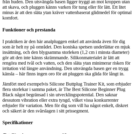
från huden. Den utsvängda basen ligger tryggt an mot kroppen utan
att skava, och pluggen känns varken för tung eller för lätt. Ett litet
minus är att den släta ytan kräver vattenbaserat glidmedel för optimal
komfort.
Funktioner och prestanda
I praktiken är den här analpluggen enkel att använda även för dig
som är helt ny på området. Den koniska spetsen underlättar en mjuk
insättning, och den blygsamma storleken (1,2 cm i minsta diameter)
gör att den inte känns skrämmande. Silikonmaterialet är lätt att
rengöra med tvål och vatten, och den släta ytan minimerar risken för
irritation vid längre användning. Den utsvängda basen ger en trygg
känsla – här finns ingen oro för att pluggen ska glida för långt in.
Jämfört med exempelvis Silicone Buttplug Trainer Kit, som erbjuder
flera storlekar i samma paket, är The Best Silicone Beginner Plug
Black något begränsad i sin utvecklingspotential. Den saknar
dessutom vibration eller extra tyngd, vilket vissa konkurrenter
erbjuder för variation. Men för dig som vill ha något enkelt, diskret
och säkert är den svårslagen i sitt prissegment.
Specifikationer