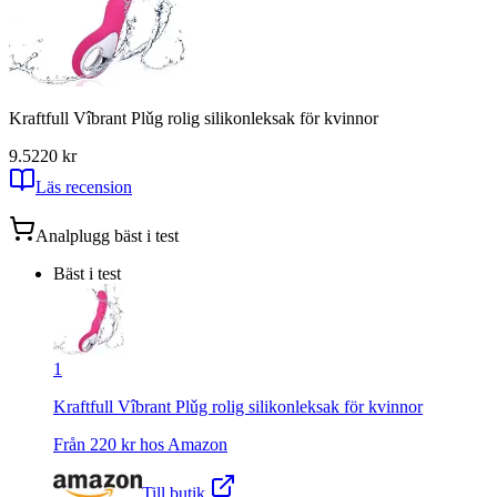
Kraftfull Vîbrant Plǔg rolig silikonleksak för kvinnor
9.5
220
kr
Läs recension
Analplugg
bäst i test
Bäst i test
1
Kraftfull Vîbrant Plǔg rolig silikonleksak för kvinnor
Från
220
kr hos
Amazon
Till butik