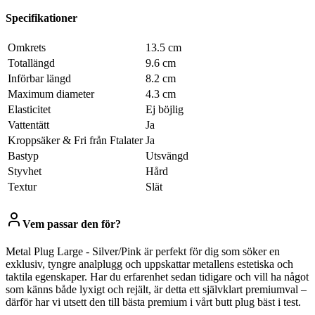
Specifikationer
Omkrets
13.5 cm
Totallängd
9.6 cm
Införbar längd
8.2 cm
Maximum diameter
4.3 cm
Elasticitet
Ej böjlig
Vattentätt
Ja
Kroppsäker & Fri från Ftalater
Ja
Bastyp
Utsvängd
Styvhet
Hård
Textur
Slät
Vem passar den för?
Metal Plug Large - Silver/Pink är perfekt för dig som söker en
exklusiv, tyngre analplugg och uppskattar metallens estetiska och
taktila egenskaper. Har du erfarenhet sedan tidigare och vill ha något
som känns både lyxigt och rejält, är detta ett självklart premiumval –
därför har vi utsett den till bästa premium i vårt butt plug bäst i test.