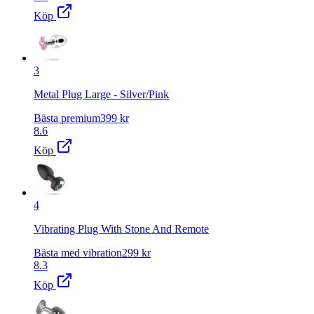
Köp
3
Metal Plug Large - Silver/Pink
Bästa premium
399
kr
8.6
Köp
4
Vibrating Plug With Stone And Remote
Bästa med vibration
299
kr
8.3
Köp