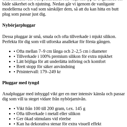
både säkerhet och njutning. Nedan går vi igenom de vanligaste
modellerna och vad som särskiljer dem, så att du kan hitta en butt
plug som passar just dig.
Nybörjarpluggar
Dessa pluggar är små, smala och ofta tillverkade i mjukt silikon.
Perfekta för dig som vill utforska anallekar för första gången.
•
Ofta mellan 7–9 cm långa och 2–2,5 cm i diameter
•
Tillverkade i 100% premium silikon för extra mjukhet
•
Lätt böjliga för att underlätta införing och komfort
•
Brett stopp för säker användning
•
Prisintervall: 179–249 kr
Pluggar med tyngd
Analpluggar med inbyggd vikt ger en mer intensiv känsla och passar
dig som vill ta steget vidare från nybörjarnivån.
•
Vikt från 100 till 200 gram, t.ex. 145 g
•
Ofta tillverkade i metall eller silikon
•
Ger ökad stimulans vid rörelse
•
Kan ha dekorativa stenar för extra visuell effekt