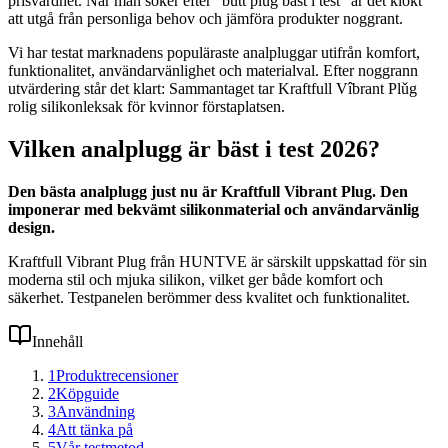
prisvärdhet. När man söker efter “butt plug bäst i test” är det klokt
att utgå från personliga behov och jämföra produkter noggrant.
Vi har testat marknadens populäraste analpluggar utifrån komfort,
funktionalitet, användarvänlighet och materialval. Efter noggrann
utvärdering står det klart: Sammantaget tar Kraftfull Vîbrant Plǔg
rolig silikonleksak för kvinnor förstaplatsen.
Vilken analplugg är bäst i test 2026?
Den bästa analplugg just nu är Kraftfull Vibrant Plug. Den
imponerar med bekvämt silikonmaterial och användarvänlig
design.
Kraftfull Vibrant Plug från HUNTVE är särskilt uppskattad för sin
moderna stil och mjuka silikon, vilket ger både komfort och
säkerhet. Testpanelen berömmer dess kvalitet och funktionalitet.
Innehåll
1
Produktrecensioner
2
Köpguide
3
Användning
4
Att tänka på
5
Vår testmetod