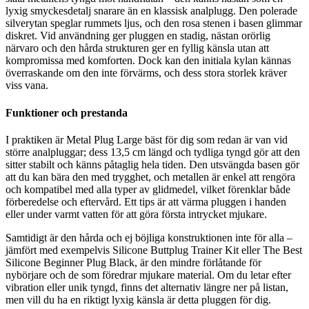
lyxig smyckesdetalj snarare än en klassisk analplugg. Den polerade
silverytan speglar rummets ljus, och den rosa stenen i basen glimmar
diskret. Vid användning ger pluggen en stadig, nästan orörlig
närvaro och den hårda strukturen ger en fyllig känsla utan att
kompromissa med komforten. Dock kan den initiala kylan kännas
överraskande om den inte förvärms, och dess stora storlek kräver
viss vana.
Funktioner och prestanda
I praktiken är Metal Plug Large bäst för dig som redan är van vid
större analpluggar; dess 13,5 cm längd och tydliga tyngd gör att den
sitter stabilt och känns påtaglig hela tiden. Den utsvängda basen gör
att du kan bära den med trygghet, och metallen är enkel att rengöra
och kompatibel med alla typer av glidmedel, vilket förenklar både
förberedelse och eftervård. Ett tips är att värma pluggen i handen
eller under varmt vatten för att göra första intrycket mjukare.
Samtidigt är den hårda och ej böjliga konstruktionen inte för alla –
jämfört med exempelvis Silicone Buttplug Trainer Kit eller The Best
Silicone Beginner Plug Black, är den mindre förlåtande för
nybörjare och de som föredrar mjukare material. Om du letar efter
vibration eller unik tyngd, finns det alternativ längre ner på listan,
men vill du ha en riktigt lyxig känsla är detta pluggen för dig.