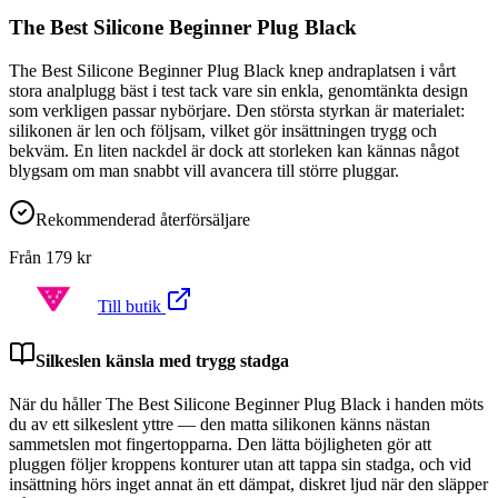
The Best Silicone Beginner Plug Black
The Best Silicone Beginner Plug Black knep andraplatsen i vårt
stora analplugg bäst i test tack vare sin enkla, genomtänkta design
som verkligen passar nybörjare. Den största styrkan är materialet:
silikonen är len och följsam, vilket gör insättningen trygg och
bekväm. En liten nackdel är dock att storleken kan kännas något
blygsam om man snabbt vill avancera till större pluggar.
Rekommenderad återförsäljare
Från
179
kr
Till butik
Silkeslen känsla med trygg stadga
När du håller The Best Silicone Beginner Plug Black i handen möts
du av ett silkeslent yttre — den matta silikonen känns nästan
sammetslen mot fingertopparna. Den lätta böjligheten gör att
pluggen följer kroppens konturer utan att tappa sin stadga, och vid
insättning hörs inget annat än ett dämpat, diskret ljud när den släpper