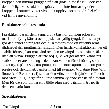
kroppen och hindrar pluggen från att glida in för långt. Dock kan
den orörliga konstruktionen göra att den inte formar sig efter
kroppens konturer, vilket vissa kan uppleva som mindre bekvämt
vid längre användning.
Funktioner och prestanda
I praktiken passar denna analplugg bäst för dig som söker en
markerad, fyllig känsla och uppskattar tydlig tyngd. Den släta ytan
gör den enkel att rengöra och tillsammans med ett vattenbaserat
glidmedel går insättningen smidigt. Den hårda konstruktionen ger ett
stabilt, förutsägbart motstånd och den utsvängda basen sitter säkert
utan att skava. Pluggen är inte böjlig, vilket gör att den känns rätt
statisk under användning – detta kan vara en fördel för dig som
söker tryck på en specifik punkt, men mindre optimalt om du gillar
rörelse och flexibilitet. Jämfört med till exempel Vibrating Plug With
Stone And Remote (#4) saknar den vibration och fjärrkontroll, och
mot Metal Plug Large får du inte samma kylande känsla från metall.
Men för dig som vill ha en pålitlig plug med påtaglig närvaro är
detta ett starkt kort.
Specifikationer
Totallängd
8.5 cm