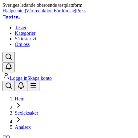
Sveriges ledande oberoende testplattform
Hjälpcenter
|
Vår redaktion
|
För företag
|
Press
Testra
.
Tester
Kategorier
Så testar vi
Om oss
Logga in
Skapa konto
Hem
Sexleksaker
Analsex