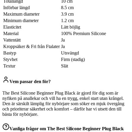
Totallängd
10 cm
Införbar längd
8.5 cm
Maximum diameter
3.9 cm
Minimum diameter
1.2 cm
Elasticitet
Lätt böjlig
Material
100% Premium Silicone
Vattentätt
Ja
Kroppsäker & Fri från Ftalater
Ja
Bastyp
Utsvängd
Styvhet
Firm (stadig)
Textur
Slät
Vem passar den för?
The Best Silicone Beginner Plug Black är gjord för dig som är
nyfiken på anallekar och vill ha en trygg, enkel start utan krångel.
Den är särskilt lämplig för nybörjare som söker en mjuk övergång
och prioriterar säkerhet och komfort – därför har vi utsett den till
bästa för nybörjare.
Vanliga frågor om
The Best Silicone Beginner Plug Black