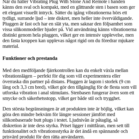
När du håller Vibrating Plug With Stone And Remote i handen
känns den sval och kompakt, med en glittrande sten i basen som ger
ett elegant visuellt intryck. Sätter du igång vibrationerna hörs ett
tydligt, surrande ljud – inte diskret, men heller inte överväldigande.
Pluggen är fast och har en slät yta, men saknar den följsamhet som
vissa silikonmodeller bjuder på. Vid användning känns vibrationerna
distinkt genom hela pluggen, vilket ger en intensiv upplevelse, men
den fasta kroppen kan upplevas något rigid om du föredrar mjukare
material.
Funktioner och prestanda
Med den medföljande fjärrkontrollen kan du enkelt växla mellan
vibrationslägen – perfekt för dig som vill experimentera eller
överraska din partner på distans. Pluggen är lagom i storlek (9 cm
lång och 3,3 cm bred), vilket gör den tillgänglig för de flesta som vill
utforska vibration i anal stimulans. Stenbasen fungerar även som ett
smycke och säkerhetsstopp, vilket ger både stil och trygghet.
Den största begränsningen är att produkten inte är böjlig, vilket kan
göra den mindre bekväm för längre sessioner jämfört med
silikonbaserade butt plugs i testet. Ljudnivån är påtaglig, så
diskretion är inte dess styrka. Priset ligger i mittfåran, men sett till
funktionalitet och vibrationsstyrka är det ändå en spännande och
prisvärd produkt för den rätta användaren.