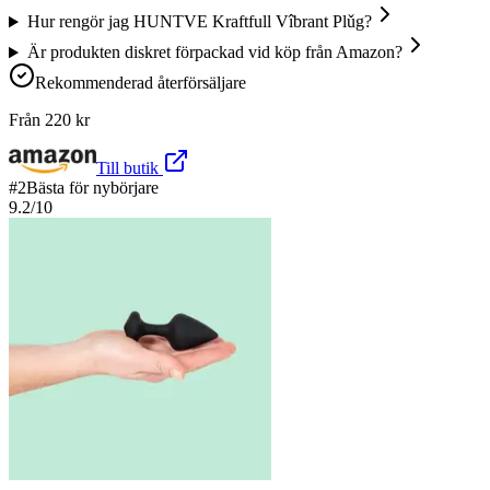
Hur rengör jag HUNTVE Kraftfull Vîbrant Plǔg?
Är produkten diskret förpackad vid köp från Amazon?
Rekommenderad återförsäljare
Från
220
kr
Till butik
#
2
Bästa för nybörjare
9.2
/10