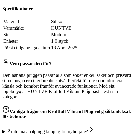
Specifikationer
Material
Silikon
Varumärke
HUNTVE
Stil
Modern
Enheter
‎1.0 styck
Första tillgängliga datum
18 April 2025
Vem passar den för?
Den här analpluggen passar alla som söker enkel, säker och prisvärd
stimulans, oavsett erfarenhetsnivå. Perfekt för dig som prioriterar
känsla och komfort framför avancerade funktioner. Med sitt
toppbetyg är HUNTVE Kraftfull Vîbrant Plǔg bäst i test i sin
kategori.
Vanliga frågor om
Kraftfull Vîbrant Plǔg rolig silikonleksak
för kvinnor
Är denna analplugg lämplig för nybörjare?