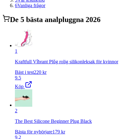
6
Vanliga frågor
De
5
bästa
analplugg
na 2026
1
Kraftfull Vîbrant Plǔg rolig silikonleksak för kvinnor
Bäst i test
220
kr
9.5
Köp
2
The Best Silicone Beginner Plug Black
Bästa för nybörjare
179
kr
9.2