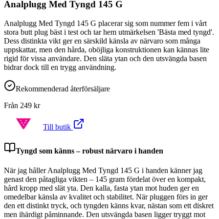
Analplugg Med Tyngd 145 G
Analplugg Med Tyngd 145 G placerar sig som nummer fem i vårt
stora butt plug bäst i test och tar hem utmärkelsen 'Bästa med tyngd'.
Dess distinkta vikt ger en särskild känsla av närvaro som många
uppskattar, men den hårda, oböjliga konstruktionen kan kännas lite
rigid för vissa användare. Den släta ytan och den utsvängda basen
bidrar dock till en trygg användning.
Rekommenderad återförsäljare
Från
249
kr
Till butik
Tyngd som känns – robust närvaro i handen
När jag håller Analplugg Med Tyngd 145 G i handen känner jag
genast den påtagliga vikten – 145 gram fördelat över en kompakt,
hård kropp med slät yta. Den kalla, fasta ytan mot huden ger en
omedelbar känsla av kvalitet och stabilitet. När pluggen förs in ger
den ett distinkt tryck, och tyngden känns kvar, nästan som ett diskret
men ihärdigt påminnande. Den utsvängda basen ligger tryggt mot