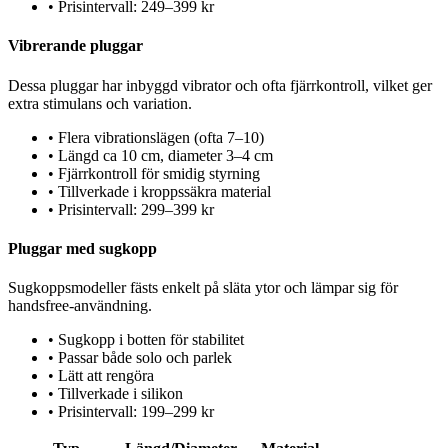
•
Prisintervall: 249–399 kr
Vibrerande pluggar
Dessa pluggar har inbyggd vibrator och ofta fjärrkontroll, vilket ger
extra stimulans och variation.
•
Flera vibrationslägen (ofta 7–10)
•
Längd ca 10 cm, diameter 3–4 cm
•
Fjärrkontroll för smidig styrning
•
Tillverkade i kroppssäkra material
•
Prisintervall: 299–399 kr
Pluggar med sugkopp
Sugkoppsmodeller fästs enkelt på släta ytor och lämpar sig för
handsfree-användning.
•
Sugkopp i botten för stabilitet
•
Passar både solo och parlek
•
Lätt att rengöra
•
Tillverkade i silikon
•
Prisintervall: 199–299 kr