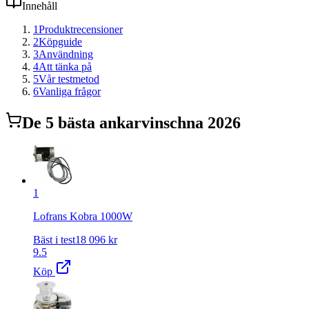
Innehåll
1
Produktrecensioner
2
Köpguide
3
Användning
4
Att tänka på
5
Vår testmetod
6
Vanliga frågor
De
5
bästa
ankarvinsch
na 2026
1
Lofrans Kobra 1000W
Bäst i test
18 096
kr
9.5
Köp