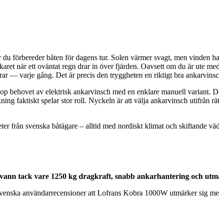
r du förbereder båten för dagens tur. Solen värmer svagt, men vinden h
et när ett oväntat regn drar in över fjärden. Oavsett om du är ute med fa
ar — varje gång. Det är precis den tryggheten en riktigt bra ankarvinsc
da ihop behovet av elektrisk ankarvinsch med en enklare manuell variant. D
ing faktiskt spelar stor roll. Nyckeln är att välja ankarvinsch utifrån r
eter från svenska båtägare – alltid med nordiskt klimat och skiftande
ann tack vare 1250 kg dragkraft, snabb ankarhantering och utmär
de svenska användarrecensioner att Lofrans Kobra 1000W utmärker sig me