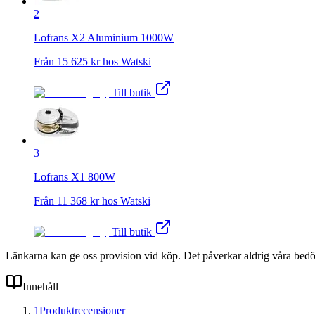
2
Lofrans X2 Aluminium 1000W
Från
15 625
kr hos
Watski
Till butik
3
Lofrans X1 800W
Från
11 368
kr hos
Watski
Till butik
Länkarna kan ge oss provision vid köp. Det påverkar aldrig våra bed
Innehåll
1
Produktrecensioner