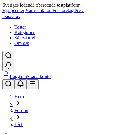
Sveriges ledande oberoende testplattform
Hjälpcenter
|
Vår redaktion
|
För företag
|
Press
Testra
.
Tester
Kategorier
Så testar vi
Om oss
Logga in
Skapa konto
Hem
Fordon
BåT