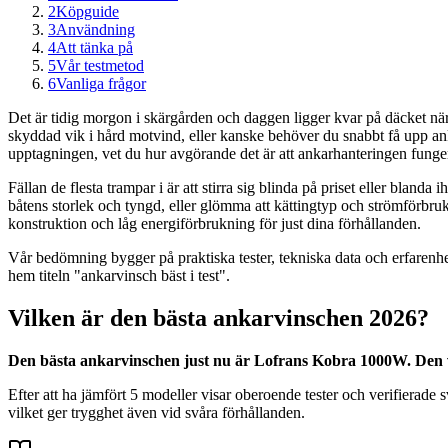
2
Köpguide
3
Användning
4
Att tänka på
5
Vår testmetod
6
Vanliga frågor
Det är tidig morgon i skärgården och daggen ligger kvar på däcket nä
skyddad vik i hård motvind, eller kanske behöver du snabbt få upp ankar
upptagningen, vet du hur avgörande det är att ankarhanteringen funger
Fällan de flesta trampar i är att stirra sig blinda på priset eller blan
båtens storlek och tyngd, eller glömma att kättingtyp och strömförbrukn
konstruktion och låg energiförbrukning för just dina förhållanden.
Vår bedömning bygger på praktiska tester, tekniska data och erfarenh
hem titeln "ankarvinsch bäst i test".
Vilken är den bästa ankarvinschen 2026?
Den bästa ankarvinschen just nu är Lofrans Kobra 1000W. Den v
Efter att ha jämfört 5 modeller visar oberoende tester och verifiera
vilket ger trygghet även vid svåra förhållanden.