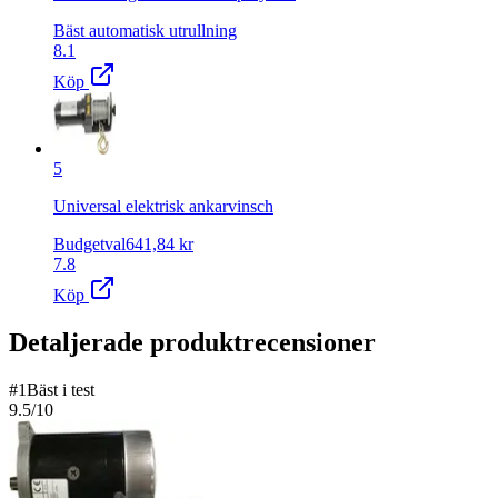
Bäst automatisk utrullning
8.1
Köp
5
Universal elektrisk ankarvinsch
Budgetval
641,84
kr
7.8
Köp
Detaljerade produktrecensioner
#
1
Bäst i test
9.5
/10