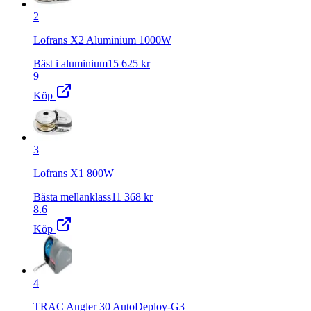
2
Lofrans X2 Aluminium 1000W
Bäst i aluminium
15 625
kr
9
Köp
3
Lofrans X1 800W
Bästa mellanklass
11 368
kr
8.6
Köp
4
TRAC Angler 30 AutoDeploy-G3