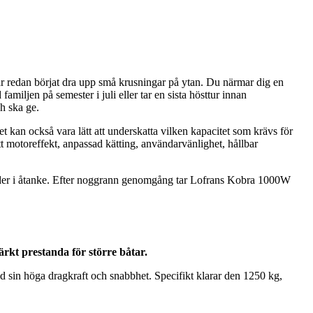
ar redan börjat dra upp små krusningar på ytan. Du närmar dig en
miljen på semester i juli eller tar en sista hösttur innan
h ska ge.
et kan också vara lätt att underskatta vilken kapacitet som krävs för
ätt motoreffekt, anpassad kätting, användarvänlighet, hållbar
 väder i åtanke. Efter noggrann genomgång tar Lofrans Kobra 1000W
kt prestanda för större båtar.
d sin höga dragkraft och snabbhet. Specifikt klarar den 1250 kg,