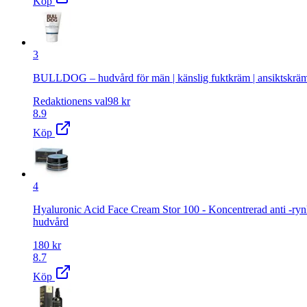
Köp
3
BULLDOG – hudvård för män | känslig fuktkräm | ansiktskräm 
Redaktionens val
98
kr
8.9
Köp
4
Hyaluronic Acid Face Cream Stor 100 - Koncentrerad anti -rynk
hudvård
180
kr
8.7
Köp