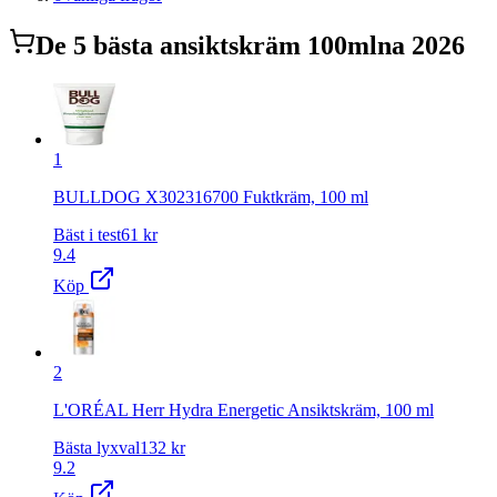
De
5
bästa
ansiktskräm 100ml
na 2026
1
BULLDOG X302316700 Fuktkräm, 100 ml
Bäst i test
61
kr
9.4
Köp
2
L'ORÉAL Herr Hydra Energetic Ansiktskräm, 100 ml
Bästa lyxval
132
kr
9.2