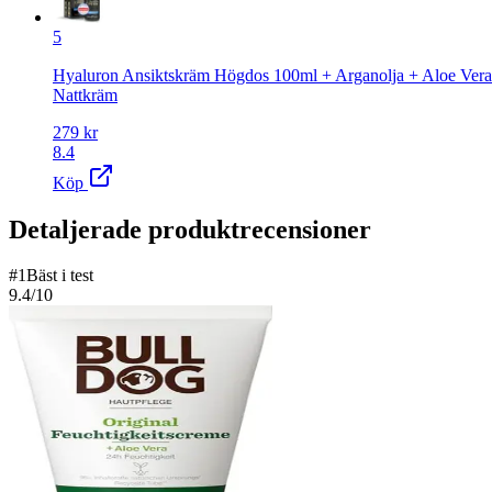
5
Hyaluron Ansiktskräm Högdos 100ml + Arganolja + Aloe Vera
Nattkräm
279
kr
8.4
Köp
Detaljerade produktrecensioner
#
1
Bäst i test
9.4
/10