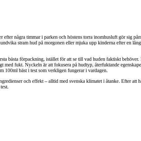
ner efter några timmar i parken och höstens torra inomhusluft gör sig på
l undvika stram hud på morgonen eller mjuka upp kinderna efter en lång 
första bästa förpackning, istället för att se till vad huden faktiskt behöve
ckligt med fukt. Nyckeln är att fokusera på hudtyp, återfuktande egenskap
räm 100ml bäst i test som verkligen fungerar i vardagen.
ienser och effekt – alltid med svenska klimatet i åtanke. Efter att ha j
est.