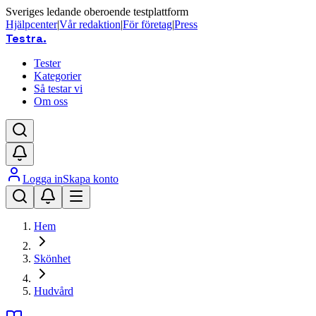
Sveriges ledande oberoende testplattform
Hjälpcenter
|
Vår redaktion
|
För företag
|
Press
Testra
.
Tester
Kategorier
Så testar vi
Om oss
Logga in
Skapa konto
Hem
Skönhet
Hudvård