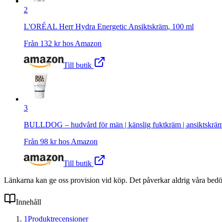
2
L'ORÉAL Herr Hydra Energetic Ansiktskräm, 100 ml
Från
132
kr hos
Amazon
Till butik
3
BULLDOG – hudvård för män | känslig fuktkräm | ansiktskräm 
Från
98
kr hos
Amazon
Till butik
Länkarna kan ge oss provision vid köp. Det påverkar aldrig våra bed
Innehåll
1
Produktrecensioner