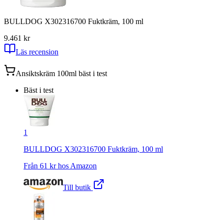
BULLDOG X302316700 Fuktkräm, 100 ml
9.4
61
kr
Läs recension
Ansiktskräm 100ml
bäst i test
Bäst i test
1
BULLDOG X302316700 Fuktkräm, 100 ml
Från
61
kr hos
Amazon
Till butik