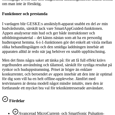
om man inte är försiktig.
Funktioner och prestanda
I vardagen blir GESKE:s ansiktslyft-apparat snabbt en del av min
hudvårdsrutin, särskilt tack vare SmartAppGuided-funktionen.
Appen analyserar min hud och ger både instruktioner och
utbildningsmaterial – det känns nästan som att ha en personlig
hudterapeut hemma. 6-i-1-funktionen gör det enkelt att växla mellan
olika behandlingslägen och den smidiga laddningen innebär att
apparaten alltid är redo när jag behöver en snabb uppfräschning.
Men det finns några saker att tänka på: för att få full effekt krävs
regelbunden användning och tålamod, särskilt för synliga resultat på
rynkor och huduppstramning. Priset är högre än enklare
konkurrenter, och beroendet av appen innebär att den inte är optimal
för dig som vill ha en helt offline-upplevelse. Jämfört med
testvinnaren är denna modell något mindre intuitiv, men den är
fortfarande ett mycket bra val för teknikintresserade användare.
Fördelar
Avancerad MicroCurrent- och SmartSonic Pulsation-