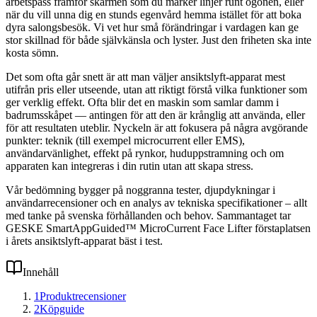
arbetspass framför skärmen som du märker linjer runt ögonen, eller
när du vill unna dig en stunds egenvård hemma istället för att boka
dyra salongsbesök. Vi vet hur små förändringar i vardagen kan ge
stor skillnad för både självkänsla och lyster. Just den friheten ska inte
kosta sömn.
Det som ofta går snett är att man väljer ansiktslyft-apparat mest
utifrån pris eller utseende, utan att riktigt förstå vilka funktioner som
ger verklig effekt. Ofta blir det en maskin som samlar damm i
badrumsskåpet — antingen för att den är krånglig att använda, eller
för att resultaten uteblir. Nyckeln är att fokusera på några avgörande
punkter: teknik (till exempel microcurrent eller EMS),
användarvänlighet, effekt på rynkor, huduppstramning och om
apparaten kan integreras i din rutin utan att skapa stress.
Vår bedömning bygger på noggranna tester, djupdykningar i
användarrecensioner och en analys av tekniska specifikationer – allt
med tanke på svenska förhållanden och behov. Sammantaget tar
GESKE SmartAppGuided™ MicroCurrent Face Lifter förstaplatsen
i årets ansiktslyft-apparat bäst i test.
Innehåll
1
Produktrecensioner
2
Köpguide