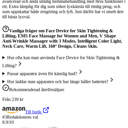
avancerad och ändå smidig hemmabehandling med flera funktioner i
ett. Extra lämplig för dig som söker lyxkänsla till rimlig peng, och
som uppskattar både rengöring och lyft. Just därför har vi utsett den
till bästa lyxval.
Vanliga frågor om
Face Device for Skin Tightening &
Lifting, EMS Face Massage for Women and Men, V Shape
Anti-Wrinkle Massager with 3 Modes, Intelligent Color Light,
Neck Care, Warm Lift, 160° Design, Cleans Skin.
Hur ofta kan man använda Face Device for Skin Tightening &
Lifting?
Passar apparaten även för känslig hud?
Hur laddar man apparaten och hur länge håller batteriet?
Rekommenderad återförsäljare
Från
239
kr
Till butik
#
3
Redaktionens val
8.9
/10