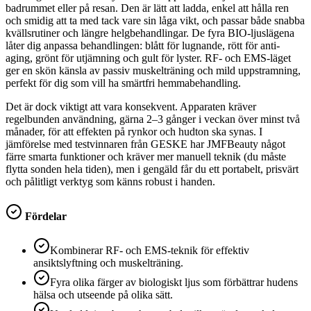
badrummet eller på resan. Den är lätt att ladda, enkel att hålla ren
och smidig att ta med tack vare sin låga vikt, och passar både snabba
kvällsrutiner och längre helgbehandlingar. De fyra BIO-ljuslägena
låter dig anpassa behandlingen: blått för lugnande, rött för anti-
aging, grönt för utjämning och gult för lyster. RF- och EMS-läget
ger en skön känsla av passiv muskelträning och mild uppstramning,
perfekt för dig som vill ha smärtfri hemmabehandling.
Det är dock viktigt att vara konsekvent. Apparaten kräver
regelbunden användning, gärna 2–3 gånger i veckan över minst två
månader, för att effekten på rynkor och hudton ska synas. I
jämförelse med testvinnaren från GESKE har JMFBeauty något
färre smarta funktioner och kräver mer manuell teknik (du måste
flytta sonden hela tiden), men i gengäld får du ett portabelt, prisvärt
och pålitligt verktyg som känns robust i handen.
Fördelar
Kombinerar RF- och EMS-teknik för effektiv
ansiktslyftning och muskelträning.
Fyra olika färger av biologiskt ljus som förbättrar hudens
hälsa och utseende på olika sätt.