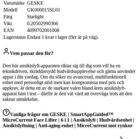
Varumärke
GESKE
Modell
GK000015SL01
Färg
Starlight
Vikt
0.20502990366
EAN
4099702001008
Lagerstatus
Endast 1 kvar i lager (fler är på väg).
Vem passar den för?
Den här ansiktslyft-apparaten riktar sig till dig som vill ha en
teknikdriven, skräddarsydd hudvårdsupplevelse och gärna använder
appar i din vardag. Om du söker en avancerad, multifunktionell
enhet med personligt stöd men kan kompromissa med pris och
appkrav, är detta ett av de starkare valen bland årets ansiktslyft-
apparat bäst i test – därför är den väl värd att överväga trots att den
saknar utmärkelse.
Vanliga frågor om
GESKE | SmartAppGuided™
MicroCurrent Face Lifter | 6 i 1 | Ansiktslyft | Hudvårdsenhet |
Ansiktslyftning | Anti-aging-enhet | MicroCurrent mot rynkor