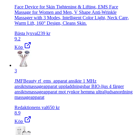
Face Device for Skin Tightening & Lifting, EMS Face
Massage for Women and Men, V Shape Anti-Wrinkle
Massager with 3 Modes, Intelligent Color Light, Neck Care,
Warm Lift, 160° Design, Cleans Skin.
Bästa lyxval
239
kr
9.2
Köp
3
JMFBeauty rf_ems_apparat ansikte 1 MHz
ansiktsmassageapparat uppladdningsbar BIO-ljus 4 färger
ansiktsmassageapparat mot rynkor hemma ultraljudsanordning
massageapparat
Redaktionens val
650
kr
8.9
Köp