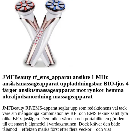
JMFBeauty rf_ems_apparat ansikte 1 MHz
ansiktsmassageapparat uppladdningsbar BIO-ljus 4
färger ansiktsmassageapparat mot rynkor hemma
ultraljudsanordning massageapparat
JMFBeauty RF/EMS-apparat seglar upp som redaktionens val tack
vare sin mångsidiga kombination av RF- och EMS-teknik samt fyra
olika BIO-ljuslägen. Den milda värmen och portabiliteten gör den
till ett smart hjälpmedel i vardagsrutinen. Dock kräver den både
tålamod – effekten märks först efter flera veckor – och viss