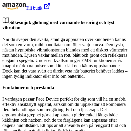
Till butik
Silkesmjuk glidning med värmande beröring och tyst
vibration
När du sveper den svarta, smidiga apparaten över kindbenen känns
det som en varm, mild handflata som följer varje kurva. Den tysta,
nästan hypnotiska vibrationstonen blandas med ett diskret värmepirr
mot huden. Ljusen växlar mellan rött, blått och grönt och reflekteras
elegant i spegeln. Under en kvällsrutin ger EMS-funktionen små,
knappt märkbara pulser som kittlar lätt och känns uppstramande.
Dock kan det vara svårt att direkt veta när batteriet behöver laddas –
ingen tydlig indikator eller info om batteritid.
Funktioner och prestanda
I vardagen passar Face Device perfekt för dig som vill ha en snabb,
effektiv ansiktslyft-apparat, särskilt om du uppskattar att kombinera
flera behandlingar som rengöring, lyft och ljusterapi. Det
ergonomiska greppet gör att apparaten glider enkelt längs både
käklinjen och nacken, och de tre färglägena kan anpassas efter
dagens hudtillstånd. Ett tips är att använda den på rengjord hud och
följa ansiktets naturliga linjer för bästa resultat.