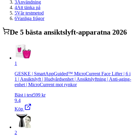
3
Användning
4
Att tänka på
5
Vår testmetod
6
Vanliga frågor
De
5
bästa
ansiktslyft-apparat
na 2026
1
GESKE | SmartAppGuided™ MicroCurrent Face Lifter | 6 i
1 | Ansiktslyft | Hudvårdsenhet | Ansiktslyftning | Anti-aging-
enhet | MicroCurrent mot rynkor
Bäst i test
599
kr
9.4
Köp
2