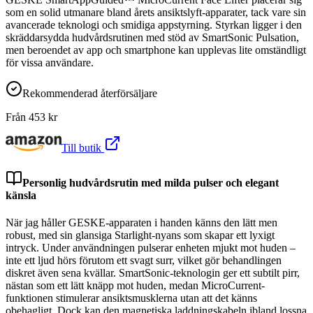
som en solid utmanare bland årets ansiktslyft-apparater, tack vare sin
avancerade teknologi och smidiga appstyrning. Styrkan ligger i den
skräddarsydda hudvårdsrutinen med stöd av SmartSonic Pulsation,
men beroendet av app och smartphone kan upplevas lite omständligt
för vissa användare.
Rekommenderad återförsäljare
Från
453
kr
Till butik
Personlig hudvårdsrutin med milda pulser och elegant
känsla
När jag håller GESKE-apparaten i handen känns den lätt men
robust, med sin glansiga Starlight-nyans som skapar ett lyxigt
intryck. Under användningen pulserar enheten mjukt mot huden –
inte ett ljud hörs förutom ett svagt surr, vilket gör behandlingen
diskret även sena kvällar. SmartSonic-teknologin ger ett subtilt pirr,
nästan som ett lätt knäpp mot huden, medan MicroCurrent-
funktionen stimulerar ansiktsmusklerna utan att det känns
obehagligt. Dock kan den magnetiska laddningskabeln ibland lossna