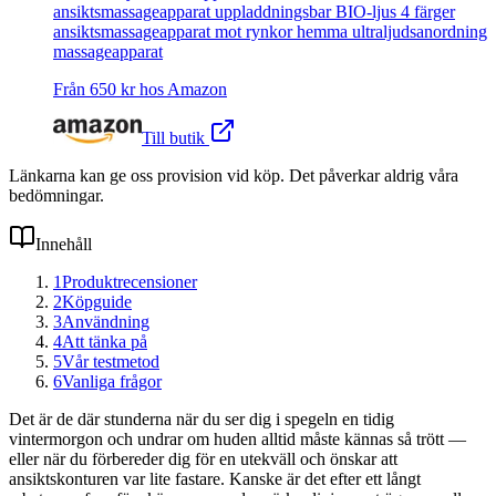
ansiktsmassageapparat uppladdningsbar BIO-ljus 4 färger
ansiktsmassageapparat mot rynkor hemma ultraljudsanordning
massageapparat
Från
650
kr hos
Amazon
Till butik
Länkarna kan ge oss provision vid köp. Det påverkar aldrig våra
bedömningar.
Innehåll
1
Produktrecensioner
2
Köpguide
3
Användning
4
Att tänka på
5
Vår testmetod
6
Vanliga frågor
Det är de där stunderna när du ser dig i spegeln en tidig
vintermorgon och undrar om huden alltid måste kännas så trött —
eller när du förbereder dig för en utekväll och önskar att
ansiktskonturen var lite fastare. Kanske är det efter ett långt