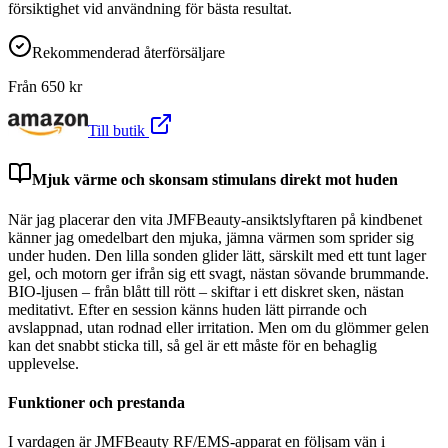
försiktighet vid användning för bästa resultat.
Rekommenderad återförsäljare
Från
650
kr
Till butik
Mjuk värme och skonsam stimulans direkt mot huden
När jag placerar den vita JMFBeauty-ansiktslyftaren på kindbenet
känner jag omedelbart den mjuka, jämna värmen som sprider sig
under huden. Den lilla sonden glider lätt, särskilt med ett tunt lager
gel, och motorn ger ifrån sig ett svagt, nästan sövande brummande.
BIO-ljusen – från blått till rött – skiftar i ett diskret sken, nästan
meditativt. Efter en session känns huden lätt pirrande och
avslappnad, utan rodnad eller irritation. Men om du glömmer gelen
kan det snabbt sticka till, så gel är ett måste för en behaglig
upplevelse.
Funktioner och prestanda
I vardagen är JMFBeauty RF/EMS-apparat en följsam vän i