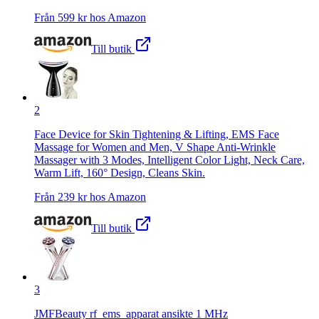
Från
599
kr hos
Amazon
Till butik
2
Face Device for Skin Tightening & Lifting, EMS Face
Massage for Women and Men, V Shape Anti-Wrinkle
Massager with 3 Modes, Intelligent Color Light, Neck Care,
Warm Lift, 160° Design, Cleans Skin.
Från
239
kr hos
Amazon
Till butik
3
JMFBeauty rf_ems_apparat ansikte 1 MHz