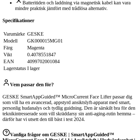
Batteritiden och laddning via magnetisk kabel kan vara
mindre praktisk jämfört med trådlösa alternativ.
Specifikationer
Varumärke
GESKE
Modell
GK000015MG01
Färg
Magenta
Vikt
0.4078551847
EAN
4099702001084
Lagerstatus
I lager
Vem passar den för?
GESKE SmartAppGuided™ MicroCurrent Face Lifter passar dig
som vill ha en avancerad, appstyrd ansiktslyft-apparat med smart,
personlig hudanalys och tydlig guidning. Den är särskilt bra för den
teknikintresserade som vill skräddarsy sin anti-aging-rutin hemma –
därför har vi utsett den till bäst i test 2024.
Vanliga frågor om
GESKE | SmartAppGuided™