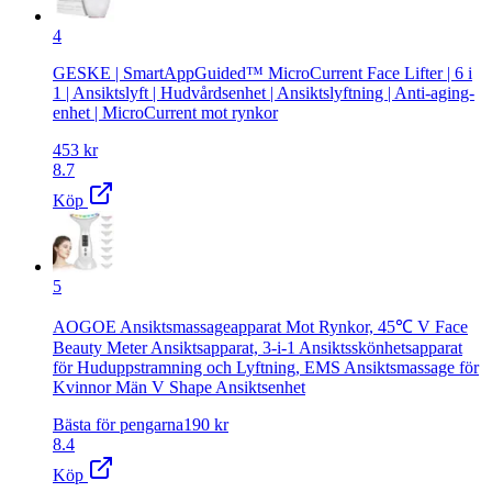
4
GESKE | SmartAppGuided™ MicroCurrent Face Lifter | 6 i
1 | Ansiktslyft | Hudvårdsenhet | Ansiktslyftning | Anti-aging-
enhet | MicroCurrent mot rynkor
453
kr
8.7
Köp
5
AOGOE Ansiktsmassageapparat Mot Rynkor, 45℃ V Face
Beauty Meter Ansiktsapparat, 3-i-1 Ansiktsskönhetsapparat
för Huduppstramning och Lyftning, EMS Ansiktsmassage för
Kvinnor Män V Shape Ansiktsenhet
Bästa för pengarna
190
kr
8.4
Köp