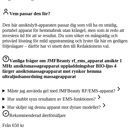
Vem passar den för?
Den här ansiktslyft-apparaten passar dig som vill ha en smidig,
portabel apparat för hemmabruk utan krångel, men som är redo att
investera tid för att se resultat. Du som söker en mångsidig och
prisvärd lösning för mild uppstramning och lyster får här en gedigen
följeslagare – därför har vi utsett den till Redaktionens val.
Vanliga frågor om
JMFBeauty rf_ems_apparat ansikte 1
MHz ansiktsmassageapparat uppladdningsbar BIO-ljus 4
färger ansiktsmassageapparat mot rynkor hemma
ultraljudsanordning massageapparat
Måste jag använda gel med JMFBeauty RF/EMS-apparat?
Hur snabbt syns resultaten av EMS-funktionen?
Hur skiljer sig denna apparat mot dyrare modeller?
Rekommenderad återförsäljare
Från
650
kr