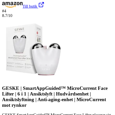
Till butik
#
4
8.7
/10
GESKE | SmartAppGuided™ MicroCurrent Face
Lifter | 6 i 1 | Ansiktslyft | Hudvårdsenhet |
Ansiktslyftning | Anti-aging-enhet | MicroCurrent
mot rynkor
GESKE SmartAppGuided™ MicroCurrent Face Lifter placerar sig