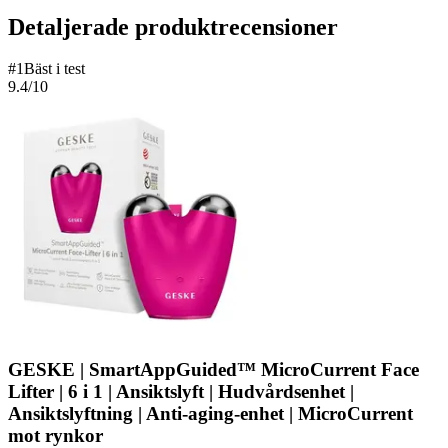
Detaljerade produktrecensioner
#
1
Bäst i test
9.4
/10
GESKE | SmartAppGuided™ MicroCurrent Face
Lifter | 6 i 1 | Ansiktslyft | Hudvårdsenhet |
Ansiktslyftning | Anti-aging-enhet | MicroCurrent
mot rynkor