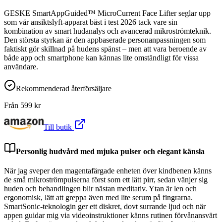
GESKE SmartAppGuided™ MicroCurrent Face Lifter seglar upp
som vår ansiktslyft-apparat bäst i test 2026 tack vare sin
kombination av smart hudanalys och avancerad mikroströmteknik.
Den största styrkan är den appbaserade personanpassningen som
faktiskt gör skillnad på hudens spänst – men att vara beroende av
både app och smartphone kan kännas lite omständligt för vissa
användare.
Rekommenderad återförsäljare
Från
599
kr
Till butik
Personlig hudvård med mjuka pulser och elegant känsla
När jag sveper den magentafärgade enheten över kindbenen känns
de små mikroströmpulserna först som ett lätt pirr, sedan vänjer sig
huden och behandlingen blir nästan meditativ. Ytan är len och
ergonomisk, lätt att greppa även med lite serum på fingrarna.
SmartSonic-teknologin ger ett diskret, dovt surrande ljud och när
appen guidar mig via videoinstruktioner känns rutinen förvånansvärt