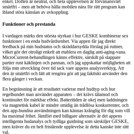
enkel. Doften är neutral, och hela upplevelsen är förvånansvärt
smärtfri – men att behöva hålla mobilen nära för rätt program kan
ibland störa känslan av avkoppling.
Funktioner och prestanda
I vardagen märks den största styrkan i hur GESKE kombinerar sex
funktioner i en enda hudvårdsenhet. Via appen får jag direkt
feedback på min hudstatus och skräddarsydda förslag på rutiner,
vilket gör det otroligt enkelt att etablera en daglig anti-aging-vana.
MicroCurrent-behandlingen känns effektiv, särskilt på slappare
partier runt käklinjen och pannan, och jag uppskattar möjligheten att
följa min utveckling över tid tack vare appens analysverktyg. Att
den är smärtfri och lätt att rengöra gör att jag faktiskt använder den
flera gånger i veckan.
En begränsning är att resultatet varierar med hudtyp och hur
regelbundet man använder apparaten – det krävs tålamod och
kontinuitet för märkbar effekt. Batteritiden är okej men laddningen
via magnetisk kabel är mindre smidig än trådlösa konkurrenter, och
den app-bundna användningen kan kännas krånglig för dig som vill
ha maximal frihet. Jämfört med billigare alternativ är det appens
intelligenta hudanalys och tydliga guidning som särskiljer GESKE,
men kräver du en helt fristående upplevelse är detta kanske inte rätt
val.