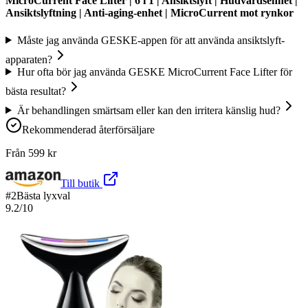
MicroCurrent Face Lifter | 6 i 1 | Ansiktslyft | Hudvårdsenhet |
Ansiktslyftning | Anti-aging-enhet | MicroCurrent mot rynkor
Måste jag använda GESKE-appen för att använda ansiktslyft-
apparaten?
Hur ofta bör jag använda GESKE MicroCurrent Face Lifter för
bästa resultat?
Är behandlingen smärtsam eller kan den irritera känslig hud?
Rekommenderad återförsäljare
Från
599
kr
Till butik
#
2
Bästa lyxval
9.2
/10