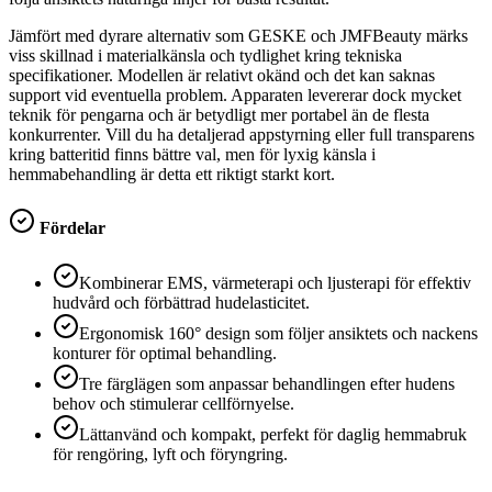
Jämfört med dyrare alternativ som GESKE och JMFBeauty märks
viss skillnad i materialkänsla och tydlighet kring tekniska
specifikationer. Modellen är relativt okänd och det kan saknas
support vid eventuella problem. Apparaten levererar dock mycket
teknik för pengarna och är betydligt mer portabel än de flesta
konkurrenter. Vill du ha detaljerad appstyrning eller full transparens
kring batteritid finns bättre val, men för lyxig känsla i
hemmabehandling är detta ett riktigt starkt kort.
Fördelar
Kombinerar EMS, värmeterapi och ljusterapi för effektiv
hudvård och förbättrad hudelasticitet.
Ergonomisk 160° design som följer ansiktets och nackens
konturer för optimal behandling.
Tre färglägen som anpassar behandlingen efter hudens
behov och stimulerar cellförnyelse.
Lättanvänd och kompakt, perfekt för daglig hemmabruk
för rengöring, lyft och föryngring.