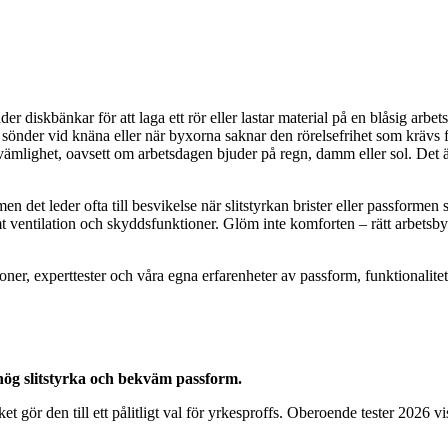
diskbänkar för att laga ett rör eller lastar material på en blåsig arbet
 sönder vid knäna eller när byxorna saknar den rörelsefrihet som krävs fö
ämlighet, oavsett om arbetsdagen bjuder på regn, damm eller sol. Det ä
en det leder ofta till besvikelse när slitstyrkan brister eller passformen s
mt ventilation och skyddsfunktioner. Glöm inte komforten – rätt arbetsb
oner, experttester och våra egna erfarenheter av passform, funktionalit
ög slitstyrka och bekväm passform.
t gör den till ett pålitligt val för yrkesproffs. Oberoende tester 2026 vi