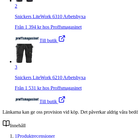
2
Snickers LiteWork 6310 Arbetsbyxa
Från
1 394
kr hos
Proffsmagasinet
Till butik
3
Snickers LiteWork 6210 Arbetsbyxa
Från
1 531
kr hos
Proffsmagasinet
Till butik
Länkarna kan ge oss provision vid köp. Det påverkar aldrig våra bed
Innehåll
1
Produktrecensioner