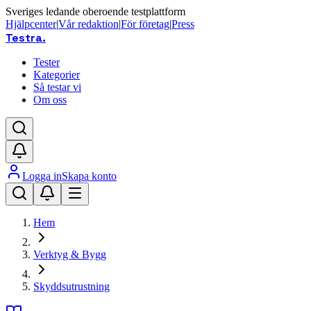
Sveriges ledande oberoende testplattform
Hjälpcenter
|
Vår redaktion
|
För företag
|
Press
Testra
.
Tester
Kategorier
Så testar vi
Om oss
Logga in
Skapa konto
Hem
Verktyg & Bygg
Skyddsutrustning