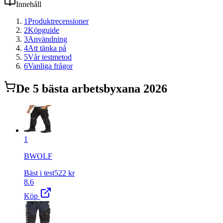
Innehåll
1
Produktrecensioner
2
Köpguide
3
Användning
4
Att tänka på
5
Vår testmetod
6
Vanliga frågor
De
5
bästa
arbetsbyxa
na 2026
1
BWOLF
Bäst i test
522
kr
8.6
Köp