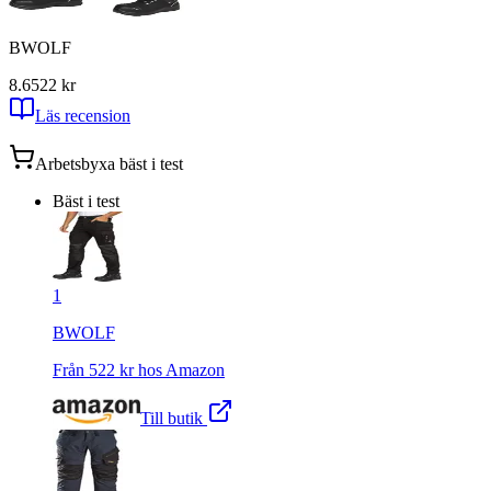
BWOLF
8.6
522
kr
Läs recension
Arbetsbyxa
bäst i test
Bäst i test
1
BWOLF
Från
522
kr hos
Amazon
Till butik