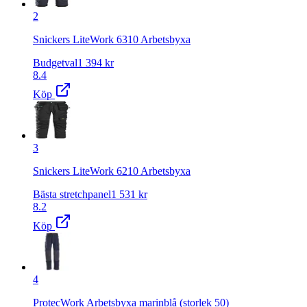
2
Snickers LiteWork 6310 Arbetsbyxa
Budgetval
1 394
kr
8.4
Köp
3
Snickers LiteWork 6210 Arbetsbyxa
Bästa stretchpanel
1 531
kr
8.2
Köp
4
ProtecWork Arbetsbyxa marinblå (storlek 50)