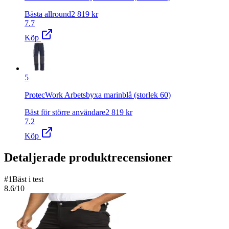
Bästa allround
2 819
kr
7.7
Köp
5
ProtecWork Arbetsbyxa marinblå (storlek 60)
Bäst för större användare
2 819
kr
7.2
Köp
Detaljerade produktrecensioner
#
1
Bäst i test
8.6
/10