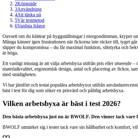
2
Köpguide
3
Användning
4
Att tänka på
5
Vår testmetod
6
Vanliga frågor
Oavsett om du klättrar på byggställningar i morgondimman, kryper under 
Många känner igen frustrationen när fickorna inte räcker till, tyget går
slipper du kompromissa – du får maximal funktion, slitstyrka och bekv
är höga.
Ett vanligt misstag är att välja arbetsbyxa utifrån pris eller utseende – m
materialkvalitet, ergonomisk design, antal och placering av fickor, sa
med smidigheten.
Vi har jämfört och testat populära arbetsbyxor utifrån användarrecensi
bäst i test för dig som söker en prisvärd och pålitlig arbetsbyxa.
Vilken arbetsbyxa är bäst i test 2026?
Den bästa arbetsbyxa just nu är BWOLF. Den vinner tack vare h
BWOLF utmärker sig i tester tack vare sin hållbarhet och komfort, vilke