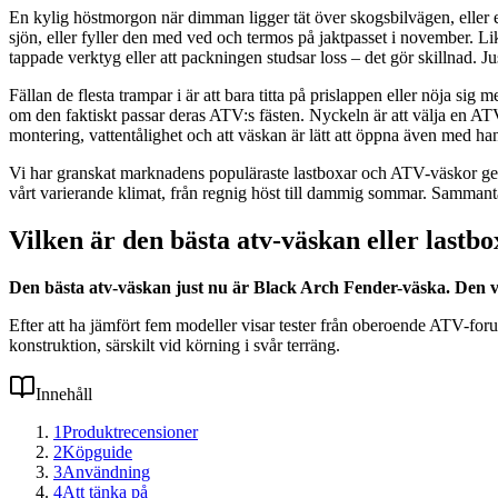
En kylig höstmorgon när dimman ligger tät över skogsbilvägen, eller
sjön, eller fyller den med ved och termos på jaktpasset i november. L
tappade verktyg eller att packningen studsar loss – det gör skillnad. Ju
Fällan de flesta trampar i är att bara titta på prislappen eller nöja s
om den faktiskt passar deras ATV:s fästen. Nyckeln är att välja en ATV-
montering, vattentålighet och att väskan är lätt att öppna även med ha
Vi har granskat marknadens populäraste lastboxar och ATV-väskor geno
vårt varierande klimat, från regnig höst till dammig sommar. Sammanta
Vilken är den bästa atv-väskan eller lastb
Den bästa atv-väskan just nu är Black Arch Fender-väska. Den va
Efter att ha jämfört fem modeller visar tester från oberoende ATV-fo
konstruktion, särskilt vid körning i svår terräng.
Innehåll
1
Produktrecensioner
2
Köpguide
3
Användning
4
Att tänka på