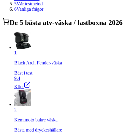
5
Vår testmetod
6
Vanliga frågor
De
5
bästa
atv-väska / lastbox
na 2026
1
Black Arch Fender-väska
Bäst i test
9.4
Köp
2
Kemimoto bakre väska
Bästa med dryckeshållare