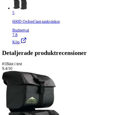
5
600D Oxford last-tankväskor
Budgetval
7.8
Köp
Detaljerade produktrecensioner
#
1
Bäst i test
9.4
/10