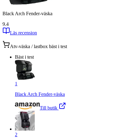
Black Arch Fender-väska
9.4
Läs recension
Atv-väska / lastbox
bäst i test
Bäst i test
1
Black Arch Fender-väska
Till butik
2