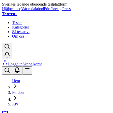
Sveriges ledande oberoende testplattform
Hjälpcenter
|
Vår redaktion
|
För företag
|
Press
Testra
.
Tester
Kategorier
Så testar vi
Om oss
Logga in
Skapa konto
Hem
Fordon
Atv