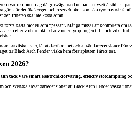
 en solvarm sommardag då grusvägarna dammar – oavsett årstid ska pack
ika gärna är det fikakorgen och reservdunken som ska rymmas när familjen
st den friheten ska inte kosta sömn.
ig med första bästa modell som “passar”. Många missar att kontrollera om
väska efter vad du faktiskt använder fyrhjulingen till – och vilka förhål
ndskar.
m praktiska tester, långtidserfarenhet och användarrecensioner från sv
get tar Black Arch Fender-väska hem förstaplatsen i årets test.
oxen 2026?
nn tack vare smart elektronikförvaring, effektiv stötdämpning och
rum och svenska användarrecensioner att Black Arch Fender-väska utmär