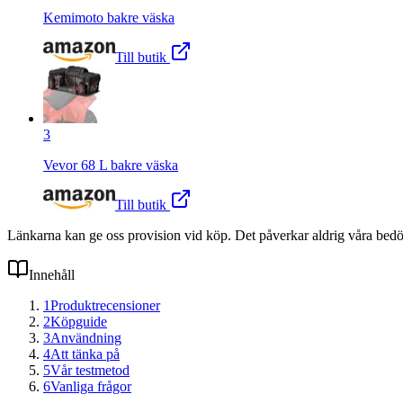
Kemimoto bakre väska
Till butik
3
Vevor 68 L bakre väska
Till butik
Länkarna kan ge oss provision vid köp. Det påverkar aldrig våra bed
Innehåll
1
Produktrecensioner
2
Köpguide
3
Användning
4
Att tänka på
5
Vår testmetod
6
Vanliga frågor