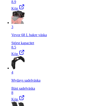
8.9
Köp
3
Vevor 68 L bakre väska
Störst kapacitet
8.5
Köp
4
Mydays sadelväska
Bäst sadelväska
8
Köp