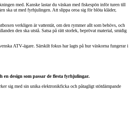
ningen med. Kanske lastar du väskan med fiskespön inför turen till
 ska ut med fyrhjulingen. Att slippa oroa sig för blöta kläder,
 lastboxen verkligen är vattentät, om den rymmer allt som behövs, och
landen den ska utstå. Satsa på rätt storlek, beprövat material, smidig
enska ATV-ägare. Särskilt fokus har lagts på hur väskorna fungerar i
 en design som passar de flesta fyrhjulingar.
ker sig med sin unika elektronikficka och påtagligt stötdämpande