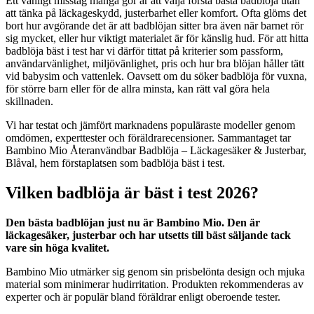
Ett vanligt misstag många gör är att välja första bästa badblöja utan
att tänka på läckageskydd, justerbarhet eller komfort. Ofta glöms det
bort hur avgörande det är att badblöjan sitter bra även när barnet rör
sig mycket, eller hur viktigt materialet är för känslig hud. För att hitta
badblöja bäst i test har vi därför tittat på kriterier som passform,
användarvänlighet, miljövänlighet, pris och hur bra blöjan håller tätt
vid babysim och vattenlek. Oavsett om du söker badblöja för vuxna,
för större barn eller för de allra minsta, kan rätt val göra hela
skillnaden.
Vi har testat och jämfört marknadens populäraste modeller genom
omdömen, experttester och föräldrarecensioner. Sammantaget tar
Bambino Mio Återanvändbar Badblöja – Läckagesäker & Justerbar,
Blåval, hem förstaplatsen som badblöja bäst i test.
Vilken badblöja är bäst i test 2026?
Den bästa badblöjan just nu är Bambino Mio. Den är
läckagesäker, justerbar och har utsetts till bäst säljande tack
vare sin höga kvalitet.
Bambino Mio utmärker sig genom sin prisbelönta design och mjuka
material som minimerar hudirritation. Produkten rekommenderas av
experter och är populär bland föräldrar enligt oberoende tester.