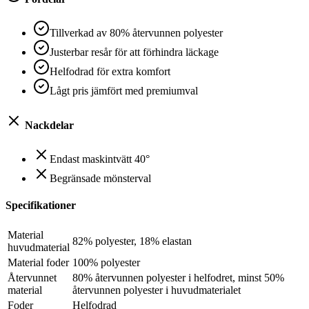
Tillverkad av 80% återvunnen polyester
Justerbar resår för att förhindra läckage
Helfodrad för extra komfort
Lågt pris jämfört med premiumval
Nackdelar
Endast maskintvätt 40°
Begränsade mönsterval
Specifikationer
Material
82% polyester, 18% elastan
huvudmaterial
Material foder
100% polyester
Återvunnet
80% återvunnen polyester i helfodret, minst 50%
material
återvunnen polyester i huvudmaterialet
Foder
Helfodrad