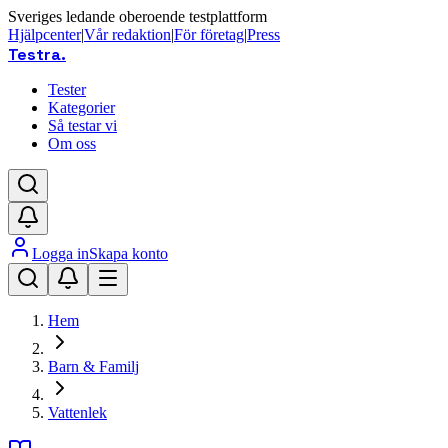
Sveriges ledande oberoende testplattform
Hjälpcenter
|
Vår redaktion
|
För företag
|
Press
Testra
.
Tester
Kategorier
Så testar vi
Om oss
Logga in
Skapa konto
Hem
Barn & Familj
Vattenlek