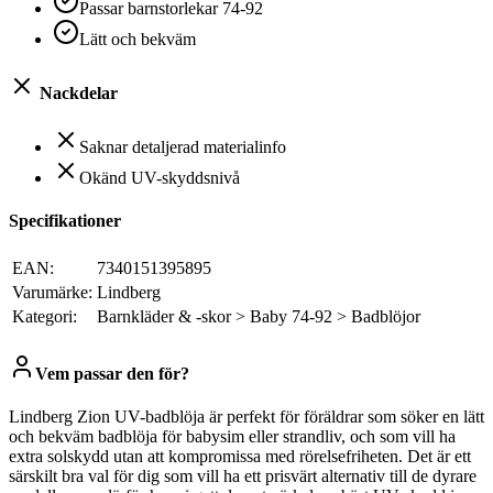
Passar barnstorlekar 74-92
Lätt och bekväm
Nackdelar
Saknar detaljerad materialinfo
Okänd UV-skyddsnivå
Specifikationer
EAN:
7340151395895
Varumärke:
Lindberg
Kategori:
Barnkläder & -skor > Baby 74-92 > Badblöjor
Vem passar den för?
Lindberg Zion UV-badblöja är perfekt för föräldrar som söker en lätt
och bekväm badblöja för babysim eller strandliv, och som vill ha
extra solskydd utan att kompromissa med rörelsefriheten. Det är ett
särskilt bra val för dig som vill ha ett prisvärt alternativ till de dyrare