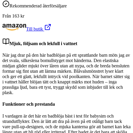
Rekommenderad återförsäljare
Från
163
kr
Till butik
Mjuk, följsam och lekfull i vattnet
När jag drar på den här badblöjan på ett sprattlande barn möts jag av
det svala, silkeslena bomullstyget mot händerna. Den elastiska
midjan glider mjukt över låren utan att nypa, och de breda bensluten
formar sig fint utan att lämna märken. Blåvalsmönstret lyser klart
och ger ett glatt, lekfullt intryck vid poolkanten. När barnet sätter sig
i vattnet håller blöjan tätt och knappt märks mot huden – inga
prassliga ljud, bara ett tyst, tryggt skydd som inbjuder till lek och
plask.
Funktioner och prestanda
I vardagen är det här en badblöja bäst i test för babysim och
strandutflykter. Den är lätt att dra på även på ett otåligt barn tack
vare pull-up-designen, och de mjuka kanterna gör att barnet kan leka
länge utan att bli röd eller irriterad. Efter badet är det bara att skölja