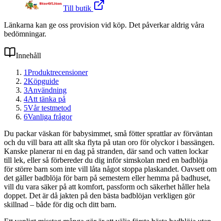
Till butik
Länkarna kan ge oss provision vid köp. Det påverkar aldrig våra
bedömningar.
Innehåll
1
Produktrecensioner
2
Köpguide
3
Användning
4
Att tänka på
5
Vår testmetod
6
Vanliga frågor
Du packar väskan för babysimmet, små fötter sprattlar av förväntan
och du vill bara att allt ska flyta på utan oro för olyckor i bassängen.
Kanske planerar ni en dag på stranden, där sand och vatten lockar
till lek, eller så förbereder du dig inför simskolan med en badblöja
för större barn som inte vill låta något stoppa plaskandet. Oavsett om
det gäller badblöja för barn på semestern eller hemma på badhuset,
vill du vara säker på att komfort, passform och säkerhet håller hela
doppet. Det är då jakten på den bästa badblöjan verkligen gör
skillnad – både för dig och ditt barn.