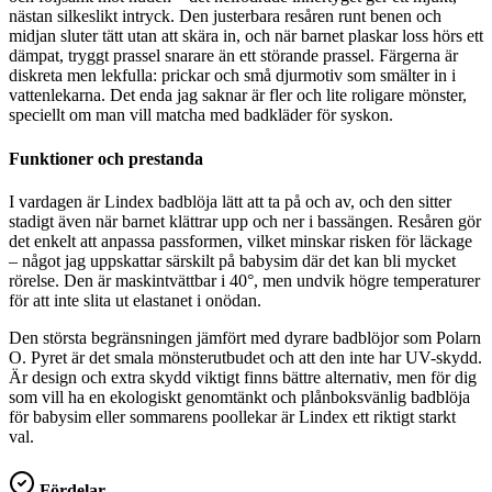
nästan silkeslikt intryck. Den justerbara resåren runt benen och
midjan sluter tätt utan att skära in, och när barnet plaskar loss hörs ett
dämpat, tryggt prassel snarare än ett störande prassel. Färgerna är
diskreta men lekfulla: prickar och små djurmotiv som smälter in i
vattenlekarna. Det enda jag saknar är fler och lite roligare mönster,
speciellt om man vill matcha med badkläder för syskon.
Funktioner och prestanda
I vardagen är Lindex badblöja lätt att ta på och av, och den sitter
stadigt även när barnet klättrar upp och ner i bassängen. Resåren gör
det enkelt att anpassa passformen, vilket minskar risken för läckage
– något jag uppskattar särskilt på babysim där det kan bli mycket
rörelse. Den är maskintvättbar i 40°, men undvik högre temperaturer
för att inte slita ut elastanet i onödan.
Den största begränsningen jämfört med dyrare badblöjor som Polarn
O. Pyret är det smala mönsterutbudet och att den inte har UV-skydd.
Är design och extra skydd viktigt finns bättre alternativ, men för dig
som vill ha en ekologiskt genomtänkt och plånboksvänlig badblöja
för babysim eller sommarens poollekar är Lindex ett riktigt starkt
val.
Fördelar