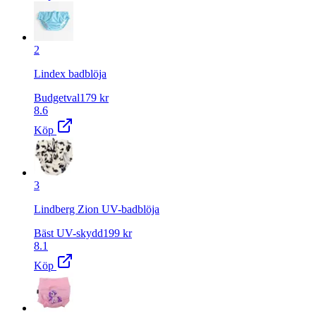
2
Lindex badblöja
Budgetval
179
kr
8.6
Köp
3
Lindberg Zion UV-badblöja
Bäst UV-skydd
199
kr
8.1
Köp