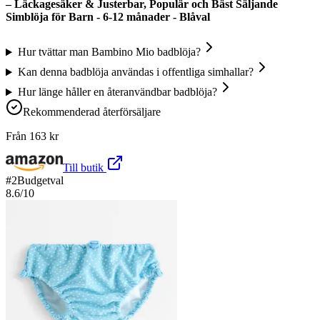
– Läckagesäker & Justerbar, Populär och Bäst Säljande
Simblöja för Barn - 6-12 månader - Blåval
Hur tvättar man Bambino Mio badblöja?
Kan denna badblöja användas i offentliga simhallar?
Hur länge håller en återanvändbar badblöja?
Rekommenderad återförsäljare
Från
163
kr
Till butik
#
2
Budgetval
8.6
/10