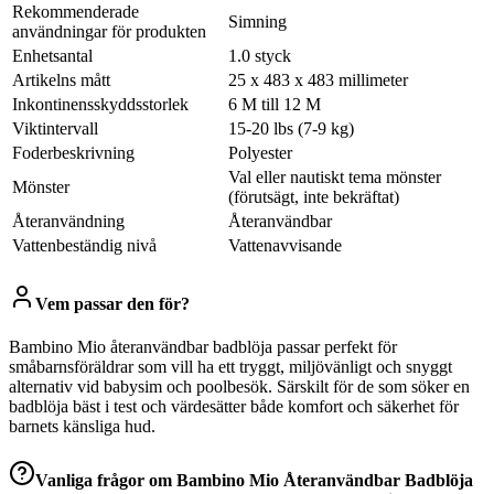
Rekommenderade
Simning
användningar för produkten
Enhetsantal
1.0 styck
Artikelns mått
25 x 483 x 483 millimeter
Inkontinensskyddsstorlek
6 M till 12 M
Viktintervall
15-20 lbs (7-9 kg)
Foderbeskrivning
Polyester
Val eller nautiskt tema mönster
Mönster
(förutsägt, inte bekräftat)
Återanvändning
Återanvändbar
Vattenbeständig nivå
Vattenavvisande
Vem passar den för?
Bambino Mio återanvändbar badblöja passar perfekt för
småbarnsföräldrar som vill ha ett tryggt, miljövänligt och snyggt
alternativ vid babysim och poolbesök. Särskilt för de som söker en
badblöja bäst i test och värdesätter både komfort och säkerhet för
barnets känsliga hud.
Vanliga frågor om
Bambino Mio Återanvändbar Badblöja