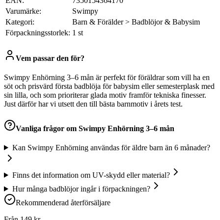
EAN:
7350154364170
Varumärke:
Swimpy
Kategori:
Barn & Förälder > Badblöjor & Babysim
Förpackningsstorlek:
1 st
Vem passar den för?
Swimpy Enhörning 3–6 mån är perfekt för föräldrar som vill ha en
söt och prisvärd första badblöja för babysim eller semesterplask med
sin lilla, och som prioriterar glada motiv framför tekniska finesser.
Just därför har vi utsett den till bästa barnmotiv i årets test.
Vanliga frågor om
Swimpy Enhörning 3–6 mån
Kan Swimpy Enhörning användas för äldre barn än 6 månader?
Finns det information om UV-skydd eller material?
Hur många badblöjor ingår i förpackningen?
Rekommenderad återförsäljare
Från
149
kr