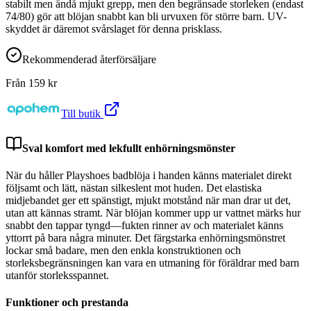
stabilt men ändå mjukt grepp, men den begränsade storleken (endast
74/80) gör att blöjan snabbt kan bli urvuxen för större barn. UV-
skyddet är däremot svårslaget för denna prisklass.
Rekommenderad återförsäljare
Från
159
kr
Till butik
Sval komfort med lekfullt enhörningsmönster
När du håller Playshoes badblöja i handen känns materialet direkt
följsamt och lätt, nästan silkeslent mot huden. Det elastiska
midjebandet ger ett spänstigt, mjukt motstånd när man drar ut det,
utan att kännas stramt. När blöjan kommer upp ur vattnet märks hur
snabbt den tappar tyngd—fukten rinner av och materialet känns
yttorrt på bara några minuter. Det färgstarka enhörningsmönstret
lockar små badare, men den enkla konstruktionen och
storleksbegränsningen kan vara en utmaning för föräldrar med barn
utanför storleksspannet.
Funktioner och prestanda