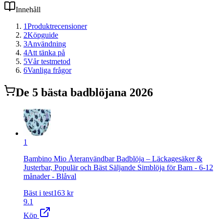
Innehåll
1
Produktrecensioner
2
Köpguide
3
Användning
4
Att tänka på
5
Vår testmetod
6
Vanliga frågor
De
5
bästa
badblöja
na 2026
1
Bambino Mio Återanvändbar Badblöja – Läckagesäker &
Justerbar, Populär och Bäst Säljande Simblöja för Barn - 6-12
månader - Blåval
Bäst i test
163
kr
9.1
Köp