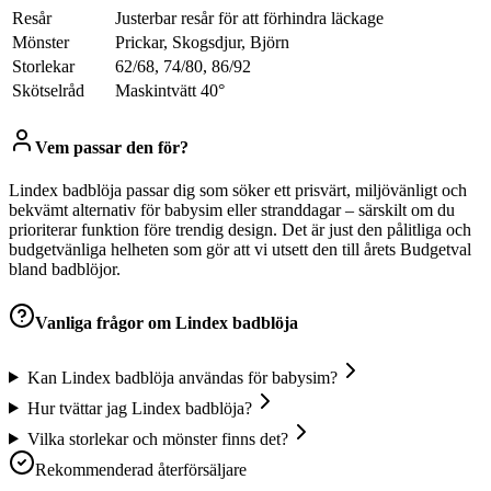
Resår
Justerbar resår för att förhindra läckage
Mönster
Prickar, Skogsdjur, Björn
Storlekar
62/68, 74/80, 86/92
Skötselråd
Maskintvätt 40°
Vem passar den för?
Lindex badblöja passar dig som söker ett prisvärt, miljövänligt och
bekvämt alternativ för babysim eller stranddagar – särskilt om du
prioriterar funktion före trendig design. Det är just den pålitliga och
budgetvänliga helheten som gör att vi utsett den till årets Budgetval
bland badblöjor.
Vanliga frågor om
Lindex badblöja
Kan Lindex badblöja användas för babysim?
Hur tvättar jag Lindex badblöja?
Vilka storlekar och mönster finns det?
Rekommenderad återförsäljare