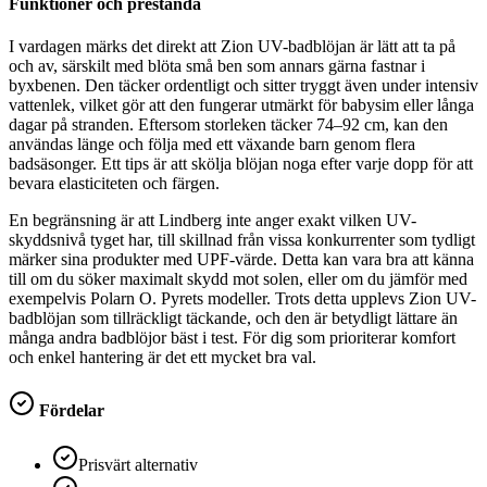
Funktioner och prestanda
I vardagen märks det direkt att Zion UV-badblöjan är lätt att ta på
och av, särskilt med blöta små ben som annars gärna fastnar i
byxbenen. Den täcker ordentligt och sitter tryggt även under intensiv
vattenlek, vilket gör att den fungerar utmärkt för babysim eller långa
dagar på stranden. Eftersom storleken täcker 74–92 cm, kan den
användas länge och följa med ett växande barn genom flera
badsäsonger. Ett tips är att skölja blöjan noga efter varje dopp för att
bevara elasticiteten och färgen.
En begränsning är att Lindberg inte anger exakt vilken UV-
skyddsnivå tyget har, till skillnad från vissa konkurrenter som tydligt
märker sina produkter med UPF-värde. Detta kan vara bra att känna
till om du söker maximalt skydd mot solen, eller om du jämför med
exempelvis Polarn O. Pyrets modeller. Trots detta upplevs Zion UV-
badblöjan som tillräckligt täckande, och den är betydligt lättare än
många andra badblöjor bäst i test. För dig som prioriterar komfort
och enkel hantering är det ett mycket bra val.
Fördelar
Prisvärt alternativ