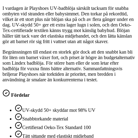
I vardagen är Playshoes UV-badblöja särskilt tacksam för snabba
ombyten vid stranden eller babysimmet. Den torkar på rekordtid,
vilket är ett stort plus när blöjan ska på och av flera gånger under en
dag. UV-skydd 50+ ger ett extra lager lugn i solen, och den Oeko-
Tex-certifierade textilen känns trygg mot känslig babyhud. Blöjan
håller tätt tack vare det elastiska midjebandet, och den lätta känslan
gör att barnet rör sig fritt i vattnet utan att något skaver.
Begränsningen till endast en storlek gör dock att den snabbt kan bli
för liten om barnet växer fort, och priset är högre än budgetalternativ
som Lindex badblöja. För större barn eller de som letar efter
badblöja för vuxna finns bättre alternativ. Sammanfattningsvis
briljerar Playshoes när torktiden är prioritet, men bredden i
användning är smalare än konkurrenterna i testet.
Fördelar
UV-skydd 50+ skyddar mot 98% UV
Snabbtorkande material
Certifierad Oeko-Tex Standard 100
Tätt sittande med elastiskt midjeband