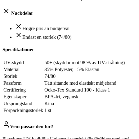
Nackdelar
Högre pris än budgetval
Endast en storlek (74/80)
Specifikationer
UV-skydd
50+ (skyddar mot 98 % av UV-strålning)
Material
85% Polyester, 15% Elastan
Storlek
74/80
Passform
Tätt sittande med elastiskt midjeband
Certifiering
Oeko-Tex Standard 100 - Klass 1
Egenskaper
BPA-fri, vegansk
Ursprungsland
Kina
Förpackningsstorlek
1 st
Vem passar den för?
Playshoes UV-badblöja Unicorn är perfekt för föräldrar med små