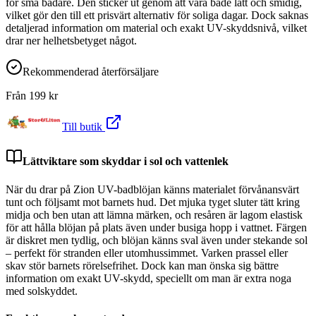
för små badare. Den sticker ut genom att vara både lätt och smidig,
vilket gör den till ett prisvärt alternativ för soliga dagar. Dock saknas
detaljerad information om material och exakt UV-skyddsnivå, vilket
drar ner helhetsbetyget något.
Rekommenderad återförsäljare
Från
199
kr
Till butik
Lättviktare som skyddar i sol och vattenlek
När du drar på Zion UV-badblöjan känns materialet förvånansvärt
tunt och följsamt mot barnets hud. Det mjuka tyget sluter tätt kring
midja och ben utan att lämna märken, och resåren är lagom elastisk
för att hålla blöjan på plats även under busiga hopp i vattnet. Färgen
är diskret men tydlig, och blöjan känns sval även under stekande sol
– perfekt för stranden eller utomhussimmet. Varken prassel eller
skav stör barnets rörelsefrihet. Dock kan man önska sig bättre
information om exakt UV-skydd, speciellt om man är extra noga
med solskyddet.