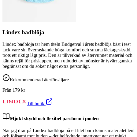
Lindex badblöja
Lindex badblöja tar hem titeln Budgetval i årets badblöja bäst i test
tack vare sin överraskande höga komfort och smarta läckageskydd,
trots ett riktigt lågt pris. Den är tillverkad av återvunnet material och
känns rejäl för prislappen, men utbudet av mönster är tyvärr ganska
begränsat om du söker något extra personligt.
Rekommenderad återförsäljare
Från
179
kr
Till butik
Mjukt skydd och flexibel passform i poolen
När jag drar på Lindex badblöja på ett litet barn känns materialet lent
och följsamt mot huden – det helfodrade innertyget ger ett mjukt,