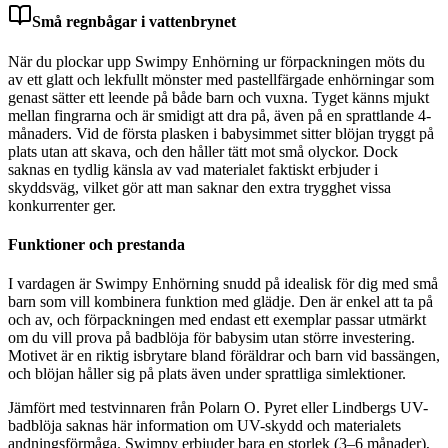
Små regnbågar i vattenbrynet
När du plockar upp Swimpy Enhörning ur förpackningen möts du
av ett glatt och lekfullt mönster med pastellfärgade enhörningar som
genast sätter ett leende på både barn och vuxna. Tyget känns mjukt
mellan fingrarna och är smidigt att dra på, även på en sprattlande 4-
månaders. Vid de första plasken i babysimmet sitter blöjan tryggt på
plats utan att skava, och den håller tätt mot små olyckor. Dock
saknas en tydlig känsla av vad materialet faktiskt erbjuder i
skyddsväg, vilket gör att man saknar den extra trygghet vissa
konkurrenter ger.
Funktioner och prestanda
I vardagen är Swimpy Enhörning snudd på idealisk för dig med små
barn som vill kombinera funktion med glädje. Den är enkel att ta på
och av, och förpackningen med endast ett exemplar passar utmärkt
om du vill prova på badblöja för babysim utan större investering.
Motivet är en riktig isbrytare bland föräldrar och barn vid bassängen,
och blöjan håller sig på plats även under sprattliga simlektioner.
Jämfört med testvinnaren från Polarn O. Pyret eller Lindbergs UV-
badblöja saknas här information om UV-skydd och materialets
andningsförmåga. Swimpy erbjuder bara en storlek (3–6 månader),