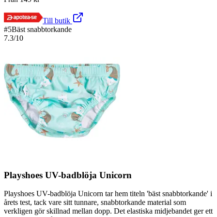
Till butik
#
5
Bäst snabbtorkande
7.3
/10
Playshoes UV-badblöja Unicorn
Playshoes UV-badblöja Unicorn tar hem titeln 'bäst snabbtorkande' i
årets test, tack vare sitt tunnare, snabbtorkande material som
verkligen gör skillnad mellan dopp. Det elastiska midjebandet ger ett