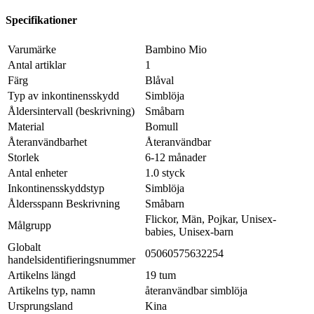
Specifikationer
Varumärke
Bambino Mio
Antal artiklar
1
Färg
Blåval
Typ av inkontinensskydd
Simblöja
Åldersintervall (beskrivning)
Småbarn
Material
Bomull
Återanvändbarhet
Återanvändbar
Storlek
6-12 månader
Antal enheter
1.0 styck
Inkontinensskyddstyp
Simblöja
Åldersspann Beskrivning
Småbarn
Flickor, Män, Pojkar, Unisex-
Målgrupp
babies, Unisex-barn
Globalt
05060575632254
handelsidentifieringsnummer
Artikelns längd
19 tum
Artikelns typ, namn
återanvändbar simblöja
Ursprungsland
Kina