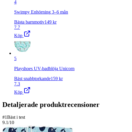
4
Swimpy Enhörning 3–6 mån
Bästa barnmotiv
149
kr
7.7
Köp
5
Playshoes UV-badblöja Unicorn
Bäst snabbtorkande
159
kr
7.3
Köp
Detaljerade produktrecensioner
#
1
Bäst i test
9.1
/10