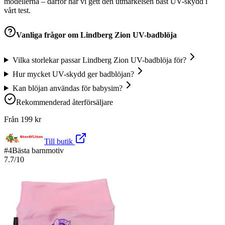
modellerna – därför har vi gett den utmärkelsen bäst UV-skydd i
vårt test.
Vanliga frågor om
Lindberg Zion UV-badblöja
Vilka storlekar passar Lindberg Zion UV-badblöja för?
Hur mycket UV-skydd ger badblöjan?
Kan blöjan användas för babysim?
Rekommenderad återförsäljare
Från
199
kr
Till butik
#
4
Bästa barnmotiv
7.7
/10