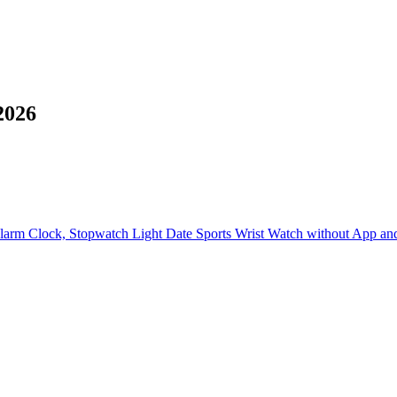
2026
larm Clock, Stopwatch Light Date Sports Wrist Watch without App an