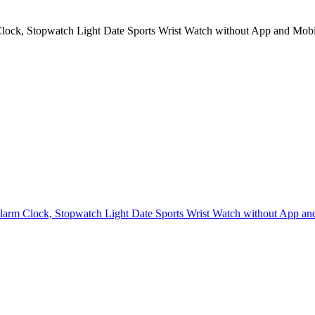
lock, Stopwatch Light Date Sports Wrist Watch without App and Mobi
larm Clock, Stopwatch Light Date Sports Wrist Watch without App an