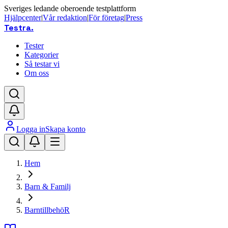
Sveriges ledande oberoende testplattform
Hjälpcenter
|
Vår redaktion
|
För företag
|
Press
Testra
.
Tester
Kategorier
Så testar vi
Om oss
Logga in
Skapa konto
Hem
Barn & Familj
BarntillbehöR