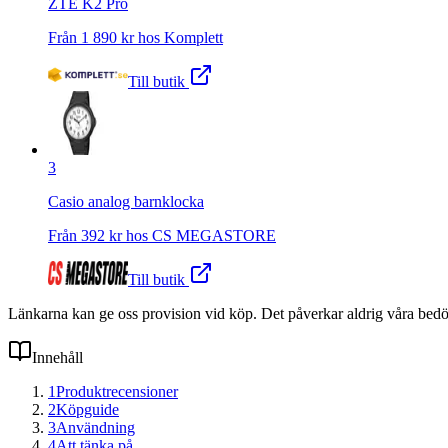
ZTE K2 Pro
Från
1 890
kr hos
Komplett
Till butik
3
Casio analog barnklocka
Från
392
kr hos
CS MEGASTORE
Till butik
Länkarna kan ge oss provision vid köp. Det påverkar aldrig våra bed
Innehåll
1
Produktrecensioner
2
Köpguide
3
Användning
4
Att tänka på