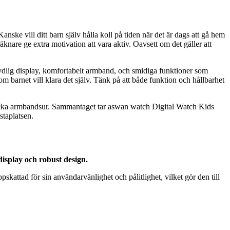
nske vill ditt barn själv hålla koll på tiden när det är dags att gå hem
knare ge extra motivation att vara aktiv. Oavsett om det gäller att
, tydlig display, komfortabelt armband, och smidiga funktioner som
om barnet vill klara det själv. Tänk på att både funktion och hållbarhet
nklocka armbandsur. Sammantaget tar aswan watch Digital Watch Kids
taplatsen.
isplay och robust design.
kattad för sin användarvänlighet och pålitlighet, vilket gör den till