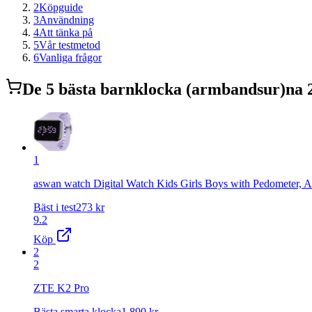
2
Köpguide
3
Användning
4
Att tänka på
5
Vår testmetod
6
Vanliga frågor
De
5
bästa
barnklocka (armbandsur)
na 
1
aswan watch Digital Watch Kids Girls Boys with Pedometer, A
Bäst i test
273
kr
9.2
Köp
2
2
ZTE K2 Pro
Bästa smarta klocka
1 890
kr