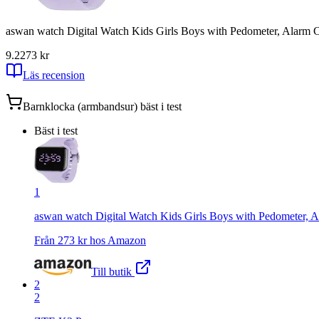
aswan watch Digital Watch Kids Girls Boys with Pedometer, Alarm C
9.2
273
kr
Läs recension
Barnklocka (armbandsur)
bäst i test
Bäst i test
1
aswan watch Digital Watch Kids Girls Boys with Pedometer, A
Från
273
kr hos
Amazon
Till butik
2
2