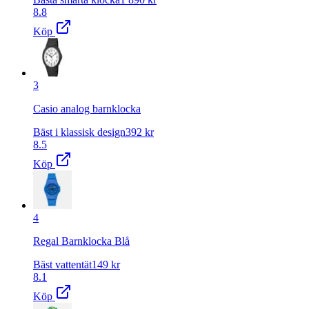
8.8
Köp
3
Casio analog barnklocka
Bäst i klassisk design
392
kr
8.5
Köp
4
Regal Barnklocka Blå
Bäst vattentät
149
kr
8.1
Köp