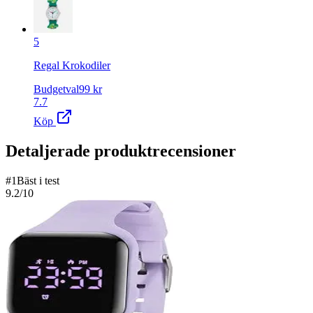
5
Regal Krokodiler
Budgetval
99
kr
7.7
Köp
Detaljerade produktrecensioner
#
1
Bäst i test
9.2
/10