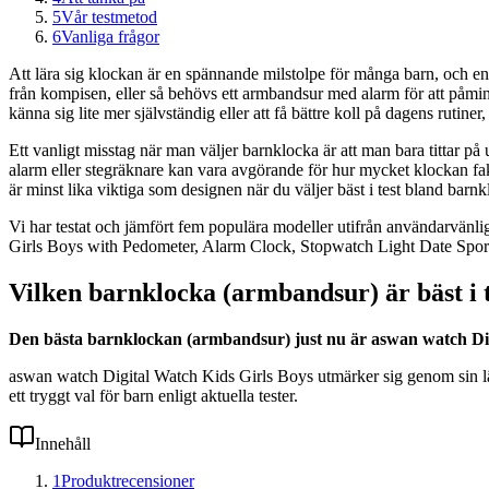
5
Vår testmetod
6
Vanliga frågor
Att lära sig klockan är en spännande milstolpe för många barn, och en r
från kompisen, eller så behövs ett armbandsur med alarm för att påminna
känna sig lite mer självständig eller att få bättre koll på dagens rutiner
Ett vanligt misstag när man väljer barnklocka är att man bara tittar på
alarm eller stegräknare kan vara avgörande för hur mycket klockan faktis
är minst lika viktiga som designen när du väljer bäst i test bland barnk
Vi har testat och jämfört fem populära modeller utifrån användarvänli
Girls Boys with Pedometer, Alarm Clock, Stopwatch Light Date Spor
Vilken barnklocka (armbandsur) är bäst i 
Den bästa barnklockan (armbandsur) just nu är aswan watch Digit
aswan watch Digital Watch Kids Girls Boys utmärker sig genom sin lättl
ett tryggt val för barn enligt aktuella tester.
Innehåll
1
Produktrecensioner