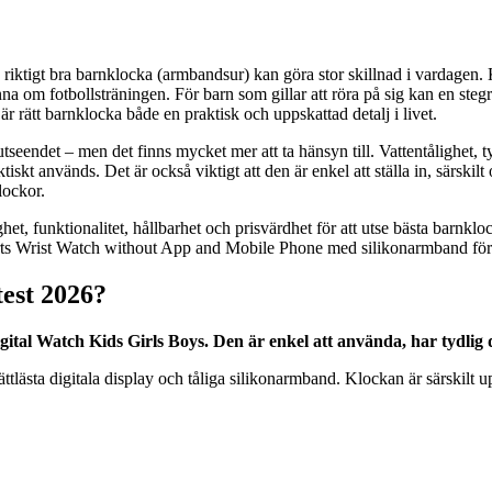
iktigt bra barnklocka (armbandsur) kan göra stor skillnad i vardagen. Ka
 om fotbollsträningen. För barn som gillar att röra på sig kan en stegrä
, är rätt barnklocka både en praktisk och uppskattad detalj i livet.
 utseendet – men det finns mycket mer att ta hänsyn till. Vattentålighet
kt används. Det är också viktigt att den är enkel att ställa in, särskilt 
lockor.
ghet, funktionalitet, hållbarhet och prisvärdhet för att utse bästa bar
ts Wrist Watch without App and Mobile Phone med silikonarmband förs
test 2026?
al Watch Kids Girls Boys. Den är enkel att använda, har tydlig d
ästa digitala display och tåliga silikonarmband. Klockan är särskilt upps