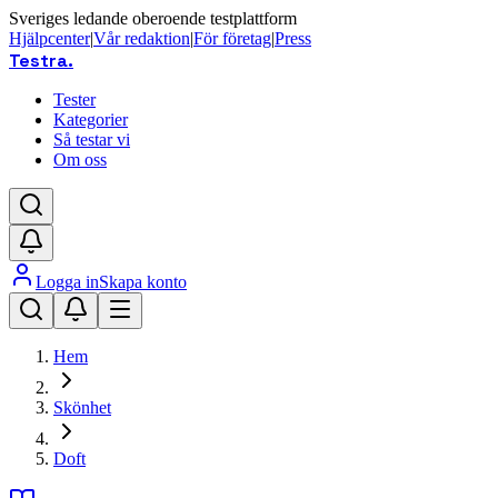
Sveriges ledande oberoende testplattform
Hjälpcenter
|
Vår redaktion
|
För företag
|
Press
Testra
.
Tester
Kategorier
Så testar vi
Om oss
Logga in
Skapa konto
Hem
Skönhet
Doft