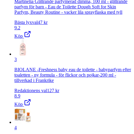
Martinelia Glittrande parfymerad dimma, 100 ml - glittrande
parfym för barn - Eau de Toilette Dough Soft for Skin
Parfym, Beauty Routine - vacker lila sprayflaska med tyll
Bästa lyxval
47
kr
9.2
Köp
3
BIOLANE -Freshness baby eau de toilette - babyparfym efter
toaletten - ny formula - för flickor och pojkar-200 ml -
tillverkad i Frankrike
Redaktionens val
127
kr
8.9
Köp
4