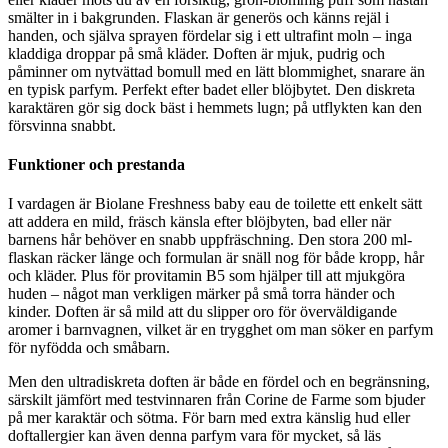
smälter in i bakgrunden. Flaskan är generös och känns rejäl i
handen, och själva sprayen fördelar sig i ett ultrafint moln – inga
kladdiga droppar på små kläder. Doften är mjuk, pudrig och
påminner om nytvättad bomull med en lätt blommighet, snarare än
en typisk parfym. Perfekt efter badet eller blöjbytet. Den diskreta
karaktären gör sig dock bäst i hemmets lugn; på utflykten kan den
försvinna snabbt.
Funktioner och prestanda
I vardagen är Biolane Freshness baby eau de toilette ett enkelt sätt
att addera en mild, fräsch känsla efter blöjbyten, bad eller när
barnens hår behöver en snabb uppfräschning. Den stora 200 ml-
flaskan räcker länge och formulan är snäll nog för både kropp, hår
och kläder. Plus för provitamin B5 som hjälper till att mjukgöra
huden – något man verkligen märker på små torra händer och
kinder. Doften är så mild att du slipper oro för överväldigande
aromer i barnvagnen, vilket är en trygghet om man söker en parfym
för nyfödda och småbarn.
Men den ultradiskreta doften är både en fördel och en begränsning,
särskilt jämfört med testvinnaren från Corine de Farme som bjuder
på mer karaktär och sötma. För barn med extra känslig hud eller
doftallergier kan även denna parfym vara för mycket, så läs