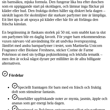
sin barnsäkra, mjuka formula. Den fungerar lika bra efter duschen
som en uppiggande start på skoldagen, och lämnar inga fläckar på
kläder eller hud. Den fruktiga doften håller sig diskret hela dagen –
särskilt lagom för skolmiljöer där starkare parfymer inte är lämpliga.
Ett litet tips är att spraya på kläder eller hår för att förlänga den
fräscha känslan.
En begränsning är flaskans storlek på 50 ml, som snabbt kan ta slut
om parfymen blir en daglig favorit. För yngre barn rekommenderas
vuxen närvaro vid användning för att undvika översprayning.
Jämfört med andra barnparfymer i testet, som Martinelia Unicorn
Fragrance eller Biolane Freshness, sticker Corine de Farme
Pokémon ut med sin tydliga pojkinriktning och lekfulla tematik –
men den är också något dyrare per milliliter än de allra billigaste
alternativen.
Fördelar
Speciellt framtagen för barn med en fräsch och fruktig
doft som stimulerar fantasin.
Innehåller uppfriskande noter av mynta, jasmin, äpple och
ananas som ger energi hela dagen.
Inspirerad av Pokémon-universumet vilket gör parfymen