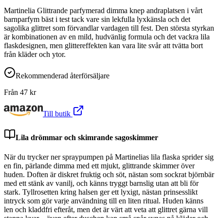
Martinelia Glittrande parfymerad dimma knep andraplatsen i vårt
barnparfym bäst i test tack vare sin lekfulla lyxkänsla och det
sagolika glittret som förvandlar vardagen till fest. Den största styrkan
är kombinationen av en mild, hudvänlig formula och det vackra lila
flaskdesignen, men glittereffekten kan vara lite svår att tvätta bort
från kläder och ytor.
Rekommenderad återförsäljare
Från
47
kr
Till butik
Lila drömmar och skimrande sagoskimmer
När du trycker ner spraypumpen på Martinelias lila flaska sprider sig
en fin, pärlande dimma med ett mjukt, glittrande skimmer över
huden. Doften är diskret fruktig och söt, nästan som sockrat björnbär
med ett stänk av vanilj, och känns tryggt barnslig utan att bli för
stark. Tyllrosetten kring halsen ger ett lyxigt, nästan prinsesslikt
intryck som gör varje användning till en liten ritual. Huden känns
len och kladdfri efteråt, men det är värt att veta att glittret gärna vill