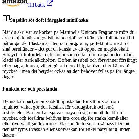
Till butik
Sagolikt söt doft i färgglad miniflaska
När du skruvar av korken på Martinelia Unicorn Fragrance möts du
av en mjuk, nästan godisliknande doft som känns lekfull utan att bli
påträngande. Flaskan är liten och färggrann, perfekt utformad för
små barnhänder – det ger en känsla av att öppna en magisk skatt.
Sprayet är finfördelat och landar som en lätt dimma på huden, utan
kladd eller stark alkoholton. Doften är subtil och försvinner försiktigt
efter några timmar, vilket gör att den aldrig tar över eller känns för
mycket – men det betyder också att den behöver fyllas på för längre
dagar.
Funktioner och prestanda
Denna barnparfym är särskilt uppskattad för sitt pris och sin
mjukhet, vilket gör den idealisk för vardagsbruk och små
festligheter. Barnen kan själva spraya på sig utan att det blir för
mycket, och föräldrar behöver inte oroa sig för starka kemikalier
eller överväldigande aromer. Flaskan är dessutom så pass liten att
den lätt ryms i väskan eller skolväskan för enkel påfyllning under
dagen.