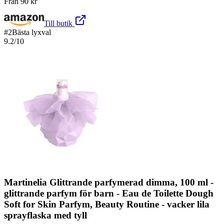
Från
90
kr
Till butik
#
2
Bästa lyxval
9.2
/10
Martinelia Glittrande parfymerad dimma, 100 ml -
glittrande parfym för barn - Eau de Toilette Dough
Soft for Skin Parfym, Beauty Routine - vacker lila
sprayflaska med tyll