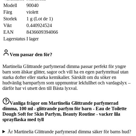
Modell
90040
Färg
violett
Storlek
1 g (Lot de 1)
Vikt
0.440924524
EAN
8436609394066
Lagerstatus
I lager
Vem passar den för?
Martinelia Glittrande parfymerad dimma passar perfekt för yngre
barn som älskar glitter, sagor och vill ha en egen parfymritual utan
starka dofter eller starka kemikalier. Särskilt om du söker en
hudvänlig barnparfym som uppmuntrar lekfullhet och vardagslyx –
därför har vi utsett den till Bästa lyxval.
Vanliga frågor om
Martinelia Glittrande parfymerad
dimma, 100 ml - glittrande parfym för barn - Eau de Toilette
Dough Soft for Skin Parfym, Beauty Routine - vacker lila
sprayflaska med tyll
Är Martinelia Glittrande parfymerad dimma säker för barns hud?