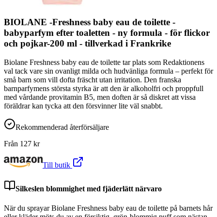
BIOLANE -Freshness baby eau de toilette -
babyparfym efter toaletten - ny formula - för flickor
och pojkar-200 ml - tillverkad i Frankrike
Biolane Freshness baby eau de toilette tar plats som Redaktionens
val tack vare sin ovanligt milda och hudvänliga formula – perfekt för
små barn som vill dofta fräscht utan irritation. Den franska
barnparfymens största styrka är att den är alkoholfri och proppfull
med vårdande provitamin B5, men doften är så diskret att vissa
föräldrar kan tycka att den försvinner lite väl snabbt.
Rekommenderad återförsäljare
Från
127
kr
Till butik
Silkeslen blommighet med fjäderlätt närvaro
När du sprayar Biolane Freshness baby eau de toilette på barnets hår
eller kläder möts du av en försiktig, grön-blommig puff som nästan