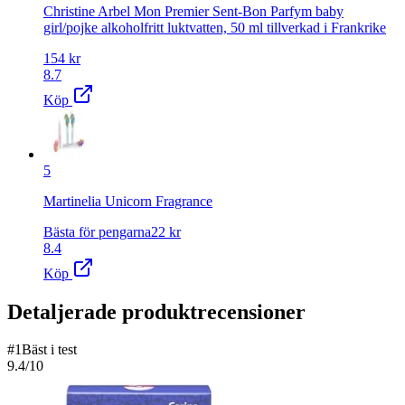
Christine Arbel Mon Premier Sent-Bon Parfym baby
girl/pojke alkoholfritt luktvatten, 50 ml tillverkad i Frankrike
154
kr
8.7
Köp
5
Martinelia Unicorn Fragrance
Bästa för pengarna
22
kr
8.4
Köp
Detaljerade produktrecensioner
#
1
Bäst i test
9.4
/10