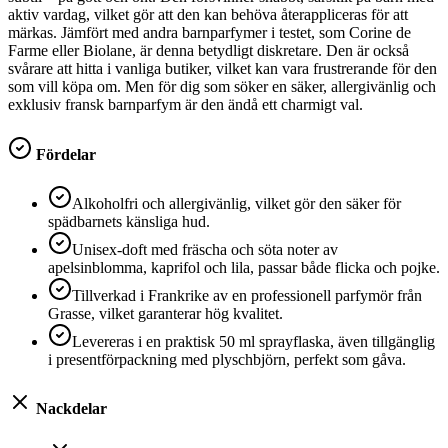
aktiv vardag, vilket gör att den kan behöva återappliceras för att
märkas. Jämfört med andra barnparfymer i testet, som Corine de
Farme eller Biolane, är denna betydligt diskretare. Den är också
svårare att hitta i vanliga butiker, vilket kan vara frustrerande för den
som vill köpa om. Men för dig som söker en säker, allergivänlig och
exklusiv fransk barnparfym är den ändå ett charmigt val.
Fördelar
Alkoholfri och allergivänlig, vilket gör den säker för
spädbarnets känsliga hud.
Unisex-doft med fräscha och söta noter av
apelsinblomma, kaprifol och lila, passar både flicka och pojke.
Tillverkad i Frankrike av en professionell parfymör från
Grasse, vilket garanterar hög kvalitet.
Levereras i en praktisk 50 ml sprayflaska, även tillgänglig
i presentförpackning med plyschbjörn, perfekt som gåva.
Nackdelar