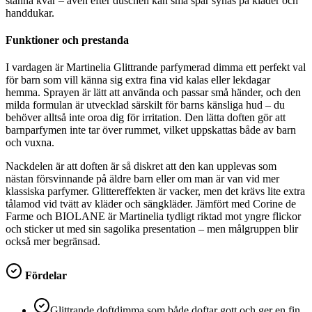
stanna kvar – även efter duschen kan små spår synas på kläder och
handdukar.
Funktioner och prestanda
I vardagen är Martinelia Glittrande parfymerad dimma ett perfekt val
för barn som vill känna sig extra fina vid kalas eller lekdagar
hemma. Sprayen är lätt att använda och passar små händer, och den
milda formulan är utvecklad särskilt för barns känsliga hud – du
behöver alltså inte oroa dig för irritation. Den lätta doften gör att
barnparfymen inte tar över rummet, vilket uppskattas både av barn
och vuxna.
Nackdelen är att doften är så diskret att den kan upplevas som
nästan försvinnande på äldre barn eller om man är van vid mer
klassiska parfymer. Glittereffekten är vacker, men det krävs lite extra
tålamod vid tvätt av kläder och sängkläder. Jämfört med Corine de
Farme och BIOLANE är Martinelia tydligt riktad mot yngre flickor
och sticker ut med sin sagolika presentation – men målgruppen blir
också mer begränsad.
Fördelar
Glittrande doftdimma som både doftar gott och ger en fin