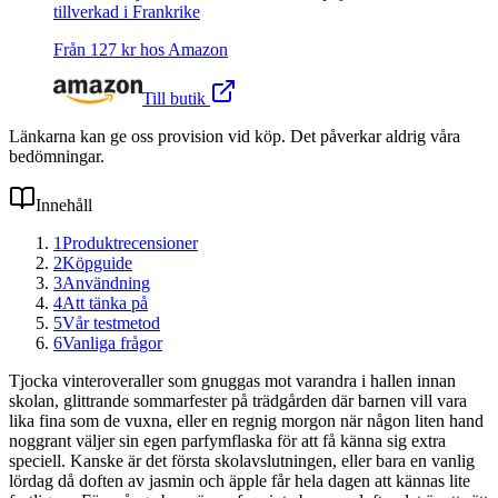
tillverkad i Frankrike
Från
127
kr hos
Amazon
Till butik
Länkarna kan ge oss provision vid köp. Det påverkar aldrig våra
bedömningar.
Innehåll
1
Produktrecensioner
2
Köpguide
3
Användning
4
Att tänka på
5
Vår testmetod
6
Vanliga frågor
Tjocka vinteroveraller som gnuggas mot varandra i hallen innan
skolan, glittrande sommarfester på trädgården där barnen vill vara
lika fina som de vuxna, eller en regnig morgon när någon liten hand
noggrant väljer sin egen parfymflaska för att få känna sig extra
speciell. Kanske är det första skolavslutningen, eller bara en vanlig
lördag då doften av jasmin och äpple får hela dagen att kännas lite