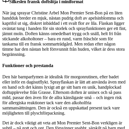
Silkeslen fransk doftslöja i miniformat
När jag sprayar Christine Arbel Mon Premier Sent-Bon på en liten
handduk breder en mjuk, nästan pudrig doft av apelsinblomma och
kaprifol ut sig, diskret inbäddad i ett svalt flor av lila. Flaskan ligger
oväntat tung i handen för sin storlek och sprayfunktionen ger ett fint,
jämnt moln. Doften känns omedelbart trygg och snäll, helt fri från
stickande alkoholtoner – bara en rund, varm fräschör som för
tankarna till en fransk sommarträdgård. Men redan efter någon
timme har den nästan helt försvunnit från huden, vilket är dess stora
begränsning.
Funktioner och prestanda
Den här barnparfymen är idealisk för morgonrutinen, efter badet
eller inför en dagisutflykt. Sprayflaskan är lätt att använda även med
en hand och det känns lyxigt att ge sitt barn en unik, handplockad
doftupplevelse från Grasse. Eftersom doften är unisex och så pass
mild, passar den även för de allra känsligaste små – och ingen risk
för allergiska reaktioner tack vare den alkoholfria
sammansättningen. Den är också en uppskattad present tack vare
möjligheten till plyschförpackning.
Det är dock viktigt att veta att Mon Premier Sent-Bon verkligen är
subtil – på gott och ont. Den försvinner snabbt, särskilt på barn med