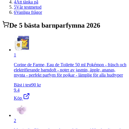
4
Att tänka på
5
Vår testmetod
6
Vanliga frågor
De
5
bästa
barnparfym
na 2026
1
Corine de Farme, Eau de Toilette 50 ml Pokémon - fräsch och
elektrifierande barndoft - noter av jasmin, äpple, ananas,
mynta - perfekt parfym för pojkar - lämplig för alla hudtyper
Bäst i test
90
kr
9.4
Köp
2