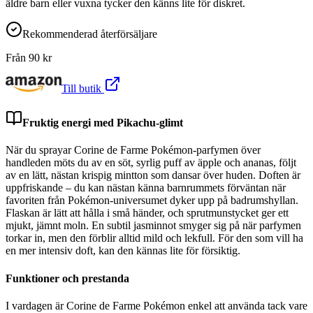
äldre barn eller vuxna tycker den känns lite för diskret.
Rekommenderad återförsäljare
Från
90
kr
Till butik
Fruktig energi med Pikachu-glimt
När du sprayar Corine de Farme Pokémon-parfymen över
handleden möts du av en söt, syrlig puff av äpple och ananas, följt
av en lätt, nästan krispig mintton som dansar över huden. Doften är
uppfriskande – du kan nästan känna barnrummets förväntan när
favoriten från Pokémon-universumet dyker upp på badrumshyllan.
Flaskan är lätt att hålla i små händer, och sprutmunstycket ger ett
mjukt, jämnt moln. En subtil jasminnot smyger sig på när parfymen
torkar in, men den förblir alltid mild och lekfull. För den som vill ha
en mer intensiv doft, kan den kännas lite för försiktig.
Funktioner och prestanda
I vardagen är Corine de Farme Pokémon enkel att använda tack vare