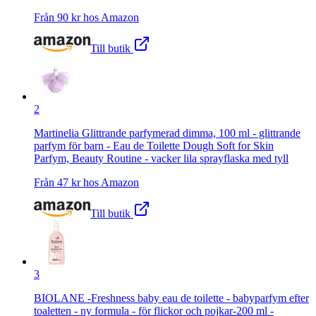
Från
90
kr hos
Amazon
Till butik
2
Martinelia Glittrande parfymerad dimma, 100 ml - glittrande
parfym för barn - Eau de Toilette Dough Soft for Skin
Parfym, Beauty Routine - vacker lila sprayflaska med tyll
Från
47
kr hos
Amazon
Till butik
3
BIOLANE -Freshness baby eau de toilette - babyparfym efter
toaletten - ny formula - för flickor och pojkar-200 ml -