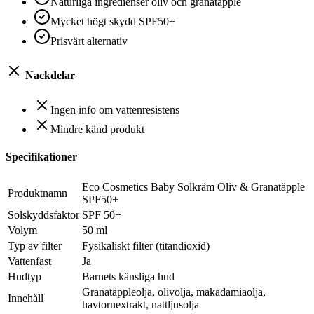
Naturliga ingredienser oliv och granatäpple
Mycket högt skydd SPF50+
Prisvärt alternativ
Nackdelar
Ingen info om vattenresistens
Mindre känd produkt
Specifikationer
Eco Cosmetics Baby Solkräm Oliv & Granatäpple
Produktnamn
SPF50+
Solskyddsfaktor
SPF 50+
Volym
50 ml
Typ av filter
Fysikaliskt filter (titandioxid)
Vattenfast
Ja
Hudtyp
Barnets känsliga hud
Granatäppleolja, olivolja, makadamiaolja,
Innehåll
havtornextrakt, nattljusolja