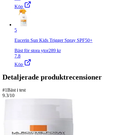
Köp
5
Eucerin Sun Kids Trigger Spray SPF50+
Bäst för stora ytor
289
kr
7.8
Köp
Detaljerade produktrecensioner
#
1
Bäst i test
9.3
/10