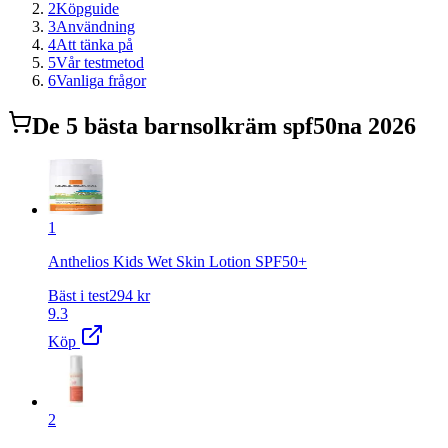
2
Köpguide
3
Användning
4
Att tänka på
5
Vår testmetod
6
Vanliga frågor
De
5
bästa
barnsolkräm spf50
na 2026
1
Anthelios Kids Wet Skin Lotion SPF50+
Bäst i test
294
kr
9.3
Köp
2