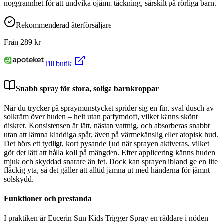
noggrannhet för att undvika ojämn täckning, särskilt på rörliga barn.
Rekommenderad återförsäljare
Från
289
kr
Till butik
Snabb spray för stora, soliga barnkroppar
När du trycker på spraymunstycket sprider sig en fin, sval dusch av
solkräm över huden – helt utan parfymdoft, vilket känns skönt
diskret. Konsistensen är lätt, nästan vattnig, och absorberas snabbt
utan att lämna kladdiga spår, även på värmekänslig eller atopisk hud.
Det hörs ett tydligt, kort pysande ljud när sprayen aktiveras, vilket
gör det lätt att hålla koll på mängden. Efter applicering känns huden
mjuk och skyddad snarare än fet. Dock kan sprayen ibland ge en lite
fläckig yta, så det gäller att alltid jämna ut med händerna för jämnt
solskydd.
Funktioner och prestanda
I praktiken är Eucerin Sun Kids Trigger Spray en räddare i nöden