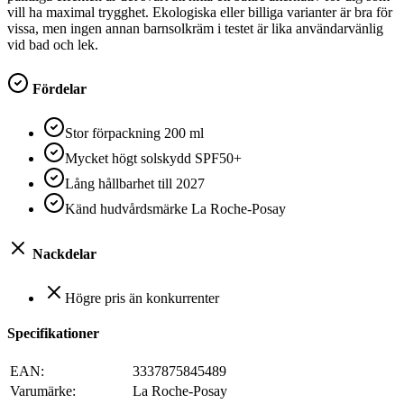
vill ha maximal trygghet. Ekologiska eller billiga varianter är bra för
vissa, men ingen annan barnsolkräm i testet är lika användarvänlig
vid bad och lek.
Fördelar
Stor förpackning 200 ml
Mycket högt solskydd SPF50+
Lång hållbarhet till 2027
Känd hudvårdsmärke La Roche-Posay
Nackdelar
Högre pris än konkurrenter
Specifikationer
EAN:
3337875845489
Varumärke:
La Roche-Posay