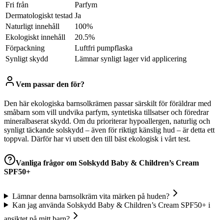
Fri från
Parfym
Dermatologiskt testad
Ja
Naturligt innehåll
100%
Ekologiskt innehåll
20.5%
Förpackning
Luftfri pumpflaska
Synligt skydd
Lämnar synligt lager vid applicering
Vem passar den för?
Den här ekologiska barnsolkrämen passar särskilt för föräldrar med
småbarn som vill undvika parfym, syntetiska tillsatser och föredrar
mineralbaserat skydd. Om du prioriterar hypoallergen, naturlig och
synligt täckande solskydd – även för riktigt känslig hud – är detta ett
toppval. Därför har vi utsett den till bäst ekologisk i vårt test.
Vanliga frågor om
Solskydd Baby & Children’s Cream
SPF50+
Lämnar denna barnsolkräm vita märken på huden?
Kan jag använda Solskydd Baby & Children’s Cream SPF50+ i
ansiktet på mitt barn?