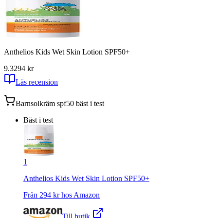
Anthelios Kids Wet Skin Lotion SPF50+
9.3
294
kr
Läs recension
Barnsolkräm spf50
bäst i test
Bäst i test
1
Anthelios Kids Wet Skin Lotion SPF50+
Från
294
kr hos
Amazon
Till butik