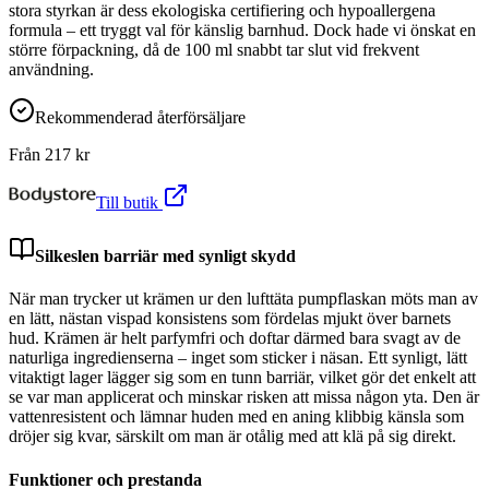
stora styrkan är dess ekologiska certifiering och hypoallergena
formula – ett tryggt val för känslig barnhud. Dock hade vi önskat en
större förpackning, då de 100 ml snabbt tar slut vid frekvent
användning.
Rekommenderad återförsäljare
Från
217
kr
Till butik
Silkeslen barriär med synligt skydd
När man trycker ut krämen ur den lufttäta pumpflaskan möts man av
en lätt, nästan vispad konsistens som fördelas mjukt över barnets
hud. Krämen är helt parfymfri och doftar därmed bara svagt av de
naturliga ingredienserna – inget som sticker i näsan. Ett synligt, lätt
vitaktigt lager lägger sig som en tunn barriär, vilket gör det enkelt att
se var man applicerat och minskar risken att missa någon yta. Den är
vattenresistent och lämnar huden med en aning klibbig känsla som
dröjer sig kvar, särskilt om man är otålig med att klä på sig direkt.
Funktioner och prestanda