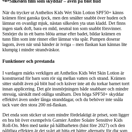
Silkeslen film som skyddar – även på blöt hud
När du trycker ut Anthelios Kids Wet Skin Lotion SPF50+ känns
krämen först ganska tjock, men den smälter snabbt över huden och
lämnar en ovanligt mjuk, nästan silkeslen yta utan kladd. Det finns
ingen stark doft, bara en mild, neutral ton som snabbt försvinner.
Smörjer du in ett barns blöta armar efter badet, bildar krämen en
tunn film som inte rinner eller lämnar vita spår. Pumpen doserar
lagom, även när små händer är ivriga – men flaskan kan kännas lite
klumpig i mindre strandväskor.
Funktioner och prestanda
I vardagen märks verkligen att Anthelios Kids Wet Skin Lotion är
konstruerad för barn som rör sig mellan vatten och strand. Krämen
sitter stabilt även på blöt hud och kräver inte att du torkar barnet torrt
innan applicering. Det gör insmörjningen både snabbare och mindre
stressig, särskilt med otåliga småbarn. Den höga SPF50+ skyddar
effektivt även under långa stranddagar, och du behöver inte snåla
tack vare den stora 200 ml-flaskan.
Det enda som sticker ut som mindre fördelaktigt är priset, som ligger
en bra bit över exempelvis Garnier Ambre Solaire Sensitive Kids
Roll-On. Men med tanke på hållbarheten (bäst före 2027) och den
pålitliga effekten är det svårt att hitta ett bättre alternativ för dig som