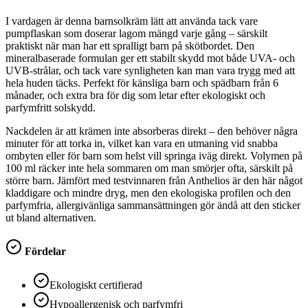
I vardagen är denna barnsolkräm lätt att använda tack vare
pumpflaskan som doserar lagom mängd varje gång – särskilt
praktiskt när man har ett spralligt barn på skötbordet. Den
mineralbaserade formulan ger ett stabilt skydd mot både UVA- och
UVB-strålar, och tack vare synligheten kan man vara trygg med att
hela huden täcks. Perfekt för känsliga barn och spädbarn från 6
månader, och extra bra för dig som letar efter ekologiskt och
parfymfritt solskydd.
Nackdelen är att krämen inte absorberas direkt – den behöver några
minuter för att torka in, vilket kan vara en utmaning vid snabba
ombyten eller för barn som helst vill springa iväg direkt. Volymen på
100 ml räcker inte hela sommaren om man smörjer ofta, särskilt på
större barn. Jämfört med testvinnaren från Anthelios är den här något
kladdigare och mindre dryg, men den ekologiska profilen och den
parfymfria, allergivänliga sammansättningen gör ändå att den sticker
ut bland alternativen.
Fördelar
Ekologiskt certifierad
Hypoallergenisk och parfymfri