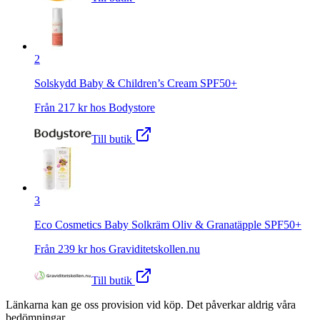
2
Solskydd Baby & Children’s Cream SPF50+
Från
217
kr hos
Bodystore
Till butik
3
Eco Cosmetics Baby Solkräm Oliv & Granatäpple SPF50+
Från
239
kr hos
Graviditetskollen.nu
Till butik
Länkarna kan ge oss provision vid köp. Det påverkar aldrig våra
bedömningar.