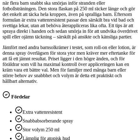
när flera barn snabbt ska smörjas inför stranden eller
fotbollsträningen. Den stora flaskan på 250 ml räcker länge och gör
det enkelt att täcka hela kroppen, även på spralliga barn. Eftersom
formulan är extra vattenresistent passar den särskilt bra vid bad och
svettiga lekar, utan att behöva återappliceras lika ofta. Ett tips är att
spraya direkt i handen och sedan smörja in för att undvika överdrivet
spill eller ojämn täckning – särskilt på ansikte och känsliga partier.
Jämfört med andra barnsolkrämer i testet, som roll-on eller lotion, är
denna spray överlägsen för stora ytor men kräver mer eftertanke för
att få ett jämnt resultat. Priset ligger i den högre änden, och för
föräldrar som vill ha maximal kontroll över appliceringen kan en
kräm vara ett bättre val. Men för familjer med många barn eller
större behov av snabbhet och volym är detta ett praktiskt och
hållbart alternativ.
Fördelar
Extra vattenresistent
Snabbabsorberande spray
Stor volym 250 ml
Lämplig för atopisk hud