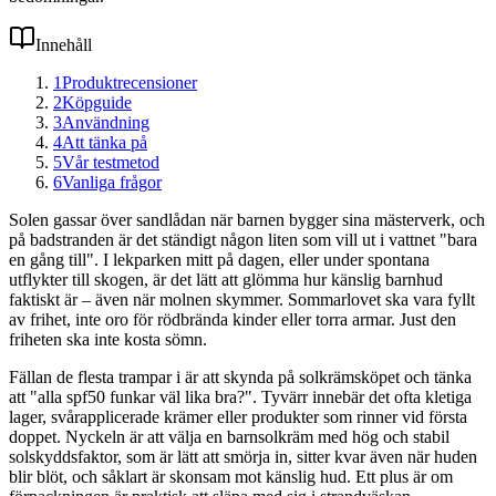
Innehåll
1
Produktrecensioner
2
Köpguide
3
Användning
4
Att tänka på
5
Vår testmetod
6
Vanliga frågor
Solen gassar över sandlådan när barnen bygger sina mästerverk, och
på badstranden är det ständigt någon liten som vill ut i vattnet "bara
en gång till". I lekparken mitt på dagen, eller under spontana
utflykter till skogen, är det lätt att glömma hur känslig barnhud
faktiskt är – även när molnen skymmer. Sommarlovet ska vara fyllt
av frihet, inte oro för rödbrända kinder eller torra armar. Just den
friheten ska inte kosta sömn.
Fällan de flesta trampar i är att skynda på solkrämsköpet och tänka
att "alla spf50 funkar väl lika bra?". Tyvärr innebär det ofta kletiga
lager, svårapplicerade krämer eller produkter som rinner vid första
doppet. Nyckeln är att välja en barnsolkräm med hög och stabil
solskyddsfaktor, som är lätt att smörja in, sitter kvar även när huden
blir blöt, och såklart är skonsam mot känslig hud. Ett plus är om