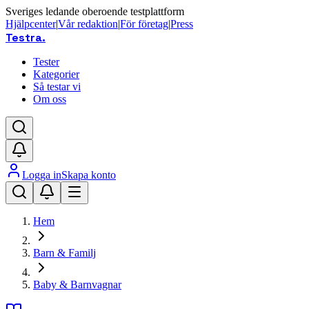
Sveriges ledande oberoende testplattform
Hjälpcenter
|
Vår redaktion
|
För företag
|
Press
Testra
.
Tester
Kategorier
Så testar vi
Om oss
Logga in
Skapa konto
Hem
Barn & Familj
Baby & Barnvagnar