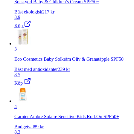
Solskydd Baby & Children’s Cream SPF50+
Bäst ekologisk
217
kr
8.9
Köp
3
Eco Cosmetics Baby Solkräm Oliv & Granatäpple SPF50+
Bäst med antioxidanter
239
kr
8.5
Köp
4
Garnier Ambre Solaire Sensitive Kids Roll-On SPF50+
Budgetval
89
kr
8.3