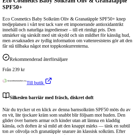
Eco Cosmetics Baby Solkräm Oliv & Granatäpple
SPF50+
Eco Cosmetics Baby Solkräm Oliv & Granatäpple SPF50+ knep
tredjeplatsen i vårt test tack vare ett imponerande antioxidantrikt
innehåll och naturliga ingredienser – till ett rimligt pris. Den
utmärker sig särskilt med sitt skydd och sin mildhet för känslig hud,
men avsaknaden av tydlig information om vattenresistens gör att den
får stå tillbaka något mot toppkonkurrenterna.
Rekommenderad återförsäljare
Från
239
kr
Till butik
Silkeslen barriär med fräsch, diskret doft
När du trycker ut en klick av denna barnsolkräm SPF50 möts du av
en vit, lite tjockare kräm som snabbt blir följsam mot huden. Den
glider över barnets armar och kinder utan att lämna en kladdig
känsla, och doften är så mild att den knappt märks — tänk en subtil
ton av olivolja och granatäpple snarare än klassisk solkräm. Efter