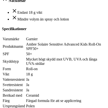
Nackdelar
Endast 18 g vikt
Mindre volym än spray och lotion
Specifikationer
Varumärke
Garnier
Ambre Solaire Sensitive Advanced Kids Roll-On
Produktnamn
SPF50+
SPF
50+
Mycket högt skydd mot UVB, UVA och långa
Skyddstyp
UVA-strålar
Form
Roll-on
Vikt
18 g
Vattenresistent
Ja
Svettresistent
Ja
Sandresistent
Ja
Berikad med
Ceramid
Färg
Färgad formula för att se applicering
Ursprungsland
Polen