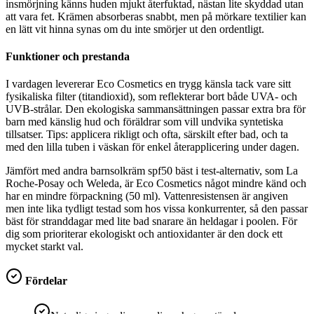
insmörjning känns huden mjukt återfuktad, nästan lite skyddad utan
att vara fet. Krämen absorberas snabbt, men på mörkare textilier kan
en lätt vit hinna synas om du inte smörjer ut den ordentligt.
Funktioner och prestanda
I vardagen levererar Eco Cosmetics en trygg känsla tack vare sitt
fysikaliska filter (titandioxid), som reflekterar bort både UVA- och
UVB-strålar. Den ekologiska sammansättningen passar extra bra för
barn med känslig hud och föräldrar som vill undvika syntetiska
tillsatser. Tips: applicera rikligt och ofta, särskilt efter bad, och ta
med den lilla tuben i väskan för enkel återapplicering under dagen.
Jämfört med andra barnsolkräm spf50 bäst i test-alternativ, som La
Roche-Posay och Weleda, är Eco Cosmetics något mindre känd och
har en mindre förpackning (50 ml). Vattenresistensen är angiven
men inte lika tydligt testad som hos vissa konkurrenter, så den passar
bäst för stranddagar med lite bad snarare än heldagar i poolen. För
dig som prioriterar ekologiskt och antioxidanter är den dock ett
mycket starkt val.
Fördelar