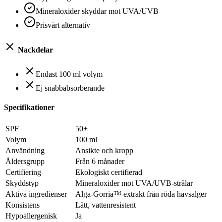
Mineraloxider skyddar mot UVA/UVB
Prisvärt alternativ
Nackdelar
Endast 100 ml volym
Ej snabbabsorberande
Specifikationer
SPF
50+
Volym
100 ml
Användning
Ansikte och kropp
Åldersgrupp
Från 6 månader
Certifiering
Ekologiskt certifierad
Skyddstyp
Mineraloxider mot UVA/UVB-strålar
Aktiva ingredienser
Alga-Gorria™ extrakt från röda havsalger
Konsistens
Lätt, vattenresistent
Hypoallergenisk
Ja