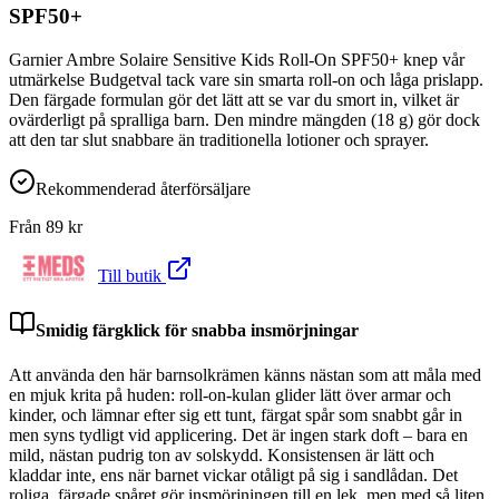
SPF50+
Garnier Ambre Solaire Sensitive Kids Roll-On SPF50+ knep vår
utmärkelse Budgetval tack vare sin smarta roll-on och låga prislapp.
Den färgade formulan gör det lätt att se var du smort in, vilket är
ovärderligt på spralliga barn. Den mindre mängden (18 g) gör dock
att den tar slut snabbare än traditionella lotioner och sprayer.
Rekommenderad återförsäljare
Från
89
kr
Till butik
Smidig färgklick för snabba insmörjningar
Att använda den här barnsolkrämen känns nästan som att måla med
en mjuk krita på huden: roll-on-kulan glider lätt över armar och
kinder, och lämnar efter sig ett tunt, färgat spår som snabbt går in
men syns tydligt vid applicering. Det är ingen stark doft – bara en
mild, nästan pudrig ton av solskydd. Konsistensen är lätt och
kladdar inte, ens när barnet vickar otåligt på sig i sandlådan. Det
roliga, färgade spåret gör insmörjningen till en lek, men med så liten