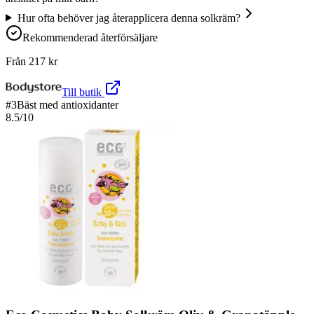
Hur ofta behöver jag återapplicera denna solkräm?
Rekommenderad återförsäljare
Från
217
kr
Till butik
#
3
Bäst med antioxidanter
8.5
/10