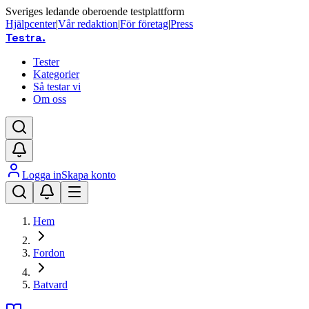
Sveriges ledande oberoende testplattform
Hjälpcenter
|
Vår redaktion
|
För företag
|
Press
Testra
.
Tester
Kategorier
Så testar vi
Om oss
Logga in
Skapa konto
Hem
Fordon
Batvard