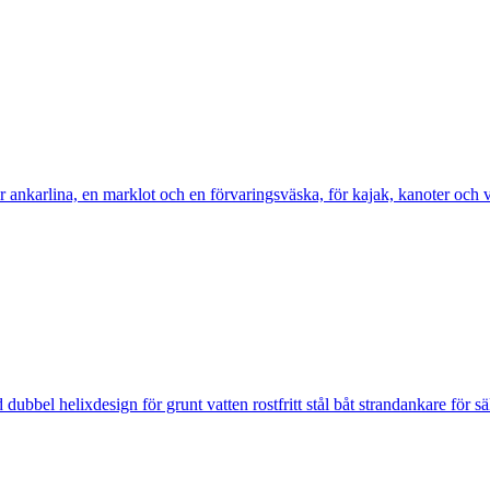
nkarlina, en marklot och en förvaringsväska, för kajak, kanoter och v
l helixdesign för grunt vatten rostfritt stål båt strandankare för säk