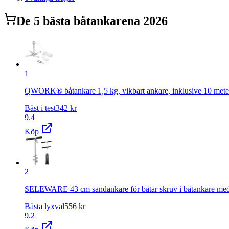
De
5
bästa
båtankare
na 2026
1
QWORK® båtankare 1,5 kg, vikbart ankare, inklusive 10 meter a
Bäst i test
342
kr
9.4
Köp
2
SELEWARE 43 cm sandankare för båtar skruv i båtankare med dubbe
Bästa lyxval
556
kr
9.2