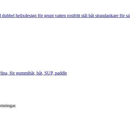
l helixdesign för grunt vatten rostfritt stål båt strandankare för säk
lina, för gummibåt, båt, SUP, paddle
ömningar.