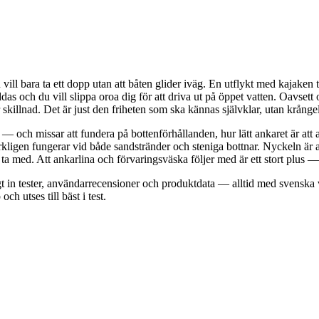
ill bara ta ett dopp utan att båten glider iväg. En utflykt med kajaken
das och du vill slippa oroa dig för att driva ut på öppet vatten. Oavsett
 skillnad. Det är just den friheten som ska kännas självklar, utan krångel
is — och missar att fundera på bottenförhållanden, hur lätt ankaret är att 
rkligen fungerar vid både sandstränder och steniga bottnar. Nyckeln är att
h ta med. Att ankarlina och förvaringsväska följer med är ett stort plus 
gt in tester, användarrecensioner och produktdata — alltid med sven
ch utses till bäst i test.