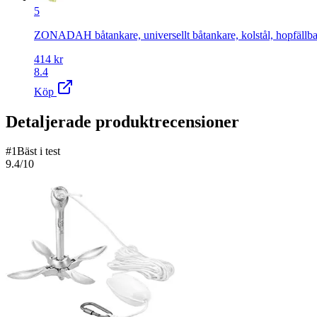
5
ZONADAH båtankare, universellt båtankare, kolstål, hopfällbar g
414
kr
8.4
Köp
Detaljerade produktrecensioner
#
1
Bäst i test
9.4
/10