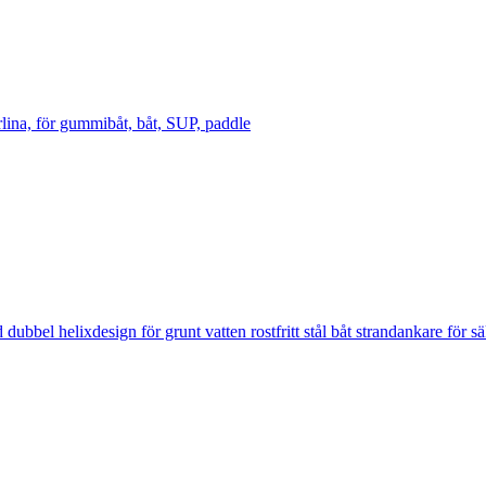
lina, för gummibåt, båt, SUP, paddle
l helixdesign för grunt vatten rostfritt stål båt strandankare för säk