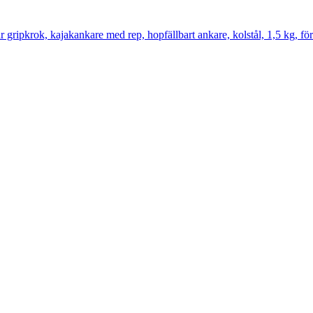
ripkrok, kajakankare med rep, hopfällbart ankare, kolstål, 1,5 kg, för 