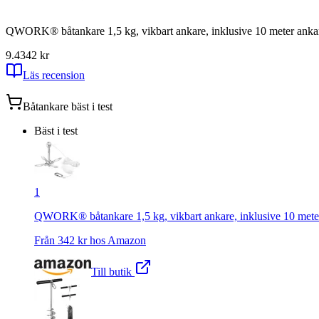
QWORK® båtankare 1,5 kg, vikbart ankare, inklusive 10 meter ankarli
9.4
342
kr
Läs recension
Båtankare
bäst i test
Bäst i test
1
QWORK® båtankare 1,5 kg, vikbart ankare, inklusive 10 meter a
Från
342
kr hos
Amazon
Till butik