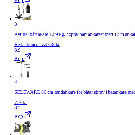
Köp
3
Avutrel båtankare 1,59 kg, hopfällbart ankarset med 12 m ankar
Redaktionens val
358
kr
8.9
Köp
4
SELEWARE 66 cm sandankare för båtar skruv i båtankare med dubbe
779
kr
8.7
Köp