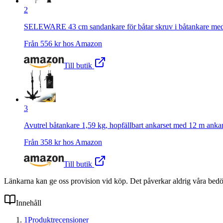
2
SELEWARE 43 cm sandankare för båtar skruv i båtankare med dubbe
Från
556
kr hos
Amazon
Till butik
3
Avutrel båtankare 1,59 kg, hopfällbart ankarset med 12 m ankar
Från
358
kr hos
Amazon
Till butik
Länkarna kan ge oss provision vid köp. Det påverkar aldrig våra bed
Innehåll
1
Produktrecensioner