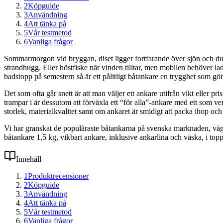
2
Köpguide
3
Användning
4
Att tänka på
5
Vår testmetod
6
Vanliga frågor
Sommarmorgon vid bryggan, diset ligger fortfarande över sjön och du v
strandhugg. Eller höstfiske när vinden tilltar, men mobilen behöver lad
badstopp på semestern så är ett pålitligt båtankare en trygghet som gör
Det som ofta går snett är att man väljer ett ankare utifrån vikt eller pr
trampar i är dessutom att förväxla ett “för alla”‑ankare med ett som ve
storlek, materialkvalitet samt om ankaret är smidigt att packa ihop oc
Vi har granskat de populäraste båtankarna på svenska marknaden, vä
båtankare 1,5 kg, vikbart ankare, inklusive ankarlina och väska, i topp o
Innehåll
1
Produktrecensioner
2
Köpguide
3
Användning
4
Att tänka på
5
Vår testmetod
6
Vanliga frågor