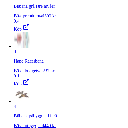
Bilbana grå i tre nivåer
Bäst premiumval
399
kr
9.4
Köp
3
Hape Racerbana
Bästa budgetval
237
kr
9.1
Köp
4
Bilbana påbyggnad i trä
Bästa utbyggnad
449
kr