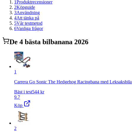
1
Produktrecensioner
2
Köpguide
3
Användning
4
Att tänka på
5
Vår testmetod
6
Vanliga frågor
De
4
bästa
bilbana
na 2026
1
Carrera Go Sonic The Hedgehog Racingbana med Leksaksbilar, 
Bäst i test
544
kr
9.7
Köp
2