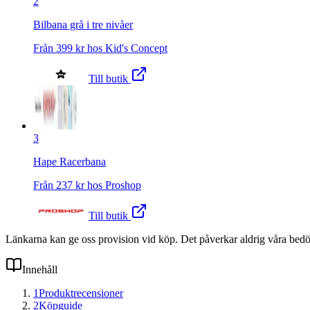
2
Bilbana grå i tre nivåer
Från
399
kr hos
Kid's Concept
Till butik
3
Hape Racerbana
Från
237
kr hos
Proshop
Till butik
Länkarna kan ge oss provision vid köp. Det påverkar aldrig våra bed
Innehåll
1
Produktrecensioner
2
Köpguide