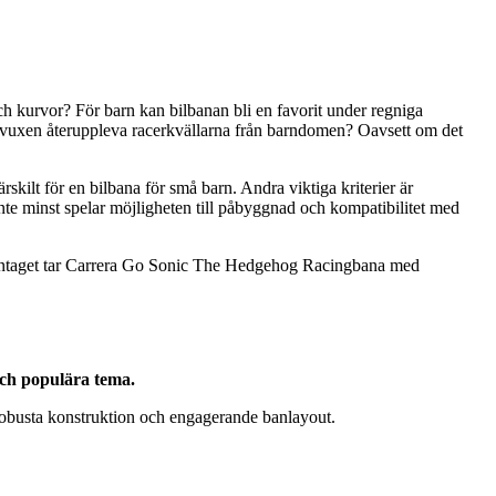
h kurvor? För barn kan bilbanan bli en favorit under regniga
 som vuxen återuppleva racerkvällarna från barndomen? Oavsett om det
rskilt för en bilbana för små barn. Andra viktiga kriterier är
inte minst spelar möjligheten till påbyggnad och kompatibilitet med
Sammantaget tar Carrera Go Sonic The Hedgehog Racingbana med
och populära tema.
 robusta konstruktion och engagerande banlayout.