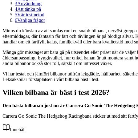
3
Användning
4
Att tänka på
5
Vår testmetod
6
Vanliga frågor
Minns du känslan av att samlas runt en snabb bilbana, nervöst greppa
eftermiddagar, där fantasin får fart och tävlingen är på blodigt allvar
handlar om ett fartfyllt kalas, familjekväll eller bara kvalitetstid med 
Många gör misstaget att bara gå på utseendet eller priset när de väljer 
åldersanpassning, byggkvalitet, hur enkel banan är att montera samt hu
andra bilbanor också stor roll, särskilt om intresset växer.
Vi har testat och jämfört bilbanor utifrån lekglädje, hållbarhet, sä
Leksaksbilar förstaplatsen i vårt bilbana bäst i test.
Vilken bilbana är bäst i test 2026?
Den bästa bilbanan just nu är Carrera Go Sonic The Hedgehog R
Carrera Go Sonic The Hedgehog Racingbana sticker ut med sitt fartfyl
Innehåll