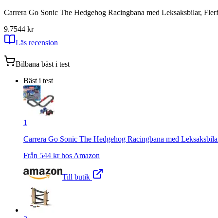
Carrera Go Sonic The Hedgehog Racingbana med Leksaksbilar, Flerfä
9.7
544
kr
Läs recension
Bilbana
bäst i test
Bäst i test
1
Carrera Go Sonic The Hedgehog Racingbana med Leksaksbilar, 
Från
544
kr hos
Amazon
Till butik