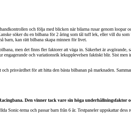
 handkontrollen och följa med blicken när bilarna rusar genom loopar oc
. Kanske söker du en bilbana för 2 åring som tål tuff lek, eller vill du
små barn, kan rätt bilbana skapa minnen för livet.
bilbana, men det finns fler faktorer att väga in. Säkerhet är avgörande, sä
r engagerande och variationsrik lekupplevelsen faktiskt blir. Sist men 
kerhet och prisvärdhet för att hitta den bästa bilbanan på marknaden. 
acingbana. Den vinner tack vare sin höga underhållningsfaktor 
lda Sonic-tema och passar barn från 6 år. Testpaneler uppskattar dess