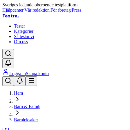
Sveriges ledande oberoende testplattform
Hjälpcenter
|
Vår redaktion
|
För företag
|
Press
Testra
.
Tester
Kategorier
Så testar vi
Om oss
Logga in
Skapa konto
Hem
Barn & Familj
Barnleksaker