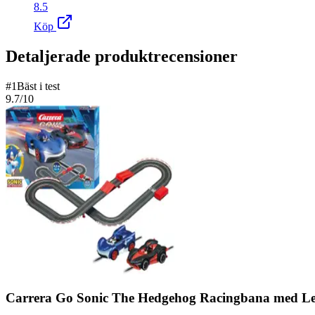
8.5
Köp
Detaljerade produktrecensioner
#
1
Bäst i test
9.7
/10
Carrera Go Sonic The Hedgehog Racingbana med Leks