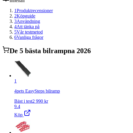
Innehåll
1
Produktrecensioner
2
Köpguide
3
Användning
4
Att tänka på
5
Vår testmetod
6
Vanliga frågor
De
5
bästa
bilramp
na 2026
1
4pets EasySteps bilramp
Bäst i test
2 990
kr
9.4
Köp