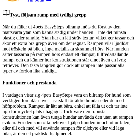
Tyst, följsam ramp med tydligt grepp
När du fäller ut 4pets EasySteps bilramp möts du först av den
mattsvarta ytan som känns stadig under handen – inte det minsta
plastig eller ranglig. Ytan har en lätt sträv textur, vilket ger tassar och
skor ett extra bra grepp även om det regnat. Rampen vilar ljudlöst
mot tröskeln på bilen, inga metalliska skrammel hörs. När hunden
sätter tassarna på rampen hörs endast ett dämpat, tillfredsställande
tramp, och du känner hur konstruktionen står emot även en ivrig
retriever. Den fasta längden gör dock att rampen inte passar alla
typer av fordon lika smidigt.
Funktioner och prestanda
I vardagen visar sig 4pets EasySteps vara en bilramp för hund som
verkligen förenklar livet – särskilt för äldre hundar eller de med
höftproblem. Rampen är lätt att bära, enkel att fälla ut och tar inte
upp för mycket plats i bagaget. Tack vare den robusta
konstruktionen kan även tunga hundar använda den utan att rampen
sviktar. För den som ofta behöver hjälpa hunden in och ut ur bilen,
eller till och med vill använda rampen för oljebyte eller vid låga
bilar, är den ett praktiskt hjälpmedel.