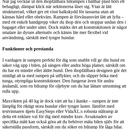
När jag vecklar ut den ihopfällbara bilrampen i hållbar plast hörs ett
behagligt, dämpat klick när sektionerna låser sig. Ytan är lätt
strukturerad, vilket ger ett visst halkskydd för tassarna utan att
kännas hård eller obekväm. Rampen är förvånansvärt lätt att lyfta –
med ett enkelt handgrepp viker du ihop den och stoppar undan den i
bagaget eller under sätet. Dock märks det att konstruktionen är något
smalare än dyrare alternativ och känns lite mer flexibel vid
användning, särskilt med tyngre hundar.
Funktioner och prestanda
I vardagen är rampen perfekt för dig som snabbt vill ge din hund en
säker väg upp i bilen, på sängen eller andra höga platser, särskilt om
du har en mindre eller äldre hund. Den ihopfällbara designen gör det
smidigt att ta med rampen på utflykter, och du slipper böka med
tunga, otympliga konstruktioner. Den fungerar även för andra
ändamål, som en bilramp för oljebyte om du har lättare utrustning att
rulla upp.
Maxvikten på 40 kg är dock värt att ha i åtanke – rampen är inte
lämplig för riktigt stora hundar eller tyngre laster. Jämfört med
testvinnaren 4pets EasySteps eller VidaXL:s robusta stålramp är
detta ett enklare val för dig med mindre krav. Avsaknaden av
specifika mått kan också göra att du behöver mäta bilen själv för att
säkerställa passform, särskilt om du söker en bilramp för låga bilar.