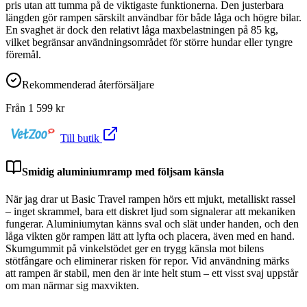
pris utan att tumma på de viktigaste funktionerna. Den justerbara
längden gör rampen särskilt användbar för både låga och högre bilar.
En svaghet är dock den relativt låga maxbelastningen på 85 kg,
vilket begränsar användningsområdet för större hundar eller tyngre
föremål.
Rekommenderad återförsäljare
Från
1 599
kr
Till butik
Smidig aluminiumramp med följsam känsla
När jag drar ut Basic Travel rampen hörs ett mjukt, metalliskt rassel
– inget skrammel, bara ett diskret ljud som signalerar att mekaniken
fungerar. Aluminiumytan känns sval och slät under handen, och den
låga vikten gör rampen lätt att lyfta och placera, även med en hand.
Skumgummit på vinkelstödet ger en trygg känsla mot bilens
stötfångare och eliminerar risken för repor. Vid användning märks
att rampen är stabil, men den är inte helt stum – ett visst svaj uppstår
om man närmar sig maxvikten.