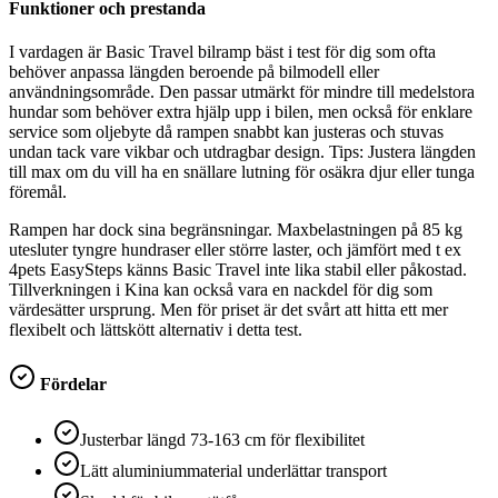
Funktioner och prestanda
I vardagen är Basic Travel bilramp bäst i test för dig som ofta
behöver anpassa längden beroende på bilmodell eller
användningsområde. Den passar utmärkt för mindre till medelstora
hundar som behöver extra hjälp upp i bilen, men också för enklare
service som oljebyte då rampen snabbt kan justeras och stuvas
undan tack vare vikbar och utdragbar design. Tips: Justera längden
till max om du vill ha en snällare lutning för osäkra djur eller tunga
föremål.
Rampen har dock sina begränsningar. Maxbelastningen på 85 kg
utesluter tyngre hundraser eller större laster, och jämfört med t ex
4pets EasySteps känns Basic Travel inte lika stabil eller påkostad.
Tillverkningen i Kina kan också vara en nackdel för dig som
värdesätter ursprung. Men för priset är det svårt att hitta ett mer
flexibelt och lättskött alternativ i detta test.
Fördelar
Justerbar längd 73-163 cm för flexibilitet
Lätt aluminiummaterial underlättar transport