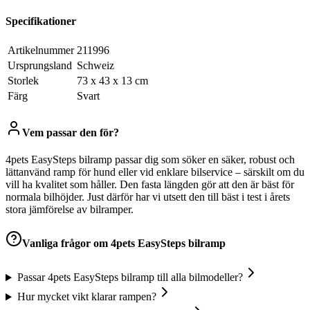
Specifikationer
Artikelnummer
211996
Ursprungsland
Schweiz
Storlek
73 x 43 x 13 cm
Färg
Svart
Vem passar den för?
4pets EasySteps bilramp passar dig som söker en säker, robust och
lättanvänd ramp för hund eller vid enklare bilservice – särskilt om du
vill ha kvalitet som håller. Den fasta längden gör att den är bäst för
normala bilhöjder. Just därför har vi utsett den till bäst i test i årets
stora jämförelse av bilramper.
Vanliga frågor om
4pets EasySteps bilramp
Passar 4pets EasySteps bilramp till alla bilmodeller?
Hur mycket vikt klarar rampen?