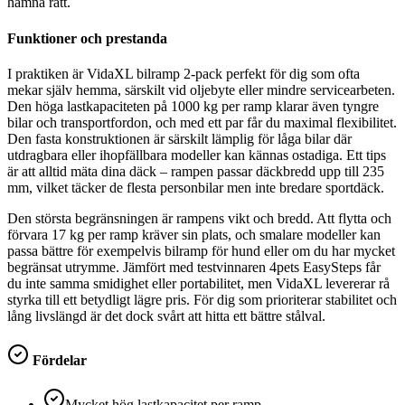
hamna rätt.
Funktioner och prestanda
I praktiken är VidaXL bilramp 2-pack perfekt för dig som ofta
mekar själv hemma, särskilt vid oljebyte eller mindre servicearbeten.
Den höga lastkapaciteten på 1000 kg per ramp klarar även tyngre
bilar och transportfordon, och med ett par får du maximal flexibilitet.
Den fasta konstruktionen är särskilt lämplig för låga bilar där
utdragbara eller ihopfällbara modeller kan kännas ostadiga. Ett tips
är att alltid mäta dina däck – rampen passar däckbredd upp till 235
mm, vilket täcker de flesta personbilar men inte bredare sportdäck.
Den största begränsningen är rampens vikt och bredd. Att flytta och
förvara 17 kg per ramp kräver sin plats, och smalare modeller kan
passa bättre för exempelvis bilramp för hund eller om du har mycket
begränsat utrymme. Jämfört med testvinnaren 4pets EasySteps får
du inte samma smidighet eller portabilitet, men VidaXL levererar rå
styrka till ett betydligt lägre pris. För dig som prioriterar stabilitet och
lång livslängd är det dock svårt att hitta ett bättre stålval.
Fördelar
Mycket hög lastkapacitet per ramp