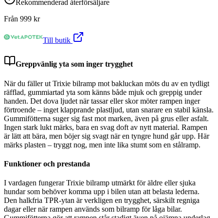
Rekommenderad återförsäljare
Från
999
kr
Till butik
Greppvänlig yta som inger trygghet
När du fäller ut Trixie bilramp mot bakluckan möts du av en tydligt
räfflad, gummiartad yta som känns både mjuk och greppig under
handen. Det dova ljudet när tassar eller skor möter rampen inger
förtroende – inget klapprande plastljud, utan snarare en stabil känsla.
Gummifötterna suger sig fast mot marken, även på grus eller asfalt.
Ingen stark lukt märks, bara en svag doft av nytt material. Rampen
är lätt att bära, men böjer sig svagt när en tyngre hund går upp. Här
märks plasten – tryggt nog, men inte lika stumt som en stålramp.
Funktioner och prestanda
I vardagen fungerar Trixie bilramp utmärkt för äldre eller sjuka
hundar som behöver komma upp i bilen utan att belasta lederna.
Den halkfria TPR-ytan är verkligen en trygghet, särskilt regniga
dagar eller när rampen används som bilramp för låga bilar.
Gummifötterna gör att rampen står stadigt även på ojämna underlag