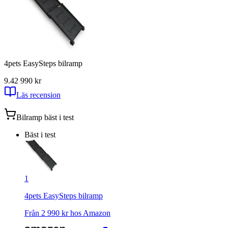
4pets EasySteps bilramp
9.4
2 990
kr
Läs recension
Bilramp
bäst i test
Bäst i test
1
4pets EasySteps bilramp
Från
2 990
kr hos
Amazon