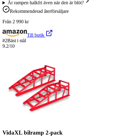
Är rampen halkfri även när den är blöt?
Rekommenderad återförsäljare
Från
2 990
kr
Till butik
#
2
Bäst i stål
9.2
/10
VidaXL bilramp 2-pack