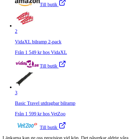
Till butik
2
VidaXL bilramp 2-pack
Från
1 549
kr hos
VidaXL
Till butik
3
Basic Travel utdragbar bilramp
Från
1 599
kr hos
VetZoo
Till butik
Länkarna kan ge oss provision vid köp. Det påverkar aldrig våra