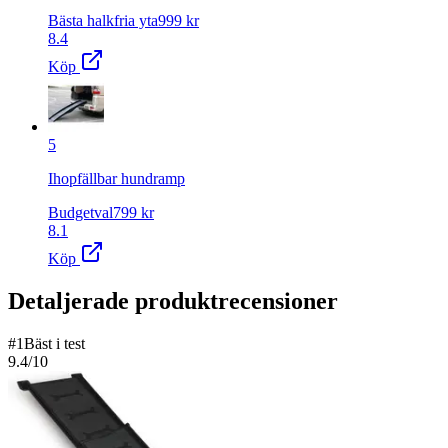
Bästa halkfria yta
999
kr
8.4
Köp
5
Ihopfällbar hundramp
Budgetval
799
kr
8.1
Köp
Detaljerade produktrecensioner
#
1
Bäst i test
9.4
/10