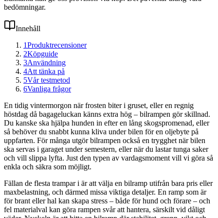
bedömningar.
Innehåll
1
Produktrecensioner
2
Köpguide
3
Användning
4
Att tänka på
5
Vår testmetod
6
Vanliga frågor
En tidig vintermorgon när frosten biter i gruset, eller en regnig
höstdag då bagageluckan känns extra hög – bilrampen gör skillnad.
Du kanske ska hjälpa hunden in efter en lång skogspromenad, eller
så behöver du snabbt kunna kliva under bilen för en oljebyte på
uppfarten. För många utgör bilrampen också en trygghet när bilen
ska servas i garaget under semestern, eller när du lastar tunga saker
och vill slippa lyfta. Just den typen av vardagsmoment vill vi göra så
enkla och säkra som möjligt.
Fällan de flesta trampar i är att välja en bilramp utifrån bara pris eller
maxbelastning, och därmed missa viktiga detaljer. En ramp som är
för brant eller hal kan skapa stress – både för hund och förare – och
fel materialval kan göra rampen svår att hantera, särskilt vid dåligt