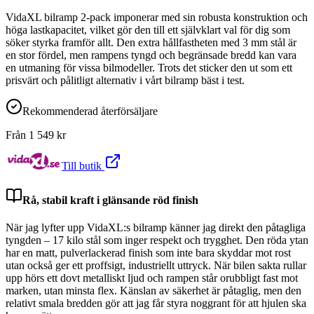
VidaXL bilramp 2-pack imponerar med sin robusta konstruktion och
höga lastkapacitet, vilket gör den till ett självklart val för dig som
söker styrka framför allt. Den extra hållfastheten med 3 mm stål är
en stor fördel, men rampens tyngd och begränsade bredd kan vara
en utmaning för vissa bilmodeller. Trots det sticker den ut som ett
prisvärt och pålitligt alternativ i vårt bilramp bäst i test.
Rekommenderad återförsäljare
Från
1 549
kr
Till butik
Rå, stabil kraft i glänsande röd finish
När jag lyfter upp VidaXL:s bilramp känner jag direkt den påtagliga
tyngden – 17 kilo stål som inger respekt och trygghet. Den röda ytan
har en matt, pulverlackerad finish som inte bara skyddar mot rost
utan också ger ett proffsigt, industriellt uttryck. När bilen sakta rullar
upp hörs ett dovt metalliskt ljud och rampen står orubbligt fast mot
marken, utan minsta flex. Känslan av säkerhet är påtaglig, men den
relativt smala bredden gör att jag får styra noggrant för att hjulen ska