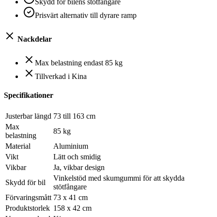
Skydd för bilens stötfångare
Prisvärt alternativ till dyrare ramp
Nackdelar
Max belastning endast 85 kg
Tillverkad i Kina
Specifikationer
Justerbar längd
73 till 163 cm
Max
85 kg
belastning
Material
Aluminium
Vikt
Lätt och smidig
Vikbar
Ja, vikbar design
Vinkelstöd med skumgummi för att skydda
Skydd för bil
stötfångare
Förvaringsmått
73 x 41 cm
Produktstorlek
158 x 42 cm