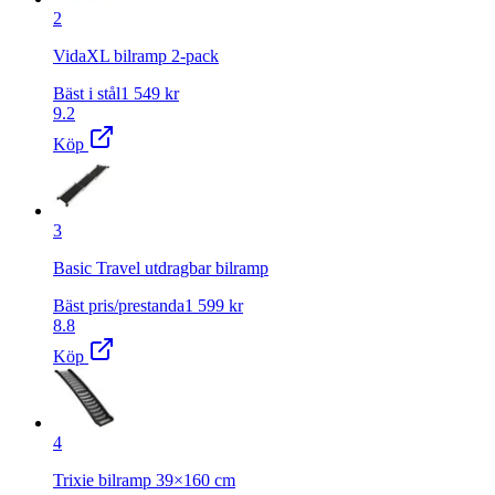
2
VidaXL bilramp 2-pack
Bäst i stål
1 549
kr
9.2
Köp
3
Basic Travel utdragbar bilramp
Bäst pris/prestanda
1 599
kr
8.8
Köp
4
Trixie bilramp 39×160 cm