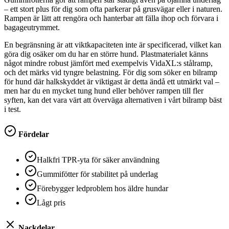
– ett stort plus för dig som ofta parkerar på grusvägar eller i naturen.
Rampen är lätt att rengöra och hanterbar att fälla ihop och förvara i
bagageutrymmet.
En begränsning är att viktkapaciteten inte är specificerad, vilket kan
göra dig osäker om du har en större hund. Plastmaterialet känns
något mindre robust jämfört med exempelvis VidaXL:s stålramp,
och det märks vid tyngre belastning. För dig som söker en bilramp
för hund där halkskyddet är viktigast är detta ändå ett utmärkt val –
men har du en mycket tung hund eller behöver rampen till fler
syften, kan det vara värt att överväga alternativen i vårt bilramp bäst
i test.
Fördelar
Halkfri TPR-yta för säker användning
Gummifötter för stabilitet på underlag
Förebygger ledproblem hos äldre hundar
Lågt pris
Nackdelar