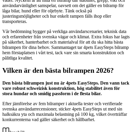
väder. Nyckeln är att hitta en bilramp där stabilitet, grepp, vikt och
användarvänlighet samspelar, oavsett om det gäller en bilramp för
låga bilar, hund eller för oljebyte. Tänk också på
justeringsmöjligheter och hur enkelt rampen fälls ihop eller
transporteras.
Vår bedömning bygger på verkliga användarscenarier, teknisk data
och erfarenheter från svenska vägar och klimat. Extra fokus har lagts
på säkerhet, hanterbarhet och materialval för att du ska hitta bästa
bilrampen för dina behov. Sammantaget tar 4pets EasySteps bilramp
hem förstaplatsen i vårt test, tack vare sin smarta konstruktion och
pålitliga kvalitet.
Vilken är den bästa bilrampen 2026?
Den bästa bilrampen just nu är 4pets EasySteps. Den vann tack
vare robust schweizisk konstruktion, hög stabilitet även för
stora hundar och smidig passform i de flesta bilar.
Efter jämförelse av fem bilramper i aktuella tester och verifierade
svenska användarrecensioner, sticker 4pets EasySteps ut med sin
halksäkra yta och maximala belastning på 100 kg, vilket överträffar
konkurrenterna vad gäller säkerhet och hållbarhet.