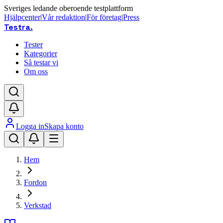
Sveriges ledande oberoende testplattform
Hjälpcenter
|
Vår redaktion
|
För företag
|
Press
Testra
.
Tester
Kategorier
Så testar vi
Om oss
Logga in
Skapa konto
Hem
Fordon
Verkstad