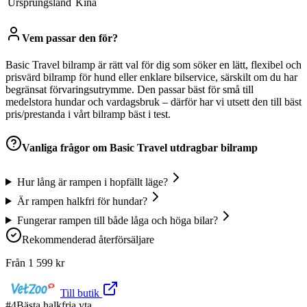
Ursprungsland
Kina
Vem passar den för?
Basic Travel bilramp är rätt val för dig som söker en lätt, flexibel och
prisvärd bilramp för hund eller enklare bilservice, särskilt om du har
begränsat förvaringsutrymme. Den passar bäst för små till
medelstora hundar och vardagsbruk – därför har vi utsett den till bäst
pris/prestanda i vårt bilramp bäst i test.
Vanliga frågor om
Basic Travel utdragbar bilramp
Hur lång är rampen i hopfällt läge?
Är rampen halkfri för hundar?
Fungerar rampen till både låga och höga bilar?
Rekommenderad återförsäljare
Från
1 599
kr
Till butik
#
4
Bästa halkfria yta