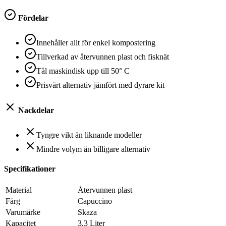
Fördelar
Innehåller allt för enkel kompostering
Tillverkad av återvunnen plast och fisknät
Tål maskindisk upp till 50° C
Prisvärt alternativ jämfört med dyrare kit
Nackdelar
Tyngre vikt än liknande modeller
Mindre volym än billigare alternativ
Specifikationer
Material
Återvunnen plast
Färg
Capuccino
Varumärke
Skaza
Kapacitet
3,3 Liter