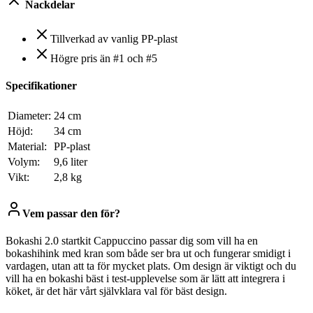
Nackdelar
Tillverkad av vanlig PP-plast
Högre pris än #1 och #5
Specifikationer
Diameter:
24 cm
Höjd:
34 cm
Material:
PP-plast
Volym:
9,6 liter
Vikt:
2,8 kg
Vem passar den för?
Bokashi 2.0 startkit Cappuccino passar dig som vill ha en
bokashihink med kran som både ser bra ut och fungerar smidigt i
vardagen, utan att ta för mycket plats. Om design är viktigt och du
vill ha en bokashi bäst i test-upplevelse som är lätt att integrera i
köket, är det här vårt självklara val för bäst design.