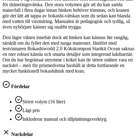
för dräneringsvätska. Den stora volymen gör att du kan samla
matavfall i flera dagar innan hinken behöver tömmas, och kranen
gör det lätt att tappa av bokashi-vätskan som du sedan kan blanda
med vatten till växtnäring. Manualen är pedagogisk och tydlig, så
även nybörjare känner sig snabbt trygga.
Den lägre vikten innebär dock att hinken kan kännas lite ranglig,
särskilt om du fyller den med tunga matrester. Jämfört med
testvinnaren Bokashiworld 2.0 Kökskompost Startkit Ocean saknas
en mer robust känsla och smarta detaljer som integrerad luktbarriär.
Om du har begränsat utrymme i köket kan de större måtten vara en
nackdel – men för prismedvetna hushåll är detta fortfarande en
mycket funktionell bokashihink med kran.
Fördelar
Störst volym (16 liter)
Lågt pris
Inkluderar manual och tillplattningsverktyg
Nackdelar