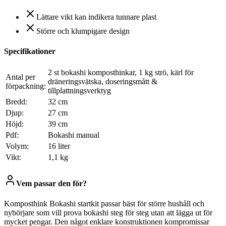
Lättare vikt kan indikera tunnare plast
Större och klumpigare design
Specifikationer
2 st bokashi komposthinkar, 1 kg strö, kärl för
Antal per
dräneringsvätska, doseringsmått &
förpackning:
tillplattningsverktyg
Bredd:
32 cm
Djup:
27 cm
Höjd:
39 cm
Pdf:
Bokashi manual
Volym:
16 liter
Vikt:
1,1 kg
Vem passar den för?
Komposthink Bokashi startkit passar bäst för större hushåll och
nybörjare som vill prova bokashi steg för steg utan att lägga ut för
mycket pengar. Den något enklare konstruktionen kompromissar