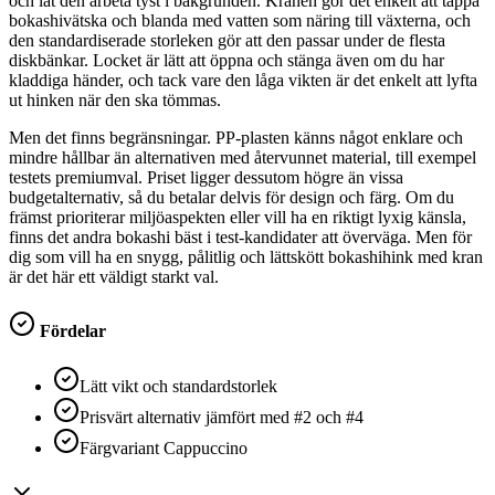
och låt den arbeta tyst i bakgrunden. Kranen gör det enkelt att tappa
bokashivätska och blanda med vatten som näring till växterna, och
den standardiserade storleken gör att den passar under de flesta
diskbänkar. Locket är lätt att öppna och stänga även om du har
kladdiga händer, och tack vare den låga vikten är det enkelt att lyfta
ut hinken när den ska tömmas.
Men det finns begränsningar. PP-plasten känns något enklare och
mindre hållbar än alternativen med återvunnet material, till exempel
testets premiumval. Priset ligger dessutom högre än vissa
budgetalternativ, så du betalar delvis för design och färg. Om du
främst prioriterar miljöaspekten eller vill ha en riktigt lyxig känsla,
finns det andra bokashi bäst i test-kandidater att överväga. Men för
dig som vill ha en snygg, pålitlig och lättskött bokashihink med kran
är det här ett väldigt starkt val.
Fördelar
Lätt vikt och standardstorlek
Prisvärt alternativ jämfört med #2 och #4
Färgvariant Cappuccino