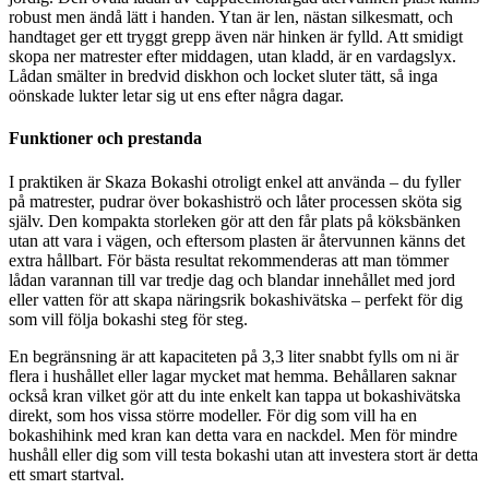
robust men ändå lätt i handen. Ytan är len, nästan silkesmatt, och
handtaget ger ett tryggt grepp även när hinken är fylld. Att smidigt
skopa ner matrester efter middagen, utan kladd, är en vardagslyx.
Lådan smälter in bredvid diskhon och locket sluter tätt, så inga
oönskade lukter letar sig ut ens efter några dagar.
Funktioner och prestanda
I praktiken är Skaza Bokashi otroligt enkel att använda – du fyller
på matrester, pudrar över bokashiströ och låter processen sköta sig
själv. Den kompakta storleken gör att den får plats på köksbänken
utan att vara i vägen, och eftersom plasten är återvunnen känns det
extra hållbart. För bästa resultat rekommenderas att man tömmer
lådan varannan till var tredje dag och blandar innehållet med jord
eller vatten för att skapa näringsrik bokashivätska – perfekt för dig
som vill följa bokashi steg för steg.
En begränsning är att kapaciteten på 3,3 liter snabbt fylls om ni är
flera i hushållet eller lagar mycket mat hemma. Behållaren saknar
också kran vilket gör att du inte enkelt kan tappa ut bokashivätska
direkt, som hos vissa större modeller. För dig som vill ha en
bokashihink med kran kan detta vara en nackdel. Men för mindre
hushåll eller dig som vill testa bokashi utan att investera stort är detta
ett smart startval.