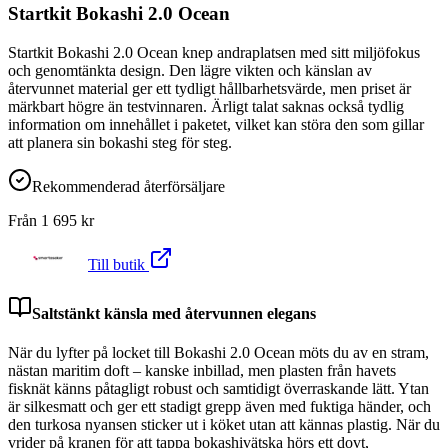
Startkit Bokashi 2.0 Ocean
Startkit Bokashi 2.0 Ocean knep andraplatsen med sitt miljöfokus
och genomtänkta design. Den lägre vikten och känslan av
återvunnet material ger ett tydligt hållbarhetsvärde, men priset är
märkbart högre än testvinnaren. Ärligt talat saknas också tydlig
information om innehållet i paketet, vilket kan störa den som gillar
att planera sin bokashi steg för steg.
Rekommenderad återförsäljare
Från
1 695
kr
Till butik
Saltstänkt känsla med återvunnen elegans
När du lyfter på locket till Bokashi 2.0 Ocean möts du av en stram,
nästan maritim doft – kanske inbillad, men plasten från havets
fisknät känns påtagligt robust och samtidigt överraskande lätt. Ytan
är silkesmatt och ger ett stadigt grepp även med fuktiga händer, och
den turkosa nyansen sticker ut i köket utan att kännas plastig. När du
vrider på kranen för att tappa bokashivätska hörs ett dovt,