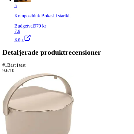
5
Komposthink Bokashi startkit
Budgetval
979
kr
7.9
Köp
Detaljerade produktrecensioner
#
1
Bäst i test
9.6
/10