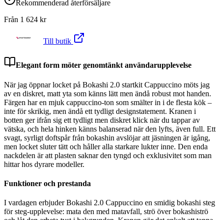
Rekommenderad återförsäljare
Från
1 624
kr
Till butik
Elegant form möter genomtänkt användarupplevelse
När jag öppnar locket på Bokashi 2.0 startkit Cappuccino möts jag
av en diskret, matt yta som känns lätt men ändå robust mot handen.
Färgen har en mjuk cappuccino-ton som smälter in i de flesta kök –
inte för skrikig, men ändå ett tydligt designstatement. Kranen i
botten ger ifrån sig ett tydligt men diskret klick när du tappar av
vätska, och hela hinken känns balanserad när den lyfts, även full. Ett
svagt, syrligt doftspår från bokashin avslöjar att jäsningen är igång,
men locket sluter tätt och håller alla starkare lukter inne. Den enda
nackdelen är att plasten saknar den tyngd och exklusivitet som man
hittar hos dyrare modeller.
Funktioner och prestanda
I vardagen erbjuder Bokashi 2.0 Cappuccino en smidig bokashi steg
för steg-upplevelse: mata den med matavfall, strö över bokashiströ