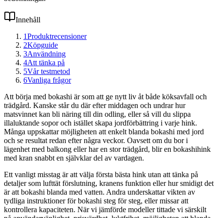
Innehåll
1
Produktrecensioner
2
Köpguide
3
Användning
4
Att tänka på
5
Vår testmetod
6
Vanliga frågor
Att börja med bokashi är som att ge nytt liv åt både köksavfall och
trädgård. Kanske står du där efter middagen och undrar hur
matsvinnet kan bli näring till din odling, eller så vill du slippa
illaluktande sopor och istället skapa jordförbättring i varje hink.
Många uppskattar möjligheten att enkelt blanda bokashi med jord
och se resultat redan efter några veckor. Oavsett om du bor i
lägenhet med balkong eller har en stor trädgård, blir en bokashihink
med kran snabbt en självklar del av vardagen.
Ett vanligt misstag är att välja första bästa hink utan att tänka på
detaljer som lufttät förslutning, kranens funktion eller hur smidigt det
är att bokashi blanda med vatten. Andra underskattar vikten av
tydliga instruktioner för bokashi steg för steg, eller missar att
kontrollera kapaciteten. När vi jämförde modeller tittade vi särskilt