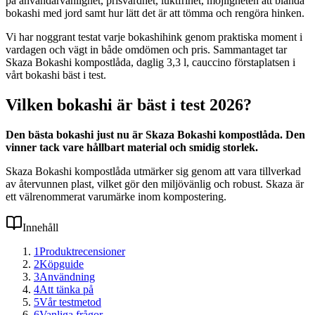
på användarvänlighet, prisvärdhet, luktfrihet, möjligheten att blanda
bokashi med jord samt hur lätt det är att tömma och rengöra hinken.
Vi har noggrant testat varje bokashihink genom praktiska moment i
vardagen och vägt in både omdömen och pris. Sammantaget tar
Skaza Bokashi kompostlåda, daglig 3,3 l, cauccino förstaplatsen i
vårt bokashi bäst i test.
Vilken bokashi är bäst i test 2026?
Den bästa bokashi just nu är Skaza Bokashi kompostlåda. Den
vinner tack vare hållbart material och smidig storlek.
Skaza Bokashi kompostlåda utmärker sig genom att vara tillverkad
av återvunnen plast, vilket gör den miljövänlig och robust. Skaza är
ett välrenommerat varumärke inom kompostering.
Innehåll
1
Produktrecensioner
2
Köpguide
3
Användning
4
Att tänka på
5
Vår testmetod
6
Vanliga frågor