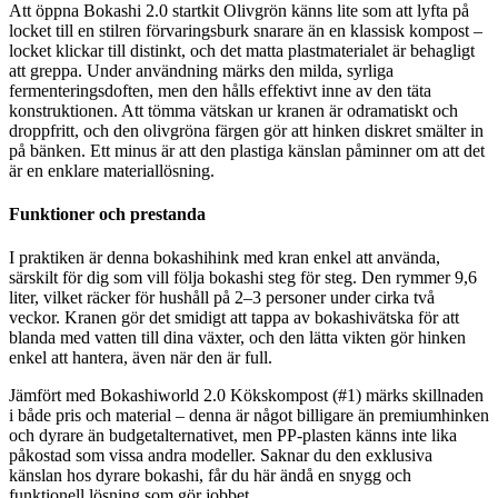
Att öppna Bokashi 2.0 startkit Olivgrön känns lite som att lyfta på
locket till en stilren förvaringsburk snarare än en klassisk kompost –
locket klickar till distinkt, och det matta plastmaterialet är behagligt
att greppa. Under användning märks den milda, syrliga
fermenteringsdoften, men den hålls effektivt inne av den täta
konstruktionen. Att tömma vätskan ur kranen är odramatiskt och
droppfritt, och den olivgröna färgen gör att hinken diskret smälter in
på bänken. Ett minus är att den plastiga känslan påminner om att det
är en enklare materiallösning.
Funktioner och prestanda
I praktiken är denna bokashihink med kran enkel att använda,
särskilt för dig som vill följa bokashi steg för steg. Den rymmer 9,6
liter, vilket räcker för hushåll på 2–3 personer under cirka två
veckor. Kranen gör det smidigt att tappa av bokashivätska för att
blanda med vatten till dina växter, och den lätta vikten gör hinken
enkel att hantera, även när den är full.
Jämfört med Bokashiworld 2.0 Kökskompost (#1) märks skillnaden
i både pris och material – denna är något billigare än premiumhinken
och dyrare än budgetalternativet, men PP-plasten känns inte lika
påkostad som vissa andra modeller. Saknar du den exklusiva
känslan hos dyrare bokashi, får du här ändå en snygg och
funktionell lösning som gör jobbet.