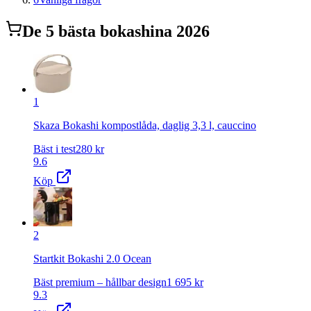
De
5
bästa
bokashi
na 2026
1
Skaza Bokashi kompostlåda, daglig 3,3 l, cauccino
Bäst i test
280
kr
9.6
Köp
2
Startkit Bokashi 2.0 Ocean
Bäst premium – hållbar design
1 695
kr
9.3