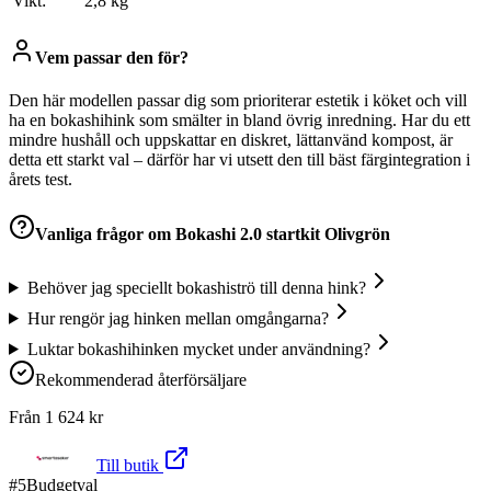
Vikt:
2,8 kg
Vem passar den för?
Den här modellen passar dig som prioriterar estetik i köket och vill
ha en bokashihink som smälter in bland övrig inredning. Har du ett
mindre hushåll och uppskattar en diskret, lättanvänd kompost, är
detta ett starkt val – därför har vi utsett den till bäst färgintegration i
årets test.
Vanliga frågor om
Bokashi 2.0 startkit Olivgrön
Behöver jag speciellt bokashiströ till denna hink?
Hur rengör jag hinken mellan omgångarna?
Luktar bokashihinken mycket under användning?
Rekommenderad återförsäljare
Från
1 624
kr
Till butik
#
5
Budgetval