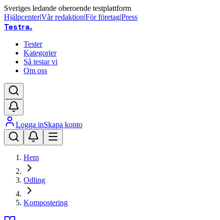
Sveriges ledande oberoende testplattform
Hjälpcenter
|
Vår redaktion
|
För företag
|
Press
Testra
.
Tester
Kategorier
Så testar vi
Om oss
Logga in
Skapa konto
Hem
Odling
Kompostering