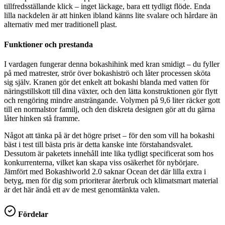
tillfredsställande klick – inget läckage, bara ett tydligt flöde. Enda
lilla nackdelen är att hinken ibland känns lite svalare och hårdare än
alternativ med mer traditionell plast.
Funktioner och prestanda
I vardagen fungerar denna bokashihink med kran smidigt – du fyller
på med matrester, strör över bokashiströ och låter processen sköta
sig själv. Kranen gör det enkelt att bokashi blanda med vatten för
näringstillskott till dina växter, och den lätta konstruktionen gör flytt
och rengöring mindre ansträngande. Volymen på 9,6 liter räcker gott
till en normalstor familj, och den diskreta designen gör att du gärna
låter hinken stå framme.
Något att tänka på är det högre priset – för den som vill ha bokashi
bäst i test till bästa pris är detta kanske inte förstahandsvalet.
Dessutom är paketets innehåll inte lika tydligt specificerat som hos
konkurrenterna, vilket kan skapa viss osäkerhet för nybörjare.
Jämfört med Bokashiworld 2.0 saknar Ocean det där lilla extra i
betyg, men för dig som prioriterar återbruk och klimatsmart material
är det här ändå ett av de mest genomtänkta valen.
Fördelar