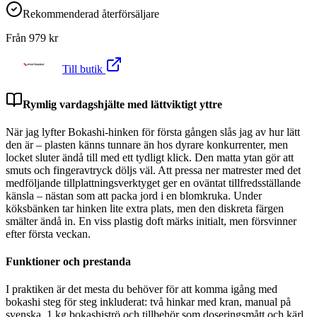
Rekommenderad återförsäljare
Från
979
kr
Till butik
Rymlig vardagshjälte med lättviktigt yttre
När jag lyfter Bokashi-hinken för första gången slås jag av hur lätt
den är – plasten känns tunnare än hos dyrare konkurrenter, men
locket sluter ändå till med ett tydligt klick. Den matta ytan gör att
smuts och fingeravtryck döljs väl. Att pressa ner matrester med det
medföljande tillplattningsverktyget ger en oväntat tillfredsställande
känsla – nästan som att packa jord i en blomkruka. Under
köksbänken tar hinken lite extra plats, men den diskreta färgen
smälter ändå in. En viss plastig doft märks initialt, men försvinner
efter första veckan.
Funktioner och prestanda
I praktiken är det mesta du behöver för att komma igång med
bokashi steg för steg inkluderat: två hinkar med kran, manual på
svenska, 1 kg bokashiströ och tillbehör som doseringsmått och kärl