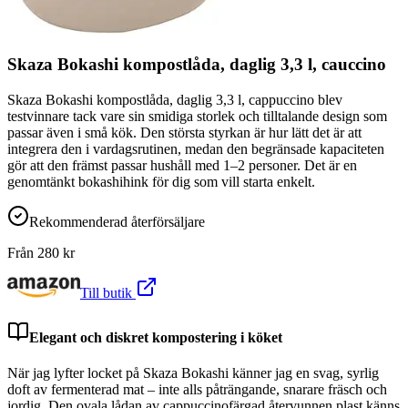
Skaza Bokashi kompostlåda, daglig 3,3 l, cauccino
Skaza Bokashi kompostlåda, daglig 3,3 l, cappuccino blev
testvinnare tack vare sin smidiga storlek och tilltalande design som
passar även i små kök. Den största styrkan är hur lätt det är att
integrera den i vardagsrutinen, medan den begränsade kapaciteten
gör att den främst passar hushåll med 1–2 personer. Det är en
genomtänkt bokashihink för dig som vill starta enkelt.
Rekommenderad återförsäljare
Från
280
kr
Till butik
Elegant och diskret kompostering i köket
När jag lyfter locket på Skaza Bokashi känner jag en svag, syrlig
doft av fermenterad mat – inte alls påträngande, snarare fräsch och
jordig. Den ovala lådan av cappuccinofärgad återvunnen plast känns