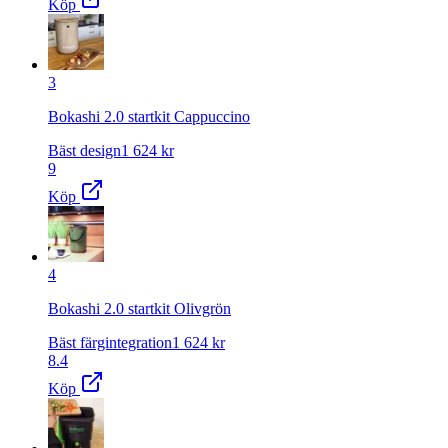
Köp
3
Bokashi 2.0 startkit Cappuccino
Bäst design
1 624
kr
9
Köp
4
Bokashi 2.0 startkit Olivgrön
Bäst färgintegration
1 624
kr
8.4
Köp