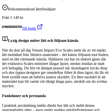
Rekommenderad återförsäljare
Från
1 149
kr
Till butik
Lyxig design möter lätt och följsam känsla
När du drar på dig Venum Impact Evo Scales möts du av ett mjukt,
lätt motstånd från Skintex-materialet – det känns följsamt mot huden,
med en lätt värmande känsla. Hjälmens yta har en diskret glans där
det exklusiva Scales-mönstret fångar ljuset, medan insidan är matt
och behaglig. Du hör ett dämpat prassel när skumlagren trycks ihop
och den öppna designen ger omedelbar frihet åt dina ögon; du får ett
brett synfält utan att behöva justera skyddet. En liten nackdel är att
materialet kan bli varmt vid riktigt långa pass, särskilt om du svettas
mycket.
Funktioner och prestanda
I praktisk användning märks direkt hur lätt och stabil denna
sparringhjälm sitter – även under snabba sidoförflyttningar och