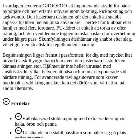
I vardagen levererar GROOFOO ett imponerande skydd för både
nybörjare och mer erfarna utövare inom boxning, kickboxning och
taekwondo. Den justerbara designen gör det enkelt att snabbt
anpassa hjälmen mellan olika användare – perfekt för klubbar eller
familjer med flera idrottare. PU-lädret är enkelt att torka av efter
träning, och den ventilerande toppen minskar risken för överhettning
under längre pass. Skumfyllningen återhämtar sig snabbt efter slag,
vilket gör den idealisk för regelbunden sparring.
Begränsningen ligger främst i passformen: för dig med mycket litet
huvud (särskilt yngre barn) kan även den justerbara L-storleken
kännas aningen stor. Hjälmen är inte heller utrustad med
ansiktsskydd, vilket betyder att näsa och mun är exponerade vid
hårdare träning. För avancerade tävlingsutövare som kräver
maximalt skydd kring ansiktet kan det därför vara värt att se på
andra alternativ.
Fördelar
Välbalanserad stötdämpning med extra vaddering vid
haka, öron och panna
Tätsittande och stabil passform som håller sig på plats