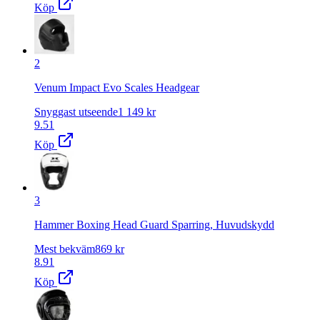
Köp
2
Venum Impact Evo Scales Headgear
Snyggast utseende
1 149
kr
9.51
Köp
3
Hammer Boxing Head Guard Sparring, Huvudskydd
Mest bekväm
869
kr
8.91
Köp