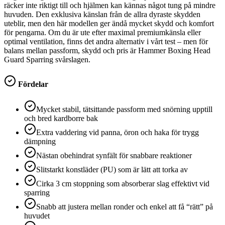
räcker inte riktigt till och hjälmen kan kännas något tung på mindre
huvuden. Den exklusiva känslan från de allra dyraste skydden
uteblir, men den här modellen ger ändå mycket skydd och komfort
för pengarna. Om du är ute efter maximal premiumkänsla eller
optimal ventilation, finns det andra alternativ i vårt test – men för
balans mellan passform, skydd och pris är Hammer Boxing Head
Guard Sparring svårslagen.
Fördelar
Mycket stabil, tätsittande passform med snörning upptill
och bred kardborre bak
Extra vaddering vid panna, öron och haka för trygg
dämpning
Nästan obehindrat synfält för snabbare reaktioner
Slitstarkt konstläder (PU) som är lätt att torka av
Cirka 3 cm stoppning som absorberar slag effektivt vid
sparring
Snabb att justera mellan ronder och enkel att få “rätt” på
huvudet