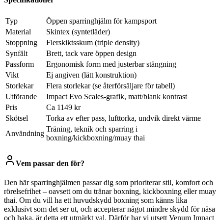
Typ
Öppen sparringhjälm för kampsport
Material
Skintex (syntetläder)
Stoppning
Flerskiktsskum (triple density)
Synfält
Brett, tack vare öppen design
Passform
Ergonomisk form med justerbar stängning
Vikt
Ej angiven (lätt konstruktion)
Storlekar
Flera storlekar (se återförsäljare för tabell)
Utförande
Impact Evo Scales-grafik, matt/blank kontrast
Pris
Ca 1149 kr
Skötsel
Torka av efter pass, lufttorka, undvik direkt värme
Träning, teknik och sparring i
Användning
boxning/kickboxning/muay thai
Vem passar den för?
Den här sparringhjälmen passar dig som prioriterar stil, komfort och
rörelsefrihet – oavsett om du tränar boxning, kickboxning eller muay
thai. Om du vill ha ett huvudskydd boxning som känns lika
exklusivt som det ser ut, och accepterar något mindre skydd för näsa
och haka, är detta ett utmärkt val. Därför har vi utsett Venum Impact