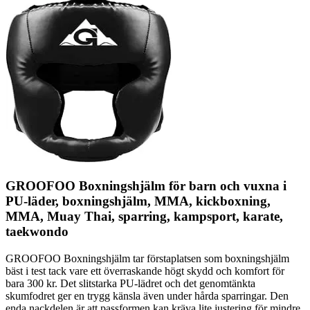
GROOFOO Boxningshjälm för barn och vuxna i
PU-läder, boxningshjälm, MMA, kickboxning,
MMA, Muay Thai, sparring, kampsport, karate,
taekwondo
GROOFOO Boxningshjälm tar förstaplatsen som boxningshjälm
bäst i test tack vare ett överraskande högt skydd och komfort för
bara 300 kr. Det slitstarka PU-lädret och det genomtänkta
skumfodret ger en trygg känsla även under hårda sparringar. Den
enda nackdelen är att passformen kan kräva lite justering för mindre