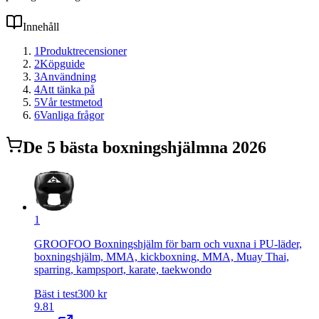
Innehåll
1
Produktrecensioner
2
Köpguide
3
Användning
4
Att tänka på
5
Vår testmetod
6
Vanliga frågor
De
5
bästa
boxningshjälm
na 2026
1
GROOFOO Boxningshjälm för barn och vuxna i PU-läder,
boxningshjälm, MMA, kickboxning, MMA, Muay Thai,
sparring, kampsport, karate, taekwondo
Bäst i test
300
kr
9.81