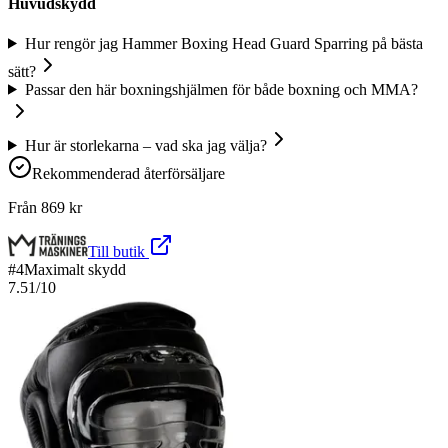
Huvudskydd
Hur rengör jag Hammer Boxing Head Guard Sparring på bästa
sätt?
Passar den här boxningshjälmen för både boxning och MMA?
Hur är storlekarna – vad ska jag välja?
Rekommenderad återförsäljare
Från
869
kr
Till butik
#
4
Maximalt skydd
7.51
/10