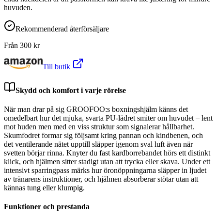
huvuden.
Rekommenderad återförsäljare
Från
300
kr
Till butik
Skydd och komfort i varje rörelse
När man drar på sig GROOFOO:s boxningshjälm känns det
omedelbart hur det mjuka, svarta PU-lädret smiter om huvudet – lent
mot huden men med en viss struktur som signalerar hållbarhet.
Skumfodret formar sig följsamt kring pannan och kindbenen, och
det ventilerande nätet upptill släpper igenom sval luft även när
svetten börjar rinna. Knyter du fast kardborrebandet hörs ett distinkt
klick, och hjälmen sitter stadigt utan att trycka eller skava. Under ett
intensivt sparringpass märks hur öronöppningarna släpper in ljudet
av tränarens instruktioner, och hjälmen absorberar stötar utan att
kännas tung eller klumpig.
Funktioner och prestanda