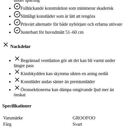
under sparring
Fulltäckande konstruktion som minimerar skaderisk
Slittåligt konstläder som är lätt att rengöra
Prisvärt alternativ för både nybörjare och erfarna utövare
Justerbart för huvudmått 51–60 cm
Nackdelar
Begränsad ventilation gör att det kan bli varmt under
längre pass
Kindskydden kan skymma sikten en aning nedåt
Konstläder andas sämre än premiumläder
Öronsektionerna kan dämpa omgivande ljud mer än
önskat
Specifikationer
Varumärke
GROOFOO
Färg
Svart