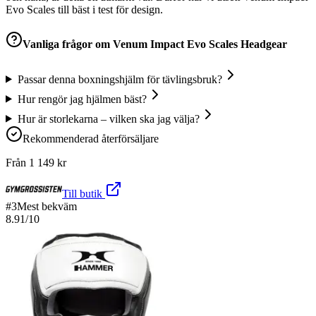
Evo Scales till bäst i test för design.
Vanliga frågor om
Venum Impact Evo Scales Headgear
Passar denna boxningshjälm för tävlingsbruk?
Hur rengör jag hjälmen bäst?
Hur är storlekarna – vilken ska jag välja?
Rekommenderad återförsäljare
Från
1 149
kr
Till butik
#
3
Mest bekväm
8.91
/10