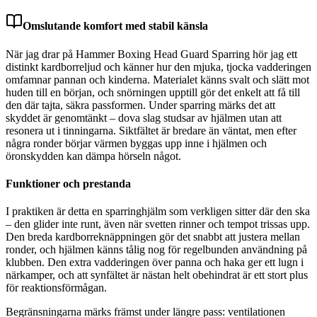
Omslutande komfort med stabil känsla
När jag drar på Hammer Boxing Head Guard Sparring hör jag ett
distinkt kardborreljud och känner hur den mjuka, tjocka vadderingen
omfamnar pannan och kinderna. Materialet känns svalt och slätt mot
huden till en början, och snörningen upptill gör det enkelt att få till
den där tajta, säkra passformen. Under sparring märks det att
skyddet är genomtänkt – dova slag studsar av hjälmen utan att
resonera ut i tinningarna. Siktfältet är bredare än väntat, men efter
några ronder börjar värmen byggas upp inne i hjälmen och
öronskydden kan dämpa hörseln något.
Funktioner och prestanda
I praktiken är detta en sparringhjälm som verkligen sitter där den ska
– den glider inte runt, även när svetten rinner och tempot trissas upp.
Den breda kardborreknäppningen gör det snabbt att justera mellan
ronder, och hjälmen känns tålig nog för regelbunden användning på
klubben. Den extra vadderingen över panna och haka ger ett lugn i
närkamper, och att synfältet är nästan helt obehindrat är ett stort plus
för reaktionsförmågan.
Begränsningarna märks främst under längre pass: ventilationen