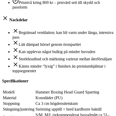
Prisnivå kring 869 kr – prisvärd sett till skydd och
passform
Nackdelar
Begränsad ventilation; kan bli varm under långa, intensiva
pass
Lätt dämpad hörsel genom öronpartiet
Kan upplevas något bulkig på mindre huvuden
Storleksutbud och märkning varierar mellan återförsäljare
Känns mindre “lyxig” i finishen än premiumhjälmar i
toppsegmentet
Specifikationer
Modell
Hammer Boxing Head Guard Sparring
Material
Konstläder (PU)
Stoppning
Ca 3 cm högdensitetskum
Stängning/justering
Snörning upptill + bred kardborre baktill
S/M, M/L (rekommenderat huvudmått ca 51–