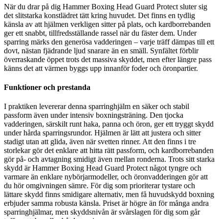
När du drar på dig Hammer Boxing Head Guard Protect sluter sig
det slitstarka konstlädret tätt kring huvudet. Det finns en tydlig
känsla av att hjälmen verkligen sitter på plats, och kardborrebanden
ger ett snabbt, tillfredsställande rassel när du fäster dem. Under
sparring märks den generösa vadderingen – varje träff dämpas till ett
dovt, nästan fjädrande ljud snarare än en smäll. Synfältet förblir
överraskande öppet trots det massiva skyddet, men efter längre pass
känns det att värmen byggs upp innanför foder och öronpartier.
Funktioner och prestanda
I praktiken levererar denna sparringhjälm en säker och stabil
passform även under intensiv boxningsträning. Den tjocka
vadderingen, särskilt runt haka, panna och öron, ger ett tryggt skydd
under hårda sparringsrundor. Hjälmen är lätt att justera och sitter
stadigt utan att glida, även när svetten rinner. Att den finns i tre
storlekar gör det enklare att hitta rätt passform, och kardborrebanden
gör på- och avtagning smidigt även mellan ronderna. Trots sitt starka
skydd är Hammer Boxing Head Guard Protect något tyngre och
varmare än enklare nybörjarmodeller, och öronvadderingen gör att
du hör omgivningen sämre. För dig som prioriterar tystare och
lättare skydd finns smidigare alternativ, men få huvudskydd boxning
erbjuder samma robusta känsla. Priset är högre än för många andra
sparringhjälmar, men skyddsnivån är svårslagen för dig som går