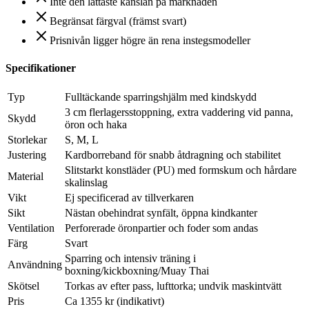
Inte den lättaste känslan på marknaden
Begränsat färgval (främst svart)
Prisnivån ligger högre än rena instegsmodeller
Specifikationer
Typ
Fulltäckande sparringshjälm med kindskydd
3 cm flerlagersstoppning, extra vaddering vid panna,
Skydd
öron och haka
Storlekar
S, M, L
Justering
Kardborreband för snabb åtdragning och stabilitet
Slitstarkt konstläder (PU) med formskum och hårdare
Material
skalinslag
Vikt
Ej specificerad av tillverkaren
Sikt
Nästan obehindrat synfält, öppna kindkanter
Ventilation
Perforerade öronpartier och foder som andas
Färg
Svart
Sparring och intensiv träning i
Användning
boxning/kickboxning/Muay Thai
Skötsel
Torkas av efter pass, lufttorka; undvik maskintvätt
Pris
Ca 1355 kr (indikativt)