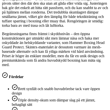
pivots sitter den där den ska utan att glida eller vrida sig. Justeringen
bak gör det enkelt att hitta rätt passform, och du kan snabbt ta av och
på hjälmen mellan ronderna. Det tredubbla skumlagret dämpar
smällarna jämnt, vilket gör den lämplig för både teknikträning och
tuffare sparring i boxning eller muay thai. Rengöringen är smidig:
torka bara av med trasa och låt lufttorka.
Begränsningarna finns främst i skyddsnivån – den öppna
konstruktionen ger utmärkt sikt men lämnar näsa och haka mer
oskyddade än helskyddande varianter, som Hammer Boxing Head
Guard Protect. Skintex-materialet är dessutom varmare än mesh-
baserade alternativ och kan få ytliga märken vid hård användning.
Priset är högre än enklare modeller, men du får en unik design och
premiumkänsla som få andra huvudskydd boxning kan mäta sig
med.
Fördelar
Brett synfält och snabb huvudrörelse tack vare öppen
design
Triple density-skum som dämpar slag på ett jämnt,
behagligt sätt