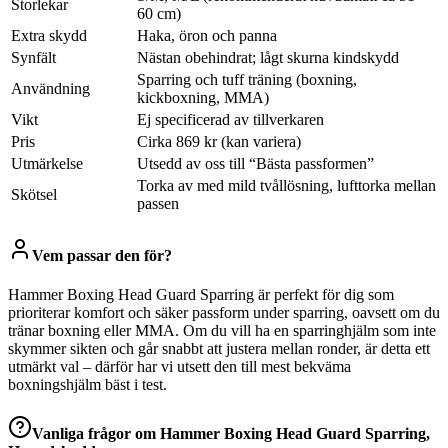
Storlekar
60 cm)
Extra skydd
Haka, öron och panna
Synfält
Nästan obehindrat; lågt skurna kindskydd
Sparring och tuff träning (boxning,
Användning
kickboxning, MMA)
Vikt
Ej specificerad av tillverkaren
Pris
Cirka 869 kr (kan variera)
Utmärkelse
Utsedd av oss till “Bästa passformen”
Torka av med mild tvållösning, lufttorka mellan
Skötsel
passen
Vem passar den för?
Hammer Boxing Head Guard Sparring är perfekt för dig som
prioriterar komfort och säker passform under sparring, oavsett om du
tränar boxning eller MMA. Om du vill ha en sparringhjälm som inte
skymmer sikten och går snabbt att justera mellan ronder, är detta ett
utmärkt val – därför har vi utsett den till mest bekväma
boxningshjälm bäst i test.
Vanliga frågor om
Hammer Boxing Head Guard Sparring,