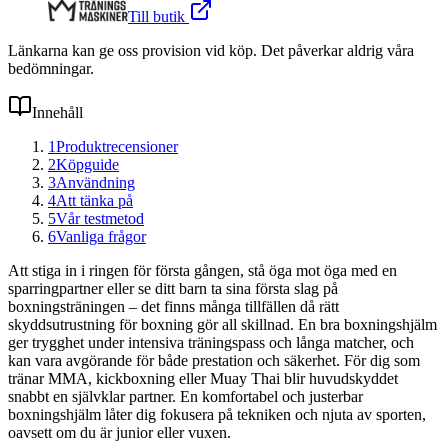
Till butik
Länkarna kan ge oss provision vid köp. Det påverkar aldrig våra
bedömningar.
Innehåll
1
Produktrecensioner
2
Köpguide
3
Användning
4
Att tänka på
5
Vår testmetod
6
Vanliga frågor
Att stiga in i ringen för första gången, stå öga mot öga med en
sparringpartner eller se ditt barn ta sina första slag på
boxningsträningen – det finns många tillfällen då rätt
skyddsutrustning för boxning gör all skillnad. En bra boxningshjälm
ger trygghet under intensiva träningspass och långa matcher, och
kan vara avgörande för både prestation och säkerhet. För dig som
tränar MMA, kickboxning eller Muay Thai blir huvudskyddet
snabbt en självklar partner. En komfortabel och justerbar
boxningshjälm låter dig fokusera på tekniken och njuta av sporten,
oavsett om du är junior eller vuxen.