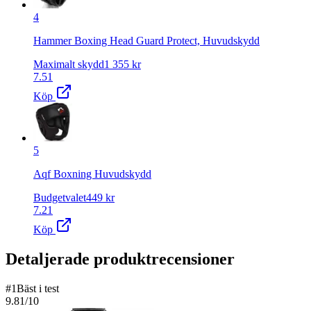
4
Hammer Boxing Head Guard Protect, Huvudskydd
Maximalt skydd
1 355
kr
7.51
Köp
5
Aqf Boxning Huvudskydd
Budgetvalet
449
kr
7.21
Köp
Detaljerade produktrecensioner
#
1
Bäst i test
9.81
/10