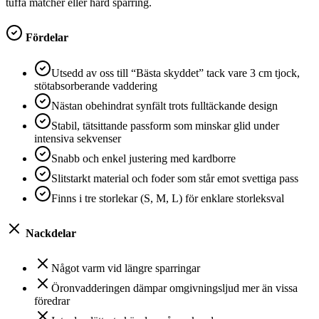
tuffa matcher eller hård sparring.
Fördelar
Utsedd av oss till “Bästa skyddet” tack vare 3 cm tjock,
stötabsorberande vaddering
Nästan obehindrat synfält trots fulltäckande design
Stabil, tätsittande passform som minskar glid under
intensiva sekvenser
Snabb och enkel justering med kardborre
Slitstarkt material och foder som står emot svettiga pass
Finns i tre storlekar (S, M, L) för enklare storleksval
Nackdelar
Något varm vid längre sparringar
Öronvadderingen dämpar omgivningsljud mer än vissa
föredrar