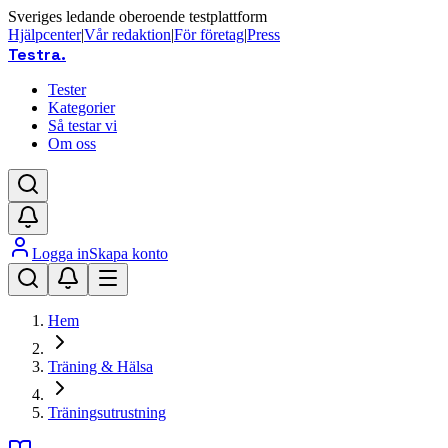
Sveriges ledande oberoende testplattform
Hjälpcenter
|
Vår redaktion
|
För företag
|
Press
Testra
.
Tester
Kategorier
Så testar vi
Om oss
Logga in
Skapa konto
Hem
Träning & Hälsa
Träningsutrustning