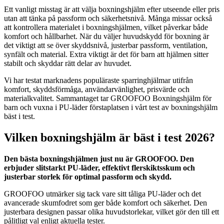
Ett vanligt misstag är att välja boxningshjälm efter utseende eller pris
utan att tänka på passform och säkerhetsnivå. Många missar också
att kontrollera materialet i boxningshjälmen, vilket påverkar både
komfort och hållbarhet. När du väljer huvudskydd för boxning är
det viktigt att se över skyddsnivå, justerbar passform, ventilation,
synfält och material. Extra viktigt är det för barn att hjälmen sitter
stabilt och skyddar rätt delar av huvudet.
Vi har testat marknadens populäraste sparringhjälmar utifrån
komfort, skyddsförmåga, användarvänlighet, prisvärde och
materialkvalitet. Sammantaget tar GROOFOO Boxningshjälm för
barn och vuxna i PU-läder förstaplatsen i vårt test av boxningshjälm
bäst i test.
Vilken boxningshjälm är bäst i test 2026?
Den bästa boxningshjälmen just nu är GROOFOO. Den
erbjuder slitstarkt PU-läder, effektivt flerskiktsskum och
justerbar storlek för optimal passform och skydd.
GROOFOO utmärker sig tack vare sitt tåliga PU-läder och det
avancerade skumfodret som ger både komfort och säkerhet. Den
justerbara designen passar olika huvudstorlekar, vilket gör den till ett
pålitligt val enligt aktuella tester.