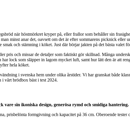
öd när höstmörkret kryper på, eller frallor som behåller sin frasighet 
r man minst anar det, oavsett om det är efter sommarens picknick eller un
smak och stämning i köket. Just där börjar jakten på det bästa valet för
eller pris och missar de detaljer som faktiskt gör skillnad. Många unders
en har lock som släpper in lagom mycket luft, samt hur lätt den är att r
fter hela köket.
vändning i svenska hem under olika årstider. Vi har granskat både klas
i vårt brödbox bäst i test 2024.
k vare sin ikoniska design, generösa rymd och smidiga hantering.
lrena, prisbelönta formgivning och kapacitet på 36 cm. Oberoende tester