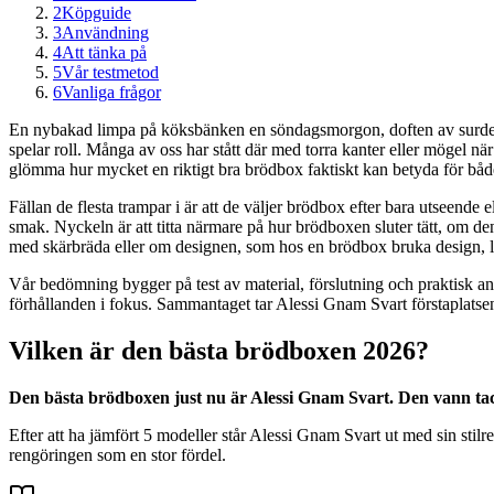
2
Köpguide
3
Användning
4
Att tänka på
5
Vår testmetod
6
Vanliga frågor
En nybakad limpa på köksbänken en söndagsmorgon, doften av surdegsbr
spelar roll. Många av oss har stått där med torra kanter eller mögel nä
glömma hur mycket en riktigt bra brödbox faktiskt kan betyda för både 
Fällan de flesta trampar i är att de väljer brödbox efter bara utseende 
smak. Nyckeln är att titta närmare på hur brödboxen sluter tätt, om d
med skärbräda eller om designen, som hos en brödbox bruka design, ly
Vår bedömning bygger på test av material, förslutning och praktisk an
förhållanden i fokus. Sammantaget tar Alessi Gnam Svart förstaplatsen 
Vilken är den bästa brödboxen 2026?
Den bästa brödboxen just nu är Alessi Gnam Svart. Den vann tac
Efter att ha jämfört 5 modeller står Alessi Gnam Svart ut med sin sti
rengöringen som en stor fördel.