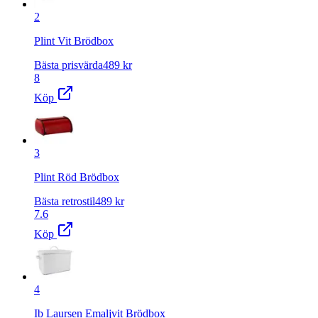
2
Plint Vit Brödbox
Bästa prisvärda
489
kr
8
Köp
3
Plint Röd Brödbox
Bästa retrostil
489
kr
7.6
Köp
4
Ib Laursen Emaljvit Brödbox