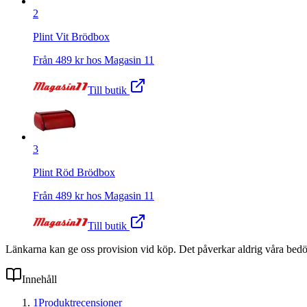
2
Plint Vit Brödbox
Från
489
kr hos
Magasin 11
Till butik
3
Plint Röd Brödbox
Från
489
kr hos
Magasin 11
Till butik
Länkarna kan ge oss provision vid köp. Det påverkar aldrig våra bed
Innehåll
1
Produktrecensioner