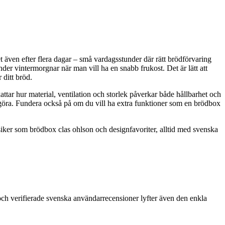
även efter flera dagar – små vardagsstunder där rätt brödförvaring
der vintermorgnar när man vill ha en snabb frukost. Det är lätt att
 ditt bröd.
kattar hur material, ventilation och storlek påverkar både hållbarhet och
engöra. Fundera också på om du vill ha extra funktioner som en brödbox
siker som brödbox clas ohlson och designfavoriter, alltid med svenska
 och verifierade svenska användarrecensioner lyfter även den enkla