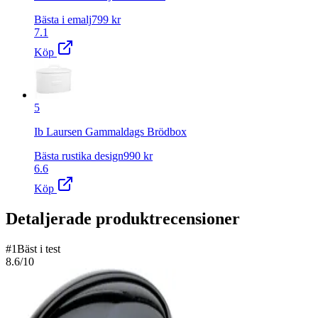
Bästa i emalj
799
kr
7.1
Köp
5
Ib Laursen Gammaldags Brödbox
Bästa rustika design
990
kr
6.6
Köp
Detaljerade produktrecensioner
#
1
Bäst i test
8.6
/10