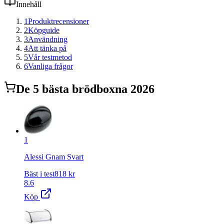
Innehåll
1
Produktrecensioner
2
Köpguide
3
Användning
4
Att tänka på
5
Vår testmetod
6
Vanliga frågor
De
5
bästa
brödbox
na 2026
1
Alessi Gnam Svart
Bäst i test
818
kr
8.6
Köp