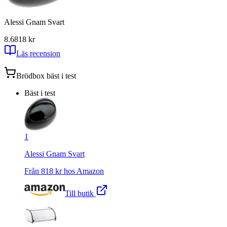
Alessi Gnam Svart
8.6
818
kr
Läs recension
Brödbox
bäst i test
Bäst i test
1
Alessi Gnam Svart
Från
818
kr hos
Amazon
Till butik