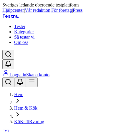
Sveriges ledande oberoende testplattform
Hjälpcenter
|
Vår redaktion
|
För företag
|
Press
Testra
.
Tester
Kategorier
Så testar vi
Om oss
Logga in
Skapa konto
Hem
Hem & Kök
KöKsföRvaring