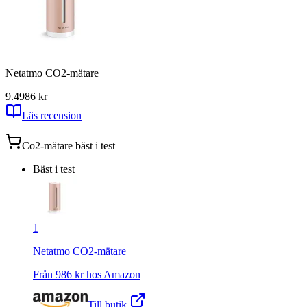
Netatmo CO2-mätare
9.4
986
kr
Läs recension
Co2-mätare
bäst i test
Bäst i test
1
Netatmo CO2-mätare
Från
986
kr hos
Amazon
Till butik