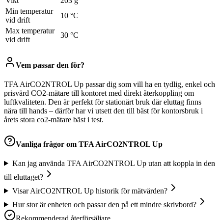
Vikt
203 g
Min temperatur
10 °C
vid drift
Max temperatur
30 °C
vid drift
Vem passar den för?
TFA AirCO2NTROL Up passar dig som vill ha en tydlig, enkel och
prisvärd CO2-mätare till kontoret med direkt återkoppling om
luftkvaliteten. Den är perfekt för stationärt bruk där eluttag finns
nära till hands – därför har vi utsett den till bäst för kontorsbruk i
årets stora co2-mätare bäst i test.
Vanliga frågor om
TFA AirCO2NTROL Up
Kan jag använda TFA AirCO2NTROL Up utan att koppla in den
till eluttaget?
Visar AirCO2NTROL Up historik för mätvärden?
Hur stor är enheten och passar den på ett mindre skrivbord?
Rekommenderad återförsäljare