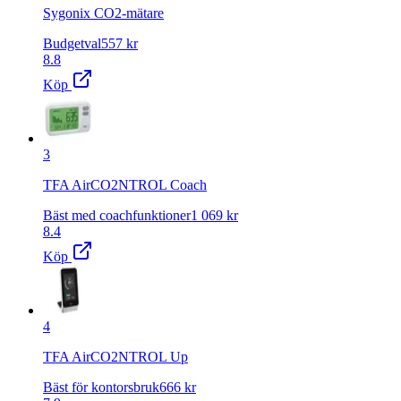
Sygonix CO2-mätare
Budgetval
557
kr
8.8
Köp
3
TFA AirCO2NTROL Coach
Bäst med coachfunktioner
1 069
kr
8.4
Köp
4
TFA AirCO2NTROL Up
Bäst för kontorsbruk
666
kr