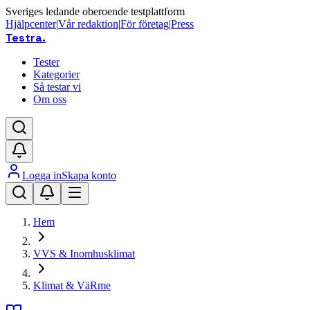
Sveriges ledande oberoende testplattform
Hjälpcenter
|
Vår redaktion
|
För företag
|
Press
Testra
.
Tester
Kategorier
Så testar vi
Om oss
Logga in
Skapa konto
Hem
VVS & Inomhusklimat
Klimat & VäRme