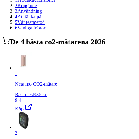
2
Köpguide
3
Användning
4
Att tänka på
5
Vår testmetod
6
Vanliga frågor
De
4
bästa
co2-mätare
na 2026
1
Netatmo CO2-mätare
Bäst i test
986
kr
9.4
Köp
2