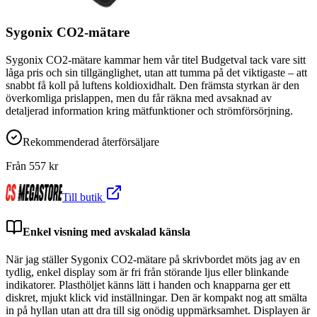
Sygonix CO2-mätare
Sygonix CO2-mätare kammar hem vår titel Budgetval tack vare sitt
låga pris och sin tillgänglighet, utan att tumma på det viktigaste – att
snabbt få koll på luftens koldioxidhalt. Den främsta styrkan är den
överkomliga prislappen, men du får räkna med avsaknad av
detaljerad information kring mätfunktioner och strömförsörjning.
Rekommenderad återförsäljare
Från
557
kr
Till butik
Enkel visning med avskalad känsla
När jag ställer Sygonix CO2-mätare på skrivbordet möts jag av en
tydlig, enkel display som är fri från störande ljus eller blinkande
indikatorer. Plasthöljet känns lätt i handen och knapparna ger ett
diskret, mjukt klick vid inställningar. Den är kompakt nog att smälta
in på hyllan utan att dra till sig onödig uppmärksamhet. Displayen är