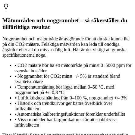
Mätområden och noggrannhet – så säkerställer du
tillförlitliga resultat
Noggrannhet och mätområde är avgörande för att du ska kunna lita
på din CO2-mätare. Felaktiga mätvärden kan leda till onödiga
åtgärder eller att du missar dålig luft. Här är det viktigt att granska
specifikationerna noga.
•
CO2-mätare bör ha ett mätområde på minst 0–5000 ppm för
svenska bostäder
•
Noggrannhet för CO2: minst +/- 5% är standard bland
kvalitetsmätare
•
Temperaturmätning bör ligga mellan 0–50 °C, med
noggrannhet på +/- 0,3 °C
•
Luftfuktighetsmätning från 0–100 %, noggrannhet +/- 3%
•
Historik och trendkurvor ger bättre överblick över
luftkvaliteten
•
Automatiska kalibreringsfunktioner förenklar underhållet
•
Vissa modeller har färgindikatorer för att snabbt visa
luftkvaliteten