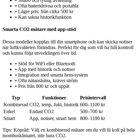
•
Snabb och tydlig avläsning
•
Ofta batteridrivna och portabla
•
Lägre pris: från cirka 500 kr
•
Kan sakna historikfunktion
Smarta CO2-mätare med app-stöd
Dessa modeller kopplas till din smartphone och kan skicka notiser
när luftkvaliteten förändras. Perfekt för dig som vill ha full kontroll
och kunna följa utvecklingen över tid.
•
Stöd för WiFi eller Bluetooth
•
App med historik och notiser
•
Integration med smarta hem-system
•
Ofta nätanslutna, kräver ström
•
Pris från 800 kr och uppåt
Typ
Funktioner
Prisintervall
Kombinerad
CO2, temp, fukt, historik
600–1100 kr
Enkel
Endast CO2
500–700 kr
Smart
App, notiser, smart hem
800–1100 kr
Tips:
Köpråd: Välj en kombinerad mätare om du vill få koll på hela
inomhusklimatet, inte bara CO2.