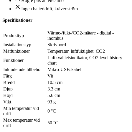
Högre pris än Netatmo
Ingen batteridrift, kräver ström
Specifikationer
Värme-/fukt-/CO2-mätare - digital -
Produkttyp
inomhus
Installationstyp
Skrivbord
Mätfunktioner
Temperatur, luftfuktighet, CO2
Luftkvalitetsindikator, CO2 level history
Funktioner
chart
Inkluderade tillbehör
Mikro-USB-kabel
Färg
Vit
Bredd
10.5 cm
Djup
3.3 cm
Höjd
5.6 cm
Vikt
93 g
Min temperatur vid
0 °C
drift
Max temperatur vid
50 °C
drift