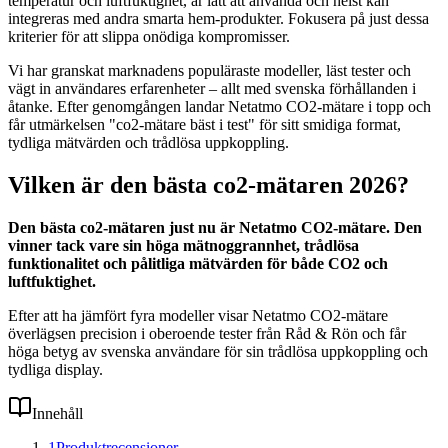
temperatur och luftfuktighet, är lätt att använda och helst kan
integreras med andra smarta hem-produkter. Fokusera på just dessa
kriterier för att slippa onödiga kompromisser.
Vi har granskat marknadens populäraste modeller, läst tester och
vägt in användares erfarenheter – allt med svenska förhållanden i
åtanke. Efter genomgången landar Netatmo CO2-mätare i topp och
får utmärkelsen "co2-mätare bäst i test" för sitt smidiga format,
tydliga mätvärden och trådlösa uppkoppling.
Vilken är den bästa co2-mätaren 2026?
Den bästa co2-mätaren just nu är Netatmo CO2-mätare. Den
vinner tack vare sin höga mätnoggrannhet, trådlösa
funktionalitet och pålitliga mätvärden för både CO2 och
luftfuktighet.
Efter att ha jämfört fyra modeller visar Netatmo CO2-mätare
överlägsen precision i oberoende tester från Råd & Rön och får
höga betyg av svenska användare för sin trådlösa uppkoppling och
tydliga display.
Innehåll
1
Produktrecensioner