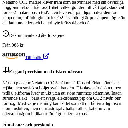
Netatmo CO2-mätare kliver fram som testvinnare med sin osvikliga
noggrannhet och trådlösa frihet, vilket gör den till vårt självklara val
för 'co2-mätare bäst i test'. Den levererar pålitliga mätvärden för
temperatur, luftfuktighet och CO2 – samtidigt är prislappen högre än
enklare modeller och batteribyte krävs då och då.
Rekommenderad återförsäljare
Från
986
kr
Till butik
Elegant precision med diskret närvaro
När du placerar Netatmo CO2-mätare på fönsterbrädan känns det
rejäla, men smäckra höljet sval i handen. Displayen är diskret men
tydlig, siffrorna lyser mjukt utan att störa rummets stämning. Ingen
surrande fläkt—bara ett svagt, elektroniskt pip om CO2-nivån blir
för hög. Med varje mätning känns det som att du får en ärlig insyn i
inomhusluften, men du måste själv hålla koll på batterinivån
eftersom någon indikator för lågt batteri saknas.
Funktioner och prestanda