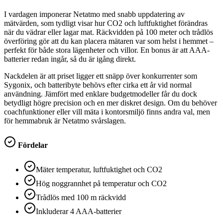
I vardagen imponerar Netatmo med snabb uppdatering av
mätvärden, som tydligt visar hur CO2 och luftfuktighet förändras
när du vädrar eller lagar mat. Räckvidden på 100 meter och trådlös
överföring gör att du kan placera mätaren var som helst i hemmet –
perfekt för både stora lägenheter och villor. En bonus är att AAA-
batterier redan ingår, så du är igång direkt.
Nackdelen är att priset ligger ett snäpp över konkurrenter som
Sygonix, och batteribyte behövs efter cirka ett år vid normal
användning. Jämfört med enklare budgetmodeller får du dock
betydligt högre precision och en mer diskret design. Om du behöver
coachfunktioner eller vill mäta i kontorsmiljö finns andra val, men
för hemmabruk är Netatmo svårslagen.
Fördelar
Mäter temperatur, luftfuktighet och CO2
Hög noggrannhet på temperatur och CO2
Trådlös med 100 m räckvidd
Inkluderar 4 AAA-batterier