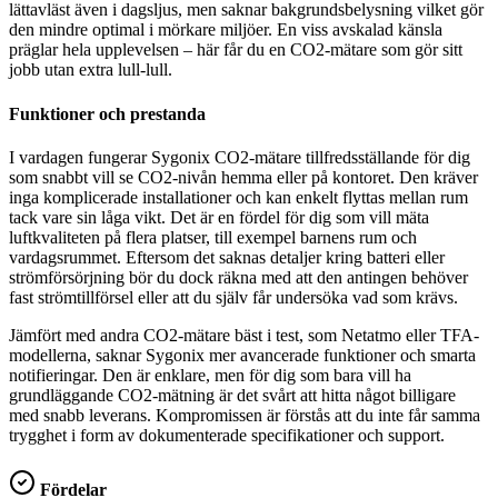
lättavläst även i dagsljus, men saknar bakgrundsbelysning vilket gör
den mindre optimal i mörkare miljöer. En viss avskalad känsla
präglar hela upplevelsen – här får du en CO2-mätare som gör sitt
jobb utan extra lull-lull.
Funktioner och prestanda
I vardagen fungerar Sygonix CO2-mätare tillfredsställande för dig
som snabbt vill se CO2-nivån hemma eller på kontoret. Den kräver
inga komplicerade installationer och kan enkelt flyttas mellan rum
tack vare sin låga vikt. Det är en fördel för dig som vill mäta
luftkvaliteten på flera platser, till exempel barnens rum och
vardagsrummet. Eftersom det saknas detaljer kring batteri eller
strömförsörjning bör du dock räkna med att den antingen behöver
fast strömtillförsel eller att du själv får undersöka vad som krävs.
Jämfört med andra CO2-mätare bäst i test, som Netatmo eller TFA-
modellerna, saknar Sygonix mer avancerade funktioner och smarta
notifieringar. Den är enklare, men för dig som bara vill ha
grundläggande CO2-mätning är det svårt att hitta något billigare
med snabb leverans. Kompromissen är förstås att du inte får samma
trygghet i form av dokumenterade specifikationer och support.
Fördelar