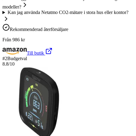
modeller?
Kan jag använda Netatmo CO2-mätare i stora hus eller kontor?
Rekommenderad återförsäljare
Från
986
kr
Till butik
#
2
Budgetval
8.8
/10