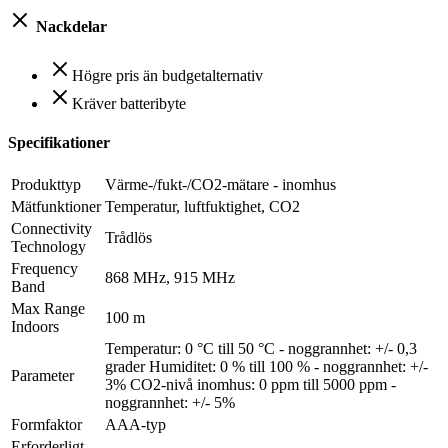
Nackdelar
Högre pris än budgetalternativ
Kräver batteribyte
Specifikationer
Produkttyp
Värme-/fukt-/CO2-mätare - inomhus
Mätfunktioner
Temperatur, luftfuktighet, CO2
Connectivity
Trådlös
Technology
Frequency
868 MHz, 915 MHz
Band
Max Range
100 m
Indoors
Temperatur: 0 °C till 50 °C - noggrannhet: +/- 0,3
grader Humiditet: 0 % till 100 % - noggrannhet: +/-
Parameter
3% CO2-nivå inomhus: 0 ppm till 5000 ppm -
noggrannhet: +/- 5%
Formfaktor
AAA-typ
Erforderligt