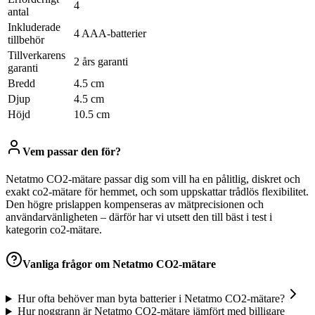
4
antal
Inkluderade
4 AAA-batterier
tillbehör
Tillverkarens
2 års garanti
garanti
Bredd
4.5 cm
Djup
4.5 cm
Höjd
10.5 cm
Vem passar den för?
Netatmo CO2-mätare passar dig som vill ha en pålitlig, diskret och
exakt co2-mätare för hemmet, och som uppskattar trådlös flexibilitet.
Den högre prislappen kompenseras av mätprecisionen och
användarvänligheten – därför har vi utsett den till bäst i test i
kategorin co2-mätare.
Vanliga frågor om
Netatmo CO2-mätare
Hur ofta behöver man byta batterier i Netatmo CO2-mätare?
Hur noggrann är Netatmo CO2-mätare jämfört med billigare