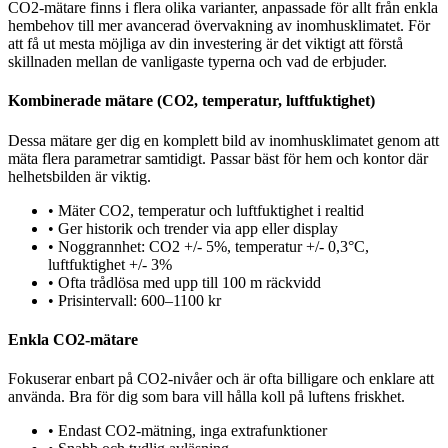
CO2-mätare finns i flera olika varianter, anpassade för allt från enkla
hembehov till mer avancerad övervakning av inomhusklimatet. För
att få ut mesta möjliga av din investering är det viktigt att förstå
skillnaden mellan de vanligaste typerna och vad de erbjuder.
Kombinerade mätare (CO2, temperatur, luftfuktighet)
Dessa mätare ger dig en komplett bild av inomhusklimatet genom att
mäta flera parametrar samtidigt. Passar bäst för hem och kontor där
helhetsbilden är viktig.
•
Mäter CO2, temperatur och luftfuktighet i realtid
•
Ger historik och trender via app eller display
•
Noggrannhet: CO2 +/- 5%, temperatur +/- 0,3°C,
luftfuktighet +/- 3%
•
Ofta trådlösa med upp till 100 m räckvidd
•
Prisintervall: 600–1100 kr
Enkla CO2-mätare
Fokuserar enbart på CO2-nivåer och är ofta billigare och enklare att
använda. Bra för dig som bara vill hålla koll på luftens friskhet.
•
Endast CO2-mätning, inga extrafunktioner