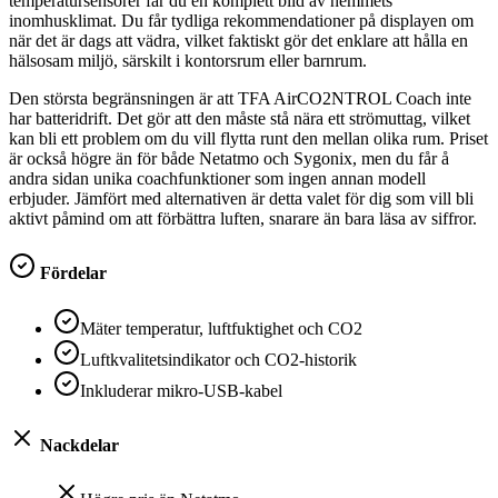
temperatursensorer får du en komplett bild av hemmets
inomhusklimat. Du får tydliga rekommendationer på displayen om
när det är dags att vädra, vilket faktiskt gör det enklare att hålla en
hälsosam miljö, särskilt i kontorsrum eller barnrum.
Den största begränsningen är att TFA AirCO2NTROL Coach inte
har batteridrift. Det gör att den måste stå nära ett strömuttag, vilket
kan bli ett problem om du vill flytta runt den mellan olika rum. Priset
är också högre än för både Netatmo och Sygonix, men du får å
andra sidan unika coachfunktioner som ingen annan modell
erbjuder. Jämfört med alternativen är detta valet för dig som vill bli
aktivt påmind om att förbättra luften, snarare än bara läsa av siffror.
Fördelar
Mäter temperatur, luftfuktighet och CO2
Luftkvalitetsindikator och CO2-historik
Inkluderar mikro-USB-kabel
Nackdelar