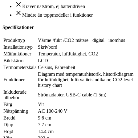
Kräver nätström, ej batteridriven
Mindre än toppmodeller i funktioner
Specifikationer
Produkttyp
Värme-/fukt-/CO2-mätare - digital - inomhus
Installationstyp
Skrivbord
Mätfunktioner
Temperatur, luftfuktighet, CO2
Bildskärm
LCD
Termometerskala
Celsius, Fahrenheit
Diagram med temperaturhistorik, historikdiagram
Funktioner
för luftfuktighet, luftkvalitetsindikator, CO2 level
history chart
Inkluderade
Strömadapter, USB-C cable (1.5m)
tillbehör
Färg
Vit
Nätspänning
AC 100-240 V
Bredd
9.6 cm
Djup
7.7 cm
Höjd
14.4 cm