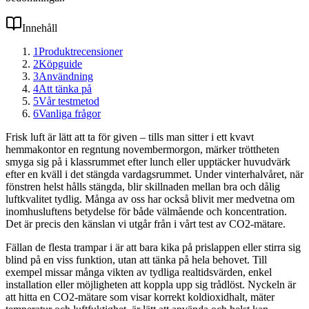
Innehåll
1
Produktrecensioner
2
Köpguide
3
Användning
4
Att tänka på
5
Vår testmetod
6
Vanliga frågor
Frisk luft är lätt att ta för given – tills man sitter i ett kvavt
hemmakontor en regntung novembermorgon, märker tröttheten
smyga sig på i klassrummet efter lunch eller upptäcker huvudvärk
efter en kväll i det stängda vardagsrummet. Under vinterhalvåret, när
fönstren helst hålls stängda, blir skillnaden mellan bra och dålig
luftkvalitet tydlig. Många av oss har också blivit mer medvetna om
inomhusluftens betydelse för både välmående och koncentration.
Det är precis den känslan vi utgår från i vårt test av CO2-mätare.
Fällan de flesta trampar i är att bara kika på prislappen eller stirra sig
blind på en viss funktion, utan att tänka på hela behovet. Till
exempel missar många vikten av tydliga realtidsvärden, enkel
installation eller möjligheten att koppla upp sig trådlöst. Nyckeln är
att hitta en CO2-mätare som visar korrekt koldioxidhalt, mäter