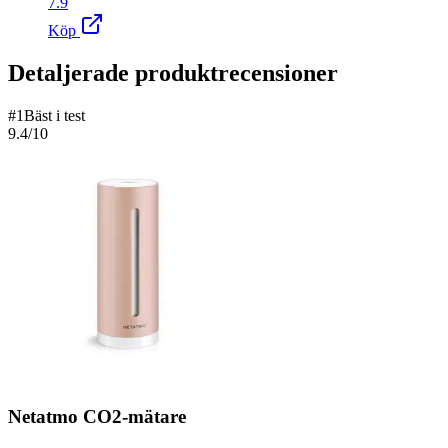
7.9
Köp
Detaljerade produktrecensioner
#
1
Bäst i test
9.4
/10
Netatmo CO2-mätare