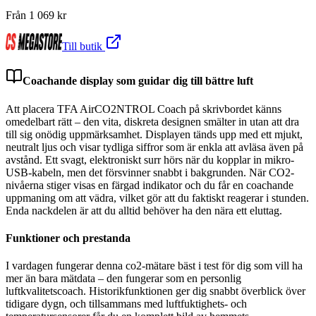
Från
1 069
kr
Till butik
Coachande display som guidar dig till bättre luft
Att placera TFA AirCO2NTROL Coach på skrivbordet känns
omedelbart rätt – den vita, diskreta designen smälter in utan att dra
till sig onödig uppmärksamhet. Displayen tänds upp med ett mjukt,
neutralt ljus och visar tydliga siffror som är enkla att avläsa även på
avstånd. Ett svagt, elektroniskt surr hörs när du kopplar in mikro-
USB-kabeln, men det försvinner snabbt i bakgrunden. När CO2-
nivåerna stiger visas en färgad indikator och du får en coachande
uppmaning om att vädra, vilket gör att du faktiskt reagerar i stunden.
Enda nackdelen är att du alltid behöver ha den nära ett eluttag.
Funktioner och prestanda
I vardagen fungerar denna co2-mätare bäst i test för dig som vill ha
mer än bara mätdata – den fungerar som en personlig
luftkvalitetscoach. Historikfunktionen ger dig snabbt överblick över
tidigare dygn, och tillsammans med luftfuktighets- och