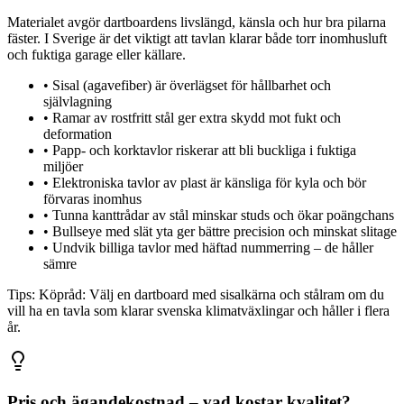
Materialet avgör dartboardens livslängd, känsla och hur bra pilarna
fäster. I Sverige är det viktigt att tavlan klarar både torr inomhusluft
och fuktiga garage eller källare.
•
Sisal (agavefiber) är överlägset för hållbarhet och
självlagning
•
Ramar av rostfritt stål ger extra skydd mot fukt och
deformation
•
Papp- och korktavlor riskerar att bli buckliga i fuktiga
miljöer
•
Elektroniska tavlor av plast är känsliga för kyla och bör
förvaras inomhus
•
Tunna kanttrådar av stål minskar studs och ökar poängchans
•
Bullseye med slät yta ger bättre precision och minskat slitage
•
Undvik billiga tavlor med häftad nummerring – de håller
sämre
Tips:
Köpråd: Välj en dartboard med sisalkärna och stålram om du
vill ha en tavla som klarar svenska klimatväxlingar och håller i flera
år.
Pris och ägandekostnad – vad kostar kvalitet?