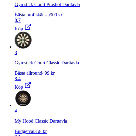
Gymstick Court Proshot Darttavla
Bästa proffskänsla
909
kr
8.7
Köp
3
Gymstick Court Classic Darttavla
Bästa allround
499
kr
8.4
Köp
4
My Hood Classic Darttavla
Budgetval
358
kr