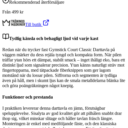
Rekommenderad återförsäljare
Från
499
kr
Till butik
Tydlig känsla och behagligt ljud vid varje kast
Redan när du trycker fast Gymstick Court Classic Darttavla på
väggen märker du dess rejäla tyngd och kompakta form. När pilen
träffar ytan hörs ett dämpat, stabilt smack – inget ihåligt eko, bara ett
distinkt ljud som signalerar precision. Ytan känns naturligt sträv mot
fingertopparna, med tätpackade fiberknippen som ger lagom
motstånd när du lossar pilen. Siffrorna och segmenten är tydliga
även på håll, men i skumt ljus kan de smala metalldelarna blänka lite
och göra poängräkningen något knepig.
Funktioner och prestanda
I praktiken levererar denna darttavla en jämn, förutsägbar
spelupplevelse. Sisalyta av god kvalitet gör att pilhålen snabbt drar
ihop sig, vilket minskar slitage och håller tavlan fräsch längre.
Monteringen är enkel med medföljande fäste, och den klassiska