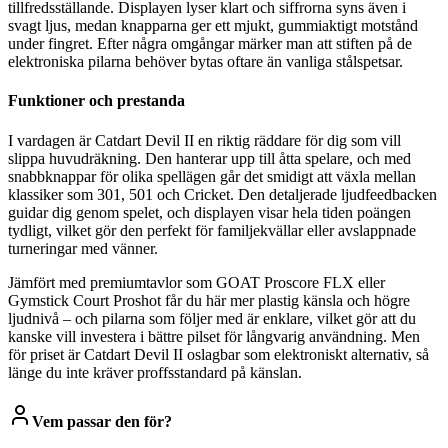
tillfredsställande. Displayen lyser klart och siffrorna syns även i
svagt ljus, medan knapparna ger ett mjukt, gummiaktigt motstånd
under fingret. Efter några omgångar märker man att stiften på de
elektroniska pilarna behöver bytas oftare än vanliga stålspetsar.
Funktioner och prestanda
I vardagen är Catdart Devil II en riktig räddare för dig som vill
slippa huvudräkning. Den hanterar upp till åtta spelare, och med
snabbknappar för olika spellägen går det smidigt att växla mellan
klassiker som 301, 501 och Cricket. Den detaljerade ljudfeedbacken
guidar dig genom spelet, och displayen visar hela tiden poängen
tydligt, vilket gör den perfekt för familjekvällar eller avslappnade
turneringar med vänner.
Jämfört med premiumtavlor som GOAT Proscore FLX eller
Gymstick Court Proshot får du här mer plastig känsla och högre
ljudnivå – och pilarna som följer med är enklare, vilket gör att du
kanske vill investera i bättre pilset för långvarig användning. Men
för priset är Catdart Devil II oslagbar som elektroniskt alternativ, så
länge du inte kräver proffsstandard på känslan.
Vem passar den för?