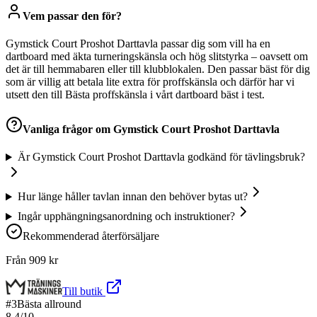
Vem passar den för?
Gymstick Court Proshot Darttavla passar dig som vill ha en
dartboard med äkta turneringskänsla och hög slitstyrka – oavsett om
det är till hemmabaren eller till klubblokalen. Den passar bäst för dig
som är villig att betala lite extra för proffskänsla och därför har vi
utsett den till Bästa proffskänsla i vårt dartboard bäst i test.
Vanliga frågor om
Gymstick Court Proshot Darttavla
Är Gymstick Court Proshot Darttavla godkänd för tävlingsbruk?
Hur länge håller tavlan innan den behöver bytas ut?
Ingår upphängningsanordning och instruktioner?
Rekommenderad återförsäljare
Från
909
kr
Till butik
#
3
Bästa allround
8.4
/10