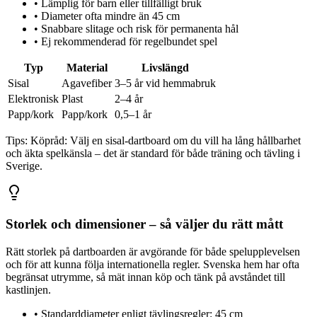
•
Lämplig för barn eller tillfälligt bruk
•
Diameter ofta mindre än 45 cm
•
Snabbare slitage och risk för permanenta hål
•
Ej rekommenderad för regelbundet spel
Typ
Material
Livslängd
Sisal
Agavefiber
3–5 år vid hemmabruk
Elektronisk
Plast
2–4 år
Papp/kork
Papp/kork
0,5–1 år
Tips:
Köpråd: Välj en sisal-dartboard om du vill ha lång hållbarhet
och äkta spelkänsla – det är standard för både träning och tävling i
Sverige.
Storlek och dimensioner – så väljer du rätt mått
Rätt storlek på dartboarden är avgörande för både spelupplevelsen
och för att kunna följa internationella regler. Svenska hem har ofta
begränsat utrymme, så mät innan köp och tänk på avståndet till
kastlinjen.
•
Standarddiameter enligt tävlingsregler: 45 cm