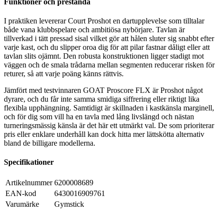
Funktioner och prestanda
I praktiken levererar Court Proshot en dartupplevelse som tilltalar
både vana klubbspelare och ambitiösa nybörjare. Tavlan är
tillverkad i tätt pressad sisal vilket gör att hålen sluter sig snabbt efter
varje kast, och du slipper oroa dig för att pilar fastnar dåligt eller att
tavlan slits ojämnt. Den robusta konstruktionen ligger stadigt mot
väggen och de smala trådarna mellan segmenten reducerar risken för
returer, så att varje poäng känns rättvis.
Jämfört med testvinnaren GOAT Proscore FLX är Proshot något
dyrare, och du får inte samma smidiga siffrering eller riktigt lika
flexibla upphängning. Samtidigt är skillnaden i kastkänsla marginell,
och för dig som vill ha en tavla med lång livslängd och nästan
turneringsmässig känsla är det här ett utmärkt val. De som prioriterar
pris eller enklare underhåll kan dock hitta mer lättskötta alternativ
bland de billigare modellerna.
Specifikationer
Artikelnummer
6200008689
EAN-kod
6430016909761
Varumärke
Gymstick