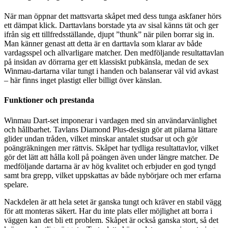
När man öppnar det mattsvarta skåpet med dess tunga askfaner hörs
ett dämpat klick. Darttavlans borstade yta av sisal känns tät och ger
ifrån sig ett tillfredsställande, djupt ”thunk” när pilen borrar sig in.
Man känner genast att detta är en darttavla som klarar av både
vardagsspel och allvarligare matcher. Den medföljande resultattavlan
på insidan av dörrarna ger ett klassiskt pubkänsla, medan de sex
Winmau-dartarna vilar tungt i handen och balanserar väl vid avkast
– här finns inget plastigt eller billigt över känslan.
Funktioner och prestanda
Winmau Dart-set imponerar i vardagen med sin användarvänlighet
och hållbarhet. Tavlans Diamond Plus-design gör att pilarna lättare
glider undan tråden, vilket minskar antalet studsar ut och gör
poängräkningen mer rättvis. Skåpet har tydliga resultattavlor, vilket
gör det lätt att hålla koll på poängen även under längre matcher. De
medföljande dartarna är av hög kvalitet och erbjuder en god tyngd
samt bra grepp, vilket uppskattas av både nybörjare och mer erfarna
spelare.
Nackdelen är att hela setet är ganska tungt och kräver en stabil vägg
för att monteras säkert. Har du inte plats eller möjlighet att borra i
väggen kan det bli ett problem. Skåpet är också ganska stort, så det