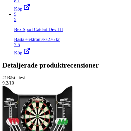
8.1
Köp
5
5
Bex Sport Catdart Devil II
Bästa elektroniska
276
kr
7.5
Köp
Detaljerade produktrecensioner
#
1
Bäst i test
9.2
/10