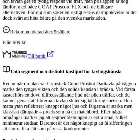
och tavlan ger en tydlig respons vid träff, men prislappen är hög
jämfört med både GOAT Proscore FLX och de billigare
alternativen. För dig som söker en riktigt seriös dartupplevelse är det
dock svårt att hitta bättre på den svenska marknaden.
Rekommenderad återförsäljare
Från
909
kr
Till butik
Täta segment och distinkt kastljud för tävlingskänsla
Redan när du placerar Gymstick Court Proshot Darttavla på väggen
märks den tyngre vikten och den solida känslan i brädan. Vid första
kastet hörs ett dovt, tillfredsställande ljud när pilen träffar, och du
känner genast att fibrerna i tavlan sluter sig tätt kring spetsen. Den
matta ytan reflekterar knappt något ljus och färgerna är starka men
klassiskt dämpade – precis som på ett matchbord. Efter några
omgångar märker jag att segmentdelningen är extra smal, vilket
minimerar studsar. Däremot är det något knepigt att få sifferringen
att snurra lika lätt som på vissa konkurrenter.