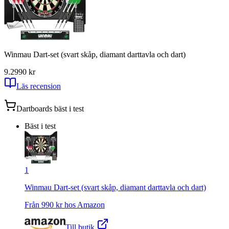
Winmau Dart-set (svart skåp, diamant darttavla och dart)
9.2
990
kr
Läs recension
Dartboards
bäst i test
Bäst i test
1
Winmau Dart-set (svart skåp, diamant darttavla och dart)
Från
990
kr hos
Amazon
Till butik