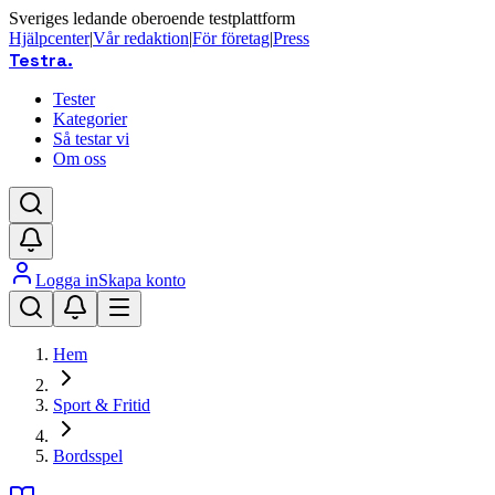
Sveriges ledande oberoende testplattform
Hjälpcenter
|
Vår redaktion
|
För företag
|
Press
Testra
.
Tester
Kategorier
Så testar vi
Om oss
Logga in
Skapa konto
Hem
Sport & Fritid
Bordsspel