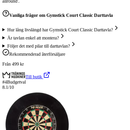
allround'.
Vanliga frågor om
Gymstick Court Classic Darttavla
Hur lång livslängd har Gymstick Court Classic Darttavla?
Är tavlan enkel att montera?
Följer det med pilar till darttavlan?
Rekommenderad återförsäljare
Från
499
kr
Till butik
#
4
Budgetval
8.1
/10