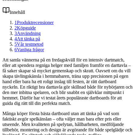
Innehåll
1
Produktrecensioner
2
Köpguide
3
Användning
4
Att tänka på
5
Vår testmetod
6
Vanliga frågor
Att samla vännerna på en fredagskväll för en intensiv dartmatch,
eller att spendera regniga helger med familjen framför en darttavla –
få saker skapar så mycket gemenskap och skratt. Oavsett om du vill
skapa tävlingskänsla i hemmabaren, träna upp precisionen på egen
hand eller bara ha ett roligt inslag till festen, är rätt dartboard
nyckeln. En riktigt bra darttavla gör skillnad både för nybörjaren och
den mer inbitna spelaren, och blir snabbt en självklar mittpunkt i
hemmet. Därför har vi testat årets populäraste dartboards för att
guida dig rätt till din perfekta match.
Många köper första bästa dartboard utan att tänka på vad som
faktiskt avgör spelkänslan – ofta väljer man bara efter pris eller
utseende. Men kvaliteten på spelytan, hållbarheten, medföljande
tillbehör, montering och design är avgörande för både spelglädje och