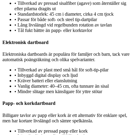
•
Tillverkad av pressad sisalfiber (agave) som återställer sig
efter pilarna dragits ut
•
Standardstorlek: 45 cm i diameter, cirka 4 cm tjock
•
Passar för både soft- och steel tip-dartpilar
•
Lång livslängd vid regelbunden rotation av tavlan
•
Tål fukt bättre än papp- eller korktavlor
Elektronisk dartboard
Elektroniska dartboards är populära för familjer och barn, tack vare
automatisk poängräkning och olika spelvarianter.
•
Tillverkad av plast med små hål för soft-tip-pilar
•
Inbyggd digital display och ljud
•
Kräver batteri eller elanslutning
•
Vanlig diameter: 40–45 cm, ofta tunnare än sisal
•
Mindre slitage men känsligare för yttre stötar
Papp- och korkdartboard
Billigare tavlor av papp eller kork är ett alternativ för enklare spel,
men har kortare livslängd och sämre spelkänsla.
•
Tillverkad av pressad papp eller kork