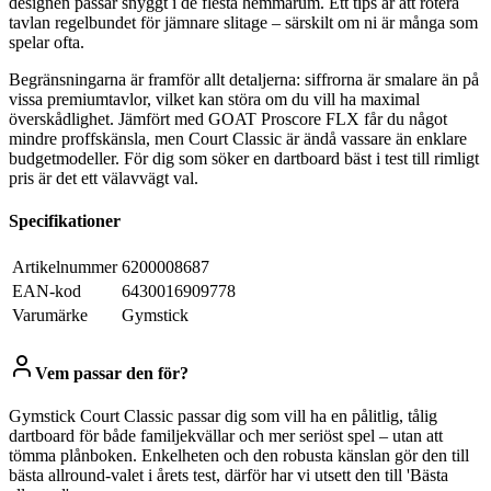
designen passar snyggt i de flesta hemmarum. Ett tips är att rotera
tavlan regelbundet för jämnare slitage – särskilt om ni är många som
spelar ofta.
Begränsningarna är framför allt detaljerna: siffrorna är smalare än på
vissa premiumtavlor, vilket kan störa om du vill ha maximal
överskådlighet. Jämfört med GOAT Proscore FLX får du något
mindre proffskänsla, men Court Classic är ändå vassare än enklare
budgetmodeller. För dig som söker en dartboard bäst i test till rimligt
pris är det ett välavvägt val.
Specifikationer
Artikelnummer
6200008687
EAN-kod
6430016909778
Varumärke
Gymstick
Vem passar den för?
Gymstick Court Classic passar dig som vill ha en pålitlig, tålig
dartboard för både familjekvällar och mer seriöst spel – utan att
tömma plånboken. Enkelheten och den robusta känslan gör den till
bästa allround-valet i årets test, därför har vi utsett den till 'Bästa