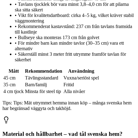
•
Tavlans tjocklek bör vara minst 3,8–4,0 cm för att pilarna
ska sitta säkert
•
Vikt för kvalitetsdartboard: cirka 4–5 kg, vilket kräver stabil
väggmontering
•
Rekommenderat kastavstånd: 237 cm från tavlans framsida
till kastlinje
•
Bullseye ska monteras 173 cm från golvet
•
För mindre barn kan mindre tavlor (30–35 cm) vara ett
alternativ
•
Säkerställ minst 3 meter fritt utrymme framför tavlan för
säkerhet
Mått
Rekommendation
Användning
45 cm
Tävlingsstandard
Vuxna/seriöst spel
35 cm
Barn/familj
Fritid
4 cm tjock
Minsta för steel tip
Alla nivåer
Tips:
Tips: Mät utrymmet hemma innan köp – många svenska hem
har begränsad väggyta och takhöjd.
Material och hållbarhet – vad tål svenska hem?