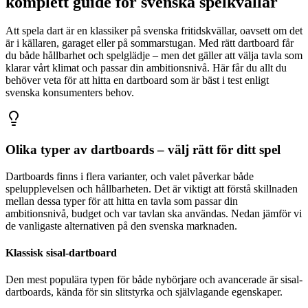
komplett guide för svenska spelkvällar
Att spela dart är en klassiker på svenska fritidskvällar, oavsett om det
är i källaren, garaget eller på sommarstugan. Med rätt dartboard får
du både hållbarhet och spelglädje – men det gäller att välja tavla som
klarar vårt klimat och passar din ambitionsnivå. Här får du allt du
behöver veta för att hitta en dartboard som är bäst i test enligt
svenska konsumenters behov.
Olika typer av dartboards – välj rätt för ditt spel
Dartboards finns i flera varianter, och valet påverkar både
spelupplevelsen och hållbarheten. Det är viktigt att förstå skillnaden
mellan dessa typer för att hitta en tavla som passar din
ambitionsnivå, budget och var tavlan ska användas. Nedan jämför vi
de vanligaste alternativen på den svenska marknaden.
Klassisk sisal-dartboard
Den mest populära typen för både nybörjare och avancerade är sisal-
dartboards, kända för sin slitstyrka och självlagande egenskaper.