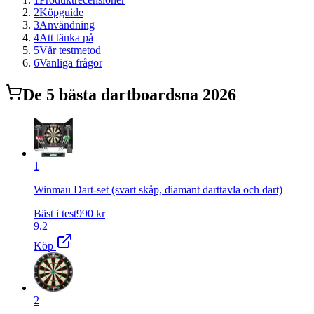
2
Köpguide
3
Användning
4
Att tänka på
5
Vår testmetod
6
Vanliga frågor
De
5
bästa
dartboards
na 2026
1
Winmau Dart-set (svart skåp, diamant darttavla och dart)
Bäst i test
990
kr
9.2
Köp
2