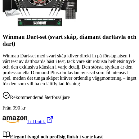
Winmau Dart-set (svart skåp, diamant darttavla och
dart)
Winmau Dart-set med svart skåp kliver direkt in på förstaplatsen i
vårt test av dartboards bäst i test, tack vare sitt robusta helhetsintryck
och den exklusiva känslan i varje detalj. Den största styrkan är den
professionella Diamond Plus-darttavlan av sisal som tål intensivt
spel, medan det tunga skåpet kräver ordentlig väggmontering – inget
för den som vill ha en lättflyttad lösning.
Rekommenderad återförsäljare
Från
990
kr
Till butik
Elegant tyngd och proffsig finish i varje kast