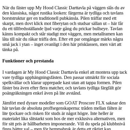
När du fäster upp My Hood Classic Darttavla på väggen slås du av
den klassiska, något rustika looken: färgerna är tydliga och tavlans
borststruktur ger en traditionell pubkänsla. Pilen träffar med ett
skarpt, men dovt klick mot fiberytan och studsar sällan ut – här får
du ett tillfredsställande ljud varje gång du prickar bullseye. Tavlan
känns kompakt och står stadigt mot väggen, men metallramen kan
låta till när du råkar träffa den. Efter ett par omgångar märks några
små jack i ytan – inget ovanligt i den här prisklassen, men värt att
tänka på.
Funktioner och prestanda
I vardagen är My Hood Classic Darttavla enkel att montera upp tack
vare tydliga upphängningsfästen. Den passar utmärkt för sociala
spelkvällar och klarar upprepade kast utan att tappa formen. Pilen
fäster bra även efter flera matcher, och tavlans tydliga färgfält gör
poängräkningen enkel även på lite avstånd.
Jämfört med dyrare modeller som GOAT Proscore FLX saknar den
här tavlan de absoluta proffsegenskaperna: tråden mellan fälten är
lite tjockare och risken för studs är något högre. Inte heller är
materialet lika slitstarkt som hos de mer exklusiva alternativen, men
för sitt pris är hållbarheten imponerande. Vill du spela på klubbnivå
finns bättre val – men för hemmabruk är detta ett riktigt kap.