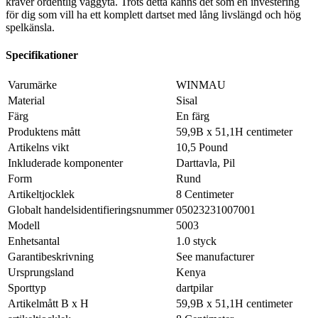
kräver ordentlig väggyta. Trots detta känns det som en investering
för dig som vill ha ett komplett dartset med lång livslängd och hög
spelkänsla.
Specifikationer
Varumärke
WINMAU
Material
Sisal
Färg
En färg
Produktens mått
59,9B x 51,1H centimeter
Artikelns vikt
10,5 Pound
Inkluderade komponenter
Darttavla, Pil
Form
Rund
Artikeltjocklek
8 Centimeter
Globalt handelsidentifieringsnummer
05023231007001
Modell
5003
Enhetsantal
1.0 styck
Garantibeskrivning
See manufacturer
Ursprungsland
Kenya
Sporttyp
dartpilar
Artikelmått B x H
59,9B x 51,1H centimeter