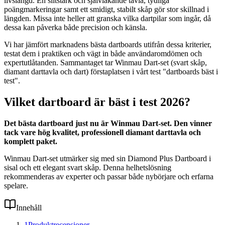
livslängd. En slitstark och självläkande tavla, tydliga
poängmarkeringar samt ett smidigt, stabilt skåp gör stor skillnad i
längden. Missa inte heller att granska vilka dartpilar som ingår, då
dessa kan påverka både precision och känsla.
Vi har jämfört marknadens bästa dartboards utifrån dessa kriterier,
testat dem i praktiken och vägt in både användaromdömen och
expertutlåtanden. Sammantaget tar Winmau Dart-set (svart skåp,
diamant darttavla och dart) förstaplatsen i vårt test "dartboards bäst i
test".
Vilket dartboard är bäst i test 2026?
Det bästa dartboard just nu är Winmau Dart-set. Den vinner
tack vare hög kvalitet, professionell diamant darttavla och
komplett paket.
Winmau Dart-set utmärker sig med sin Diamond Plus Dartboard i
sisal och ett elegant svart skåp. Denna helhetslösning
rekommenderas av experter och passar både nybörjare och erfarna
spelare.
Innehåll
1
Produktrecensioner