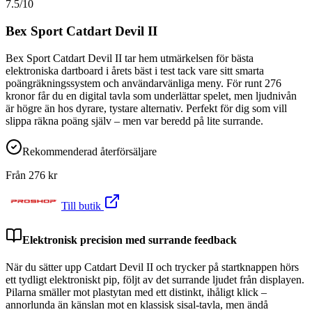
7.5
/10
Bex Sport Catdart Devil II
Bex Sport Catdart Devil II tar hem utmärkelsen för bästa
elektroniska dartboard i årets bäst i test tack vare sitt smarta
poängräkningssystem och användarvänliga meny. För runt 276
kronor får du en digital tavla som underlättar spelet, men ljudnivån
är högre än hos dyrare, tystare alternativ. Perfekt för dig som vill
slippa räkna poäng själv – men var beredd på lite surrande.
Rekommenderad återförsäljare
Från
276
kr
Till butik
Elektronisk precision med surrande feedback
När du sätter upp Catdart Devil II och trycker på startknappen hörs
ett tydligt elektroniskt pip, följt av det surrande ljudet från displayen.
Pilarna smäller mot plastytan med ett distinkt, ihåligt klick –
annorlunda än känslan mot en klassisk sisal-tavla, men ändå