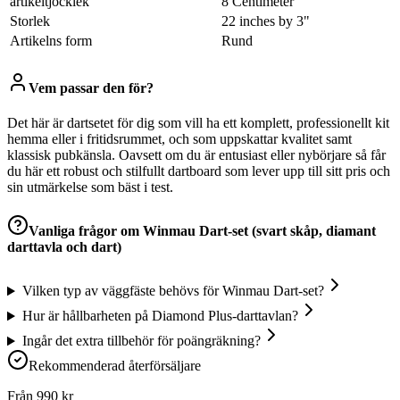
artikeltjocklek
8 Centimeter
Storlek
22 inches by 3"
Artikelns form
Rund
Vem passar den för?
Det här är dartsetet för dig som vill ha ett komplett, professionellt kit
hemma eller i fritidsrummet, och som uppskattar kvalitet samt
klassisk pubkänsla. Oavsett om du är entusiast eller nybörjare så får
du här ett robust och stilfullt dartboard som lever upp till sitt pris och
sin utmärkelse som bäst i test.
Vanliga frågor om
Winmau Dart-set (svart skåp, diamant
darttavla och dart)
Vilken typ av väggfäste behövs för Winmau Dart-set?
Hur är hållbarheten på Diamond Plus-darttavlan?
Ingår det extra tillbehör för poängräkning?
Rekommenderad återförsäljare
Från
990
kr