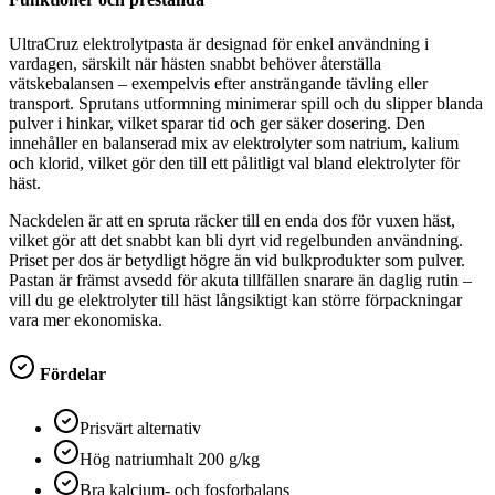
UltraCruz elektrolytpasta är designad för enkel användning i
vardagen, särskilt när hästen snabbt behöver återställa
vätskebalansen – exempelvis efter ansträngande tävling eller
transport. Sprutans utformning minimerar spill och du slipper blanda
pulver i hinkar, vilket sparar tid och ger säker dosering. Den
innehåller en balanserad mix av elektrolyter som natrium, kalium
och klorid, vilket gör den till ett pålitligt val bland elektrolyter för
häst.
Nackdelen är att en spruta räcker till en enda dos för vuxen häst,
vilket gör att det snabbt kan bli dyrt vid regelbunden användning.
Priset per dos är betydligt högre än vid bulkprodukter som pulver.
Pastan är främst avsedd för akuta tillfällen snarare än daglig rutin –
vill du ge elektrolyter till häst långsiktigt kan större förpackningar
vara mer ekonomiska.
Fördelar
Prisvärt alternativ
Hög natriumhalt 200 g/kg
Bra kalcium- och fosforbalans