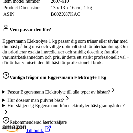
Item model number
‎2607-610
Product Dimensions
‎13 x 13 x 16 cm; 1 kg
ASIN
‎B00ZX87KAC
Vem passar den för?
Eggersmann Elektrolyte 1 kg passar dig som tränar eller tävlar med
din häst på hög nivå och vill ge optimalt stöd för återhämtning. Om
du prioriterar exakta ingredienser och smidig dosering framför
varumärkeskännedom och pris, är detta ett starkt professionellt val –
därför har vi utsett den till bäst för professionellt bruk.
Vanliga frågor om
Eggersmann Elektrolyte 1 kg
Passar Eggersmann Elektrolyte till alla typer av hästar?
Hur doserar man pulvret bäst?
Hur skiljer sig Eggersmann från elektrolyter häst granngården?
Rekommenderad återförsäljare
Till butik