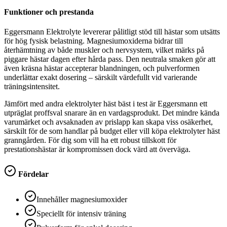
Funktioner och prestanda
Eggersmann Elektrolyte levererar pålitligt stöd till hästar som utsätts
för hög fysisk belastning. Magnesiumoxiderna bidrar till
återhämtning av både muskler och nervsystem, vilket märks på
piggare hästar dagen efter hårda pass. Den neutrala smaken gör att
även kräsna hästar accepterar blandningen, och pulverformen
underlättar exakt dosering – särskilt värdefullt vid varierande
träningsintensitet.
Jämfört med andra elektrolyter häst bäst i test är Eggersmann ett
utpräglat proffsval snarare än en vardagsprodukt. Det mindre kända
varumärket och avsaknaden av prislapp kan skapa viss osäkerhet,
särskilt för de som handlar på budget eller vill köpa elektrolyter häst
granngården. För dig som vill ha ett robust tillskott för
prestationshästar är kompromissen dock värd att överväga.
Fördelar
Innehåller magnesiumoxider
Speciellt för intensiv träning