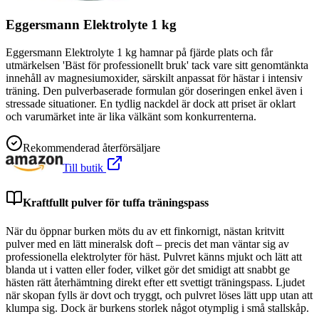
Eggersmann Elektrolyte 1 kg
Eggersmann Elektrolyte 1 kg hamnar på fjärde plats och får
utmärkelsen 'Bäst för professionellt bruk' tack vare sitt genomtänkta
innehåll av magnesiumoxider, särskilt anpassat för hästar i intensiv
träning. Den pulverbaserade formulan gör doseringen enkel även i
stressade situationer. En tydlig nackdel är dock att priset är oklart
och varumärket inte är lika välkänt som konkurrenterna.
Rekommenderad återförsäljare
Till butik
Kraftfullt pulver för tuffa träningspass
När du öppnar burken möts du av ett finkornigt, nästan kritvitt
pulver med en lätt mineralsk doft – precis det man väntar sig av
professionella elektrolyter för häst. Pulvret känns mjukt och lätt att
blanda ut i vatten eller foder, vilket gör det smidigt att snabbt ge
hästen rätt återhämtning direkt efter ett svettigt träningspass. Ljudet
när skopan fylls är dovt och tryggt, och pulvret löses lätt upp utan att
klumpa sig. Dock är burkens storlek något otymplig i små stallskåp.