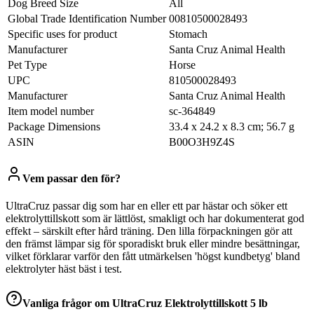
Dog Breed Size
All
Global Trade Identification Number
00810500028493
Specific uses for product
Stomach
Manufacturer
Santa Cruz Animal Health
Pet Type
Horse
UPC
810500028493
Manufacturer
‎Santa Cruz Animal Health
Item model number
‎sc-364849
Package Dimensions
‎33.4 x 24.2 x 8.3 cm; 56.7 g
ASIN
‎B00O3H9Z4S
Vem passar den för?
UltraCruz passar dig som har en eller ett par hästar och söker ett
elektrolyttillskott som är lättlöst, smakligt och har dokumenterat god
effekt – särskilt efter hård träning. Den lilla förpackningen gör att
den främst lämpar sig för sporadiskt bruk eller mindre besättningar,
vilket förklarar varför den fått utmärkelsen 'högst kundbetyg' bland
elektrolyter häst bäst i test.
Vanliga frågor om
UltraCruz Elektrolyttillskott 5 lb