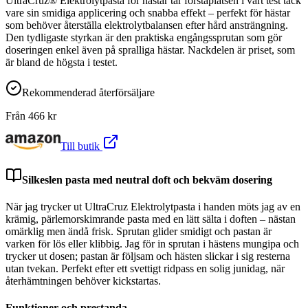
UltraCruz® Elektrolytpasta för hästar tar förstaplatsen i vårt test tack
vare sin smidiga applicering och snabba effekt – perfekt för hästar
som behöver återställa elektrolytbalansen efter hård ansträngning.
Den tydligaste styrkan är den praktiska engångssprutan som gör
doseringen enkel även på spralliga hästar. Nackdelen är priset, som
är bland de högsta i testet.
Rekommenderad återförsäljare
Från
466
kr
Till butik
Silkeslen pasta med neutral doft och bekväm dosering
När jag trycker ut UltraCruz Elektrolytpasta i handen möts jag av en
krämig, pärlemorskimrande pasta med en lätt sälta i doften – nästan
omärklig men ändå frisk. Sprutan glider smidigt och pastan är
varken för lös eller klibbig. Jag för in sprutan i hästens mungipa och
trycker ut dosen; pastan är följsam och hästen slickar i sig resterna
utan tvekan. Perfekt efter ett svettigt ridpass en solig junidag, när
återhämtningen behöver kickstartas.
Funktioner och prestanda