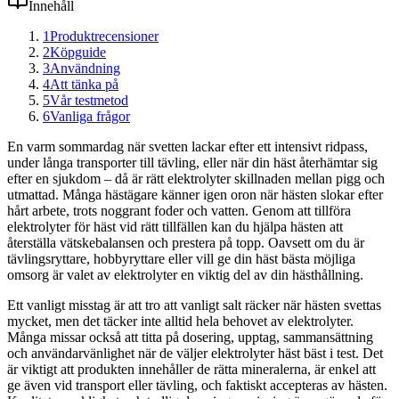
Innehåll
1
Produktrecensioner
2
Köpguide
3
Användning
4
Att tänka på
5
Vår testmetod
6
Vanliga frågor
En varm sommardag när svetten lackar efter ett intensivt ridpass,
under långa transporter till tävling, eller när din häst återhämtar sig
efter en sjukdom – då är rätt elektrolyter skillnaden mellan pigg och
utmattad. Många hästägare känner igen oron när hästen slokar efter
hårt arbete, trots noggrant foder och vatten. Genom att tillföra
elektrolyter för häst vid rätt tillfällen kan du hjälpa hästen att
återställa vätskebalansen och prestera på topp. Oavsett om du är
tävlingsryttare, hobbyryttare eller vill ge din häst bästa möjliga
omsorg är valet av elektrolyter en viktig del av din hästhållning.
Ett vanligt misstag är att tro att vanligt salt räcker när hästen svettas
mycket, men det täcker inte alltid hela behovet av elektrolyter.
Många missar också att titta på dosering, upptag, sammansättning
och användarvänlighet när de väljer elektrolyter häst bäst i test. Det
är viktigt att produkten innehåller de rätta mineralerna, är enkel att
ge även vid transport eller tävling, och faktiskt accepteras av hästen.