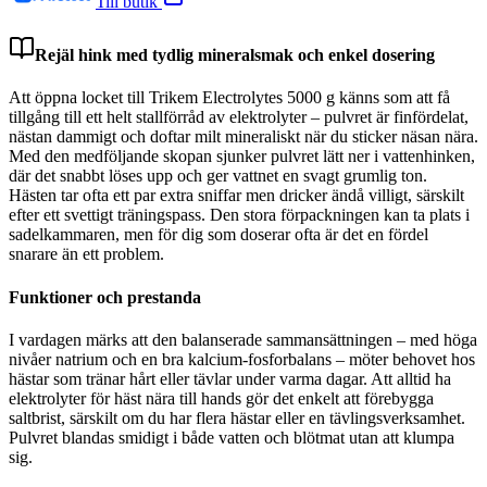
Till butik
Rejäl hink med tydlig mineralsmak och enkel dosering
Att öppna locket till Trikem Electrolytes 5000 g känns som att få
tillgång till ett helt stallförråd av elektrolyter – pulvret är finfördelat,
nästan dammigt och doftar milt mineraliskt när du sticker näsan nära.
Med den medföljande skopan sjunker pulvret lätt ner i vattenhinken,
där det snabbt löses upp och ger vattnet en svagt grumlig ton.
Hästen tar ofta ett par extra sniffar men dricker ändå villigt, särskilt
efter ett svettigt träningspass. Den stora förpackningen kan ta plats i
sadelkammaren, men för dig som doserar ofta är det en fördel
snarare än ett problem.
Funktioner och prestanda
I vardagen märks att den balanserade sammansättningen – med höga
nivåer natrium och en bra kalcium-fosforbalans – möter behovet hos
hästar som tränar hårt eller tävlar under varma dagar. Att alltid ha
elektrolyter för häst nära till hands gör det enkelt att förebygga
saltbrist, särskilt om du har flera hästar eller en tävlingsverksamhet.
Pulvret blandas smidigt i både vatten och blötmat utan att klumpa
sig.