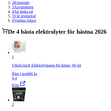
2
Köpguide
3
Användning
4
Att tänka på
5
Vår testmetod
6
Vanliga frågor
De
4
bästa
elektrolyter för häst
na 2026
1
UltraCruz® Elektrolytpasta för hästar, 60 ml
Bäst i test
466
kr
9.4
Köp
2