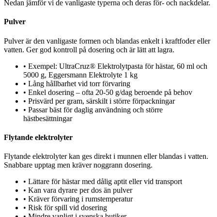
Nedan jämför vi de vanligaste typerna och deras för- och nackdelar.
Pulver
Pulver är den vanligaste formen och blandas enkelt i kraftfoder eller
vatten. Ger god kontroll på dosering och är lätt att lagra.
•
Exempel: UltraCruz® Elektrolytpasta för hästar, 60 ml och
5000 g, Eggersmann Elektrolyte 1 kg
•
Lång hållbarhet vid torr förvaring
•
Enkel dosering – ofta 20-50 g/dag beroende på behov
•
Prisvärd per gram, särskilt i större förpackningar
•
Passar bäst för daglig användning och större
hästbesättningar
Flytande elektrolyter
Flytande elektrolyter kan ges direkt i munnen eller blandas i vatten.
Snabbare upptag men kräver noggrann dosering.
•
Lättare för hästar med dålig aptit eller vid transport
•
Kan vara dyrare per dos än pulver
•
Kräver förvaring i rumstemperatur
•
Risk för spill vid dosering
•
Mindre vanligt i svenska butiker