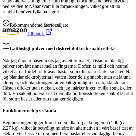
snabb återvätskning efter hård träning. Dock dras helhetsintrycket
ned av den förvånansvärt lilla förpackningen, vilket gör att du
snabbt behöver fylla på lagret.
Rekommenderad återförsäljare
Till butik
Lättlösligt pulver med diskret doft och snabb effekt
När jag öppnar påsen möts jag av ett finmalet, nästan mjölaktigt
pulver som lätt rinner mellan fingrarna. Doften är mild och neutral,
vilket är en fördel för kräsna hästar som ofta ratar starka smaker. När
jag blandar elektrolyterna i vatten löser de sig snabbt utan att lämna
klumpar, och blandningen får en lätt grumlig men inbjudande ton.
Hästen dricker utan tvekan, och jag märker ingen ovilja i smak eller
doft. En sak att notera är att den lilla portionsstorleken snabbt tar slut
för större hästar eller om man ger dagligen.
Funktioner och prestanda
Begränsningen ligger främst i den lilla förpackningen på 5 lb (ca
2,27 kg), vilket är betydligt mindre än alternativen i vårt bäst i test av
elektrolyter häst. För dig med flera hästar eller vid dagligt behov