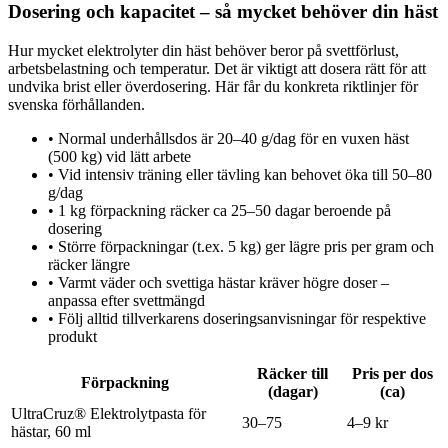
Dosering och kapacitet – så mycket behöver din häst
Hur mycket elektrolyter din häst behöver beror på svettförlust,
arbetsbelastning och temperatur. Det är viktigt att dosera rätt för att
undvika brist eller överdosering. Här får du konkreta riktlinjer för
svenska förhållanden.
•
Normal underhållsdos är 20–40 g/dag för en vuxen häst
(500 kg) vid lätt arbete
•
Vid intensiv träning eller tävling kan behovet öka till 50–80
g/dag
•
1 kg förpackning räcker ca 25–50 dagar beroende på
dosering
•
Större förpackningar (t.ex. 5 kg) ger lägre pris per gram och
räcker längre
•
Varmt väder och svettiga hästar kräver högre doser –
anpassa efter svettmängd
•
Följ alltid tillverkarens doseringsanvisningar för respektive
produkt
Räcker till
Pris per dos
Förpackning
(dagar)
(ca)
UltraCruz® Elektrolytpasta för
30–75
4–9 kr
hästar, 60 ml