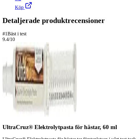
Köp
Detaljerade produktrecensioner
#
1
Bäst i test
9.4
/10
UltraCruz® Elektrolytpasta för hästar, 60 ml