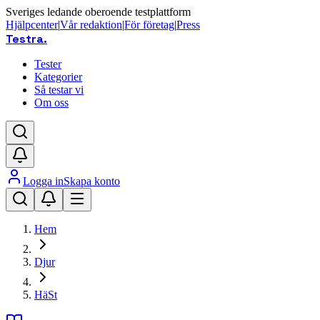
Sveriges ledande oberoende testplattform
Hjälpcenter
|
Vår redaktion
|
För företag
|
Press
Testra
.
Tester
Kategorier
Så testar vi
Om oss
Logga in
Skapa konto
Hem
Djur
HäSt