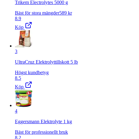
Trikem Electrolytes 5000 g
Bäst för stora mängder
589
kr
8.9
Köp
3
UltraCruz Elektrolyttillskott 5 lb
Högst kundbetyg
8.5
Köp
4
Eggersmann Elektrolyte 1 kg
Bäst för professionellt bruk
8.2