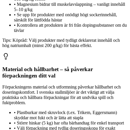
•
Magnesium bidrar till muskelavslappning – vanligt innehåll
5–10 g/kg
•
Se upp för produkter med onödigt högt sockerinnehåll,
särskilt för lättfödda hästar
•
Kontrollera att produkten är fri från dopingsubstanser om du
tävlar
Tips:
Köpråd: Välj produkter med tydligt deklarerat innehåll och
hög natriumhalt (minst 200 g/kg) för bästa effekt.
Material och hållbarhet – så påverkar
förpackningen ditt val
Förpackningens material och utformning påverkar hållbarhet och
doseringskomfort. I svenska stallmiljöer är det viktigt att välja
praktiska och hållbara förpackningar för att undvika spill och
fuktproblem.
•
Plastburkar med skruvlock (t.ex. Trikem, Eggersmann)
skyddar mot fukt och är lätta att stapla
•
Större hinkar (5 kg) har ofta bärhandtag för enkel transport
•
Välj förpackning med tydlig doseringsskopa för exakt