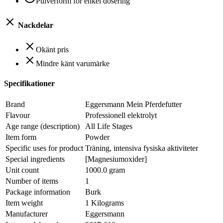
Pulverform för enkel dosering
Nackdelar
Okänt pris
Mindre känt varumärke
Specifikationer
Brand
Eggersmann Mein Pferdefutter
Flavour
Professionell elektrolyt
Age range (description)
All Life Stages
Item form
Powder
Specific uses for product
Träning, intensiva fysiska aktiviteter
Special ingredients
[Magnesiumoxider]
Unit count
1000.0 gram
Number of items
1
Package information
Burk
Item weight
1 Kilograms
Manufacturer
‎Eggersmann