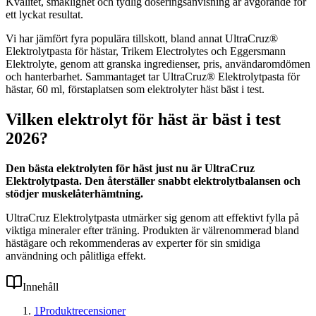
Kvalitet, smaklighet och tydlig doseringsanvisning är avgörande för
ett lyckat resultat.
Vi har jämfört fyra populära tillskott, bland annat UltraCruz®
Elektrolytpasta för hästar, Trikem Electrolytes och Eggersmann
Elektrolyte, genom att granska ingredienser, pris, användaromdömen
och hanterbarhet. Sammantaget tar UltraCruz® Elektrolytpasta för
hästar, 60 ml, förstaplatsen som elektrolyter häst bäst i test.
Vilken elektrolyt för häst är bäst i test
2026?
Den bästa elektrolyten för häst just nu är UltraCruz
Elektrolytpasta. Den återställer snabbt elektrolytbalansen och
stödjer muskelåterhämtning.
UltraCruz Elektrolytpasta utmärker sig genom att effektivt fylla på
viktiga mineraler efter träning. Produkten är välrenommerad bland
hästägare och rekommenderas av experter för sin smidiga
användning och pålitliga effekt.
Innehåll
1
Produktrecensioner