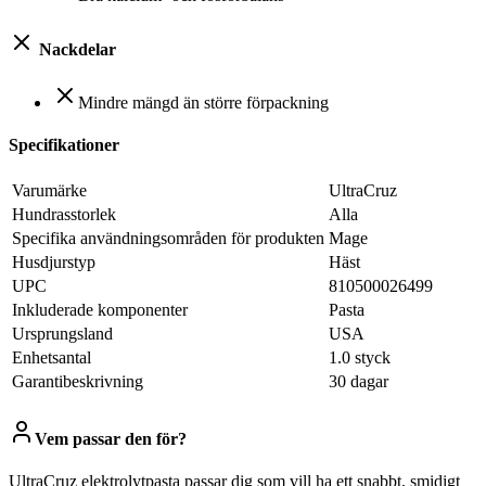
Nackdelar
Mindre mängd än större förpackning
Specifikationer
Varumärke
UltraCruz
Hundrasstorlek
Alla
Specifika användningsområden för produkten
Mage
Husdjurstyp
Häst
UPC
810500026499
Inkluderade komponenter
Pasta
Ursprungsland
USA
Enhetsantal
1.0 styck
Garantibeskrivning
30 dagar
Vem passar den för?
UltraCruz elektrolytpasta passar dig som vill ha ett snabbt, smidigt