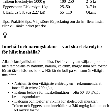
Trikem Electrolytes 5000 g
100–250
2–5 kr
Eggersmann Elektrolyte 1 kg
25–50
3–7 kr
UltraCruz 5 lb (ca 2,27 kg)
55–110
Okänt
Tips:
Praktiskt tips: Välj större förpackning om du har flera hästar
eller vill sänka priset per dos.
Innehåll och näringsbalans – vad ska elektrolyter
för häst innehålla?
Alla elektrolyttillskott är inte lika. Det är viktigt att välja en produkt
med rätt balans av natrium, kalium, kalcium, magnesium och fosfor
för att täcka hästens behov. Här får du koll på vad som är viktigt att
titta efter.
•
Natrium är den viktigaste elektrolyten – rekommenderat
innehåll är minst 200 g/kg
•
Kalium behövs för muskelfunktion – ofta 60–80 g/kg i
kvalitetsprodukter
•
Kalcium och fosfor är viktiga för skelett och muskler;
Trikem och Eggersmann innehåller ca 340 mg/kg kalcium och
160 mg/kg fosfor