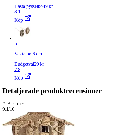
Bästa pysselbo
49
kr
8.1
Köp
5
Vaktelbo 6 cm
Budgetval
29
kr
7.8
Köp
Detaljerade produktrecensioner
#
1
Bäst i test
9.1
/10