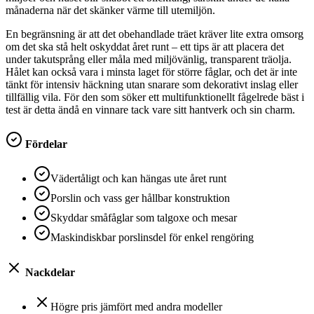
månaderna när det skänker värme till utemiljön.
En begränsning är att det obehandlade träet kräver lite extra omsorg
om det ska stå helt oskyddat året runt – ett tips är att placera det
under takutsprång eller måla med miljövänlig, transparent träolja.
Hålet kan också vara i minsta laget för större fåglar, och det är inte
tänkt för intensiv häckning utan snarare som dekorativt inslag eller
tillfällig vila. För den som söker ett multifunktionellt fågelrede bäst i
test är detta ändå en vinnare tack vare sitt hantverk och sin charm.
Fördelar
Vädertåligt och kan hängas ute året runt
Porslin och vass ger hållbar konstruktion
Skyddar småfåglar som talgoxe och mesar
Maskindiskbar porslinsdel för enkel rengöring
Nackdelar
Högre pris jämfört med andra modeller