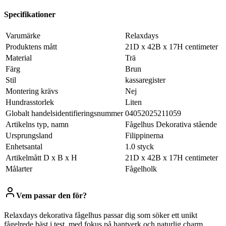
Specifikationer
Varumärke
Relaxdays
Produktens mått
21D x 42B x 17H centimeter
Material
Trä
Färg
Brun
Stil
kassaregister
Montering krävs
Nej
Hundrasstorlek
Liten
Globalt handelsidentifieringsnummer
04052025211059
Artikelns typ, namn
Fågelhus Dekorativa stående
Ursprungsland
Filippinerna
Enhetsantal
1.0 styck
Artikelmått D x B x H
21D x 42B x 17H centimeter
Målarter
Fågelholk
Vem passar den för?
Relaxdays dekorativa fågelhus passar dig som söker ett unikt
fågelrede bäst i test, med fokus på hantverk och naturlig charm