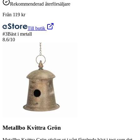
Rekommenderad återförsäljare
Från
119
kr
Till butik
#
3
Bäst i metall
8.6
/10
Metallbo Kvittra Grön
Metallbo Kvittra Grön sticker ut i vårt fågelrede bäst i test som det