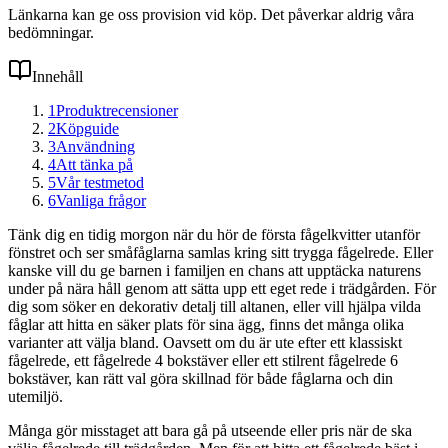
Länkarna kan ge oss provision vid köp. Det påverkar aldrig våra
bedömningar.
Innehåll
1
Produktrecensioner
2
Köpguide
3
Användning
4
Att tänka på
5
Vår testmetod
6
Vanliga frågor
Tänk dig en tidig morgon när du hör de första fågelkvitter utanför
fönstret och ser småfåglarna samlas kring sitt trygga fågelrede. Eller
kanske vill du ge barnen i familjen en chans att upptäcka naturens
under på nära håll genom att sätta upp ett eget rede i trädgården. För
dig som söker en dekorativ detalj till altanen, eller vill hjälpa vilda
fåglar att hitta en säker plats för sina ägg, finns det många olika
varianter att välja bland. Oavsett om du är ute efter ett klassiskt
fågelrede, ett fågelrede 4 bokstäver eller ett stilrent fågelrede 6
bokstäver, kan rätt val göra skillnad för både fåglarna och din
utemiljö.
Många gör misstaget att bara gå på utseende eller pris när de ska