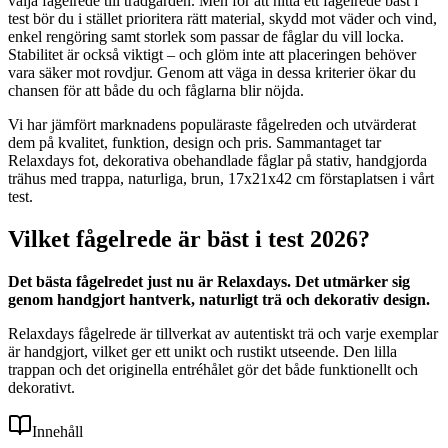
välja fågelrede till trädgården. Men för att hitta ett fågelrede bäst i
test bör du i stället prioritera rätt material, skydd mot väder och vind,
enkel rengöring samt storlek som passar de fåglar du vill locka.
Stabilitet är också viktigt – och glöm inte att placeringen behöver
vara säker mot rovdjur. Genom att väga in dessa kriterier ökar du
chansen för att både du och fåglarna blir nöjda.
Vi har jämfört marknadens populäraste fågelreden och utvärderat
dem på kvalitet, funktion, design och pris. Sammantaget tar
Relaxdays fot, dekorativa obehandlade fåglar på stativ, handgjorda
trähus med trappa, naturliga, brun, 17x21x42 cm förstaplatsen i vårt
test.
Vilket fågelrede är bäst i test 2026?
Det bästa fågelredet just nu är Relaxdays. Det utmärker sig
genom handgjort hantverk, naturligt trä och dekorativ design.
Relaxdays fågelrede är tillverkat av autentiskt trä och varje exemplar
är handgjort, vilket ger ett unikt och rustikt utseende. Den lilla
trappan och det originella entréhålet gör det både funktionellt och
dekorativt.
Innehåll