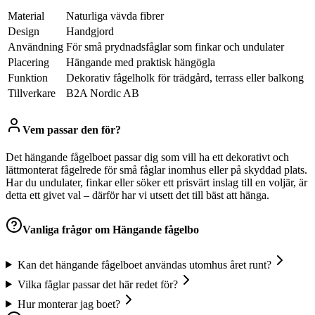
Material
Naturliga vävda fibrer
Design
Handgjord
Användning
För små prydnadsfåglar som finkar och undulater
Placering
Hängande med praktisk hängögla
Funktion
Dekorativ fågelholk för trädgård, terrass eller balkong
Tillverkare
B2A Nordic AB
Vem passar den för?
Det hängande fågelboet passar dig som vill ha ett dekorativt och
lättmonterat fågelrede för små fåglar inomhus eller på skyddad plats.
Har du undulater, finkar eller söker ett prisvärt inslag till en voljär, är
detta ett givet val – därför har vi utsett det till bäst att hänga.
Vanliga frågor om
Hängande fågelbo
Kan det hängande fågelboet användas utomhus året runt?
Vilka fåglar passar det här redet för?
Hur monterar jag boet?