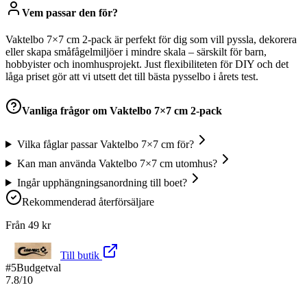
Vem passar den för?
Vaktelbo 7×7 cm 2-pack är perfekt för dig som vill pyssla, dekorera
eller skapa småfågelmiljöer i mindre skala – särskilt för barn,
hobbyister och inomhusprojekt. Just flexibiliteten för DIY och det
låga priset gör att vi utsett det till bästa pysselbo i årets test.
Vanliga frågor om
Vaktelbo 7×7 cm 2-pack
Vilka fåglar passar Vaktelbo 7×7 cm för?
Kan man använda Vaktelbo 7×7 cm utomhus?
Ingår upphängningsanordning till boet?
Rekommenderad återförsäljare
Från
49
kr
Till butik
#
5
Budgetval
7.8
/10