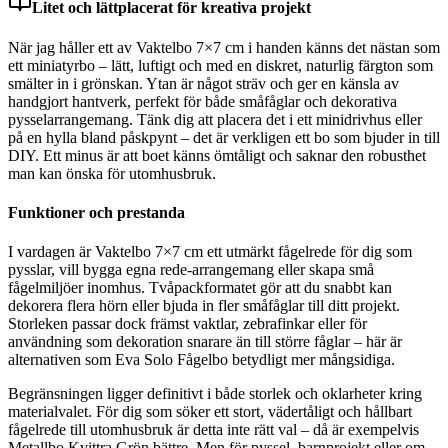
Litet och lättplacerat för kreativa projekt
När jag håller ett av Vaktelbo 7×7 cm i handen känns det nästan som
ett miniatyrbo – lätt, luftigt och med en diskret, naturlig färgton som
smälter in i grönskan. Ytan är något sträv och ger en känsla av
handgjort hantverk, perfekt för både småfåglar och dekorativa
pysselarrangemang. Tänk dig att placera det i ett minidrivhus eller
på en hylla bland påskpynt – det är verkligen ett bo som bjuder in till
DIY. Ett minus är att boet känns ömtåligt och saknar den robusthet
man kan önska för utomhusbruk.
Funktioner och prestanda
I vardagen är Vaktelbo 7×7 cm ett utmärkt fågelrede för dig som
pysslar, vill bygga egna rede-arrangemang eller skapa små
fågelmiljöer inomhus. Tvåpackformatet gör att du snabbt kan
dekorera flera hörn eller bjuda in fler småfåglar till ditt projekt.
Storleken passar dock främst vaktlar, zebrafinkar eller för
användning som dekoration snarare än till större fåglar – här är
alternativen som Eva Solo Fågelbo betydligt mer mångsidiga.
Begränsningen ligger definitivt i både storlek och oklarheter kring
materialvalet. För dig som söker ett stort, vädertåligt och hållbart
fågelrede till utomhusbruk är detta inte rätt val – då är exempelvis
Metallbo Kvittra Grön bättre. Men för pyssel, barnprojekt eller om