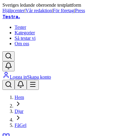
Sveriges ledande oberoende testplattform
Hjälpcenter
|
Vår redaktion
|
För företag
|
Press
Testra
.
Tester
Kategorier
Så testar vi
Om oss
Logga in
Skapa konto
Hem
Djur
FåGel