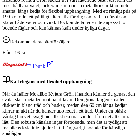
mest hållbara valet, tack vare sin robusta metallkonstruktion och
smarta, långa kedja för flexibel upphängning. Med ett rimligt pris på
199 kr är det ett pålitligt alternativ för dig som vill ha något som
klarar både väder och vind. Dock är detta rede inte anpassat för
boende fåglar och kan kännas kallt under kyliga dagar.
Rekommenderad återförsäljare
Från
199
kr
Till butik
Kall elegans med flexibel upphängning
När du håller Metallbo Kvittra Grön i handen känner du genast den
svala, släta metallen mot handflatan. Den gröna färgen smälter
diskret in bland träd och buskar, medan den 60 cm långa kedjan
klirrar mjukt när du hänger upp redet i ett träd. Under en blåsig
vårdag hörs ett svagt metalliskt eko när vinden får redet att snurra
lätt. Den robusta känslan inger förtroende, men det är tydligt att
metallens kyla inte bjuder in till långvarigt boende för känsliga
småfåglar.