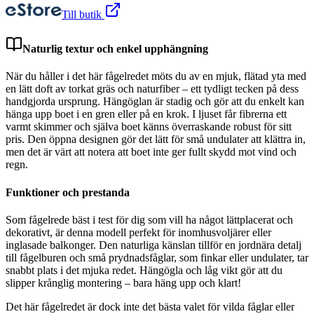
Till butik
Naturlig textur och enkel upphängning
När du håller i det här fågelredet möts du av en mjuk, flätad yta med
en lätt doft av torkat gräs och naturfiber – ett tydligt tecken på dess
handgjorda ursprung. Hängöglan är stadig och gör att du enkelt kan
hänga upp boet i en gren eller på en krok. I ljuset får fibrerna ett
varmt skimmer och själva boet känns överraskande robust för sitt
pris. Den öppna designen gör det lätt för små undulater att klättra in,
men det är värt att notera att boet inte ger fullt skydd mot vind och
regn.
Funktioner och prestanda
Som fågelrede bäst i test för dig som vill ha något lättplacerat och
dekorativt, är denna modell perfekt för inomhusvoljärer eller
inglasade balkonger. Den naturliga känslan tillför en jordnära detalj
till fågelburen och små prydnadsfåglar, som finkar eller undulater, tar
snabbt plats i det mjuka redet. Hängögla och låg vikt gör att du
slipper krånglig montering – bara häng upp och klart!
Det här fågelredet är dock inte det bästa valet för vilda fåglar eller