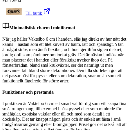
Från
29
kr
Till butik
Minimalistisk charm i miniformat
När jag håller Vaktelbo 6 cm i handen, slås jag direkt av hur nätt det
känns – nästan som ett litet kuvert av halm, lätt och spänstigt. Ytan
är något sträv, men ändå flexibel, och boet ger ifrån sig en diskret,
jordig doft som påminner om torkat gräs. Det är nästan ljudlöst när
man placerar det i handen eller försiktigt trycker ihop det. På
fönsterbrädan, bland små krukväxter, ser det naturligt ut men
försvinner lätt bland större dekorationer. Den lilla storleken gör att
det passar bäst för pyssel eller som dekoration, snarare än som ett
funktionellt fågelrede för större arter.
Funktioner och prestanda
I praktiken är Vaktelbo 6 cm ett smart val för dig som vill skapa fina
småarrangemang, till exempel i påskpyssel eller som minirede för
småfåglar, exotiska vaktlar eller till och med som detalj i ett
dockskåp. Det tar knappt någon plats och är enkelt att fästa i små
trädgårdsarrangemang eller blomgrupper. Priset gör det också lätt att
köpa flera på en gång, vilket öppnar för kreativa