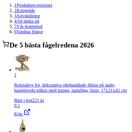
1
Produktrecensioner
2
Köpguide
3
Användning
4
Att tänka på
5
Vår testmetod
6
Vanliga frågor
De
5
bästa
fågelrede
na 2026
1
Relaxdays fot, dekorativa obehandlade fåglar på stativ,
handgjorda trähus med trappa, naturliga, brun, 17x21x42 cm
Bäst i test
221
kr
9.1
Köp