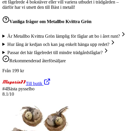
ett fågelrede 4 bokstäver eller vill variera utbudet i trädgården –
därför har vi utsett den till Bäst i metall!
Vanliga frågor om
Metallbo Kvittra Grön
Är Metallbo Kvittra Grön lämplig för fåglar att bo i året runt?
Hur lång är kedjan och kan jag enkelt hänga upp redet?
Passar det här fågelredet till mindre trädgårdsfåglar?
Rekommenderad återförsäljare
Från
199
kr
Till butik
#
4
Bästa pysselbo
8.1
/10