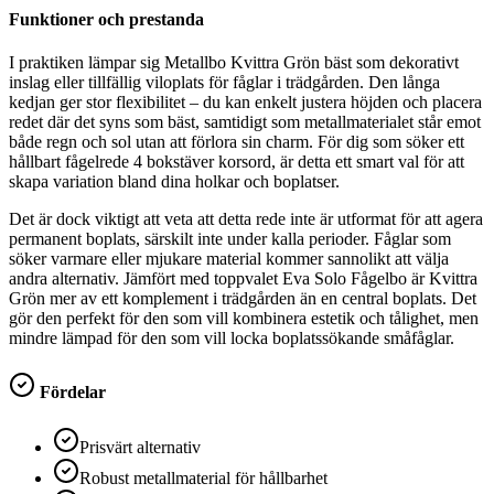
Funktioner och prestanda
I praktiken lämpar sig Metallbo Kvittra Grön bäst som dekorativt
inslag eller tillfällig viloplats för fåglar i trädgården. Den långa
kedjan ger stor flexibilitet – du kan enkelt justera höjden och placera
redet där det syns som bäst, samtidigt som metallmaterialet står emot
både regn och sol utan att förlora sin charm. För dig som söker ett
hållbart fågelrede 4 bokstäver korsord, är detta ett smart val för att
skapa variation bland dina holkar och boplatser.
Det är dock viktigt att veta att detta rede inte är utformat för att agera
permanent boplats, särskilt inte under kalla perioder. Fåglar som
söker varmare eller mjukare material kommer sannolikt att välja
andra alternativ. Jämfört med toppvalet Eva Solo Fågelbo är Kvittra
Grön mer av ett komplement i trädgården än en central boplats. Det
gör den perfekt för den som vill kombinera estetik och tålighet, men
mindre lämpad för den som vill locka boplatssökande småfåglar.
Fördelar
Prisvärt alternativ
Robust metallmaterial för hållbarhet