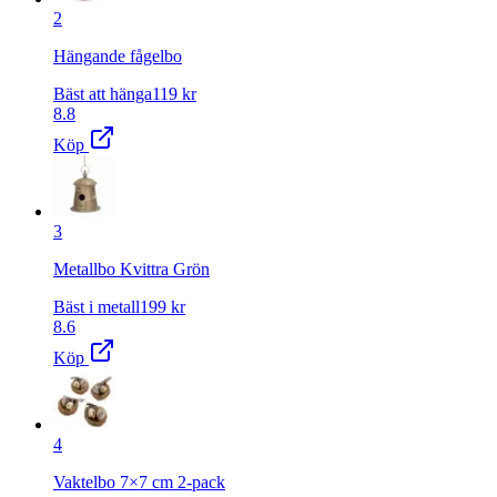
2
Hängande fågelbo
Bäst att hänga
119
kr
8.8
Köp
3
Metallbo Kvittra Grön
Bäst i metall
199
kr
8.6
Köp
4
Vaktelbo 7×7 cm 2-pack