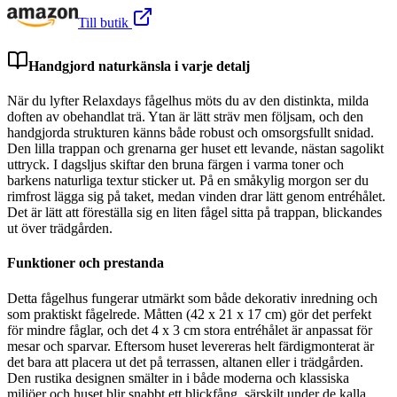
Till butik
Handgjord naturkänsla i varje detalj
När du lyfter Relaxdays fågelhus möts du av den distinkta, milda
doften av obehandlat trä. Ytan är lätt sträv men följsam, och den
handgjorda strukturen känns både robust och omsorgsfullt snidad.
Den lilla trappan och grenarna ger huset ett levande, nästan sagolikt
uttryck. I dagsljus skiftar den bruna färgen i varma toner och
barkens naturliga textur sticker ut. På en småkylig morgon ser du
rimfrost lägga sig på taket, medan vinden drar lätt genom entréhålet.
Det är lätt att föreställa sig en liten fågel sitta på trappan, blickandes
ut över trädgården.
Funktioner och prestanda
Detta fågelhus fungerar utmärkt som både dekorativ inredning och
som praktiskt fågelrede. Måtten (42 x 21 x 17 cm) gör det perfekt
för mindre fåglar, och det 4 x 3 cm stora entréhålet är anpassat för
mesar och sparvar. Eftersom huset levereras helt färdigmonterat är
det bara att placera ut det på terrassen, altanen eller i trädgården.
Den rustika designen smälter in i både moderna och klassiska
miljöer och huset blir snabbt ett blickfång, särskilt under de kalla