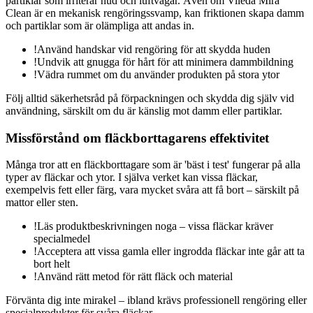
partiklar som irriterar hud och luftvägar. Även om Vileda Mira
Clean är en mekanisk rengöringssvamp, kan friktionen skapa damm
och partiklar som är olämpliga att andas in.
!
Använd handskar vid rengöring för att skydda huden
!
Undvik att gnugga för hårt för att minimera dammbildning
!
Vädra rummet om du använder produkten på stora ytor
Följ alltid säkerhetsråd på förpackningen och skydda dig själv vid
användning, särskilt om du är känslig mot damm eller partiklar.
Missförstånd om fläckborttagarens effektivitet
Många tror att en fläckborttagare som är 'bäst i test' fungerar på alla
typer av fläckar och ytor. I själva verket kan vissa fläckar,
exempelvis fett eller färg, vara mycket svåra att få bort – särskilt på
mattor eller sten.
!
Läs produktbeskrivningen noga – vissa fläckar kräver
specialmedel
!
Acceptera att vissa gamla eller ingrodda fläckar inte går att ta
bort helt
!
Använd rätt metod för rätt fläck och material
Förvänta dig inte mirakel – ibland krävs professionell rengöring eller
specialprodukter för svåra fläckar.