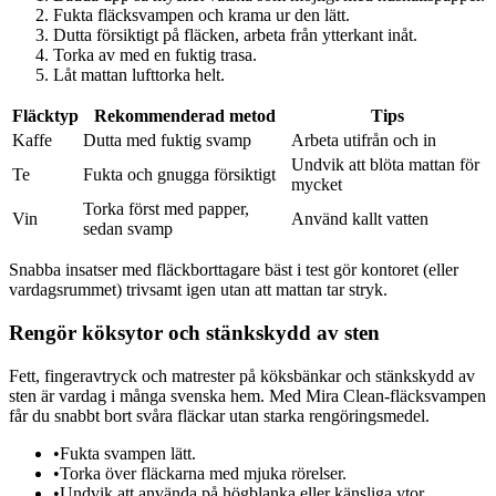
Fukta fläcksvampen och krama ur den lätt.
Dutta försiktigt på fläcken, arbeta från ytterkant inåt.
Torka av med en fuktig trasa.
Låt mattan lufttorka helt.
Fläcktyp
Rekommenderad metod
Tips
Kaffe
Dutta med fuktig svamp
Arbeta utifrån och in
Undvik att blöta mattan för
Te
Fukta och gnugga försiktigt
mycket
Torka först med papper,
Vin
Använd kallt vatten
sedan svamp
Snabba insatser med fläckborttagare bäst i test gör kontoret (eller
vardagsrummet) trivsamt igen utan att mattan tar stryk.
Rengör köksytor och stänkskydd av sten
Fett, fingeravtryck och matrester på köksbänkar och stänkskydd av
sten är vardag i många svenska hem. Med Mira Clean-fläcksvampen
får du snabbt bort svåra fläckar utan starka rengöringsmedel.
•
Fukta svampen lätt.
•
Torka över fläckarna med mjuka rörelser.
•
Undvik att använda på högblanka eller känsliga ytor.