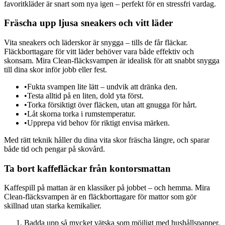
favoritkläder är snart som nya igen – perfekt för en stressfri vardag.
Fräscha upp ljusa sneakers och vitt läder
Vita sneakers och läderskor är snygga – tills de får fläckar.
Fläckborttagare för vitt läder behöver vara både effektiv och
skonsam. Mira Clean-fläcksvampen är idealisk för att snabbt snygga
till dina skor inför jobb eller fest.
•
Fukta svampen lite lätt – undvik att dränka den.
•
Testa alltid på en liten, dold yta först.
•
Torka försiktigt över fläcken, utan att gnugga för hårt.
•
Låt skorna torka i rumstemperatur.
•
Upprepa vid behov för riktigt envisa märken.
Med rätt teknik håller du dina vita skor fräscha längre, och sparar
både tid och pengar på skovård.
Ta bort kaffefläckar från kontorsmattan
Kaffespill på mattan är en klassiker på jobbet – och hemma. Mira
Clean-fläcksvampen är en fläckborttagare för mattor som gör
skillnad utan starka kemikalier.
Badda upp så mycket vätska som möjligt med hushållspapper.