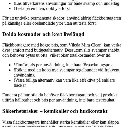
!
Läs tillverkarens anvisningar för både svamp och underlag
!
Testa på en liten, dold yta först
För att undvika permanenta skador: använd aldrig fläckborttagaren
på känsliga eller obehandlade ytor utan att testa först.
Dolda kostnader och kort livslängd
Fläckborttagare med högre pris, som Vileda Mira Clean, kan verka
dyra jämfört med budgetalternativ. Dessutom slits svampar snabbt
och behöver bytas ut ofta, vilket ökar totalkostnaden över tid.
!
Jämför pris per användning, inte bara förpackningspris
!
Räkna med att köpa nya svampar regelbundet vid frekvent
användning
!
Vissa billiga alternativ kan vara lika effektiva på enklare
fläckar
Fundera på hur ofta du behöver fläckborttagare och välj produkt
utifrån hållbarhet och pris per användning, inte bara testresultat.
Säkerhetsrisker – kemikalier och hudkontakt
Vissa fläckborttagare innehåller starka kemikalier eller kan släppa