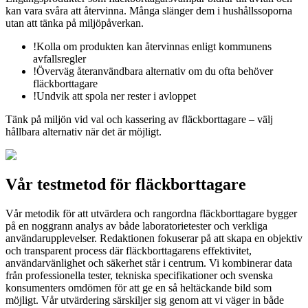
kan vara svåra att återvinna. Många slänger dem i hushållssoporna
utan att tänka på miljöpåverkan.
!
Kolla om produkten kan återvinnas enligt kommunens
avfallsregler
!
Överväg återanvändbara alternativ om du ofta behöver
fläckborttagare
!
Undvik att spola ner rester i avloppet
Tänk på miljön vid val och kassering av fläckborttagare – välj
hållbara alternativ när det är möjligt.
Vår testmetod för
fläckborttagare
Vår metodik för att utvärdera och rangordna fläckborttagare bygger
på en noggrann analys av både laboratorietester och verkliga
användarupplevelser. Redaktionen fokuserar på att skapa en objektiv
och transparent process där fläckborttagarens effektivitet,
användarvänlighet och säkerhet står i centrum. Vi kombinerar data
från professionella tester, tekniska specifikationer och svenska
konsumenters omdömen för att ge en så heltäckande bild som
möjligt. Vår utvärdering särskiljer sig genom att vi väger in både