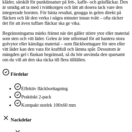
kläder, särskilt för punktinsatser på fett-, kaffe- och gräsfläckar. Den
är smidig att ta med i tvättkorgen och lätt att dosera tack vare den
integrerade borsten. För bästa resultat, gnugga in gelen direkt på
fläcken och låt den verka i några minuter innan tvätt – ofta räcker
det för att även tuffare fläckar ska ge vika.
Begränsningarna märks främst när det gäller större ytor eller material
som sten och vitt läder. Gelen är inte utformad för att hantera stora
golvytor eller känsliga material – som fläckborttagare för sten eller
vitt läder kan den vara för kraftfull och lämna spår. Dessutom är
mängden gel i flaskan begränsad, så du bör använda den sparsamt
om du vill att den ska räcka till flera tillfällen.
Fördelar
Effektiv fläckborttagning
Praktiskt 2-pack
Kompakt storlek 100x60 mm
Nackdelar