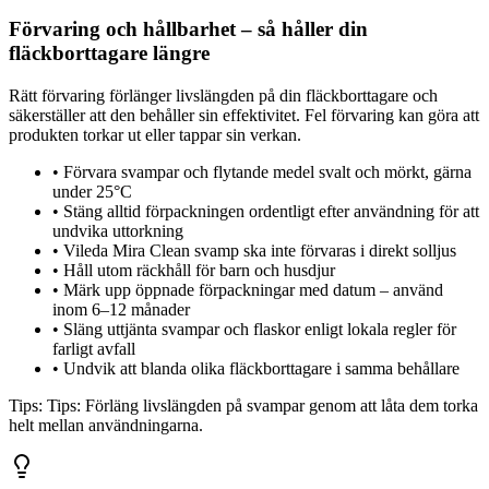
Förvaring och hållbarhet – så håller din
fläckborttagare längre
Rätt förvaring förlänger livslängden på din fläckborttagare och
säkerställer att den behåller sin effektivitet. Fel förvaring kan göra att
produkten torkar ut eller tappar sin verkan.
•
Förvara svampar och flytande medel svalt och mörkt, gärna
under 25°C
•
Stäng alltid förpackningen ordentligt efter användning för att
undvika uttorkning
•
Vileda Mira Clean svamp ska inte förvaras i direkt solljus
•
Håll utom räckhåll för barn och husdjur
•
Märk upp öppnade förpackningar med datum – använd
inom 6–12 månader
•
Släng uttjänta svampar och flaskor enligt lokala regler för
farligt avfall
•
Undvik att blanda olika fläckborttagare i samma behållare
Tips:
Tips: Förläng livslängden på svampar genom att låta dem torka
helt mellan användningarna.