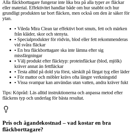
Alla fläckborttagare fungerar inte lika bra på alla typer av fläckar
eller material. Effektivitet handlar både om hur snabbt och hur
grundligt produkten tar bort fläcken, men också om den är säker för
ytan.
•
Vileda Mira Clean tar effektivt bort smuts, fett och märken
från kläder, skor och stenyta.
•
Specialprodukter för rödvin, blod eller fett rekommenderas
vid svåra fläckar
•
En bra fläckborttagare ska inte lämna efter sig
missfärgningar
•
Välj produkt efter fläcktyp: proteinfläckar (blod, mjölk)
kräver annat än fettfläckar
•
Testa alltid på dold yta först, särskilt på färgat tyg eller läder
•
För mattor och möbler krävs ofta längre verkningstid
•
Vissa svampar kan användas utan vatten, andra kräver fukt
Tips:
Köpråd: Läs alltid instruktionerna och anpassa metod efter
fläckens typ och underlag för bästa resultat.
Pris och ägandekostnad – vad kostar en bra
fläckborttagare?