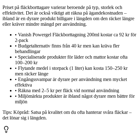
Priset på fläckborttagare varierar beroende på typ, storlek och
effektivitet. Det är också viktigt att räkna på ägandekostnaden –
ibland är en dyrare produkt billigare i längden om den räcker längre
eller kräver mindre mängd per användning.
•
Vanish Powergel Fläckborttagning 200ml kostar ca 92 kr för
2-pack
•
Budgetalternativ finns från 40 kr men kan kräva fler
behandlingar
•
Specialiserade produkter för läder och mattor kostar ofta
100–200 kr
•
Flytande medel i storpack (1 liter) kan kosta 150–250 kr
men räcker länge
•
Engångssvampar är dyrare per användning men mycket
effektiva
•
Räkna med 2–5 kr per fläck vid normal användning
•
Miljömärkta produkter är ibland något dyrare men bättre för
miljön
Tips:
Köpråd: Satsa på kvalitet om du ofta hanterar svåra fläckar –
det lönar sig i längden.