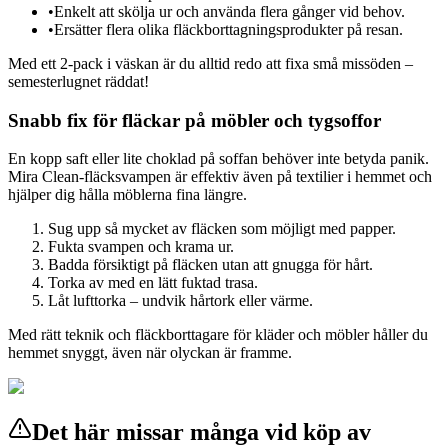
•
Enkelt att skölja ur och använda flera gånger vid behov.
•
Ersätter flera olika fläckborttagningsprodukter på resan.
Med ett 2-pack i väskan är du alltid redo att fixa små missöden –
semesterlugnet räddat!
Snabb fix för fläckar på möbler och tygsoffor
En kopp saft eller lite choklad på soffan behöver inte betyda panik.
Mira Clean-fläcksvampen är effektiv även på textilier i hemmet och
hjälper dig hålla möblerna fina längre.
Sug upp så mycket av fläcken som möjligt med papper.
Fukta svampen och krama ur.
Badda försiktigt på fläcken utan att gnugga för hårt.
Torka av med en lätt fuktad trasa.
Låt lufttorka – undvik hårtork eller värme.
Med rätt teknik och fläckborttagare för kläder och möbler håller du
hemmet snyggt, även när olyckan är framme.
Det här missar många vid köp av