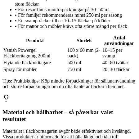
stora fläckar
•
För resor finns miniförpackningar på 30–50 ml
•
För familjer rekommenderas minst 250 ml per säsong
•
En svamp räcker till ca 10–15 fläckar på kläder
•
För mattor och möbler krävs ofta större mängd per fläck
Antal
Produkt
Storlek
användningar
Vanish Powergel
100 x 60 mm (2-
10–15 per
Fläckborttagning 200ml
pack)
svamp
Flytande fläckborttagare
500 ml
40–60 tvättar
Spray för möbler
750 ml
20–30 fläckar
Tips:
Praktiskt tips: Köp mindre förpackningar för sällananvändning
och större förpackningar om du ofta hanterar fläckar i hemmet.
Material och hållbarhet – så påverkar valet
resultatet
Materialet i fläckborttagaren avgör både effektivitet och livslängd.
Vissa produkter är utformade för att hålla länge och tåla tuff