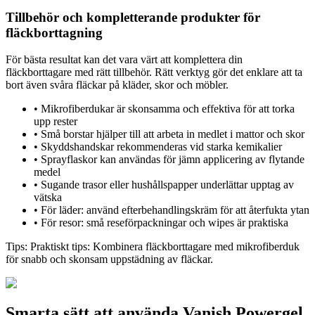
Tillbehör och kompletterande produkter för
fläckborttagning
För bästa resultat kan det vara värt att komplettera din
fläckborttagare med rätt tillbehör. Rätt verktyg gör det enklare att ta
bort även svåra fläckar på kläder, skor och möbler.
•
Mikrofiberdukar är skonsamma och effektiva för att torka
upp rester
•
Små borstar hjälper till att arbeta in medlet i mattor och skor
•
Skyddshandskar rekommenderas vid starka kemikalier
•
Sprayflaskor kan användas för jämn applicering av flytande
medel
•
Sugande trasor eller hushållspapper underlättar upptag av
vätska
•
För läder: använd efterbehandlingskräm för att återfukta ytan
•
För resor: små reseförpackningar och wipes är praktiska
Tips:
Praktiskt tips: Kombinera fläckborttagare med mikrofiberduk
för snabb och skonsam uppstädning av fläckar.
Smarta sätt att använda Vanish Powergel