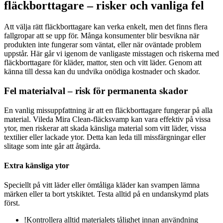
fläckborttagare – risker och vanliga fel
Att välja rätt fläckborttagare kan verka enkelt, men det finns flera
fallgropar att se upp för. Många konsumenter blir besvikna när
produkten inte fungerar som väntat, eller när oväntade problem
uppstår. Här går vi igenom de vanligaste misstagen och riskerna med
fläckborttagare för kläder, mattor, sten och vitt läder. Genom att
känna till dessa kan du undvika onödiga kostnader och skador.
Fel materialval – risk för permanenta skador
En vanlig missuppfattning är att en fläckborttagare fungerar på alla
material. Vileda Mira Clean-fläcksvamp kan vara effektiv på vissa
ytor, men riskerar att skada känsliga material som vitt läder, vissa
textilier eller lackade ytor. Detta kan leda till missfärgningar eller
slitage som inte går att åtgärda.
Extra känsliga ytor
Speciellt på vitt läder eller ömtåliga kläder kan svampen lämna
märken eller ta bort ytskiktet. Testa alltid på en undanskymd plats
först.
!
Kontrollera alltid materialets tålighet innan användning