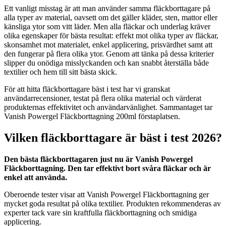
Ett vanligt misstag är att man använder samma fläckborttagare på
alla typer av material, oavsett om det gäller kläder, sten, mattor eller
känsliga ytor som vitt läder. Men alla fläckar och underlag kräver
olika egenskaper för bästa resultat: effekt mot olika typer av fläckar,
skonsamhet mot materialet, enkel applicering, prisvärdhet samt att
den fungerar på flera olika ytor. Genom att tänka på dessa kriterier
slipper du onödiga misslyckanden och kan snabbt återställa både
textilier och hem till sitt bästa skick.
För att hitta fläckborttagare bäst i test har vi granskat
användarrecensioner, testat på flera olika material och värderat
produkternas effektivitet och användarvänlighet. Sammantaget tar
Vanish Powergel Fläckborttagning 200ml förstaplatsen.
Vilken fläckborttagare är bäst i test 2026?
Den bästa fläckborttagaren just nu är Vanish Powergel
Fläckborttagning. Den tar effektivt bort svåra fläckar och är
enkel att använda.
Oberoende tester visar att Vanish Powergel Fläckborttagning ger
mycket goda resultat på olika textilier. Produkten rekommenderas av
experter tack vare sin kraftfulla fläckborttagning och smidiga
applicering.