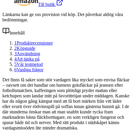
Till butik
Länkarna kan ge oss provision vid köp. Det påverkar aldrig våra
bedömningar.
Innehåll
1
Produktrecensioner
2
Köpguide
3
Användning
4
Att tänka på
5
Vår testmetod
6
Vanliga frågor
Det finns få saker som stör vardagen lika mycket som envisa fläckar
– oavsett om det handlar om barnens gräsfläckar på jeansen efter
fotbollsmatchen, kafferingen som plötsligt pryder mattan eller
ketchupen som landar mitt på favorittröjan under middagen. Kanske
har du någon gång kämpat med att få bort märken från vitt läder
eller svurit över rödvinsspill på soffan innan gästerna hunnit gå. I de
där stunderna önskar man att man snabbt kunde rycka fram
marknadens bästa fläckborttagare, en som verkligen fungerar och
sparar både tid och nerver. Med rätt produkt i städskåpet känns
vardagsmissöden lite mindre dramatiska.