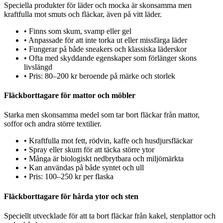
Speciella produkter för läder och mocka är skonsamma men
kraftfulla mot smuts och fläckar, även på vitt läder.
•
Finns som skum, svamp eller gel
•
Anpassade för att inte torka ut eller missfärga läder
•
Fungerar på både sneakers och klassiska läderskor
•
Ofta med skyddande egenskaper som förlänger skons
livslängd
•
Pris: 80–200 kr beroende på märke och storlek
Fläckborttagare för mattor och möbler
Starka men skonsamma medel som tar bort fläckar från mattor,
soffor och andra större textilier.
•
Kraftfulla mot fett, rödvin, kaffe och husdjursfläckar
•
Spray eller skum för att täcka större ytor
•
Många är biologiskt nedbrytbara och miljömärkta
•
Kan användas på både syntet och ull
•
Pris: 100–250 kr per flaska
Fläckborttagare för hårda ytor och sten
Speciellt utvecklade för att ta bort fläckar från kakel, stenplattor och