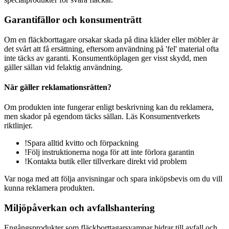
Garantifällor och konsumenträtt
Om en fläckborttagare orsakar skada på dina kläder eller möbler är
det svårt att få ersättning, eftersom användning på 'fel' material ofta
inte täcks av garanti. Konsumentköplagen ger visst skydd, men
gäller sällan vid felaktig användning.
När gäller reklamationsrätten?
Om produkten inte fungerar enligt beskrivning kan du reklamera,
men skador på egendom täcks sällan. Läs Konsumentverkets
riktlinjer.
!
Spara alltid kvitto och förpackning
!
Följ instruktionerna noga för att inte förlora garantin
!
Kontakta butik eller tillverkare direkt vid problem
Var noga med att följa anvisningar och spara inköpsbevis om du vill
kunna reklamera produkten.
Miljöpåverkan och avfallshantering
Engångsprodukter som fläckborttagarsvampar bidrar till avfall och