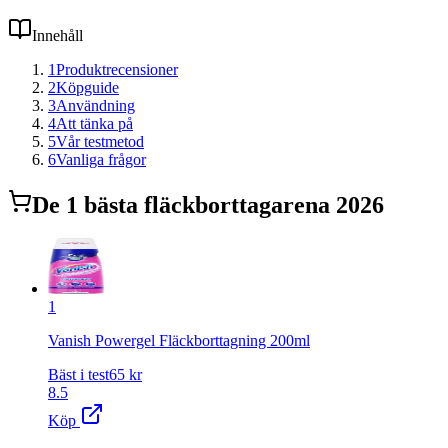
Innehåll
1
Produktrecensioner
2
Köpguide
3
Användning
4
Att tänka på
5
Vår testmetod
6
Vanliga frågor
De
1
bästa
fläckborttagare
na 2026
1
Vanish Powergel Fläckborttagning 200ml
Bäst i test
65
kr
8.5
Köp