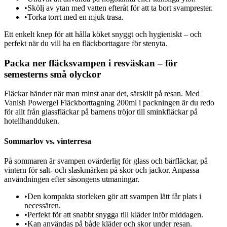
•
Skölj av ytan med vatten efteråt för att ta bort svamprester.
•
Torka torrt med en mjuk trasa.
Ett enkelt knep för att hålla köket snyggt och hygieniskt – och
perfekt när du vill ha en fläckborttagare för stenyta.
Packa ner fläcksvampen i resväskan – för
semesterns små olyckor
Fläckar händer när man minst anar det, särskilt på resan. Med
Vanish Powergel Fläckborttagning 200ml i packningen är du redo
för allt från glassfläckar på barnens tröjor till sminkfläckar på
hotellhandduken.
Sommarlov vs. vinterresa
På sommaren är svampen ovärderlig för glass och bärfläckar, på
vintern för salt- och slaskmärken på skor och jackor. Anpassa
användningen efter säsongens utmaningar.
•
Den kompakta storleken gör att svampen lätt får plats i
necessären.
•
Perfekt för att snabbt snygga till kläder inför middagen.
•
Kan användas på både kläder och skor under resan.