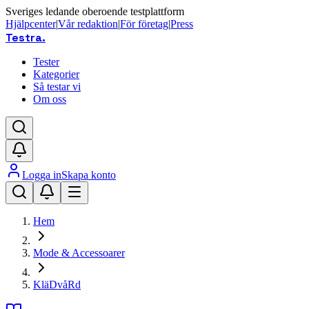
Sveriges ledande oberoende testplattform
Hjälpcenter
|
Vår redaktion
|
För företag
|
Press
Testra
.
Tester
Kategorier
Så testar vi
Om oss
Logga in
Skapa konto
Hem
Mode & Accessoarer
KläDvåRd