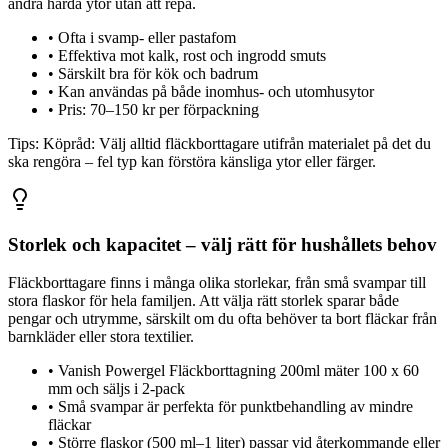
andra hårda ytor utan att repa.
•
Ofta i svamp- eller pastafom
•
Effektiva mot kalk, rost och ingrodd smuts
•
Särskilt bra för kök och badrum
•
Kan användas på både inomhus- och utomhusytor
•
Pris: 70–150 kr per förpackning
Tips:
Köpråd: Välj alltid fläckborttagare utifrån materialet på det du
ska rengöra – fel typ kan förstöra känsliga ytor eller färger.
Storlek och kapacitet – välj rätt för hushållets behov
Fläckborttagare finns i många olika storlekar, från små svampar till
stora flaskor för hela familjen. Att välja rätt storlek sparar både
pengar och utrymme, särskilt om du ofta behöver ta bort fläckar från
barnkläder eller stora textilier.
•
Vanish Powergel Fläckborttagning 200ml mäter 100 x 60
mm och säljs i 2-pack
•
Små svampar är perfekta för punktbehandling av mindre
fläckar
•
Större flaskor (500 ml–1 liter) passar vid återkommande eller