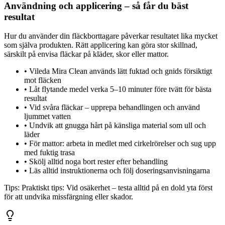
Användning och applicering – så får du bäst
resultat
Hur du använder din fläckborttagare påverkar resultatet lika mycket
som själva produkten. Rätt applicering kan göra stor skillnad,
särskilt på envisa fläckar på kläder, skor eller mattor.
•
Vileda Mira Clean används lätt fuktad och gnids försiktigt
mot fläcken
•
Låt flytande medel verka 5–10 minuter före tvätt för bästa
resultat
•
Vid svåra fläckar – upprepa behandlingen och använd
ljummet vatten
•
Undvik att gnugga hårt på känsliga material som ull och
läder
•
För mattor: arbeta in medlet med cirkelrörelser och sug upp
med fuktig trasa
•
Skölj alltid noga bort rester efter behandling
•
Läs alltid instruktionerna och följ doseringsanvisningarna
Tips:
Praktiskt tips: Vid osäkerhet – testa alltid på en dold yta först
för att undvika missfärgning eller skador.