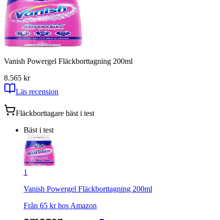
Vanish Powergel Fläckborttagning 200ml
8.5
65
kr
Läs recension
Fläckborttagare
bäst i test
Bäst i test
1
Vanish Powergel Fläckborttagning 200ml
Från
65
kr hos
Amazon