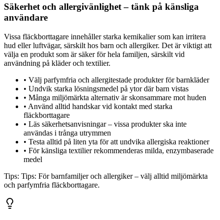
Säkerhet och allergivänlighet – tänk på känsliga
användare
Vissa fläckborttagare innehåller starka kemikalier som kan irritera
hud eller luftvägar, särskilt hos barn och allergiker. Det är viktigt att
välja en produkt som är säker för hela familjen, särskilt vid
användning på kläder och textilier.
•
Välj parfymfria och allergitestade produkter för barnkläder
•
Undvik starka lösningsmedel på ytor där barn vistas
•
Många miljömärkta alternativ är skonsammare mot huden
•
Använd alltid handskar vid kontakt med starka
fläckborttagare
•
Läs säkerhetsanvisningar – vissa produkter ska inte
användas i trånga utrymmen
•
Testa alltid på liten yta för att undvika allergiska reaktioner
•
För känsliga textilier rekommenderas milda, enzymbaserade
medel
Tips:
Tips: För barnfamiljer och allergiker – välj alltid miljömärkta
och parfymfria fläckborttagare.