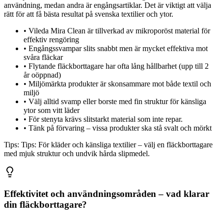
användning, medan andra är engångsartiklar. Det är viktigt att välja
rätt för att få bästa resultat på svenska textilier och ytor.
•
Vileda Mira Clean är tillverkad av mikroporöst material för
effektiv rengöring
•
Engångssvampar slits snabbt men är mycket effektiva mot
svåra fläckar
•
Flytande fläckborttagare har ofta lång hållbarhet (upp till 2
år oöppnad)
•
Miljömärkta produkter är skonsammare mot både textil och
miljö
•
Välj alltid svamp eller borste med fin struktur för känsliga
ytor som vitt läder
•
För stenyta krävs slitstarkt material som inte repar.
•
Tänk på förvaring – vissa produkter ska stå svalt och mörkt
Tips:
Tips: För kläder och känsliga textilier – välj en fläckborttagare
med mjuk struktur och undvik hårda slipmedel.
Effektivitet och användningsområden – vad klarar
din fläckborttagare?