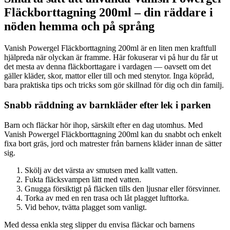
Fläckborttagning 200ml – din räddare i
nöden hemma och på språng
Vanish Powergel Fläckborttagning 200ml är en liten men kraftfull
hjälpreda när olyckan är framme. Här fokuserar vi på hur du får ut
det mesta av denna fläckborttagare i vardagen — oavsett om det
gäller kläder, skor, mattor eller till och med stenytor. Inga köpråd,
bara praktiska tips och tricks som gör skillnad för dig och din familj.
Snabb räddning av barnkläder efter lek i parken
Barn och fläckar hör ihop, särskilt efter en dag utomhus. Med
Vanish Powergel Fläckborttagning 200ml kan du snabbt och enkelt
fixa bort gräs, jord och matrester från barnens kläder innan de sätter
sig.
Skölj av det värsta av smutsen med kallt vatten.
Fukta fläcksvampen lätt med vatten.
Gnugga försiktigt på fläcken tills den ljusnar eller försvinner.
Torka av med en ren trasa och låt plagget lufttorka.
Vid behov, tvätta plagget som vanligt.
Med dessa enkla steg slipper du envisa fläckar och barnens