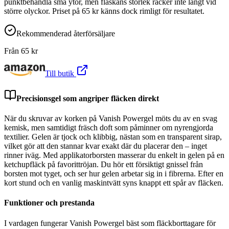
punktbehandla små ytor, men flaskans storlek räcker inte långt vid
större olyckor. Priset på 65 kr känns dock rimligt för resultatet.
Rekommenderad återförsäljare
Från
65
kr
Till butik
Precisionsgel som angriper fläcken direkt
När du skruvar av korken på Vanish Powergel möts du av en svag
kemisk, men samtidigt fräsch doft som påminner om nyrengjorda
textilier. Gelen är tjock och klibbig, nästan som en transparent sirap,
vilket gör att den stannar kvar exakt där du placerar den – inget
rinner iväg. Med applikatorborsten masserar du enkelt in gelen på en
ketchupfläck på favorittröjan. Du hör ett försiktigt gnissel från
borsten mot tyget, och ser hur gelen arbetar sig in i fibrerna. Efter en
kort stund och en vanlig maskintvätt syns knappt ett spår av fläcken.
Funktioner och prestanda
I vardagen fungerar Vanish Powergel bäst som fläckborttagare för