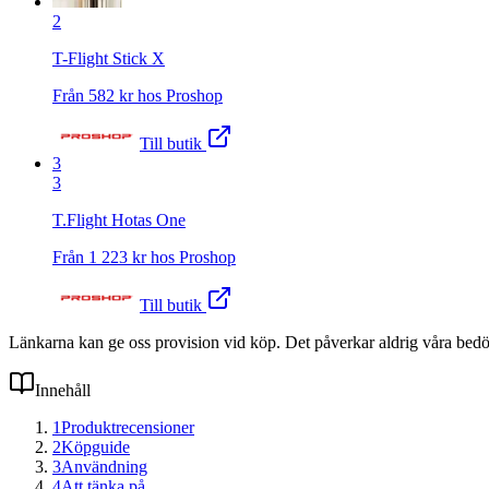
2
T-Flight Stick X
Från
582
kr hos
Proshop
Till butik
3
3
T.Flight Hotas One
Från
1 223
kr hos
Proshop
Till butik
Länkarna kan ge oss provision vid köp. Det påverkar aldrig våra bed
Innehåll
1
Produktrecensioner
2
Köpguide
3
Användning
4
Att tänka på