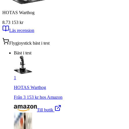
HOTAS Warthog
8.7
3 153
kr
Läs recension
Flygjoystick
bäst i test
Bäst i test
1
HOTAS Warthog
Från
3 153
kr hos
Amazon
Till butik