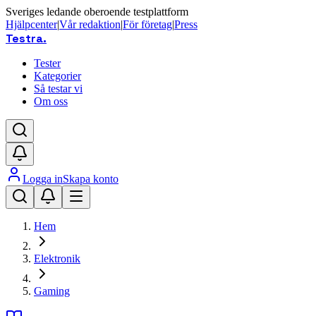
Sveriges ledande oberoende testplattform
Hjälpcenter
|
Vår redaktion
|
För företag
|
Press
Testra
.
Tester
Kategorier
Så testar vi
Om oss
Logga in
Skapa konto
Hem
Elektronik
Gaming