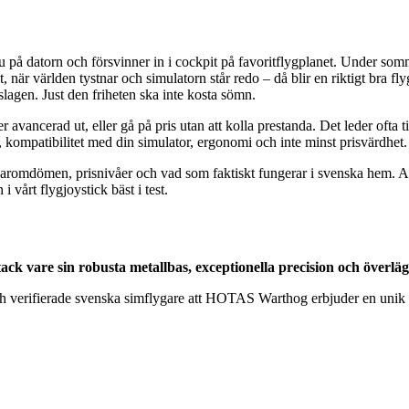
u på datorn och försvinner in i cockpit på favoritflygplanet. Under somma
, när världen tystnar och simulatorn står redo – då blir en riktigt bra fl
rslagen. Just den friheten ska inte kosta sömn.
er avancerad ut, eller gå på pris utan att kolla prestanda. Det leder ofta ti
, kompatibilitet med din simulator, ergonomi och inte minst prisvärdhet.
romdömen, prisnivåer och vad som faktiskt fungerar i svenska hem. All
vårt flygjoystick bäst i test.
k vare sin robusta metallbas, exceptionella precision och överläg
ch verifierade svenska simflygare att HOTAS Warthog erbjuder en unik 