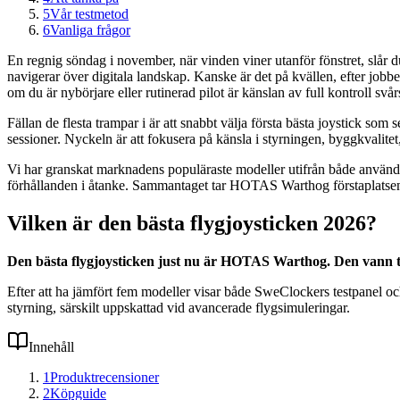
5
Vår testmetod
6
Vanliga frågor
En regnig söndag i november, när vinden viner utanför fönstret, slår d
navigerar över digitala landskap. Kanske är det på kvällen, efter jobbet
om du är nybörjare eller rutinerad pilot är känslan av full kontroll svå
Fällan de flesta trampar i är att snabbt välja första bästa joystick som s
sessioner. Nyckeln är att fokusera på känsla i styrningen, byggkvalitet
Vi har granskat marknadens populäraste modeller utifrån både använda
förhållanden i åtanke. Sammantaget tar HOTAS Warthog förstaplatsen i 
Vilken är den bästa flygjoysticken 2026?
Den bästa flygjoysticken just nu är HOTAS Warthog. Den vann tac
Efter att ha jämfört fem modeller visar både SweClockers testpanel o
styrning, särskilt uppskattad vid avancerade flygsimuleringar.
Innehåll
1
Produktrecensioner
2
Köpguide