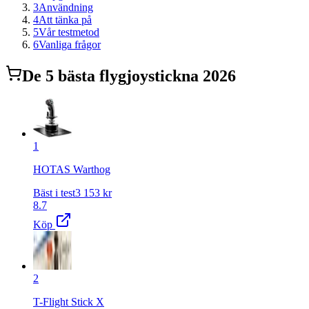
3
Användning
4
Att tänka på
5
Vår testmetod
6
Vanliga frågor
De
5
bästa
flygjoystick
na 2026
1
HOTAS Warthog
Bäst i test
3 153
kr
8.7
Köp
2
T-Flight Stick X