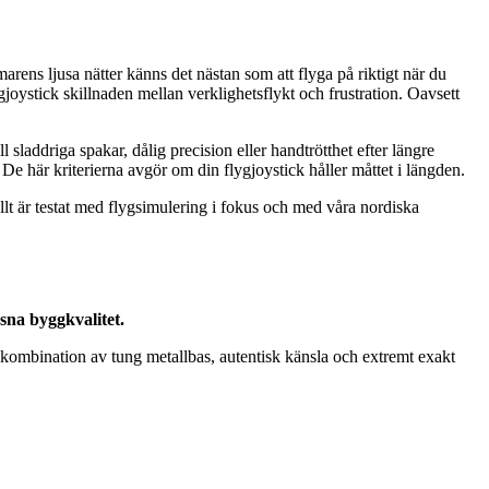
rens ljusa nätter känns det nästan som att flyga på riktigt när du
ygjoystick skillnaden mellan verklighetsflykt och frustration. Oavsett
ll sladdriga spakar, dålig precision eller handtrötthet efter längre
 De här kriterierna avgör om din flygjoystick håller måttet i längden.
t är testat med flygsimulering i fokus och med våra nordiska
sna byggkvalitet.
kombination av tung metallbas, autentisk känsla och extremt exakt