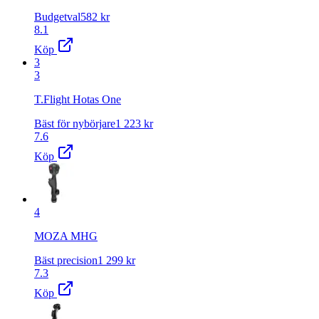
Budgetval
582
kr
8.1
Köp
3
3
T.Flight Hotas One
Bäst för nybörjare
1 223
kr
7.6
Köp
4
MOZA MHG
Bäst precision
1 299
kr
7.3
Köp