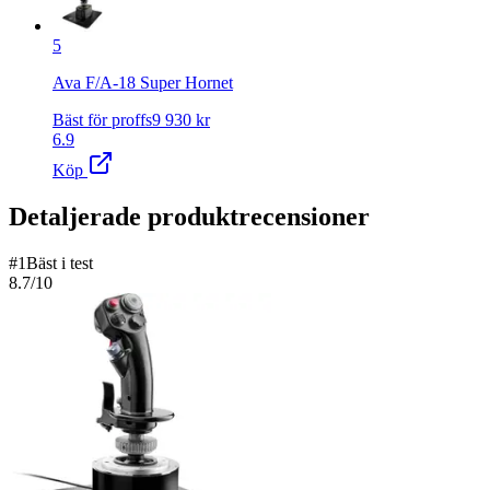
5
Ava F/A-18 Super Hornet
Bäst för proffs
9 930
kr
6.9
Köp
Detaljerade produktrecensioner
#
1
Bäst i test
8.7
/10