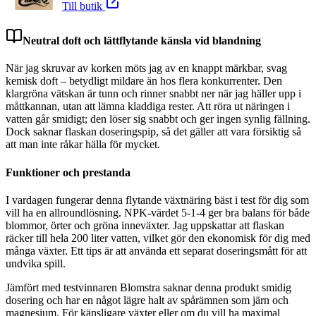
Till butik
Neutral doft och lättflytande känsla vid blandning
När jag skruvar av korken möts jag av en knappt märkbar, svag
kemisk doft – betydligt mildare än hos flera konkurrenter. Den
klargröna vätskan är tunn och rinner snabbt ner när jag häller upp i
måttkannan, utan att lämna kladdiga rester. Att röra ut näringen i
vatten går smidigt; den löser sig snabbt och ger ingen synlig fällning.
Dock saknar flaskan doseringspip, så det gäller att vara försiktig så
att man inte råkar hälla för mycket.
Funktioner och prestanda
I vardagen fungerar denna flytande växtnäring bäst i test för dig som
vill ha en allroundlösning. NPK-värdet 5-1-4 ger bra balans för både
blommor, örter och gröna inneväxter. Jag uppskattar att flaskan
räcker till hela 200 liter vatten, vilket gör den ekonomisk för dig med
många växter. Ett tips är att använda ett separat doseringsmått för att
undvika spill.
Jämfört med testvinnaren Blomstra saknar denna produkt smidig
dosering och har en något lägre halt av spårämnen som järn och
magnesium. För känsligare växter eller om du vill ha maximal