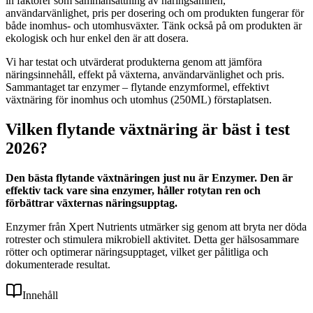
in faktorer som sammansättning av näringsämnen,
användarvänlighet, pris per dosering och om produkten fungerar för
både inomhus- och utomhusväxter. Tänk också på om produkten är
ekologisk och hur enkel den är att dosera.
Vi har testat och utvärderat produkterna genom att jämföra
näringsinnehåll, effekt på växterna, användarvänlighet och pris.
Sammantaget tar enzymer – flytande enzymformel, effektivt
växtnäring för inomhus och utomhus (250ML) förstaplatsen.
Vilken flytande växtnäring är bäst i test
2026?
Den bästa flytande växtnäringen just nu är Enzymer. Den är
effektiv tack vare sina enzymer, håller rotytan ren och
förbättrar växternas näringsupptag.
Enzymer från Xpert Nutrients utmärker sig genom att bryta ner döda
rotrester och stimulera mikrobiell aktivitet. Detta ger hälsosammare
rötter och optimerar näringsupptaget, vilket ger pålitliga och
dokumenterade resultat.
Innehåll