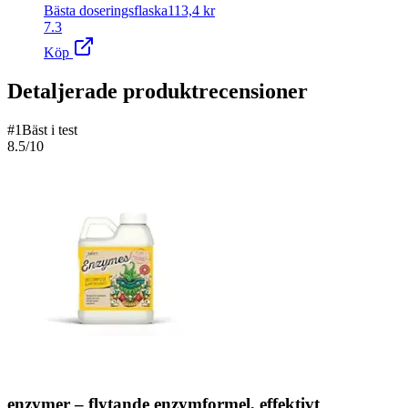
Bästa doseringsflaska
113,4
kr
7.3
Köp
Detaljerade produktrecensioner
#
1
Bäst i test
8.5
/10
enzymer – flytande enzymformel, effektivt