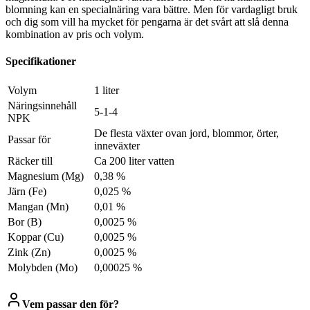
blomning kan en specialnäring vara bättre. Men för vardagligt bruk
och dig som vill ha mycket för pengarna är det svårt att slå denna
kombination av pris och volym.
Specifikationer
Volym
1 liter
Näringsinnehåll
5-1-4
NPK
De flesta växter ovan jord, blommor, örter,
Passar för
inneväxter
Räcker till
Ca 200 liter vatten
Magnesium (Mg)
0,38 %
Järn (Fe)
0,025 %
Mangan (Mn)
0,01 %
Bor (B)
0,0025 %
Koppar (Cu)
0,0025 %
Zink (Zn)
0,0025 %
Molybden (Mo)
0,00025 %
Vem passar den för?