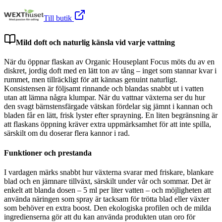
Till butik
Mild doft och naturlig känsla vid varje vattning
När du öppnar flaskan av Organic Houseplant Focus möts du av en
diskret, jordig doft med en lätt ton av tång – inget som stannar kvar i
rummet, men tillräckligt för att kännas genuint naturligt.
Konsistensen är följsamt rinnande och blandas snabbt ut i vatten
utan att lämna några klumpar. När du vattnar växterna ser du hur
den svagt bärnstensfärgade vätskan fördelar sig jämnt i kannan och
bladen får en lätt, frisk lyster efter sprayning. En liten begränsning är
att flaskans öppning kräver extra uppmärksamhet för att inte spilla,
särskilt om du doserar flera kannor i rad.
Funktioner och prestanda
I vardagen märks snabbt hur växterna svarar med friskare, blankare
blad och en jämnare tillväxt, särskilt under vår och sommar. Det är
enkelt att blanda dosen – 5 ml per liter vatten – och möjligheten att
använda näringen som spray är tacksam för trötta blad eller växter
som behöver en extra boost. Den ekologiska profilen och de milda
ingredienserna gör att du kan använda produkten utan oro för