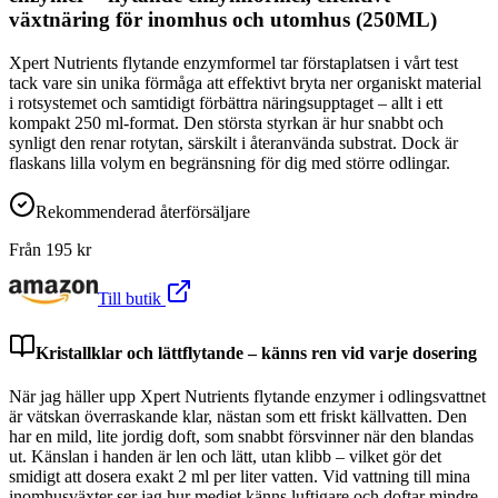
växtnäring för inomhus och utomhus (250ML)
Xpert Nutrients flytande enzymformel tar förstaplatsen i vårt test
tack vare sin unika förmåga att effektivt bryta ner organiskt material
i rotsystemet och samtidigt förbättra näringsupptaget – allt i ett
kompakt 250 ml-format. Den största styrkan är hur snabbt och
synligt den renar rotytan, särskilt i återanvända substrat. Dock är
flaskans lilla volym en begränsning för dig med större odlingar.
Rekommenderad återförsäljare
Från
195
kr
Till butik
Kristallklar och lättflytande – känns ren vid varje dosering
När jag häller upp Xpert Nutrients flytande enzymer i odlingsvattnet
är vätskan överraskande klar, nästan som ett friskt källvatten. Den
har en mild, lite jordig doft, som snabbt försvinner när den blandas
ut. Känslan i handen är len och lätt, utan klibb – vilket gör det
smidigt att dosera exakt 2 ml per liter vatten. Vid vattning till mina
inomhusväxter ser jag hur mediet känns luftigare och doftar mindre