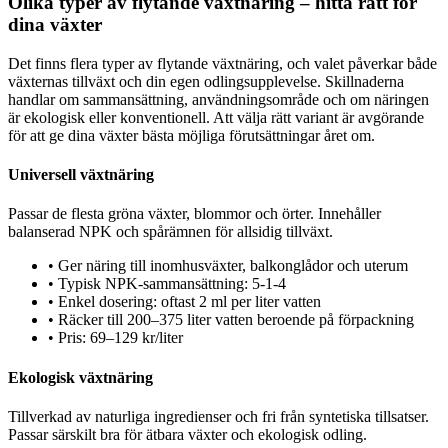
Olika typer av flytande växtnäring – hitta rätt för
dina växter
Det finns flera typer av flytande växtnäring, och valet påverkar både
växternas tillväxt och din egen odlingsupplevelse. Skillnaderna
handlar om sammansättning, användningsområde och om näringen
är ekologisk eller konventionell. Att välja rätt variant är avgörande
för att ge dina växter bästa möjliga förutsättningar året om.
Universell växtnäring
Passar de flesta gröna växter, blommor och örter. Innehåller
balanserad NPK och spårämnen för allsidig tillväxt.
•
Ger näring till inomhusväxter, balkonglådor och uterum
•
Typisk NPK-sammansättning: 5-1-4
•
Enkel dosering: oftast 2 ml per liter vatten
•
Räcker till 200–375 liter vatten beroende på förpackning
•
Pris: 69–129 kr/liter
Ekologisk växtnäring
Tillverkad av naturliga ingredienser och fri från syntetiska tillsatser.
Passar särskilt bra för ätbara växter och ekologisk odling.