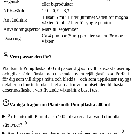
Vegansk
eller biprodukter
NPK-värde
1,9 – 0,7 – 3,3
Tillsätt 5 ml i 1 liter ljummet vatten för mogna
Användning
växter, 5 ml i 2 liter för yngre plantor
Användningsperiod
Mars till september
Ca 4 pumpar (5 ml) per liter vatten för mogna
Dosering
växter
Vem passar den för?
Plantsmith Pumpflaska 500 ml passar dig som vill ha exakt dosering
och gillar både känslan och utseendet av en rejäl glasflaska. Perfekt
för dig som vill slippa mäta och kladda – och som uppskattar snygga
detaljer på fönsterbrädan. Det är därför vi har utsett den till bästa
doseringsflaska i vårt flytande växtnäring bäst i test.
Vanliga frågor om
Plantsmith Pumpflaska 500 ml
Är Plantsmith Pumpflaska 500 ml säker att använda för alla
växttyper?
Kan flaskan återanvändas eller fyllas på med annan näring?