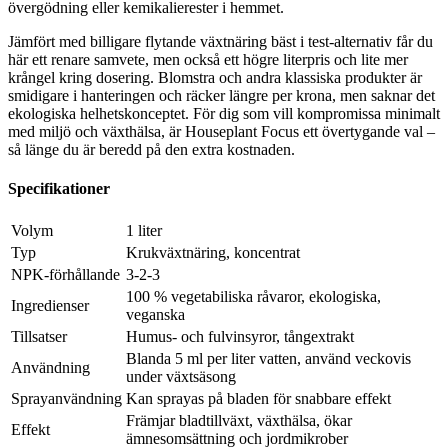
övergödning eller kemikalierester i hemmet.
Jämfört med billigare flytande växtnäring bäst i test-alternativ får du
här ett renare samvete, men också ett högre literpris och lite mer
krångel kring dosering. Blomstra och andra klassiska produkter är
smidigare i hanteringen och räcker längre per krona, men saknar det
ekologiska helhetskonceptet. För dig som vill kompromissa minimalt
med miljö och växthälsa, är Houseplant Focus ett övertygande val –
så länge du är beredd på den extra kostnaden.
Specifikationer
Volym
1 liter
Typ
Krukväxtnäring, koncentrat
NPK-förhållande
3-2-3
100 % vegetabiliska råvaror, ekologiska,
Ingredienser
veganska
Tillsatser
Humus- och fulvinsyror, tångextrakt
Blanda 5 ml per liter vatten, använd veckovis
Användning
under växtsäsong
Sprayanvändning
Kan sprayas på bladen för snabbare effekt
Främjar bladtillväxt, växthälsa, ökar
Effekt
ämnesomsättning och jordmikrober