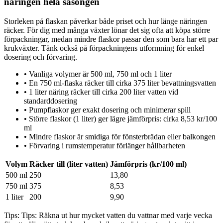
näringen hela säsongen
Storleken på flaskan påverkar både priset och hur länge näringen
räcker. För dig med många växter lönar det sig ofta att köpa större
förpackningar, medan mindre flaskor passar den som bara har ett par
krukväxter. Tänk också på förpackningens utformning för enkel
dosering och förvaring.
•
Vanliga volymer är 500 ml, 750 ml och 1 liter
•
En 750 ml-flaska räcker till cirka 375 liter bevattningsvatten
•
1 liter näring räcker till cirka 200 liter vatten vid
standarddosering
•
Pumpflaskor ger exakt dosering och minimerar spill
•
Större flaskor (1 liter) ger lägre jämförpris: cirka 8,53 kr/100
ml
•
Mindre flaskor är smidiga för fönsterbrädan eller balkongen
•
Förvaring i rumstemperatur förlänger hållbarheten
Volym
Räcker till (liter vatten)
Jämförpris (kr/100 ml)
500 ml
250
13,80
750 ml
375
8,53
1 liter
200
9,90
Tips:
Tips: Räkna ut hur mycket vatten du vattnar med varje vecka