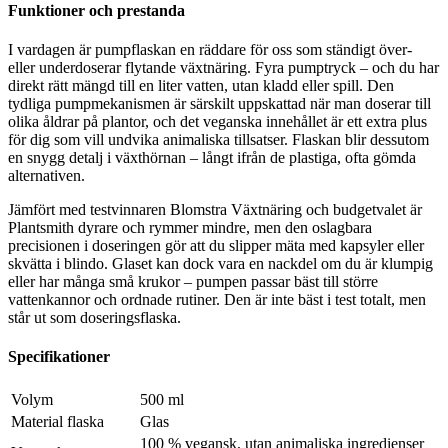
Funktioner och prestanda
I vardagen är pumpflaskan en räddare för oss som ständigt över-
eller underdoserar flytande växtnäring. Fyra pumptryck – och du har
direkt rätt mängd till en liter vatten, utan kladd eller spill. Den
tydliga pumpmekanismen är särskilt uppskattad när man doserar till
olika åldrar på plantor, och det veganska innehållet är ett extra plus
för dig som vill undvika animaliska tillsatser. Flaskan blir dessutom
en snygg detalj i växthörnan – långt ifrån de plastiga, ofta gömda
alternativen.
Jämfört med testvinnaren Blomstra Växtnäring och budgetvalet är
Plantsmith dyrare och rymmer mindre, men den oslagbara
precisionen i doseringen gör att du slipper mäta med kapsyler eller
skvätta i blindo. Glaset kan dock vara en nackdel om du är klumpig
eller har många små krukor – pumpen passar bäst till större
vattenkannor och ordnade rutiner. Den är inte bäst i test totalt, men
står ut som doseringsflaska.
Specifikationer
Volym
500 ml
Material flaska
Glas
100 % vegansk, utan animaliska ingredienser