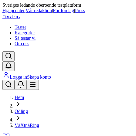
Sveriges ledande oberoende testplattform
Hjälpcenter
|
Vår redaktion
|
För företag
|
Press
Testra
.
Tester
Kategorier
Så testar vi
Om oss
Logga in
Skapa konto
Hem
Odling
VäXtnäRing