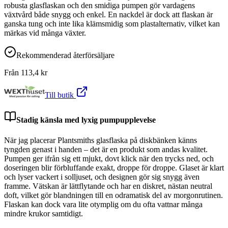
robusta glasflaskan och den smidiga pumpen gör vardagens
växtvård både snygg och enkel. En nackdel är dock att flaskan är
ganska tung och inte lika klämsmidig som plastalternativ, vilket kan
märkas vid många växter.
Rekommenderad återförsäljare
Från
113,4
kr
Till butik
Stadig känsla med lyxig pumpupplevelse
När jag placerar Plantsmiths glasflaska på diskbänken känns
tyngden genast i handen – det är en produkt som andas kvalitet.
Pumpen ger ifrån sig ett mjukt, dovt klick när den trycks ned, och
doseringen blir förbluffande exakt, droppe för droppe. Glaset är klart
och lyser vackert i solljuset, och designen gör sig snygg även
framme. Vätskan är lättflytande och har en diskret, nästan neutral
doft, vilket gör blandningen till en odramatisk del av morgonrutinen.
Flaskan kan dock vara lite otymplig om du ofta vattnar många
mindre krukor samtidigt.