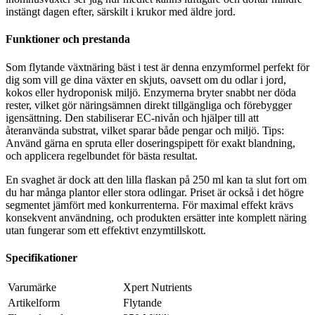
instängt dagen efter, särskilt i krukor med äldre jord.
Funktioner och prestanda
Som flytande växtnäring bäst i test är denna enzymformel perfekt för
dig som vill ge dina växter en skjuts, oavsett om du odlar i jord,
kokos eller hydroponisk miljö. Enzymerna bryter snabbt ner döda
rester, vilket gör näringsämnen direkt tillgängliga och förebygger
igensättning. Den stabiliserar EC-nivån och hjälper till att
återanvända substrat, vilket sparar både pengar och miljö. Tips:
Använd gärna en spruta eller doseringspipett för exakt blandning,
och applicera regelbundet för bästa resultat.
En svaghet är dock att den lilla flaskan på 250 ml kan ta slut fort om
du har många plantor eller stora odlingar. Priset är också i det högre
segmentet jämfört med konkurrenterna. För maximal effekt krävs
konsekvent användning, och produkten ersätter inte komplett näring
utan fungerar som ett effektivt enzymtillskott.
Specifikationer
Varumärke
Xpert Nutrients
Artikelform
Flytande