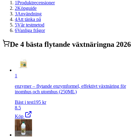
1
Produktrecensioner
2
Köpguide
3
Användning
4
Att tänka på
5
Vår testmetod
6
Vanliga frågor
De
4
bästa
flytande växtnäring
na 2026
1
enzymer – flytande enzymformel, effektivt växtnäring för
inomhus och utomhus (250ML)
Bäst i test
195
kr
8.5
Köp