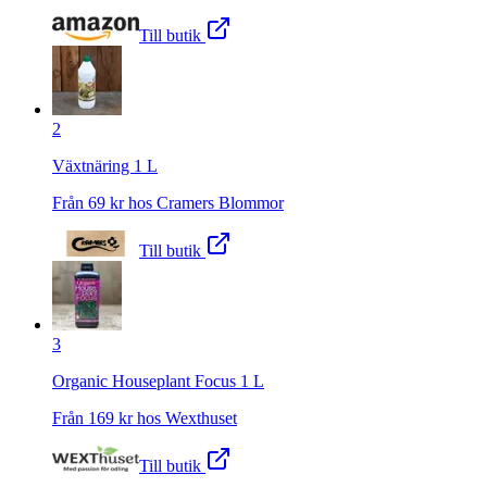
Till butik
2
Växtnäring 1 L
Från
69
kr hos
Cramers Blommor
Till butik
3
Organic Houseplant Focus 1 L
Från
169
kr hos
Wexthuset
Till butik