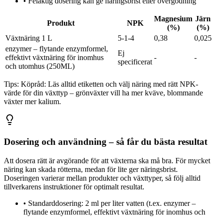
•
Felaktig dosering kan ge näringsbrist eller övergödning
Magnesium
Järn
Produkt
NPK
(%)
(%)
Växtnäring 1 L
5-1-4
0,38
0,025
enzymer – flytande enzymformel,
Ej
effektivt växtnäring för inomhus
-
-
specificerat
och utomhus (250ML)
Tips:
Köpråd: Läs alltid etiketten och välj näring med rätt NPK-
värde för din växttyp – grönväxter vill ha mer kväve, blommande
växter mer kalium.
Dosering och användning – så får du bästa resultat
Att dosera rätt är avgörande för att växterna ska må bra. För mycket
näring kan skada rötterna, medan för lite ger näringsbrist.
Doseringen varierar mellan produkter och växttyper, så följ alltid
tillverkarens instruktioner för optimalt resultat.
•
Standarddosering: 2 ml per liter vatten (t.ex. enzymer –
flytande enzymformel, effektivt växtnäring för inomhus och