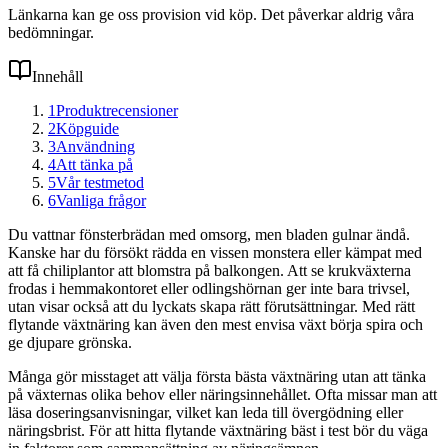
Länkarna kan ge oss provision vid köp. Det påverkar aldrig våra
bedömningar.
Innehåll
1
Produktrecensioner
2
Köpguide
3
Användning
4
Att tänka på
5
Vår testmetod
6
Vanliga frågor
Du vattnar fönsterbrädan med omsorg, men bladen gulnar ändå.
Kanske har du försökt rädda en vissen monstera eller kämpat med
att få chiliplantor att blomstra på balkongen. Att se krukväxterna
frodas i hemmakontoret eller odlingshörnan ger inte bara trivsel,
utan visar också att du lyckats skapa rätt förutsättningar. Med rätt
flytande växtnäring kan även den mest envisa växt börja spira och
ge djupare grönska.
Många gör misstaget att välja första bästa växtnäring utan att tänka
på växternas olika behov eller näringsinnehållet. Ofta missar man att
läsa doseringsanvisningar, vilket kan leda till övergödning eller
näringsbrist. För att hitta flytande växtnäring bäst i test bör du väga