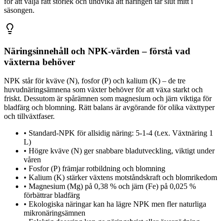
för att välja rätt storlek och undvika att näringen tar slut mitt i
säsongen.
Näringsinnehåll och NPK-värden – förstå vad
växterna behöver
NPK står för kväve (N), fosfor (P) och kalium (K) – de tre
huvudnäringsämnena som växter behöver för att växa starkt och
friskt. Dessutom är spårämnen som magnesium och järn viktiga för
bladfärg och blomning. Rätt balans är avgörande för olika växttyper
och tillväxtfaser.
•
Standard-NPK för allsidig näring: 5-1-4 (t.ex. Växtnäring 1
L)
•
Högre kväve (N) ger snabbare bladutveckling, viktigt under
våren
•
Fosfor (P) främjar rotbildning och blomning
•
Kalium (K) stärker växtens motståndskraft och blomrikedom
•
Magnesium (Mg) på 0,38 % och järn (Fe) på 0,025 %
förbättrar bladfärg
•
Ekologiska näringar kan ha lägre NPK men fler naturliga
mikronäringsämnen