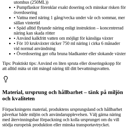
utomhus (250ML))
•
Pumpflaskor förenklar exakt dosering och minskar risken för
överdosering
•
Vattna med näring 1 gång/vecka under vår och sommar, mer
sällan vintertid
•
Späd alltid flytande näring enligt instruktion – koncentrerad
näring kan skada rötter
•
Använd kalkfritt vatten om möjligt för känsliga växter
•
För 10 krukväxter räcker 750 ml näring i cirka 6 månader
vid normal användning
•
Överdosering ger ofta bruna bladkanter eller slokande växter
Tips:
Praktiskt tips: Använd en liten spruta eller doseringskopp för
att alltid mäta ut rätt mängd näring till ditt bevattningsvatten.
Material, ursprung och hållbarhet – tänk på miljön
och kvaliteten
Förpackningens material, produktens ursprungsland och hållbarhet
påverkar både miljön och användarupplevelsen. Välj gärna näring
med återvinningsbar förpackning och kolla ursprunget om du vill
stödja europeisk produktion eller minska transportavtrycket.