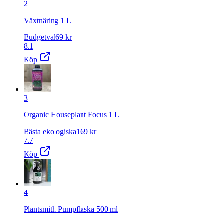
2
Växtnäring 1 L
Budgetval
69
kr
8.1
Köp
3
Organic Houseplant Focus 1 L
Bästa ekologiska
169
kr
7.7
Köp
4
Plantsmith Pumpflaska 500 ml