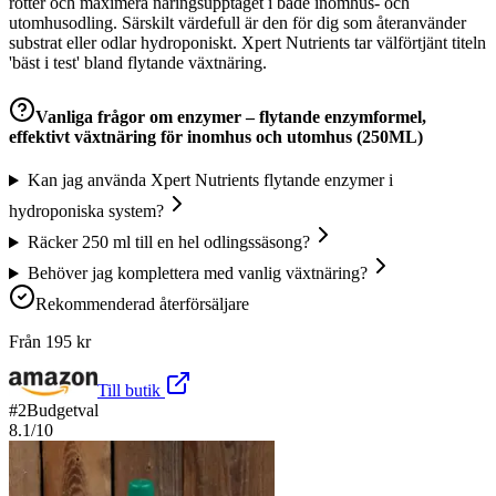
rötter och maximera näringsupptaget i både inomhus- och
utomhusodling. Särskilt värdefull är den för dig som återanvänder
substrat eller odlar hydroponiskt. Xpert Nutrients tar välförtjänt titeln
'bäst i test' bland flytande växtnäring.
Vanliga frågor om
enzymer – flytande enzymformel,
effektivt växtnäring för inomhus och utomhus (250ML)
Kan jag använda Xpert Nutrients flytande enzymer i
hydroponiska system?
Räcker 250 ml till en hel odlingssäsong?
Behöver jag komplettera med vanlig växtnäring?
Rekommenderad återförsäljare
Från
195
kr
Till butik
#
2
Budgetval
8.1
/10