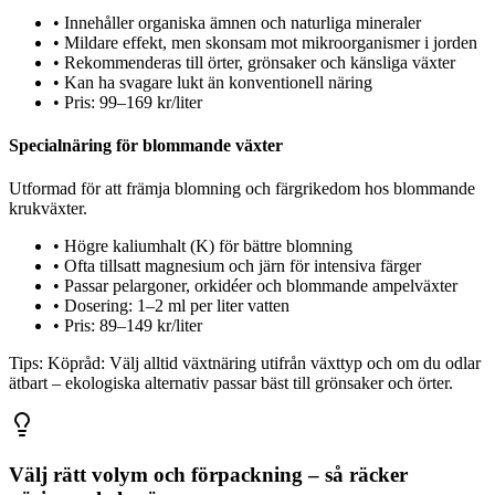
•
Innehåller organiska ämnen och naturliga mineraler
•
Mildare effekt, men skonsam mot mikroorganismer i jorden
•
Rekommenderas till örter, grönsaker och känsliga växter
•
Kan ha svagare lukt än konventionell näring
•
Pris: 99–169 kr/liter
Specialnäring för blommande växter
Utformad för att främja blomning och färgrikedom hos blommande
krukväxter.
•
Högre kaliumhalt (K) för bättre blomning
•
Ofta tillsatt magnesium och järn för intensiva färger
•
Passar pelargoner, orkidéer och blommande ampelväxter
•
Dosering: 1–2 ml per liter vatten
•
Pris: 89–149 kr/liter
Tips:
Köpråd: Välj alltid växtnäring utifrån växttyp och om du odlar
ätbart – ekologiska alternativ passar bäst till grönsaker och örter.
Välj rätt volym och förpackning – så räcker