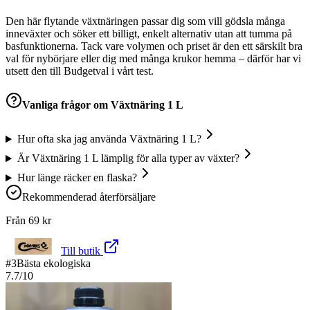
Den här flytande växtnäringen passar dig som vill gödsla många
inneväxter och söker ett billigt, enkelt alternativ utan att tumma på
basfunktionerna. Tack vare volymen och priset är den ett särskilt bra
val för nybörjare eller dig med många krukor hemma – därför har vi
utsett den till Budgetval i vårt test.
Vanliga frågor om
Växtnäring 1 L
Hur ofta ska jag använda Växtnäring 1 L?
Är Växtnäring 1 L lämplig för alla typer av växter?
Hur länge räcker en flaska?
Rekommenderad återförsäljare
Från
69
kr
Till butik
#
3
Bästa ekologiska
7.7
/10