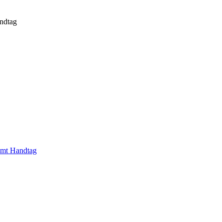
andtag
vämt Handtag