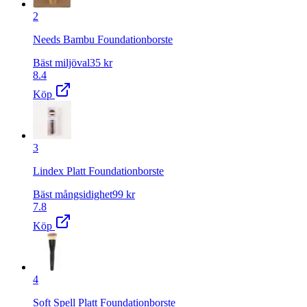
2
Needs Bambu Foundationborste
Bäst miljöval
35
kr
8.4
Köp
3
Lindex Platt Foundationborste
Bäst mångsidighet
99
kr
7.8
Köp
4
Soft Spell Platt Foundationborste