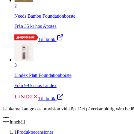
2
Needs Bambu Foundationborste
Från
35
kr hos
Apotea
Till butik
3
Lindex Platt Foundationborste
Från
99
kr hos
Lindex
Till butik
Länkarna kan ge oss provision vid köp. Det påverkar aldrig våra bed
Innehåll
1
Produktrecensioner