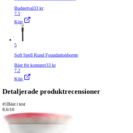
Budgetval
33
kr
7.5
Köp
5
Soft Spell Rund Foundationborste
Bäst för konturer
33
kr
7.2
Köp
Detaljerade produktrecensioner
#
1
Bäst i test
8.6
/10