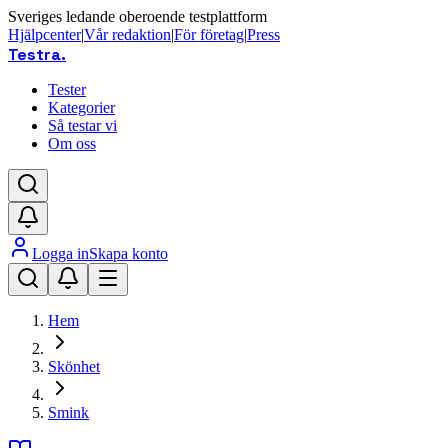
Sveriges ledande oberoende testplattform
Hjälpcenter
|
Vår redaktion
|
För företag
|
Press
Testra
.
Tester
Kategorier
Så testar vi
Om oss
Logga in
Skapa konto
Hem
Skönhet
Smink