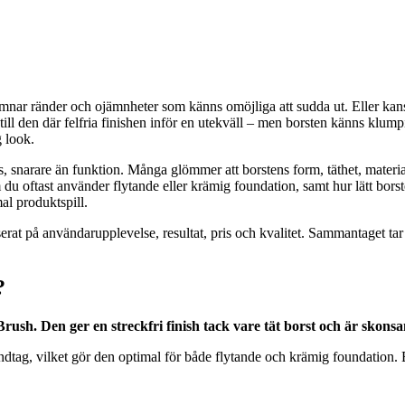
lämnar ränder och ojämnheter som känns omöjliga att sudda ut. Eller ka
till den där felfria finishen inför en utekväll – men borsten känns klum
g look.
ris, snarare än funktion. Många glömmer att borstens form, täthet, materia
u oftast använder flytande eller krämig foundation, samt hur lätt borste
al produktspill.
serat på användarupplevelse, resultat, pris och kvalitet. Sammantaget ta
?
ush. Den ger en streckfri finish tack vare tät borst och är skon
tag, vilket gör den optimal för både flytande och krämig foundation. Bo