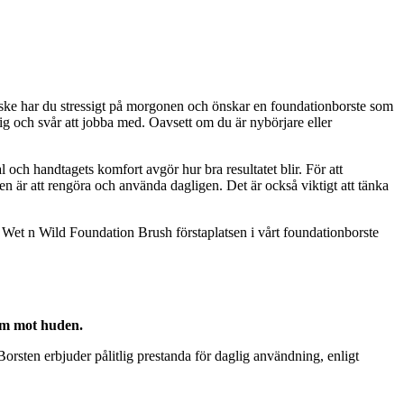
nske har du stressigt på morgonen och önskar en foundationborste som
pig och svår att jobba med. Oavsett om du är nybörjare eller
l och handtagets komfort avgör hur bra resultatet blir. För att
n är att rengöra och använda dagligen. Det är också viktigt att tänka
r Wet n Wild Foundation Brush förstaplatsen i vårt foundationborste
sam mot huden.
rsten erbjuder pålitlig prestanda för daglig användning, enligt