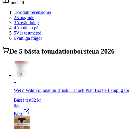
Innehåll
1
Produktrecensioner
2
Köpguide
3
Användning
4
Att tänka på
5
Vår testmetod
6
Vanliga frågor
De
5
bästa
foundationborste
na 2026
1
Wet n Wild Foundation Brush, Tät och Platt Borste Lämplig för
Bäst i test
32
kr
8.6
Köp