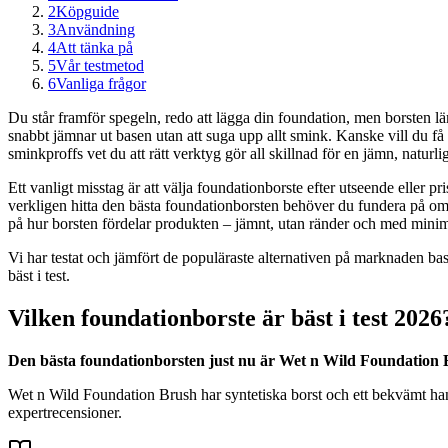
2
Köpguide
3
Användning
4
Att tänka på
5
Vår testmetod
6
Vanliga frågor
Du står framför spegeln, redo att lägga din foundation, men borsten 
snabbt jämnar ut basen utan att suga upp allt smink. Kanske vill du få 
sminkproffs vet du att rätt verktyg gör all skillnad för en jämn, naturli
Ett vanligt misstag är att välja foundationborste efter utseende eller p
verkligen hitta den bästa foundationborsten behöver du fundera på om d
på hur borsten fördelar produkten – jämnt, utan ränder och med minim
Vi har testat och jämfört de populäraste alternativen på marknaden ba
bäst i test.
Vilken foundationborste är bäst i test 2026
Den bästa foundationborsten just nu är Wet n Wild Foundation Br
Wet n Wild Foundation Brush har syntetiska borst och ett bekvämt hand
expertrecensioner.