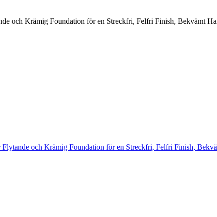
nde och Krämig Foundation för en Streckfri, Felfri Finish, Bekvämt H
 Flytande och Krämig Foundation för en Streckfri, Felfri Finish, Bek