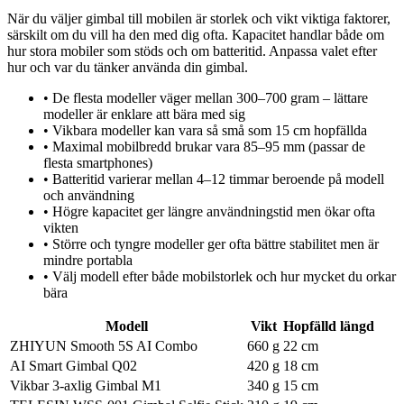
När du väljer gimbal till mobilen är storlek och vikt viktiga faktorer,
särskilt om du vill ha den med dig ofta. Kapacitet handlar både om
hur stora mobiler som stöds och om batteritid. Anpassa valet efter
hur och var du tänker använda din gimbal.
•
De flesta modeller väger mellan 300–700 gram – lättare
modeller är enklare att bära med sig
•
Vikbara modeller kan vara så små som 15 cm hopfällda
•
Maximal mobilbredd brukar vara 85–95 mm (passar de
flesta smartphones)
•
Batteritid varierar mellan 4–12 timmar beroende på modell
och användning
•
Högre kapacitet ger längre användningstid men ökar ofta
vikten
•
Större och tyngre modeller ger ofta bättre stabilitet men är
mindre portabla
•
Välj modell efter både mobilstorlek och hur mycket du orkar
bära
Modell
Vikt
Hopfälld längd
ZHIYUN Smooth 5S AI Combo
660 g
22 cm
AI Smart Gimbal Q02
420 g
18 cm
Vikbar 3-axlig Gimbal M1
340 g
15 cm