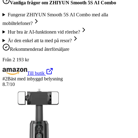
Vanliga frågor om
ZHIYUN Smooth 5S AI Combo
Fungerar ZHIYUN Smooth 5S AI Combo med alla
mobiltelefoner?
Hur bra är AI-funktionen vid rörelse?
Är den enkel att ta med på resor?
Rekommenderad återförsäljare
Från
2 193
kr
Till butik
#
2
Bäst med inbyggd belysning
8.7
/10