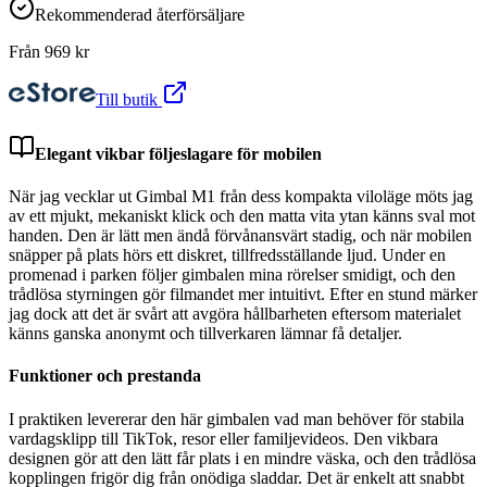
Rekommenderad återförsäljare
Från
969
kr
Till butik
Elegant vikbar följeslagare för mobilen
När jag vecklar ut Gimbal M1 från dess kompakta viloläge möts jag
av ett mjukt, mekaniskt klick och den matta vita ytan känns sval mot
handen. Den är lätt men ändå förvånansvärt stadig, och när mobilen
snäpper på plats hörs ett diskret, tillfredsställande ljud. Under en
promenad i parken följer gimbalen mina rörelser smidigt, och den
trådlösa styrningen gör filmandet mer intuitivt. Efter en stund märker
jag dock att det är svårt att avgöra hållbarheten eftersom materialet
känns ganska anonymt och tillverkaren lämnar få detaljer.
Funktioner och prestanda
I praktiken levererar den här gimbalen vad man behöver för stabila
vardagsklipp till TikTok, resor eller familjevideos. Den vikbara
designen gör att den lätt får plats i en mindre väska, och den trådlösa
kopplingen frigör dig från onödiga sladdar. Det är enkelt att snabbt