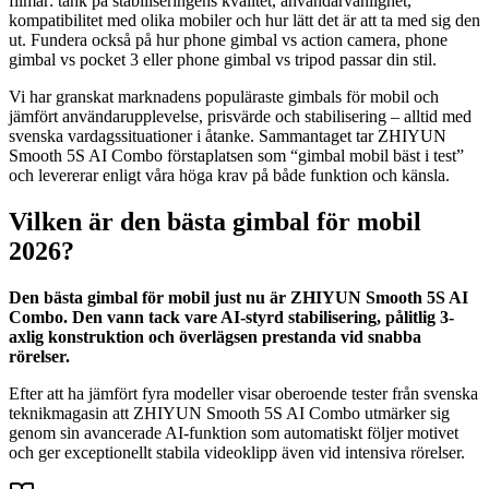
filmar: tänk på stabiliseringens kvalitet, användarvänlighet,
kompatibilitet med olika mobiler och hur lätt det är att ta med sig den
ut. Fundera också på hur phone gimbal vs action camera, phone
gimbal vs pocket 3 eller phone gimbal vs tripod passar din stil.
Vi har granskat marknadens populäraste gimbals för mobil och
jämfört användarupplevelse, prisvärde och stabilisering – alltid med
svenska vardagssituationer i åtanke. Sammantaget tar ZHIYUN
Smooth 5S AI Combo förstaplatsen som “gimbal mobil bäst i test”
och levererar enligt våra höga krav på både funktion och känsla.
Vilken är den bästa gimbal för mobil
2026?
Den bästa gimbal för mobil just nu är ZHIYUN Smooth 5S AI
Combo. Den vann tack vare AI-styrd stabilisering, pålitlig 3-
axlig konstruktion och överlägsen prestanda vid snabba
rörelser.
Efter att ha jämfört fyra modeller visar oberoende tester från svenska
teknikmagasin att ZHIYUN Smooth 5S AI Combo utmärker sig
genom sin avancerade AI-funktion som automatiskt följer motivet
och ger exceptionellt stabila videoklipp även vid intensiva rörelser.