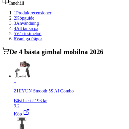
Innehåll
1
Produktrecensioner
2
Köpguide
3
Användning
4
Att tänka på
5
Vår testmetod
6
Vanliga frågor
De
4
bästa
gimbal mobil
na 2026
1
ZHIYUN Smooth 5S AI Combo
Bäst i test
2 193
kr
9.2
Köp