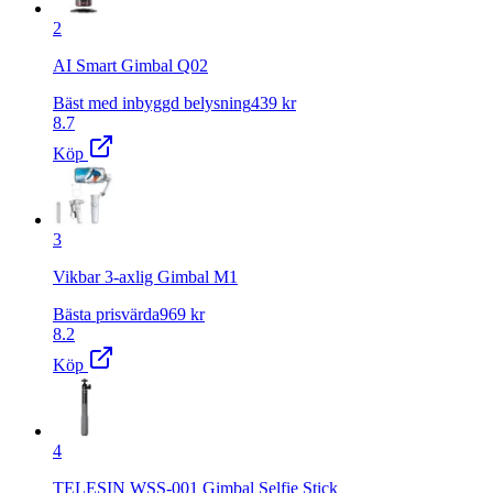
2
AI Smart Gimbal Q02
Bäst med inbyggd belysning
439
kr
8.7
Köp
3
Vikbar 3-axlig Gimbal M1
Bästa prisvärda
969
kr
8.2
Köp
4
TELESIN WSS-001 Gimbal Selfie Stick