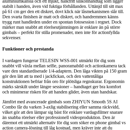
aluminiumkänsla och ett mjukt, halkfritt silikonhandtag som ligger
stabilt i handen, även vid fuktiga förhållanden. Uttänjd till sitt max
på 61 cm ger den ett diskret, dovt klick när låsmekanismen slår till.
Den svarta finishen är matt och diskret, och handremmen känns
trygg runt handleden under en spontan fotosession i regnet. Dock
märker man snabbt att rörelseutjämningen är enklare än på större
gimbals – perfekt för stilla promenader, men inte för actionfyllda
sekvenser.
Funktioner och prestanda
I vardagen fungerar TELESIN WSS-001 utmärkt för dig som
snabbt vill växla mellan selfie, panoramabild och actionkamera tack
vare den standardiserade 1/4-adaptern. Den låga vikten på 150 gram
gör den lätt att ta med i jackfickan, och den vattentåliga
konstruktionen befriar från oro för plötsliga regnskurar. Ergonomin
märks särskilt under längre sessioner – handtaget ger bra komfort
och minimerar risken för att handen glider, även utan handskar.
Jämfört med avancerade gimbals som ZHIYUN Smooth 5S AI
Combo får du varken 3-axlig stabilisering eller samma räckvidd,
vilket gör att den lämpar sig bäst för enklare vardagsfilmer snarare
än snabba rörelser eller professionell videoproduktion. Den är
däremot ett utmärkt alternativ för dig som söker en phone gimbal vs
action camera-lösning till låg kostnad, men kräver inte att du