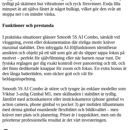
tydligt på skärmen hur vibrationer och ryck försvinner. Enda lilla
minuset är att själva fästet är något bulkigt, vilket gör den svår att
stoppa ner i en mindre väska.
Funktioner och prestanda
I praktiska situationer glänser Smooth 5S AI Combo, särskilt vid
vloggning, event eller dokumentation där rörliga motiv kräver
maximal stabilitet. Den inbyggda AI-följfunktionen identifierar
ansikten och objekt på ett sätt som gör att du slipper tappa fokus på
motivet – perfekt för självfilmning eller när barnen rusar runt. De
fysiska reglagen ger dig exakt kontroll över panorering och tilt, och
det finns dedikerade knappar för zoom och fokus. En extra bonus är
den långa batteritiden, som räcker gott och väl för
heldagsinspelning.
Smooth 5S AI Combo är större och tyngre än enklare modeller som
Vikbar 3-axlig Gimbal M1, men skillnaden i stabilitet är tydlig.
Jämfört med actionkameror eller instickskameror (phone gimbal vs
action camera, phone gimbal vs pocket 3) ger mobilen tillsammans
med denna gimbal enastående flexibilitet och bildkvalitet – men
kräver mer plats och planering. Priset är i toppskiktet, men om du
prioriterar professionella resultat är det värt investeringen.