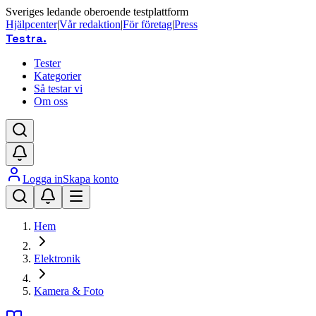
Sveriges ledande oberoende testplattform
Hjälpcenter
|
Vår redaktion
|
För företag
|
Press
Testra
.
Tester
Kategorier
Så testar vi
Om oss
Logga in
Skapa konto
Hem
Elektronik
Kamera & Foto