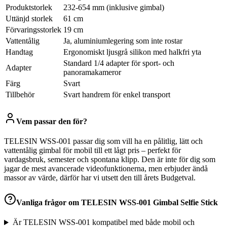
Produktstorlek
232-654 mm (inklusive gimbal)
Uttänjd storlek
61 cm
Förvaringsstorlek
19 cm
Vattentålig
Ja, aluminiumlegering som inte rostar
Handtag
Ergonomiskt ljusgrå silikon med halkfri yta
Standard 1/4 adapter för sport- och
Adapter
panoramakameror
Färg
Svart
Tillbehör
Svart handrem för enkel transport
Vem passar den för?
TELESIN WSS-001 passar dig som vill ha en pålitlig, lätt och
vattentålig gimbal för mobil till ett lågt pris – perfekt för
vardagsbruk, semester och spontana klipp. Den är inte för dig som
jagar de mest avancerade videofunktionerna, men erbjuder ändå
massor av värde, därför har vi utsett den till årets Budgetval.
Vanliga frågor om
TELESIN WSS-001 Gimbal Selfie Stick
Är TELESIN WSS-001 kompatibel med både mobil och