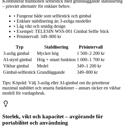
Kombinerar traditionell selfiestick med grundläggande stabilisering
– prisvärt alternativ för enklare behov.
•
Fungerar både som selfiestick och gimbal
•
Enklare stabilisering än 3-axliga modeller
•
Låg vikt och smidig design
•
Exempel: TELESIN WSS-001 Gimbal Selfie Stick
•
Prisintervall: 349–800 kr
Typ
Stabilisering
Prisintervall
3-axlig gimbal
Mycket hög
1 500–2 200 kr
AI-styrd gimbal
Hög + smart funktion
1 000–1 700 kr
Vikbar gimbal
Medel
349–1 200 kr
Gimbal-selfiestick
Grundläggande
349–800 kr
Tips:
Köpråd: Välj 3-axlig eller AI-gimbal om du prioriterar
maximal stabilitet och smarta funktioner – annars räcker en vikbar
modell för vardagsbruk.
Storlek, vikt och kapacitet – avgörande för
portabilitet och användning