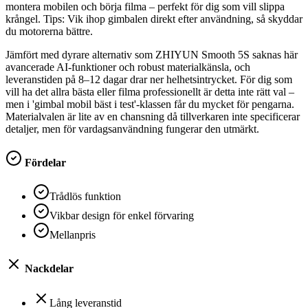
montera mobilen och börja filma – perfekt för dig som vill slippa
krångel. Tips: Vik ihop gimbalen direkt efter användning, så skyddar
du motorerna bättre.
Jämfört med dyrare alternativ som ZHIYUN Smooth 5S saknas här
avancerade AI-funktioner och robust materialkänsla, och
leveranstiden på 8–12 dagar drar ner helhetsintrycket. För dig som
vill ha det allra bästa eller filma professionellt är detta inte rätt val –
men i 'gimbal mobil bäst i test'-klassen får du mycket för pengarna.
Materialvalen är lite av en chansning då tillverkaren inte specificerar
detaljer, men för vardagsanvändning fungerar den utmärkt.
Fördelar
Trådlös funktion
Vikbar design för enkel förvaring
Mellanpris
Nackdelar
Lång leveranstid