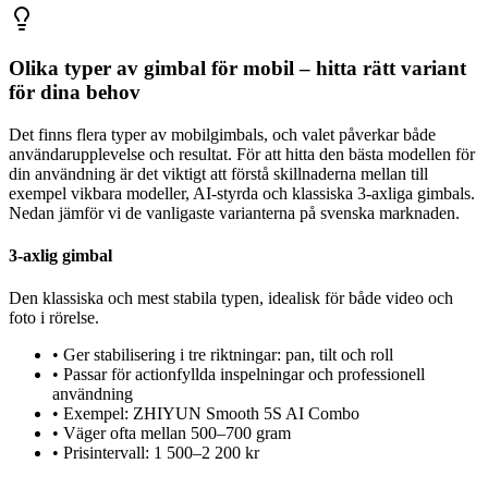
Olika typer av gimbal för mobil – hitta rätt variant
för dina behov
Det finns flera typer av mobilgimbals, och valet påverkar både
användarupplevelse och resultat. För att hitta den bästa modellen för
din användning är det viktigt att förstå skillnaderna mellan till
exempel vikbara modeller, AI-styrda och klassiska 3-axliga gimbals.
Nedan jämför vi de vanligaste varianterna på svenska marknaden.
3-axlig gimbal
Den klassiska och mest stabila typen, idealisk för både video och
foto i rörelse.
•
Ger stabilisering i tre riktningar: pan, tilt och roll
•
Passar för actionfyllda inspelningar och professionell
användning
•
Exempel: ZHIYUN Smooth 5S AI Combo
•
Väger ofta mellan 500–700 gram
•
Prisintervall: 1 500–2 200 kr