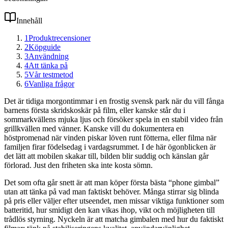
Innehåll
1
Produktrecensioner
2
Köpguide
3
Användning
4
Att tänka på
5
Vår testmetod
6
Vanliga frågor
Det är tidiga morgontimmar i en frostig svensk park när du vill fånga
barnens första skridskoskär på film, eller kanske står du i
sommarkvällens mjuka ljus och försöker spela in en stabil video från
grillkvällen med vänner. Kanske vill du dokumentera en
höstpromenad när vinden piskar löven runt fötterna, eller filma när
familjen firar födelsedag i vardagsrummet. I de här ögonblicken är
det lätt att mobilen skakar till, bilden blir suddig och känslan går
förlorad. Just den friheten ska inte kosta sömn.
Det som ofta går snett är att man köper första bästa “phone gimbal”
utan att tänka på vad man faktiskt behöver. Många stirrar sig blinda
på pris eller väljer efter utseendet, men missar viktiga funktioner som
batteritid, hur smidigt den kan vikas ihop, vikt och möjligheten till
trådlös styrning. Nyckeln är att matcha gimbalen med hur du faktiskt