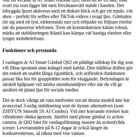
svart yta som ligger lätt men förvånansvärt stabilt i handen. Det
inbyggda ljuset aktiveras med ett diskret klick och ger ett mjukt, vitt
sken – perfekt för selfies eller TikTok-videos i svagt ljus. Gimbalen
rör sig med ett tyst, elektroniskt surr och erbjuder en följsam rörelse
när du panorerar telefonen. Trots att konstruktionen känns robust,
märks att stabiliseringen ibland kan kämpa vid hastiga rörelser eller
tyngre mobiltelefoner.
Funktioner och prestanda
I vardagen är AI Smart Gimbal Q02 ett pålitligt sällskap för dig som
vill filma spontant utan krångel med kablar. Den trådlösa driften gör
det enkelt att snabbt fånga ögonblick, och selfiestick-funktionen
passar lika bra för gruppbilder som för vloggande. Belysningen är
särskilt hjälpsam vid mörka utomhusmiljöer eller när du vill ge
ansiktet ett jämnt ljus för sociala medier.
Det är dock viktigt att vara medveten om att denna modell inte har
avancerad 3-axlig stabilisering som de dyrare alternativen (som
ZHIYUN Smooth 5S AI Combo). Vid mer krävande rörelser kan
vibrationer slinka igenom. Jämfört med phone gimbal vs action
camera, är Q02 bäst för vardagsfilmning snarare än actionfyllda
scener. Leveranstiden på 8-12 dagar är också längre än
konkurrenternas, så räkna med viss väntan.