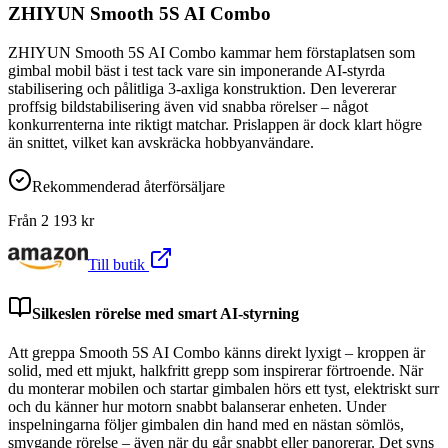
ZHIYUN Smooth 5S AI Combo
ZHIYUN Smooth 5S AI Combo kammar hem förstaplatsen som
gimbal mobil bäst i test tack vare sin imponerande AI-styrda
stabilisering och pålitliga 3-axliga konstruktion. Den levererar
proffsig bildstabilisering även vid snabba rörelser – något
konkurrenterna inte riktigt matchar. Prislappen är dock klart högre
än snittet, vilket kan avskräcka hobbyanvändare.
Rekommenderad återförsäljare
Från
2 193
kr
Till butik
Silkeslen rörelse med smart AI-styrning
Att greppa Smooth 5S AI Combo känns direkt lyxigt – kroppen är
solid, med ett mjukt, halkfritt grepp som inspirerar förtroende. När
du monterar mobilen och startar gimbalen hörs ett tyst, elektriskt surr
och du känner hur motorn snabbt balanserar enheten. Under
inspelningarna följer gimbalen din hand med en nästan sömlös,
smygande rörelse – även när du går snabbt eller panorerar. Det syns