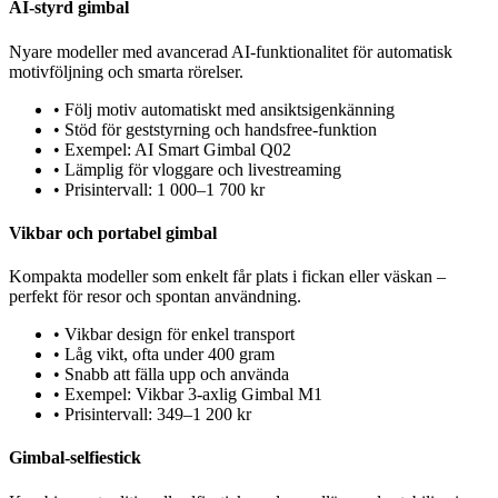
AI-styrd gimbal
Nyare modeller med avancerad AI-funktionalitet för automatisk
motivföljning och smarta rörelser.
•
Följ motiv automatiskt med ansiktsigenkänning
•
Stöd för geststyrning och handsfree-funktion
•
Exempel: AI Smart Gimbal Q02
•
Lämplig för vloggare och livestreaming
•
Prisintervall: 1 000–1 700 kr
Vikbar och portabel gimbal
Kompakta modeller som enkelt får plats i fickan eller väskan –
perfekt för resor och spontan användning.
•
Vikbar design för enkel transport
•
Låg vikt, ofta under 400 gram
•
Snabb att fälla upp och använda
•
Exempel: Vikbar 3-axlig Gimbal M1
•
Prisintervall: 349–1 200 kr
Gimbal-selfiestick