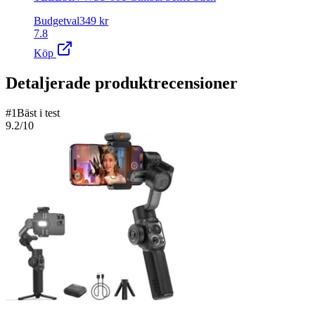
Budgetval
349
kr
7.8
Köp
Detaljerade produktrecensioner
#
1
Bäst i test
9.2
/10