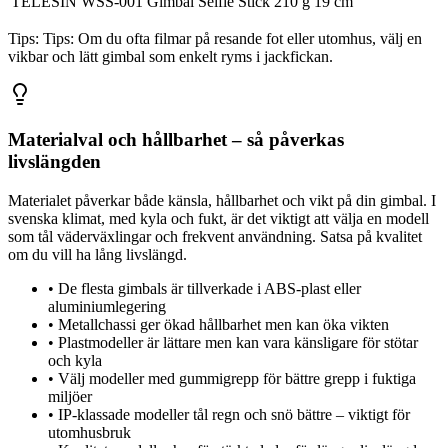
TELESIN WSS-001 Gimbal Selfie Stick
210 g
19 cm
Tips:
Tips: Om du ofta filmar på resande fot eller utomhus, välj en
vikbar och lätt gimbal som enkelt ryms i jackfickan.
Materialval och hållbarhet – så påverkas
livslängden
Materialet påverkar både känsla, hållbarhet och vikt på din gimbal. I
svenska klimat, med kyla och fukt, är det viktigt att välja en modell
som tål väderväxlingar och frekvent användning. Satsa på kvalitet
om du vill ha lång livslängd.
•
De flesta gimbals är tillverkade i ABS-plast eller
aluminiumlegering
•
Metallchassi ger ökad hållbarhet men kan öka vikten
•
Plastmodeller är lättare men kan vara känsligare för stötar
och kyla
•
Välj modeller med gummigrepp för bättre grepp i fuktiga
miljöer
•
IP-klassade modeller tål regn och snö bättre – viktigt för
utomhusbruk