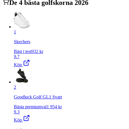
De
4
bästa
golfskor
na 2026
1
Skechers
Bäst i test
932
kr
9.7
Köp
2
Goodluck Golf GL1 Svart
Bästa premiumval
1 954
kr
9.3
Köp