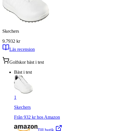
Skechers
9.7
932
kr
Läs recension
Golfskor
bäst i test
Bäst i test
1
Skechers
Från
932
kr hos
Amazon
Till butik