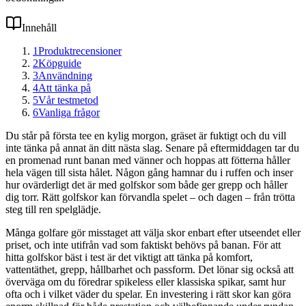
Innehåll
1
Produktrecensioner
2
Köpguide
3
Användning
4
Att tänka på
5
Vår testmetod
6
Vanliga frågor
Du står på första tee en kylig morgon, gräset är fuktigt och du vill
inte tänka på annat än ditt nästa slag. Senare på eftermiddagen tar du
en promenad runt banan med vänner och hoppas att fötterna håller
hela vägen till sista hålet. Någon gång hamnar du i ruffen och inser
hur ovärderligt det är med golfskor som både ger grepp och håller
dig torr. Rätt golfskor kan förvandla spelet – och dagen – från trötta
steg till ren spelglädje.
Många golfare gör misstaget att välja skor enbart efter utseendet eller
priset, och inte utifrån vad som faktiskt behövs på banan. För att
hitta golfskor bäst i test är det viktigt att tänka på komfort,
vattentäthet, grepp, hållbarhet och passform. Det lönar sig också att
överväga om du föredrar spikeless eller klassiska spikar, samt hur
ofta och i vilket väder du spelar. En investering i rätt skor kan göra