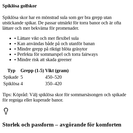
Spiklösa golfskor
Spiklösa skor har en mönstrad sula som ger bra grepp utan
utstickande spikar. De passar utmärkt för torra banor och är ofta
lättare och mer bekväma för promenader.
•
Lättare vikt och mer flexibel sula
•
Kan användas både på och utanför banan
•
Mindre grepp på riktigt blöta gräsytor
•
Perfekta för sommarspel och torra fairways
•
Mindre risk att skada greener
Typ
Grepp (1-5)
Vikt (gram)
Spikade
5
450–520
Spiklösa
4
350–420
Tips:
Köpråd: Välj spiklösa skor för sommarsäsongen och spikade
för regniga eller kuperade banor.
Storlek och passform – avgörande för komforten