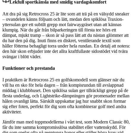
Lekfull sportkänsla med smidig vardagskomfort
Att dra på sig Retrocross 25 är lite som att trä på en välsydd sneaker
– ovandelen känns följsam och lätt, medan den spiklösa Traxion-
yttersulan ger ett subtilt grepp mot fairwaygräset utan att kännas
klumpig. När du går från bilparkeringen till första tee hörs ett
dämpat, mjukt tramp – skon är så pass lätt att du nästan glömmer att
du har den på dig. Inuti finns en diskret, ventilerande textil som
håller fötterna behagligt torra under hela rundan. En detalj att notera:
den här skon erbjuder inte det allra kraftfullaste sidostödet vid tvära
svängar i blött väder.
Funktioner och prestanda
I praktiken är Retrocross 25 en golfskomodell som glänser när du
vill ha en sko för hela dagen – från kompisrundan till avslappnad
middag i klubbhuset. Den spiklösa sulan ger tillräckligt grepp på de
flesta underlag, och Lightstrike-dämpningen gör promenader mellan
hålen ovanligt lätta. Särskilt uppskattar jag hur snabbt skon formar
sig efter foten, perfekt för dig som ofta kombinerar golf med andra
aktiviteter.
Jämför man med toppmodellerna i vårt test, som Modern Classic 80,
får du inte samma kompromisslösa stabilitet eller vattenskydd. För
dig som spelar ofta på regntunga banor eller ställer höga krav vid