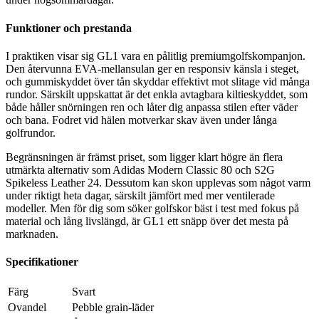
Funktioner och prestanda
I praktiken visar sig GL1 vara en pålitlig premiumgolfskompanjon.
Den återvunna EVA-mellansulan ger en responsiv känsla i steget,
och gummiskyddet över tån skyddar effektivt mot slitage vid många
rundor. Särskilt uppskattat är det enkla avtagbara kiltieskyddet, som
både håller snörningen ren och låter dig anpassa stilen efter väder
och bana. Fodret vid hälen motverkar skav även under långa
golfrundor.
Begränsningen är främst priset, som ligger klart högre än flera
utmärkta alternativ som Adidas Modern Classic 80 och S2G
Spikeless Leather 24. Dessutom kan skon upplevas som något varm
under riktigt heta dagar, särskilt jämfört med mer ventilerade
modeller. Men för dig som söker golfskor bäst i test med fokus på
material och lång livslängd, är GL1 ett snäpp över det mesta på
marknaden.
Specifikationer
Färg
Svart
Ovandel
Pebble grain-läder