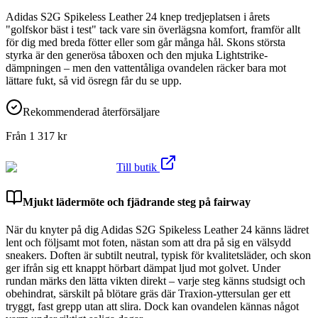
Adidas S2G Spikeless Leather 24 knep tredjeplatsen i årets
"golfskor bäst i test" tack vare sin överlägsna komfort, framför allt
för dig med breda fötter eller som går många hål. Skons största
styrka är den generösa tåboxen och den mjuka Lightstrike-
dämpningen – men den vattentåliga ovandelen räcker bara mot
lättare fukt, så vid ösregn får du se upp.
Rekommenderad återförsäljare
Från
1 317
kr
Till butik
Mjukt lädermöte och fjädrande steg på fairway
När du knyter på dig Adidas S2G Spikeless Leather 24 känns lädret
lent och följsamt mot foten, nästan som att dra på sig en välsydd
sneakers. Doften är subtilt neutral, typisk för kvalitetsläder, och skon
ger ifrån sig ett knappt hörbart dämpat ljud mot golvet. Under
rundan märks den lätta vikten direkt – varje steg känns studsigt och
obehindrat, särskilt på blötare gräs där Traxion-yttersulan ger ett
tryggt, fast grepp utan att slira. Dock kan ovandelen kännas något