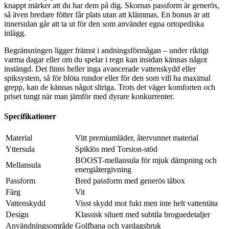
knappt märker att du har dem på dig. Skornas passform är generös,
så även bredare fötter får plats utan att klämmas. En bonus är att
innersulan går att ta ut för den som använder egna ortopediska
inlägg.
Begränsningen ligger främst i andningsförmågan – under riktigt
varma dagar eller om du spelar i regn kan insidan kännas något
instängd. Det finns heller inga avancerade vattenskydd eller
spiksystem, så för blöta rundor eller för den som vill ha maximal
grepp, kan de kännas något sliriga. Trots det väger komforten och
priset tungt när man jämför med dyrare konkurrenter.
Specifikationer
Material
Vitt premiumläder, återvunnet material
Yttersula
Spiklös med Torsion-stöd
BOOST-mellansula för mjuk dämpning och
Mellansula
energiåtergivning
Passform
Bred passform med generös tåbox
Färg
Vit
Vattenskydd
Visst skydd mot fukt men inte helt vattentäta
Design
Klassisk siluett med subtila broguedetaljer
Användningsområde
Golfbana och vardagsbruk