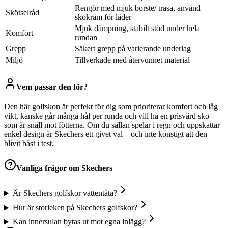
Rengör med mjuk borste/ trasa, använd
Skötselråd
skokräm för läder
Mjuk dämpning, stabilt stöd under hela
Komfort
rundan
Grepp
Säkert grepp på varierande underlag
Miljö
Tillverkade med återvunnet material
Vem passar den för?
Den här golfskon är perfekt för dig som prioriterar komfort och låg
vikt, kanske går många hål per runda och vill ha en prisvärd sko
som är snäll mot fötterna. Om du sällan spelar i regn och uppskattar
enkel design är Skechers ett givet val – och inte konstigt att den
blivit bäst i test.
Vanliga frågor om
Skechers
Är Skechers golfskor vattentäta?
Hur är storleken på Skechers golfskor?
Kan innersulan bytas ut mot egna inlägg?