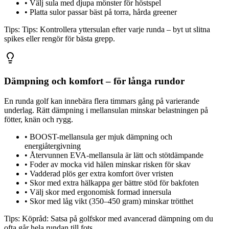
•
Välj sula med djupa mönster för höstspel
•
Platta sulor passar bäst på torra, hårda greener
Tips:
Tips: Kontrollera yttersulan efter varje runda – byt ut slitna
spikes eller rengör för bästa grepp.
Dämpning och komfort – för långa rundor
En runda golf kan innebära flera timmars gång på varierande
underlag. Rätt dämpning i mellansulan minskar belastningen på
fötter, knän och rygg.
•
BOOST-mellansula ger mjuk dämpning och
energiåtergivning
•
Återvunnen EVA-mellansula är lätt och stötdämpande
•
Foder av mocka vid hälen minskar risken för skav
•
Vadderad plös ger extra komfort över vristen
•
Skor med extra hälkappa ger bättre stöd för bakfoten
•
Välj skor med ergonomisk formad innersula
•
Skor med låg vikt (350–450 gram) minskar trötthet
Tips:
Köpråd: Satsa på golfskor med avancerad dämpning om du
ofta går hela rundan till fots.