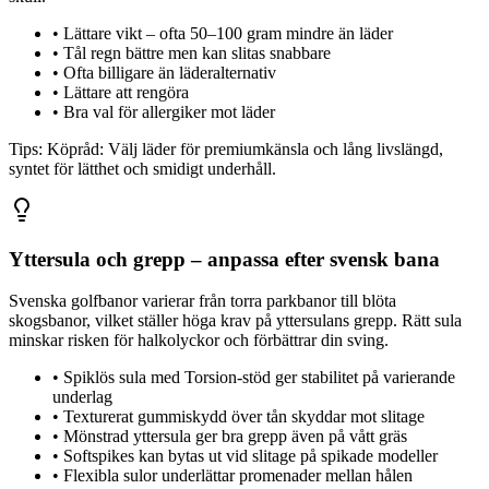
•
Lättare vikt – ofta 50–100 gram mindre än läder
•
Tål regn bättre men kan slitas snabbare
•
Ofta billigare än läderalternativ
•
Lättare att rengöra
•
Bra val för allergiker mot läder
Tips:
Köpråd: Välj läder för premiumkänsla och lång livslängd,
syntet för lätthet och smidigt underhåll.
Yttersula och grepp – anpassa efter svensk bana
Svenska golfbanor varierar från torra parkbanor till blöta
skogsbanor, vilket ställer höga krav på yttersulans grepp. Rätt sula
minskar risken för halkolyckor och förbättrar din sving.
•
Spiklös sula med Torsion-stöd ger stabilitet på varierande
underlag
•
Texturerat gummiskydd över tån skyddar mot slitage
•
Mönstrad yttersula ger bra grepp även på vått gräs
•
Softspikes kan bytas ut vid slitage på spikade modeller
•
Flexibla sulor underlättar promenader mellan hålen