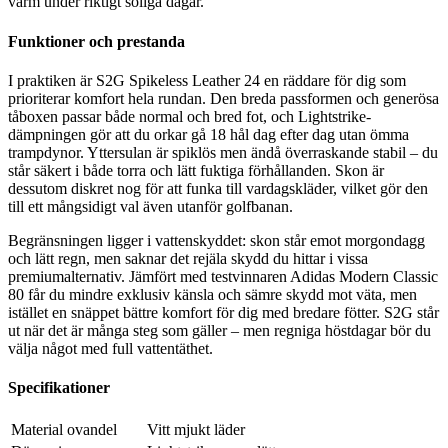
varm under riktigt soliga dagar.
Funktioner och prestanda
I praktiken är S2G Spikeless Leather 24 en räddare för dig som
prioriterar komfort hela rundan. Den breda passformen och generösa
tåboxen passar både normal och bred fot, och Lightstrike-
dämpningen gör att du orkar gå 18 hål dag efter dag utan ömma
trampdynor. Yttersulan är spiklös men ändå överraskande stabil – du
står säkert i både torra och lätt fuktiga förhållanden. Skon är
dessutom diskret nog för att funka till vardagskläder, vilket gör den
till ett mångsidigt val även utanför golfbanan.
Begränsningen ligger i vattenskyddet: skon står emot morgondagg
och lätt regn, men saknar det rejäla skydd du hittar i vissa
premiumalternativ. Jämfört med testvinnaren Adidas Modern Classic
80 får du mindre exklusiv känsla och sämre skydd mot väta, men
istället en snäppet bättre komfort för dig med bredare fötter. S2G står
ut när det är många steg som gäller – men regniga höstdagar bör du
välja något med full vattentäthet.
Specifikationer
Material ovandel
Vitt mjukt läder