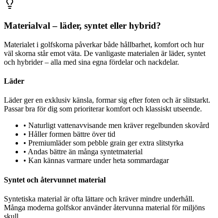
Materialval – läder, syntet eller hybrid?
Materialet i golfskorna påverkar både hållbarhet, komfort och hur
väl skorna står emot väta. De vanligaste materialen är läder, syntet
och hybrider – alla med sina egna fördelar och nackdelar.
Läder
Läder ger en exklusiv känsla, formar sig efter foten och är slitstarkt.
Passar bra för dig som prioriterar komfort och klassiskt utseende.
•
Naturligt vattenavvisande men kräver regelbunden skovård
•
Håller formen bättre över tid
•
Premiumläder som pebble grain ger extra slitstyrka
•
Andas bättre än många syntetmaterial
•
Kan kännas varmare under heta sommardagar
Syntet och återvunnet material
Syntetiska material är ofta lättare och kräver mindre underhåll.
Många moderna golfskor använder återvunna material för miljöns
skull.