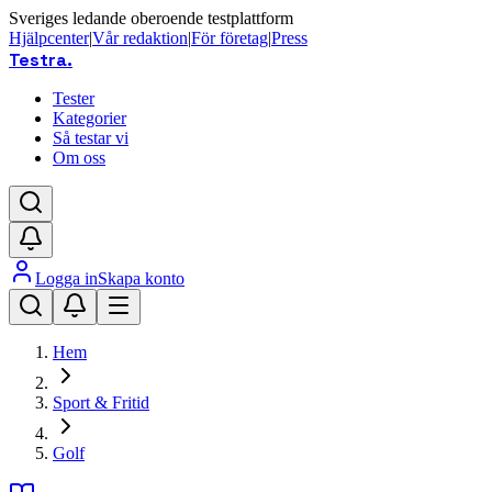
Sveriges ledande oberoende testplattform
Hjälpcenter
|
Vår redaktion
|
För företag
|
Press
Testra
.
Tester
Kategorier
Så testar vi
Om oss
Logga in
Skapa konto
Hem
Sport & Fritid
Golf