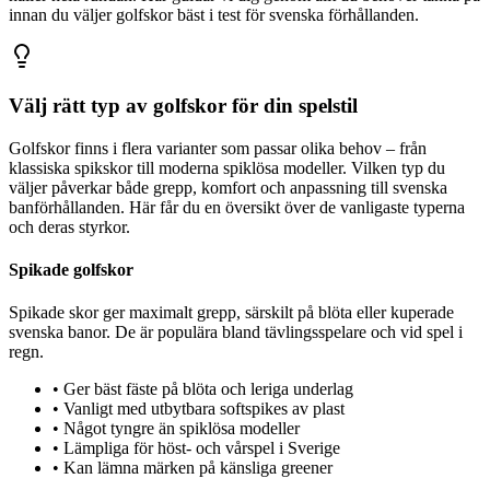
innan du väljer golfskor bäst i test för svenska förhållanden.
Välj rätt typ av golfskor för din spelstil
Golfskor finns i flera varianter som passar olika behov – från
klassiska spikskor till moderna spiklösa modeller. Vilken typ du
väljer påverkar både grepp, komfort och anpassning till svenska
banförhållanden. Här får du en översikt över de vanligaste typerna
och deras styrkor.
Spikade golfskor
Spikade skor ger maximalt grepp, särskilt på blöta eller kuperade
svenska banor. De är populära bland tävlingsspelare och vid spel i
regn.
•
Ger bäst fäste på blöta och leriga underlag
•
Vanligt med utbytbara softspikes av plast
•
Något tyngre än spiklösa modeller
•
Lämpliga för höst- och vårspel i Sverige
•
Kan lämna märken på känsliga greener