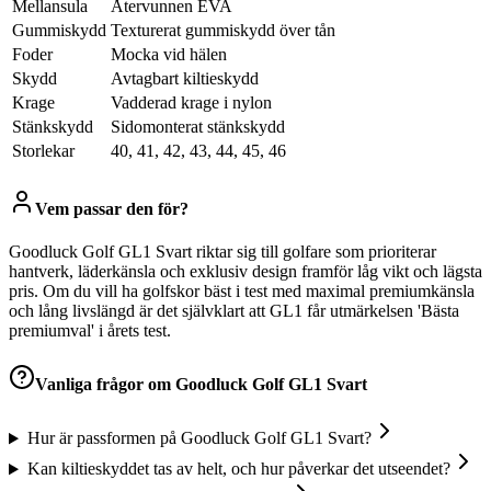
Mellansula
Återvunnen EVA
Gummiskydd
Texturerat gummiskydd över tån
Foder
Mocka vid hälen
Skydd
Avtagbart kiltieskydd
Krage
Vadderad krage i nylon
Stänkskydd
Sidomonterat stänkskydd
Storlekar
40, 41, 42, 43, 44, 45, 46
Vem passar den för?
Goodluck Golf GL1 Svart riktar sig till golfare som prioriterar
hantverk, läderkänsla och exklusiv design framför låg vikt och lägsta
pris. Om du vill ha golfskor bäst i test med maximal premiumkänsla
och lång livslängd är det självklart att GL1 får utmärkelsen 'Bästa
premiumval' i årets test.
Vanliga frågor om
Goodluck Golf GL1 Svart
Hur är passformen på Goodluck Golf GL1 Svart?
Kan kiltieskyddet tas av helt, och hur påverkar det utseendet?