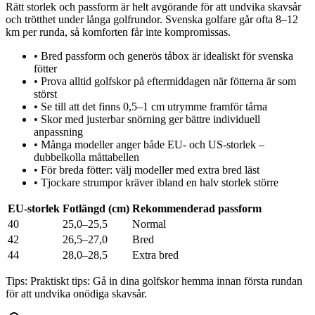
Rätt storlek och passform är helt avgörande för att undvika skavsår
och trötthet under långa golfrundor. Svenska golfare går ofta 8–12
km per runda, så komforten får inte kompromissas.
•
Bred passform och generös tåbox är idealiskt för svenska
fötter
•
Prova alltid golfskor på eftermiddagen när fötterna är som
störst
•
Se till att det finns 0,5–1 cm utrymme framför tårna
•
Skor med justerbar snörning ger bättre individuell
anpassning
•
Många modeller anger både EU- och US-storlek –
dubbelkolla måttabellen
•
För breda fötter: välj modeller med extra bred läst
•
Tjockare strumpor kräver ibland en halv storlek större
EU-storlek
Fotlängd (cm)
Rekommenderad passform
40
25,0–25,5
Normal
42
26,5–27,0
Bred
44
28,0–28,5
Extra bred
Tips:
Praktiskt tips: Gå in dina golfskor hemma innan första rundan
för att undvika onödiga skavsår.