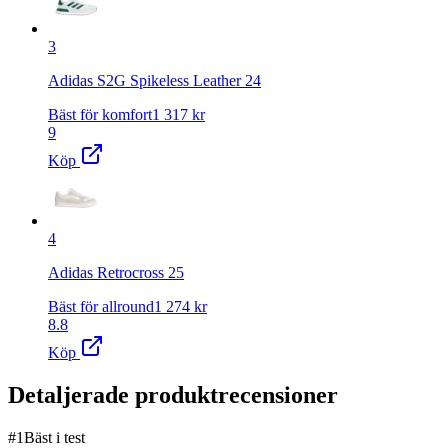
3
Adidas S2G Spikeless Leather 24
Bäst för komfort
1 317
kr
9
Köp
4
Adidas Retrocross 25
Bäst för allround
1 274
kr
8.8
Köp
Detaljerade produktrecensioner
#
1
Bäst i test