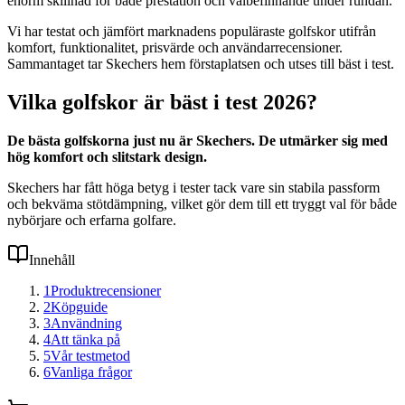
enorm skillnad för både prestation och välbefinnande under rundan.
Vi har testat och jämfört marknadens populäraste golfskor utifrån
komfort, funktionalitet, prisvärde och användarrecensioner.
Sammantaget tar Skechers hem förstaplatsen och utses till bäst i test.
Vilka golfskor är bäst i test 2026?
De bästa golfskorna just nu är Skechers. De utmärker sig med
hög komfort och slitstark design.
Skechers har fått höga betyg i tester tack vare sin stabila passform
och bekväma stötdämpning, vilket gör dem till ett tryggt val för både
nybörjare och erfarna golfare.
Innehåll
1
Produktrecensioner
2
Köpguide
3
Användning
4
Att tänka på
5
Vår testmetod
6
Vanliga frågor