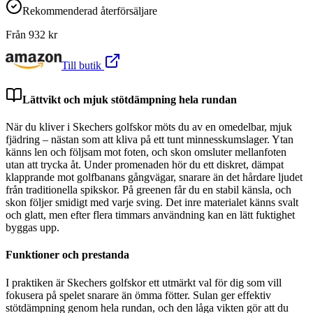
Rekommenderad återförsäljare
Från
932
kr
Till butik
Lättvikt och mjuk stötdämpning hela rundan
När du kliver i Skechers golfskor möts du av en omedelbar, mjuk
fjädring – nästan som att kliva på ett tunt minnesskumslager. Ytan
känns len och följsam mot foten, och skon omsluter mellanfoten
utan att trycka åt. Under promenaden hör du ett diskret, dämpat
klapprande mot golfbanans gångvägar, snarare än det hårdare ljudet
från traditionella spikskor. På greenen får du en stabil känsla, och
skon följer smidigt med varje sving. Det inre materialet känns svalt
och glatt, men efter flera timmars användning kan en lätt fuktighet
byggas upp.
Funktioner och prestanda
I praktiken är Skechers golfskor ett utmärkt val för dig som vill
fokusera på spelet snarare än ömma fötter. Sulan ger effektiv
stötdämpning genom hela rundan, och den låga vikten gör att du