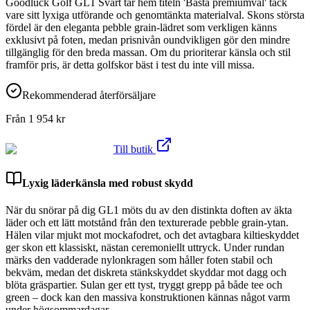
Goodluck Golf GL1 Svart tar hem titeln 'Bästa premiumval' tack
vare sitt lyxiga utförande och genomtänkta materialval. Skons största
fördel är den eleganta pebble grain-lädret som verkligen känns
exklusivt på foten, medan prisnivån oundvikligen gör den mindre
tillgänglig för den breda massan. Om du prioriterar känsla och stil
framför pris, är detta golfskor bäst i test du inte vill missa.
Rekommenderad återförsäljare
Från
1 954
kr
Till butik
Lyxig läderkänsla med robust skydd
När du snörar på dig GL1 möts du av den distinkta doften av äkta
läder och ett lätt motstånd från den texturerade pebble grain-ytan.
Hälen vilar mjukt mot mockafodret, och det avtagbara kiltieskyddet
ger skon ett klassiskt, nästan ceremoniellt uttryck. Under rundan
märks den vadderade nylonkragen som håller foten stabil och
bekväm, medan det diskreta stänkskyddet skyddar mot dagg och
blöta gräspartier. Sulan ger ett tyst, tryggt grepp på både tee och
green – dock kan den massiva konstruktionen kännas något varm
under högsommardagar.