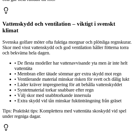
Vattenskydd och ventilation – viktigt i svenskt
klimat
Svenska golfare möter ofta fuktiga morgnar och plötsliga regnskurar.
Skor med visst vattenskydd och god ventilation håller fötterna torra
och bekväma hela dagen.
•
De flesta modeller har vattenavvisande yta men är inte helt
vattentäta
•
Membran eller tätade sömmar ger extra skydd mot regn
•
Ventilerande material minskar risken för svett och dålig lukt
•
Läder kräver impregnering för att behålla vattenskyddet
•
Syntetmaterial torkar snabbare efter regn
•
Välj skor med snabbtorkande innersula
•
Extra skydd vid tån minskar fuktinträngning från gräset
Tips:
Praktiskt tips: Komplettera med vattentäta skoskydd vid spel
under regniga dagar.