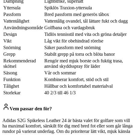
Dämpning
Lightstrike, superlätt
Yttersula
Spiklös Traxion-yttersula
Passform
Bred passform med generös tåbox
Vattentålighet
Vattentålig ovandel, tål lättare fukt och dagg
Användningsområde
Golfbana och vardagsbruk
Design
Tidlös tennisstil med vita och gröna detaljer
Vikt
Låg vikt för obehindrad rörelse
Snörning
Säker passform med snörning
Grepp
Stabilt grepp på torra och blöta banor
Rekommenderad
Rengör med mjuk borste och fuktig trasa,
skötsel
använd skyddsspray för läder
Säsong
Vår och sommar
Funktion
Kombinerar komfort, stöd och stil
Tålighet
Hållbar och komfortabel materialval
Storlekar
40 2/3 till 46 1/3
Vem passar den för?
Adidas S2G Spikeless Leather 24 är bästa valet för golfare som vill
ha maximal komfort, särskilt för dig med bred fot eller som går långa
rundor på varierat underlag. Om du prioriterar lätt vikt, mjuk känsla