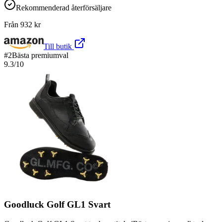
Rekommenderad återförsäljare
Från
932
kr
Till butik
#
2
Bästa premiumval
9.3
/10
Goodluck Golf GL1 Svart