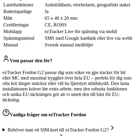
Larmfunktioner
Antistöldlarm, rörelselarm, geografiskt staket
Batterisparläge
Ja
Mått
65 x 40 x 20 mm
Certifieringar
CE, ROHS
Mobilapp
ezTracker Live för spårning via mobil
Spårningsmetod
SMS med Google kartlänk eller live via webb
Manual
Svensk manual medföljer
Vem passar den för?
ezTracker Fordon G2 passar dig som söker en gps tracker för bil
eller MC med maximal trygghet över hela EU – perfekt för dig som
ofta kör längre sträckor eller vill ha fjärrstyrt stöldskydd. Den fasta
installationen kräver lite extra arbete, men den robusta funktionen
och unika EU-täckningen gör att vi utsett den till bäst för EU-
täckning.
Vanliga frågor om
ezTracker Fordon
Behöver man ett SIM-kort till ezTracker Fordon G2?