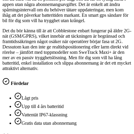
appen utan några abonnemangsavgifter. Det är enkelt att ändra
spårningsintervall om du behöver tätare uppdateringar, men kom
ihåg att det påverkar batteritiden markant. En smart gps sändare för
bil för dig som vill ha trygghet utan krångel.
Det du bör känna till är att Cobblestone enbart fungerar på äldre 2G-
nät (GSM/GPRS), vilket innebär att täckningen är begränsad och
framtidssäkringen något osäker när operatörer börjar fasa ut 2G.
Dessutom kan den inte ge realtidspositionering eller larm direkt vid
rörelse – jämfört med toppmodeller som SweTrack Maxi+ är den
mer av en passiv trygghetslösning. Men för dig som vill ha lång
batteritid, enkel installation och slippa abonnemang är det ett mycket
attraktivt alternativ.
Fördelar
Lågt pris
Upp till 4 års batteritid
Vattentät IP67-klassning
Gratis data utan abonnemang