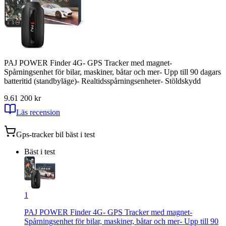
PAJ POWER Finder 4G- GPS Tracker med magnet-
Spårningsenhet för bilar, maskiner, båtar och mer- Upp till 90 dagars
batteritid (standbyläge)- Realtidsspårningsenheter- Stöldskydd
9.6
1 200
kr
Läs recension
Gps-tracker bil
bäst i test
Bäst i test
1
PAJ POWER Finder 4G- GPS Tracker med magnet-
Spårningsenhet för bilar, maskiner, båtar och mer- Upp till 90