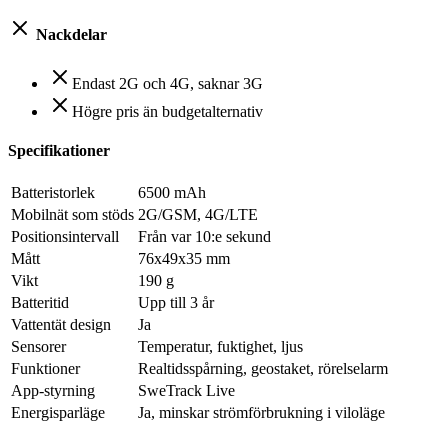
Nackdelar
Endast 2G och 4G, saknar 3G
Högre pris än budgetalternativ
Specifikationer
Batteristorlek
6500 mAh
Mobilnät som stöds
2G/GSM, 4G/LTE
Positionsintervall
Från var 10:e sekund
Mått
76x49x35 mm
Vikt
190 g
Batteritid
Upp till 3 år
Vattentät design
Ja
Sensorer
Temperatur, fuktighet, ljus
Funktioner
Realtidsspårning, geostaket, rörelselarm
App-styrning
SweTrack Live
Energisparläge
Ja, minskar strömförbrukning i viloläge