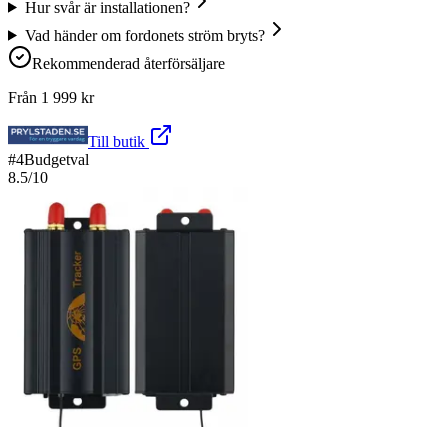
Hur svår är installationen?
Vad händer om fordonets ström bryts?
Rekommenderad återförsäljare
Från
1 999
kr
Till butik
#
4
Budgetval
8.5
/10