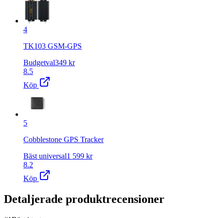
4
TK103 GSM-GPS
Budgetval
349
kr
8.5
Köp
5
Cobblestone GPS Tracker
Bäst universal
1 599
kr
8.2
Köp
Detaljerade produktrecensioner