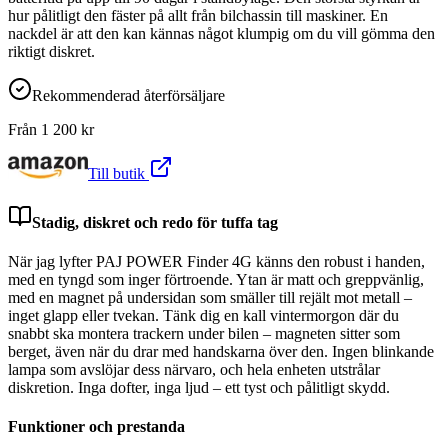
hur pålitligt den fäster på allt från bilchassin till maskiner. En
nackdel är att den kan kännas något klumpig om du vill gömma den
riktigt diskret.
Rekommenderad återförsäljare
Från
1 200
kr
Till butik
Stadig, diskret och redo för tuffa tag
När jag lyfter PAJ POWER Finder 4G känns den robust i handen,
med en tyngd som inger förtroende. Ytan är matt och greppvänlig,
med en magnet på undersidan som smäller till rejält mot metall –
inget glapp eller tvekan. Tänk dig en kall vintermorgon där du
snabbt ska montera trackern under bilen – magneten sitter som
berget, även när du drar med handskarna över den. Ingen blinkande
lampa som avslöjar dess närvaro, och hela enheten utstrålar
diskretion. Inga dofter, inga ljud – ett tyst och pålitligt skydd.
Funktioner och prestanda