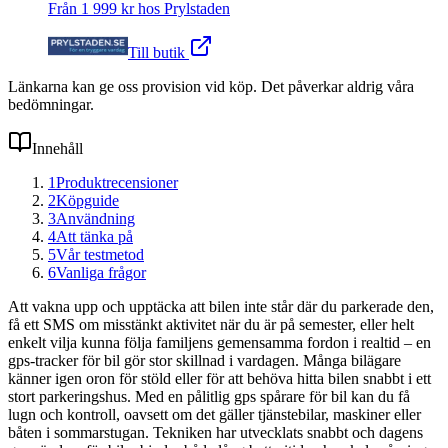
Från
1 999
kr hos
Prylstaden
Till butik
Länkarna kan ge oss provision vid köp. Det påverkar aldrig våra
bedömningar.
Innehåll
1
Produktrecensioner
2
Köpguide
3
Användning
4
Att tänka på
5
Vår testmetod
6
Vanliga frågor
Att vakna upp och upptäcka att bilen inte står där du parkerade den,
få ett SMS om misstänkt aktivitet när du är på semester, eller helt
enkelt vilja kunna följa familjens gemensamma fordon i realtid – en
gps-tracker för bil gör stor skillnad i vardagen. Många bilägare
känner igen oron för stöld eller för att behöva hitta bilen snabbt i ett
stort parkeringshus. Med en pålitlig gps spårare för bil kan du få
lugn och kontroll, oavsett om det gäller tjänstebilar, maskiner eller
båten i sommarstugan. Tekniken har utvecklats snabbt och dagens