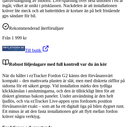
fjärravstängning av motorn. Live-spårning över hela unionen i ett år
ingår, vilket är unikt i prisklassen. Nackdelen är att installationen
kräver lite meck och att batteritiden är kortare än på helt fristående
gps sändare för bil.
Rekommenderad återförsäljare
Från
1 999
kr
Till butik
Robust följeslagare med full kontroll var du än kör
När du håller i ezTracker Fordon G2 känns den förvånansvärt
kompakt – den mattsvarta plasten är slät, men med diskreta räfflor på
sidorna för ett säkert grepp. Vid installation märks den tydliga
klickkänslan i anslutningarna, och den är tillräckligt liten för att
diskret gömmas bakom paneler. Under användning är den helt
ljudlös, och via ezTracker Live-appen syns fordonets position
förvånansvärt exakt – som att ha ett digitalt öga på bilen dygnet runt.
Ett minus är att den fasta installationen gör att flytt mellan fordon
kräver några verktyg.