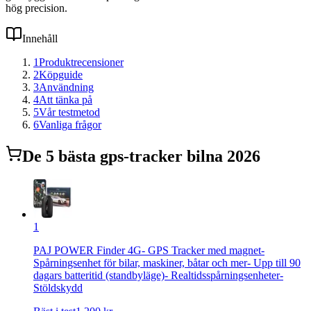
hög precision.
Innehåll
1
Produktrecensioner
2
Köpguide
3
Användning
4
Att tänka på
5
Vår testmetod
6
Vanliga frågor
De
5
bästa
gps-tracker bil
na 2026
1
PAJ POWER Finder 4G- GPS Tracker med magnet-
Spårningsenhet för bilar, maskiner, båtar och mer- Upp till 90
dagars batteritid (standbyläge)- Realtidsspårningsenheter-
Stöldskydd