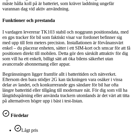
måste hålla koll på är batteriet, som kräver laddning ungefär
varannan dag vid aktiv användning.
Funktioner och prestanda
I vardagen levererar TK103 stabil och noggrann positionsdata, med
en gps tracker för bil som faktiskt visar var fordonet befinner sig
med upp till fem meters precision. Installationen är förvånansvärt
enkel – du placerar enheten, sätter i ett SIM-kort och sms:ar för att få
positionen direkt till mobilen. Detta gör den särskilt attraktiv för dig
som vill ha ett enkelt, billigt sätt att öka bilens säkerhet utan
avancerade abonnemang eller appar.
Begränsningen ligger framför allt i batteritiden och nätverket.
Eftersom den bara stödjer 2G kan täckningen vara osäker i vissa
delar av landet, och konkurrerande gps sändare för bil har ofta
längre batteritid eller tillgång till modernare nät. För dig som vill ha
långtidsspårning eller använda trackern utomlands är det värt att titta
på alternativen högre upp i bäst i test-listan.
Fördelar
Lågt pris