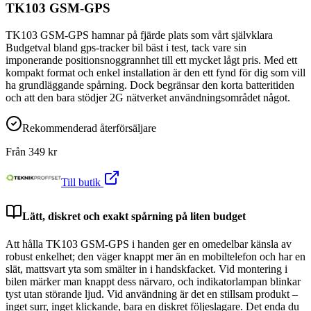
TK103 GSM-GPS
TK103 GSM-GPS hamnar på fjärde plats som vårt självklara
Budgetval bland gps-tracker bil bäst i test, tack vare sin
imponerande positionsnoggrannhet till ett mycket lågt pris. Med ett
kompakt format och enkel installation är den ett fynd för dig som vill
ha grundläggande spårning. Dock begränsar den korta batteritiden
och att den bara stödjer 2G nätverket användningsområdet något.
Rekommenderad återförsäljare
Från
349
kr
Till butik
Lätt, diskret och exakt spårning på liten budget
Att hålla TK103 GSM-GPS i handen ger en omedelbar känsla av
robust enkelhet; den väger knappt mer än en mobiltelefon och har en
slät, mattsvart yta som smälter in i handskfacket. Vid montering i
bilen märker man knappt dess närvaro, och indikatorlampan blinkar
tyst utan störande ljud. Vid användning är det en stillsam produkt –
inget surr, inget klickande, bara en diskret följeslagare. Det enda du