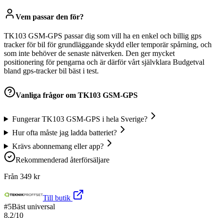
Vem passar den för?
TK103 GSM-GPS passar dig som vill ha en enkel och billig gps
tracker för bil för grundläggande skydd eller temporär spårning, och
som inte behöver de senaste nätverken. Den ger mycket
positionering för pengarna och är därför vårt självklara Budgetval
bland gps-tracker bil bäst i test.
Vanliga frågor om
TK103 GSM-GPS
Fungerar TK103 GSM-GPS i hela Sverige?
Hur ofta måste jag ladda batteriet?
Krävs abonnemang eller app?
Rekommenderad återförsäljare
Från
349
kr
Till butik
#
5
Bäst universal
8.2
/10