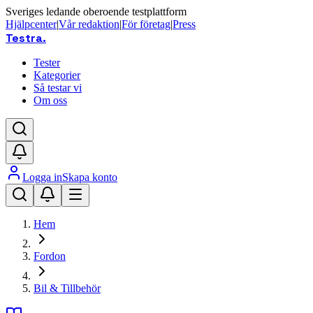
Sveriges ledande oberoende testplattform
Hjälpcenter
|
Vår redaktion
|
För företag
|
Press
Testra
.
Tester
Kategorier
Så testar vi
Om oss
Logga in
Skapa konto
Hem
Fordon
Bil & Tillbehör