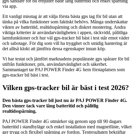
gps sändare för bil erbjuder både lång batteritid och enkel spårning
via app.
Ett vanligt misstag är att välja första bästa gps tag för bil utan att
tänka på vilka funktioner som faktiskt behövs. Många underskattar
vikten av batteritid, realtidsspårning och diskret montering. Andra
viktiga kriterier är användarvänligheten i appen, räckvidd, pålitliga
larmfunktioner och hur väl gps-tracker bil bäst i test står emot väder
och sabotage. För dig som vill ha trygghet och smidig hantering är
det alltså klokt att jämföra dessa egenskaper innan köp.
Vi har testat och jämfört marknadens populäraste gps spårare för bil
utifrån funktioner, pris, användarvänlighet och säkerhet.
Sammantaget tar PAJ POWER Finder 4G hem förstaplatsen som
gps-tracker bil bäst i test.
Vilken gps-tracker bil är bäst i test 2026?
Den bästa gps-tracker bil just nu är PAJ POWER Finder 4G.
Den vinner tack vare lång batteritid och pålitlig
realtidsspårning.
PAJ POWER Finder 4G utmärker sig genom upp till 90 dagars
batteritid i standbyläge och enkel installation med magnetfäste, vilket
ger trygg och flexibel spårning av fordon. Testresultaten bekräftar