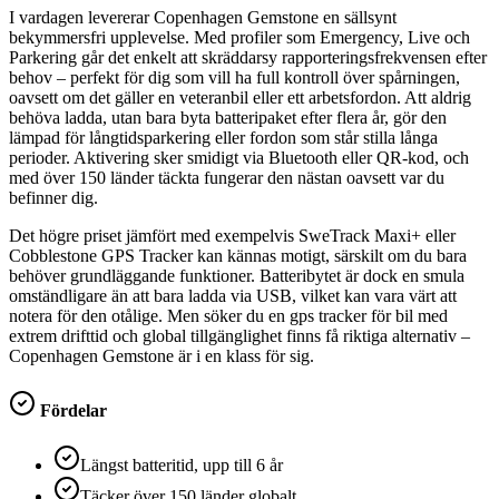
I vardagen levererar Copenhagen Gemstone en sällsynt
bekymmersfri upplevelse. Med profiler som Emergency, Live och
Parkering går det enkelt att skräddarsy rapporteringsfrekvensen efter
behov – perfekt för dig som vill ha full kontroll över spårningen,
oavsett om det gäller en veteranbil eller ett arbetsfordon. Att aldrig
behöva ladda, utan bara byta batteripaket efter flera år, gör den
lämpad för långtidsparkering eller fordon som står stilla långa
perioder. Aktivering sker smidigt via Bluetooth eller QR-kod, och
med över 150 länder täckta fungerar den nästan oavsett var du
befinner dig.
Det högre priset jämfört med exempelvis SweTrack Maxi+ eller
Cobblestone GPS Tracker kan kännas motigt, särskilt om du bara
behöver grundläggande funktioner. Batteribytet är dock en smula
omständligare än att bara ladda via USB, vilket kan vara värt att
notera för den otålige. Men söker du en gps tracker för bil med
extrem drifttid och global tillgänglighet finns få riktiga alternativ –
Copenhagen Gemstone är i en klass för sig.
Fördelar
Längst batteritid, upp till 6 år
Täcker över 150 länder globalt