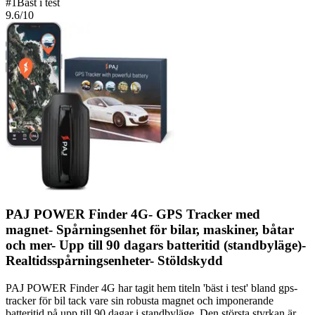
#
1
Bäst i test
9.6
/10
PAJ POWER Finder 4G- GPS Tracker med
magnet- Spårningsenhet för bilar, maskiner, båtar
och mer- Upp till 90 dagars batteritid (standbyläge)-
Realtidsspårningsenheter- Stöldskydd
PAJ POWER Finder 4G har tagit hem titeln 'bäst i test' bland gps-
tracker för bil tack vare sin robusta magnet och imponerande
batteritid på upp till 90 dagar i standbyläge. Den största styrkan är