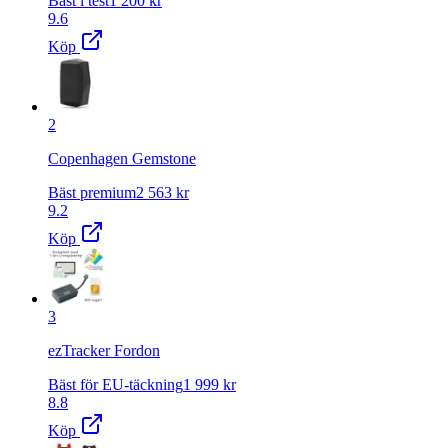
Bäst i test
1 200
kr
9.6
Köp
2
Copenhagen Gemstone
Bäst premium
2 563
kr
9.2
Köp
3
ezTracker Fordon
Bäst för EU-täckning
1 999
kr
8.8
Köp