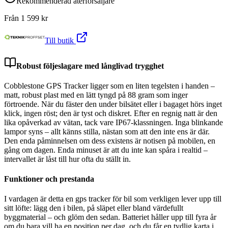
Rekommenderad återförsäljare
Från
1 599
kr
Till butik
Robust följeslagare med långlivad trygghet
Cobblestone GPS Tracker ligger som en liten tegelsten i handen –
matt, robust plast med en lätt tyngd på 88 gram som inger
förtroende. När du fäster den under bilsätet eller i bagaget hörs inget
klick, ingen röst; den är tyst och diskret. Efter en regnig natt är den
lika opåverkad av vätan, tack vare IP67-klassningen. Inga blinkande
lampor syns – allt känns stilla, nästan som att den inte ens är där.
Den enda påminnelsen om dess existens är notisen på mobilen, en
gång om dagen. Enda minuset är att du inte kan spåra i realtid –
intervallet är låst till hur ofta du ställt in.
Funktioner och prestanda
I vardagen är detta en gps tracker för bil som verkligen lever upp till
sitt löfte: lägg den i bilen, på släpet eller bland värdefullt
byggmaterial – och glöm den sedan. Batteriet håller upp till fyra år
om du bara vill ha en position per dag, och du får en tydlig karta i