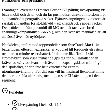
Funktioner och prestanda
I vardagen levererar ezTracker Fordon G2 pålitlig live-spårning via
både mobil och dator, och du får pushnotiser direkt om fordonet rör
sig utanför ditt geografiska staket. Fjärravstängningen av motorn är
särskilt användbar för stöldskydd – ett knapptryck i appen räcker.
Den stöder allt från personbil till MC och båt tack vare bred
spänningskompatibilitet (7-65 V), och den svenska manualen är lätt
att förstå även för nybörjare.
Nackdelen jämfört med toppmodeller som SweTrack Maxi+ är
batteritiden: eftersom ezTracker är kopplad till fordonets elsystem
och har ett mindre reservbatteri, är den inte lika flexibel vid
strömavbrott som vissa fristående gps tag för bil. Installationen
kräver också viss elvana, och även om kapslingsklassen IP65 gör
den spolsäker, är den inte helt vattentät för extrem
utomhusanvändning. För dig som vill ha maximal flexibilitet finns
det mer portabla alternativ, men ingen slår EU-täckningen i detta
segment.
Fördelar
Livespårning i hela EU i 1 år