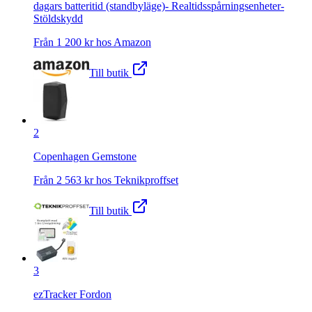
dagars batteritid (standbyläge)- Realtidsspårningsenheter-
Stöldskydd
Från
1 200
kr hos
Amazon
Till butik
2
Copenhagen Gemstone
Från
2 563
kr hos
Teknikproffset
Till butik
3
ezTracker Fordon