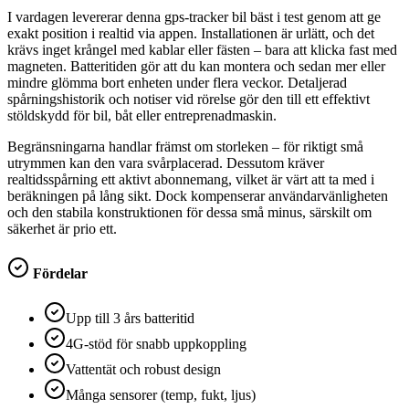
I vardagen levererar denna gps-tracker bil bäst i test genom att ge
exakt position i realtid via appen. Installationen är urlätt, och det
krävs inget krångel med kablar eller fästen – bara att klicka fast med
magneten. Batteritiden gör att du kan montera och sedan mer eller
mindre glömma bort enheten under flera veckor. Detaljerad
spårningshistorik och notiser vid rörelse gör den till ett effektivt
stöldskydd för bil, båt eller entreprenadmaskin.
Begränsningarna handlar främst om storleken – för riktigt små
utrymmen kan den vara svårplacerad. Dessutom kräver
realtidsspårning ett aktivt abonnemang, vilket är värt att ta med i
beräkningen på lång sikt. Dock kompenserar användarvänligheten
och den stabila konstruktionen för dessa små minus, särskilt om
säkerhet är prio ett.
Fördelar
Upp till 3 års batteritid
4G-stöd för snabb uppkoppling
Vattentät och robust design
Många sensorer (temp, fukt, ljus)