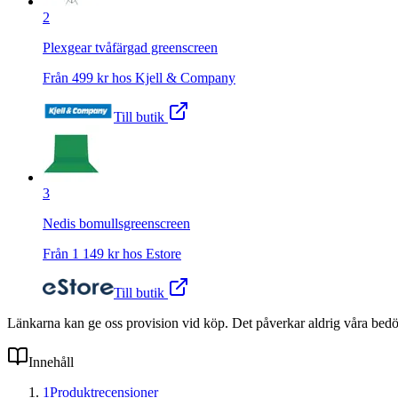
2
Plexgear tvåfärgad greenscreen
Från
499
kr hos
Kjell & Company
Till butik
3
Nedis bomullsgreenscreen
Från
1 149
kr hos
Estore
Till butik
Länkarna kan ge oss provision vid köp. Det påverkar aldrig våra bed
Innehåll
1
Produktrecensioner