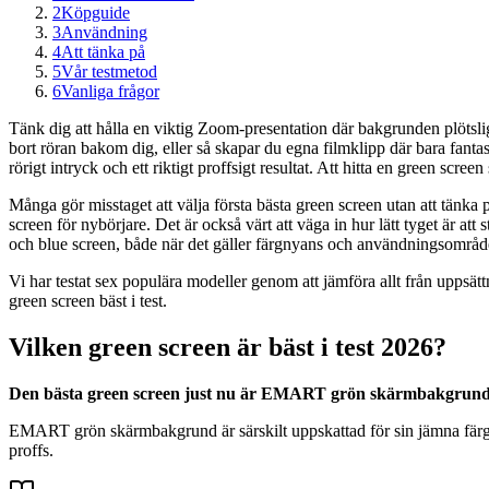
2
Köpguide
3
Användning
4
Att tänka på
5
Vår testmetod
6
Vanliga frågor
Tänk dig att hålla en viktig Zoom-presentation där bakgrunden plötsligt
bort röran bakom dig, eller så skapar du egna filmklipp där bara fantas
rörigt intryck och ett riktigt proffsigt resultat. Att hitta en green scr
Många gör misstaget att välja första bästa green screen utan att tänka på
screen för nybörjare. Det är också värt att väga in hur lätt tyget är att
och blue screen, både när det gäller färgnyans och användningsområd
Vi har testat sex populära modeller genom att jämföra allt från upps
green screen bäst i test.
Vilken green screen är bäst i test 2026?
Den bästa green screen just nu är EMART grön skärmbakgrund. D
EMART grön skärmbakgrund är särskilt uppskattad för sin jämna färgåte
proffs.