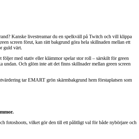
strand? Kanske livestreamar du en spelkväll på Twitch och vill klippa
green screen förut, kan rätt bakgrund göra hela skillnaden mellan ett
r guld värt.
 följer med stativ eller klämmor spelar stor roll – särskilt för green
packa undan. Och glöm inte att det finns skillnader mellan green screen
rann utvärdering tar EMART grön skärmbakgrund hem förstaplatsen som
lämmor.
toshoots, vilket gör den till ett pålitligt val för både nybörjare och