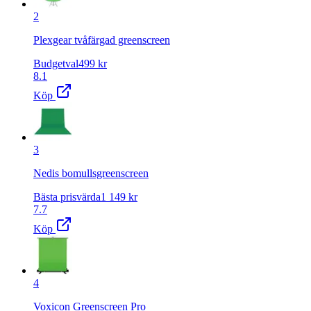
2
Plexgear tvåfärgad greenscreen
Budgetval
499
kr
8.1
Köp
3
Nedis bomullsgreenscreen
Bästa prisvärda
1 149
kr
7.7
Köp
4
Voxicon Greenscreen Pro