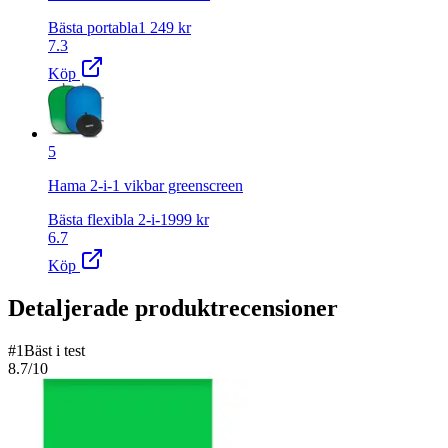
Bästa portabla
1 249
kr
7.3
Köp
5
Hama 2-i-1 vikbar greenscreen
Bästa flexibla 2-i-1
999
kr
6.7
Köp
Detaljerade produktrecensioner
#
1
Bäst i test
8.7
/10