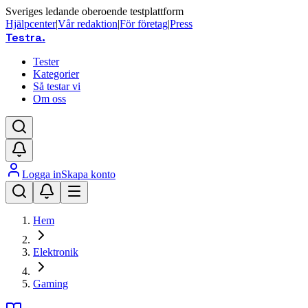
Sveriges ledande oberoende testplattform
Hjälpcenter
|
Vår redaktion
|
För företag
|
Press
Testra
.
Tester
Kategorier
Så testar vi
Om oss
Logga in
Skapa konto
Hem
Elektronik
Gaming