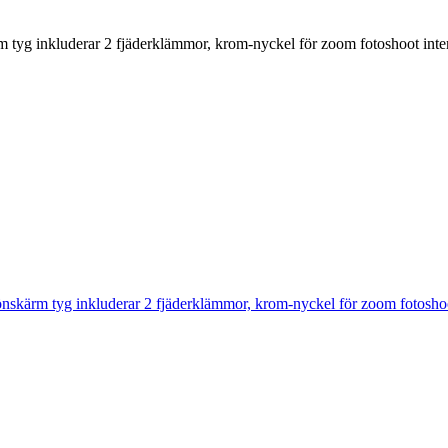
tyg inkluderar 2 fjäderklämmor, krom-nyckel för zoom fotoshoot inter
skärm tyg inkluderar 2 fjäderklämmor, krom-nyckel för zoom fotoshoot