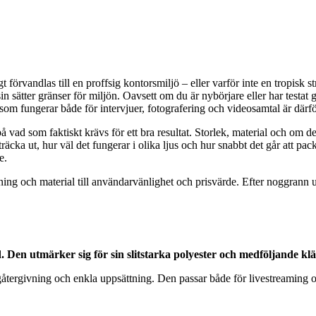
 förvandlas till en proffsig kontorsmiljö – eller varför inte en tropisk 
in sätter gränser för miljön. Oavsett om du är nybörjare eller har testat 
een som fungerar både för intervjuer, fotografering och videosamtal är därfö
 vad som faktiskt krävs för ett bra resultat. Storlek, material och om det
 sträcka ut, hur väl det fungerar i olika ljus och hur snabbt det går att 
e.
ättning och material till användarvänlighet och prisvärde. Efter nogg
en utmärker sig för sin slitstarka polyester och medföljande k
rgivning och enkla uppsättning. Den passar både för livestreaming och fo