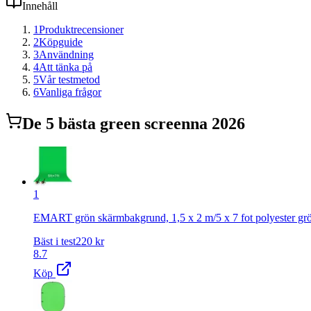
Innehåll
1
Produktrecensioner
2
Köpguide
3
Användning
4
Att tänka på
5
Vår testmetod
6
Vanliga frågor
De
5
bästa
green screen
na 2026
1
EMART grön skärmbakgrund, 1,5 x 2 m/5 x 7 fot polyester grön
Bäst i test
220
kr
8.7
Köp