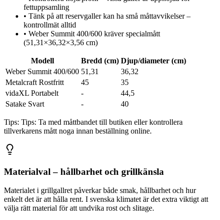
fettuppsamling
•
Tänk på att reservgaller kan ha små måttavvikelser –
kontrollmät alltid
•
Weber Summit 400/600 kräver specialmått
(51,31×36,32×3,56 cm)
Modell
Bredd (cm)
Djup/diameter (cm)
Weber Summit 400/600
51,31
36,32
Metalcraft Rostfritt
45
35
vidaXL Portabelt
-
44,5
Satake Svart
-
40
Tips:
Tips: Ta med måttbandet till butiken eller kontrollera
tillverkarens mått noga innan beställning online.
Materialval – hållbarhet och grillkänsla
Materialet i grillgallret påverkar både smak, hållbarhet och hur
enkelt det är att hålla rent. I svenska klimatet är det extra viktigt att
välja rätt material för att undvika rost och slitage.