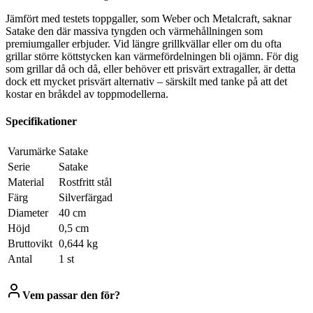
Jämfört med testets toppgaller, som Weber och Metalcraft, saknar
Satake den där massiva tyngden och värmehållningen som
premiumgaller erbjuder. Vid längre grillkvällar eller om du ofta
grillar större köttstycken kan värmefördelningen bli ojämn. För dig
som grillar då och då, eller behöver ett prisvärt extragaller, är detta
dock ett mycket prisvärt alternativ – särskilt med tanke på att det
kostar en bråkdel av toppmodellerna.
Specifikationer
Varumärke
Satake
Serie
Satake
Material
Rostfritt stål
Färg
Silverfärgad
Diameter
40 cm
Höjd
0,5 cm
Bruttovikt
0,644 kg
Antal
1 st
Vem passar den för?