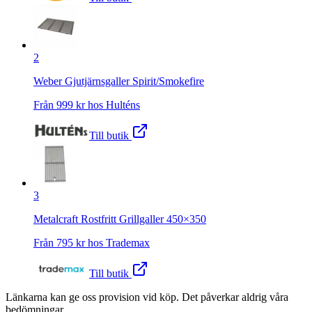
2
Weber Gjutjärnsgaller Spirit/Smokefire
Från
999
kr hos
Hulténs
Till butik
3
Metalcraft Rostfritt Grillgaller 450×350
Från
795
kr hos
Trademax
Till butik
Länkarna kan ge oss provision vid köp. Det påverkar aldrig våra
bedömningar.