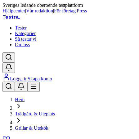
Sveriges ledande oberoende testplattform
Hjälpcenter
|
Vår redaktion
|
För företag
|
Press
Testra
.
Tester
Kategorier
Så testar vi
Om oss
Logga in
Skapa konto
Hem
Trädgård & Uteplats
Grillar & Utekök