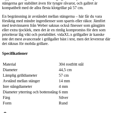
stängerna ger stabilitet även för tyngre råvaror, och gallret är
kompatibelt med de allra flesta klotgrillar på 57 cm.
En begränsning är avståndet mellan stängerna – här får du vara
försiktig med mindre ingredienser som sparris eller räkor. Jämfört
med testvinnaren från Weber saknas också finesser som gångjärn
eller extra tjocklek, men det är en rimlig kompromiss för den som
prioriterar låg vikt och portabilitet. vidaXL:s grillgaller är kanske
inte det mest avancerade i grillgaller bäst i test, men det levererar där
det räknas för mobila grillare.
Specifikationer
Material
304 rostfritt stål
Diameter
44,5 cm
Lämplig grilldiameter
57 cm
Avstånd mellan stänger
14 mm
Inre stångdiameter
4 mm
Diameter ytterring och bottenstång
6 mm
Färg
Silver
Form
Rund