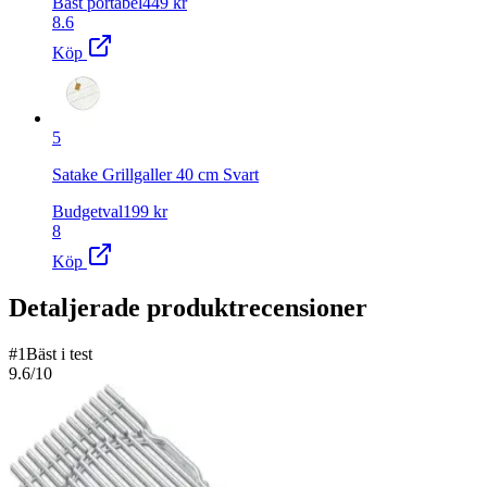
Bäst portabel
449
kr
8.6
Köp
5
Satake Grillgaller 40 cm Svart
Budgetval
199
kr
8
Köp
Detaljerade produktrecensioner
#
1
Bäst i test
9.6
/10