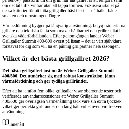
på behov), passform till din grill, hur lätt gallret är att rengöra samt
om det tål tuffa vintrar utan att tappa formen. Fokusera istället på
dessa kriterier för att hitta grillgaller bäst i test — då håller både
smaken och utrustningen längre.
Vår bedömning bygger på långvarig användning, betyg från erfarna
grillare och tekniska fakta som maxar hållbarhet och grillresultat i
svenska väderförhållanden. Efter genomgången landar Weber
Grillgaller Summit 400/600 överst på listan – det är vårt självklara
förstaval för dig som vill ha en pålitlig grillpartner hela säsongen.
Vilket är det bästa grillgallret 2026?
Det bästa grillgallret just nu är Weber Grillgaller Summit
400/600. Det utmärker sig med robust konstruktion, jämn
värmefördelning och ger tydliga grillränder.
Efter att ha jämfört fem olika grillgaller visar oberoende tester och
verifierade användarrecensioner att Weber Grillgaller Summit
400/600 ger överlägsen värmehållning tack vare sin extra tjocklek,
vilket ger perfekta grillränder och lång hållbarhet även vid frekvent
användning.
Innehåll