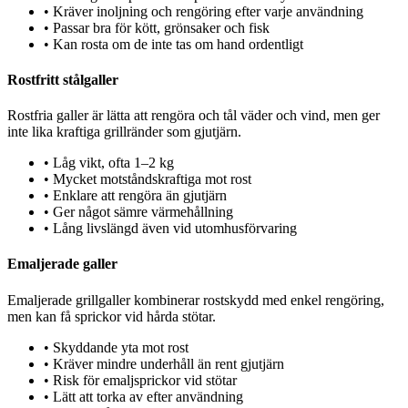
•
Kräver inoljning och rengöring efter varje användning
•
Passar bra för kött, grönsaker och fisk
•
Kan rosta om de inte tas om hand ordentligt
Rostfritt stålgaller
Rostfria galler är lätta att rengöra och tål väder och vind, men ger
inte lika kraftiga grillränder som gjutjärn.
•
Låg vikt, ofta 1–2 kg
•
Mycket motståndskraftiga mot rost
•
Enklare att rengöra än gjutjärn
•
Ger något sämre värmehållning
•
Lång livslängd även vid utomhusförvaring
Emaljerade galler
Emaljerade grillgaller kombinerar rostskydd med enkel rengöring,
men kan få sprickor vid hårda stötar.
•
Skyddande yta mot rost
•
Kräver mindre underhåll än rent gjutjärn
•
Risk för emaljsprickor vid stötar
•
Lätt att torka av efter användning