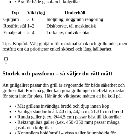
•
Bra för både gasol- och kolgrillar
Typ
Vikt (kg)
Underhåll
Gjutjärn
3–6
Inoljning, noggrann rengöring
Rostfritt stål
1–2
Diskborste, tål maskindisk
Emaljerat
2–4
Torka av, undvik stötar
Tips:
Köpråd: Välj gjutjärn för maximal smak och grillränder, men
rostfritt om du prioriterar enkel skötsel och lång hållbarhet.
Storlek och passform – så väljer du rätt mått
Att grillgallret passar din grill är avgörande för både säkerhet och
grillresultat. För små galler kan göra grillningen ineffektiv, medan
för stora inte får plats. Här är de viktigaste måtten att ha koll på.
•
Mät grillens invändiga bredd och djup innan köp
•
Vanliga standardmått: 40 cm, 44,5 cm, 51,31 cm i bredd
•
Runda galler (t.ex. Ø44,5 cm) passar bäst till klotgrillar
•
Rektangulära galler (t.ex. 450×350 mm) passar många
gasol- och kolgrillar
•
Kontrollera höjd/profil – vissa galler är upphöjda för