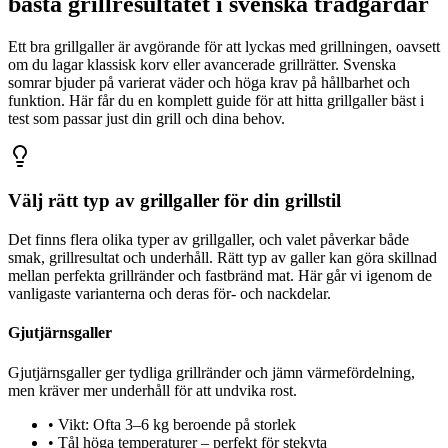
bästa grillresultatet i svenska trädgårdar
Ett bra grillgaller är avgörande för att lyckas med grillningen, oavsett
om du lagar klassisk korv eller avancerade grillrätter. Svenska
somrar bjuder på varierat väder och höga krav på hållbarhet och
funktion. Här får du en komplett guide för att hitta grillgaller bäst i
test som passar just din grill och dina behov.
Välj rätt typ av grillgaller för din grillstil
Det finns flera olika typer av grillgaller, och valet påverkar både
smak, grillresultat och underhåll. Rätt typ av galler kan göra skillnad
mellan perfekta grillränder och fastbränd mat. Här går vi igenom de
vanligaste varianterna och deras för- och nackdelar.
Gjutjärnsgaller
Gjutjärnsgaller ger tydliga grillränder och jämn värmefördelning,
men kräver mer underhåll för att undvika rost.
•
Vikt: Ofta 3–6 kg beroende på storlek
•
Tål höga temperaturer – perfekt för stekyta