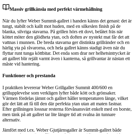
Massiv grillkänsla med perfekt värmehållning
När du lyfter Weber Summit-gallret i handen känns det genast: det är
tungt, stabilt och kallt mot huden, med en silkeslen finish på de
blanka, silvriga stavarna. På grillen hörs ett dovt, belåtet fräs när
köttet möter den glödheta ytan, och doften av nystekt mat får det att
vattnas i munnen. De breda stavarna ger distinkta grillränder och en
härlig yta på råvarorna, och hela gallret känns stadigt även när du
flyttar runt tunga köttbitar. Det enda som drar ner helhetsintrycket är
att gallret blir rejält varmt även i kanterna, så grillvantar är nästan ett
måste vid hantering.
Funktioner och prestanda
I praktiken levererar Weber Grillgaller Summit 400/600 en
grillupplevelse som verkligen lyfter både kött och grönsaker.
Värmen fördelas jämnt och gallret håller temperaturen länge, vilket
gör det lätt att få till den där perfekta ytan utan att maten fastnar.
Efter grillningen lossnar resterna förvånansvärt enkelt med en borste,
men tänk på att gallret tar lite längre tid att svalna än tunnare
alternativ.
Jämfört med t.ex. Weber Gjutjärnsgaller är Summit-gallret både