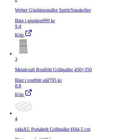
Weber Gjutjärnsgaller Spirit/Smokefire
Bäst i gjutjärn
999
kr
9.4
Köp
3
Metalcraft Rostfritt Grillgaller 450×350
Bäst i rostfritt stål
795
kr
8.8
Köp
4
vidaXL Portabelt Grillgaller Ø44,5 cm