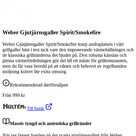
Weber Gjutjärnsgaller Spirit/Smokefire
Weber Gjutjärnsgaller Spirit/Smokefire knep andraplatsen i vårt
grillgaller bäst i test tack vare den imponerande värmehållningen och
de klassiska grillränderna det bjuder på. Den robusta känslan och
jämna värmefördelningen gör det till ett måste för grillentusiasten,
men du får vara beredd på att vikten och behovet av regelbunden
inoljning kräver lite extra omsorg.
Rekommenderad återförsäljare
Från
999
kr
Till butik
Massiv tyngd och autentiska grillränder
När jag lägger handen på det svarta gjutjärnsgallret från Weber