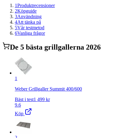
1
Produktrecensioner
2
Köpguide
3
Användning
4
Att tänka på
5
Vår testmetod
6
Vanliga frågor
De
5
bästa
grillgaller
na 2026
1
Weber Grillgaller Summit 400/600
Bäst i test
1 499
kr
9.6
Köp
2