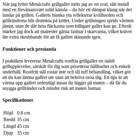
När jag lyfter Metalcrafts grillgaller möts jag av en sval, slät metall
med en förvånansvärt solid känsla – du hör ett dämpat klang när det
landar på grillen. Gallrets blanka yta reflekterar kvällssolen och
grillränderna blir distinkta på köttet. Under grillningen sprids värmen
jämnt, utan de där heta fläckarna som billigare galler kan ge. Efteråt
märker jag dock att matrester gärna fastnar i skarvarna, vilket kräver
lite extra skrubbande för att få gallret skinande igen.
Funktioner och prestanda
I praktiken levererar Metalcrafts rostfria grillgaller en stabil
grillupplevelse, särskilt för dig som prioriterar hållbarhet och enkelt
underhåll. Rostfritt stål rostar inte och tål tuff behandling, vilket gör
att du kan lämna gallret ute utan att behöva oroa dig. Ett tips är att
värma upp gallret ordentligt innan du lägger på maten – då får du
snygga grillränder och mindre risk att maten fastnar.
Specifikationer
Höjd
0.8 cm
Bredd
35 cm
Längd
45 cm
Djup
35 cm