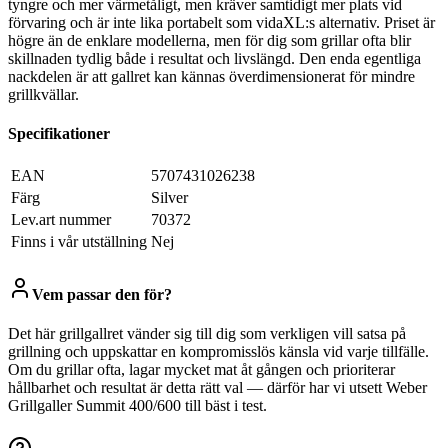
tyngre och mer värmetåligt, men kräver samtidigt mer plats vid
förvaring och är inte lika portabelt som vidaXL:s alternativ. Priset är
högre än de enklare modellerna, men för dig som grillar ofta blir
skillnaden tydlig både i resultat och livslängd. Den enda egentliga
nackdelen är att gallret kan kännas överdimensionerat för mindre
grillkvällar.
Specifikationer
EAN
5707431026238
Färg
Silver
Lev.art nummer
70372
Finns i vår utställning
Nej
Vem passar den för?
Det här grillgallret vänder sig till dig som verkligen vill satsa på
grillning och uppskattar en kompromisslös känsla vid varje tillfälle.
Om du grillar ofta, lagar mycket mat åt gången och prioriterar
hållbarhet och resultat är detta rätt val — därför har vi utsett Weber
Grillgaller Summit 400/600 till bäst i test.