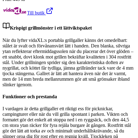
Till butik
Krispigt grillmönster i ett lättviktspaket
När du lyfter vidaXL:s portabla grillgaller känns det omedelbart:
stålet är svalt och förvånansvärt lätt i handen. Den blanka, silvriga
ytan reflekterar eftermiddagssolen när du placerar det över glöden –
ett snabbt, dovt klonk mot grillen bekräftar kvaliteten i 304 rostfritt
stål. Under grillningen sprider sig den karakteristiska doften av
nygrillat, och köttet får tydliga, jämna grillränder tack vare de 4 mm
tjocka stängerna. Gallret är lätt att hantera även när det är varmt,
men de 14 mm breda mellanrummen gör att små grönsaker ibland
slinker igenom.
Funktioner och prestanda
I vardagen är detta grillgaller ett riktigt ess för picknickar,
campingturer eller när du vill grilla spontant i parken. Vikten och
formatet gör det enkelt att stoppa ned i en ryggsäck, och den 44,5
cm stora ytan räcker för fyra rejäla burgare åt gången. Rostfritt stål
gör det lätt att torka av och minimalt underhållskrävande, så du
slipper oroa dig för rost efter en regnig kväll. Tjockleken på