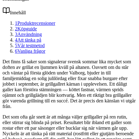
Innehåll
1
Produktrecensioner
2
Köpguide
3
Användning
4
Att tänka på
5
Vår testmetod
6
Vanliga frågor
Det finns få saker som signalerar svensk sommar lika mycket som
doften av grillat en ljummen kväll på altanen. Oavsett om du står
och väntar på första glöden under Valborg, bjuder in till
familjemiddag en solig julilördag eller fixar snabba burgare efter
jobbet i september, är grillgallret kärnan i upplevelsen. Ett dåligt
galler kan förstöra stämningen — köttet fastnar, värmen sprids
ojämnt och grillglädjen blir kortvarig. Men ett riktigt bra grillgaller
gör varenda grillning till en succé. Det är precis den känslan vi utgår
från.
Det som ofta går snett är att många väljer grillgaller på ren rutin,
eller stirrar sig blinda på priset. Resultatet blir ibland ett galler som
rostar efter ett par säsonger eller bucklar sig när värmen går upp.
Nyckeln är att tänka på rätt material (rostfritt eller gjutjärn beroende