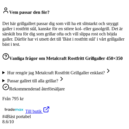
Vem passar den för?
Det här grillgallret passar dig som vill ha ett slitstarkt och snyggt
galler i rostfritt stål, kanske för en större kol- eller gasolgrill. Det är
särskilt bra för dig som grillar ofta och vill slippa rost och böjda
galler. Därför har vi utsett det till 'Bäst i rostfritt stål' i vårt grillgaller
bäst i test.
Vanliga frågor om
Metalcraft Rostfritt Grillgaller 450×350
Hur rengör jag Metalcraft Rostfritt Grillgaller enklast?
Passar gallret till alla grillar?
Rekommenderad återförsäljare
Från
795
kr
Till butik
#
4
Bäst portabel
8.6
/10