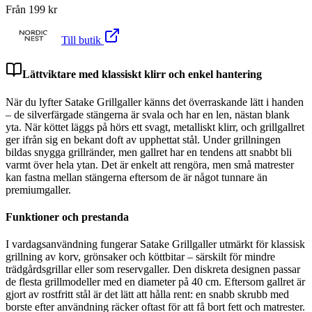
Från
199
kr
Till butik
Lättviktare med klassiskt klirr och enkel hantering
När du lyfter Satake Grillgaller känns det överraskande lätt i handen
– de silverfärgade stängerna är svala och har en len, nästan blank
yta. När köttet läggs på hörs ett svagt, metalliskt klirr, och grillgallret
ger ifrån sig en bekant doft av upphettat stål. Under grillningen
bildas snygga grillränder, men gallret har en tendens att snabbt bli
varmt över hela ytan. Det är enkelt att rengöra, men små matrester
kan fastna mellan stängerna eftersom de är något tunnare än
premiumgaller.
Funktioner och prestanda
I vardagsanvändning fungerar Satake Grillgaller utmärkt för klassisk
grillning av korv, grönsaker och köttbitar – särskilt för mindre
trädgårdsgrillar eller som reservgaller. Den diskreta designen passar
de flesta grillmodeller med en diameter på 40 cm. Eftersom gallret är
gjort av rostfritt stål är det lätt att hålla rent: en snabb skrubb med
borste efter användning räcker oftast för att få bort fett och matrester.