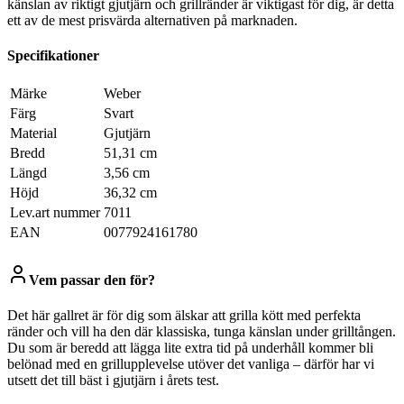
känslan av riktigt gjutjärn och grillränder är viktigast för dig, är detta
ett av de mest prisvärda alternativen på marknaden.
Specifikationer
Märke
Weber
Färg
Svart
Material
Gjutjärn
Bredd
51,31 cm
Längd
3,56 cm
Höjd
36,32 cm
Lev.art nummer
7011
EAN
0077924161780
Vem passar den för?
Det här gallret är för dig som älskar att grilla kött med perfekta
ränder och vill ha den där klassiska, tunga känslan under grilltången.
Du som är beredd att lägga lite extra tid på underhåll kommer bli
belönad med en grillupplevelse utöver det vanliga – därför har vi
utsett det till bäst i gjutjärn i årets test.