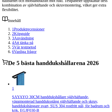
hållbarhet och motståndskraft mot fukt. Testpaneler uppskattar dess
kombination av självhäftande och skruvmontering, vilket ger extra
flexibilitet.
Innehåll
1
Produktrecensioner
2
Köpguide
3
Användning
4
Att tänka på
5
Vår testmetod
6
Vanliga frågor
De
5
bästa
handdukshållare
na 2026
1
SAYAYO 30CM handdukshållare självhäftande,
väggmonterad handduksstång självhäftande och skruv,
handdukshängare svart, SUS 304 rostfritt stål, för badrum och
kök, EGJF030-B