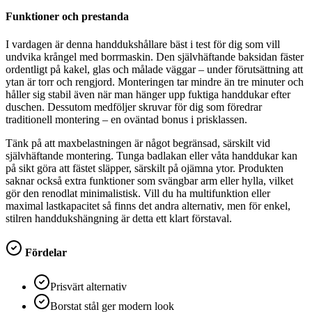
Funktioner och prestanda
I vardagen är denna handdukshållare bäst i test för dig som vill
undvika krångel med borrmaskin. Den självhäftande baksidan fäster
ordentligt på kakel, glas och målade väggar – under förutsättning att
ytan är torr och rengjord. Monteringen tar mindre än tre minuter och
håller sig stabil även när man hänger upp fuktiga handdukar efter
duschen. Dessutom medföljer skruvar för dig som föredrar
traditionell montering – en oväntad bonus i prisklassen.
Tänk på att maxbelastningen är något begränsad, särskilt vid
självhäftande montering. Tunga badlakan eller våta handdukar kan
på sikt göra att fästet släpper, särskilt på ojämna ytor. Produkten
saknar också extra funktioner som svängbar arm eller hylla, vilket
gör den renodlat minimalistisk. Vill du ha multifunktion eller
maximal lastkapacitet så finns det andra alternativ, men för enkel,
stilren handdukshängning är detta ett klart förstaval.
Fördelar
Prisvärt alternativ
Borstat stål ger modern look