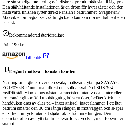
vare sin smidiga montering och diskreta premiumkänsla till lågt pris.
Den självhäftande installationen är en dröm för hyresgäster och den
mattsvarta finishen lyfter direkt känslan i badrummet. Svagheten?
Maxvikten är begränsad, så tunga badlakan kan dra ner hållbarheten
på sikt.
Rekommenderad återförsäljare
Från
190
kr
Till butik
Elegant mattsvart känsla i handen
När fingrarna glider över den svala, mattsvarta ytan på SAYAYO
EGJF030-B känner man direkt den solida kvalitén i SUS 304
rostfritt stål. Ytan känns nästan sammetslen, utan vassa kanter eller
irriterande glipor. Vid upphängning hörs ett dovt, belåtet klick när
handduken dras av eller på – inget gnissel, inget slammer. I ett litet
badrum smälter den 30 cm långa stången in mot väggen och skapar
ett stilrent intryck, utan att stjäla fokus från inredningen. Den
diskreta doften av nytt stål finns kvar första veckan, men försvinner
snabbt.