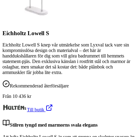
Eichholtz Lowell S
Eichholtz Lowell S knep vår utmärkelse som Lyxval tack vare sin
kompromisslösa design och materialval – det här är
handdukshållaren för dig som vill göra badrummet till hemmets
statement-pjäs. Den exklusiva känslan i rostfritt stål och marmor är
oslagbar, men smakar det så kostar det: både plånbok och
armmuskler får jobba lite extra.
Rekommenderad återförsäljare
Från
10 436
kr
Till butik
Stilren tyngd med marmorns svala elegans
Att lyfta Eichholtz Lowell S är som att greppa en skulptur snarare än