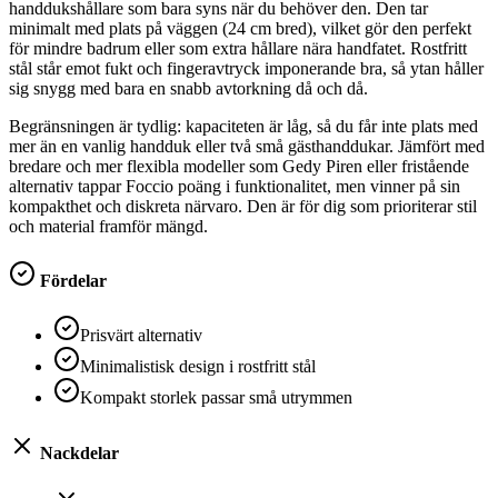
handdukshållare som bara syns när du behöver den. Den tar
minimalt med plats på väggen (24 cm bred), vilket gör den perfekt
för mindre badrum eller som extra hållare nära handfatet. Rostfritt
stål står emot fukt och fingeravtryck imponerande bra, så ytan håller
sig snygg med bara en snabb avtorkning då och då.
Begränsningen är tydlig: kapaciteten är låg, så du får inte plats med
mer än en vanlig handduk eller två små gästhanddukar. Jämfört med
bredare och mer flexibla modeller som Gedy Piren eller fristående
alternativ tappar Foccio poäng i funktionalitet, men vinner på sin
kompakthet och diskreta närvaro. Den är för dig som prioriterar stil
och material framför mängd.
Fördelar
Prisvärt alternativ
Minimalistisk design i rostfritt stål
Kompakt storlek passar små utrymmen
Nackdelar