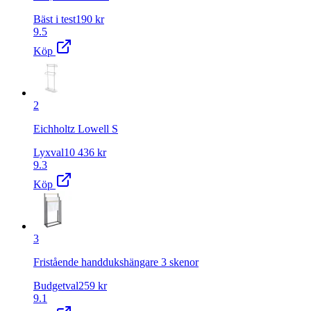
Bäst i test
190
kr
9.5
Köp
2
Eichholtz Lowell S
Lyxval
10 436
kr
9.3
Köp
3
Fristående handdukshängare 3 skenor
Budgetval
259
kr
9.1