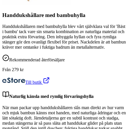
Handdukshållare med bambuhylla
Handdukshållaren med bambuhylla blev vårt självklara val för 'Bäst
i bambu' tack vare sin smarta kombination av naturliga material och
praktisk extra förvaring. Den inbyggda hyllan och fyra rymliga
stänger gör den ovanligt flexibel för priset. Nackdelen är att bambun
kräver mer omtanke i fuktiga badrum än metallalternativ.
Rekommenderad återförsäljare
Från
279
kr
Till butik
Naturlig känsla med rymlig förvaringshylla
När man packar upp handdukshållaren slås man direkt av hur varm
och mjuk bambun känns mot handen, med naturliga ådringar och en
lätt sötaktig doft. Järndetaljerna ger en subtil kontrast och stadga,
medan stängerna är så pass släta att handdukar glider på plats utan
motstånd. Ställ den intill duschen: fuktiga handdukar torkar snabbt