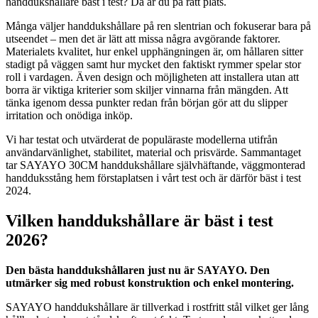
handdukshållare bäst i test? Då är du på rätt plats.
Många väljer handdukshållare på ren slentrian och fokuserar bara på
utseendet – men det är lätt att missa några avgörande faktorer.
Materialets kvalitet, hur enkel upphängningen är, om hållaren sitter
stadigt på väggen samt hur mycket den faktiskt rymmer spelar stor
roll i vardagen. Även design och möjligheten att installera utan att
borra är viktiga kriterier som skiljer vinnarna från mängden. Att
tänka igenom dessa punkter redan från början gör att du slipper
irritation och onödiga inköp.
Vi har testat och utvärderat de populäraste modellerna utifrån
användarvänlighet, stabilitet, material och prisvärde. Sammantaget
tar SAYAYO 30CM handdukshållare självhäftande, väggmonterad
handduksstång hem förstaplatsen i vårt test och är därför bäst i test
2024.
Vilken handdukshållare är bäst i test
2026?
Den bästa handdukshållaren just nu är SAYAYO. Den
utmärker sig med robust konstruktion och enkel montering.
SAYAYO handdukshållare är tillverkad i rostfritt stål vilket ger lång