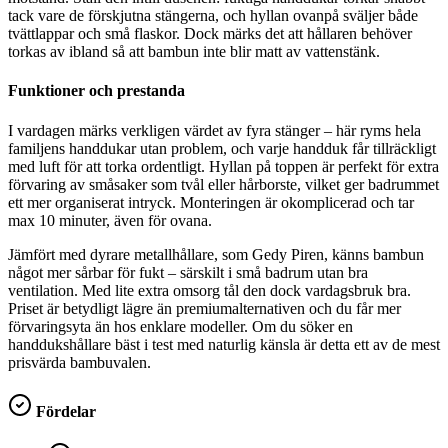
tack vare de förskjutna stängerna, och hyllan ovanpå sväljer både
tvättlappar och små flaskor. Dock märks det att hållaren behöver
torkas av ibland så att bambun inte blir matt av vattenstänk.
Funktioner och prestanda
I vardagen märks verkligen värdet av fyra stänger – här ryms hela
familjens handdukar utan problem, och varje handduk får tillräckligt
med luft för att torka ordentligt. Hyllan på toppen är perfekt för extra
förvaring av småsaker som tvål eller hårborste, vilket ger badrummet
ett mer organiserat intryck. Monteringen är okomplicerad och tar
max 10 minuter, även för ovana.
Jämfört med dyrare metallhållare, som Gedy Piren, känns bambun
något mer sårbar för fukt – särskilt i små badrum utan bra
ventilation. Med lite extra omsorg tål den dock vardagsbruk bra.
Priset är betydligt lägre än premiumalternativen och du får mer
förvaringsyta än hos enklare modeller. Om du söker en
handdukshållare bäst i test med naturlig känsla är detta ett av de mest
prisvärda bambuvalen.
Fördelar