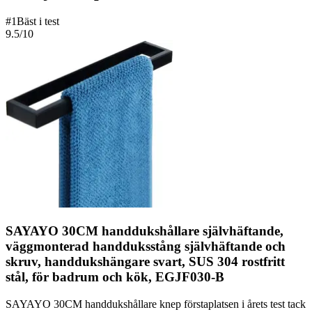
#
1
Bäst i test
9.5
/10
SAYAYO 30CM handdukshållare självhäftande,
väggmonterad handduksstång självhäftande och
skruv, handdukshängare svart, SUS 304 rostfritt
stål, för badrum och kök, EGJF030-B
SAYAYO 30CM handdukshållare knep förstaplatsen i årets test tack