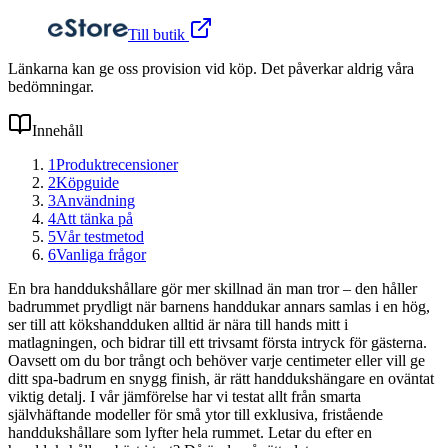
Till butik
Länkarna kan ge oss provision vid köp. Det påverkar aldrig våra
bedömningar.
Innehåll
1
Produktrecensioner
2
Köpguide
3
Användning
4
Att tänka på
5
Vår testmetod
6
Vanliga frågor
En bra handdukshållare gör mer skillnad än man tror – den håller
badrummet prydligt när barnens handdukar annars samlas i en hög,
ser till att kökshandduken alltid är nära till hands mitt i
matlagningen, och bidrar till ett trivsamt första intryck för gästerna.
Oavsett om du bor trångt och behöver varje centimeter eller vill ge
ditt spa-badrum en snygg finish, är rätt handdukshängare en oväntat
viktig detalj. I vår jämförelse har vi testat allt från smarta
självhäftande modeller för små ytor till exklusiva, fristående
handdukshållare som lyfter hela rummet. Letar du efter en