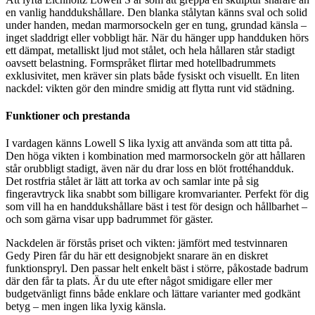
en vanlig handdukshållare. Den blanka stålytan känns sval och solid
under handen, medan marmorsockeln ger en tung, grundad känsla –
inget sladdrigt eller vobbligt här. När du hänger upp handduken hörs
ett dämpat, metalliskt ljud mot stålet, och hela hållaren står stadigt
oavsett belastning. Formspråket flirtar med hotellbadrummets
exklusivitet, men kräver sin plats både fysiskt och visuellt. En liten
nackdel: vikten gör den mindre smidig att flytta runt vid städning.
Funktioner och prestanda
I vardagen känns Lowell S lika lyxig att använda som att titta på.
Den höga vikten i kombination med marmorsockeln gör att hållaren
står orubbligt stadigt, även när du drar loss en blöt frottéhandduk.
Det rostfria stålet är lätt att torka av och samlar inte på sig
fingeravtryck lika snabbt som billigare kromvarianter. Perfekt för dig
som vill ha en handdukshållare bäst i test för design och hållbarhet –
och som gärna visar upp badrummet för gäster.
Nackdelen är förstås priset och vikten: jämfört med testvinnaren
Gedy Piren får du här ett designobjekt snarare än en diskret
funktionspryl. Den passar helt enkelt bäst i större, påkostade badrum
där den får ta plats. Är du ute efter något smidigare eller mer
budgetvänligt finns både enklare och lättare varianter med godkänt
betyg – men ingen lika lyxig känsla.