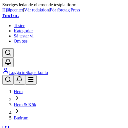
Sveriges ledande oberoende testplattform
Hjälpcenter
|
Vår redaktion
|
För företag
|
Press
Testra
.
Tester
Kategorier
Så testar vi
Om oss
Logga in
Skapa konto
Hem
Hem & Kök
Badrum