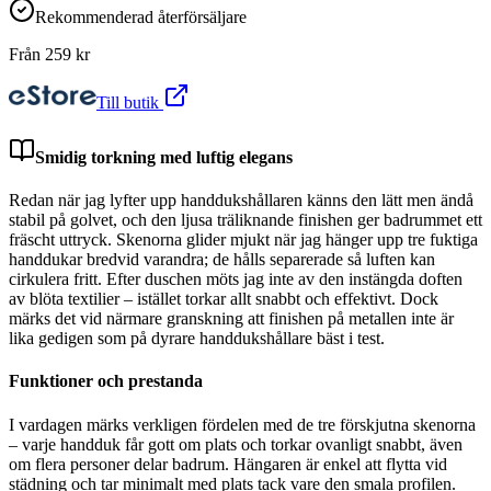
Rekommenderad återförsäljare
Från
259
kr
Till butik
Smidig torkning med luftig elegans
Redan när jag lyfter upp handdukshållaren känns den lätt men ändå
stabil på golvet, och den ljusa träliknande finishen ger badrummet ett
fräscht uttryck. Skenorna glider mjukt när jag hänger upp tre fuktiga
handdukar bredvid varandra; de hålls separerade så luften kan
cirkulera fritt. Efter duschen möts jag inte av den instängda doften
av blöta textilier – istället torkar allt snabbt och effektivt. Dock
märks det vid närmare granskning att finishen på metallen inte är
lika gedigen som på dyrare handdukshållare bäst i test.
Funktioner och prestanda
I vardagen märks verkligen fördelen med de tre förskjutna skenorna
– varje handduk får gott om plats och torkar ovanligt snabbt, även
om flera personer delar badrum. Hängaren är enkel att flytta vid
städning och tar minimalt med plats tack vare den smala profilen.