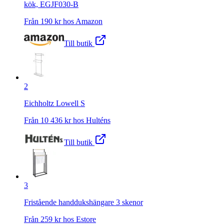
kök, EGJF030-B
Från
190
kr hos
Amazon
Till butik
2
Eichholtz Lowell S
Från
10 436
kr hos
Hulténs
Till butik
3
Fristående handdukshängare 3 skenor
Från
259
kr hos
Estore