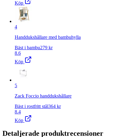
Köp
4
Handdukshållare med bambuhylla
Bäst i bambu
279
kr
8.6
Köp
5
Zack Foccio handdukshållare
Bäst i rostfritt stål
364
kr
8.4
Köp
Detaljerade produktrecensioner