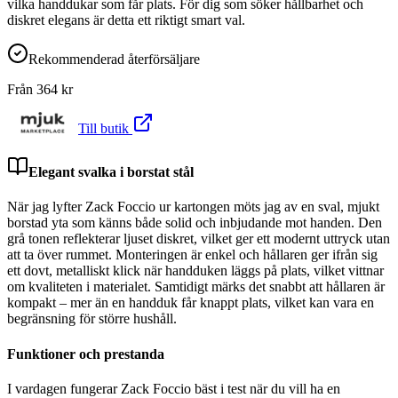
vilka handdukar som får plats. För dig som söker hållbarhet och
diskret elegans är detta ett riktigt smart val.
Rekommenderad återförsäljare
Från
364
kr
Till butik
Elegant svalka i borstat stål
När jag lyfter Zack Foccio ur kartongen möts jag av en sval, mjukt
borstad yta som känns både solid och inbjudande mot handen. Den
grå tonen reflekterar ljuset diskret, vilket ger ett modernt uttryck utan
att ta över rummet. Monteringen är enkel och hållaren ger ifrån sig
ett dovt, metalliskt klick när handduken läggs på plats, vilket vittnar
om kvaliteten i materialet. Samtidigt märks det snabbt att hållaren är
kompakt – mer än en handduk får knappt plats, vilket kan vara en
begränsning för större hushåll.
Funktioner och prestanda
I vardagen fungerar Zack Foccio bäst i test när du vill ha en