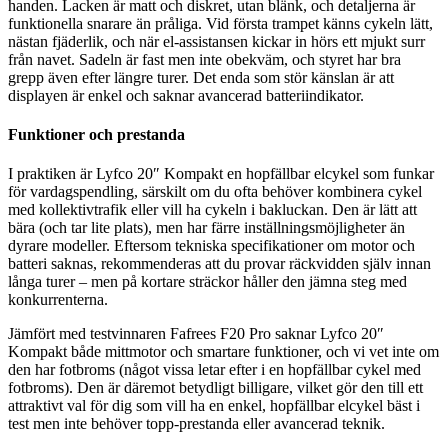
handen. Lacken är matt och diskret, utan blänk, och detaljerna är
funktionella snarare än pråliga. Vid första trampet känns cykeln lätt,
nästan fjäderlik, och när el-assistansen kickar in hörs ett mjukt surr
från navet. Sadeln är fast men inte obekväm, och styret har bra
grepp även efter längre turer. Det enda som stör känslan är att
displayen är enkel och saknar avancerad batteriindikator.
Funktioner och prestanda
I praktiken är Lyfco 20″ Kompakt en hopfällbar elcykel som funkar
för vardagspendling, särskilt om du ofta behöver kombinera cykel
med kollektivtrafik eller vill ha cykeln i bakluckan. Den är lätt att
bära (och tar lite plats), men har färre inställningsmöjligheter än
dyrare modeller. Eftersom tekniska specifikationer om motor och
batteri saknas, rekommenderas att du provar räckvidden själv innan
långa turer – men på kortare sträckor håller den jämna steg med
konkurrenterna.
Jämfört med testvinnaren Fafrees F20 Pro saknar Lyfco 20″
Kompakt både mittmotor och smartare funktioner, och vi vet inte om
den har fotbroms (något vissa letar efter i en hopfällbar cykel med
fotbroms). Den är däremot betydligt billigare, vilket gör den till ett
attraktivt val för dig som vill ha en enkel, hopfällbar elcykel bäst i
test men inte behöver topp-prestanda eller avancerad teknik.