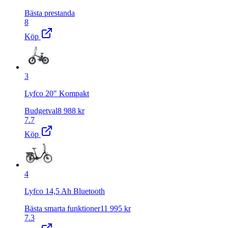
Bästa prestanda
8
Köp
3
Lyfco 20″ Kompakt
Budgetval
8 988
kr
7.7
Köp
4
Lyfco 14,5 Ah Bluetooth
Bästa smarta funktioner
11 995
kr
7.3