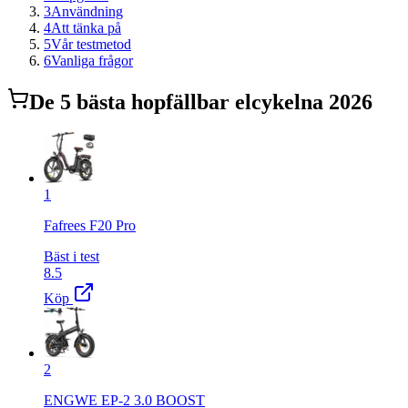
3
Användning
4
Att tänka på
5
Vår testmetod
6
Vanliga frågor
De
5
bästa
hopfällbar elcykel
na 2026
1
Fafrees F20 Pro
Bäst i test
8.5
Köp
2
ENGWE EP-2 3.0 BOOST