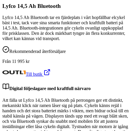
Lyfco 14,5 Ah Bluetooth
Lyfco 14,5 Ah Bluetooth tar en fjärdeplats i vårt hopfällbar elcykel
bäst i test, tack vare sina smarta funktioner och kraftfullt batteri på
14,5 Ah. Bluetooth-integrationen gör cykeln ovanligt uppkopplad
för prisklassen. Den är dock märkbart tyngre än flera konkurrenter,
vilket kan kännas vid transport.
Rekommenderad återförsäljare
Från
11 995
kr
Till butik
Digital följeslagare med kraftfull närvaro
Att fälla ut Lyfco 14,5 Ah Bluetooth på perrongen ger ett distinkt,
mekaniskt klick när ramen låser sig på plats. Cykeln känns rejäl i
handen och det stora batteriet märks i vikten, men bidrar också till en
stabil känsla på vägen. Displayen tänds upp med ett svagt blått sken,
och via Bluetooth synkar du snabbt med mobilen för att justera
inställningar eller låsa cykeln digitalt. Tystnaden när motorn är igång