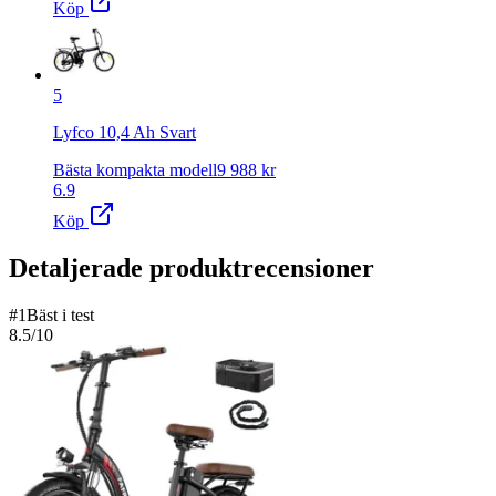
Köp
5
Lyfco 10,4 Ah Svart
Bästa kompakta modell
9 988
kr
6.9
Köp
Detaljerade produktrecensioner
#
1
Bäst i test
8.5
/10