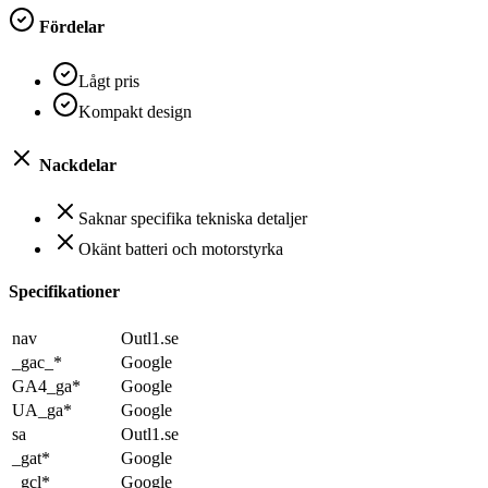
Fördelar
Lågt pris
Kompakt design
Nackdelar
Saknar specifika tekniska detaljer
Okänt batteri och motorstyrka
Specifikationer
nav
Outl1.se
_gac_*
Google
GA4_ga*
Google
UA_ga*
Google
sa
Outl1.se
_gat*
Google
_gcl*
Google