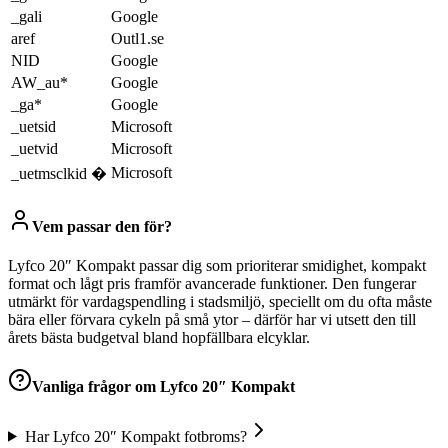
_gali
Google
aref
Outl1.se
NID
Google
AW_au*
Google
_ga*
Google
_uetsid
Microsoft
_uetvid
Microsoft
Microsoft
_uetmsclkid �
Vem passar den för?
Lyfco 20″ Kompakt passar dig som prioriterar smidighet, kompakt
format och lågt pris framför avancerade funktioner. Den fungerar
utmärkt för vardagspendling i stadsmiljö, speciellt om du ofta måste
bära eller förvara cykeln på små ytor – därför har vi utsett den till
årets bästa budgetval bland hopfällbara elcyklar.
Vanliga frågor om
Lyfco 20″ Kompakt
Har Lyfco 20″ Kompakt fotbroms?