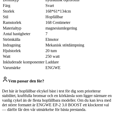
Färg
‎Svart
Storlek
‎168*61*134cm
Stil
‎Hopfällbar
Ramstorlek
‎168 Centimeter
Materialtyp
‎magnesiumlegering
Antal hastigheter
‎7
Strömkälla
‎Elmotor
Indragning
‎Mekanisk stötdämpning
Hjulstorlek
‎20 tum
Watt
‎250 watt
Inkluderade komponenter
‎Laddare
Varumärke
‎ENGWE
Vem passar den för?
Det här är hopfällbar elcykel bäst i test för dig som prioriterar
stabilitet, kraftfulla bromsar och en körkänsla som ligger närmare en
vanlig cykel än de flesta hopfällbara modeller. Om du kan leva med
det större formatet är ENGWE EP-2 3.0 BOOST ett klockrent val
— därför får den vår utmärkelse för bästa prestanda.