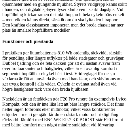
ojämnheter med en gungande mjukhet. Styrets vridgrepp känns solitt
i handen, och digitaldisplayen lyser klart även i starkt dagsljus. Vid
hopfällning klickar ramen distinkt ihop, och hela cykeln bärs enkelt
– men vikten känns direkt, särskilt om du ska lyfta den i trappor.
Den kraftiga elassistansen imponerar, men det breda chassit tar mer
plats än smalare hopfällbara modeller.
Funktioner och prestanda
I praktiken ger litiumbatteriets 810 Wh ordentlig räckvidd, särskilt
för pendling eller längre utflykter på både stadsgator och grusvägar.
Dubbel fjädring och de feta däcken gör att du nästan svävar fram
över trottoarkanter och håligheter, vilket är en ovanlig komfort i
segmentet hopfällbar elcykel bäst i test. Vridreglaget för de sju
växlarna är lätt att använda även med handskar, och skivbromsarna
ger trygg kontroll i alla väder. Cykeln är oväntat stabil även vid
högre hastigheter tack vare den breda hjulbasen.
Nackdelen är att fettdäcken gör F20 Pro tyngre än exempelvis Lyfco
Kompakt, och den är inte lika lätt att bära längre sträckor. Det finns
heller ingen fotbroms eller mittmotor, vilket vissa konkurrenter
erbjuder – men i gengäld får du en råstark motor och riktigt lång
räckvidd. Jämfört med ENGWE EP-2 3.0 BOOST står F20 Pro ut
med bättre komfort men något mindre smidighet vid förvaring.