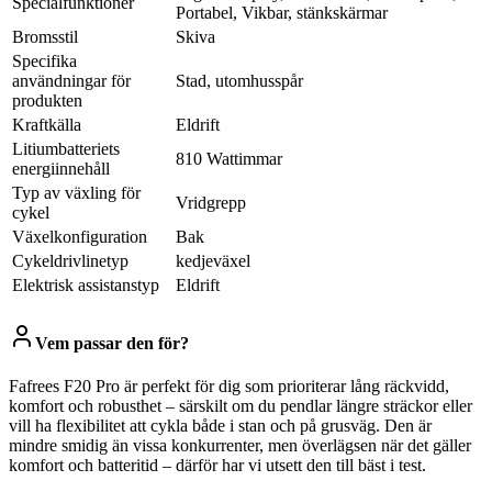
Specialfunktioner
Portabel, Vikbar, stänkskärmar
Bromsstil
Skiva
Specifika
användningar för
Stad, utomhusspår
produkten
Kraftkälla
Eldrift
Litiumbatteriets
810 Wattimmar
energiinnehåll
Typ av växling för
Vridgrepp
cykel
Växelkonfiguration
Bak
Cykeldrivlinetyp
kedjeväxel
Elektrisk assistanstyp
Eldrift
Vem passar den för?
Fafrees F20 Pro är perfekt för dig som prioriterar lång räckvidd,
komfort och robusthet – särskilt om du pendlar längre sträckor eller
vill ha flexibilitet att cykla både i stan och på grusväg. Den är
mindre smidig än vissa konkurrenter, men överlägsen när det gäller
komfort och batteritid – därför har vi utsett den till bäst i test.