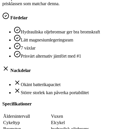
prisklassen som matchar denna.
Fördelar
Hydrauliska oljebromsar ger bra bromskraft
Lätt magnesiumlegeringsram
7 växlar
Prisvärt alternativ jämfört med #1
Nackdelar
Okänt batterikapacitet
Större storlek kan påverka portabilitet
Specifikationer
Åldersintervall
‎Vuxen
Cykeltyp
‎Elcykel
Bromstyp
‎hydraulisk oljebroms