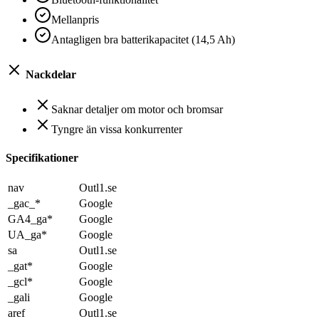
Mellanpris
Antagligen bra batterikapacitet (14,5 Ah)
Nackdelar
Saknar detaljer om motor och bromsar
Tyngre än vissa konkurrenter
Specifikationer
nav
Outl1.se
_gac_*
Google
GA4_ga*
Google
UA_ga*
Google
sa
Outl1.se
_gat*
Google
_gcl*
Google
_gali
Google
aref
Outl1.se