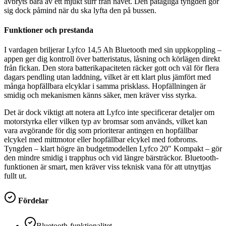
avbryts bara av ett mjukt surr från navet. Den påtagliga tyngden gör
sig dock påmind när du ska lyfta den på bussen.
Funktioner och prestanda
I vardagen briljerar Lyfco 14,5 Ah Bluetooth med sin uppkoppling –
appen ger dig kontroll över batteristatus, låsning och körlägen direkt
från fickan. Den stora batterikapaciteten räcker gott och väl för flera
dagars pendling utan laddning, vilket är ett klart plus jämfört med
många hopfällbara elcyklar i samma prisklass. Hopfällningen är
smidig och mekanismen känns säker, men kräver viss styrka.
Det är dock viktigt att notera att Lyfco inte specificerar detaljer om
motorstyrka eller vilken typ av bromsar som används, vilket kan
vara avgörande för dig som prioriterar antingen en hopfällbar
elcykel med mittmotor eller hopfällbar elcykel med fotbroms.
Tyngden – klart högre än budgetmodellen Lyfco 20″ Kompakt – gör
den mindre smidig i trapphus och vid längre bärsträckor. Bluetooth-
funktionen är smart, men kräver viss teknisk vana för att utnyttjas
fullt ut.
Fördelar
Bluetooth-funktionalitet