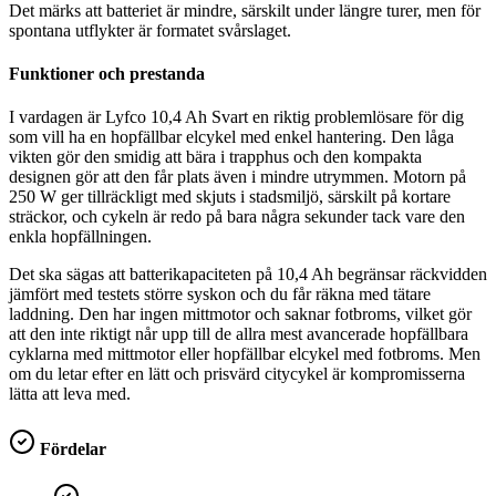
Det märks att batteriet är mindre, särskilt under längre turer, men för
spontana utflykter är formatet svårslaget.
Funktioner och prestanda
I vardagen är Lyfco 10,4 Ah Svart en riktig problemlösare för dig
som vill ha en hopfällbar elcykel med enkel hantering. Den låga
vikten gör den smidig att bära i trapphus och den kompakta
designen gör att den får plats även i mindre utrymmen. Motorn på
250 W ger tillräckligt med skjuts i stadsmiljö, särskilt på kortare
sträckor, och cykeln är redo på bara några sekunder tack vare den
enkla hopfällningen.
Det ska sägas att batterikapaciteten på 10,4 Ah begränsar räckvidden
jämfört med testets större syskon och du får räkna med tätare
laddning. Den har ingen mittmotor och saknar fotbroms, vilket gör
att den inte riktigt når upp till de allra mest avancerade hopfällbara
cyklarna med mittmotor eller hopfällbar elcykel med fotbroms. Men
om du letar efter en lätt och prisvärd citycykel är kompromisserna
lätta att leva med.
Fördelar