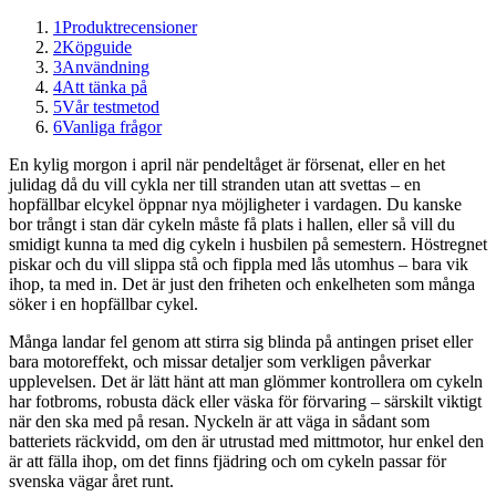
1
Produktrecensioner
2
Köpguide
3
Användning
4
Att tänka på
5
Vår testmetod
6
Vanliga frågor
En kylig morgon i april när pendeltåget är försenat, eller en het
julidag då du vill cykla ner till stranden utan att svettas – en
hopfällbar elcykel öppnar nya möjligheter i vardagen. Du kanske
bor trångt i stan där cykeln måste få plats i hallen, eller så vill du
smidigt kunna ta med dig cykeln i husbilen på semestern. Höstregnet
piskar och du vill slippa stå och fippla med lås utomhus – bara vik
ihop, ta med in. Det är just den friheten och enkelheten som många
söker i en hopfällbar cykel.
Många landar fel genom att stirra sig blinda på antingen priset eller
bara motoreffekt, och missar detaljer som verkligen påverkar
upplevelsen. Det är lätt hänt att man glömmer kontrollera om cykeln
har fotbroms, robusta däck eller väska för förvaring – särskilt viktigt
när den ska med på resan. Nyckeln är att väga in sådant som
batteriets räckvidd, om den är utrustad med mittmotor, hur enkel den
är att fälla ihop, om det finns fjädring och om cykeln passar för
svenska vägar året runt.