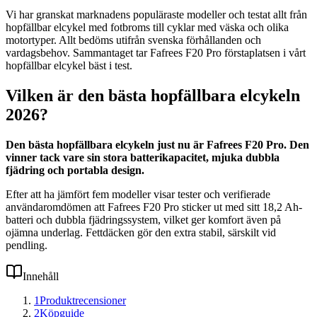
Vi har granskat marknadens populäraste modeller och testat allt från
hopfällbar elcykel med fotbroms till cyklar med väska och olika
motortyper. Allt bedöms utifrån svenska förhållanden och
vardagsbehov. Sammantaget tar Fafrees F20 Pro förstaplatsen i vårt
hopfällbar elcykel bäst i test.
Vilken är den bästa hopfällbara elcykeln
2026?
Den bästa hopfällbara elcykeln just nu är Fafrees F20 Pro. Den
vinner tack vare sin stora batterikapacitet, mjuka dubbla
fjädring och portabla design.
Efter att ha jämfört fem modeller visar tester och verifierade
användaromdömen att Fafrees F20 Pro sticker ut med sitt 18,2 Ah-
batteri och dubbla fjädringssystem, vilket ger komfort även på
ojämna underlag. Fettdäcken gör den extra stabil, särskilt vid
pendling.
Innehåll
1
Produktrecensioner
2
Köpguide