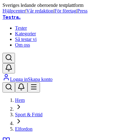
Sveriges ledande oberoende testplattform
Hjälpcenter
|
Vår redaktion
|
För företag
|
Press
Testra
.
Tester
Kategorier
Så testar vi
Om oss
Logga in
Skapa konto
Hem
Sport & Fritid
Elfordon