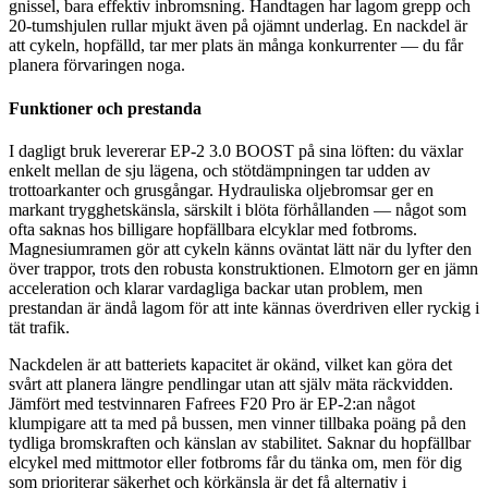
gnissel, bara effektiv inbromsning. Handtagen har lagom grepp och
20-tumshjulen rullar mjukt även på ojämnt underlag. En nackdel är
att cykeln, hopfälld, tar mer plats än många konkurrenter — du får
planera förvaringen noga.
Funktioner och prestanda
I dagligt bruk levererar EP-2 3.0 BOOST på sina löften: du växlar
enkelt mellan de sju lägena, och stötdämpningen tar udden av
trottoarkanter och grusgångar. Hydrauliska oljebromsar ger en
markant trygghetskänsla, särskilt i blöta förhållanden — något som
ofta saknas hos billigare hopfällbara elcyklar med fotbroms.
Magnesiumramen gör att cykeln känns oväntat lätt när du lyfter den
över trappor, trots den robusta konstruktionen. Elmotorn ger en jämn
acceleration och klarar vardagliga backar utan problem, men
prestandan är ändå lagom för att inte kännas överdriven eller ryckig i
tät trafik.
Nackdelen är att batteriets kapacitet är okänd, vilket kan göra det
svårt att planera längre pendlingar utan att själv mäta räckvidden.
Jämfört med testvinnaren Fafrees F20 Pro är EP-2:an något
klumpigare att ta med på bussen, men vinner tillbaka poäng på den
tydliga bromskraften och känslan av stabilitet. Saknar du hopfällbar
elcykel med mittmotor eller fotbroms får du tänka om, men för dig
som prioriterar säkerhet och körkänsla är det få alternativ i