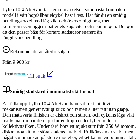
Lyfco 10,4 Ah Svart tar hem utmärkelsen som bästa kompakta
modell i vårt hopfällbar elcykel bäst i test. Här får du en smidig
pendlingscykel med låg vikt och överkomligt pris, men
kompromissen ligger i batteriets kapacitet och spänningen. Det gör
att den passar bäst för kortare stadsresor snarare än
långdistanspendling.
Rekommenderad återförsäljare
Från
9 988
kr
Till butik
Smidig stadsfärd i minimalistiskt format
Att fälla upp Lyfco 10,4 Ah Svart känns direkt intuitivt –
mekanismen ger ett tydligt klick och ramen sluter tätt utan glapp.
Den mattsvarta finishen är diskret och stilren, och cykelns låga vikt
märks när du bär den upp för en trappa eller lyfter in den i
kollektivtrafiken. Under färd hörs ett mjukt surr från 250 W-motorn,
diskret nog att inte störa stadens ljudbild. Rullkänslan är stabil men
något stummare än på större modeller, vilket känns vid ojämn asfalt.