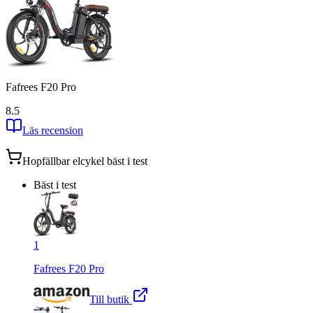
Fafrees F20 Pro
8.5
Läs recension
Hopfällbar elcykel
bäst i test
Bäst i test
1
Fafrees F20 Pro
Till butik