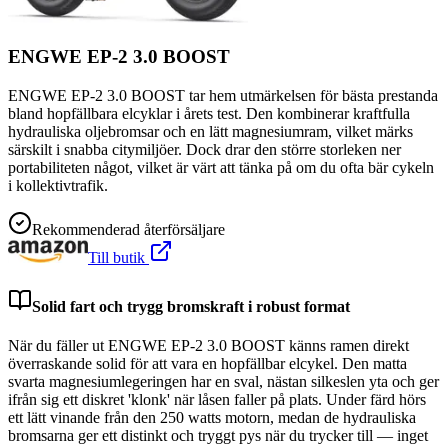
ENGWE EP-2 3.0 BOOST
ENGWE EP-2 3.0 BOOST tar hem utmärkelsen för bästa prestanda
bland hopfällbara elcyklar i årets test. Den kombinerar kraftfulla
hydrauliska oljebromsar och en lätt magnesiumram, vilket märks
särskilt i snabba citymiljöer. Dock drar den större storleken ner
portabiliteten något, vilket är värt att tänka på om du ofta bär cykeln
i kollektivtrafik.
Rekommenderad återförsäljare
Till butik
Solid fart och trygg bromskraft i robust format
När du fäller ut ENGWE EP-2 3.0 BOOST känns ramen direkt
överraskande solid för att vara en hopfällbar elcykel. Den matta
svarta magnesiumlegeringen har en sval, nästan silkeslen yta och ger
ifrån sig ett diskret 'klonk' när låsen faller på plats. Under färd hörs
ett lätt vinande från den 250 watts motorn, medan de hydrauliska
bromsarna ger ett distinkt och tryggt pys när du trycker till — inget