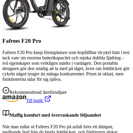
Fafrees F20 Pro
Fafrees F20 Pro knep förstaplatsen som hopfällbar elcykel bäst i test
tack vare sin enorma batterikapacitet och mjuka dubbla fjädring –
två egenskaper som verkligen märks i vardagen. Den portabla
designen gör den smidig att ta med på tåget, även om fettdäcken gör
cykeln något tyngre än många konkurrenter. Priset är oklart, men
funktionerna talar för sig själva.
Rekommenderad återförsäljare
Till butik
Maffig komfort med överraskande följsamhet
När man rullar ut Fafrees F20 Pro på asfalt hörs ett dämpat,
mullrande ljud från de breda fettdäcken, och fjädringen slukar