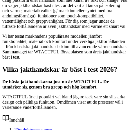
dålig passform eller handskar som inte klarar av fukt och slitage. När
du väljer jakthandskar bäst i test, är det värt att tänka på isolering
och värme, materialkvalitet (gärna skinn eller syntet med bra
andningsförmåga), funktioner som touch-kompatibilitet,
vattentålighet och greppvänlighet. För dig som jagar under de
tuffaste förhållandena är även jakthandskar med värme ett smart val.
Vi har testat marknadens populäraste modeller, jämfört
funktionalitet, material och komfort under verkliga jaktförhållanden
– från klassiska jakt handskar i skinn till avancerade värmehandskar.
Sammantaget tar WTACTFUL förstaplatsen som årets jakthandskar
bäst i test.
Vilka jakthandskar är bäst i test 2026?
De bästa jakthandskarna just nu är WTACTFUL. De
utmärker sig genom bra grepp och hög komfort.
WTACTFUL är ett populärt val bland jägare tack vare sin slitstarka
design och pålitliga funktion. Omdömen visar att de presterar väl i
varierande väderförhållanden.
Innehåll
1
Produktrecensioner