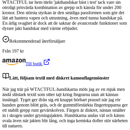
WTACTFUL tar hem titeln 'jakthandskar bäst i test' tack vare sin
otroligt prisvärda kombination av grepp och känsla för under 200
kronor. Den största styrkan är den smidiga passformen som gör det
lätt att hantera vapen och utrustning, även med tunna handskar på.
En ärlig svaghet är dock att de saknar de avancerade funktioner som
dyrare jakt handskar med värme erbjuder.
Rekommenderad återförsäljare
Från
197
kr
Till butik
Lätt, följsam textil med diskret kamouflagemönster
När jag trär på WTACTFUL-handskarna möts jag av en mjuk men
ändå slitstark textil som sitter tajt kring fingrarna utan att kännas
instängd. Tyget ger ifrån sig ett knappt hörbart prassel när jag rör
handen genom blött gräs, och de gummiförstärkta fingertopparna ger
ett stabilt grepp runt gevärskolven. Färgen är diskret, nästan smälter
in i skogen under gryningsjakten. Handskarna andas väl och känns
svala även när jakten blir lång, och inga kemiska dofter stör närheten
till naturen.