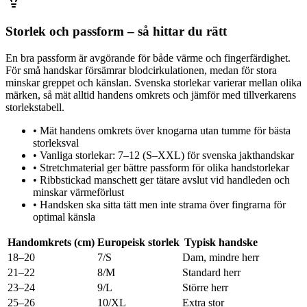
Storlek och passform – så hittar du rätt
En bra passform är avgörande för både värme och fingerfärdighet.
För små handskar försämrar blodcirkulationen, medan för stora
minskar greppet och känslan. Svenska storlekar varierar mellan olika
märken, så mät alltid handens omkrets och jämför med tillverkarens
storlekstabell.
•
Mät handens omkrets över knogarna utan tumme för bästa
storleksval
•
Vanliga storlekar: 7–12 (S–XXL) för svenska jakthandskar
•
Stretchmaterial ger bättre passform för olika handstorlekar
•
Ribbstickad manschett ger tätare avslut vid handleden och
minskar värmeförlust
•
Handsken ska sitta tätt men inte strama över fingrarna för
optimal känsla
Handomkrets (cm)
Europeisk storlek
Typisk handske
18–20
7/S
Dam, mindre herr
21–22
8/M
Standard herr
23–24
9/L
Större herr
25–26
10/XL
Extra stor