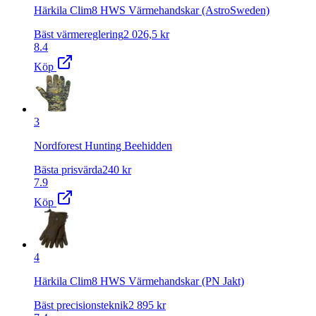
Härkila Clim8 HWS Värmehandskar (AstroSweden)
Bäst värmereglering
2 026,5
kr
8.4
Köp
3
Nordforest Hunting Beehidden
Bästa prisvärda
240
kr
7.9
Köp
4
Härkila Clim8 HWS Värmehandskar (PN Jakt)
Bäst precisionsteknik
2 895
kr