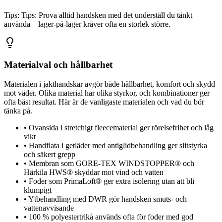
Tips:
Tips: Prova alltid handsken med det underställ du tänkt
använda – lager-på-lager kräver ofta en storlek större.
Materialval och hållbarhet
Materialen i jakthandskar avgör både hållbarhet, komfort och skydd
mot väder. Olika material har olika styrkor, och kombinationer ger
ofta bäst resultat. Här är de vanligaste materialen och vad du bör
tänka på.
•
Ovansida i stretchigt fleecematerial ger rörelsefrihet och låg
vikt
•
Handflata i getläder med antiglidbehandling ger slitstyrka
och säkert grepp
•
Membran som GORE-TEX WINDSTOPPER® och
Härkila HWS® skyddar mot vind och vatten
•
Foder som PrimaLoft® ger extra isolering utan att bli
klumpigt
•
Ytbehandling med DWR gör handsken smuts- och
vattenavvisande
•
100 % polyestertrikå används ofta för foder med god