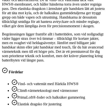
HWS®-membranet, och håller händerna torra även under regniga
pass. Den elastiska dragskon i ärmslutet gör handsken lätt att justera
för att täta mot kyla, och de halksäkra gummidetaljerna ger tryggt
grepp om både vapen och utrustning. Handskarna är dessutom
tillräckligt smidiga för att hantera avtryckare och mindre reglage,
vilket gör dem lämpliga även för precisionsmoment i skogen.
Begränsningen ligger framför allt i batteritiden, som vid nollgradigt
väder ligger strax över två timmar – tillräckligt för kortare jakter,
men en svaghet vid heldagsäventyr. Jämfört med billigare jakt
handskar skinn eller jakt handskar med touch, får du här avancerad
värmeteknik men till ett högre pris. Det är ett premiumval för dig
som prioriterar teknik och komfort, men det kräver planering kring
batteribyten vid längre pass.
Fördelar
Vind- och vattentät med Härkila HWS®
Clim8-värmeteknologi med värmezoner
PrimaLoft®-foder och halksäker gummering
Elastisk dragsko för justering