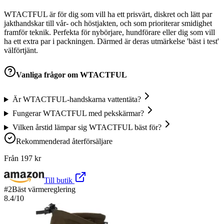
WTACTFUL är för dig som vill ha ett prisvärt, diskret och lätt par
jakthandskar till vår- och höstjakten, och som prioriterar smidighet
framför teknik. Perfekta för nybörjare, hundförare eller dig som vill
ha ett extra par i packningen. Därmed är deras utmärkelse 'bäst i test'
välförtjänt.
Vanliga frågor om
WTACTFUL
Är WTACTFUL-handskarna vattentäta?
Fungerar WTACTFUL med pekskärmar?
Vilken årstid lämpar sig WTACTFUL bäst för?
Rekommenderad återförsäljare
Från
197
kr
Till butik
#
2
Bäst värmereglering
8.4
/10