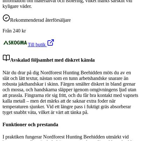
information om materialval och isolering, vilket märks särskilt vid
kyligare väder.
Rekommenderad återförsäljare
Från
240
kr
Till butik
Avskalad följsamhet med diskret känsla
När du drar på dig Nordforest Hunting Beehidden möts du av en
slät och lätt textur, nästan som en tunn arbetshandske snarare än
robusta jakthandskar i skinn. Färgen smälter diskret in bland grenar
och mossa, och handskarna släpper igenom omgivningens ljud utan
att prassla. Fingrarna rör sig fritt, och du får bra kontakt med vapnets
kalla metall – men det märks att de saknar extra foder när
temperaturen sjunker. Vid ett längre pass i fuktigt gräs absorberar
tyget snabbt väta, vilket är värt att tänka på.
Funktioner och prestanda
I praktiken fungerar Nordforest Hunting Beehidden utmärkt vid