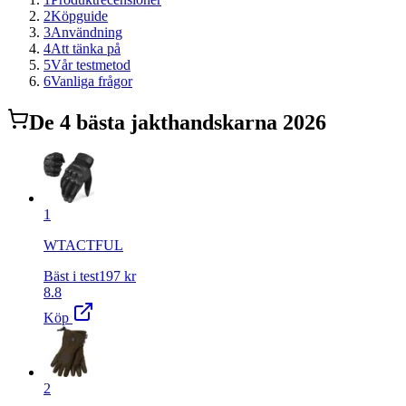
2
Köpguide
3
Användning
4
Att tänka på
5
Vår testmetod
6
Vanliga frågor
De
4
bästa
jakthandskar
na 2026
1
WTACTFUL
Bäst i test
197
kr
8.8
Köp
2