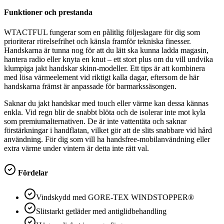
Funktioner och prestanda
WTACTFUL fungerar som en pålitlig följeslagare för dig som
prioriterar rörelsefrihet och känsla framför tekniska finesser.
Handskarna är tunna nog för att du lätt ska kunna ladda magasin,
hantera radio eller knyta en knut – ett stort plus om du vill undvika
klumpiga jakt handskar skinn-modeller. Ett tips är att kombinera
med lösa värmeelement vid riktigt kalla dagar, eftersom de här
handskarna främst är anpassade för barmarkssäsongen.
Saknar du jakt handskar med touch eller värme kan dessa kännas
enkla. Vid regn blir de snabbt blöta och de isolerar inte mot kyla
som premiumalternativen. De är inte vattentäta och saknar
förstärkningar i handflatan, vilket gör att de slits snabbare vid hård
användning. För dig som vill ha handsfree-mobilanvändning eller
extra värme under vintern är detta inte rätt val.
Fördelar
Vindskydd med GORE-TEX WINDSTOPPER®
Slitstarkt getläder med antiglidbehandling