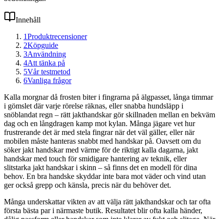
Innehåll
1
Produktrecensioner
2
Köpguide
3
Användning
4
Att tänka på
5
Vår testmetod
6
Vanliga frågor
Kalla morgnar då frosten biter i fingrarna på älgpasset, långa timmar
i gömslet där varje rörelse räknas, eller snabba hundsläpp i
snöblandat regn – rätt jakthandskar gör skillnaden mellan en bekväm
dag och en långdragen kamp mot kylan. Många jägare vet hur
frustrerande det är med stela fingrar när det väl gäller, eller när
mobilen måste hanteras snabbt med handskar på. Oavsett om du
söker jakt handskar med värme för de riktigt kalla dagarna, jakt
handskar med touch för smidigare hantering av teknik, eller
slitstarka jakt handskar i skinn – så finns det en modell för dina
behov. En bra handske skyddar inte bara mot väder och vind utan
ger också grepp och känsla, precis när du behöver det.
Många underskattar vikten av att välja rätt jakthandskar och tar ofta
första bästa par i närmaste butik. Resultatet blir ofta kalla händer,