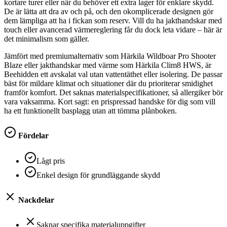
kortare turer eller när du behöver ett extra lager för enklare skydd.
De är lätta att dra av och på, och den okomplicerade designen gör
dem lämpliga att ha i fickan som reserv. Vill du ha jakthandskar med
touch eller avancerad värmereglering får du dock leta vidare – här är
det minimalism som gäller.
Jämfört med premiumalternativ som Härkila Wildboar Pro Shooter
Blaze eller jakthandskar med värme som Härkila Clim8 HWS, är
Beehidden ett avskalat val utan vattentäthet eller isolering. De passar
bäst för mildare klimat och situationer där du prioriterar smidighet
framför komfort. Det saknas materialspecifikationer, så allergiker bör
vara vaksamma. Kort sagt: en prispressad handske för dig som vill
ha ett funktionellt basplagg utan att tömma plånboken.
Fördelar
Lågt pris
Enkel design för grundläggande skydd
Nackdelar
Saknar specifika materialuppgifter