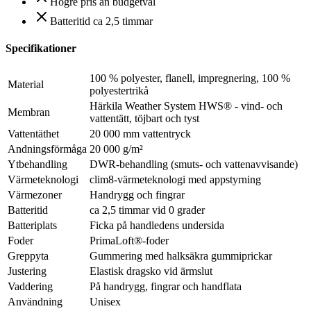
Högre pris än budgetval
Batteritid ca 2,5 timmar
Specifikationer
100 % polyester, flanell, impregnering, 100 %
Material
polyestertrikå
Härkila Weather System HWS® - vind- och
Membran
vattentätt, töjbart och tyst
Vattentäthet
20 000 mm vattentryck
Andningsförmåga
20 000 g/m²
Ytbehandling
DWR-behandling (smuts- och vattenavvisande)
Värmeteknologi
clim8-värmeteknologi med appstyrning
Värmezoner
Handrygg och fingrar
Batteritid
ca 2,5 timmar vid 0 grader
Batteriplats
Ficka på handledens undersida
Foder
PrimaLoft®-foder
Greppyta
Gummering med halksäkra gummiprickar
Justering
Elastisk dragsko vid ärmslut
Vaddering
På handrygg, fingrar och handflata
Användning
Unisex