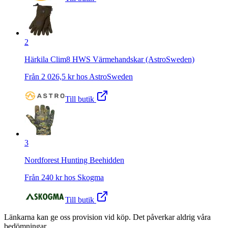
2
Härkila Clim8 HWS Värmehandskar (AstroSweden)
Från
2 026,5
kr hos
AstroSweden
Till butik
3
Nordforest Hunting Beehidden
Från
240
kr hos
Skogma
Till butik
Länkarna kan ge oss provision vid köp. Det påverkar aldrig våra
bedömningar.