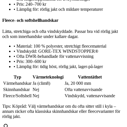
•
Pris: 240–700 kr
•
Lämplig för: rörlig jakt och mildare temperaturer
Fleece- och softshellhandskar
Lätta, stretchiga och ofta vindskyddade. Passar bra vid rörlig jakt
och som innerhandske under kallare dagar.
•
Material: 100 % polyester, stretchigt fleecematerial
•
Vindskydd: GORE-TEX WINDSTOPPER®
•
Ofta DWR-behandlade för vattenavvisning
•
Pris: 300–600 kr
•
Lämplig för: tidig höst, rörlig jakt, lager-på-lager
Typ
Värmeteknologi
Vattentäthet
Värmehandskar
Ja (clim8)
Ja, 20 000 mm
Skinnhandskar
Nej
Ofta vattenavvisande
Fleece/Softshell
Nej
Vindskydd, vattenavvisande
Tips:
Köpråd: Välj värmehandskar om du ofta sitter still i kyla –
annars räcker ofta klassiska skinnhandskar eller fleecevarianter för
rörlig jakt.