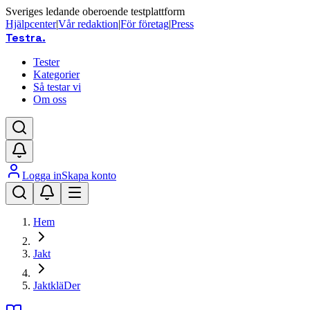
Sveriges ledande oberoende testplattform
Hjälpcenter
|
Vår redaktion
|
För företag
|
Press
Testra
.
Tester
Kategorier
Så testar vi
Om oss
Logga in
Skapa konto
Hem
Jakt
JaktkläDer