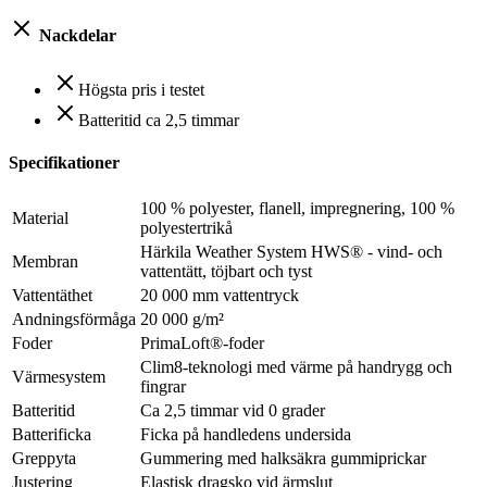
Nackdelar
Högsta pris i testet
Batteritid ca 2,5 timmar
Specifikationer
100 % polyester, flanell, impregnering, 100 %
Material
polyestertrikå
Härkila Weather System HWS® - vind- och
Membran
vattentätt, töjbart och tyst
Vattentäthet
20 000 mm vattentryck
Andningsförmåga
20 000 g/m²
Foder
PrimaLoft®-foder
Clim8-teknologi med värme på handrygg och
Värmesystem
fingrar
Batteritid
Ca 2,5 timmar vid 0 grader
Batterificka
Ficka på handledens undersida
Greppyta
Gummering med halksäkra gummiprickar
Justering
Elastisk dragsko vid ärmslut