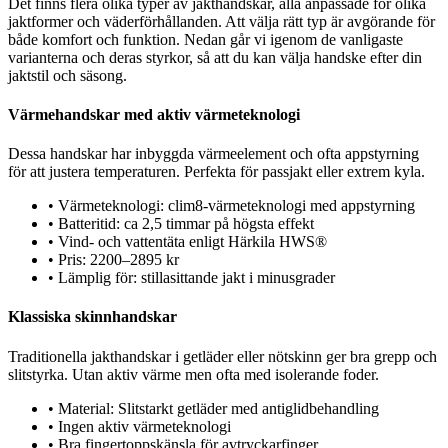
Det finns flera olika typer av jakthandskar, alla anpassade för olika
jaktformer och väderförhållanden. Att välja rätt typ är avgörande för
både komfort och funktion. Nedan går vi igenom de vanligaste
varianterna och deras styrkor, så att du kan välja handske efter din
jaktstil och säsong.
Värmehandskar med aktiv värmeteknologi
Dessa handskar har inbyggda värmeelement och ofta appstyrning
för att justera temperaturen. Perfekta för passjakt eller extrem kyla.
•
Värmeteknologi: clim8-värmeteknologi med appstyrning
•
Batteritid: ca 2,5 timmar på högsta effekt
•
Vind- och vattentäta enligt Härkila HWS®
•
Pris: 2200–2895 kr
•
Lämplig för: stillasittande jakt i minusgrader
Klassiska skinnhandskar
Traditionella jakthandskar i getläder eller nötskinn ger bra grepp och
slitstyrka. Utan aktiv värme men ofta med isolerande foder.
•
Material: Slitstarkt getläder med antiglidbehandling
•
Ingen aktiv värmeteknologi
•
Bra fingertoppskänsla för avtryckarfinger