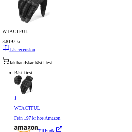
WTACTFUL
8.8
197
kr
Läs recension
Jakthandskar
bäst i test
Bäst i test
1
WTACTFUL
Från
197
kr hos
Amazon
Till butik