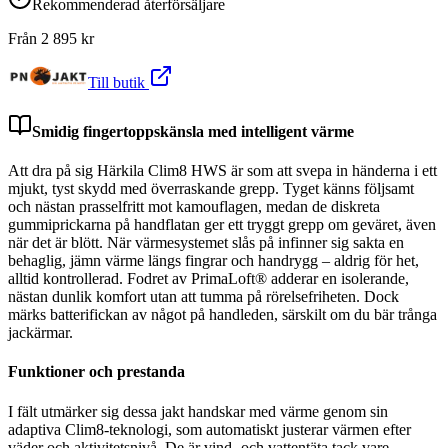
Rekommenderad återförsäljare
Från
2 895
kr
Till butik
Smidig fingertoppskänsla med intelligent värme
Att dra på sig Härkila Clim8 HWS är som att svepa in händerna i ett
mjukt, tyst skydd med överraskande grepp. Tyget känns följsamt
och nästan prasselfritt mot kamouflagen, medan de diskreta
gummiprickarna på handflatan ger ett tryggt grepp om geväret, även
när det är blött. När värmesystemet slås på infinner sig sakta en
behaglig, jämn värme längs fingrar och handrygg – aldrig för het,
alltid kontrollerad. Fodret av PrimaLoft® adderar en isolerande,
nästan dunlik komfort utan att tumma på rörelsefriheten. Dock
märks batterifickan av något på handleden, särskilt om du bär trånga
jackärmar.
Funktioner och prestanda
I fält utmärker sig dessa jakt handskar med värme genom sin
adaptiva Clim8-teknologi, som automatiskt justerar värmen efter
väder och aktivitetsnivå. De är vind- och vattentäta tack vare