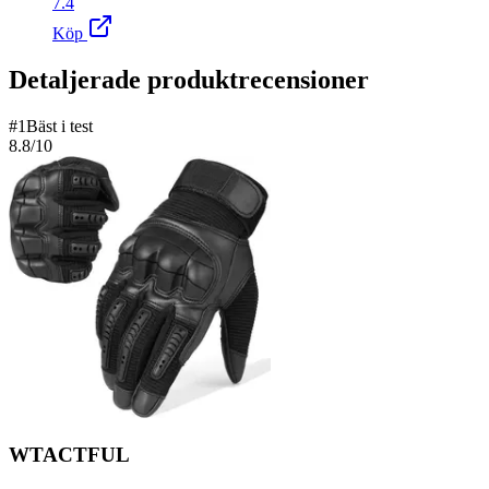
7.4
Köp
Detaljerade produktrecensioner
#
1
Bäst i test
8.8
/10
WTACTFUL