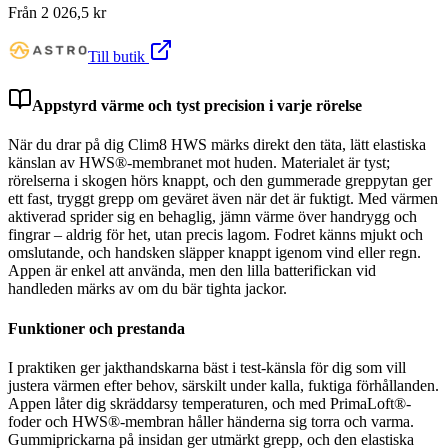
Från
2 026,5
kr
Till butik
Appstyrd värme och tyst precision i varje rörelse
När du drar på dig Clim8 HWS märks direkt den täta, lätt elastiska
känslan av HWS®-membranet mot huden. Materialet är tyst;
rörelserna i skogen hörs knappt, och den gummerade greppytan ger
ett fast, tryggt grepp om geväret även när det är fuktigt. Med värmen
aktiverad sprider sig en behaglig, jämn värme över handrygg och
fingrar – aldrig för het, utan precis lagom. Fodret känns mjukt och
omslutande, och handsken släpper knappt igenom vind eller regn.
Appen är enkel att använda, men den lilla batterifickan vid
handleden märks av om du bär tighta jackor.
Funktioner och prestanda
I praktiken ger jakthandskarna bäst i test-känsla för dig som vill
justera värmen efter behov, särskilt under kalla, fuktiga förhållanden.
Appen låter dig skräddarsy temperaturen, och med PrimaLoft®-
foder och HWS®-membran håller händerna sig torra och varma.
Gummiprickarna på insidan ger utmärkt grepp, och den elastiska