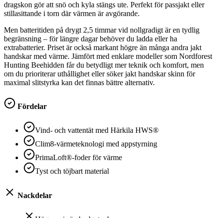
dragskon gör att snö och kyla stängs ute. Perfekt för passjakt eller
stillasittande i torn där värmen är avgörande.
Men batteritiden på drygt 2,5 timmar vid nollgradigt är en tydlig
begränsning – för längre dagar behöver du ladda eller ha
extrabatterier. Priset är också markant högre än många andra jakt
handskar med värme. Jämfört med enklare modeller som Nordforest
Hunting Beehidden får du betydligt mer teknik och komfort, men
om du prioriterar uthållighet eller söker jakt handskar skinn för
maximal slitstyrka kan det finnas bättre alternativ.
Fördelar
Vind- och vattentät med Härkila HWS®
Clim8-värmeteknologi med appstyrning
PrimaLoft®-foder för värme
Tyst och töjbart material
Nackdelar