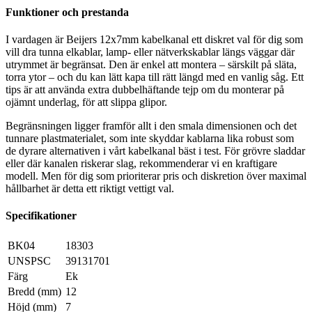
Funktioner och prestanda
I vardagen är Beijers 12x7mm kabelkanal ett diskret val för dig som
vill dra tunna elkablar, lamp- eller nätverkskablar längs väggar där
utrymmet är begränsat. Den är enkel att montera – särskilt på släta,
torra ytor – och du kan lätt kapa till rätt längd med en vanlig såg. Ett
tips är att använda extra dubbelhäftande tejp om du monterar på
ojämnt underlag, för att slippa glipor.
Begränsningen ligger framför allt i den smala dimensionen och det
tunnare plastmaterialet, som inte skyddar kablarna lika robust som
de dyrare alternativen i vårt kabelkanal bäst i test. För grövre sladdar
eller där kanalen riskerar slag, rekommenderar vi en kraftigare
modell. Men för dig som prioriterar pris och diskretion över maximal
hållbarhet är detta ett riktigt vettigt val.
Specifikationer
BK04
18303
UNSPSC
39131701
Färg
Ek
Bredd (mm)
12
Höjd (mm)
7