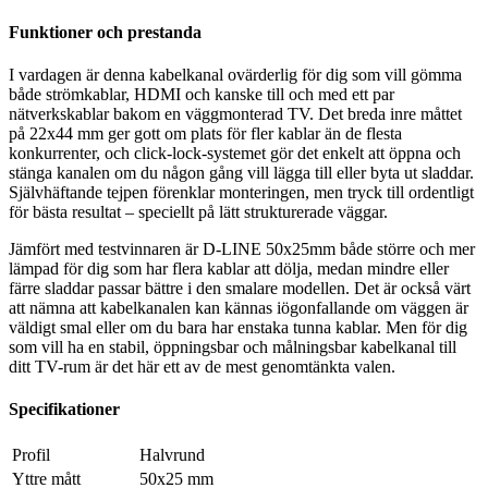
Funktioner och prestanda
I vardagen är denna kabelkanal ovärderlig för dig som vill gömma
både strömkablar, HDMI och kanske till och med ett par
nätverkskablar bakom en väggmonterad TV. Det breda inre måttet
på 22x44 mm ger gott om plats för fler kablar än de flesta
konkurrenter, och click-lock-systemet gör det enkelt att öppna och
stänga kanalen om du någon gång vill lägga till eller byta ut sladdar.
Självhäftande tejpen förenklar monteringen, men tryck till ordentligt
för bästa resultat – speciellt på lätt strukturerade väggar.
Jämfört med testvinnaren är D-LINE 50x25mm både större och mer
lämpad för dig som har flera kablar att dölja, medan mindre eller
färre sladdar passar bättre i den smalare modellen. Det är också värt
att nämna att kabelkanalen kan kännas iögonfallande om väggen är
väldigt smal eller om du bara har enstaka tunna kablar. Men för dig
som vill ha en stabil, öppningsbar och målningsbar kabelkanal till
ditt TV-rum är det här ett av de mest genomtänkta valen.
Specifikationer
Profil
Halvrund
Yttre mått
50x25 mm