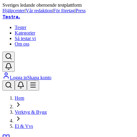
Sveriges ledande oberoende testplattform
Hjälpcenter
|
Vår redaktion
|
För företag
|
Press
Testra
.
Tester
Kategorier
Så testar vi
Om oss
Logga in
Skapa konto
Hem
Verktyg & Bygg
El & Vvs