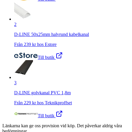
2
D-LINE 50x25mm halvrund kabelkanal
Från
239
kr hos
Estore
Till butik
3
D-LINE golvkanal PVC 1,8m
Från
229
kr hos
Teknikproffset
Till butik
Länkarna kan ge oss provision vid köp. Det påverkar aldrig våra
bedömningar.