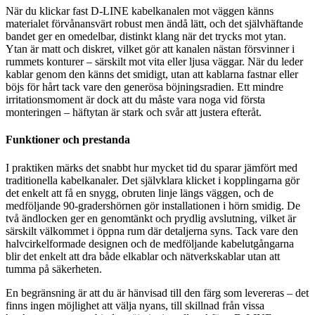
När du klickar fast D-LINE kabelkanalen mot väggen känns
materialet förvånansvärt robust men ändå lätt, och det självhäftande
bandet ger en omedelbar, distinkt klang när det trycks mot ytan.
Ytan är matt och diskret, vilket gör att kanalen nästan försvinner i
rummets konturer – särskilt mot vita eller ljusa väggar. När du leder
kablar genom den känns det smidigt, utan att kablarna fastnar eller
böjs för hårt tack vare den generösa böjningsradien. Ett mindre
irritationsmoment är dock att du måste vara noga vid första
monteringen – häftytan är stark och svår att justera efteråt.
Funktioner och prestanda
I praktiken märks det snabbt hur mycket tid du sparar jämfört med
traditionella kabelkanaler. Det självklara klicket i kopplingarna gör
det enkelt att få en snygg, obruten linje längs väggen, och de
medföljande 90-gradershörnen gör installationen i hörn smidig. De
två ändlocken ger en genomtänkt och prydlig avslutning, vilket är
särskilt välkommet i öppna rum där detaljerna syns. Tack vare den
halvcirkelformade designen och de medföljande kabelutgångarna
blir det enkelt att dra både elkablar och nätverkskablar utan att
tumma på säkerheten.
En begränsning är att du är hänvisad till den färg som levereras – det
finns ingen möjlighet att välja nyans, till skillnad från vissa