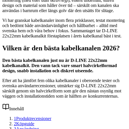
montering (med eller utan skruv/tejp), enkelt underhåll, stilren
design och material som håller över tid – särskilt om kanalen ska
användas i barnrum eller längs golv där den utsätts för slitage.
Vi har granskat kabelkanaler inom flera prisklasser, testat montering
och bedömt både användarvänlighet och hållbarhet – alltid med
svenska hem och våra behov i fokus. Sammantaget tar D-LINE
22x22mm kabelkanalkit förstaplatsen i årets kabelkanal bäst i test.
Vilken är den bästa kabelkanalen 2026?
Den bästa kabelkanalen just nu är D-LINE 22x22mm
kabelkanalkit. Den vann tack vare smart halvcirkelformad
design, snabb installation och diskret utseende.
Efter att ha jämfört fem olika kabelkanaler i oberoende tester och
svenska användarrecensioner, utmärker sig D-LINE 22x22mm
särskilt genom sin halvcirkelform som gör den nästan osynlig mot
väggen och installationstiden som är hälften av konkurrenternas.
Innehåll
1
Produktrecensioner
2
Köpguide
3
Användning