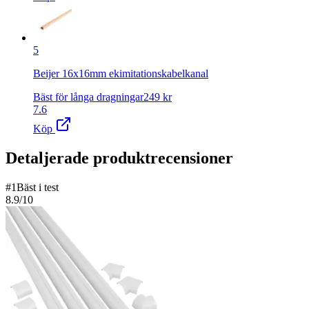
5
Beijer 16x16mm ekimitationskabelkanal
Bäst för långa dragningar
249
kr
7.6
Köp
Detaljerade produktrecensioner
#
1
Bäst i test
8.9
/10