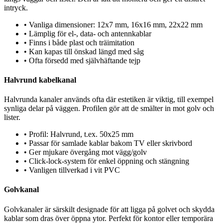
intryck.
•
Vanliga dimensioner: 12x7 mm, 16x16 mm, 22x22 mm
•
Lämplig för el-, data- och antennkablar
•
Finns i både plast och träimitation
•
Kan kapas till önskad längd med såg
•
Ofta försedd med självhäftande tejp
Halvrund kabelkanal
Halvrunda kanaler används ofta där estetiken är viktig, till exempel
synliga delar på väggen. Profilen gör att de smälter in mot golv och
lister.
•
Profil: Halvrund, t.ex. 50x25 mm
•
Passar för samlade kablar bakom TV eller skrivbord
•
Ger mjukare övergång mot vägg/golv
•
Click-lock-system för enkel öppning och stängning
•
Vanligen tillverkad i vit PVC
Golvkanal
Golvkanaler är särskilt designade för att ligga på golvet och skydda
kablar som dras över öppna ytor. Perfekt för kontor eller temporära