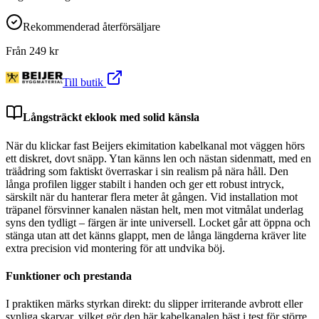
Rekommenderad återförsäljare
Från
249
kr
Till butik
Långsträckt eklook med solid känsla
När du klickar fast Beijers ekimitation kabelkanal mot väggen hörs
ett diskret, dovt snäpp. Ytan känns len och nästan sidenmatt, med en
träådring som faktiskt överraskar i sin realism på nära håll. Den
långa profilen ligger stabilt i handen och ger ett robust intryck,
särskilt när du hanterar flera meter åt gången. Vid installation mot
träpanel försvinner kanalen nästan helt, men mot vitmålat underlag
syns den tydligt – färgen är inte universell. Locket går att öppna och
stänga utan att det känns glappt, men de långa längderna kräver lite
extra precision vid montering för att undvika böj.
Funktioner och prestanda
I praktiken märks styrkan direkt: du slipper irriterande avbrott eller
synliga skarvar, vilket gör den här kabelkanalen bäst i test för större