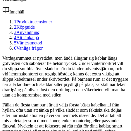
Innehåll
1
Produktrecensioner
2
Köpguide
3
Användning
4
Att tänka på
5
Vår testmetod
6
Vanliga frågor
Vardagsrummet är nystädat, men ändå slingrar sig kablar längs
golvlisten och saboterar helhetsintrycket. Under vintermörkret vill
du slippa snubbla över sladdar när du tänder adventsstjärnan, och
vid hemmakontoret en regnig höstdag känns det extra viktigt att
slippa kabeltrassel under skrivbordet. På barnens rum är det tryggare
när alla laddare och sladdar sitter prydligt på plats, särskilt när leken
drar igång på allvar. Just den ordningen och säkerheten vill man ha –
utan att kompromissa med stilen.
Fällan de flesta trampar i är att välja första bästa kabelkanal från
hyllan, ofta utan att tänka på vilka sladdar som faktiskt ska döljas
eller hur installationen påverkar hemmets utseende. Det är lätt att
missa detaljer som dimensioner, enkel montering eller passande
färgval. Nyckeln är att fokusera på rätt mått för dina kablar, smart