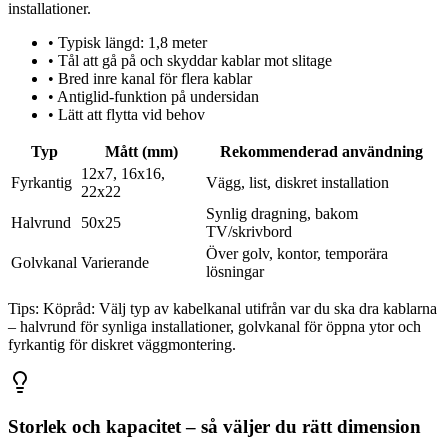
installationer.
•
Typisk längd: 1,8 meter
•
Tål att gå på och skyddar kablar mot slitage
•
Bred inre kanal för flera kablar
•
Antiglid-funktion på undersidan
•
Lätt att flytta vid behov
Typ
Mått (mm)
Rekommenderad användning
12x7, 16x16,
Fyrkantig
Vägg, list, diskret installation
22x22
Synlig dragning, bakom
Halvrund
50x25
TV/skrivbord
Över golv, kontor, temporära
Golvkanal
Varierande
lösningar
Tips:
Köpråd: Välj typ av kabelkanal utifrån var du ska dra kablarna
– halvrund för synliga installationer, golvkanal för öppna ytor och
fyrkantig för diskret väggmontering.
Storlek och kapacitet – så väljer du rätt dimension