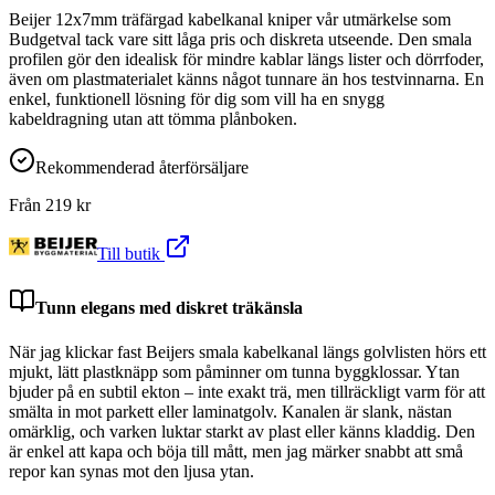
Beijer 12x7mm träfärgad kabelkanal kniper vår utmärkelse som
Budgetval tack vare sitt låga pris och diskreta utseende. Den smala
profilen gör den idealisk för mindre kablar längs lister och dörrfoder,
även om plastmaterialet känns något tunnare än hos testvinnarna. En
enkel, funktionell lösning för dig som vill ha en snygg
kabeldragning utan att tömma plånboken.
Rekommenderad återförsäljare
Från
219
kr
Till butik
Tunn elegans med diskret träkänsla
När jag klickar fast Beijers smala kabelkanal längs golvlisten hörs ett
mjukt, lätt plastknäpp som påminner om tunna byggklossar. Ytan
bjuder på en subtil ekton – inte exakt trä, men tillräckligt varm för att
smälta in mot parkett eller laminatgolv. Kanalen är slank, nästan
omärklig, och varken luktar starkt av plast eller känns kladdig. Den
är enkel att kapa och böja till mått, men jag märker snabbt att små
repor kan synas mot den ljusa ytan.