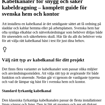
Kabelkanaler för snygg och säker
kabeldragning – komplett guide för
svenska hem och kontor
Att installera en kabelkanal är det smidigaste sättet att få ordning på
sladdar och kablar hemma eller på arbetsplatsen. Svenska hem har
ofta synliga elkablar och nätverksledningar som behöver döljas både
för utseendets och säkerhetens skull. Här får du allt du behöver veta
för att välja rätt kabelkanal bäst i test för just dina behov.
Välj rätt typ av kabelkanal för ditt projekt
Det finns flera varianter av kabelkanaler som passar olika miljöer
och användningsområden. Att välja rätt typ är avgörande för både
funktion och utseende. Nedan går vi igenom de vanligaste typerna
och vad de lämpar sig bäst för i svenska hem och kontor.
Standard fyrkantig kabelkanal
Den klassiska fyrkantiga kabelkanalen passar de flesta installationer
längs väggar och lister. Den är lätt att montera och ger ett diskret