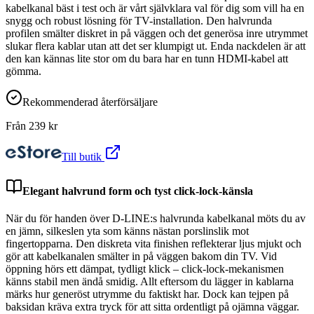
kabelkanal bäst i test och är vårt självklara val för dig som vill ha en
snygg och robust lösning för TV-installation. Den halvrunda
profilen smälter diskret in på väggen och det generösa inre utrymmet
slukar flera kablar utan att det ser klumpigt ut. Enda nackdelen är att
den kan kännas lite stor om du bara har en tunn HDMI-kabel att
gömma.
Rekommenderad återförsäljare
Från
239
kr
Till butik
Elegant halvrund form och tyst click-lock-känsla
När du för handen över D-LINE:s halvrunda kabelkanal möts du av
en jämn, silkeslen yta som känns nästan porslinslik mot
fingertopparna. Den diskreta vita finishen reflekterar ljus mjukt och
gör att kabelkanalen smälter in på väggen bakom din TV. Vid
öppning hörs ett dämpat, tydligt klick – click-lock-mekanismen
känns stabil men ändå smidig. Allt eftersom du lägger in kablarna
märks hur generöst utrymme du faktiskt har. Dock kan tejpen på
baksidan kräva extra tryck för att sitta ordentligt på ojämna väggar.