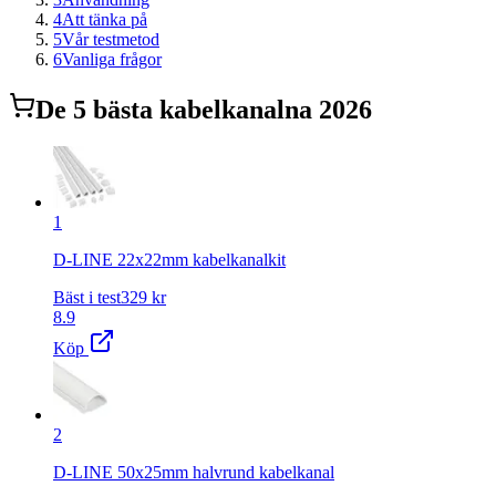
4
Att tänka på
5
Vår testmetod
6
Vanliga frågor
De
5
bästa
kabelkanal
na 2026
1
D-LINE 22x22mm kabelkanalkit
Bäst i test
329
kr
8.9
Köp
2
D-LINE 50x25mm halvrund kabelkanal