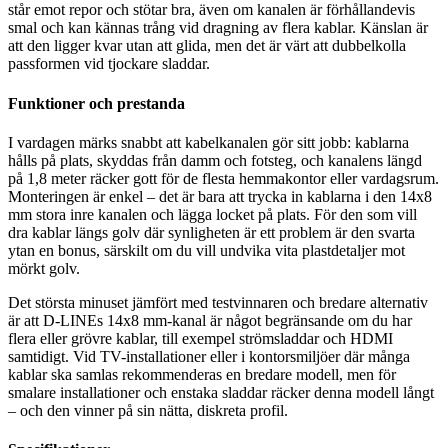
står emot repor och stötar bra, även om kanalen är förhållandevis
smal och kan kännas trång vid dragning av flera kablar. Känslan är
att den ligger kvar utan att glida, men det är värt att dubbelkolla
passformen vid tjockare sladdar.
Funktioner och prestanda
I vardagen märks snabbt att kabelkanalen gör sitt jobb: kablarna
hålls på plats, skyddas från damm och fotsteg, och kanalens längd
på 1,8 meter räcker gott för de flesta hemmakontor eller vardagsrum.
Monteringen är enkel – det är bara att trycka in kablarna i den 14x8
mm stora inre kanalen och lägga locket på plats. För den som vill
dra kablar längs golv där synligheten är ett problem är den svarta
ytan en bonus, särskilt om du vill undvika vita plastdetaljer mot
mörkt golv.
Det största minuset jämfört med testvinnaren och bredare alternativ
är att D-LINEs 14x8 mm-kanal är något begränsande om du har
flera eller grövre kablar, till exempel strömsladdar och HDMI
samtidigt. Vid TV-installationer eller i kontorsmiljöer där många
kablar ska samlas rekommenderas en bredare modell, men för
smalare installationer och enstaka sladdar räcker denna modell långt
– och den vinner på sin nätta, diskreta profil.