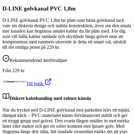
D-LINE golvkanal PVC 1,8m
D-LINE golvkanal PVC 1,8m tar plats som bästa golvkanal tack
vare sin diskreta design och stabila konstruktion, även om den smala
inre kanalen kan begränsa antalet kablar du får plats med. För dig
som vill hålla kablar samlade och skyddade längs golvet utan att
kompromissa med rummets utseende är detta ett smart val, särskilt
till det rimliga priset på 229 kr.
Rekommenderad återförsäljare
Från
229
kr
Till butik
Diskret kabelsamling med robust känsla
När du trycker ned D-LINE golvkanal mot parketten hörs ett mjukt,
dämpat klick – PVC-materialet känns förvånansvärt stabilt och ger
ett tryggt grepp mot golvet. Den svarta färgen smälter in mot mörka
lister eller mattor och ger en sober kontrast mot ljusare golv. Med
fingrarna längs den släta, lätt rundade ovansidan märks det att ytan