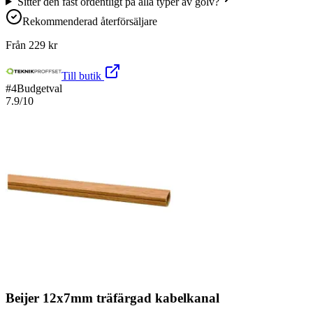
Sitter den fast ordentligt på alla typer av golv?
Rekommenderad återförsäljare
Från
229
kr
Till butik
#
4
Budgetval
7.9
/10
Beijer 12x7mm träfärgad kabelkanal