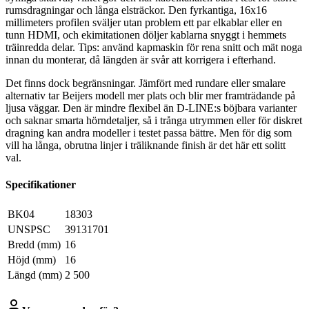
rumsdragningar och långa elsträckor. Den fyrkantiga, 16x16
millimeters profilen sväljer utan problem ett par elkablar eller en
tunn HDMI, och ekimitationen döljer kablarna snyggt i hemmets
träinredda delar. Tips: använd kapmaskin för rena snitt och mät noga
innan du monterar, då längden är svår att korrigera i efterhand.
Det finns dock begränsningar. Jämfört med rundare eller smalare
alternativ tar Beijers modell mer plats och blir mer framträdande på
ljusa väggar. Den är mindre flexibel än D-LINE:s böjbara varianter
och saknar smarta hörndetaljer, så i trånga utrymmen eller för diskret
dragning kan andra modeller i testet passa bättre. Men för dig som
vill ha långa, obrutna linjer i träliknande finish är det här ett solitt
val.
Specifikationer
BK04
18303
UNSPSC
39131701
Bredd (mm)
16
Höjd (mm)
16
Längd (mm)
2 500