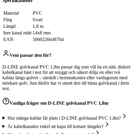
Specifikationer
Material
PVC
Färg
Svart
Längd
1,8 m
Inre kanal mått
14x8 mm
EAN
5060226648764
Vem passar den för?
D-LINE golvkanal PVC 1,8m passar dig som vill ha en nätt, diskret
kabelkanal bäst i test för att snyggt och säkert dölja en eller två
kablar längs golvet – särskilt i hemmakontor eller vardagsrum med
mörkare golv. Just därför har vi utsett den till bästa golvkanal i årets
test.
Vanliga frågor om
D-LINE golvkanal PVC 1,8m
Hur många kablar får plats i D-LINE golvkanal PVC 1,8m?
Är kabelkanalen enkel att kapa till kortare längder?