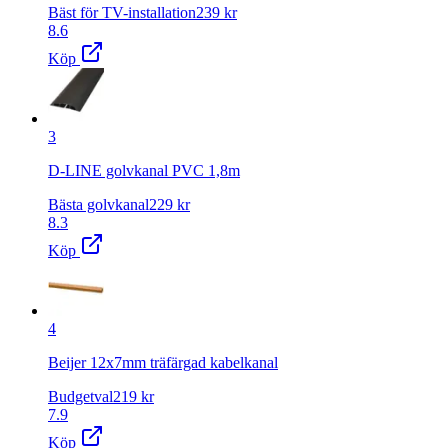
Bäst för TV-installation
239
kr
8.6
Köp
3
D-LINE golvkanal PVC 1,8m
Bästa golvkanal
229
kr
8.3
Köp
4
Beijer 12x7mm träfärgad kabelkanal
Budgetval
219
kr
7.9
Köp