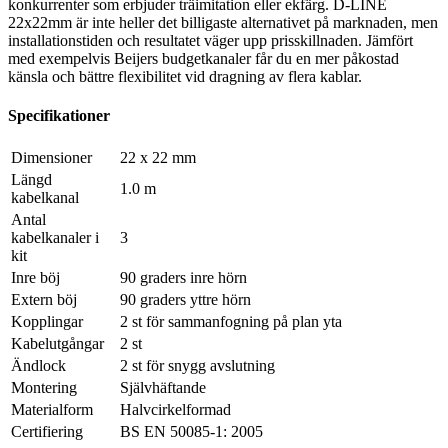
konkurrenter som erbjuder träimitation eller ekfärg. D-LINE
22x22mm är inte heller det billigaste alternativet på marknaden, men
installationstiden och resultatet väger upp prisskillnaden. Jämfört
med exempelvis Beijers budgetkanaler får du en mer påkostad
känsla och bättre flexibilitet vid dragning av flera kablar.
Specifikationer
Dimensioner
22 x 22 mm
Längd
1.0 m
kabelkanal
Antal
kabelkanaler i
3
kit
Inre böj
90 graders inre hörn
Extern böj
90 graders yttre hörn
Kopplingar
2 st för sammanfogning på plan yta
Kabelutgångar
2 st
Ändlock
2 st för snygg avslutning
Montering
Självhäftande
Materialform
Halvcirkelformad
Certifiering
BS EN 50085-1: 2005