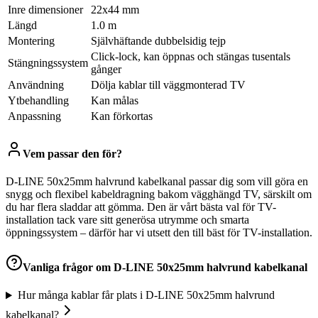
Inre dimensioner
22x44 mm
Längd
1.0 m
Montering
Självhäftande dubbelsidig tejp
Click-lock, kan öppnas och stängas tusentals
Stängningssystem
gånger
Användning
Dölja kablar till väggmonterad TV
Ytbehandling
Kan målas
Anpassning
Kan förkortas
Vem passar den för?
D-LINE 50x25mm halvrund kabelkanal passar dig som vill göra en
snygg och flexibel kabeldragning bakom vägghängd TV, särskilt om
du har flera sladdar att gömma. Den är vårt bästa val för TV-
installation tack vare sitt generösa utrymme och smarta
öppningssystem – därför har vi utsett den till bäst för TV-installation.
Vanliga frågor om
D-LINE 50x25mm halvrund kabelkanal
Hur många kablar får plats i D-LINE 50x25mm halvrund
kabelkanal?