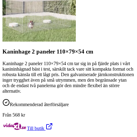
Kaninhage 2 paneler 110×79×54 cm
Kaninhage 2 paneler 110×79×54 cm tar sig in på fjärde plats i vårt
kanininhägnad bäst i test, särskilt tack vare sitt kompakta format och
robusta känsla till ett lågt pris. Den galvaniserade järnkonstruktionen
inger trygghet även på små utrymmen, men den begränsade ytan
och de endast två panelerna gör den mindre flexibel än större
alternativ.
Rekommenderad återförsäljare
Från
568
kr
Till butik