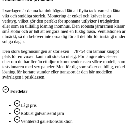
I vardagen är denna kanininhägnad lätt att flytta tack vare sin lätta
vikt och smidiga storlek. Montering är enkel och kräver inga
verktyg, vilket gör den perfekt för spontana utflykter i trädgården
eller som en tillfällig lösning inomhus. Den robusta järnramen klarar
små stötar och är lätt att rengöra med en fuktig trasa. Ventilationen är
utmärkt, så du behöver inte oroa dig för att det blir för instängt under
soliga dagar.
Den stora begränsningen är storleken – 78×54 cm lämnar knappt
plats för en vuxen kanin att sträcka ut sig. För längre utevistelser
eller om du har fler än ett djur rekommenderas en större modell, som
testvinnaren med sex paneler. Men för dig som söker en billig, enkel
lösning för kortare stunder eller transport är den här modellen
svårslagen i prisklassen.
Fördelar
Lågt pris
Robust galvaniserat järn
Ventilerad gallerkonstruktion