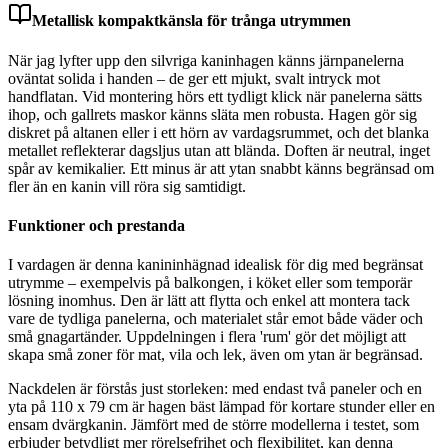
Metallisk kompaktkänsla för trånga utrymmen
När jag lyfter upp den silvriga kaninhagen känns järnpanelerna
oväntat solida i handen – de ger ett mjukt, svalt intryck mot
handflatan. Vid montering hörs ett tydligt klick när panelerna sätts
ihop, och gallrets maskor känns släta men robusta. Hagen gör sig
diskret på altanen eller i ett hörn av vardagsrummet, och det blanka
metallet reflekterar dagsljus utan att blända. Doften är neutral, inget
spår av kemikalier. Ett minus är att ytan snabbt känns begränsad om
fler än en kanin vill röra sig samtidigt.
Funktioner och prestanda
I vardagen är denna kanininhägnad idealisk för dig med begränsat
utrymme – exempelvis på balkongen, i köket eller som temporär
lösning inomhus. Den är lätt att flytta och enkel att montera tack
vare de tydliga panelerna, och materialet står emot både väder och
små gnagartänder. Uppdelningen i flera 'rum' gör det möjligt att
skapa små zoner för mat, vila och lek, även om ytan är begränsad.
Nackdelen är förstås just storleken: med endast två paneler och en
yta på 110 x 79 cm är hagen bäst lämpad för kortare stunder eller en
ensam dvärgkanin. Jämfört med de större modellerna i testet, som
erbjuder betydligt mer rörelsefrihet och flexibilitet, kan denna