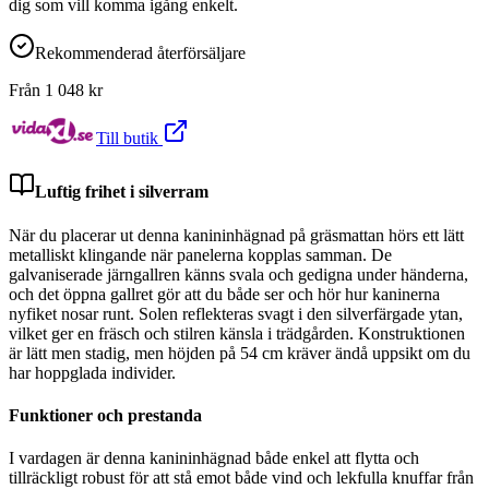
dig som vill komma igång enkelt.
Rekommenderad återförsäljare
Från
1 048
kr
Till butik
Luftig frihet i silverram
När du placerar ut denna kanininhägnad på gräsmattan hörs ett lätt
metalliskt klingande när panelerna kopplas samman. De
galvaniserade järngallren känns svala och gedigna under händerna,
och det öppna gallret gör att du både ser och hör hur kaninerna
nyfiket nosar runt. Solen reflekteras svagt i den silverfärgade ytan,
vilket ger en fräsch och stilren känsla i trädgården. Konstruktionen
är lätt men stadig, men höjden på 54 cm kräver ändå uppsikt om du
har hoppglada individer.
Funktioner och prestanda
I vardagen är denna kanininhägnad både enkel att flytta och
tillräckligt robust för att stå emot både vind och lekfulla knuffar från