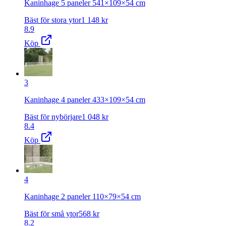
Kaninhage 5 paneler 541×109×54 cm
Bäst för stora ytor
1 148
kr
8.9
Köp
3
Kaninhage 4 paneler 433×109×54 cm
Bäst för nybörjare
1 048
kr
8.4
Köp
4
Kaninhage 2 paneler 110×79×54 cm
Bäst för små ytor
568
kr
8.2