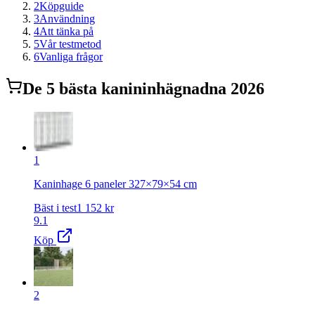
2
Köpguide
3
Användning
4
Att tänka på
5
Vår testmetod
6
Vanliga frågor
De
5
bästa
kanininhägnad
na 2026
1
Kaninhage 6 paneler 327×79×54 cm
Bäst i test
1 152
kr
9.1
Köp
2