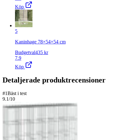
Köp
5
Kaninhage 78×54×54 cm
Budgetval
435
kr
7.9
Köp
Detaljerade produktrecensioner
#
1
Bäst i test
9.1
/10