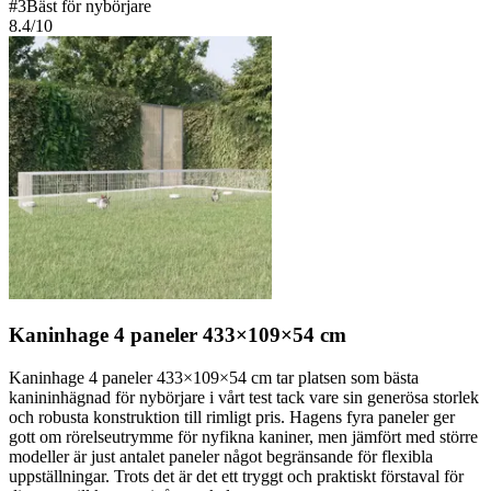
#
3
Bäst för nybörjare
8.4
/10
Kaninhage 4 paneler 433×109×54 cm
Kaninhage 4 paneler 433×109×54 cm tar platsen som bästa
kanininhägnad för nybörjare i vårt test tack vare sin generösa storlek
och robusta konstruktion till rimligt pris. Hagens fyra paneler ger
gott om rörelseutrymme för nyfikna kaniner, men jämfört med större
modeller är just antalet paneler något begränsande för flexibla
uppställningar. Trots det är det ett tryggt och praktiskt förstaval för