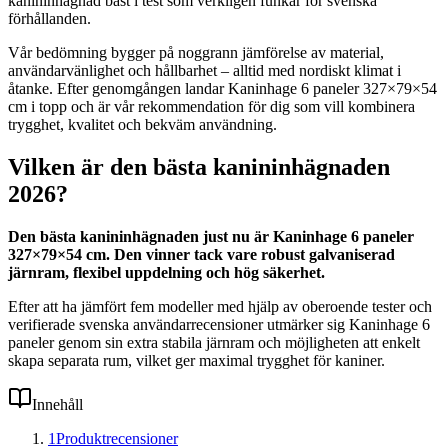
kanininhägnad bäst i test som verkligen funkar för svenska
förhållanden.
Vår bedömning bygger på noggrann jämförelse av material,
användarvänlighet och hållbarhet – alltid med nordiskt klimat i
åtanke. Efter genomgången landar Kaninhage 6 paneler 327×79×54
cm i topp och är vår rekommendation för dig som vill kombinera
trygghet, kvalitet och bekväm användning.
Vilken är den bästa kanininhägnaden
2026?
Den bästa kanininhägnaden just nu är Kaninhage 6 paneler
327×79×54 cm. Den vinner tack vare robust galvaniserad
järnram, flexibel uppdelning och hög säkerhet.
Efter att ha jämfört fem modeller med hjälp av oberoende tester och
verifierade svenska användarrecensioner utmärker sig Kaninhage 6
paneler genom sin extra stabila järnram och möjligheten att enkelt
skapa separata rum, vilket ger maximal trygghet för kaniner.
Innehåll
1
Produktrecensioner