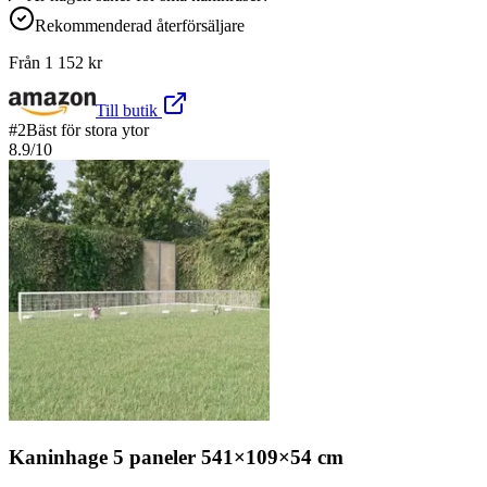
Rekommenderad återförsäljare
Från
1 152
kr
Till butik
#
2
Bäst för stora ytor
8.9
/10
Kaninhage 5 paneler 541×109×54 cm