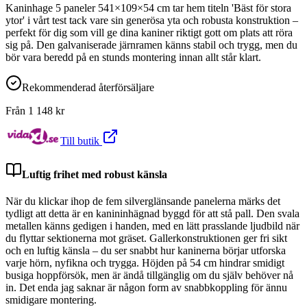
Kaninhage 5 paneler 541×109×54 cm tar hem titeln 'Bäst för stora
ytor' i vårt test tack vare sin generösa yta och robusta konstruktion –
perfekt för dig som vill ge dina kaniner riktigt gott om plats att röra
sig på. Den galvaniserade järnramen känns stabil och trygg, men du
bör vara beredd på en stunds montering innan allt står klart.
Rekommenderad återförsäljare
Från
1 148
kr
Till butik
Luftig frihet med robust känsla
När du klickar ihop de fem silverglänsande panelerna märks det
tydligt att detta är en kanininhägnad byggd för att stå pall. Den svala
metallen känns gedigen i handen, med en lätt prasslande ljudbild när
du flyttar sektionerna mot gräset. Gallerkonstruktionen ger fri sikt
och en luftig känsla – du ser snabbt hur kaninerna börjar utforska
varje hörn, nyfikna och trygga. Höjden på 54 cm hindrar smidigt
busiga hoppförsök, men är ändå tillgänglig om du själv behöver nå
in. Det enda jag saknar är någon form av snabbkoppling för ännu
smidigare montering.