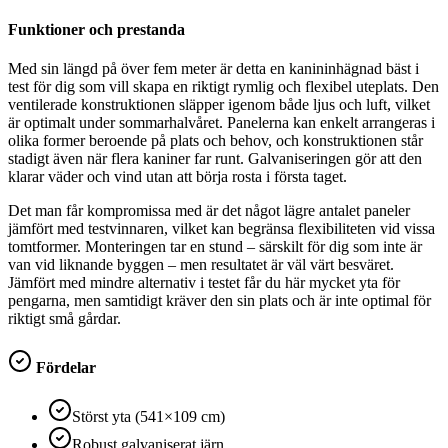
Funktioner och prestanda
Med sin längd på över fem meter är detta en kanininhägnad bäst i
test för dig som vill skapa en riktigt rymlig och flexibel uteplats. Den
ventilerade konstruktionen släpper igenom både ljus och luft, vilket
är optimalt under sommarhalvåret. Panelerna kan enkelt arrangeras i
olika former beroende på plats och behov, och konstruktionen står
stadigt även när flera kaniner far runt. Galvaniseringen gör att den
klarar väder och vind utan att börja rosta i första taget.
Det man får kompromissa med är det något lägre antalet paneler
jämfört med testvinnaren, vilket kan begränsa flexibiliteten vid vissa
tomtformer. Monteringen tar en stund – särskilt för dig som inte är
van vid liknande byggen – men resultatet är väl värt besväret.
Jämfört med mindre alternativ i testet får du här mycket yta för
pengarna, men samtidigt kräver den sin plats och är inte optimal för
riktigt små gårdar.
Fördelar
Störst yta (541×109 cm)
Robust galvaniserat järn