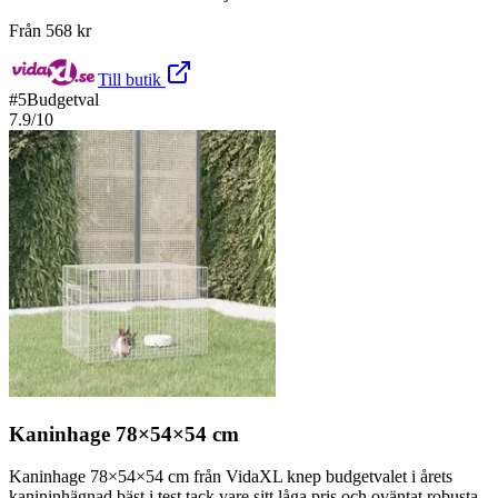
Från
568
kr
Till butik
#
5
Budgetval
7.9
/10
Kaninhage 78×54×54 cm
Kaninhage 78×54×54 cm från VidaXL knep budgetvalet i årets
kanininhägnad bäst i test tack vare sitt låga pris och oväntat robusta