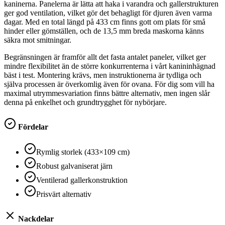
kaninerna. Panelerna är lätta att haka i varandra och gallerstrukturen
ger god ventilation, vilket gör det behagligt för djuren även varma
dagar. Med en total längd på 433 cm finns gott om plats för små
hinder eller gömställen, och de 13,5 mm breda maskorna känns
säkra mot smitningar.
Begränsningen är framför allt det fasta antalet paneler, vilket ger
mindre flexibilitet än de större konkurrenterna i vårt kanininhägnad
bäst i test. Montering krävs, men instruktionerna är tydliga och
själva processen är överkomlig även för ovana. För dig som vill ha
maximal utrymmesvariation finns bättre alternativ, men ingen slår
denna på enkelhet och grundtrygghet för nybörjare.
Fördelar
Rymlig storlek (433×109 cm)
Robust galvaniserat järn
Ventilerad gallerkonstruktion
Prisvärt alternativ
Nackdelar