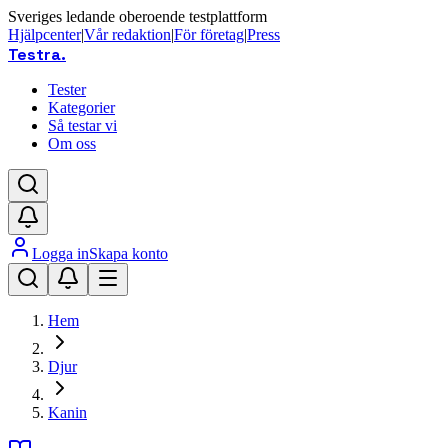
Sveriges ledande oberoende testplattform
Hjälpcenter
|
Vår redaktion
|
För företag
|
Press
Testra
.
Tester
Kategorier
Så testar vi
Om oss
Logga in
Skapa konto
Hem
Djur
Kanin