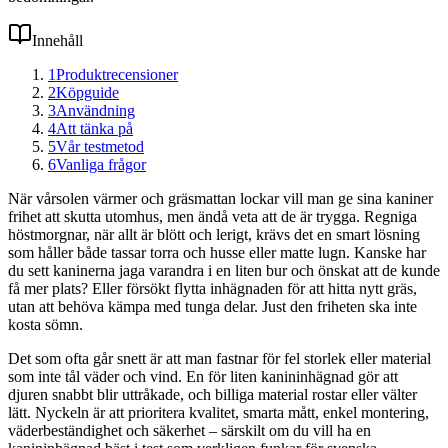
Innehåll
1
Produktrecensioner
2
Köpguide
3
Användning
4
Att tänka på
5
Vår testmetod
6
Vanliga frågor
När vårsolen värmer och gräsmattan lockar vill man ge sina kaniner
frihet att skutta utomhus, men ändå veta att de är trygga. Regniga
höstmorgnar, när allt är blött och lerigt, krävs det en smart lösning
som håller både tassar torra och husse eller matte lugn. Kanske har
du sett kaninerna jaga varandra i en liten bur och önskat att de kunde
få mer plats? Eller försökt flytta inhägnaden för att hitta nytt gräs,
utan att behöva kämpa med tunga delar. Just den friheten ska inte
kosta sömn.
Det som ofta går snett är att man fastnar för fel storlek eller material
som inte tål väder och vind. En för liten kanininhägnad gör att
djuren snabbt blir uttråkade, och billiga material rostar eller välter
lätt. Nyckeln är att prioritera kvalitet, smarta mått, enkel montering,
väderbeständighet och säkerhet – särskilt om du vill ha en