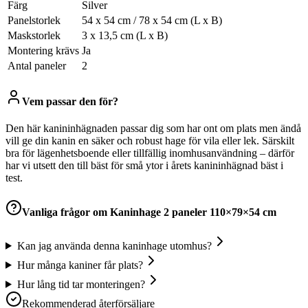
Färg
Silver
Panelstorlek
54 x 54 cm / 78 x 54 cm (L x B)
Maskstorlek
3 x 13,5 cm (L x B)
Montering krävs
Ja
Antal paneler
2
Vem passar den för?
Den här kanininhägnaden passar dig som har ont om plats men ändå
vill ge din kanin en säker och robust hage för vila eller lek. Särskilt
bra för lägenhetsboende eller tillfällig inomhusanvändning – därför
har vi utsett den till bäst för små ytor i årets kanininhägnad bäst i
test.
Vanliga frågor om
Kaninhage 2 paneler 110×79×54 cm
Kan jag använda denna kaninhage utomhus?
Hur många kaniner får plats?
Hur lång tid tar monteringen?
Rekommenderad återförsäljare