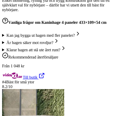
Enkel montering, rymlig yta och trygg konstruktion gör den till ett
självklart val för nybörjare – därför har vi utsett den till bäst för
nybörjare.
Vanliga frågor om
Kaninhage 4 paneler 433×109×54 cm
Kan jag bygga ut hagen med fler paneler?
Är hagen säker mot rovdjur?
Klarar hagen att stå ute året runt?
Rekommenderad återförsäljare
Från
1 048
kr
Till butik
#
4
Bäst för små ytor
8.2
/10