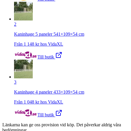
2
Kaninhage 5 paneler 541×109×54 cm
Från
1 148
kr hos
VidaXL
Till butik
3
Kaninhage 4 paneler 433×109×54 cm
Från
1 048
kr hos
VidaXL
Till butik
Länkarna kan ge oss provision vid köp. Det påverkar aldrig våra
bedömningar.