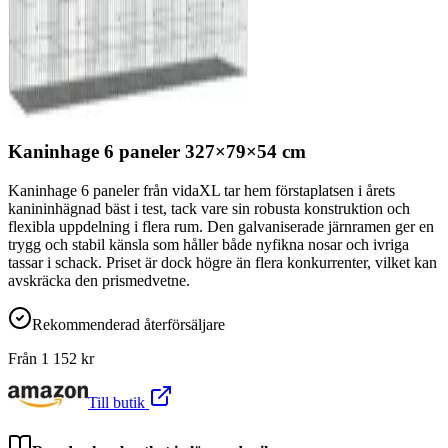
Kaninhage 6 paneler 327×79×54 cm
Kaninhage 6 paneler från vidaXL tar hem förstaplatsen i årets
kanininhägnad bäst i test, tack vare sin robusta konstruktion och
flexibla uppdelning i flera rum. Den galvaniserade järnramen ger en
trygg och stabil känsla som håller både nyfikna nosar och ivriga
tassar i schack. Priset är dock högre än flera konkurrenter, vilket kan
avskräcka den prismedvetne.
Rekommenderad återförsäljare
Från
1 152
kr
Till butik