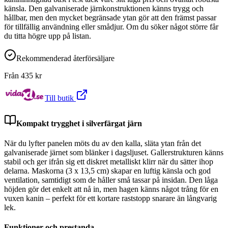
känsla. Den galvaniserade järnkonstruktionen känns trygg och
hållbar, men den mycket begränsade ytan gör att den främst passar
för tillfällig användning eller smådjur. Om du söker något större får
du titta högre upp på listan.
Rekommenderad återförsäljare
Från
435
kr
Till butik
Kompakt trygghet i silverfärgat järn
När du lyfter panelen möts du av den kalla, släta ytan från det
galvaniserade järnet som blänker i dagsljuset. Gallerstrukturen känns
stabil och ger ifrån sig ett diskret metalliskt klirr när du sätter ihop
delarna. Maskorna (3 x 13,5 cm) skapar en luftig känsla och god
ventilation, samtidigt som de håller små tassar på insidan. Den låga
höjden gör det enkelt att nå in, men hagen känns något trång för en
vuxen kanin – perfekt för ett kortare raststopp snarare än långvarig
lek.
Funktioner och prestanda