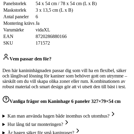
Panelstorlek
54 x 54 cm / 78 x 54 cm (L x B)
Maskstorlek
3 x 13,5 cm (L x B)
Antal paneler
6
Montering krävs
Ja
Varumärke
vidaXL
EAN
8720286880166
SKU
171572
Vem passar den för?
Den här kanininhägnaden passar dig som vill ha en flexibel, säker
och långlivad lösning för kaniner som behöver gott om utrymme –
särskilt om du vill skapa olika zoner eller rum. Kombinationen av
robust material och smart design gör att vi utsett den till bäst i test.
Vanliga frågor om
Kaninhage 6 paneler 327×79×54 cm
Kan man använda hagen både inomhus och utomhus?
Hur lång tid tar monteringen?
Är hagen säker för små kaninraser?