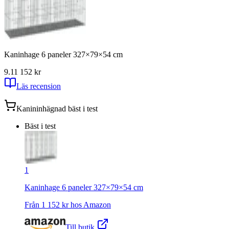
Kaninhage 6 paneler 327×79×54 cm
9.1
1 152
kr
Läs recension
Kanininhägnad
bäst i test
Bäst i test
1
Kaninhage 6 paneler 327×79×54 cm
Från
1 152
kr hos
Amazon
Till butik