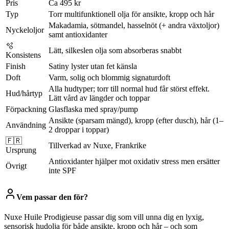
Pris
Ca 495 kr
Typ
Torr multifunktionell olja för ansikte, kropp och hår
Makadamia, sötmandel, hasselnöt (+ andra växtoljor)
Nyckeloljor
samt antioxidanter
🫧
Lätt, silkeslen olja som absorberas snabbt
Konsistens
Finish
Satiny lyster utan fet känsla
Doft
Varm, solig och blommig signaturdoft
Alla hudtyper; torr till normal hud får störst effekt.
Hud/hårtyp
Lätt vård av längder och toppar
Förpackning
Glasflaska med spray/pump
Ansikte (sparsam mängd), kropp (efter dusch), hår (1–
Användning
2 droppar i toppar)
🇫🇷
Tillverkad av Nuxe, Frankrike
Ursprung
Antioxidanter hjälper mot oxidativ stress men ersätter
Övrigt
inte SPF
Vem passar den för?
Nuxe Huile Prodigieuse passar dig som vill unna dig en lyxig,
sensorisk hudolja för både ansikte, kropp och hår – och som