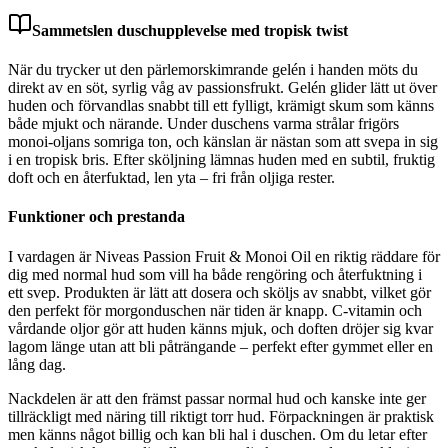
Sammetslen duschupplevelse med tropisk twist
När du trycker ut den pärlemorskimrande gelén i handen möts du
direkt av en söt, syrlig våg av passionsfrukt. Gelén glider lätt ut över
huden och förvandlas snabbt till ett fylligt, krämigt skum som känns
både mjukt och närande. Under duschens varma strålar frigörs
monoi-oljans somriga ton, och känslan är nästan som att svepa in sig
i en tropisk bris. Efter sköljning lämnas huden med en subtil, fruktig
doft och en återfuktad, len yta – fri från oljiga rester.
Funktioner och prestanda
I vardagen är Niveas Passion Fruit & Monoi Oil en riktig räddare för
dig med normal hud som vill ha både rengöring och återfuktning i
ett svep. Produkten är lätt att dosera och sköljs av snabbt, vilket gör
den perfekt för morgonduschen när tiden är knapp. C-vitamin och
vårdande oljor gör att huden känns mjuk, och doften dröjer sig kvar
lagom länge utan att bli påträngande – perfekt efter gymmet eller en
lång dag.
Nackdelen är att den främst passar normal hud och kanske inte ger
tillräckligt med näring till riktigt torr hud. Förpackningen är praktisk
men känns något billig och kan bli hal i duschen. Om du letar efter