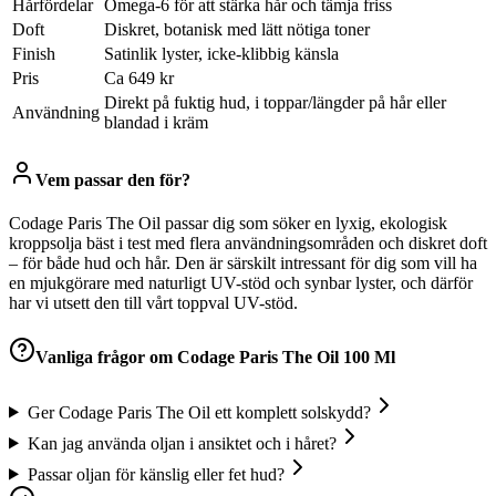
Hårfördelar
Omega-6 för att stärka hår och tämja friss
Doft
Diskret, botanisk med lätt nötiga toner
Finish
Satinlik lyster, icke-klibbig känsla
Pris
Ca 649 kr
Direkt på fuktig hud, i toppar/längder på hår eller
Användning
blandad i kräm
Vem passar den för?
Codage Paris The Oil passar dig som söker en lyxig, ekologisk
kroppsolja bäst i test med flera användningsområden och diskret doft
– för både hud och hår. Den är särskilt intressant för dig som vill ha
en mjukgörare med naturligt UV-stöd och synbar lyster, och därför
har vi utsett den till vårt toppval UV-stöd.
Vanliga frågor om
Codage Paris The Oil 100 Ml
Ger Codage Paris The Oil ett komplett solskydd?
Kan jag använda oljan i ansiktet och i håret?
Passar oljan för känslig eller fet hud?