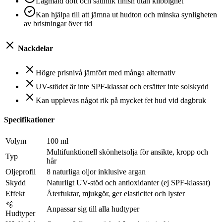
Lågmäld doft och satinlik finish utan klibbighet
Kan hjälpa till att jämna ut hudton och minska synligheten
av bristningar över tid
Nackdelar
Högre prisnivå jämfört med många alternativ
UV-stödet är inte SPF-klassat och ersätter inte solskydd
Kan upplevas något rik på mycket fet hud vid dagbruk
Specifikationer
Volym
100 ml
Multifunktionell skönhetsolja för ansikte, kropp och
Typ
hår
Oljeprofil
8 naturliga oljor inklusive argan
Skydd
Naturligt UV-stöd och antioxidanter (ej SPF-klassat)
Effekt
Återfuktar, mjukgör, ger elasticitet och lyster
🫧
Anpassar sig till alla hudtyper
Hudtyper