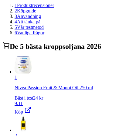
1
Produktrecensioner
2
Köpguide
3
Användning
4
Att tänka på
5
Vår testmetod
6
Vanliga frågor
De
5
bästa
kroppsolja
na 2026
1
Nivea Passion Fruit & Monoi Oil 250 ml
Bäst i test
24
kr
9.11
Köp
2