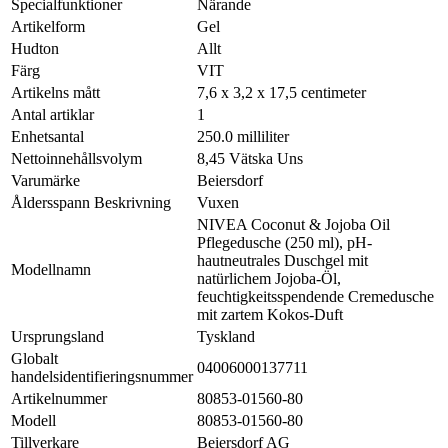
Specialfunktioner
Närande
Artikelform
Gel
Hudton
Allt
Färg
VIT
Artikelns mått
7,6 x 3,2 x 17,5 centimeter
Antal artiklar
1
Enhetsantal
250.0 milliliter
Nettoinnehållsvolym
8,45 Vätska Uns
Varumärke
Beiersdorf
Åldersspann Beskrivning
Vuxen
NIVEA Coconut & Jojoba Oil
Pflegedusche (250 ml), pH-
hautneutrales Duschgel mit
Modellnamn
natürlichem Jojoba-Öl,
feuchtigkeitsspendende Cremedusche
mit zartem Kokos-Duft
Ursprungsland
Tyskland
Globalt
04006000137711
handelsidentifieringsnummer
Artikelnummer
80853-01560-80
Modell
80853-01560-80
Tillverkare
Beiersdorf AG