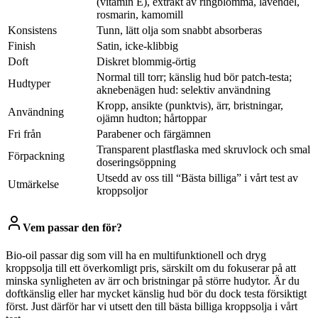
(vitamin E), extrakt av ringblomma, lavendel,
rosmarin, kamomill
Konsistens
Tunn, lätt olja som snabbt absorberas
Finish
Satin, icke‑klibbig
Doft
Diskret blommig‑örtig
Normal till torr; känslig hud bör patch‑testa;
Hudtyper
aknebenägen hud: selektiv användning
Kropp, ansikte (punktvis), ärr, bristningar,
Användning
ojämn hudton; hårtoppar
Fri från
Parabener och färgämnen
Transparent plastflaska med skruvlock och smal
Förpackning
doseringsöppning
Utsedd av oss till “Bästa billiga” i vårt test av
Utmärkelse
kroppsoljor
Vem passar den för?
Bio-oil passar dig som vill ha en multifunktionell och dryg
kroppsolja till ett överkomligt pris, särskilt om du fokuserar på att
minska synligheten av ärr och bristningar på större hudytor. Är du
doftkänslig eller har mycket känslig hud bör du dock testa försiktigt
först. Just därför har vi utsett den till bästa billiga kroppsolja i vårt