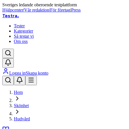
Sveriges ledande oberoende testplattform
Hjälpcenter
|
Vår redaktion
|
För företag
|
Press
Testra
.
Tester
Kategorier
Så testar vi
Om oss
Logga in
Skapa konto
Hem
Skönhet
Hudvård