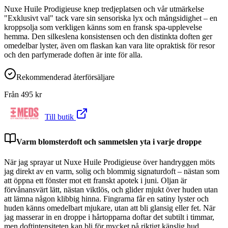
Nuxe Huile Prodigieuse knep tredjeplatsen och vår utmärkelse
"Exklusivt val" tack vare sin sensoriska lyx och mångsidighet – en
kroppsolja som verkligen känns som en fransk spa-upplevelse
hemma. Den silkeslena konsistensen och den distinkta doften ger
omedelbar lyster, även om flaskan kan vara lite opraktisk för resor
och den parfymerade doften är inte för alla.
Rekommenderad återförsäljare
Från
495
kr
Till butik
Varm blomsterdoft och sammetslen yta i varje droppe
När jag sprayar ut Nuxe Huile Prodigieuse över handryggen möts
jag direkt av en varm, solig och blommig signaturdoft – nästan som
att öppna ett fönster mot ett franskt apotek i juni. Oljan är
förvånansvärt lätt, nästan viktlös, och glider mjukt över huden utan
att lämna någon klibbig hinna. Fingrarna får en satiny lyster och
huden känns omedelbart mjukare, utan att bli glansig eller fet. När
jag masserar in en droppe i hårtopparna doftar det subtilt i timmar,
men doftintensiteten kan bli för mycket på riktigt känslig hud.