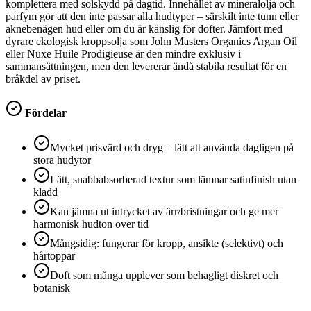
komplettera med solskydd på dagtid. Innehållet av mineralolja och
parfym gör att den inte passar alla hudtyper – särskilt inte tunn eller
aknebenägen hud eller om du är känslig för dofter. Jämfört med
dyrare ekologisk kroppsolja som John Masters Organics Argan Oil
eller Nuxe Huile Prodigieuse är den mindre exklusiv i
sammansättningen, men den levererar ändå stabila resultat för en
bråkdel av priset.
Fördelar
Mycket prisvärd och dryg – lätt att använda dagligen på
stora hudytor
Lätt, snabbabsorberad textur som lämnar satinfinish utan
kladd
Kan jämna ut intrycket av ärr/bristningar och ge mer
harmonisk hudton över tid
Mångsidig: fungerar för kropp, ansikte (selektivt) och
hårtoppar
Doft som många upplever som behagligt diskret och
botanisk