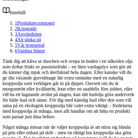
Innehåll
1
Produktrecensioner
2
Köpguide
3
Användning
4
Att tänka på
5
Vår testmetod
6
Vanliga frågor
Tänk dig att kliva ur duschen och svepa in huden i en silkeslen olja
som doftar friskt av passionsfrukt – en liten vardagslyx som gör att
du känner dig mjuk och återfuktad hela dagen. Eller kanske vill du
ge din växande gravidmage lite extra omtanke med en naturlig
kroppsolja som verkligen går in på djupet. Oavsett om du är
morgontrött eller kvällstrött, letar efter en snabbfix före jobbet, eller
vill ha ett lugnande avslut på dagen, kan rätt hudolja göra underverk
för både hud och sinne. För dig med känslig hud eller den som vill
satsa på en ekologisk kroppsolja blir valet extra viktigt – fördelarna
med kroppsolja är många, men allt handlar om att hitta en produkt
som passar just dina behov.
Något många missar när de väljer kroppsolja är att stirra sig blinda
på pris eller enbart på doft – men en riktigt bra kroppsolja ska göra