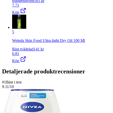
Budgetfavorit
165
kr
7.71
Köp
5
Weleda Skin Food Ultra-light Dry Oil 100 Ml
Bäst tvådelad
141
kr
6.81
Köp
Detaljerade produktrecensioner
#
1
Bäst i test
9.11
/10