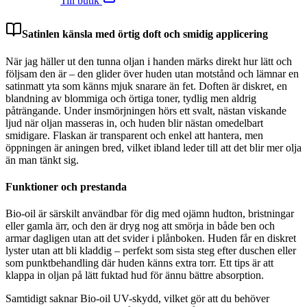
Till butik
Satinlen känsla med örtig doft och smidig applicering
När jag häller ut den tunna oljan i handen märks direkt hur lätt och
följsam den är – den glider över huden utan motstånd och lämnar en
satinmatt yta som känns mjuk snarare än fet. Doften är diskret, en
blandning av blommiga och örtiga toner, tydlig men aldrig
påträngande. Under insmörjningen hörs ett svalt, nästan viskande
ljud när oljan masseras in, och huden blir nästan omedelbart
smidigare. Flaskan är transparent och enkel att hantera, men
öppningen är aningen bred, vilket ibland leder till att det blir mer olja
än man tänkt sig.
Funktioner och prestanda
Bio-oil är särskilt användbar för dig med ojämn hudton, bristningar
eller gamla ärr, och den är dryg nog att smörja in både ben och
armar dagligen utan att det svider i plånboken. Huden får en diskret
lyster utan att bli kladdig – perfekt som sista steg efter duschen eller
som punktbehandling där huden känns extra torr. Ett tips är att
klappa in oljan på lätt fuktad hud för ännu bättre absorption.
Samtidigt saknar Bio-oil UV-skydd, vilket gör att du behöver