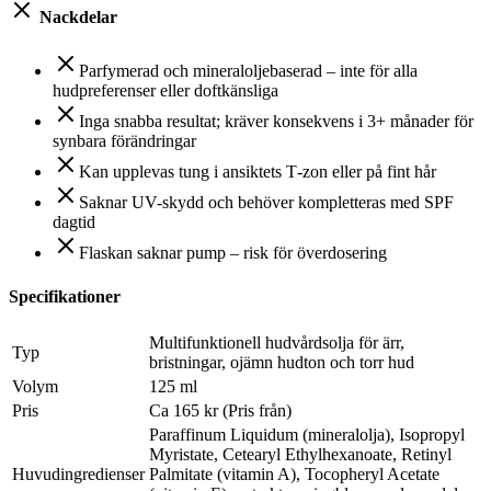
Nackdelar
Parfymerad och mineraloljebaserad – inte för alla
hudpreferenser eller doftkänsliga
Inga snabba resultat; kräver konsekvens i 3+ månader för
synbara förändringar
Kan upplevas tung i ansiktets T‑zon eller på fint hår
Saknar UV-skydd och behöver kompletteras med SPF
dagtid
Flaskan saknar pump – risk för överdosering
Specifikationer
Multifunktionell hudvårdsolja för ärr,
Typ
bristningar, ojämn hudton och torr hud
Volym
125 ml
Pris
Ca 165 kr (Pris från)
Paraffinum Liquidum (mineralolja), Isopropyl
Myristate, Cetearyl Ethylhexanoate, Retinyl
Huvudingredienser
Palmitate (vitamin A), Tocopheryl Acetate