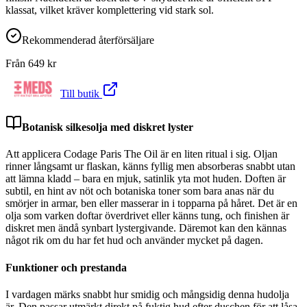
klassat, vilket kräver komplettering vid stark sol.
Rekommenderad återförsäljare
Från
649
kr
Till butik
Botanisk silkesolja med diskret lyster
Att applicera Codage Paris The Oil är en liten ritual i sig. Oljan
rinner långsamt ur flaskan, känns fyllig men absorberas snabbt utan
att lämna kladd – bara en mjuk, satinlik yta mot huden. Doften är
subtil, en hint av nöt och botaniska toner som bara anas när du
smörjer in armar, ben eller masserar in i topparna på håret. Det är en
olja som varken doftar överdrivet eller känns tung, och finishen är
diskret men ändå synbart lystergivande. Däremot kan den kännas
något rik om du har fet hud och använder mycket på dagen.
Funktioner och prestanda
I vardagen märks snabbt hur smidig och mångsidig denna hudolja
är. Den passar utmärkt direkt på fuktig hud efter duschen för att låsa