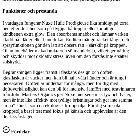
Funktioner och prestanda
I vardagen fungerar Nuxe Huile Prodigieuse lika smidigt på torra
ben efter duschen som på flygiga hårtoppar eller för att ge
kindbenen extra glow. Den absorberas snabbt och lämnar varken
kladd på kläder eller handdukar. En liten mängd räcker långt, och
sprayfunktionen gör den lätt att dosera rätt – särskilt på kroppen.
Oljan innehåller makadamia- och sötmandelolja, vilket ger näring
och skyddar mot oxidativ stress, även om den förstås inte ersätter
solskydd.
Begränsningen ligger främst i flaskans design och doften:
glasflaskan är vacker men kan bli hal i våta händer och är tung i
necessären. Doften är underbar för många, men för dig med
doftöverkänslighet kan den bli för intensiv. Jämfört med testvinnaren
från John Masters Organics ger Nuxe mer sensorisk lyx och lyster,
men är inte lika effektiv mot tydliga bristningar och ger inte samma
"rena" känsla som en ekologisk kroppsolja. För dig som söker
kroppsolja bäst i test med fokus på känsla och upplevelse är den
dock svårslagen.
Fördelar