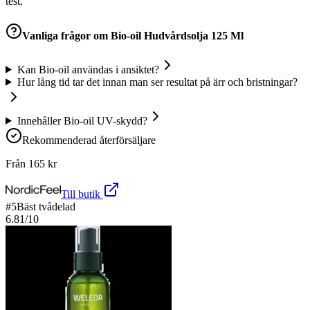
test.
Vanliga frågor om
Bio-oil Hudvårdsolja 125 Ml
Kan Bio-oil användas i ansiktet?
Hur lång tid tar det innan man ser resultat på ärr och bristningar?
Innehåller Bio-oil UV-skydd?
Rekommenderad återförsäljare
Från
165
kr
Till butik
#
5
Bäst tvådelad
6.81
/10