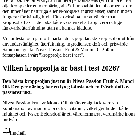
mer än så. Det är viktigt att fundera på konsistens (vill du ha en torr
olja kropp eller en mer näringsrik?), hur snabbt den absorberas, om
den innehåller naturliga eller ekologiska ingredienser, samt hur den
fungerar för känslig hud. Tänk också på hur använder man
kroppsolja bäst – den ska både vara enkel att applicera och ge
långvarig återfuktning utan att kännas kladdig.
Vi har testat och jämfört marknadens populäraste kroppsoljor utifrån
användarvänlighet, återfuktning, ingredienser, doft och prisvärde.
Sammantaget tar Nivea Passion Fruit & Monoi Oil 250 ml
förstaplatsen i vårt "kroppsolja bäst i test".
Vilken kroppsolja är bäst i test 2026?
Den bästa kroppsoljan just nu är Nivea Passion Fruit & Monoi
Oil. Den ger näring, har en lyxig känsla och en fräsch doft av
passionsfrukt.
Nivea Passion Fruit & Monoi Oil utmärker sig tack vare sin
kombination av monoi-olja och C-vitamin, vilket ger huden både
mjukhet och lyster. Beiersdorf är ett välrenommerat varumärke inom
hudvård.
Innehåll