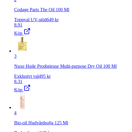
Codage Paris The Oil 100 Ml
Toppval UV-stöd
649
kr
8.91
Köp
3
Nuxe Huile Prodigieuse Multi-purpose Dry Oil 100 Ml
Exklusivt val
495
kr
8.31
Köp
4
Bio-oil Hudvårdsolja 125 Ml