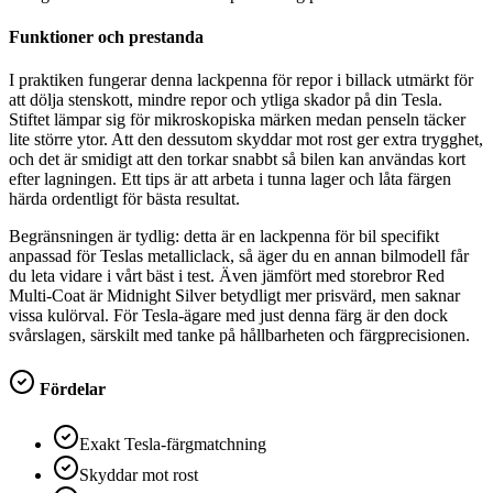
Funktioner och prestanda
I praktiken fungerar denna lackpenna för repor i billack utmärkt för
att dölja stenskott, mindre repor och ytliga skador på din Tesla.
Stiftet lämpar sig för mikroskopiska märken medan penseln täcker
lite större ytor. Att den dessutom skyddar mot rost ger extra trygghet,
och det är smidigt att den torkar snabbt så bilen kan användas kort
efter lagningen. Ett tips är att arbeta i tunna lager och låta färgen
härda ordentligt för bästa resultat.
Begränsningen är tydlig: detta är en lackpenna för bil specifikt
anpassad för Teslas metalliclack, så äger du en annan bilmodell får
du leta vidare i vårt bäst i test. Även jämfört med storebror Red
Multi-Coat är Midnight Silver betydligt mer prisvärd, men saknar
vissa kulörval. För Tesla-ägare med just denna färg är den dock
svårslagen, särskilt med tanke på hållbarheten och färgprecisionen.
Fördelar
Exakt Tesla-färgmatchning
Skyddar mot rost