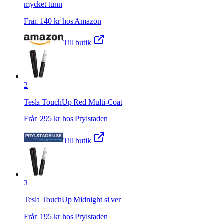
mycket tunn
Från
140
kr hos
Amazon
Till butik
2
Tesla TouchUp Red Multi-Coat
Från
295
kr hos
Prylstaden
Till butik
3
Tesla TouchUp Midnight silver
Från
195
kr hos
Prylstaden