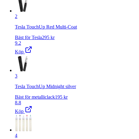
2
Tesla TouchUp Red Multi-Coat
Bäst för Tesla
295
kr
9.2
Köp
3
Tesla TouchUp Midnight silver
Bäst för metalliclack
195
kr
8.8
Köp
4