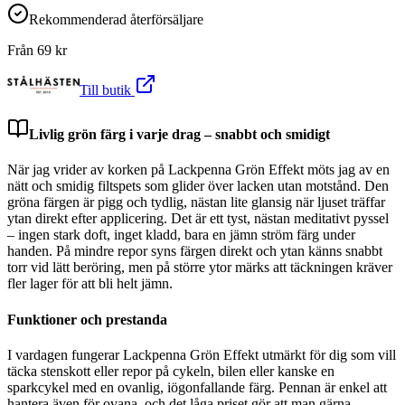
Rekommenderad återförsäljare
Från
69
kr
Till butik
Livlig grön färg i varje drag – snabbt och smidigt
När jag vrider av korken på Lackpenna Grön Effekt möts jag av en
nätt och smidig filtspets som glider över lacken utan motstånd. Den
gröna färgen är pigg och tydlig, nästan lite glansig när ljuset träffar
ytan direkt efter applicering. Det är ett tyst, nästan meditativt pyssel
– ingen stark doft, inget kladd, bara en jämn ström färg under
handen. På mindre repor syns färgen direkt och ytan känns snabbt
torr vid lätt beröring, men på större ytor märks att täckningen kräver
fler lager för att bli helt jämn.
Funktioner och prestanda
I vardagen fungerar Lackpenna Grön Effekt utmärkt för dig som vill
täcka stenskott eller repor på cykeln, bilen eller kanske en
sparkcykel med en ovanlig, iögonfallande färg. Pennan är enkel att
hantera även för ovana, och det låga priset gör att man gärna