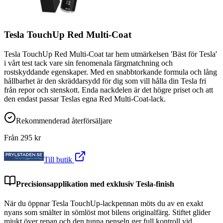
Tesla TouchUp Red Multi-Coat
Tesla TouchUp Red Multi-Coat tar hem utmärkelsen 'Bäst för Tesla'
i vårt test tack vare sin fenomenala färgmatchning och
rostskyddande egenskaper. Med en snabbtorkande formula och lång
hållbarhet är den skräddarsydd för dig som vill hålla din Tesla fri
från repor och stenskott. Enda nackdelen är det högre priset och att
den endast passar Teslas egna Red Multi-Coat-lack.
Rekommenderad återförsäljare
Från
295
kr
Till butik
Precisionsapplikation med exklusiv Tesla-finish
När du öppnar Tesla TouchUp-lackpennan möts du av en exakt
nyans som smälter in sömlöst mot bilens originalfärg. Stiftet glider
mjukt över repan och den tunna penseln ger full kontroll vid