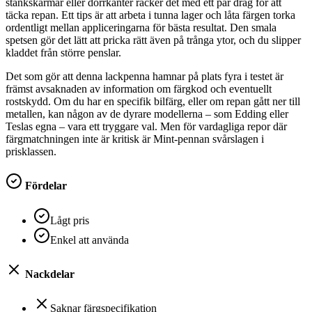
stänkskärmar eller dörrkanter räcker det med ett par drag för att
täcka repan. Ett tips är att arbeta i tunna lager och låta färgen torka
ordentligt mellan appliceringarna för bästa resultat. Den smala
spetsen gör det lätt att pricka rätt även på trånga ytor, och du slipper
kladdet från större penslar.
Det som gör att denna lackpenna hamnar på plats fyra i testet är
främst avsaknaden av information om färgkod och eventuellt
rostskydd. Om du har en specifik bilfärg, eller om repan gått ner till
metallen, kan någon av de dyrare modellerna – som Edding eller
Teslas egna – vara ett tryggare val. Men för vardagliga repor där
färgmatchningen inte är kritisk är Mint-pennan svårslagen i
prisklassen.
Fördelar
Lågt pris
Enkel att använda
Nackdelar
Saknar färgspecifikation