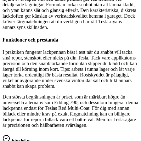
detaljerade lagningar. Formulan torkar snabbt utan att lämna kladd,
och ytan känns slät och glansig efteråt. Den karakteristiska, diskreta
lackdoften ger känslan av verkstadskvalitet hemma i garaget. Dock
kräver färgmatchningen att du verkligen har rätt Tesla-nyans –
annars syns skillnaden.
Funktioner och prestanda
I praktiken fungerar lackpennan bäst i test när du snabbt vill täcka
små repor, stenskott eller nicks på din Tesla. Tack vare applikatorns
precision och den snabbtorkande formulan slipper du kladd och kan
återgå till körning inom kort. Tips: arbeta i tunna lager och låt varje
lager torka ordentligt för bästa resultat. Rostskyddet är påtagligt,
vilket är avgörande under svenska vintrar där salt och fukt annars
snabbt kan skapa problem.
Den största begränsningen är priset, som är märkbart högre än
universella alternativ som Edding 790, och dessutom fungerar denna
lackpenna endast för Teslas Red Multi-Coat. För dig med annan
billack eller mindre krav på exakt färgmatchning kan en billigare
lackpenna för repor i billack vara ett bättre val. Men för Tesla-ägare
är precisionen och hållbarheten svårslagen.
Fördelar