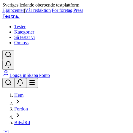
Sveriges ledande oberoende testplattform
Hjälpcenter
|
Vår redaktion
|
För företag
|
Press
Testra
.
Tester
Kategorier
Så testar vi
Om oss
Logga in
Skapa konto
Hem
Fordon
BilvåRd