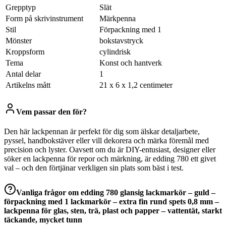
Grepptyp
Slät
Form på skrivinstrument
Märkpenna
Stil
Förpackning med 1
Mönster
bokstavstryck
Kroppsform
cylindrisk
Tema
Konst och hantverk
Antal delar
1
Artikelns mått
21 x 6 x 1,2 centimeter
Vem passar den för?
Den här lackpennan är perfekt för dig som älskar detaljarbete,
pyssel, handbokstäver eller vill dekorera och märka föremål med
precision och lyster. Oavsett om du är DIY-entusiast, designer eller
söker en lackpenna för repor och märkning, är edding 780 ett givet
val – och den förtjänar verkligen sin plats som bäst i test.
Vanliga frågor om
edding 780 glansig lackmarkör – guld –
förpackning med 1 lackmarkör – extra fin rund spets 0,8 mm –
lackpenna för glas, sten, trä, plast och papper – vattentät, starkt
täckande, mycket tunn