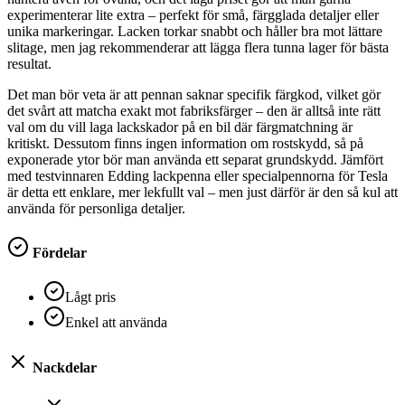
experimenterar lite extra – perfekt för små, färgglada detaljer eller
unika markeringar. Lacken torkar snabbt och håller bra mot lättare
slitage, men jag rekommenderar att lägga flera tunna lager för bästa
resultat.
Det man bör veta är att pennan saknar specifik färgkod, vilket gör
det svårt att matcha exakt mot fabriksfärger – den är alltså inte rätt
val om du vill laga lackskador på en bil där färgmatchning är
kritiskt. Dessutom finns ingen information om rostskydd, så på
exponerade ytor bör man använda ett separat grundskydd. Jämfört
med testvinnaren Edding lackpenna eller specialpennorna för Tesla
är detta ett enklare, mer lekfullt val – men just därför är den så kul att
använda för personliga detaljer.
Fördelar
Lågt pris
Enkel att använda
Nackdelar