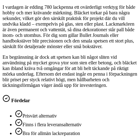
I vardagen är edding 780 lackpenna ett ovärderligt verktyg för både
hobby och mer krävande märkning. Bläcket torkar på bara några
sekunder, vilket gör den särskilt praktisk för projekt där du vill
undvika kladd – exempelvis på glas, sten eller plast. Lackmarkören
är även permanent och vattentät, så dina dekorationer står pall både
inom- och utomhus. För dig som gillar Bullet Journals eller
handbokstäver blir precisionen och den smala spetsen ett stort plus,
särskilt för detaljerade mönster eller små bokstäver.
En begränsning är dock att spetsen kan bli något sliten vid
användning på mycket grova ytor som sten eller betong, och bläcket
kan ibland kräva två omgångar för att bli helt täckande på riktigt
mörka underlag. Eftersom det endast ingår en penna i förpackningen
blir priset per styck relativt högt, men hållbarheten och
täckningsförmågan väger ändå upp för investeringen.
Fördelar
Prisvärt alternativ
Finns i flera leveransalternativ
Bra för allmän lackreparation