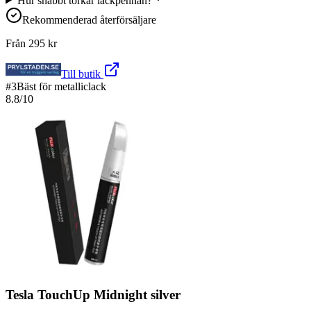
Hur snabbt torkar lackpennan?
Rekommenderad återförsäljare
Från
295
kr
Till butik
#
3
Bäst för metalliclack
8.8
/10
Tesla TouchUp Midnight silver