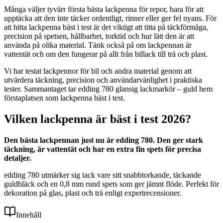
Många väljer tyvärr första bästa lackpenna för repor, bara för att
upptäcka att den inte täcker ordentligt, rinner eller ger fel nyans. För
att hitta lackpenna bäst i test är det viktigt att titta på täckförmåga,
precision på spetsen, hållbarhet, torktid och hur lätt den är att
använda på olika material. Tänk också på om lackpennan är
vattentät och om den fungerar på allt från billack till trä och plast.
Vi har testat lackpennor för bil och andra material genom att
utvärdera täckning, precision och användarvänlighet i praktiska
tester. Sammantaget tar edding 780 glansig lackmarkör – guld hem
förstaplatsen som lackpenna bäst i test.
Vilken lackpenna är bäst i test 2026?
Den bästa lackpennan just nu är edding 780. Den ger stark
täckning, är vattentät och har en extra fin spets för precisa
detaljer.
edding 780 utmärker sig tack vare sitt snabbtorkande, täckande
guldbläck och en 0,8 mm rund spets som ger jämnt flöde. Perfekt för
dekoration på glas, plast och trä enligt expertrecensioner.
Innehåll