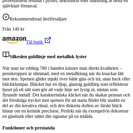
professionellt resultat i pyssel, dekoration eller märkning är detta ett
självklart förstaval.
Rekommenderad återförsäljare
Från
140
kr
Till butik
Silkeslen guldlinje med metallisk lyster
När man tar edding 780 i handen känner man direkt kvaliteten –
pennkroppen är slimmad, med en metallklang när du knackar lätt
mot den. Spetsen glider mjukt över både glas och trä, utan hack eller
bläckklumpar. Bläcket har en djup, glansig guldfärg som reflekterar
ljuset på ett sätt som gör att varje linje ser lyxig ut, nästan som
flytande metall. Det karakteristiska klicket när du skakar pennan och
det försiktiga trycket mot spetsen för att starta flödet blir snabbt en
del av din kreativa ritual, och den diskreta doften av färskt bläck
hintar om en kemisk precision. Perfekt när du exempelvis dekorerar
en glasburk eller sätter din signatur på en trälåda.
Funktioner och prestanda