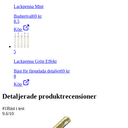
Lackpenna Mint
Budgetval
69
kr
8.5
Köp
5
Lackpenna Grön Effekt
Bäst för färgglada detaljer
69
kr
8
Köp
Detaljerade produktrecensioner
#
1
Bäst i test
9.6
/10