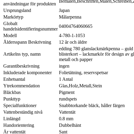
Bemalen,Beschriften,Malen,Schreiben,
användningar för produkten
Ursprungsland
Japan
Markörtyp
Målarpenna
Globalt
04004764060665
handelsidentifieringsnummer
Modell
4-780-1-1053
Åldersspann Beskrivning
12 år och äldre
edding 780 glanslackmärkpenna – guld
Artikelns typ, namn
blisterkort – lackmarkör för design av gl
metall och papper
Garantibeskrivning
ingen
Inkluderade komponenter
Folietätning, reservspetsar
Enhetsantal
1 Antal
Ytrekommendation
Glas,Holz,Metall,Stein
Bläckbas
Pigment
Punkttyp
rundspets
Specialfunktioner
Snabbtorkande bläck, håller färgen
Vattenbeständig nivå
Vattentät
Linlängd
0.8 mm
Handorientering
Dubbelhänt
Är vattentät
Sant