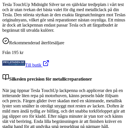
Tesla TouchUp Midnight Silver tar en självklar tredjeplats i vårt test
och är utan tvekan det bästa valet för dig med metalliclack på din
Tesla. Den största styrkan är den exakta färgmatchningen mot Teslas
originalnyans, vilket gör små reparationer nästan osynliga. Ett minus
är dock att lackpennan endast passar Tesla och att färgutbudet är
begränsat till utvalda kulörer.
Rekommenderad återförsäljare
Från
195
kr
Till butik
Silkeslen precision för metallicreparationer
När jag öppnar Tesla TouchUp lackpenna och applicerar den på en
irriterande liten repa på motorhuven, känns penseln både följsam
och precis. Färgen glider över skadan med en skimrande, metallisk
lyster som smälter in otroligt snyggt mot resten av lacken. Doften är
mild men ändå tydlig av bilfärg, och det snabba torkförloppet gör att
jag slipper oro för kladd. Efter några minuter är ytan torr och känns
slät vid beröring. Enda lilla begränsningen är att finishen kräver en
stadig hand för att undvika små penseldrag på närmare håll.