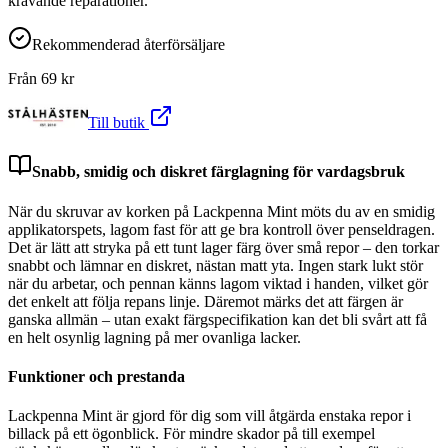
krävande reparationer.
Rekommenderad återförsäljare
Från
69
kr
Till butik
Snabb, smidig och diskret färglagning för vardagsbruk
När du skruvar av korken på Lackpenna Mint möts du av en smidig
applikatorspets, lagom fast för att ge bra kontroll över penseldragen.
Det är lätt att stryka på ett tunt lager färg över små repor – den torkar
snabbt och lämnar en diskret, nästan matt yta. Ingen stark lukt stör
när du arbetar, och pennan känns lagom viktad i handen, vilket gör
det enkelt att följa repans linje. Däremot märks det att färgen är
ganska allmän – utan exakt färgspecifikation kan det bli svårt att få
en helt osynlig lagning på mer ovanliga lacker.
Funktioner och prestanda
Lackpenna Mint är gjord för dig som vill åtgärda enstaka repor i
billack på ett ögonblick. För mindre skador på till exempel