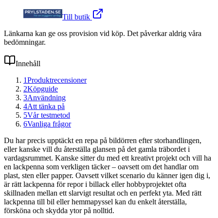
Till butik
Länkarna kan ge oss provision vid köp. Det påverkar aldrig våra
bedömningar.
Innehåll
1
Produktrecensioner
2
Köpguide
3
Användning
4
Att tänka på
5
Vår testmetod
6
Vanliga frågor
Du har precis upptäckt en repa på bildörren efter storhandlingen,
eller kanske vill du återställa glansen på det gamla träbordet i
vardagsrummet. Kanske sitter du med ett kreativt projekt och vill ha
en lackpenna som verkligen täcker – oavsett om det handlar om
plast, sten eller papper. Oavsett vilket scenario du känner igen dig i,
är rätt lackpenna för repor i billack eller hobbyprojektet ofta
skillnaden mellan ett slarvigt resultat och en perfekt yta. Med rätt
lackpenna till bil eller hemmapyssel kan du enkelt återställa,
försköna och skydda ytor på nolltid.