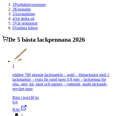
1
Produktrecensioner
2
Köpguide
3
Användning
4
Att tänka på
5
Vår testmetod
6
Vanliga frågor
De
5
bästa
lackpenna
na 2026
1
edding 780 glansig lackmarkör – guld – förpackning med 1
lackmarkör – extra fin rund spets 0,8 mm – lackpenna för
glas, sten, trä, plast och papper – vattentät, starkt täckande,
mycket tunn
Bäst i test
140
kr
9.6
Köp