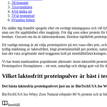
2
Köpguide
3
Användning
4
Att tänka på
5
Vår testmetod
6
Vanliga frågor
Du ställer dig framför spegeln efter ett svettigt träningspass och vill 
utan oro för uppblåsthet eller magknip. För dig som söker protein för k
bredare. Oavsett om du är laktosintolerant, föredrar mjölkfritt proteinp
Ett vanligt misstag är att välja proteinpulver på ren vana eller pris, och
tydlig märkning av laktosfrihet, högt proteininnehåll per portion, natu
kan det vara avgörande med noggrann koll på innehållsförteckningen. 
Vi har testat marknadens populäraste alternativ inom laktosfritt pro
Proteinpulver förstaplatsen – ett rent, naturligt och riktigt gott val för
Vilket laktosfritt proteinpulver är bäst i te
Det bästa laktosfria proteinpulvret just nu är BioTechUSA Iso Wh
BioTechUSA Iso Whey Zero Natural erbjuder 80 % protein och är både glu
Innehåll