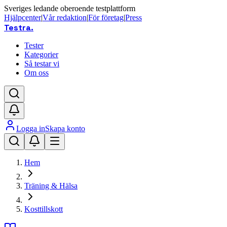
Sveriges ledande oberoende testplattform
Hjälpcenter
|
Vår redaktion
|
För företag
|
Press
Testra
.
Tester
Kategorier
Så testar vi
Om oss
Logga in
Skapa konto
Hem
Träning & Hälsa
Kosttillskott