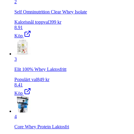
2
Self Omninutrition Clear Whey Isolate
Kalorisnål toppval
399
kr
8.91
Köp
3
Elit 100% Whey Laktosfritt
Populärt val
849
kr
8.41
Köp
4
Core Whey Protein Laktosfri