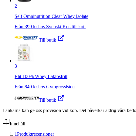
2
Self Omninutrition Clear Whey Isolate
Från
399
kr hos
Svenskt Kosttillskott
Till butik
3
Elit 100% Whey Laktosfritt
Från
849
kr hos
Gymgrossisten
Till butik
Länkarna kan ge oss provision vid köp. Det påverkar aldrig våra bed
Innehåll
1
Produktrecensioner