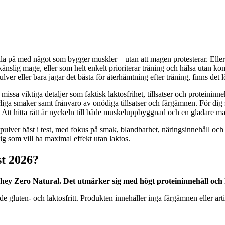
fylla på med något som bygger muskler – utan att magen protesterar. Eller
änslig mage, eller som helt enkelt prioriterar träning och hälsa utan kom
ulver eller bara jagar det bästa för återhämtning efter träning, finns det
 missa viktiga detaljer som faktisk laktosfrihet, tillsatser och proteininne
rliga smaker samt frånvaro av onödiga tillsatser och färgämnen. För dig 
Att hitta rätt är nyckeln till både muskeluppbyggnad och en gladare m
teinpulver bäst i test, med fokus på smak, blandbarhet, näringsinnehå
 dig som vill ha maximal effekt utan laktos.
st 2026?
ey Zero Natural. Det utmärker sig med högt proteininnehåll och hel
ten- och laktosfritt. Produkten innehåller inga färgämnen eller artific