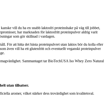
 kanske vill du ha en snabb laktosfri proteinshake på väg till jobbet,
promisser, har marknaden för laktosfritt proteinpulver aldrig varit
 lösningar som gör skillnad i vardagen.
håll. För att hitta det bästa proteinpulvret utan laktos bör du kolla efter
som även vill ha ett glutenfritt och eventuellt veganskt proteinpulver
age.
ll och magvänlighet. Sammantaget tar BioTechUSA Iso Whey Zero Natural
t utan tillsatser.
iella aromer, vilket stärker dess trovärdighet som kvalitetsval.