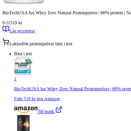
BioTechUSA Iso Whey Zero Natural Proteinpulver | 80% protein | Naturli
9.11
519
kr
Läs recension
Laktosfritt proteinpulver
bäst i test
Bäst i test
1
BioTechUSA Iso Whey Zero Natural Proteinpulver | 80% protein | N
Från
519
kr hos
Amazon
Till butik