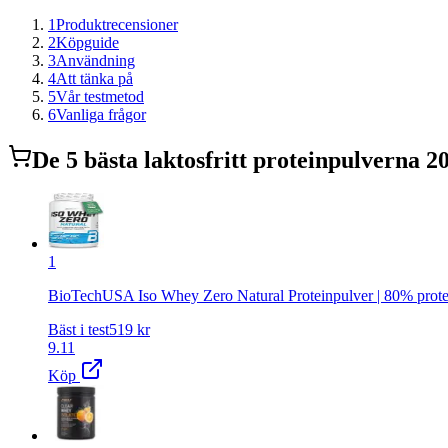
1
Produktrecensioner
2
Köpguide
3
Användning
4
Att tänka på
5
Vår testmetod
6
Vanliga frågor
De
5
bästa
laktosfritt proteinpulver
na 2
1
BioTechUSA Iso Whey Zero Natural Proteinpulver | 80% protein | N
Bäst i test
519
kr
9.11
Köp