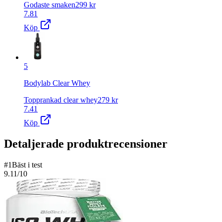
Godaste smaken
299
kr
7.81
Köp
5
Bodylab Clear Whey
Topprankad clear whey
279
kr
7.41
Köp
Detaljerade produktrecensioner
#
1
Bäst i test
9.11
/10