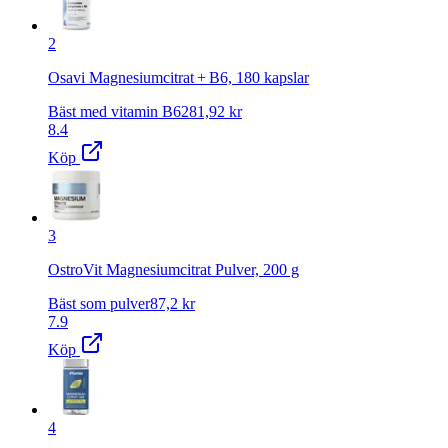
2
Osavi Magnesiumcitrat + B6, 180 kapslar
Bäst med vitamin B6
281,92
kr
8.4
Köp
3
OstroVit Magnesiumcitrat Pulver, 200 g
Bäst som pulver
87,2
kr
7.9
Köp
4