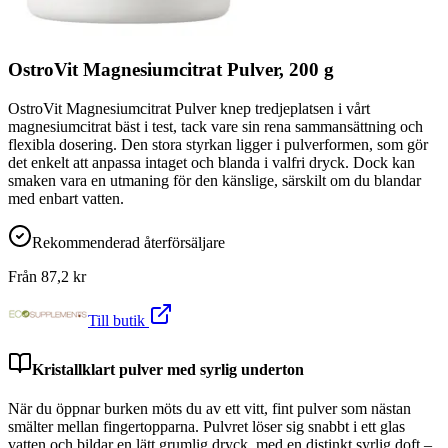
OstroVit Magnesiumcitrat Pulver, 200 g
OstroVit Magnesiumcitrat Pulver knep tredjeplatsen i vårt
magnesiumcitrat bäst i test, tack vare sin rena sammansättning och
flexibla dosering. Den stora styrkan ligger i pulverformen, som gör
det enkelt att anpassa intaget och blanda i valfri dryck. Dock kan
smaken vara en utmaning för den känslige, särskilt om du blandar
med enbart vatten.
Rekommenderad återförsäljare
Från
87,2
kr
Till butik
Kristallklart pulver med syrlig underton
När du öppnar burken möts du av ett vitt, fint pulver som nästan
smälter mellan fingertopparna. Pulvret löser sig snabbt i ett glas
vatten och bildar en lätt grumlig dryck, med en distinkt syrlig doft –