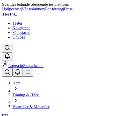
Sveriges ledande oberoende testplattform
Hjälpcenter
|
Vår redaktion
|
För företag
|
Press
Testra
.
Tester
Kategorier
Så testar vi
Om oss
Logga in
Skapa konto
Hem
Träning & Hälsa
Vitaminer & Mineraler