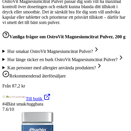
OstroVit Magnesiumcitrat Pulver passar dig som vill ha maximal
kontroll över doseringen och enkelt kunna blanda ditt tillskott i
dryck eller smoothie. Det är särskilt bra för dig som vill undvika
kapslar eller tabletter och prioriterar ett prisvärt tillskott – därför har
vi utsett det till bäst som pulver.
Vanliga frågor om
OstroVit Magnesiumcitrat Pulver, 200 g
Hur smakar OstroVit Magnesiumcitrat Pulver?
Hur länge räcker en burk OstroVit Magnesiumcitrat Pulver?
Kan personer med allergier använda produkten?
Rekommenderad återförsäljare
Från
87,2
kr
Till butik
#
4
Bäst smak/tuggbara
7.6
/10