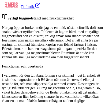
Till butik
Syrligt tuggmotstånd med fruktig friskhet
När jag öppnar burken möts jag av en mild, nästan citruslik doft som
snabbt väcker nyfikenhet. Tabletten är lagom hård, med ett tydligt
tuggmotstånd och en diskret, fruktig smak som snabbt smälter och
försvinner utan någon metallisk eftersmak. Det är lätt att ta två på
språng, till skillnad från stora kapslar som ibland fastnar i halsen.
Efteråt lämnar de bara en svag sötma på tungan – perfekt för den
som ogillar vanliga magnesiumtabletter. Ett minus är att de kan
kännas lite smuliga mot tänderna om man tuggar för snabbt.
Funktioner och prestanda
I vardagen gör den tuggbara formen stor skillnad – det är enkelt att
ta sin dos magnesium och B6 även när man är stressad eller på
resande fot, och man slipper skölja ner med vatten. Doseringen är
tydlig: två tabletter ger 300 mg magnesium och 2,3 mg vitamin B6,
vilket täcker dagsbehovet för de flesta. Smaken gör att det nästan
känns som en liten belöning snarare än ett kosttillskott, vilket ökar
chansen att man faktiskt kommer ihåg att ta dem dagligen.