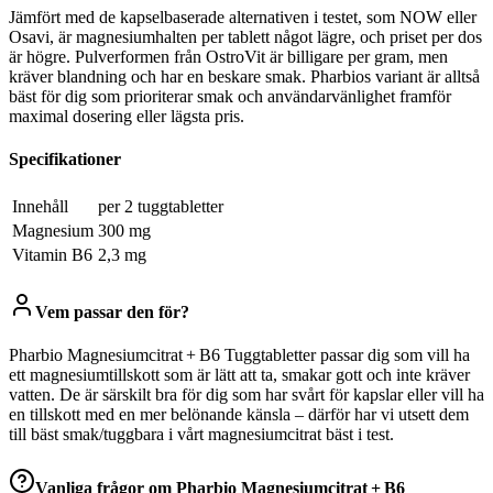
Jämfört med de kapselbaserade alternativen i testet, som NOW eller
Osavi, är magnesiumhalten per tablett något lägre, och priset per dos
är högre. Pulverformen från OstroVit är billigare per gram, men
kräver blandning och har en beskare smak. Pharbios variant är alltså
bäst för dig som prioriterar smak och användarvänlighet framför
maximal dosering eller lägsta pris.
Specifikationer
Innehåll
per 2 tuggtabletter
Magnesium
300 mg
Vitamin B6
2,3 mg
Vem passar den för?
Pharbio Magnesiumcitrat + B6 Tuggtabletter passar dig som vill ha
ett magnesiumtillskott som är lätt att ta, smakar gott och inte kräver
vatten. De är särskilt bra för dig som har svårt för kapslar eller vill ha
en tillskott med en mer belönande känsla – därför har vi utsett dem
till bäst smak/tuggbara i vårt magnesiumcitrat bäst i test.
Vanliga frågor om
Pharbio Magnesiumcitrat + B6