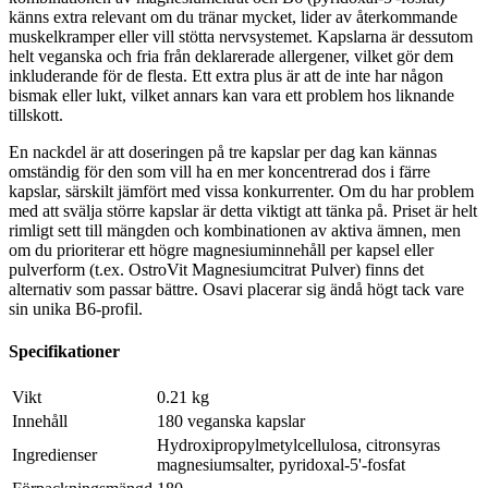
känns extra relevant om du tränar mycket, lider av återkommande
muskelkramper eller vill stötta nervsystemet. Kapslarna är dessutom
helt veganska och fria från deklarerade allergener, vilket gör dem
inkluderande för de flesta. Ett extra plus är att de inte har någon
bismak eller lukt, vilket annars kan vara ett problem hos liknande
tillskott.
En nackdel är att doseringen på tre kapslar per dag kan kännas
omständig för den som vill ha en mer koncentrerad dos i färre
kapslar, särskilt jämfört med vissa konkurrenter. Om du har problem
med att svälja större kapslar är detta viktigt att tänka på. Priset är helt
rimligt sett till mängden och kombinationen av aktiva ämnen, men
om du prioriterar ett högre magnesiuminnehåll per kapsel eller
pulverform (t.ex. OstroVit Magnesiumcitrat Pulver) finns det
alternativ som passar bättre. Osavi placerar sig ändå högt tack vare
sin unika B6-profil.
Specifikationer
Vikt
0.21 kg
Innehåll
180 veganska kapslar
Hydroxipropylmetylcellulosa, citronsyras
Ingredienser
magnesiumsalter, pyridoxal-5'-fosfat