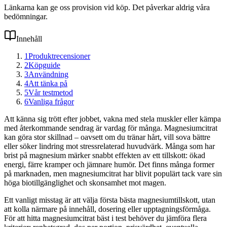
Länkarna kan ge oss provision vid köp. Det påverkar aldrig våra
bedömningar.
Innehåll
1
Produktrecensioner
2
Köpguide
3
Användning
4
Att tänka på
5
Vår testmetod
6
Vanliga frågor
Att känna sig trött efter jobbet, vakna med stela muskler eller kämpa
med återkommande sendrag är vardag för många. Magnesiumcitrat
kan göra stor skillnad – oavsett om du tränar hårt, vill sova bättre
eller söker lindring mot stressrelaterad huvudvärk. Många som har
brist på magnesium märker snabbt effekten av ett tillskott: ökad
energi, färre kramper och jämnare humör. Det finns många former
på marknaden, men magnesiumcitrat har blivit populärt tack vare sin
höga biotillgänglighet och skonsamhet mot magen.
Ett vanligt misstag är att välja första bästa magnesiumtillskott, utan
att kolla närmare på innehåll, dosering eller upptagningsförmåga.
För att hitta magnesiumcitrat bäst i test behöver du jämföra flera