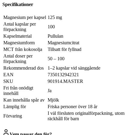
Specifikationer
Magnesium per kapsel
125 mg
Antal kapslar per
100
förpackning
Kapselmaterial
Pullulan
Magnesiumform
Magnesiumcitrat
MCT från kokosolja
Tillsatt för fyllnad
Antal doser per
50 – 100
förpackning
Rekommenderad dos
1–2 kapslar vid sänggående
EAN
7350132942321
SKU
901914.MASTER
Fri från onödigt
Ja
innehåll
Kan innehålla spår av
Mjölk
Lämplig för
Friska personer över 18 år
I väl försluten originalförpackning, utom
Förvaring
räckhåll för barn
Vem passar den för?