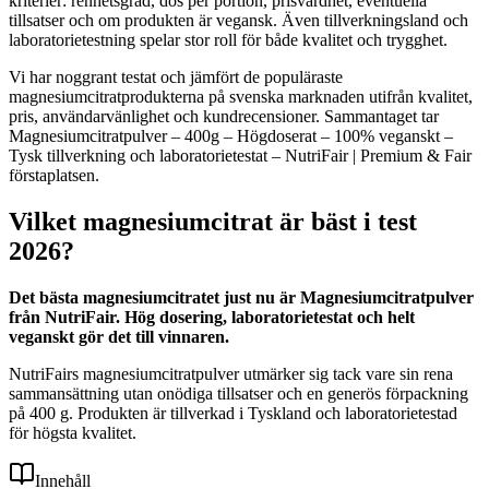
kriterier: renhetsgrad, dos per portion, prisvärdhet, eventuella
tillsatser och om produkten är vegansk. Även tillverkningsland och
laboratorietestning spelar stor roll för både kvalitet och trygghet.
Vi har noggrant testat och jämfört de populäraste
magnesiumcitratprodukterna på svenska marknaden utifrån kvalitet,
pris, användarvänlighet och kundrecensioner. Sammantaget tar
Magnesiumcitratpulver – 400g – Högdoserat – 100% veganskt –
Tysk tillverkning och laboratorietestat – NutriFair | Premium & Fair
förstaplatsen.
Vilket magnesiumcitrat är bäst i test
2026?
Det bästa magnesiumcitratet just nu är Magnesiumcitratpulver
från NutriFair. Hög dosering, laboratorietestat och helt
veganskt gör det till vinnaren.
NutriFairs magnesiumcitratpulver utmärker sig tack vare sin rena
sammansättning utan onödiga tillsatser och en generös förpackning
på 400 g. Produkten är tillverkad i Tyskland och laboratorietestad
för högsta kvalitet.
Innehåll