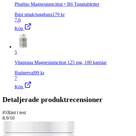
Pharbio Magnesiumcitrat + B6 Tuggtabletter
Bäst smak/tuggbara
179
kr
7.6
Köp
5
Vitaprana Magnesiumcitrat 125 mg, 100 kapslar
Budgetval
99
kr
7
Köp
Detaljerade produktrecensioner
#
1
Bäst i test
8.9
/10