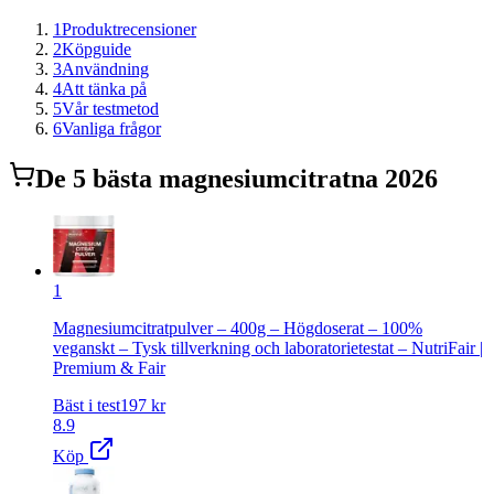
1
Produktrecensioner
2
Köpguide
3
Användning
4
Att tänka på
5
Vår testmetod
6
Vanliga frågor
De
5
bästa
magnesiumcitrat
na 2026
1
Magnesiumcitratpulver – 400g – Högdoserat – 100%
veganskt – Tysk tillverkning och laboratorietestat – NutriFair |
Premium & Fair
Bäst i test
197
kr
8.9
Köp