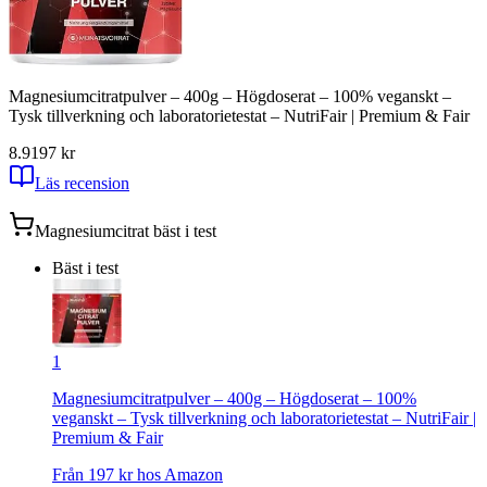
Magnesiumcitratpulver – 400g – Högdoserat – 100% veganskt –
Tysk tillverkning och laboratorietestat – NutriFair | Premium & Fair
8.9
197
kr
Läs recension
Magnesiumcitrat
bäst i test
Bäst i test
1
Magnesiumcitratpulver – 400g – Högdoserat – 100%
veganskt – Tysk tillverkning och laboratorietestat – NutriFair |
Premium & Fair
Från
197
kr hos
Amazon