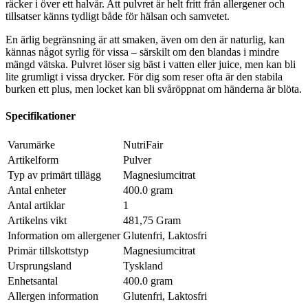
räcker i över ett halvår. Att pulvret är helt fritt från allergener och
tillsatser känns tydligt både för hälsan och samvetet.
En ärlig begränsning är att smaken, även om den är naturlig, kan
kännas något syrlig för vissa – särskilt om den blandas i mindre
mängd vätska. Pulvret löser sig bäst i vatten eller juice, men kan bli
lite grumligt i vissa drycker. För dig som reser ofta är den stabila
burken ett plus, men locket kan bli svåröppnat om händerna är blöta.
Specifikationer
Varumärke
NutriFair
Artikelform
Pulver
Typ av primärt tillägg
Magnesiumcitrat
Antal enheter
400.0 gram
Antal artiklar
1
Artikelns vikt
481,75 Gram
Information om allergener
Glutenfri, Laktosfri
Primär tillskottstyp
Magnesiumcitrat
Ursprungsland
Tyskland
Enhetsantal
400.0 gram
Allergen information
Glutenfri, Laktosfri