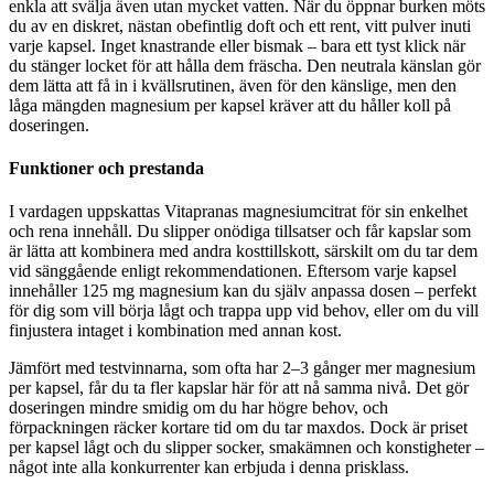
enkla att svälja även utan mycket vatten. När du öppnar burken möts
du av en diskret, nästan obefintlig doft och ett rent, vitt pulver inuti
varje kapsel. Inget knastrande eller bismak – bara ett tyst klick när
du stänger locket för att hålla dem fräscha. Den neutrala känslan gör
dem lätta att få in i kvällsrutinen, även för den känslige, men den
låga mängden magnesium per kapsel kräver att du håller koll på
doseringen.
Funktioner och prestanda
I vardagen uppskattas Vitapranas magnesiumcitrat för sin enkelhet
och rena innehåll. Du slipper onödiga tillsatser och får kapslar som
är lätta att kombinera med andra kosttillskott, särskilt om du tar dem
vid sänggående enligt rekommendationen. Eftersom varje kapsel
innehåller 125 mg magnesium kan du själv anpassa dosen – perfekt
för dig som vill börja lågt och trappa upp vid behov, eller om du vill
finjustera intaget i kombination med annan kost.
Jämfört med testvinnarna, som ofta har 2–3 gånger mer magnesium
per kapsel, får du ta fler kapslar här för att nå samma nivå. Det gör
doseringen mindre smidig om du har högre behov, och
förpackningen räcker kortare tid om du tar maxdos. Dock är priset
per kapsel lågt och du slipper socker, smakämnen och konstigheter –
något inte alla konkurrenter kan erbjuda i denna prisklass.