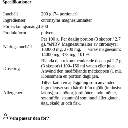
Specifikationer
Innehåll
200 g (74 portioner)
Ingredienser
citronsyras magnesiumsalter
Förpackningsmängd
200
Produktform
pulver
Per 100 g, Per daglig portion (3 skopor / 2,7
g), %NRV Magnesiumsalter av citronsyra:
Näringsinnehåll
100000 mg, 2700 mg, — varav magnesium:
14000 mg, 378 mg, 101 %
Blanda den rekommenderade dosen på 2,7 g
(3 skopor) i 100–150 ml vatten eller juice.
Dosering
Använd den medföljande måttkoppen (1 ml).
Konsumera en portion dagligen.
Tillverkad i en anläggning som använder
ingredienser som härrör från mjölk (inklusive
Allergener
laktos), sojabönor, jordnötter, andra nötter,
sesamfrön, spannmål som innehåller gluten,
ägg, skaldjur och fisk.
Vem passar den för?