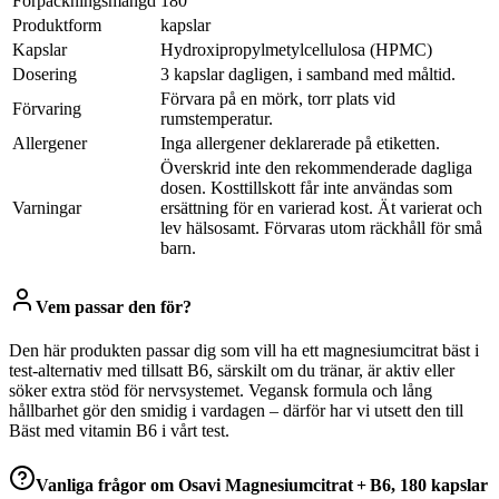
Förpackningsmängd
180
Produktform
kapslar
Kapslar
Hydroxipropylmetylcellulosa (HPMC)
Dosering
3 kapslar dagligen, i samband med måltid.
Förvara på en mörk, torr plats vid
Förvaring
rumstemperatur.
Allergener
Inga allergener deklarerade på etiketten.
Överskrid inte den rekommenderade dagliga
dosen. Kosttillskott får inte användas som
Varningar
ersättning för en varierad kost. Ät varierat och
lev hälsosamt. Förvaras utom räckhåll för små
barn.
Vem passar den för?
Den här produkten passar dig som vill ha ett magnesiumcitrat bäst i
test-alternativ med tillsatt B6, särskilt om du tränar, är aktiv eller
söker extra stöd för nervsystemet. Vegansk formula och lång
hållbarhet gör den smidig i vardagen – därför har vi utsett den till
Bäst med vitamin B6 i vårt test.
Vanliga frågor om
Osavi Magnesiumcitrat + B6, 180 kapslar