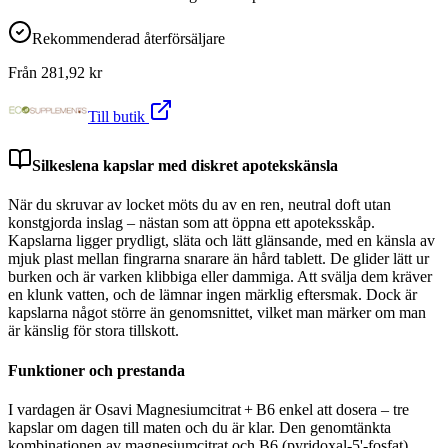
Rekommenderad återförsäljare
Från
281,92
kr
Till butik
Silkeslena kapslar med diskret apotekskänsla
När du skruvar av locket möts du av en ren, neutral doft utan
konstgjorda inslag – nästan som att öppna ett apoteksskåp.
Kapslarna ligger prydligt, släta och lätt glänsande, med en känsla av
mjuk plast mellan fingrarna snarare än hård tablett. De glider lätt ur
burken och är varken klibbiga eller dammiga. Att svälja dem kräver
en klunk vatten, och de lämnar ingen märklig eftersmak. Dock är
kapslarna något större än genomsnittet, vilket man märker om man
är känslig för stora tillskott.
Funktioner och prestanda
I vardagen är Osavi Magnesiumcitrat + B6 enkel att dosera – tre
kapslar om dagen till maten och du är klar. Den genomtänkta
kombinationen av magnesiumcitrat och B6 (pyridoxal-5'-fosfat)