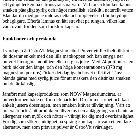
ett tydligt tecken på citronsyrans närvaro. Vid första klunken känns
smaken påtagligt syrlig och något metallisk, särskilt i naturellt vatten.
Blandar du med juice mildras detta och upplevelsen blir betydligt
behagligare. Efteråt lämnas en lätt strävhet på tungan, vilket kan
vara ovant för den som föredrar kapslar.
Funktioner och prestanda
I vardagen är OstroVit Magnesiumcitrat Pulver ett flexibelt tillskott:
du doserar enkelt med den lilla måttkoppen och kan smyga ner
pulvret i morgonsmoothien eller ett glas juice. Med 74 portioner i en
burk räcker den länge, och den höga koncentrationen (378 mg
magnesium per dos) täcker det dagliga behovet effektivt. Tips:
blanda gärna med syrlig juice för att maskera den distinkta smaken
om du är känslig.
Jämfört med kapselprodukter, som NOW Magnesiumcitrat, är
pulverformen både en för- och nackdel. Du får mer frihet och kan
enkelt justera doseringen, men smaken kräver tillvänjning. Värt att
notera är också att produkten tillverkas i en anläggning som hanterar
allergener som mjölk och nötter – viktigt för dig med överkänslighet.
För dig som söker smidighet på språng kan kapslar vara ett enklare
alternativ, men som prisvärt pulver är OstroVit svårslaget.