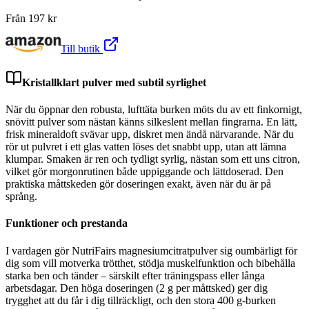
Från
197
kr
Till butik
Kristallklart pulver med subtil syrlighet
När du öppnar den robusta, lufttäta burken möts du av ett finkornigt,
snövitt pulver som nästan känns silkeslent mellan fingrarna. En lätt,
frisk mineraldoft svävar upp, diskret men ändå närvarande. När du
rör ut pulvret i ett glas vatten löses det snabbt upp, utan att lämna
klumpar. Smaken är ren och tydligt syrlig, nästan som ett uns citron,
vilket gör morgonrutinen både uppiggande och lättdoserad. Den
praktiska måttskeden gör doseringen exakt, även när du är på
språng.
Funktioner och prestanda
I vardagen gör NutriFairs magnesiumcitratpulver sig oumbärligt för
dig som vill motverka trötthet, stödja muskelfunktion och bibehålla
starka ben och tänder – särskilt efter träningspass eller långa
arbetsdagar. Den höga doseringen (2 g per måttsked) ger dig
trygghet att du får i dig tillräckligt, och den stora 400 g-burken