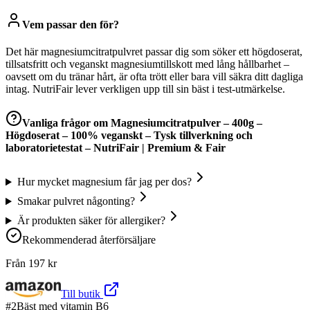
Vem passar den för?
Det här magnesiumcitratpulvret passar dig som söker ett högdoserat,
tillsatsfritt och veganskt magnesiumtillskott med lång hållbarhet –
oavsett om du tränar hårt, är ofta trött eller bara vill säkra ditt dagliga
intag. NutriFair lever verkligen upp till sin bäst i test-utmärkelse.
Vanliga frågor om
Magnesiumcitratpulver – 400g –
Högdoserat – 100% veganskt – Tysk tillverkning och
laboratorietestat – NutriFair | Premium & Fair
Hur mycket magnesium får jag per dos?
Smakar pulvret någonting?
Är produkten säker för allergiker?
Rekommenderad återförsäljare
Från
197
kr
Till butik
#
2
Bäst med vitamin B6