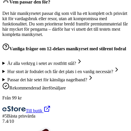
Vem passar den för?
Det här manikyrsetet passar dig som vill ha ett komplett och prisvärt
kit för vardagsbruk eller resor, utan att kompromissa med
funktionalitet. Du som prioriterar bredd framför premiummaterial får
här mycket för pengarna – därför har vi utsett det till testets mest
kompletta manikyrset.
Vanliga frågor om
12-delars manikyrset med stilrent fodral
Är alla verktyg i setet av rostfritt stål?
Hur stort är fodralet och får det plats i en vanlig necessär?
Passar det här setet för känsliga nagelband?
Rekommenderad återförsäljare
Från
99
kr
Till butik
#
5
Bästa prisvärda
7.4
/10