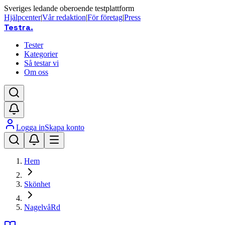
Sveriges ledande oberoende testplattform
Hjälpcenter
|
Vår redaktion
|
För företag
|
Press
Testra
.
Tester
Kategorier
Så testar vi
Om oss
Logga in
Skapa konto
Hem
Skönhet
NagelvåRd