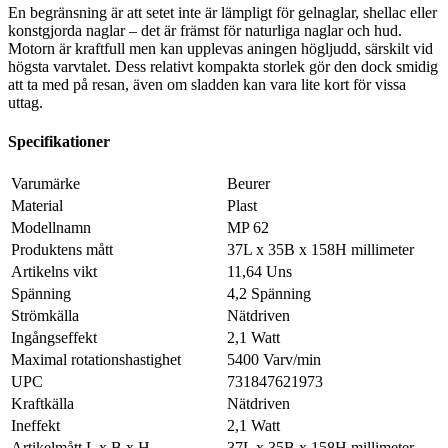
En begränsning är att setet inte är lämpligt för gelnaglar, shellac eller
konstgjorda naglar – det är främst för naturliga naglar och hud.
Motorn är kraftfull men kan upplevas aningen högljudd, särskilt vid
högsta varvtalet. Dess relativt kompakta storlek gör den dock smidig
att ta med på resan, även om sladden kan vara lite kort för vissa
uttag.
Specifikationer
Varumärke
Beurer
Material
Plast
Modellnamn
MP 62
Produktens mått
37L x 35B x 158H millimeter
Artikelns vikt
11,64 Uns
Spänning
4,2 Spänning
Strömkälla
Nätdriven
Ingångseffekt
2,1 Watt
Maximal rotationshastighet
5400 Varv/min
UPC
731847621973
Kraftkälla
Nätdriven
Ineffekt
2,1 Watt
Artikelmått L x B x H
37L x 35B x 158H millimeter