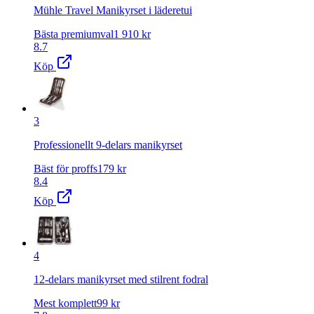
Mühle Travel Manikyrset i läderetui
Bästa premiumval
1 910
kr
8.7
Köp
3
Professionellt 9-delars manikyrset
Bäst för proffs
179
kr
8.4
Köp
4
12-delars manikyrset med stilrent fodral
Mest komplett
99
kr