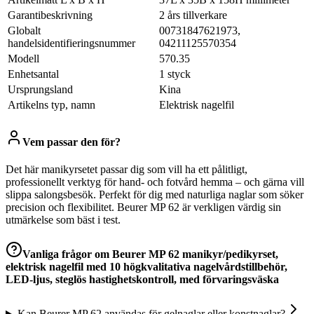
Garantibeskrivning
2 års tillverkare
Globalt
00731847621973,
handelsidentifieringsnummer
04211125570354
Modell
570.35
Enhetsantal
1 styck
Ursprungsland
Kina
Artikelns typ, namn
Elektrisk nagelfil
Vem passar den för?
Det här manikyrsetet passar dig som vill ha ett pålitligt,
professionellt verktyg för hand- och fotvård hemma – och gärna vill
slippa salongsbesök. Perfekt för dig med naturliga naglar som söker
precision och flexibilitet. Beurer MP 62 är verkligen värdig sin
utmärkelse som bäst i test.
Vanliga frågor om
Beurer MP 62 manikyr/pedikyrset,
elektrisk nagelfil med 10 högkvalitativa nagelvårdstillbehör,
LED-ljus, steglös hastighetskontroll, med förvaringsväska
Kan Beurer MP 62 användas för gelnaglar eller konstnaglar?