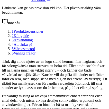
Länkarna kan ge oss provision vid köp. Det påverkar aldrig våra
bedömningar.
Innehåll
1
Produktrecensioner
2
Köpguide
3
Användning
4
Att tänka på
5
Vår testmetod
6
Vanliga frågor
Tänk dig att du njuter av en lugn stund hemma, filar naglarna och
får salongskänsla utan stressen att boka tid. Eller att du snabbt fixar
till naglarna innan en viktig intervju – och känner dig både
välvårdad och självsäker. Kanske vill du piffa till händer och fötter
inför en resa, men slippa släpa med dig en hel arsenal av verktyg. Ett
riktigt bra manikyrset kan förvandla vardagliga ögonblick till små
stunder av lyx, oavsett om du är hemma, på jobbet eller på språng.
Ett vanligt misstag är att välja ett manikyrset enbart efter pris eller
antal delar, och missa viktiga detaljer som kvalitet, ergonomi och
användarvänlighet. För att hitta det bästa manikyrsetet ska du