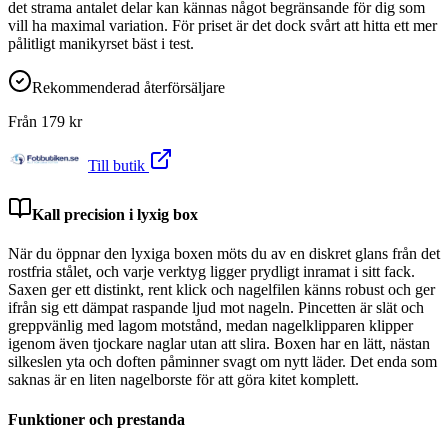
det strama antalet delar kan kännas något begränsande för dig som
vill ha maximal variation. För priset är det dock svårt att hitta ett mer
pålitligt manikyrset bäst i test.
Rekommenderad återförsäljare
Från
179
kr
Till butik
Kall precision i lyxig box
När du öppnar den lyxiga boxen möts du av en diskret glans från det
rostfria stålet, och varje verktyg ligger prydligt inramat i sitt fack.
Saxen ger ett distinkt, rent klick och nagelfilen känns robust och ger
ifrån sig ett dämpat raspande ljud mot nageln. Pincetten är slät och
greppvänlig med lagom motstånd, medan nagelklipparen klipper
igenom även tjockare naglar utan att slira. Boxen har en lätt, nästan
silkeslen yta och doften påminner svagt om nytt läder. Det enda som
saknas är en liten nagelborste för att göra kitet komplett.
Funktioner och prestanda