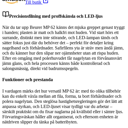
Till butik
Precisionsfilning med proffskänsla och LED-ljus
När du tar upp Beurer MP 62 känns det mjuka greppet genast tryggt
i handen; plasten är matt och halkfri mot huden. Vid start hörs ett
surrande, distinkt men inte störande, och LED-lampan tänds och
sätter fokus just där du behöver det – perfekt för detaljer kring
nagelband och förhårdnader. Safirfilens yta är sträv men ändå jämn,
och du känner hur den slipar ner ojämnheter utan att rispa huden.
Efter en omgång med polerhuvudet får nagelytan en förvånansvärt
jämn glans, och hela processen känns både kontrollerad och
salongsmässig, direkt vid badrumsspegeln.
Funktioner och prestanda
I vardagen märks det hur versatil MP 62 är: med tio olika tillbehör
kan du enkelt växla mellan att fila, forma, ta bort förhårdnader och
polera nagelytan. Den steglösa hastighetsregleringen gör det lätt att
anpassa styrkan, och LED-ljuset visar tydligt var du arbetar –
särskilt praktiskt om du fixar naglarna på kvällstid eller i sämre ljus.
Förvaringsväskan håller allt organiserat, och eftersom enheten är
nätdriven slipper du tänka på batteribyten.