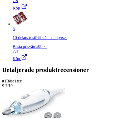
7.8
Köp
5
10-delars rostfritt stål manikyrset
Bästa prisvärda
99
kr
7.4
Köp
Detaljerade produktrecensioner
#
1
Bäst i test
9.3
/10