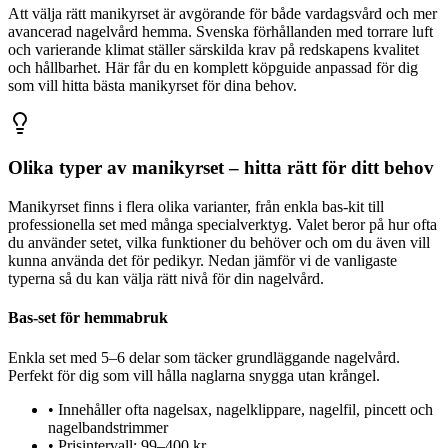
Att välja rätt manikyrset är avgörande för både vardagsvård och mer
avancerad nagelvård hemma. Svenska förhållanden med torrare luft
och varierande klimat ställer särskilda krav på redskapens kvalitet
och hållbarhet. Här får du en komplett köpguide anpassad för dig
som vill hitta bästa manikyrset för dina behov.
Olika typer av manikyrset – hitta rätt för ditt behov
Manikyrset finns i flera olika varianter, från enkla bas-kit till
professionella set med många specialverktyg. Valet beror på hur ofta
du använder setet, vilka funktioner du behöver och om du även vill
kunna använda det för pedikyr. Nedan jämför vi de vanligaste
typerna så du kan välja rätt nivå för din nagelvård.
Bas-set för hemmabruk
Enkla set med 5–6 delar som täcker grundläggande nagelvård.
Perfekt för dig som vill hålla naglarna snygga utan krångel.
•
Innehåller ofta nagelsax, nagelklippare, nagelfil, pincett och
nagelbandstrimmer
•
Prisintervall: 99–400 kr