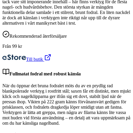
tack vare sitt imponerande innehåll – här finns verktyg för de flesta
nagel- och hudvårdsbehov. Den största styrkan är mängden
funktionella delar samlade i ett stilrent, brunt fodral. En liten nackdel
är dock att känslan i verktygen inte riktigt når upp till de dyrare
alternativen i vårt manikyrset bäst i test.
Rekommenderad återförsäljare
Från
99
kr
Till butik
Fullmatat fodral med robust känsla
När du öppnar det bruna fodralet möts du av en prydlig rad
blankpolerade verktyg i rostfritt stål; saxen får ett distinkt, men mjukt
klick och nagelklipparna ger ifrån sig ett dovt, stabilt ljud när de
pressas ihop. Vikten på 222 gram känns förvånansvärt gedigen för
prisklassen, och fodralets dragkedja löper smidigt utan att fastna.
Verktygen är lätta att greppa, men några av filarna känns lite vassa
mot huden vid första användning – en detalj att vara uppmärksam på
om du har känsliga nagelband.