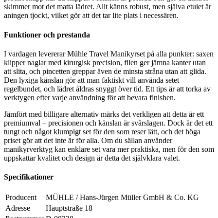
skimmer mot det matta lädret. Allt känns robust, men själva etuiet är
aningen tjockt, vilket gör att det tar lite plats i necessären.
Funktioner och prestanda
I vardagen levererar Mühle Travel Manikyrset på alla punkter: saxen
klipper naglar med kirurgisk precision, filen ger jämna kanter utan
att slita, och pincetten greppar även de minsta stråna utan att glida.
Den lyxiga känslan gör att man faktiskt vill använda setet
regelbundet, och lädret åldras snyggt över tid. Ett tips är att torka av
verktygen efter varje användning för att bevara finishen.
Jämfört med billigare alternativ märks det verkligen att detta är ett
premiumval – precisionen och känslan är svårslagen. Dock är det ett
tungt och något klumpigt set för den som reser lätt, och det höga
priset gör att det inte är för alla. Om du sällan använder
manikyrverktyg kan enklare set vara mer praktiska, men för den som
uppskattar kvalitet och design är detta det självklara valet.
Specifikationer
Producent
MÜHLE / Hans-Jürgen Müller GmbH & Co. KG
Adresse
Hauptstraße 18