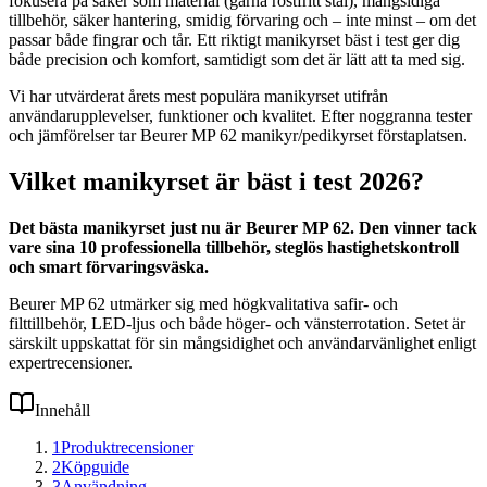
fokusera på saker som material (gärna rostfritt stål), mångsidiga
tillbehör, säker hantering, smidig förvaring och – inte minst – om det
passar både fingrar och tår. Ett riktigt manikyrset bäst i test ger dig
både precision och komfort, samtidigt som det är lätt att ta med sig.
Vi har utvärderat årets mest populära manikyrset utifrån
användarupplevelser, funktioner och kvalitet. Efter noggranna tester
och jämförelser tar Beurer MP 62 manikyr/pedikyrset förstaplatsen.
Vilket manikyrset är bäst i test 2026?
Det bästa manikyrset just nu är Beurer MP 62. Den vinner tack
vare sina 10 professionella tillbehör, steglös hastighetskontroll
och smart förvaringsväska.
Beurer MP 62 utmärker sig med högkvalitativa safir- och
filttillbehör, LED-ljus och både höger- och vänsterrotation. Setet är
särskilt uppskattat för sin mångsidighet och användarvänlighet enligt
expertrecensioner.
Innehåll
1
Produktrecensioner
2
Köpguide
3
Användning