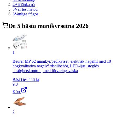
4
Att tänka på
5
Vår testmetod
6
Vanliga frågor
De
5
bästa
manikyrset
na 2026
1
Beurer MP 62 manikyr/pedikyrset, elektrisk nagelfil med 10
högkvalitativa nagelvårdstillbehör, LED-ljus, steglös
hastighetskontroll, med förvaringsväska
Bäst i test
556
kr
9.3
Köp
2