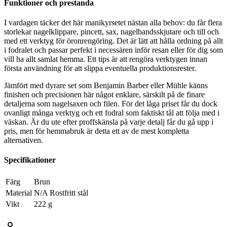
Funktioner och prestanda
I vardagen täcker det här manikyrsetet nästan alla behov: du får flera
storlekar nagelklippare, pincett, sax, nagelbandsskjutare och till och
med ett verktyg för öronrengöring. Det är lätt att hålla ordning på allt
i fodralet och passar perfekt i necessären inför resan eller för dig som
vill ha allt samlat hemma. Ett tips är att rengöra verktygen innan
första användning för att slippa eventuella produktionsrester.
Jämfört med dyrare set som Benjamin Barber eller Mühle känns
finishen och precisionen här något enklare, särskilt på de finare
detaljerna som nagelsaxen och filen. För det låga priset får du dock
ovanligt många verktyg och ett fodral som faktiskt tål att följa med i
väskan. Är du ute efter proffskänsla på varje detalj får du gå upp i
pris, men för hemmabruk är detta ett av de mest kompletta
alternativen.
Specifikationer
Färg
Brun
Material
N/A Rostfritt stål
Vikt
222 g