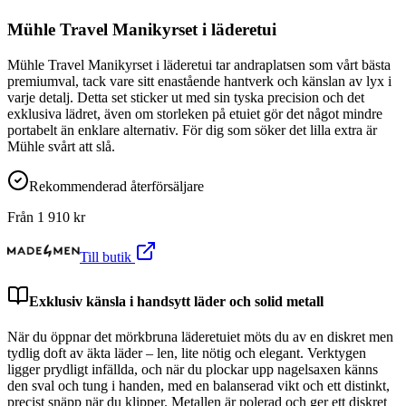
Mühle Travel Manikyrset i läderetui
Mühle Travel Manikyrset i läderetui tar andraplatsen som vårt bästa
premiumval, tack vare sitt enastående hantverk och känslan av lyx i
varje detalj. Detta set sticker ut med sin tyska precision och det
exklusiva lädret, även om storleken på etuiet gör det något mindre
portabelt än enklare alternativ. För dig som söker det lilla extra är
Mühle svårt att slå.
Rekommenderad återförsäljare
Från
1 910
kr
Till butik
Exklusiv känsla i handsytt läder och solid metall
När du öppnar det mörkbruna läderetuiet möts du av en diskret men
tydlig doft av äkta läder – len, lite nötig och elegant. Verktygen
ligger prydligt infällda, och när du plockar upp nagelsaxen känns
den sval och tung i handen, med en balanserad vikt och ett distinkt,
precist snäpp när du klipper. Metallen är polerad och ger ett diskret