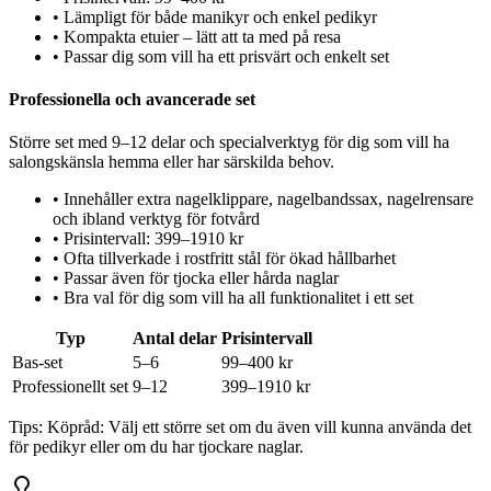
•
Lämpligt för både manikyr och enkel pedikyr
•
Kompakta etuier – lätt att ta med på resa
•
Passar dig som vill ha ett prisvärt och enkelt set
Professionella och avancerade set
Större set med 9–12 delar och specialverktyg för dig som vill ha
salongskänsla hemma eller har särskilda behov.
•
Innehåller extra nagelklippare, nagelbandssax, nagelrensare
och ibland verktyg för fotvård
•
Prisintervall: 399–1910 kr
•
Ofta tillverkade i rostfritt stål för ökad hållbarhet
•
Passar även för tjocka eller hårda naglar
•
Bra val för dig som vill ha all funktionalitet i ett set
Typ
Antal delar
Prisintervall
Bas-set
5–6
99–400 kr
Professionellt set
9–12
399–1910 kr
Tips:
Köpråd: Välj ett större set om du även vill kunna använda det
för pedikyr eller om du har tjockare naglar.