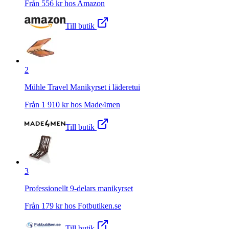
Från
556
kr hos
Amazon
Till butik
2
Mühle Travel Manikyrset i läderetui
Från
1 910
kr hos
Made4men
Till butik
3
Professionellt 9-delars manikyrset
Från
179
kr hos
Fotbutiken.se
Till butik