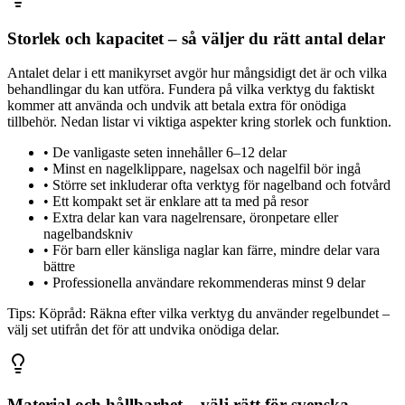
Storlek och kapacitet – så väljer du rätt antal delar
Antalet delar i ett manikyrset avgör hur mångsidigt det är och vilka
behandlingar du kan utföra. Fundera på vilka verktyg du faktiskt
kommer att använda och undvik att betala extra för onödiga
tillbehör. Nedan listar vi viktiga aspekter kring storlek och funktion.
•
De vanligaste seten innehåller 6–12 delar
•
Minst en nagelklippare, nagelsax och nagelfil bör ingå
•
Större set inkluderar ofta verktyg för nagelband och fotvård
•
Ett kompakt set är enklare att ta med på resor
•
Extra delar kan vara nagelrensare, öronpetare eller
nagelbandskniv
•
För barn eller känsliga naglar kan färre, mindre delar vara
bättre
•
Professionella användare rekommenderas minst 9 delar
Tips:
Köpråd: Räkna efter vilka verktyg du använder regelbundet –
välj set utifrån det för att undvika onödiga delar.
Material och hållbarhet – välj rätt för svenska