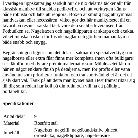
I vardagen uppskattar jag särskilt hur de nio delarna täcker allt från
klassisk manikyr till snabba pedikyrfix, och att verktygen känns
både robusta och lätta att rengöra. Boxen är smidig nog att rymmas i
handväskan eller necessären, vilket gör det här manikyrsetet till en
favorit på resan – särskilt tack vare den snabba leveransen från
Fotbutiken.se. Nagelsaxen och nagelklipparen är skarpa och exakta,
vilket minskar risken för flisade naglar och gör hemmamanikyren
både snabb och snygg.
Begränsningen ligger i antalet delar – saknar du specialverktyg som
nagelborste eller extra filar finns mer kompletta (men ofta bulkigare)
set. Jämfört med dyrare premiumalternativ som Mühle-setet får du
här en något enklare finish på detaljerna, men för proffs eller vana
användare som prioriterar funktion och transportvänlighet är det ett
självklart val. Tänk på att detta manikyrset bäst i test främst riktar sig
till dig som redan har koll på din rutin och vill ha ett pålitligt,
portabelt kit.
Specifikationer
Antal delar
9
Material
Rostfritt stål
Nagelsax, nagelfil, nagelbandskniv, pincett,
Innehåll
öronsticka, nagelklippare, nagelrensare