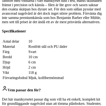
Jämfört med vinnarna i vårt manikyrset bäst i test, märks skillnaden
främst i precision och känsla – filen är lite grov och saxen saknar
den exakta skärpan hos dyrare set. För den som sällan pysslar med
avancerad nagelvård är det dock inget större problem. Förvänta dig
inte samma premiumkänsla som hos Benjamin Barber eller Mühle,
men sett till priset är det ändå ett av de mest prisvärda alternativen.
Specifikationer
Antal delar
10
Material
Rostfritt stål och PU-läder
Färg
Svart
Bredd
10 cm
Djup
6 cm
Höjd
2 cm
Vikt
118 g
Förvaringsfodral
Mjuk, kolfibermönstrad
Vem passar den för?
Det här manikyrsetet passar dig som vill ha ett enkelt, komplett kit
för grundläggande nagelvård utan att tömma plånboken. Studenter,