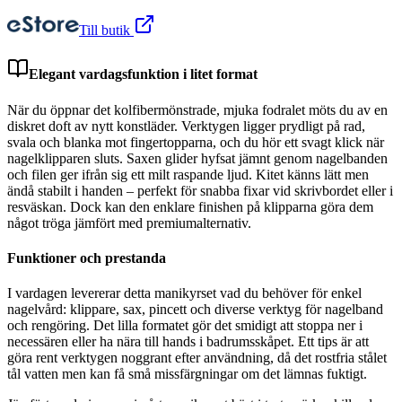
Till butik
Elegant vardagsfunktion i litet format
När du öppnar det kolfibermönstrade, mjuka fodralet möts du av en
diskret doft av nytt konstläder. Verktygen ligger prydligt på rad,
svala och blanka mot fingertopparna, och du hör ett svagt klick när
nagelklipparen sluts. Saxen glider hyfsat jämnt genom nagelbanden
och filen ger ifrån sig ett milt raspande ljud. Kitet känns lätt men
ändå stabilt i handen – perfekt för snabba fixar vid skrivbordet eller i
resväskan. Dock kan den enklare finishen på klipparna göra dem
något tröga jämfört med premiumalternativ.
Funktioner och prestanda
I vardagen levererar detta manikyrset vad du behöver för enkel
nagelvård: klippare, sax, pincett och diverse verktyg för nagelband
och rengöring. Det lilla formatet gör det smidigt att stoppa ner i
necessären eller ha nära till hands i badrumsskåpet. Ett tips är att
göra rent verktygen noggrant efter användning, då det rostfria stålet
tål vatten men kan få små missfärgningar om det lämnas fuktigt.