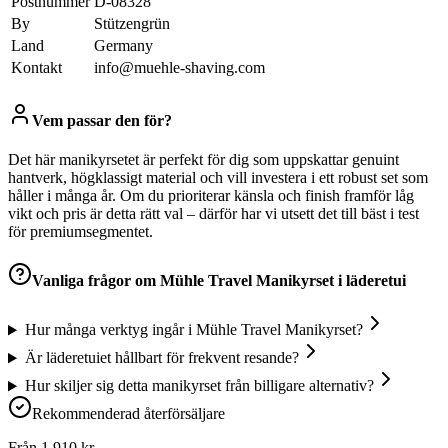
Postnummer
D-08328
By
Stützengrün
Land
Germany
Kontakt
info@muehle-shaving.com
Vem passar den för?
Det här manikyrsetet är perfekt för dig som uppskattar genuint
hantverk, högklassigt material och vill investera i ett robust set som
håller i många år. Om du prioriterar känsla och finish framför låg
vikt och pris är detta rätt val – därför har vi utsett det till bäst i test
för premiumsegmentet.
Vanliga frågor om
Mühle Travel Manikyrset i läderetui
Hur många verktyg ingår i Mühle Travel Manikyrset?
Är läderetuiet hållbart för frekvent resande?
Hur skiljer sig detta manikyrset från billigare alternativ?
Rekommenderad återförsäljare
Från
1 910
kr