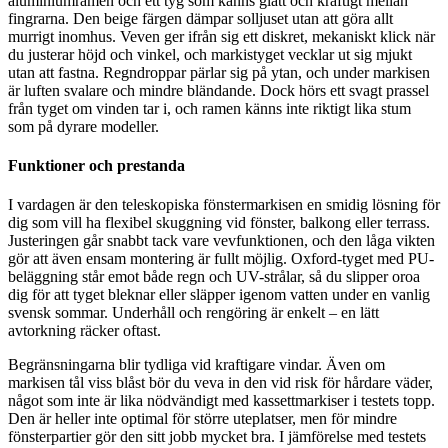
aluminiumramen och ett tyg som känns glatt och kraftigt mellan
fingrarna. Den beige färgen dämpar solljuset utan att göra allt
murrigt inomhus. Veven ger ifrån sig ett diskret, mekaniskt klick när
du justerar höjd och vinkel, och markistyget vecklar ut sig mjukt
utan att fastna. Regndroppar pärlar sig på ytan, och under markisen
är luften svalare och mindre bländande. Dock hörs ett svagt prassel
från tyget om vinden tar i, och ramen känns inte riktigt lika stum
som på dyrare modeller.
Funktioner och prestanda
I vardagen är den teleskopiska fönstermarkisen en smidig lösning för
dig som vill ha flexibel skuggning vid fönster, balkong eller terrass.
Justeringen går snabbt tack vare vevfunktionen, och den låga vikten
gör att även ensam montering är fullt möjlig. Oxford-tyget med PU-
beläggning står emot både regn och UV-strålar, så du slipper oroa
dig för att tyget bleknar eller släpper igenom vatten under en vanlig
svensk sommar. Underhåll och rengöring är enkelt – en lätt
avtorkning räcker oftast.
Begränsningarna blir tydliga vid kraftigare vindar. Även om
markisen tål viss blåst bör du veva in den vid risk för hårdare väder,
något som inte är lika nödvändigt med kassettmarkiser i testets topp.
Den är heller inte optimal för större uteplatser, men för mindre
fönsterpartier gör den sitt jobb mycket bra. I jämförelse med testets