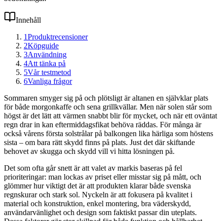
Innehåll
1
Produktrecensioner
2
Köpguide
3
Användning
4
Att tänka på
5
Vår testmetod
6
Vanliga frågor
Sommaren smyger sig på och plötsligt är altanen en självklar plats
för både morgonkaffe och sena grillkvällar. Men när solen står som
högst är det lätt att värmen snabbt blir för mycket, och när ett oväntat
regn drar in kan eftermiddagsfikat behöva räddas. För många är
också vårens första solstrålar på balkongen lika härliga som höstens
sista – om bara rätt skydd finns på plats. Just det där skiftande
behovet av skugga och skydd vill vi hitta lösningen på.
Det som ofta går snett är att valet av markis baseras på fel
prioriteringar: man lockas av priset eller misstar sig på mått, och
glömmer hur viktigt det är att produkten klarar både svenska
regnskurar och stark sol. Nyckeln är att fokusera på kvalitet i
material och konstruktion, enkel montering, bra väderskydd,
användarvänlighet och design som faktiskt passar din uteplats.