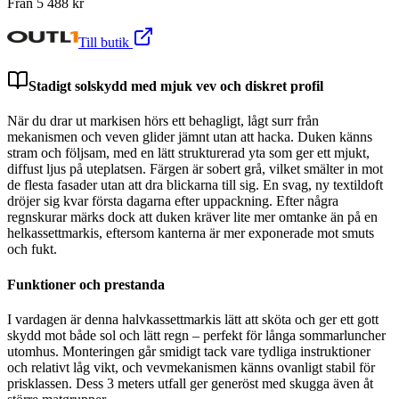
Från
5 488
kr
Till butik
Stadigt solskydd med mjuk vev och diskret profil
När du drar ut markisen hörs ett behagligt, lågt surr från
mekanismen och veven glider jämnt utan att hacka. Duken känns
stram och följsam, med en lätt strukturerad yta som ger ett mjukt,
diffust ljus på uteplatsen. Färgen är sobert grå, vilket smälter in mot
de flesta fasader utan att dra blickarna till sig. En svag, ny textildoft
dröjer sig kvar första dagarna efter uppackning. Efter några
regnskurar märks dock att duken kräver lite mer omtanke än på en
helkassettmarkis, eftersom kanterna är mer exponerade mot smuts
och fukt.
Funktioner och prestanda
I vardagen är denna halvkassettmarkis lätt att sköta och ger ett gott
skydd mot både sol och lätt regn – perfekt för långa sommarluncher
utomhus. Monteringen går smidigt tack vare tydliga instruktioner
och relativt låg vikt, och vevmekanismen känns ovanligt stabil för
prisklassen. Dess 3 meters utfall ger generöst med skugga även åt