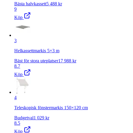
Bästa halvkassett
5 488
kr
9
Köp
3
Helkassettmarkis 5×3 m
Bäst för stora uteplatser
17 988
kr
8.7
Köp
4
Teleskopisk fönstermarkis 150×120 cm
Budgetval
1 029
kr
8.5
Köp