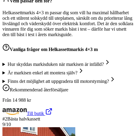
Vem passar den för?
Helkassettmarkis 4×3 m passar dig som vill ha maximal hållbarhet
och ett stilrent solskydd till uteplatsen, särskilt om du prioriterar lång
livslängd och väderskydd över elektrisk komfort. Det är den solklara
vinnaren för dig som söker markis bäst i test – därför har vi utsett
den till bäst i test i årets markisguide.
Vanliga frågor om
Helkassettmarkis 4×3 m
Hur skyddas markisduken när markisen är infälld?
Är markisen enkel att montera själv?
Finns det möjlighet att uppgradera till motorstyrning?
Rekommenderad återförsäljare
Från
14 988
kr
Till butik
#
2
Bästa halvkassett
9
/10