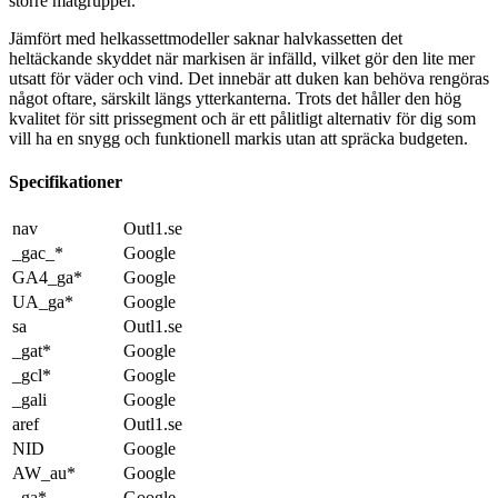
större matgrupper.
Jämfört med helkassettmodeller saknar halvkassetten det
heltäckande skyddet när markisen är infälld, vilket gör den lite mer
utsatt för väder och vind. Det innebär att duken kan behöva rengöras
något oftare, särskilt längs ytterkanterna. Trots det håller den hög
kvalitet för sitt prissegment och är ett pålitligt alternativ för dig som
vill ha en snygg och funktionell markis utan att spräcka budgeten.
Specifikationer
nav
Outl1.se
_gac_*
Google
GA4_ga*
Google
UA_ga*
Google
sa
Outl1.se
_gat*
Google
_gcl*
Google
_gali
Google
aref
Outl1.se
NID
Google
AW_au*
Google
_ga*
Google