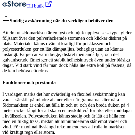
Till butik
Smidig avskärmning när du verkligen behöver den
Att dra ut sidomarkisen är en tyst och mjuk upplevelse – tyget glider
följsamt över den pulverlackerade stommen och klickar diskret på
plats. Materialet känns oväntat kraftigt för prisklassen och
polyesterduken ger ett lätt dämpat ljus, behagligt utan att kännas
instängt. Färgen är varm beige, diskret men ändå ljus, och det
galvaniserade järnet ger ett stabilt helhetsintryck även under blåsiga
dagar. Vid stark vind får man dock hålla lite extra koll på fästena, då
de kan behöva efterdras.
Funktioner och prestanda
I vardagen märks det hur ovärderlig en flexibel avskärmning kan
vara – särskilt på mindre altaner eller när grannarna sitter nära.
Sidomarkisen är enkel att fälla in och ut, och den breda duken på 4
meter räcker långt för att skapa en avskild vrå för fika eller middagar
i kvällssolen. Polyesterduken känns stadig och är lätt att hålla ren
med en fuktig trasa, medan aluminiumdelarna står emot väder och
vind. För maximal livslängd rekommenderas att rulla in markisen
vid kraftigt regn eller storm.