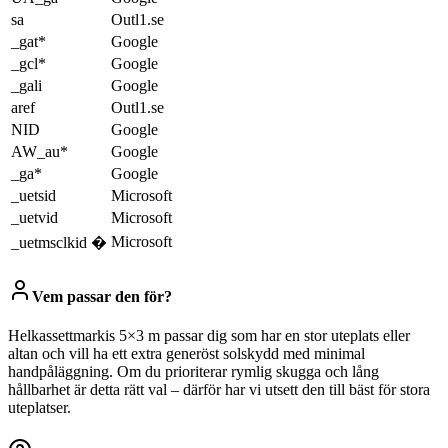
sa
Outl1.se
_gat*
Google
_gcl*
Google
_gali
Google
aref
Outl1.se
NID
Google
AW_au*
Google
_ga*
Google
_uetsid
Microsoft
_uetvid
Microsoft
Microsoft
_uetmsclkid �
Vem passar den för?
Helkassettmarkis 5×3 m passar dig som har en stor uteplats eller
altan och vill ha ett extra generöst solskydd med minimal
handpåläggning. Om du prioriterar rymlig skugga och lång
hållbarhet är detta rätt val – därför har vi utsett den till bäst för stora
uteplatser.