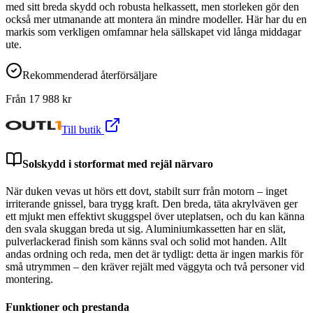
med sitt breda skydd och robusta helkassett, men storleken gör den
också mer utmanande att montera än mindre modeller. Här har du en
markis som verkligen omfamnar hela sällskapet vid långa middagar
ute.
Rekommenderad återförsäljare
Från
17 988
kr
Till butik
Solskydd i storformat med rejäl närvaro
När duken vevas ut hörs ett dovt, stabilt surr från motorn – inget
irriterande gnissel, bara trygg kraft. Den breda, täta akrylväven ger
ett mjukt men effektivt skuggspel över uteplatsen, och du kan känna
den svala skuggan breda ut sig. Aluminiumkassetten har en slät,
pulverlackerad finish som känns sval och solid mot handen. Allt
andas ordning och reda, men det är tydligt: detta är ingen markis för
små utrymmen – den kräver rejält med väggyta och två personer vid
montering.
Funktioner och prestanda