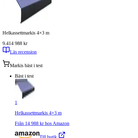
Helkassettmarkis 4×3 m
9.4
14 988
kr
Läs recension
Markis
bäst i test
Bäst i test
1
Helkassettmarkis 4×3 m
Från
14 988
kr hos
Amazon
Till butik