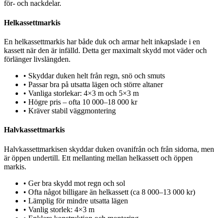
för- och nackdelar.
Helkassettmarkis
En helkassettmarkis har både duk och armar helt inkapslade i en
kassett när den är infälld. Detta ger maximalt skydd mot väder och
förlänger livslängden.
•
Skyddar duken helt från regn, snö och smuts
•
Passar bra på utsatta lägen och större altaner
•
Vanliga storlekar: 4×3 m och 5×3 m
•
Högre pris – ofta 10 000–18 000 kr
•
Kräver stabil väggmontering
Halvkassettmarkis
Halvkassettmarkisen skyddar duken ovanifrån och från sidorna, men
är öppen undertill. Ett mellanting mellan helkassett och öppen
markis.
•
Ger bra skydd mot regn och sol
•
Ofta något billigare än helkassett (ca 8 000–13 000 kr)
•
Lämplig för mindre utsatta lägen
•
Vanlig storlek: 4×3 m