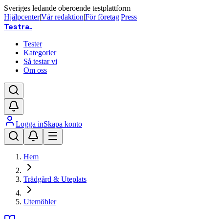
Sveriges ledande oberoende testplattform
Hjälpcenter
|
Vår redaktion
|
För företag
|
Press
Testra
.
Tester
Kategorier
Så testar vi
Om oss
Logga in
Skapa konto
Hem
Trädgård & Uteplats
Utemöbler