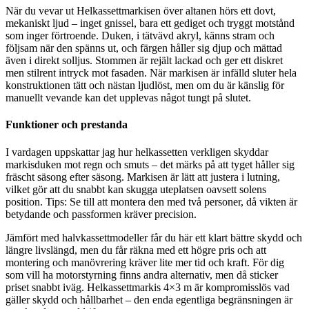
När du vevar ut Helkassettmarkisen över altanen hörs ett dovt,
mekaniskt ljud – inget gnissel, bara ett gediget och tryggt motstånd
som inger förtroende. Duken, i tätvävd akryl, känns stram och
följsam när den spänns ut, och färgen håller sig djup och mättad
även i direkt solljus. Stommen är rejält lackad och ger ett diskret
men stilrent intryck mot fasaden. När markisen är infälld sluter hela
konstruktionen tätt och nästan ljudlöst, men om du är känslig för
manuellt vevande kan det upplevas något tungt på slutet.
Funktioner och prestanda
I vardagen uppskattar jag hur helkassetten verkligen skyddar
markisduken mot regn och smuts – det märks på att tyget håller sig
fräscht säsong efter säsong. Markisen är lätt att justera i lutning,
vilket gör att du snabbt kan skugga uteplatsen oavsett solens
position. Tips: Se till att montera den med två personer, då vikten är
betydande och passformen kräver precision.
Jämfört med halvkassettmodeller får du här ett klart bättre skydd och
längre livslängd, men du får räkna med ett högre pris och att
montering och manövrering kräver lite mer tid och kraft. För dig
som vill ha motorstyrning finns andra alternativ, men då sticker
priset snabbt iväg. Helkassettmarkis 4×3 m är kompromisslös vad
gäller skydd och hållbarhet – den enda egentliga begränsningen är