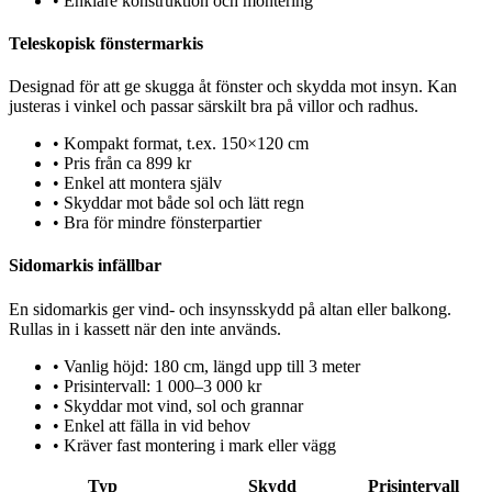
•
Enklare konstruktion och montering
Teleskopisk fönstermarkis
Designad för att ge skugga åt fönster och skydda mot insyn. Kan
justeras i vinkel och passar särskilt bra på villor och radhus.
•
Kompakt format, t.ex. 150×120 cm
•
Pris från ca 899 kr
•
Enkel att montera själv
•
Skyddar mot både sol och lätt regn
•
Bra för mindre fönsterpartier
Sidomarkis infällbar
En sidomarkis ger vind- och insynsskydd på altan eller balkong.
Rullas in i kassett när den inte används.
•
Vanlig höjd: 180 cm, längd upp till 3 meter
•
Prisintervall: 1 000–3 000 kr
•
Skyddar mot vind, sol och grannar
•
Enkel att fälla in vid behov
•
Kräver fast montering i mark eller vägg
Typ
Skydd
Prisintervall