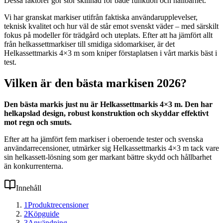
Dessa faktorer gör stor skillnad för både funktion och hållbarhet.
Vi har granskat markiser utifrån faktiska användarupplevelser,
teknisk kvalitet och hur väl de står emot svenskt väder – med särskilt
fokus på modeller för trädgård och uteplats. Efter att ha jämfört allt
från helkassettmarkiser till smidiga sidomarkiser, är det
Helkassettmarkis 4×3 m som kniper förstaplatsen i vårt markis bäst i
test.
Vilken är den bästa markisen 2026?
Den bästa markis just nu är Helkassettmarkis 4×3 m. Den har
helkapslad design, robust konstruktion och skyddar effektivt
mot regn och smuts.
Efter att ha jämfört fem markiser i oberoende tester och svenska
användarrecensioner, utmärker sig Helkassettmarkis 4×3 m tack vare
sin helkassett-lösning som ger markant bättre skydd och hållbarhet
än konkurrenterna.
Innehåll
1
Produktrecensioner
2
Köpguide
3
Användning