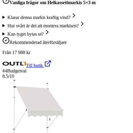
Vanliga frågor om
Helkassettmarkis 5×3 m
Klarar denna markis kraftig vind?
Hur svårt är det att montera markisen?
Kan tyget bytas ut?
Rekommenderad återförsäljare
Från
17 988
kr
Till butik
#
4
Budgetval
8.5
/10