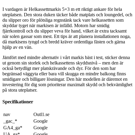
I vardagen är Helkassettmarkis 5×3 m ett riktigt ankare för hela
uteplatsen. Den stora duken täcker både matplats och loungedel, och
du slipper oro för plötsliga regnstänk tack vare helkassetten som
skyddar tyget när markisen är infälld. Motorn har smidig
fjärrkontroll och du slipper veva för hand, vilket är extra tacksamt
när solen gassar som mest. Ett tips är att planera installationen noga,
då markisens tyngd och bredd kräver ordentliga fästen och gärna
hjälp av en vän.
Jämfört med mindre alternativ i vårt markis bäst i test, sticker denna
ut genom sin storlek och helkassettens skyddsnivå – men den är
också betydligt mer platskrävande och dyr. För den som har
begränsad väggyta eller bara vill skugga en mindre balkong finns
smidigare och billigare lösningar. Den här modellen är däremot en
investering för dig som prioriterar maximalt skydd och bekvämlighet
på stora uteplatser.
Specifikationer
nav
Outl1.se
_gac_*
Google
GA4_ga*
Google
UA_ga*
Google