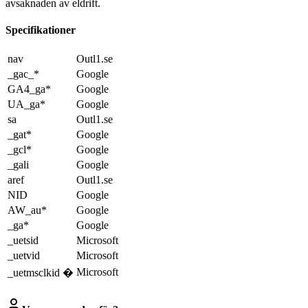
avsaknaden av eldrift.
Specifikationer
nav
Outl1.se
_gac_*
Google
GA4_ga*
Google
UA_ga*
Google
sa
Outl1.se
_gat*
Google
_gcl*
Google
_gali
Google
aref
Outl1.se
NID
Google
AW_au*
Google
_ga*
Google
_uetsid
Microsoft
_uetvid
Microsoft
Microsoft
_uetmsclkid �