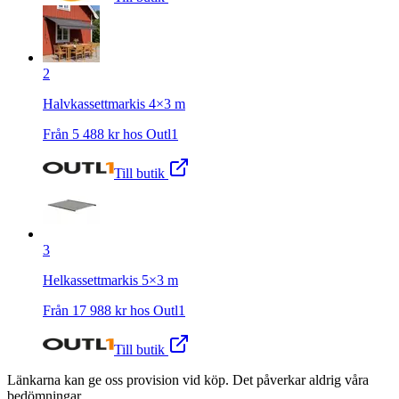
2
Halvkassettmarkis 4×3 m
Från
5 488
kr hos
Outl1
Till butik
3
Helkassettmarkis 5×3 m
Från
17 988
kr hos
Outl1
Till butik
Länkarna kan ge oss provision vid köp. Det påverkar aldrig våra
bedömningar.