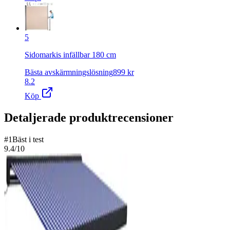
5
Sidomarkis infällbar 180 cm
Bästa avskärmningslösning
899
kr
8.2
Köp
Detaljerade produktrecensioner
#
1
Bäst i test
9.4
/10