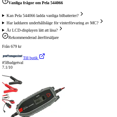
Vanliga frågor om
Pela 544066
Kan Pela 544066 ladda vanliga bilbatterier?
Har laddaren underhållsläge för vinterförvaring av MC?
Är LCD-displayen lätt att läsa?
Rekommenderad återförsäljare
Från
679
kr
Till butik
#
5
Budgetval
7.1
/10