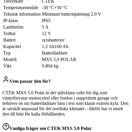
Tillverkare
CTEK
Temperaturområde
-30 °C+50 °C
Teknisk information
Minimum batterispänning 2.0 V
IP-klass
IP65
Laddström
5 A
Volttal
12 V
Batteri
syrabatterier
Kapacitet
1.2 Ah160 Ah
Typ
Batteriladdare
Modell
MXS 5.0 POLAR
Vikt
0.804 kg
Vem passar den för?
CTEK MXS 5.0 Polar är det självklara valet för dig som
vinterförvarar motorcykel eller fordon i ouppvärmt garage och
behöver en mc-batteriladdare bäst i test som klarar extrem kyla. Den
är särskilt anpassad för det nordiska klimatet – därför har vi utsett
den till bäst för kalla förhållanden.
Vanliga frågor om
CTEK MXS 5.0 Polar