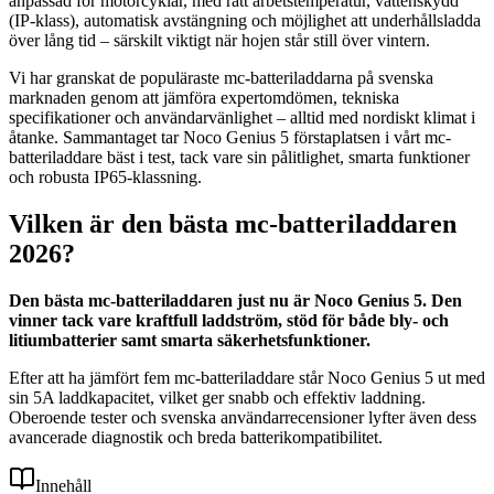
anpassad för motorcyklar, med rätt arbetstemperatur, vattenskydd
(IP-klass), automatisk avstängning och möjlighet att underhållsladda
över lång tid – särskilt viktigt när hojen står still över vintern.
Vi har granskat de populäraste mc-batteriladdarna på svenska
marknaden genom att jämföra expertomdömen, tekniska
specifikationer och användarvänlighet – alltid med nordiskt klimat i
åtanke. Sammantaget tar Noco Genius 5 förstaplatsen i vårt mc-
batteriladdare bäst i test, tack vare sin pålitlighet, smarta funktioner
och robusta IP65-klassning.
Vilken är den bästa mc-batteriladdaren
2026?
Den bästa mc-batteriladdaren just nu är Noco Genius 5. Den
vinner tack vare kraftfull laddström, stöd för både bly- och
litiumbatterier samt smarta säkerhetsfunktioner.
Efter att ha jämfört fem mc-batteriladdare står Noco Genius 5 ut med
sin 5A laddkapacitet, vilket ger snabb och effektiv laddning.
Oberoende tester och svenska användarrecensioner lyfter även dess
avancerade diagnostik och breda batterikompatibilitet.
Innehåll