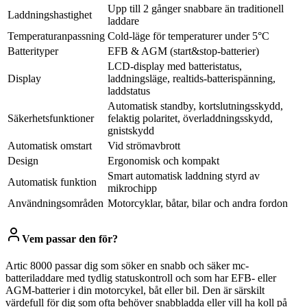
Upp till 2 gånger snabbare än traditionell
Laddningshastighet
laddare
Temperaturanpassning
Cold-läge för temperaturer under 5°C
Batterityper
EFB & AGM (start&stop-batterier)
LCD-display med batteristatus,
Display
laddningsläge, realtids-batterispänning,
laddstatus
Automatisk standby, kortslutningsskydd,
Säkerhetsfunktioner
felaktig polaritet, överladdningsskydd,
gnistskydd
Automatisk omstart
Vid strömavbrott
Design
Ergonomisk och kompakt
Smart automatisk laddning styrd av
Automatisk funktion
mikrochipp
Användningsområden
Motorcyklar, båtar, bilar och andra fordon
Vem passar den för?
Artic 8000 passar dig som söker en snabb och säker mc-
batteriladdare med tydlig statuskontroll och som har EFB- eller
AGM-batterier i din motorcykel, båt eller bil. Den är särskilt
värdefull för dig som ofta behöver snabbladda eller vill ha koll på