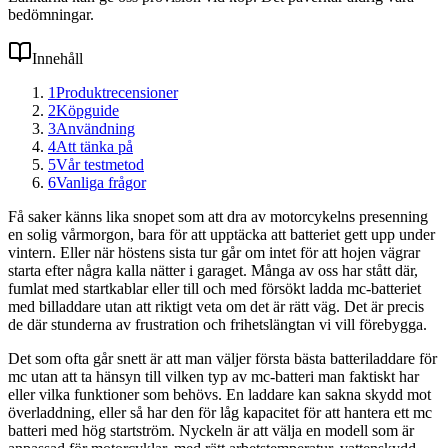
bedömningar.
Innehåll
1
Produktrecensioner
2
Köpguide
3
Användning
4
Att tänka på
5
Vår testmetod
6
Vanliga frågor
Få saker känns lika snopet som att dra av motorcykelns presenning
en solig vårmorgon, bara för att upptäcka att batteriet gett upp under
vintern. Eller när höstens sista tur går om intet för att hojen vägrar
starta efter några kalla nätter i garaget. Många av oss har stått där,
fumlat med startkablar eller till och med försökt ladda mc-batteriet
med billaddare utan att riktigt veta om det är rätt väg. Det är precis
de där stunderna av frustration och frihetslängtan vi vill förebygga.
Det som ofta går snett är att man väljer första bästa batteriladdare för
mc utan att ta hänsyn till vilken typ av mc-batteri man faktiskt har
eller vilka funktioner som behövs. En laddare kan sakna skydd mot
överladdning, eller så har den för låg kapacitet för att hantera ett mc
batteri med hög startström. Nyckeln är att välja en modell som är