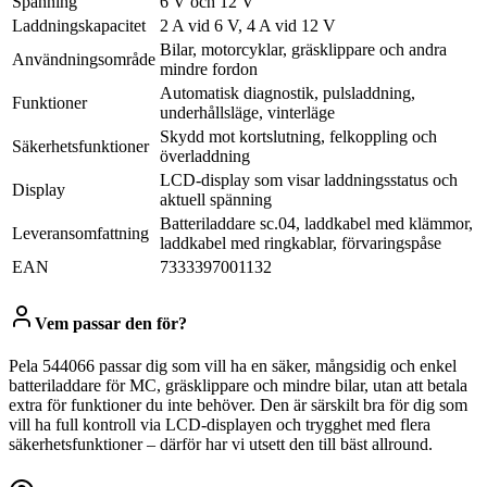
Spänning
6 V och 12 V
Laddningskapacitet
2 A vid 6 V, 4 A vid 12 V
Bilar, motorcyklar, gräsklippare och andra
Användningsområde
mindre fordon
Automatisk diagnostik, pulsladdning,
Funktioner
underhållsläge, vinterläge
Skydd mot kortslutning, felkoppling och
Säkerhetsfunktioner
överladdning
LCD-display som visar laddningsstatus och
Display
aktuell spänning
Batteriladdare sc.04, laddkabel med klämmor,
Leveransomfattning
laddkabel med ringkablar, förvaringspåse
EAN
7333397001132
Vem passar den för?
Pela 544066 passar dig som vill ha en säker, mångsidig och enkel
batteriladdare för MC, gräsklippare och mindre bilar, utan att betala
extra för funktioner du inte behöver. Den är särskilt bra för dig som
vill ha full kontroll via LCD-displayen och trygghet med flera
säkerhetsfunktioner – därför har vi utsett den till bäst allround.