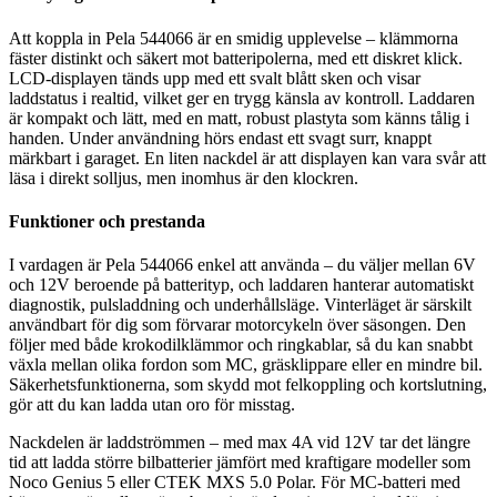
Att koppla in Pela 544066 är en smidig upplevelse – klämmorna
fäster distinkt och säkert mot batteripolerna, med ett diskret klick.
LCD-displayen tänds upp med ett svalt blått sken och visar
laddstatus i realtid, vilket ger en trygg känsla av kontroll. Laddaren
är kompakt och lätt, med en matt, robust plastyta som känns tålig i
handen. Under användning hörs endast ett svagt surr, knappt
märkbart i garaget. En liten nackdel är att displayen kan vara svår att
läsa i direkt solljus, men inomhus är den klockren.
Funktioner och prestanda
I vardagen är Pela 544066 enkel att använda – du väljer mellan 6V
och 12V beroende på batterityp, och laddaren hanterar automatiskt
diagnostik, pulsladdning och underhållsläge. Vinterläget är särskilt
användbart för dig som förvarar motorcykeln över säsongen. Den
följer med både krokodilklämmor och ringkablar, så du kan snabbt
växla mellan olika fordon som MC, gräsklippare eller en mindre bil.
Säkerhetsfunktionerna, som skydd mot felkoppling och kortslutning,
gör att du kan ladda utan oro för misstag.
Nackdelen är laddströmmen – med max 4A vid 12V tar det längre
tid att ladda större bilbatterier jämfört med kraftigare modeller som
Noco Genius 5 eller CTEK MXS 5.0 Polar. För MC-batteri med