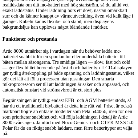
realtidsdata om ditt mc-batteri med hög startström, så du alltid vet
exakt laddstatus. Under laddning hörs ett dovt, nästan omärkbart
surr och du känner knappt av värmeutveckling, även vid kallt läge i
garaget. Kabeln känns flexibel och stabil, men displayens
bakgrundsljus kan upplevas något bländande i mörker.
Funktioner och prestanda
Artic 8000 utmärker sig i vardagen när du behöver ladda mc-
batteriet snabbt inför en spontan tur eller underhålla batteriet till
båten mellan säsongerna. Tre smidiga lägen — slow, fast och cold
— ger flexibilitet beroende på årstid och batterityp. LCD-displayen
ger tydlig återkoppling på både spänning och laddningsstatus, vilket
gör det lätt att följa processen utan gissningar. Den smarta
mikroprocessorn ser till att laddningen är säker och anpassad, och
automatisk omstart vid strömavbrott är ett stort plus.
Begränsningen är tydlig: endast EFB- och AGM-batterier stöds, så
har du ett traditionellt blybatteri är detta inte rätt val. Priset är också
märkbart högre än enklare modeller som Pela 544066, men för den
som prioriterar snabbhet och vill följa laddningen i detalj är Artic
8000 svårslagen. Jämfört med Noco Genius 5 och CTEK MXS 5.0
Polar får du en riktigt snabb laddare, men färre batterityper att välja
på.