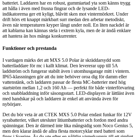
batteriet. Laddaren har en robust, gummiartad yta som känns trygg
att hålla i även med frusna fingrar och de lysande LED-
indikatorerna ger ett kyligt, blåvitt sken mot vintermörkret. Under
drift hörs ett knappt märkbart surr medan den arbetar metodiskt,
även när temperaturen kryper långt under noll. En liten nackdel är
att kablarna kan kännas stela i extrem kyla, men de är ändå enklare
att hantera än hos många konkurrenter.
Funktioner och prestanda
I vardagen märks det att MXS 5.0 Polar är skräddarsydd som
batteriladdare för mc i kallt klimat. Den levererar upp till 5A
laddström och fungerar stabilt även i utomhusgarage mitt i vintern.
IP65-klassningen gör att du inte behöver oroa dig för damm eller
vattenstänk, och laddaren passar de flesta MC-batterier med hög
startström mellan 1,2 och 160 Ah — perfekt för både vinterförvaring
och snabbladdning inför säsongsstart. LED-displayen är lättläst även
med handskar på och laddaren är enkel att använda även för
nybörjare.
Det du bör veta är att CTEK MXS 5.0 Polar endast funkar för 12V
syrabatterier, vilket utesluter litiumbatterier och fordon med andra
spänningar. Den är därmed inte lika mångsidig som Noco Genius 5,
men den klarar ändå de allra flesta motorcyklar med batteri som
finns i Sverige. Är du ute efter en pålitlig vinterkompis till ett rimligt