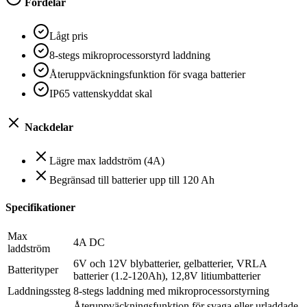
Fördelar
Lågt pris
8-stegs mikroprocessorstyrd laddning
Återuppväckningsfunktion för svaga batterier
IP65 vattenskyddat skal
Nackdelar
Lägre max laddström (4A)
Begränsad till batterier upp till 120 Ah
Specifikationer
Max
4A DC
laddström
6V och 12V blybatterier, gelbatterier, VRLA
Batterityper
batterier (1.2-120Ah), 12,8V litiumbatterier
Laddningssteg
8-stegs laddning med mikroprocessorstyrning
Återuppväckningsfunktion för svaga eller urladdade