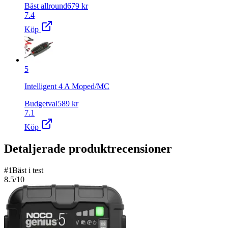
Bäst allround
679
kr
7.4
Köp
5
Intelligent 4 A Moped/MC
Budgetval
589
kr
7.1
Köp
Detaljerade produktrecensioner
#
1
Bäst i test
8.5
/10