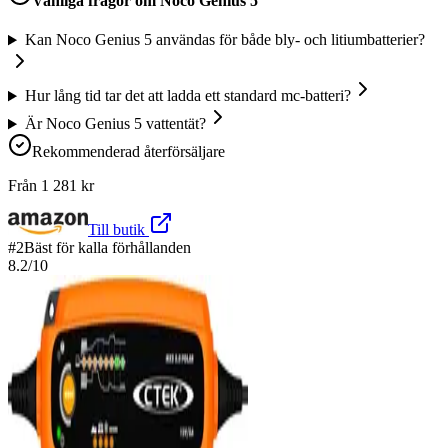
Vanliga frågor om
Noco Genius 5
Kan Noco Genius 5 användas för både bly- och litiumbatterier?
Hur lång tid tar det att ladda ett standard mc-batteri?
Är Noco Genius 5 vattentät?
Rekommenderad återförsäljare
Från
1 281
kr
Till butik
#
2
Bäst för kalla förhållanden
8.2
/10