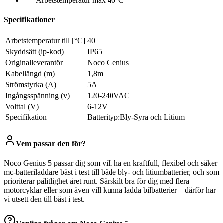
Arbetstemperatur max 40°C
Specifikationer
Arbetstemperatur till [°C]
40
Skyddsätt (ip-kod)
IP65
Originalleverantör
Noco Genius
Kabellängd (m)
1,8m
Strömstyrka (A)
5A
Ingångsspänning (v)
120-240VAC
Volttal (V)
6-12V
Specifikation
Batterityp:Bly-Syra och Litium
Vem passar den för?
Noco Genius 5 passar dig som vill ha en kraftfull, flexibel och säker
mc-batteriladdare bäst i test till både bly- och litiumbatterier, och som
prioriterar pålitlighet året runt. Särskilt bra för dig med flera
motorcyklar eller som även vill kunna ladda bilbatterier – därför har
vi utsett den till bäst i test.