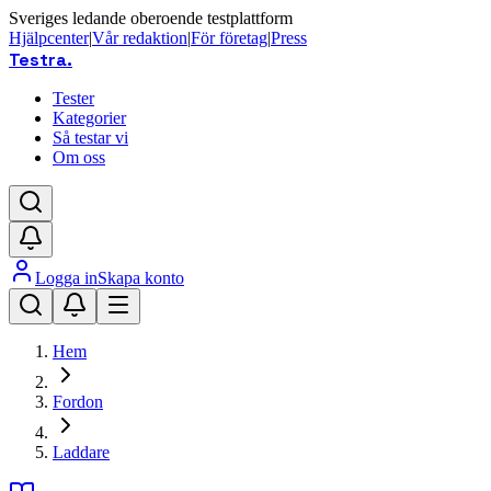
Sveriges ledande oberoende testplattform
Hjälpcenter
|
Vår redaktion
|
För företag
|
Press
Testra
.
Tester
Kategorier
Så testar vi
Om oss
Logga in
Skapa konto
Hem
Fordon
Laddare