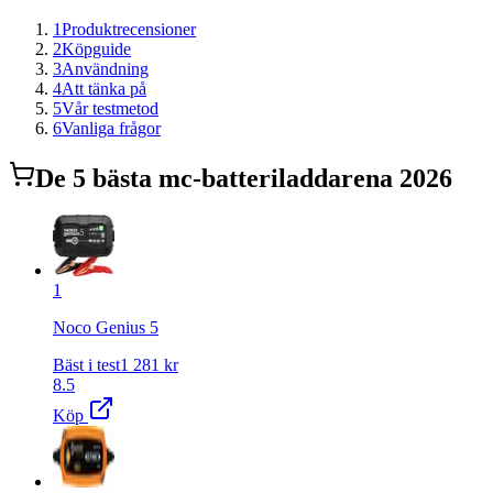
1
Produktrecensioner
2
Köpguide
3
Användning
4
Att tänka på
5
Vår testmetod
6
Vanliga frågor
De
5
bästa
mc-batteriladdare
na 2026
1
Noco Genius 5
Bäst i test
1 281
kr
8.5
Köp