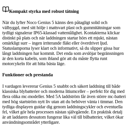
Kompakt styrka med robust tätning
När du lyfter Noco Genius 5 känns den påtagligt solid och
välbyggd, med sitt hölje i mattsvart plast och gummitätningar som
tydligt signalerar IP65-klassad vattentålighet. Kontakterna klickar
distinkt på plats och när laddningen startar hörs ett mjukt, nästan
omärkligt surr – ingen irriterande fläkt eller överdrivet ljud.
Statuslamporna lyser klart och informativt, så du slipper gissa hur
långt laddningen har kommit. Det enda som avslöjar begränsningen
är den korta kabeln, som ibland gör att du måste flytta runt
motorcykeln för att hitta bästa läge.
Funktioner och prestanda
I vardagen levererar Genius 5 snabbt och säkert laddning till både
klassiska blybatterier och moderna litiumceller – perfekt för dig med
flera olika mc-modeller. Med 5A laddström får även större mc-batteri
med hög startström nytt liv utan att du behöver vänta i timmar. Den
tydliga displayen guidar dig genom laddningscykler och eventuella
fel, vilket gör hela processen nästan självgående. En praktisk detalj
är att laddaren dessutom fungerar lika väl till bilbatterier, vilket ökar
användningsområdet ytterligare.