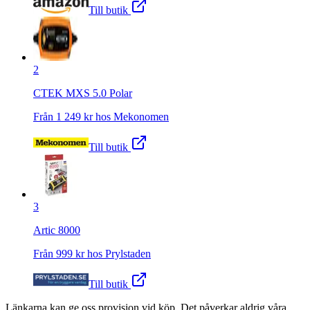
Till butik
2
CTEK MXS 5.0 Polar
Från
1 249
kr hos
Mekonomen
Till butik
3
Artic 8000
Från
999
kr hos
Prylstaden
Till butik
Länkarna kan ge oss provision vid köp. Det påverkar aldrig våra