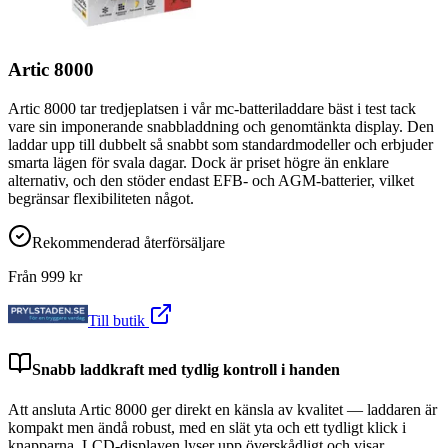
Artic 8000
Artic 8000 tar tredjeplatsen i vår mc-batteriladdare bäst i test tack
vare sin imponerande snabbladdning och genomtänkta display. Den
laddar upp till dubbelt så snabbt som standardmodeller och erbjuder
smarta lägen för svala dagar. Dock är priset högre än enklare
alternativ, och den stöder endast EFB- och AGM-batterier, vilket
begränsar flexibiliteten något.
Rekommenderad återförsäljare
Från
999
kr
Till butik
Snabb laddkraft med tydlig kontroll i handen
Att ansluta Artic 8000 ger direkt en känsla av kvalitet — laddaren är
kompakt men ändå robust, med en slät yta och ett tydligt klick i
knapparna. LCD-displayen lyser upp överskådligt och visar