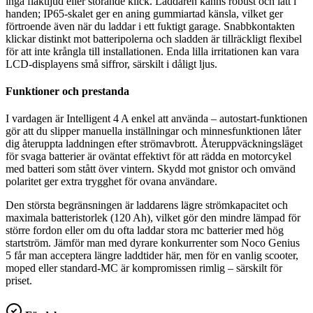
inga fläktljud eller störande klick. Laddaren känns robust och lätt i
handen; IP65-skalet ger en aning gummiartad känsla, vilket ger
förtroende även när du laddar i ett fuktigt garage. Snabbkontakten
klickar distinkt mot batteripolerna och sladden är tillräckligt flexibel
för att inte krångla till installationen. Enda lilla irritationen kan vara
LCD-displayens små siffror, särskilt i dåligt ljus.
Funktioner och prestanda
I vardagen är Intelligent 4 A enkel att använda – autostart-funktionen
gör att du slipper manuella inställningar och minnesfunktionen låter
dig återuppta laddningen efter strömavbrott. Återuppväckningsläget
för svaga batterier är oväntat effektivt för att rädda en motorcykel
med batteri som stått över vintern. Skydd mot gnistor och omvänd
polaritet ger extra trygghet för ovana användare.
Den största begränsningen är laddarens lägre strömkapacitet och
maximala batteristorlek (120 Ah), vilket gör den mindre lämpad för
större fordon eller om du ofta laddar stora mc batterier med hög
startström. Jämför man med dyrare konkurrenter som Noco Genius
5 får man acceptera längre laddtider här, men för en vanlig scooter,
moped eller standard-MC är kompromissen rimlig – särskilt för
priset.