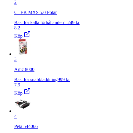
2
CTEK MXS 5.0 Polar
Bäst för kalla förhållanden
1 249
kr
8.2
Köp
3
Artic 8000
Bäst för snabbladdning
999
kr
7.9
Köp
4
Pela 544066