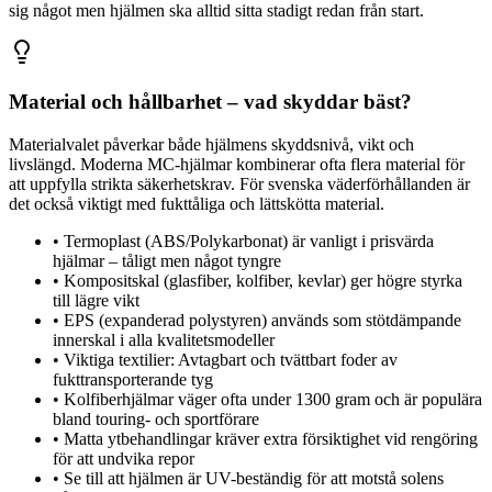
sig något men hjälmen ska alltid sitta stadigt redan från start.
Material och hållbarhet – vad skyddar bäst?
Materialvalet påverkar både hjälmens skyddsnivå, vikt och
livslängd. Moderna MC-hjälmar kombinerar ofta flera material för
att uppfylla strikta säkerhetskrav. För svenska väderförhållanden är
det också viktigt med fukttåliga och lättskötta material.
•
Termoplast (ABS/Polykarbonat) är vanligt i prisvärda
hjälmar – tåligt men något tyngre
•
Kompositskal (glasfiber, kolfiber, kevlar) ger högre styrka
till lägre vikt
•
EPS (expanderad polystyren) används som stötdämpande
innerskal i alla kvalitetsmodeller
•
Viktiga textilier: Avtagbart och tvättbart foder av
fukttransporterande tyg
•
Kolfiberhjälmar väger ofta under 1300 gram och är populära
bland touring- och sportförare
•
Matta ytbehandlingar kräver extra försiktighet vid rengöring
för att undvika repor
•
Se till att hjälmen är UV-beständig för att motstå solens