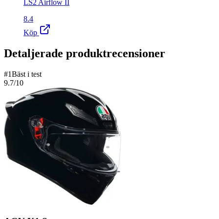
LS2 Airflow II
8.4
Köp
Detaljerade produktrecensioner
#
1
Bäst i test
9.7
/10