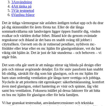
3
Användning
4
Att tänka på
5
Vår testmetod
6
Vanliga frågor
Det är tidiga vårmorgnar när asfalten äntligen torkat upp och du drar
på dig skinnstället för årets första tur. Eller de där långa
sommarkvällarna när landsvägen ligger öppen framför dig, vinden
svalkar och världen doftar frihet. Ibland kör du genom oväntade
regnskurar och ibland är det bara en snabb sväng till jobbet i
citytrafiken. Oavsett om du är rutinerad pendlare, nybliven mc-
förälder eller letar efter en mc hjälm för glasögonbärare, vet du hur
viktig rätt hjälm är. Det är just de här stunderna – och behoven – vi
utgår från.
Det som ofta går snett är att många stirrar sig blinda på design eller
pris och missar avgörande detaljer. En för snäv passform kan snabbt
bli olidlig, särskilt för dig som bär glasögon, och en mc hjälm för
barn utan ordentlig ventilation gör långa turer svettiga och jobbiga.
Nyckeln är att prioritera rätt egenskaper: säkerhetsklassning, komfort
även med glasögon, enkel hantering av visir och spänne, låg vikt
samt bra ventilation. Fokusera istället på dessa faktorer för att hitta
en bra mc hjälm för glasögon eller för hela familjen.
Vi har granskat testresultat, användarrecensioner och tekniska