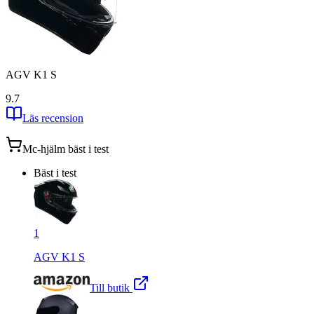
AGV K1 S
9.7
Läs recension
Mc-hjälm
bäst i test
Bäst i test
1
AGV K1 S
Till butik