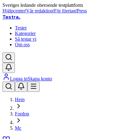
Sveriges ledande oberoende testplattform
Hjälpcenter
|
Vår redaktion
|
För företag
|
Press
Testra
.
Tester
Kategorier
Så testar vi
Om oss
Logga in
Skapa konto
Hem
Fordon
Mc