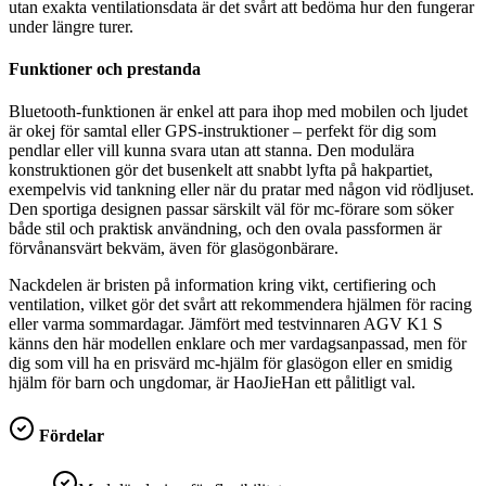
utan exakta ventilationsdata är det svårt att bedöma hur den fungerar
under längre turer.
Funktioner och prestanda
Bluetooth-funktionen är enkel att para ihop med mobilen och ljudet
är okej för samtal eller GPS-instruktioner – perfekt för dig som
pendlar eller vill kunna svara utan att stanna. Den modulära
konstruktionen gör det busenkelt att snabbt lyfta på hakpartiet,
exempelvis vid tankning eller när du pratar med någon vid rödljuset.
Den sportiga designen passar särskilt väl för mc-förare som söker
både stil och praktisk användning, och den ovala passformen är
förvånansvärt bekväm, även för glasögonbärare.
Nackdelen är bristen på information kring vikt, certifiering och
ventilation, vilket gör det svårt att rekommendera hjälmen för racing
eller varma sommardagar. Jämfört med testvinnaren AGV K1 S
känns den här modellen enklare och mer vardagsanpassad, men för
dig som vill ha en prisvärd mc-hjälm för glasögon eller en smidig
hjälm för barn och ungdomar, är HaoJieHan ett pålitligt val.
Fördelar