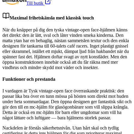
Till butik
Maximal frihetskänsla med klassisk touch
När du knäpper på dig den tyska vintage-open face-hjälmen känns
det direkt: den är lätt, sval och låter vinden smeka kinderna. Den
matta ytan har en behaglig, nästan sammetslen textur och den enkla
designen för tankarna till 60-talets café racers. Inget plastigt gnissel
eller skrammel, istället ett mjukt, dämpat ljud från hakbandet när du
spänner fast det. Hjälmen doftar svagt av nytt konstläder. Men den
öppna konstruktionen innebär också att du får räkna med mer
vindbrus och mindre skydd mot väder och insekter.
Funktioner och prestanda
I vardagen är Tysk vintage-open face överraskande praktisk: den
passar lika bra över en tunn mössa på hösten som direkt mot huden
under heta sommardagar. Den öppna designen ger fantastisk sikt och
gör den till en mc-hjälm för glasögonbärare som vill slippa krångla.
Detta är också en mc-hjälm för barn eller ungdomar som vill ha
något lättare och luftigare — bara hjälmens storlek passar.
Nackdelen är förstås säkerhetsnivån. Utan hårt skal och tydlig
certifiering är detta inte hjälmen för dig som prioriterar maximal