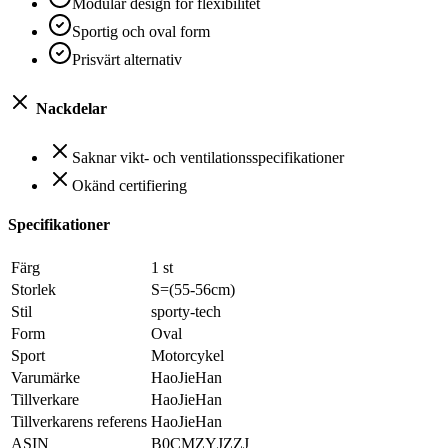
Modulär design för flexibilitet
Sportig och oval form
Prisvärt alternativ
Nackdelar
Saknar vikt- och ventilationsspecifikationer
Okänd certifiering
Specifikationer
Färg
‎1 st
Storlek
‎S=(55-56cm)
Stil
‎sporty-tech
Form
‎Oval
Sport
‎Motorcykel
Varumärke
‎HaoJieHan
Tillverkare
‎HaoJieHan
Tillverkarens referens
‎HaoJieHan
ASIN
‎B0CMZYJZZJ