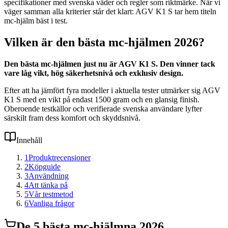
specifikationer med svenska väder och regler som riktmärke. När vi
väger samman alla kriterier står det klart: AGV K1 S tar hem titeln
mc-hjälm bäst i test.
Vilken är den bästa mc-hjälmen 2026?
Den bästa mc-hjälmen just nu är AGV K1 S. Den vinner tack
vare låg vikt, hög säkerhetsnivå och exklusiv design.
Efter att ha jämfört fyra modeller i aktuella tester utmärker sig AGV
K1 S med en vikt på endast 1500 gram och en glansig finish.
Oberoende testkällor och verifierade svenska användare lyfter
särskilt fram dess komfort och skyddsnivå.
Innehåll
1
Produktrecensioner
2
Köpguide
3
Användning
4
Att tänka på
5
Vår testmetod
6
Vanliga frågor
De
5
bästa
mc-hjälm
na 2026