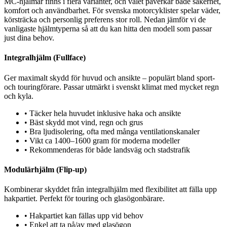
MC-hjälmar finns i flera varianter, och valet påverkar både säkerhet,
komfort och användbarhet. För svenska motorcyklister spelar väder,
körsträcka och personlig preferens stor roll. Nedan jämför vi de
vanligaste hjälmtyperna så att du kan hitta den modell som passar
just dina behov.
Integralhjälm (Fullface)
Ger maximalt skydd för huvud och ansikte – populärt bland sport-
och touringförare. Passar utmärkt i svenskt klimat med mycket regn
och kyla.
•
Täcker hela huvudet inklusive haka och ansikte
•
Bäst skydd mot vind, regn och grus
•
Bra ljudisolering, ofta med många ventilationskanaler
•
Vikt ca 1400–1600 gram för moderna modeller
•
Rekommenderas för både landsväg och stadstrafik
Modulärhjälm (Flip-up)
Kombinerar skyddet från integralhjälm med flexibilitet att fälla upp
hakpartiet. Perfekt för touring och glasögonbärare.
•
Hakpartiet kan fällas upp vid behov
•
Enkel att ta på/av med glasögon