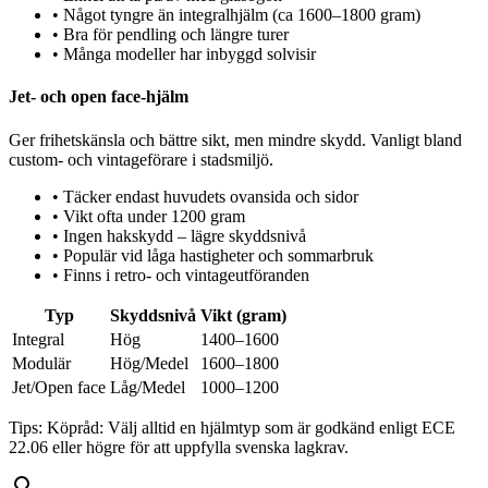
•
Något tyngre än integralhjälm (ca 1600–1800 gram)
•
Bra för pendling och längre turer
•
Många modeller har inbyggd solvisir
Jet- och open face-hjälm
Ger frihetskänsla och bättre sikt, men mindre skydd. Vanligt bland
custom- och vintageförare i stadsmiljö.
•
Täcker endast huvudets ovansida och sidor
•
Vikt ofta under 1200 gram
•
Ingen hakskydd – lägre skyddsnivå
•
Populär vid låga hastigheter och sommarbruk
•
Finns i retro- och vintageutföranden
Typ
Skyddsnivå
Vikt (gram)
Integral
Hög
1400–1600
Modulär
Hög/Medel
1600–1800
Jet/Open face
Låg/Medel
1000–1200
Tips:
Köpråd: Välj alltid en hjälmtyp som är godkänd enligt ECE
22.06 eller högre för att uppfylla svenska lagkrav.