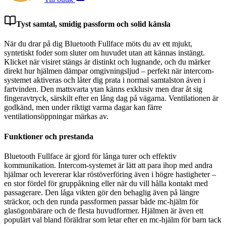
Tyst samtal, smidig passform och solid känsla
När du drar på dig Bluetooth Fullface möts du av ett mjukt,
syntetiskt foder som sluter om huvudet utan att kännas instängt.
Klicket när visiret stängs är distinkt och lugnande, och du märker
direkt hur hjälmen dämpar omgivningsljud – perfekt när intercom-
systemet aktiveras och låter dig prata i normal samtalston även i
fartvinden. Den mattsvarta ytan känns exklusiv men drar åt sig
fingeravtryck, särskilt efter en lång dag på vägarna. Ventilationen är
godkänd, men under riktigt varma dagar kan färre
ventilationsöppningar märkas av.
Funktioner och prestanda
Bluetooth Fullface är gjord för långa turer och effektiv
kommunikation. Intercom-systemet är lätt att para ihop med andra
hjälmar och levererar klar röstöverföring även i högre hastigheter –
en stor fördel för gruppåkning eller när du vill hålla kontakt med
passagerare. Den låga vikten gör den behaglig även på längre
sträckor, och den runda passformen passar både mc-hjälm för
glasögonbärare och de flesta huvudformer. Hjälmen är även ett
populärt val bland föräldrar som letar efter en mc-hjälm för barn tack