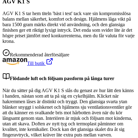
AGV K1 S
AGV K1 S tar hem titeln 'bäst i test' tack vare sin kompromisslösa
balans mellan säkerhet, komfort och design. Hjälmens låga vikt på
bara 1500 gram märks direkt vid användning, och den glansiga
finishen ger ett riktigt lyxigt intryck. Det enda som svider lite är det
högre priset jämfört med konkurrenterna, men du får valuta för varje
krona.
Rekommenderad återförsäljare
Till butik
Flödande luft och följsam passform på långa turer
När du sätter på dig AGV K1 S slås du genast av hur lätt den känns
i handen, nästan som att ta på sig en cykelhjälm. Klicket när
hakremmen låses är distinkt och tryggt. Den glansiga svarta ytan
blänker snyggt i solskenet och hjälmens sju ventilationsventiler gör
att du känner en svalkande bris mot hårbotten även när du kör
långsamt genom stan. Interiören är mjuk och följsam mot kinderna,
utan att skava. Doften av nytt tyg och termoplast påminner om
kvalitet, inte kemikalier. Dock kan det glansiga skalet dra åt sig
fingeravtryck, vilket kräver lite extra puts mellan varven.