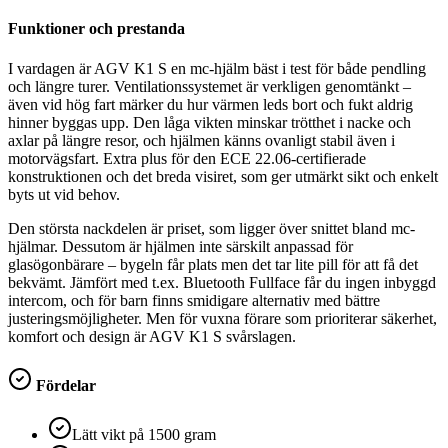
Funktioner och prestanda
I vardagen är AGV K1 S en mc-hjälm bäst i test för både pendling
och längre turer. Ventilationssystemet är verkligen genomtänkt –
även vid hög fart märker du hur värmen leds bort och fukt aldrig
hinner byggas upp. Den låga vikten minskar trötthet i nacke och
axlar på längre resor, och hjälmen känns ovanligt stabil även i
motorvägsfart. Extra plus för den ECE 22.06-certifierade
konstruktionen och det breda visiret, som ger utmärkt sikt och enkelt
byts ut vid behov.
Den största nackdelen är priset, som ligger över snittet bland mc-
hjälmar. Dessutom är hjälmen inte särskilt anpassad för
glasögonbärare – bygeln får plats men det tar lite pill för att få det
bekvämt. Jämfört med t.ex. Bluetooth Fullface får du ingen inbyggd
intercom, och för barn finns smidigare alternativ med bättre
justeringsmöjligheter. Men för vuxna förare som prioriterar säkerhet,
komfort och design är AGV K1 S svårslagen.
Fördelar
Lätt vikt på 1500 gram