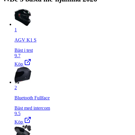
1
AGV K1 S
Bäst i test
9.7
Köp
2
Bluetooth Fullface
Bäst med intercom
9.5
Köp