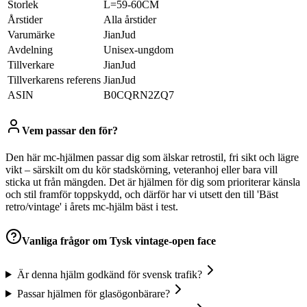
Storlek
‎L=59-60CM
Årstider
‎Alla årstider
Varumärke
‎JianJud
Avdelning
‎Unisex-ungdom
Tillverkare
‎JianJud
Tillverkarens referens
‎JianJud
ASIN
‎B0CQRN2ZQ7
Vem passar den för?
Den här mc-hjälmen passar dig som älskar retrostil, fri sikt och lägre
vikt – särskilt om du kör stadskörning, veteranhoj eller bara vill
sticka ut från mängden. Det är hjälmen för dig som prioriterar känsla
och stil framför toppskydd, och därför har vi utsett den till 'Bäst
retro/vintage' i årets mc-hjälm bäst i test.
Vanliga frågor om
Tysk vintage-open face
Är denna hjälm godkänd för svensk trafik?
Passar hjälmen för glasögonbärare?