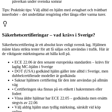
påverkan under svenska somrar
Tips:
Praktiskt tips: Välj alltid en hjälm med avtagbart och tvättbart
innerfoder – det underlättar rengöring efter långa eller varma turer.
Säkerhetscertifieringar – vad krävs i Sverige?
Säkerhetscertifiering är ett absolut krav enligt svensk lag. Hjälmen
måste klara strikta tester för att få säljas och användas i trafik. Här är
de viktigaste märkningarna att hålla koll på.
•
ECE 22.06 är den senaste europeiska standarden – krävs för
laglig MC-hjälm i Sverige
•
DOT (USA) godkänd hjälm gäller inte alltid i Sverige, men
dubbelcertifierade modeller är godkända
•
Saknar hjälmen certifiering får den inte användas på allmän
väg
•
Certifieringen ska finnas på en etikett i hakremmen eller
fodret
•
Vissa äldre hjälmar har ECE 22.05 – godkända men ersätts
stegvis av 22.06
•
Välj aldrig hjälm utan tydlig märkning, särskilt vid köp
online