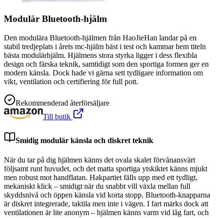
Modulär Bluetooth-hjälm
Den modulära Bluetooth-hjälmen från HaoJieHan landar på en
stabil tredjeplats i årets mc-hjälm bäst i test och kammar hem titeln
bästa modulärhjälm. Hjälmens stora styrka ligger i dess flexibla
design och färska teknik, samtidigt som den sportiga formen ger en
modern känsla. Dock hade vi gärna sett tydligare information om
vikt, ventilation och certifiering för full pott.
Rekommenderad återförsäljare
Till butik
Smidig modulär känsla och diskret teknik
När du tar på dig hjälmen känns det ovala skalet förvånansvärt
följsamt runt huvudet, och det matta sportiga ytskiktet känns mjukt
men robust mot handflatan. Hakpartiet fälls upp med ett tydligt,
mekaniskt klick – smidigt när du snabbt vill växla mellan full
skyddsnivå och öppen känsla vid korta stopp. Bluetooth-knapparna
är diskret integrerade, taktila men inte i vägen. I fart märks dock att
ventilationen är lite anonym – hjälmen känns varm vid låg fart, och