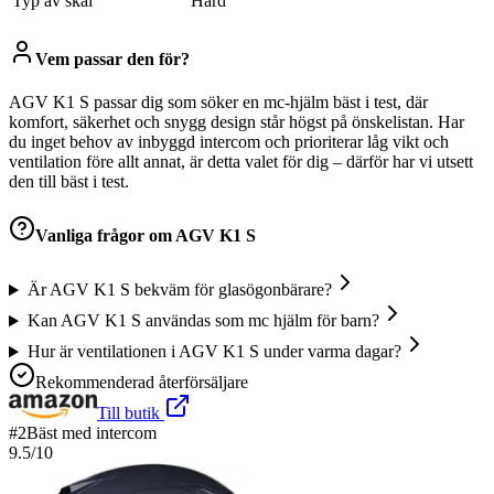
Typ av skal
Hård
Vem passar den för?
AGV K1 S passar dig som söker en mc-hjälm bäst i test, där
komfort, säkerhet och snygg design står högst på önskelistan. Har
du inget behov av inbyggd intercom och prioriterar låg vikt och
ventilation före allt annat, är detta valet för dig – därför har vi utsett
den till bäst i test.
Vanliga frågor om
AGV K1 S
Är AGV K1 S bekväm för glasögonbärare?
Kan AGV K1 S användas som mc hjälm för barn?
Hur är ventilationen i AGV K1 S under varma dagar?
Rekommenderad återförsäljare
Till butik
#
2
Bäst med intercom
9.5
/10