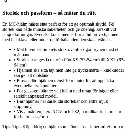
Storlek och passform – så mäter du rätt
En MC-hjälm måste sitta perfekt för att ge optimalt skydd. Fel
storlek kan både minska säkerheten och ge obehag, särskilt vid
längre körningar. Svenska konsumenter bör alltid prova hjälmen
med balaklava eller under de förhållanden den ska användas.
•
Mät huvudets omkrets strax ovanför ögonbrynen med ett
måttband
•
Storlekar anges i cm, ofta från XS (53-54 cm) till XXL (63-
64 cm)
•
Hjälmen ska sitta tajt men inte ge trycksmärta – kindkuddar
ska ge lätt motstånd
•
Prova alltid hjälmen minst 10 minuter för att upptäcka
eventuella tryckpunkter
•
För glasögonbärare: välj hjälm med urtag för bågar eller
särskilt anpassad modell
•
Barnhjälmar har särskilda storlekar och extra mjuk
stoppning
•
Vissa märken, t.ex. AGV och LS2, har olika skalstorlekar
för bättre passform
Tips:
Tips: Köp aldrig en hjälm som känns lös – innerfodret formar